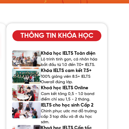
THÔNG TIN KHÓA HỌC
Khóa học IELTS Toàn diện
Lộ trình tinh gọn, cá nhân hóa
bắt đầu từ 1.0 đến 7.0+ IELTS.
Khóa IELTS cam kết 7.5+
100% giảng viên 8.5+ IELTS
Overall đứng lớp.
Khoá học IELTS Online
Cam kết tăng 0,5 - 1.0 band
điểm chỉ sau 1,5 - 2 tháng.
IELTS cho học sinh Cấp 2
Chinh phục ước mơ đỗ trường
cấp 3 top đầu và đi du học
sớm.
Khoá học IELTS Cấp tốc