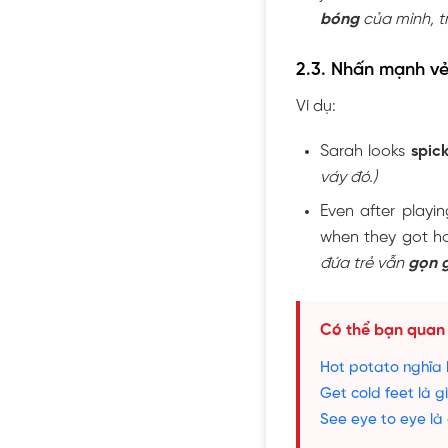
bóng
của mình, t
2.3. Nhấn mạnh vẻ
Ví dụ:
Sarah looks
spic
váy đó.)
Even after playin
when they got h
đứa trẻ vẫn
gọn 
Có thể bạn quan
Hot potato nghĩa 
Get cold feet là 
See eye to eye là