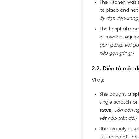
The kitchen was
its place and not
ấy dọn dẹp xong,
The hospital room
all medical equi
gọn gàng, với ga 
xếp gọn gàng.)
2.2. Diễn tả một 
Ví dụ:
She bought a
sp
single scratch or
tươm
, vẫn còn n
vết nào trên đó.)
She proudly disp
just rolled off t