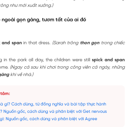
rông như mới xuất xưởng.)
 ngoài gọn gàng, tươm tất của ai đó
k and span
in that dress.
(Sarah trông
thon gọn
trong chiếc
g in the park all day, the children were still
spick and span
ome.
(Ngay cả sau khi chơi trong công viên cả ngày, những
gàng
khi về nhà.)
 tâm:
là gì? Cách dùng, từ đồng nghĩa và bài tập thực hành
gì? Nguồn gốc, cách dùng và phân biệt với Get nervous
 gì: Nguồn gốc, cách dùng và phân biệt với Agree