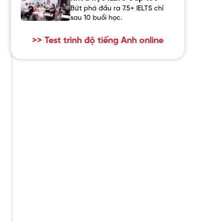
Bứt phá đầu ra 7.5+ IELTS chỉ
sau 10 buổi học.
>> Test trình độ tiếng Anh online