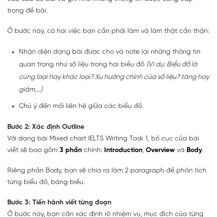
trong đề bài.
Ở bước này, có hai việc bạn cần phải làm và làm thật cẩn thận:
Nhận diện dạng bài được cho và note lại những thông tin
quan trọng như số liệu trong hai biểu đồ
(Ví dụ: Biểu đồ là
cùng loại hay khác loại? Xu hướng chính của số liệu? tăng hay
giảm,...)
Chú ý đến mối liên hệ giữa các biểu đồ
Bước 2: Xác định Outline
Với dạng bài Mixed chart IELTS Writing Task 1, bố cục của bài
viết sẽ bao gồm
3 phần
chính:
Introduction
,
Overview
và
Body
.
Riêng phần Body, bạn sẽ chia ra làm 2 paragraph để phân tích
từng biểu đồ, bảng biểu.
Bước 3: Tiến hành viết từng đoạn
Ở bước này, bạn cần xác định rõ nhiệm vụ, mục đích của từng