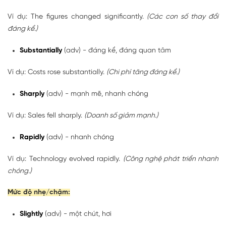
Ví dụ: The figures changed significantly.
(Các con số thay đổi
đáng kể.)
Substantially
(adv) - đáng kể, đáng quan tâm
Ví dụ: Costs rose substantially.
(Chi phí tăng đáng kể.)
Sharply
(adv) - mạnh mẽ, nhanh chóng
Ví dụ: Sales fell sharply.
(Doanh số giảm mạnh.)
Rapidly
(adv) - nhanh chóng
Ví dụ: Technology evolved rapidly.
(Công nghệ phát triển nhanh
chóng.)
Mức độ nhẹ/chậm:
Slightly
(adv) - một chút, hơi