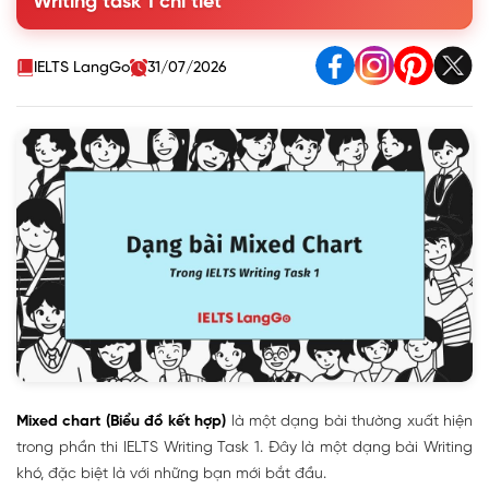
Writing task 1 chi tiết
2. Cách viết Mixed chart IELTS Writing Task 1
3. Một số lưu ý khi viết dạng Mixed chart Writing Task 1
4. Từ vựng hữu ích cho dạng bài Mixed chart Writing Task 1
IELTS LangGo
31/07/2026
Mixed chart (Biểu đồ kết hợp)
là một dạng bài thường xuất hiện
trong phần thi IELTS Writing Task 1. Đây là một dạng bài Writing
khó, đặc biệt là với những bạn mới bắt đầu.