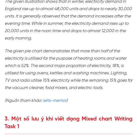
The given illustration shows that in winter, electricity demand in
England rise up to almost 48,000 units and drops to nearly 30,000
units. It is generally observed that the demand increases after the
evening time. While in summer, the electricity demand rises up to
20,000 units in the noon time and drops to almost 12,000 in the
early morning.
The given pie chart demonstrates that more than half of the
electricity is utilised for the purpose of heating rooms and water
which is 52%. The second major proportion of electricity, 18%, is
utilised for using ovens, kettles and washing machines. Lighting,
TV and radio utilise 15% electricity while the remaining 15% goes for
the vacuum cleaner, food mixers, and electric tools.
(Nguồn tham khảo:
ielts-mentor
)
3. Một số lưu ý khi viết dạng Mixed chart Writing
Task 1