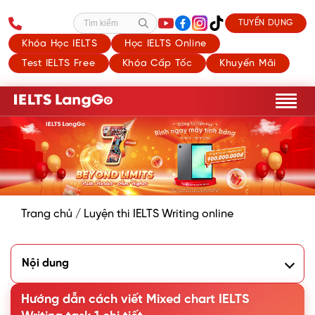
TUYỂN DỤNG
Tìm kiếm
Khóa Học IELTS
Học IELTS Online
Test IELTS Free
Khóa Cấp Tốc
Khuyến Mãi
Trang chủ
/
Luyện thi IELTS Writing online
Nội dung
1. Dạng bài Mixed chart trong IELTS Writing Task 1 là gì?
2. Các dạng biểu đồ kết hợp (Mixed chart) trong IELTS
Hướng dẫn cách viết Mixed chart IELTS
Writing