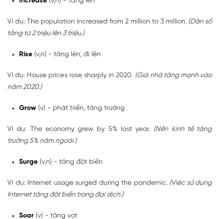
Increase
(v,n) - tăng lên
Ví dụ: The population increased from 2 million to 3 million.
(Dân số
tăng từ 2 triệu lên 3 triệu.)
Rise
(v,n) - tăng lên, đi lên
Ví dụ: House prices rose sharply in 2020.
(Giá nhà tăng mạnh vào
năm 2020.)
Grow
(v) - phát triển, tăng trưởng
Ví dụ: The economy grew by 5% last year.
(Nền kinh tế tăng
trưởng 5% năm ngoái.)
Surge
(v,n) - tăng đột biến
Ví dụ: Internet usage surged during the pandemic.
(Việc sử dụng
Internet tăng đột biến trong đại dịch.)
Soar
(v) - tăng vọt