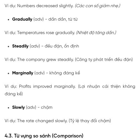
Ví dụ: Numbers decreased slightly.
(Các con số giảm nhẹ.)
Gradually
(adv) - dần dần, từ từ
Ví dụ: Temperatures rose gradually.
(Nhiệt độ tăng dần.)
Steadily
(adv) - đều đặn, ổn định
Ví dụ: The company grew steadily. (Công ty phát triển đều đặn)
Marginally
(adv) - không đáng kể
Ví dụ: Profits improved marginally. (Lợi nhuận cải thiện không
đáng kể)
Slowly
(adv) - chậm
Ví dụ: The rate changed slowly. (Tỷ lệ thay đổi chậm)
4.3. Từ vựng so sánh (Comparison)