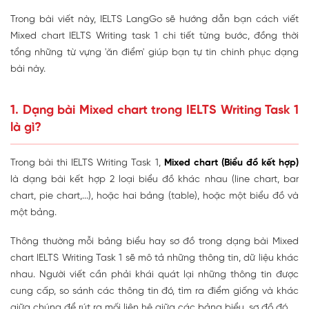
Trong bài viết này, IELTS LangGo sẽ hướng dẫn bạn cách viết
Mixed chart IELTS Writing task 1 chi tiết từng bước, đồng thời
tổng những từ vựng 'ăn điểm' giúp bạn tự tin chinh phục dạng
bài này.
1. Dạng bài Mixed chart trong IELTS Writing Task 1
là gì?
Trong bài thi IELTS Writing Task 1,
Mixed chart (Biểu đồ kết hợp)
là dạng bài kết hợp 2 loại biểu đồ khác nhau (line chart, bar
chart, pie chart,...), hoặc hai bảng (table), hoặc một biểu đồ và
một bảng.
Thông thường mỗi bảng biểu hay sơ đồ trong dạng bài Mixed
chart IELTS Writing Task 1 sẽ mô tả những thông tin, dữ liệu khác
nhau. Người viết cần phải khái quát lại những thông tin được
cung cấp, so sánh các thông tin đó, tìm ra điểm giống và khác
giữa chúng để rút ra mối liên hệ giữa các bảng biểu, sơ đồ đó.