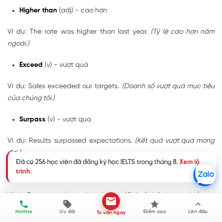
Higher than
(adj) - cao hơn
Ví dụ: The rate was higher than last year.
(Tỷ lệ cao hơn năm
ngoái.)
Exceed
(v) - vượt quá
Ví dụ: Sales exceeded our targets.
(Doanh số vượt quá mục tiêu
của chúng tôi.)
Surpass
(v) - vượt qua
Ví dụ: Results surpassed expectations.
(Kết quả vượt quá mong
đợi.)
Đã có 256 học viên đã đăng ký học IELTS trong tháng 8.
Xem lộ
trình
.
Lower than
(adj) - thấp hơn
Ví dụ: Prices were lower than before.
(Giá cả thấp hơn trước.)
Hotline
Ưu đãi
Điểm cao
Lên đầu
Tư vấn ngay
Less than
(adj) - ít hơn