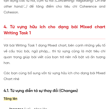
tận dụng các từ nối, cụm từ nối
(Concerning/ Regarding/ On the
other hand/…)
để tăng điểm cho tiêu chí Coherence and
Cohesion.
4. Từ vựng hữu ích cho dạng bài Mixed chart
Writing Task 1
Với bài Writing Task 1 dạng Mixed chart, bên cạnh những yếu tố
về cấu trúc bài, ngữ pháp,... thì từ vựng cũng là một tiêu chí
quan trọng giúp bài viết của bạn trở nên nổi bật và ấn tượng
hơn.
Các bạn cùng bổ sung vốn từ vựng hữu ích cho dạng bài Mixed
Chart nhé
4.1. Từ vựng diễn tả sự thay đổi (Changes)
Tăng lên