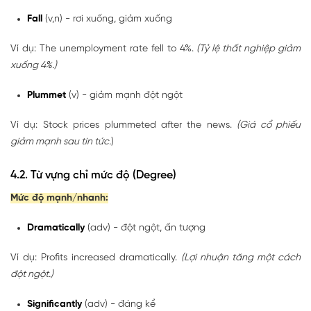
Fall
(v,n) - rơi xuống, giảm xuống
Ví dụ: The unemployment rate fell to 4%.
(Tỷ lệ thất nghiệp giảm
xuống 4%.)
Plummet
(v) - giảm mạnh đột ngột
Ví dụ: Stock prices plummeted after the news.
(Giá cổ phiếu
giảm mạnh sau tin tức.
)
4.2. Từ vựng chỉ mức độ (Degree)
Mức độ mạnh/nhanh:
Dramatically
(adv) - đột ngột, ấn tượng
Ví dụ: Profits increased dramatically.
(Lợi nhuận tăng một cách
đột ngột.)
Significantly
(adv) - đáng kể