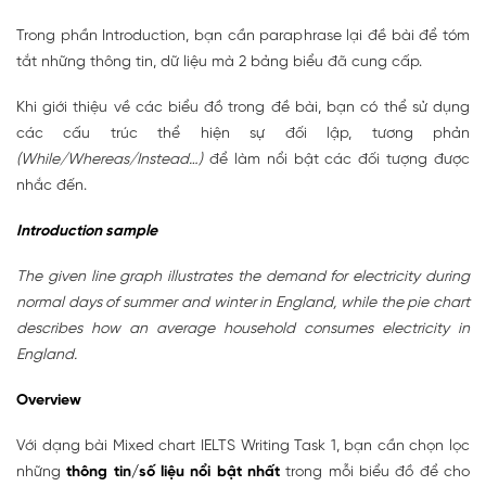
Trong phần Introduction, bạn cần paraphrase lại đề bài để tóm
tắt những thông tin, dữ liệu mà 2 bảng biểu đã cung cấp.
Khi giới thiệu về các biểu đồ trong đề bài, bạn có thể sử dụng
các cấu trúc thể hiện sự đối lập, tương phản
(While/Whereas/Instead…)
để làm nổi bật các đối tượng được
nhắc đến.
Introduction sample
The given line graph illustrates the demand for electricity during
normal days of summer and winter in England, while the pie chart
describes how an average household consumes electricity in
England.
Overview
Với dạng bài Mixed chart IELTS Writing Task 1, bạn cần chọn lọc
những
thông tin/số liệu nổi bật nhất
trong mỗi biểu đồ để cho