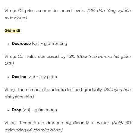
Ví dụ: Oil prices soared to record levels.
(Giá dầu tăng vọt lên
mức kỷ lục.)
Giảm đi
Decrease
(v,n) - giảm xuống
Ví dụ: Car sales decreased by 15%.
(Doanh số bán xe hơi giảm
15%.)
Decline
(v,n) - suy giảm
Ví dụ: The number of students declined gradually.
(Số lượng học
sinh giảm dần.)
Drop
(v,n) - giảm mạnh
Ví dụ: Temperature dropped significantly in winter.
(Nhiệt độ
giảm đáng kể vào mùa đông.)