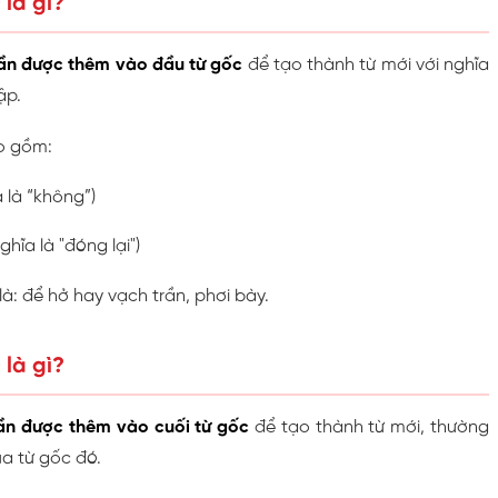
) là gì?
phần được thêm vào đầu từ gốc
để tạo thành từ mới với nghĩa
ập.
 gồm:
 là “không”)
ghĩa là "đóng lại")
là: để hở hay vạch trần, phơi bày.
 là gì?
phần được thêm vào cuối từ gốc
để tạo thành từ mới, thường
ủa từ gốc đó.