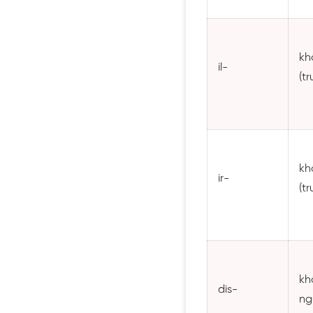
kh
il-
(tr
kh
ir-
(tr
kh
dis-
ng