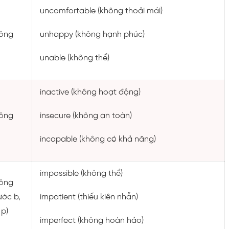
uncomfortable (không thoải mái)
ông
unhappy (không hạnh phúc)
unable (không thể)
inactive (không hoạt động)
ông
insecure (không an toàn)
incapable (không có khả năng)
impossible (không thể)
ông
ước b,
impatient (thiếu kiên nhẫn)
 p)
imperfect (không hoàn hảo)