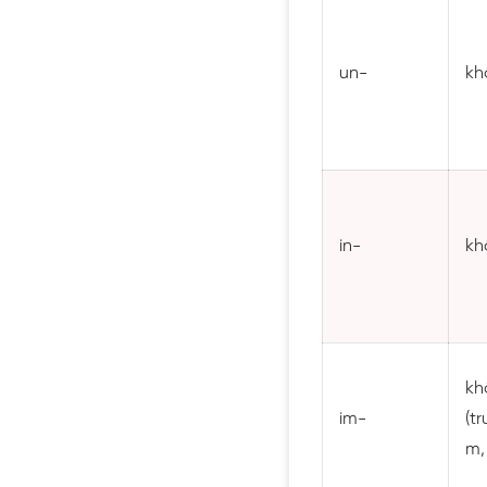
un-
kh
in-
kh
kh
im-
(tr
m,