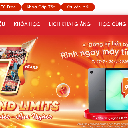
LTS Free
Khóa Cấp Tốc
Khuyến Mãi
ỆU
KHÓA HỌC
LỊCH KHAI GIẢNG
HỌC CÙNG 