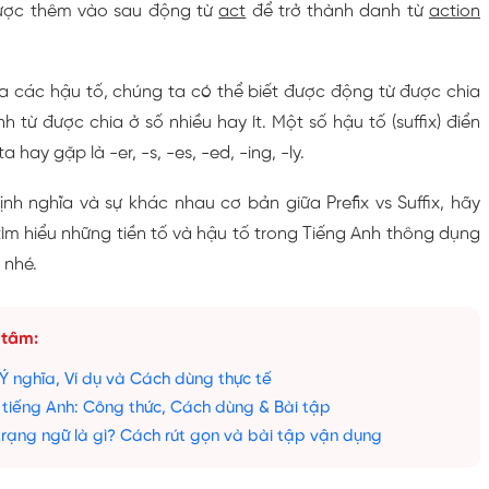
ợc thêm vào sau động từ
act
để trở thành danh từ
action
a các hậu tố, chúng ta có thể biết được động từ được chia
 từ được chia ở số nhiều hay ít. Một số hậu tố (suffix) điển
 hay gặp là -er, -s, -es, -ed, -ing, -ly.
nh nghĩa và sự khác nhau cơ bản giữa Prefix vs Suffix, hãy
ìm hiểu những tiền tố và hậu tố trong Tiếng Anh thông dụng
 nhé.
 tâm:
 Ý nghĩa, Ví dụ và Cách dùng thực tế
 tiếng Anh: Công thức, Cách dùng & Bài tập
rạng ngữ là gì? Cách rút gọn và bài tập vận dụng