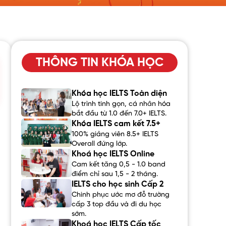
THÔNG TIN KHÓA HỌC
Khóa học IELTS Toàn diện
Lộ trình tinh gọn, cá nhân hóa
bắt đầu từ 1.0 đến 7.0+ IELTS.
Khóa IELTS cam kết 7.5+
100% giảng viên 8.5+ IELTS
Overall đứng lớp.
Khoá học IELTS Online
Cam kết tăng 0,5 - 1.0 band
điểm chỉ sau 1,5 - 2 tháng.
IELTS cho học sinh Cấp 2
Chinh phục ước mơ đỗ trường
cấp 3 top đầu và đi du học
sớm.
Khoá học IELTS Cấp tốc