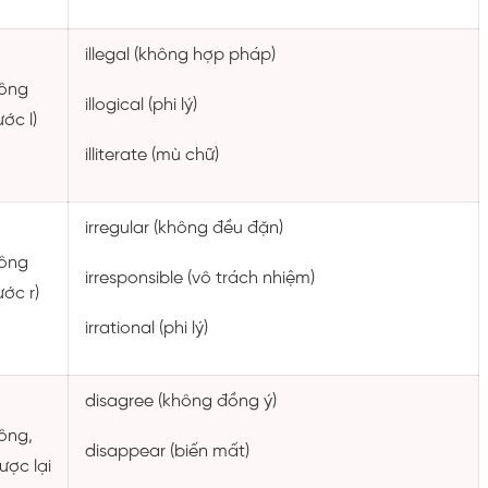
illegal (không hợp pháp)
ông
illogical (phi lý)
ước l)
illiterate (mù chữ)
irregular (không đều đặn)
ông
irresponsible (vô trách nhiệm)
ước r)
irrational (phi lý)
disagree (không đồng ý)
ông,
disappear (biến mất)
ược lại