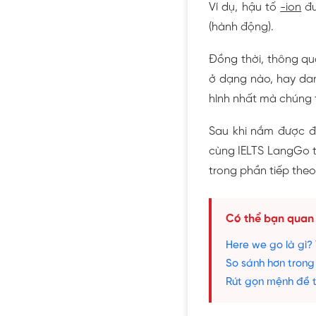
Ví dụ, hậu tố
-ion
đư
(hành động).
Đồng thời, thông qu
ở dạng nào, hay danh
hình nhất mà chúng ta
Sau khi nắm được đị
cùng IELTS LangGo t
trong phần tiếp theo
Có thể bạn quan
Here we go là gì?
So sánh hơn trong
Rút gọn mệnh đề t