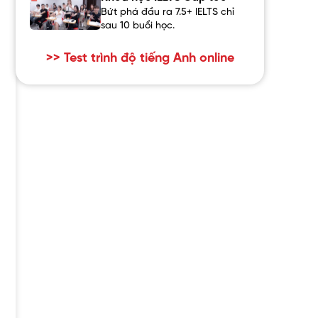
Bứt phá đầu ra 7.5+ IELTS chỉ
sau 10 buổi học.
>> Test trình độ tiếng Anh online