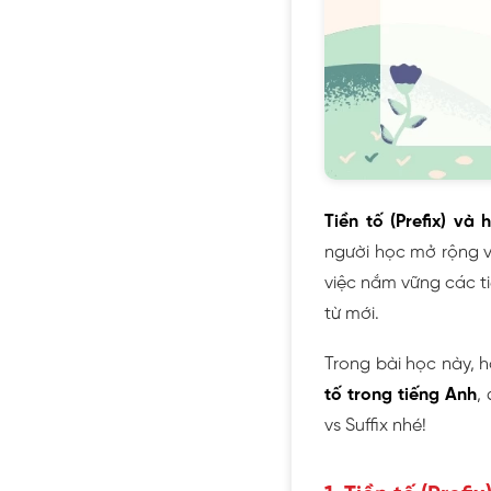
Tiền tố (Prefix) và 
người học mở rộng vố
việc nắm vững các ti
từ mới.
Trong bài học này, 
tố trong tiếng Anh
,
vs Suffix nhé!