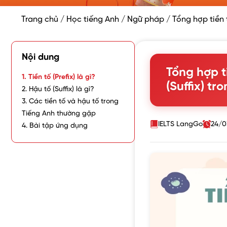
Trang chủ
/
Học tiếng Anh
/
Ngữ pháp
/
Tổng hợp tiền t
Nội dung
Tổng hợp ti
1. Tiền tố (Prefix) là gì?
(Suffix) t
2. Hậu tố (Suffix) là gì?
3. Các tiền tố và hậu tố trong
Tiếng Anh thường gặp
IELTS LangGo
24/0
4. Bài tập ứng dụng