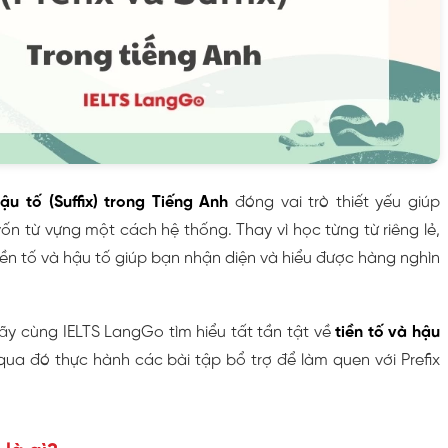
hậu tố (Suffix) trong Tiếng Anh
đóng vai trò thiết yếu giúp
n từ vựng một cách hệ thống. Thay vì học từng từ riêng lẻ,
ền tố và hậu tố giúp bạn nhận diện và hiểu được hàng nghìn
hãy cùng IELTS LangGo tìm hiểu tất tần tật về
tiền tố và hậu
 qua đó thực hành các bài tập bổ trợ để làm quen với Prefix