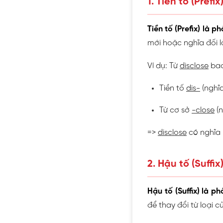
1. Tiền tố (Prefix
Tiền tố (Prefix) là 
mới hoặc nghĩa đối l
Ví dụ: Từ
disclose
bao
Tiền tố
dis-
(nghĩa
Từ cơ sở
-close
(n
=>
disclose
có nghĩa 
2. Hậu tố (Suffix)
Hậu tố (Suffix) là 
để thay đổi từ loại c