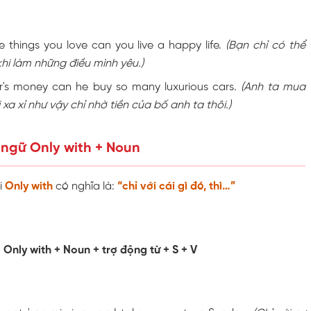
e things you love can you live a happy life.
(Bạn chỉ có thể
hi làm những điều mình yêu.)
er's money can he buy so many luxurious cars.
(Anh ta mua
xa xỉ như vậy chỉ nhờ tiền của bố anh ta thôi.)
 ngữ Only with + Noun
i
Only with
có nghĩa là:
“chỉ với cái gì đó, thì…”
Only with + Noun + trợ động từ + S + V