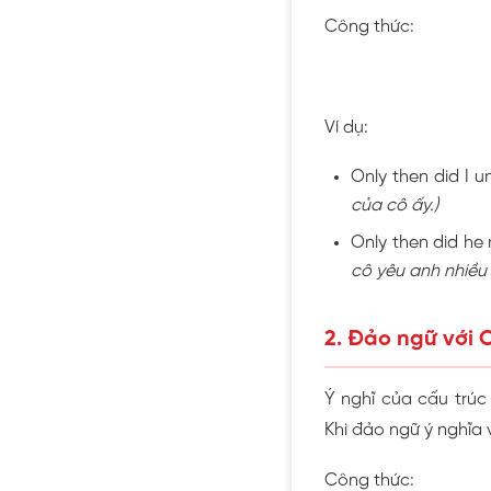
Công thức:
Ví dụ:
Only then did I 
của cô ấy.)
Only then did he
cô yêu anh nhiều 
2. Đảo ngữ với O
Ý nghĩ của cấu trúc
Khi đảo ngữ ý nghĩa
Công thức: