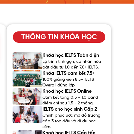
THÔNG TIN KHÓA HỌC
Khóa học IELTS Toàn diện
Lộ trình tinh gọn, cá nhân hóa
bắt đầu từ 1.0 đến 7.0+ IELTS.
Khóa IELTS cam kết 7.5+
100% giảng viên 8.5+ IELTS
Overall đứng lớp.
Khoá học IELTS Online
Cam kết tăng 0,5 - 1.0 band
điểm chỉ sau 1,5 - 2 tháng.
IELTS cho học sinh Cấp 2
Chinh phục ước mơ đỗ trường
cấp 3 top đầu và đi du học
sớm.
Khoá học IELTS Cấp tốc