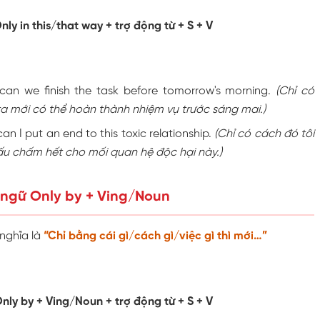
nly in this/that way + trợ động từ + S + V
 can we finish the task before tomorrow's morning.
(Chỉ có
a mới có thể hoàn thành nhiệm vụ trước sáng mai.)
an I put an end to this toxic relationship.
(Chỉ có cách đó tôi
ấu chấm hết cho mối quan hệ độc hại này.)
 ngữ Only by + Ving/Noun
nghĩa là
“Chỉ bằng cái gì/cách gì/việc gì thì mới…”
nly by + Ving/Noun + trợ động từ + S + V