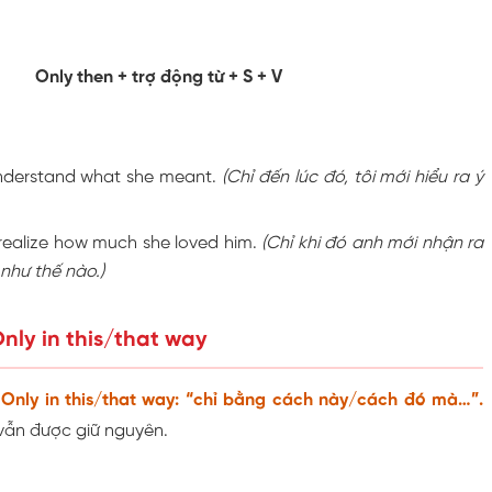
Only then + trợ động từ + S + V
understand what she meant.
(Chỉ đến lúc đó, tôi mới hiểu ra ý
 realize how much she loved him.
(Chỉ khi đó anh mới nhận ra
như thế nào.)
nly in this/that way
Only in this/that way: “chỉ bằng cách này/cách đó mà…”.
 vẫn được giữ nguyên.