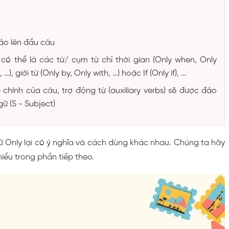
ảo lên đầu câu
có thể là các từ/ cụm từ chỉ thời gian (Only when, Only
 …), giới từ (Only by, Only with, …) hoặc If (Only if), …
chính của câu, trợ động từ (auxiliary verbs) sẽ được đảo
gữ (S - Subject)
ữ Only lại có ý nghĩa và cách dùng khác nhau. Chúng ta hãy
hiểu trong phần tiếp theo.