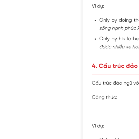
Ví dụ:
Only by doing th
sống hạnh phúc k
Only by his fath
được nhiều xe hơi 
4. Cấu trúc đảo
Cấu trúc đảo ngữ vớ
Công thức:
Ví dụ: