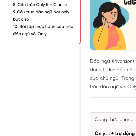
8. Cấu trúc Only if + Clause
9. Cấu trúc đảo ngữ Not only …
but also
10. Bài tập thực hành cấu trúc
đảo ngữ với Only
Đảo ngữ (Inversion)
động từ lên đầu câu
của chủ ngữ. Trong 
trúc đảo ngữ với Only
Công thức chung:
Only … + trợ động 