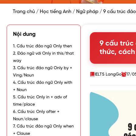
Trang chủ
/
Học tiếng Anh
/
Ngữ pháp
/
9 cấu trúc đảo
Nội dung
9 cấu trúc
1. Cấu trúc đảo ngữ Only then
thức, cách
2. Đảo ngữ với Only in this/that
way
3. Cấu trúc đảo ngữ Only by +
IELTS LangGo
17/0
Ving/Noun
4. Cấu trúc đảo ngữ Only with
+ Noun
5. Cấu trúc Only in + adv of
time/place
6. Cấu trúc Only after +
Noun/clause
7. Cấu trúc đảo ngữ Only when
+ Clause