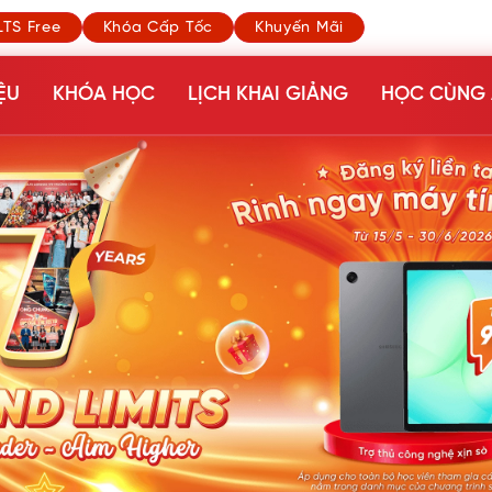
LTS Free
Khóa Cấp Tốc
Khuyến Mãi
ỆU
KHÓA HỌC
LỊCH KHAI GIẢNG
HỌC CÙNG 