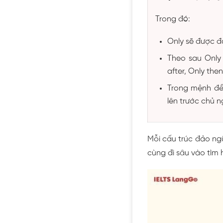
Trong đó:
Only sẽ được đ
Theo sau Only 
after, Only then,
Trong mệnh đề 
lên trước chủ n
Mỗi cấu trúc đảo ng
cùng đi sâu vào tìm 