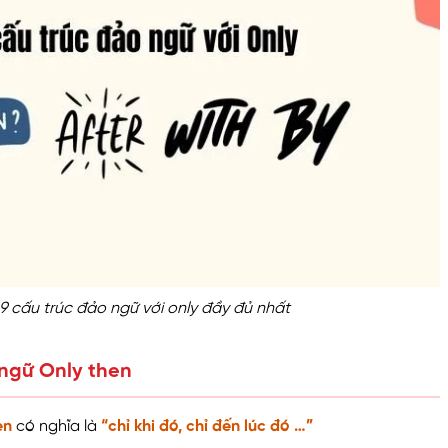
9 cấu trúc đảo ngữ với only đầy đủ nhất
 ngữ Only then
en
c
ó nghĩa là
“chỉ khi đó, chỉ đến lúc đó …”