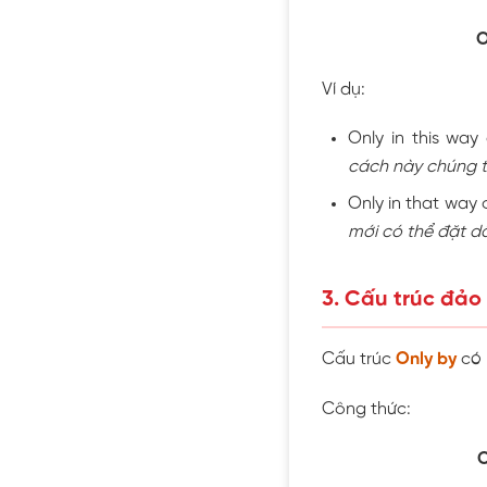
O
Ví dụ:
Only in this way
cách này chúng t
Only in that way c
mới có thể đặt d
3. Cấu trúc đảo
Cấu trúc
Only by
có 
Công thức:
O