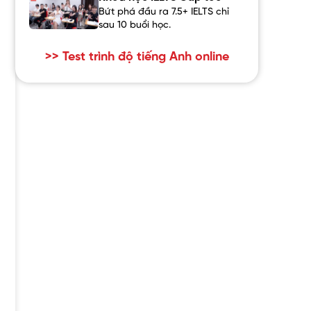
Bứt phá đầu ra 7.5+ IELTS chỉ
sau 10 buổi học.
>> Test trình độ tiếng Anh online