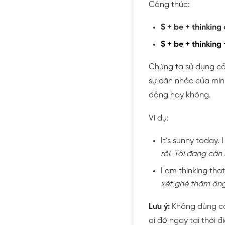
Công thức:
S + be + thinking
S + be + thinking 
Chúng ta sử dụng cấ
sự cân nhắc của mình
động hay không.
Ví dụ:
It’s sunny today. 
rồi. Tôi đang cân
I am thinking that
xét ghé thăm ông
Lưu ý:
Không dùng c
ai đó ngay tại thời 