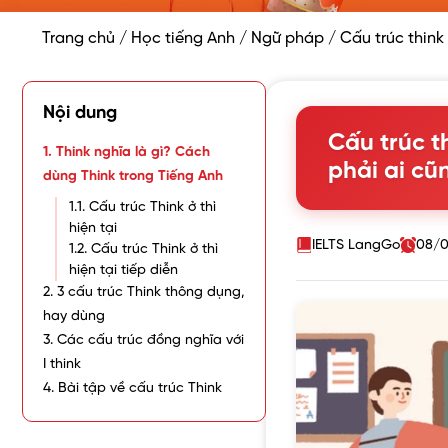
Trang chủ
/
Học tiếng Anh
/
Ngữ pháp
/
Cấu trúc think
Nội dung
Cấu trúc t
1. Think nghĩa là gì? Cách
phải ai cũ
dùng Think trong Tiếng Anh
1.1. Cấu trúc Think ở thì
hiện tại
IELTS LangGo
08/0
1.2. Cấu trúc Think ở thì
hiện tại tiếp diễn
2. 3 cấu trúc Think thông dụng,
hay dùng
3. Các cấu trúc đồng nghĩa với
I think
4. Bài tập về cấu trúc Think