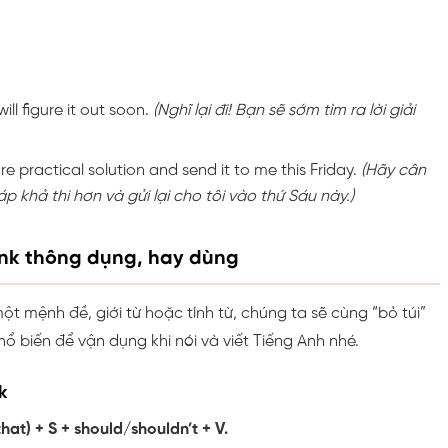
ill figure it out soon.
(Nghĩ lại đi! Bạn sẽ sớm tìm ra lời giải
e practical solution and send it to me this Friday.
(Hãy cân
p khả thi hơn và gửi lại cho tôi vào thứ Sáu này.)
hink thông dụng, hay dùng
ột mệnh đề, giới từ hoặc tính từ, chúng ta sẽ cùng “bỏ túi”
hổ biến để vận dụng khi nói và viết Tiếng Anh nhé.
k
(that) + S + should/shouldn’t + V.