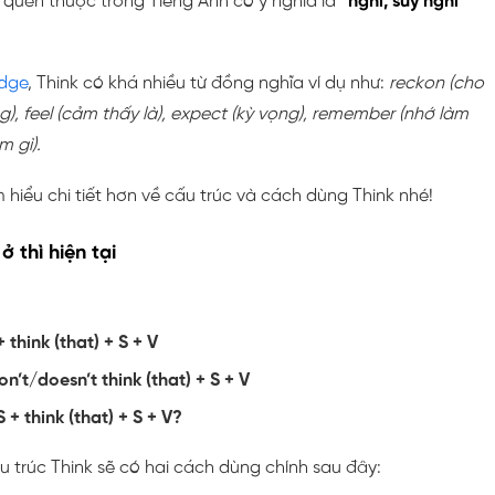
 quen thuộc trong Tiếng Anh có ý nghĩa là
“nghĩ, suy nghĩ
idge
, Think có khá nhiều từ đồng nghĩa ví dụ như:
reckon (cho
ằng), feel (cảm thấy là), expect (kỳ vọng), remember (nhớ làm
m gì).
 hiểu chi tiết hơn về cấu trúc và cách dùng Think nhé!
ở thì hiện tại
+ think (that) + S + V
on’t/doesn’t think (that) + S + V
 + think (that) + S + V?
ấu trúc Think sẽ có hai cách dùng chính sau đây: