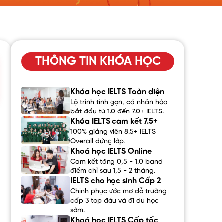
THÔNG TIN KHÓA HỌC
Khóa học IELTS Toàn diện
Lộ trình tinh gọn, cá nhân hóa
bắt đầu từ 1.0 đến 7.0+ IELTS.
Khóa IELTS cam kết 7.5+
100% giảng viên 8.5+ IELTS
Overall đứng lớp.
Khoá học IELTS Online
Cam kết tăng 0,5 - 1.0 band
điểm chỉ sau 1,5 - 2 tháng.
IELTS cho học sinh Cấp 2
Chinh phục ước mơ đỗ trường
cấp 3 top đầu và đi du học
sớm.
Khoá học IELTS Cấp tốc