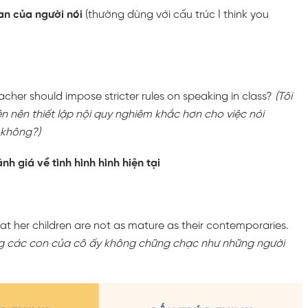
an của người nói
(thường dùng với cấu trúc I think you
eacher should impose stricter rules on speaking in class?
(Tôi
ên nên thiết lập nội quy nghiêm khắc hơn cho việc nói
 không?)
nh giá về tình hình hình hiện tại
hat her children are not as mature as their contemporaries.
g các con của cô ấy không chững chạc như những người