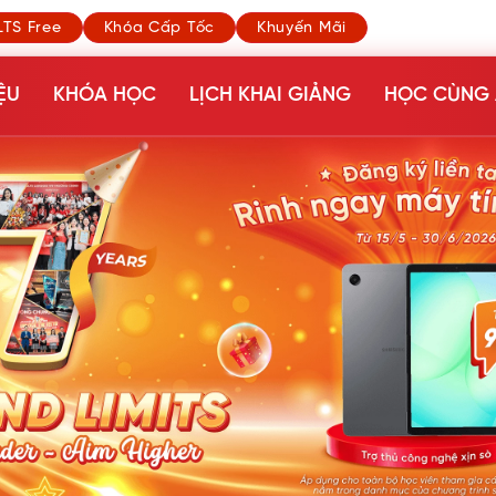
LTS Free
Khóa Cấp Tốc
Khuyến Mãi
ỆU
KHÓA HỌC
LỊCH KHAI GIẢNG
HỌC CÙNG 