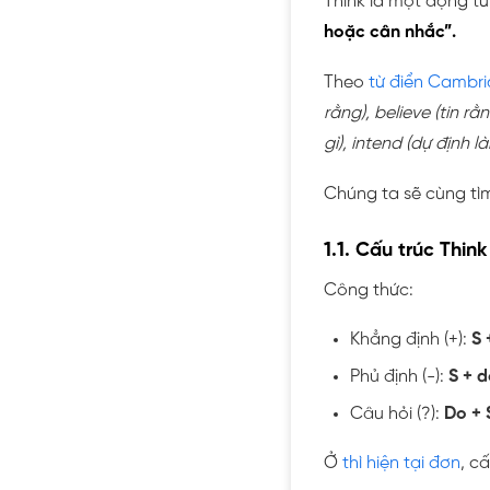
Think là một động từ
hoặc cân nhắc”.
Theo
từ điển Cambr
rằng), believe (tin r
gì), intend (dự định là
Chúng ta sẽ cùng tìm
1.1. Cấu trúc Think 
Công thức:
Khẳng định (+):
S 
Phủ định (-):
S + d
Câu hỏi (?):
Do + S
Ở
thì hiện tại đơn
, c