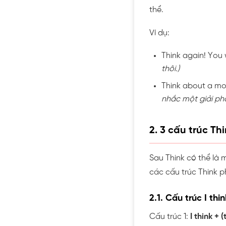
thể.
Ví dụ:
Think again! You w
thôi.)
Think about a mor
nhắc một giải phá
2. 3 cấu trúc T
Sau Think có thể là m
các cấu trúc Think p
2.1. Cấu trúc I thin
Cấu trúc 1
:
I think + 