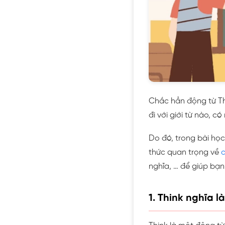
Chắc hẳn động từ Thi
đi với giới từ nào, c
Do đó, trong bài họ
thức quan trọng về
c
nghĩa, … để giúp bạn
1. Think nghĩa 