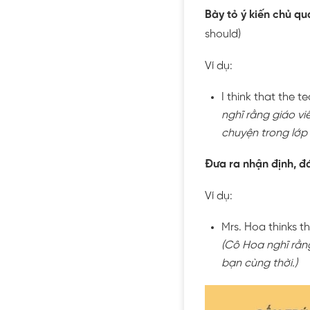
Bày tỏ ý kiến chủ qu
should)
Ví dụ:
I think that the t
nghĩ rằng giáo vi
chuyện trong lớp
Đưa ra nhận định, đá
Ví dụ:
Mrs. Hoa thinks t
(Cô Hoa nghĩ rằn
bạn cùng thời.)