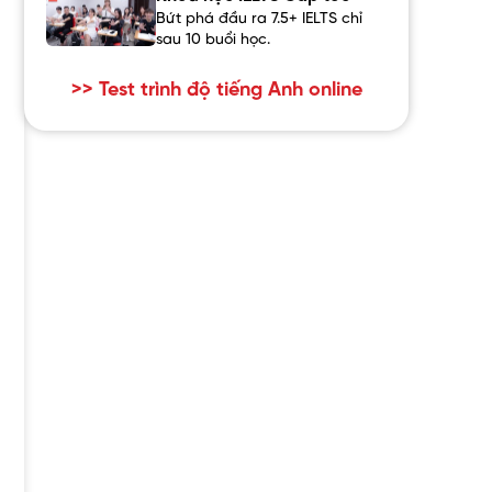
Bứt phá đầu ra 7.5+ IELTS chỉ
sau 10 buổi học.
>> Test trình độ tiếng Anh online