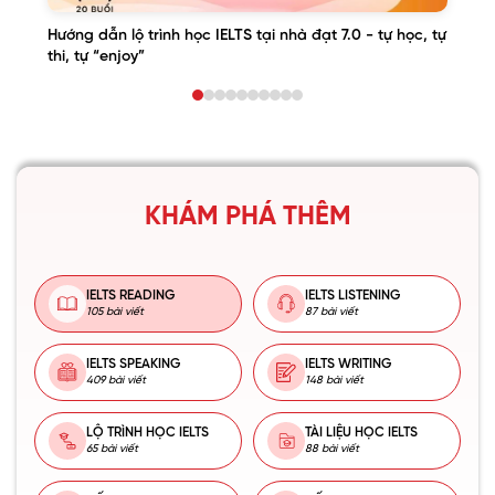
Hướng dẫn lộ trình học IELTS tại nhà đạt 7.0 - tự học, tự
thi, tự “enjoy”
KHÁM PHÁ THÊM
IELTS READING
IELTS LISTENING
105 bài viết
87 bài viết
IELTS SPEAKING
IELTS WRITING
409 bài viết
148 bài viết
LỘ TRÌNH HỌC IELTS
TÀI LIỆU HỌC IELTS
65 bài viết
88 bài viết