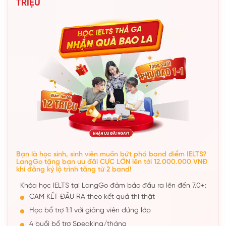
TRIỆU
Bạn là học sinh, sinh viên muốn bứt phá band điểm IELTS?
LangGo tặng bạn ưu đãi CỰC LỚN lên tới 12.000.000 VNĐ
khi đăng ký lộ trình tăng từ 2 band!
Khóa học IELTS tại LangGo đảm bảo đầu ra lên đến 7.0+:
CAM KẾT ĐẦU RA theo kết quả thi thật
Học bổ trợ 1:1 với giảng viên đứng lớp
4 buổi bổ trợ Speaking/tháng