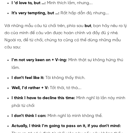
I ‘d love to, but …:
Mình thích lắm, nhưng….
It’s very tempting, but …:
Rất hấp dẫn đó, nhưng….
Với những mẫu câu từ chối trên, phía sau
but
, bạn hãy nêu ra lý
do của mình để câu văn được hoàn chỉnh và đầy đủ ý nhé.
Ngoài ra, để từ chối, chúng ta cũng có thể dùng những mẫu
câu sau:
I’m not very keen on + V-ing:
Mình thật sự không hứng thú
lắm.
I don’t feel like it:
Tôi không thấy thích.
Well, I’d rather + V:
Tốt thôi, tớ thà….
I think I have to decline this time:
Mình nghĩ là lần này mình
phải từ chối
I don’t think I can:
Mình nghĩ là mình không thể.
Actually, I think I’m going to pass on it, if you don’t mind: