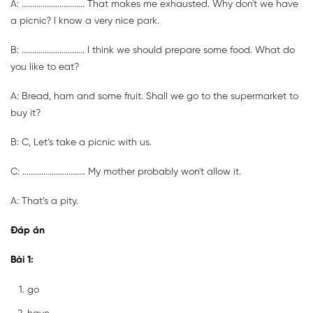
A: .............................. That makes me exhausted. Why don't we have
a picnic? I know a very nice park.
B: .............................. I think we should prepare some food. What do
you like to eat?
A: Bread, ham and some fruit. Shall we go to the supermarket to
buy it?
B: C, Let’s take a picnic with us.
C: .............................. My mother probably won't allow it.
A: That’s a pity.
Đáp án
Bài 1:
go