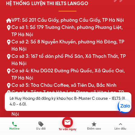
HỆ THỐNG LUYỆN THI IELTS LANGGO
VPT: Số 201 Cầu Giấy, phường Cầu Giấy, TP Hà Nội
Cơ sở 1: Số 179 Trường Chinh, phường Phương Liệt,
TP Hà Nội
Cơ sở 2: Số 8 Nguyễn Khuyến, phường Hà Đông, TP
Hà Nội
Cơ sở 3: 167 tổ dân phố Phố Săn, Xã Thạch Thất, TP
Hà Nội
Cơ sở 4: Khu DG02 Đường Phủ Quốc, Xã Quốc Oai,
TP Hà Nội
Cơ sở 5: Tòa Châu Coffee, xã Tiên Du, Bắc Ninh
Cơ sở 6: Tầng 3 toà Hòa Lạc Plaza, xã Hòa Lạc, TP
Lê Huy Hoàng đã đăng ký khóa học B-Master C course - IELTS (IL
Hà Nội
4.0 - 6.0).
Cơ sở 7: Số 169 Xuân Thủy, phường Cầu Giấy, TP Hà
Nội
Hotline: 0899.199.985
Email: info@langgo.edu.vn
Hotline
Ưu đãi
Điểm cao
Lên đầu
Tư vấn ngay