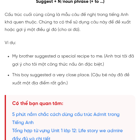
Suggest + N/noun phrase (+ to …)
Cấu trúc cuối cùng cũng là mẫu câu đề nghị trong tiếng Anh
khá quen thuộc. Chúng ta có thể sử dụng câu này để đề xuất
hoặc gợi ý một điều gì đó (cho ai đó).
Ví dụ:
My brother suggested a special recipe to me. (Anh trai tôi đã
gợi ý cho tôi một công thức nấu ăn đặc biệt.)
This boy suggested a very close place. (Cậu bé này đã đề
xuất một địa điểm rất gần.)
Có thể bạn quan tâm:
5 phút nắm chắc cách dùng cấu trúc Admit trong
Tiếng Anh
Tổng hợp từ vựng Unit 1 lớp 12: Life story we admire
đầy đủ và chi tiết