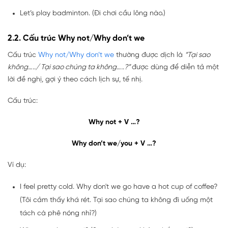
Let’s play badminton. (Đi chơi cầu lông nào.)
2.2. Cấu trúc Why not/Why don’t we
Cấu trúc
Why not/Why don’t we
thường được dịch là
“Tại sao
không…../ Tại sao chúng ta không…..?”
được dùng để diễn tả một
lời đề nghị, gợi ý theo cách lịch sự, tế nhị.
Cấu trúc:
Why not + V …?
Why don’t we/you + V …?
Ví dụ:
I feel pretty cold. Why don't we go have a hot cup of coffee?
(Tôi cảm thấy khá rét. Tại sao chúng ta không đi uống một
tách cà phê nóng nhỉ?)