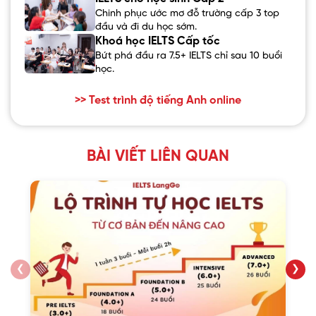
Chinh phục ước mơ đỗ trường cấp 3 top
đầu và đi du học sớm.
Khoá học IELTS Cấp tốc
Bứt phá đầu ra 7.5+ IELTS chỉ sau 10 buổi
học.
>> Test trình độ tiếng Anh online
BÀI VIẾT LIÊN QUAN
❮
❯