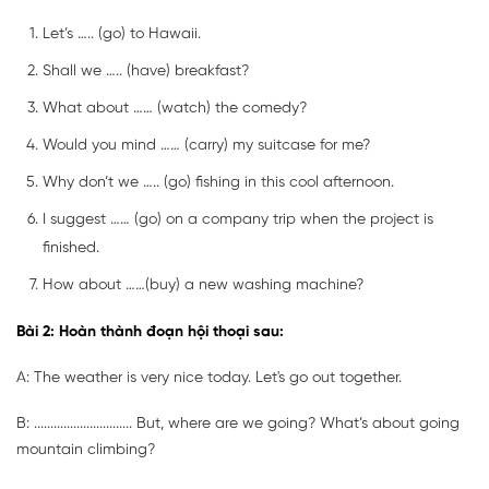
Let’s ….. (go) to Hawaii.
Shall we ….. (have) breakfast?
What about …… (watch) the comedy?
Would you mind …… (carry) my suitcase for me?
Why don’t we ….. (go) fishing in this cool afternoon.
I suggest …… (go) on a company trip when the project is
finished.
How about ……(buy) a new washing machine?
Bài 2: Hoàn thành đoạn hội thoại sau:
A: The weather is very nice today. Let's go out together.
B: .............................. But, where are we going? What’s about going
mountain climbing?