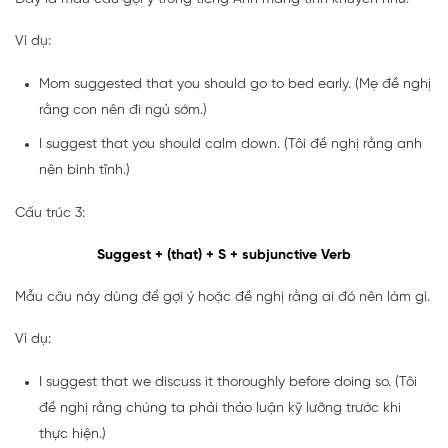
Ví dụ:
Mom suggested that you should go to bed early. (Mẹ đề nghị
rằng con nên đi ngủ sớm.)
I suggest that you should calm down. (Tôi đề nghị rằng anh
nên bình tĩnh.)
Cấu trúc 3:
Suggest + (that) + S + subjunctive Verb
Mẫu câu này dùng để gợi ý hoặc đề nghị rằng ai đó nên làm gì.
Ví dụ:
I suggest that we discuss it thoroughly before doing so. (Tôi
đề nghị rằng chúng ta phải thảo luận kỹ lưỡng trước khi
thực hiện.)