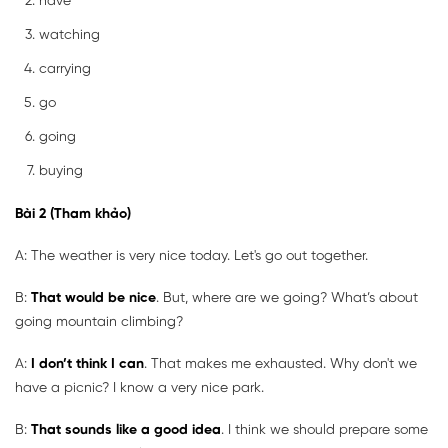
have
watching
carrying
go
going
buying
Bài 2 (Tham khảo)
A: The weather is very nice today. Let's go out together.
B:
That would be nice
. But, where are we going? What’s about
going mountain climbing?
A:
I don’t think I can
. That makes me exhausted. Why don't we
have a picnic? I know a very nice park.
B:
That sounds like a good idea
. I think we should prepare some