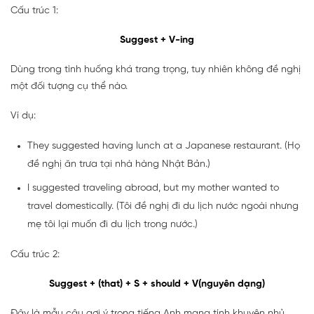
Cấu trúc 1:
Suggest + V-ing
Dùng trong tình huống khá trang trọng, tuy nhiên không đề nghị
một đối tượng cụ thể nào.
Ví dụ:
They suggested having lunch at a Japanese restaurant. (Họ
đề nghị ăn trưa tại nhà hàng Nhật Bản.)
I suggested traveling abroad, but my mother wanted to
travel domestically. (Tôi đề nghị đi du lịch nước ngoài nhưng
mẹ tôi lại muốn đi du lịch trong nước.)
Cấu trúc 2:
Suggest + (that) + S + should + V(nguyên dạng)
Đây là mẫu câu gợi ý trong tiếng Anh mang tính khuyên nhủ.