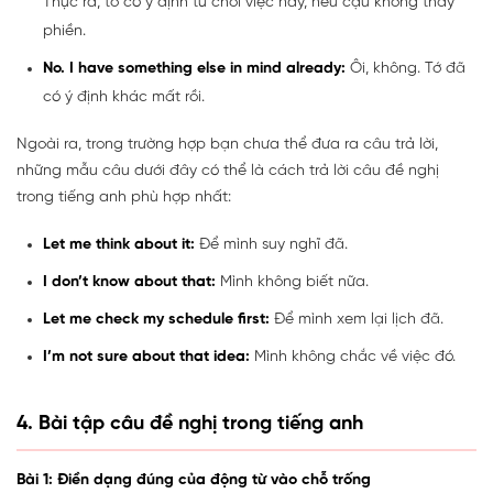
Thực ra, tớ có ý định từ chối việc này, nếu cậu không thấy
phiền.
No. I have something else in mind already:
Ôi, không. Tớ đã
có ý định khác mất rồi.
Ngoài ra, trong trường hợp bạn chưa thể đưa ra câu trả lời,
những mẫu câu dưới đây có thể là cách trả lời câu đề nghị
trong tiếng anh phù hợp nhất:
Let me think about it:
Để mình suy nghĩ đã.
I don’t know about that:
Mình không biết nữa.
Let me check my schedule first:
Để mình xem lại lịch đã.
I’m not sure about that idea:
Mình không chắc về việc đó.
4. Bài tập câu đề nghị trong tiếng anh
Bài 1: Điền dạng đúng của động từ vào chỗ trống