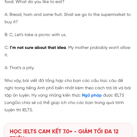
food. What do you like to eat?
A: Bread, ham and some fruit. Shall we go to the supermarket to
buy it?
B: C, Let’s take a picnic with us.
C:
I’m not sure about that idea
. My mother probably won't allow
it.
A: That’s a pity.
Như vậy, bài viết đã tổng hợp cho bạn các cấu trúc câu đề
nghị trong tiếng Anh phổ biến nhất kèm theo cách trả lời và bài
tập ôn luyện. Hy vọng những kiến thức
Ngữ pháp
được IELTS
LangGo chia sẻ có thể giúp ích cho các bạn trong quá trình
luyện thi IELTS.
HỌC IELTS CAM KẾT 7.0+ - GIẢM TỐI ĐA 12