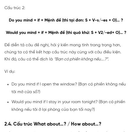
Cấu trúc 2:
Do you mind + if + Mệnh đề (thì tại đơn: S + V-s/-es + O)… ?
Would you mind + if + Mệnh đề (thì quá khứ: S + V2/-ed+ O)… ?
Để diễn tả câu đề nghị, hỏi ý kiến mang tính trang trọng hơn,
chúng ta có thể kết hợp cấu trúc này cùng với câu điều kiện.
Khi đó, câu có thể dịch là
“Bạn có phiền không nếu….?”
.
Ví dụ:
Do you mind if I open the window? (Bạn có phiền không nếu
tôi mở cửa sổ?)
Would you mind if I stay in your room tonight? (Bạn có phiền
không nếu tôi ở lại phòng của bạn tối nay?)
2.4. Cấu trúc What about…? / How about…?