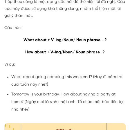
Tiếp theo cũng là một dạng câu hỏi để thể hiện lời đề nghị. Cấu
trúc này được sử dụng khá thông dụng, nhằm thể hiện một lời
gợi ý thân mật.
Cấu trúc:
What about + V-ing/Noun/ Noun phrase …?
How about + V-ing/Noun/ Noun phrase…?
Ví dụ:
What about going camping this weekend? (Hay đi cắm trại
cuối tuần này nhé?)
Tomorrow is your birthday. How about having a party at
home? (Ngày mai là sinh nhật anh. Tổ chức một bữa tiệc tại
nhà nhé?)