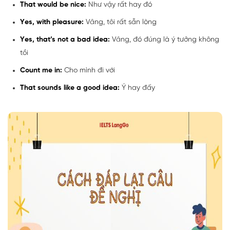
That would be nice:
Như vậy rất hay đó
Yes, with pleasure:
Vâng, tôi rất sẵn lòng
Yes, that’s not a bad idea:
Vâng, đó đúng là ý tưởng không
tồi
Count me in:
Cho mình đi với
That sounds like a good idea:
Ý hay đấy