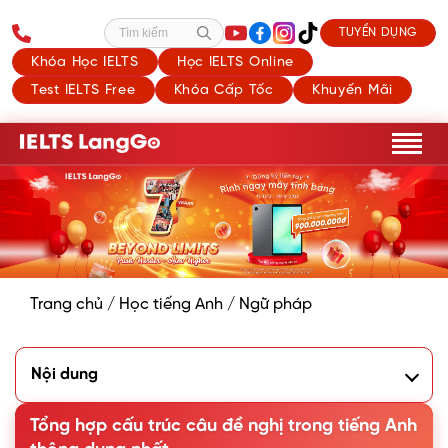
TUYỂN DỤNG
Tìm kiếm
Khóa Học IELTS
Học IELTS Online
Test IELTS Free
Khóa Cấp Tốc
Khuyến Mãi
Trang chủ
/
Học tiếng Anh
/
Ngữ pháp
Nội dung
1. Câu đề nghị trong Tiếng Anh là gì?
2. Cấu trúc câu đề nghị trong Tiếng Anh
Tổng hợp cấu trúc câu đề nghị trong tiếng Anh
3. Cách đáp lại câu đề nghị