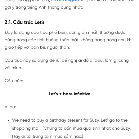
dạng. Trong phần này,
IELTS LangGo
sẽ giới thiệu 6 cấu trúc câu
gợi ý trong tiếng Anh thông dụng nhất.
2.1. Cấu trúc Let's
Đây là dạng cấu trúc phổ biến, đơn giản nhất, thường được
dùng trong các tình huống thân mật, không trang trọng như khi
giao tiếp với bạn bè, người thân.
Cấu trúc này sử dụng để rủ, đề nghị ai đó đi đâu, làm gì cùng
với mình.
Cấu trúc:
Let’s + bare infinitive
Ví dụ:
We need to buy a birthday present for Suzy. Let’ go to the
shopping mall. (Chúng ta cần mua quà sinh nhật cho Suzy.
Hãy đi tới trung tâm mua sắm nào.)