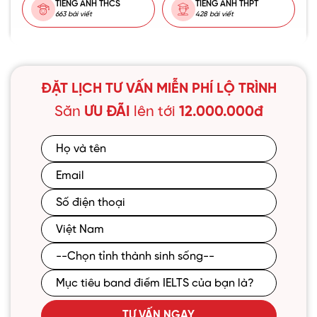
TIẾNG ANH THCS
TIẾNG ANH THPT
663 bài viết
428 bài viết
ĐẶT LỊCH TƯ VẤN MIỄN PHÍ LỘ TRÌNH
Săn
ƯU ĐÃI
lên tới
12.000.000đ
TƯ VẤN NGAY