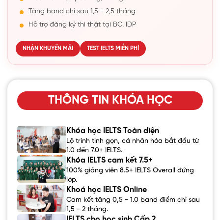
Tăng band chỉ sau 1,5 - 2,5 tháng
Hỗ trợ đăng ký thi thật tại BC, IDP
NHẬN KHUYẾN MÃI
TEST IELTS MIỄN PHÍ
THÔNG TIN KHÓA HỌC
Khóa học IELTS Toàn diện
Lộ trình tinh gọn, cá nhân hóa bắt đầu từ
1.0 đến 7.0+ IELTS.
Khóa IELTS cam kết 7.5+
100% giảng viên 8.5+ IELTS Overall đứng
lớp.
Khoá học IELTS Online
Cam kết tăng 0,5 - 1.0 band điểm chỉ sau
1,5 - 2 tháng.
IELTS cho học sinh Cấp 2