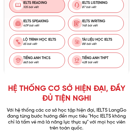
IELTS READING
IELTS LISTENING
105 bài viết
87 bài viết
IELTS SPEAKING
IELTS WRITING
409 bài viết
148 bài viết
LỘ TRÌNH HỌC IELTS
TÀI LIỆU HỌC IELTS
65 bài viết
88 bài viết
TIẾNG ANH THCS
TIẾNG ANH THPT
663 bài viết
428 bài viết
HỆ THỐNG CƠ SỞ HIỆN ĐẠI, ĐẦY
ĐỦ TIỆN NGHI
Với hệ thống các cơ sở học tập hiện đại, IELTS LangGo
đang từng bước hướng đến mục tiêu "Học IELTS không
chỉ là tấm vé mà là năng lực thực sự" với mọi học viên
trên toàn quốc.