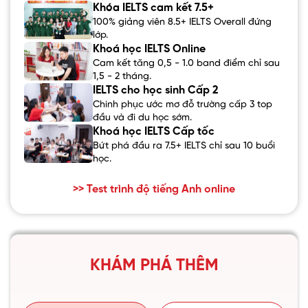
Khóa IELTS cam kết 7.5+
100% giảng viên 8.5+ IELTS Overall đứng
lớp.
Khoá học IELTS Online
Cam kết tăng 0,5 - 1.0 band điểm chỉ sau
1,5 - 2 tháng.
IELTS cho học sinh Cấp 2
Chinh phục ước mơ đỗ trường cấp 3 top
đầu và đi du học sớm.
Khoá học IELTS Cấp tốc
Bứt phá đầu ra 7.5+ IELTS chỉ sau 10 buổi
học.
>> Test trình độ tiếng Anh online
KHÁM PHÁ THÊM