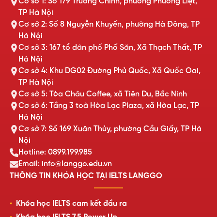
Cơ sở 1: Số 179 Trường Chinh, phường Phương Liệt,
TP Hà Nội
Cơ sở 2: Số 8 Nguyễn Khuyến, phường Hà Đông, TP
Hà Nội
Cơ sở 3: 167 tổ dân phố Phố Săn, Xã Thạch Thất, TP
Hà Nội
Cơ sở 4: Khu DG02 Đường Phủ Quốc, Xã Quốc Oai,
TP Hà Nội
Cơ sở 5: Tòa Châu Coffee, xã Tiên Du, Bắc Ninh
Cơ sở 6: Tầng 3 toà Hòa Lạc Plaza, xã Hòa Lạc, TP
Hà Nội
Cơ sở 7: Số 169 Xuân Thủy, phường Cầu Giấy, TP Hà
Nội
Hotline: 0899.199.985
Email: info@langgo.edu.vn
THÔNG TIN KHÓA HỌC TẠI IELTS LANGGO
Khóa học IELTS cam kết đầu ra