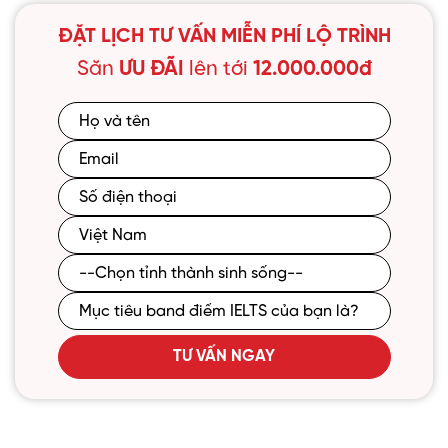
ĐẶT LỊCH TƯ VẤN MIỄN PHÍ LỘ TRÌNH
Cơ sở Bắc Ninh
Địa chỉ: Tòa Châu Coffee, xã Tiên Du, Bắc Ninh
Săn
ƯU ĐÃI
lên tới
12.000.000đ
XEM ĐƯỜNG ĐI
Cơ sở Hòa Lạc, TP Hà Nội
Địa chỉ: Tầng 3 toà Hòa Lạc Plaza, xã Hòa Lạc, TP
Hà Nội
XEM ĐƯỜNG ĐI
Cơ sở Xuân Thủy, TP Hà Nội
Địa chỉ: Số 169 Xuân Thủy, phường Cầu Giấy, TP
Hà Nội
TƯ VẤN NGAY
XEM ĐƯỜNG ĐI