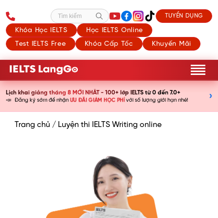
TUYỂN DỤNG
Tìm kiếm
Khóa Học IELTS
Học IELTS Online
Test IELTS Free
Khóa Cấp Tốc
Khuyến Mãi
Lịch khai giảng tháng 8 MỚI NHẤT - 100+ lớp IELTS từ 0 đến 7.0+
›
📣
ƯU ĐÃI GIẢM HỌC PHÍ
Đăng ký sớm để nhận
với số lượng giới hạn nhé!
Trang chủ
/
Luyện thi IELTS Writing online