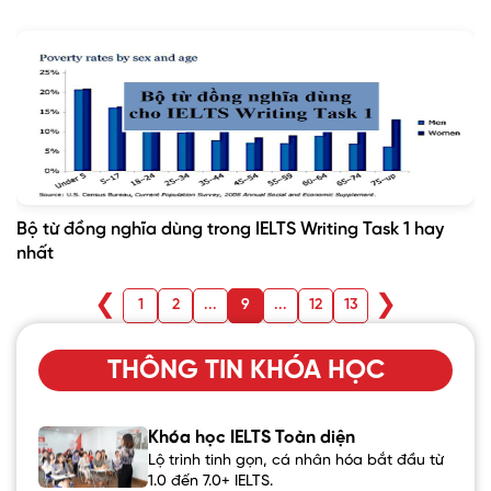
Bộ từ đồng nghĩa dùng trong IELTS Writing Task 1 hay
nhất
❮
❯
1
2
...
9
...
12
13
THÔNG TIN KHÓA HỌC
Khóa học IELTS Toàn diện
Lộ trình tinh gọn, cá nhân hóa bắt đầu từ
1.0 đến 7.0+ IELTS.