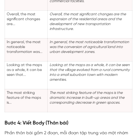
commercial facilities.
Overall, the most
Overall, the most significant changes are the
significant changes
expansion of the residential areas and the
are...
development of new transportation
infrastructure.
In general, the most
In general, the most noticeable transformation
noticeable
was the conversion of agricultural land into
transformation was...
urban development zones.
Looking at the maps
Looking at the maps as a whole, it can be seen
as a whole, it can be
that the village evolved from a rural community
seen that...
into a small suburban town with modern
amenities.
The most striking
The most striking feature of the maps is the
feature of the maps
dramatic increase in built-up areas and the
is...
corresponding decrease in green spaces.
Bước 4: Viết Body (Thân bài)
Phần thân bài gồm 2 đoạn, mỗi đoạn tập trung vào một nhóm