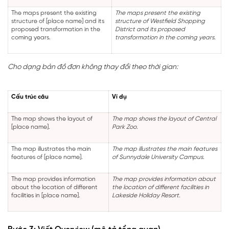
The maps present the existing
The maps present the existing
structure of [place name] and its
structure of Westfield Shopping
proposed transformation in the
District and its proposed
coming years.
transformation in the coming years.
Cho dạng bản đồ đơn không thay đổi theo thời gian:
Cấu trúc câu
Ví dụ
The map shows the layout of
The map shows the layout of Central
[place name].
Park Zoo.
The map illustrates the main
The map illustrates the main features
features of [place name].
of Sunnydale University Campus.
The map provides information
The map provides information about
about the location of different
the location of different facilities in
facilities in [place name].
Lakeside Holiday Resort.