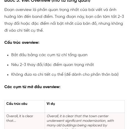
Bước 3: Viết Overview (mô tả tổng quan)
Đoạn overview là phần quan trọng nhất của bài viết và ảnh
hưởng lớn đến band điểm. Trong đoạn này, bạn cần tóm tắt 2-3
thay đổi hoặc đặc điểm nổi bật nhất của bản đồ, nhưng không
đi vào chi tiết cụ thể.
Cấu trúc overview:
Bắt đầu bằng các cụm từ chỉ tổng quan
Nêu 2-3 thay đổi/đặc điểm quan trọng nhất
Không đưa ra chi tiết cụ thể (để dành cho phần thân bài)
Các cụm từ mở đầu overview:
Cấu trúc câu
Ví dụ
Overall, it is clear
Overall, it is clear that the town center
that...
underwent significant modernization, with
many old buildings being replaced by