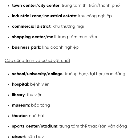
town center/city center
: trung tâm thị trấn/thành phố
industrial zone/industrial estate
: khu công nghiệp
commercial district
: khu thương mại
shopping center/mall
: trung tâm mua sắm
business park
: khu doanh nghiệp
Các công trình và cơ sở vật chất
school/university/college
: trường học/đại học/cao đẳng
hospital
: bệnh viện
library
: thư viện
museum
: bảo tàng
theater
: nhà hát
sports center/stadium
: trung tâm thể thao/sân vận động
airport
: sân bay