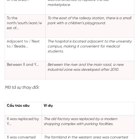
marketplace.
To the
To the east of the railway station, there is a small
north/south/east/w
park with a children's playground.
est of...
Adjacent to / Next
The hospital is located adjacent to the university
to / Beside...
campus, making it convenient for medical
students.
Between X and Y...
Between the river and the main road, a new
industrial zone was developed after 2010.
Mô tả sự thay đổi:
Cấu trúc câu
Ví dụ
X was replaced by
The old factory was replaced by a modern
Y...
shopping complex with parking facilities.
X was converted
The farmland in the western area was converted