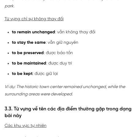
park.
Từ vựng chỉ sự không thay đổi
to remain unchanged
: vẫn không thay đổi
to stay the same
: vẫn giữ nguyên
to be preserved
: được bảo tồn
to be maintained
: được duy trì
to be kept
: được giữ lại
Ví dụ: The historic town center remained unchanged, while the
surrounding areas were developed.
3.3. Từ vựng về tên các địa điểm thường gặp trong dạng
bài này
Các khu vực tự nhiên