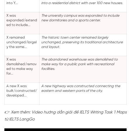
into Y...
into a residential district with over 100 new houses.
X was
The university campus was expanded to include
expanded/extend
new dormitories and a sports center.
ed to include...
X remained
The historic town center remained largely
unchanged/largel
unchanged, preserving its traditional architecture
y the same...
and layout.
X was
The abandoned warehouse was demolished to
demolished/remov
make way for a public park with recreational
ed to make way
facilities.
for...
A new X was
A new highway was constructed connecting the
built/constructed/
eastern and western parts of the city.
developed...
👉 Xem thêm: Video hướng dẫn giải đề IELTS Writing Task 1 Maps
từ IELTS LangGo