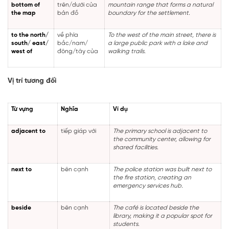
bottom of
trên/dưới của
mountain range that forms a natural
the map
bản đồ
boundary for the settlement.
to the north/
về phía
To the west of the main street, there is
south/ east/
bắc/nam/
a large public park with a lake and
west of
đông/tây của
walking trails.
Vị trí tương đối
Từ vựng
Nghĩa
Ví dụ
adjacent to
tiếp giáp với
The primary school is adjacent to
the community center, allowing for
shared facilities.
next to
bên cạnh
The police station was built next to
the fire station, creating an
emergency services hub.
beside
bên cạnh
The café is located beside the
library, making it a popular spot for
students.