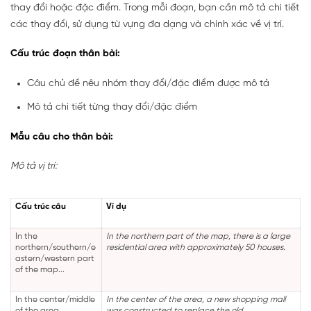
thay đổi hoặc đặc điểm. Trong mỗi đoạn, bạn cần mô tả chi tiết
các thay đổi, sử dụng từ vựng đa dạng và chính xác về vị trí.
Cấu trúc đoạn thân bài:
Câu chủ đề nêu nhóm thay đổi/đặc điểm được mô tả
Mô tả chi tiết từng thay đổi/đặc điểm
Mẫu câu cho thân bài:
Mô tả vị trí:
Cấu trúc câu
Ví dụ
In the
In the northern part of the map, there is a large
northern/southern/e
residential area with approximately 50 houses.
astern/western part
of the map...
In the center/middle
In the center of the area, a new shopping mall
of the area...
was constructed to replace the old