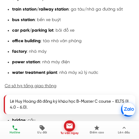
train station/railway station
: ga tàu/nhà ga đường sắt
bus station
: bến xe buýt
car park/parking lot
: bãi đỗ xe
office building
: tòa nhà văn phòng
factory
: nhà máy
power station
: nhà máy điện
water treatment plant
: nhà máy xử lý nước
Cơ sở hạ tầng giao thông
road/street
: đường/phố
Lê Huy Hoàng đã đăng ký khóa học B-Master C course - IELTS (IL
4.0 - 6.0).
highway/motorway
: đường cao tốc
bridge
: cầu
railway/railroad
: đường sắt
Hotline
Ưu đãi
Điểm cao
Lên đầu
Tư vấn ngay