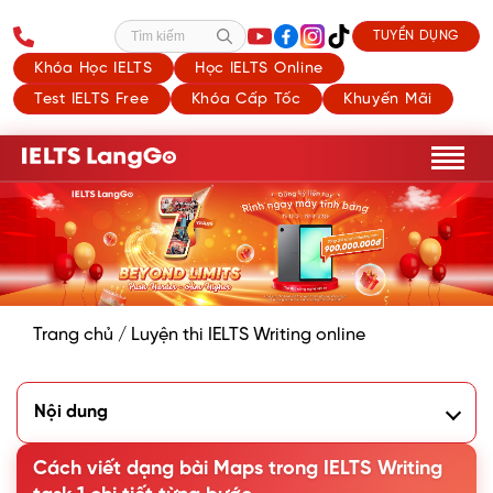
TUYỂN DỤNG
Tìm kiếm
Khóa Học IELTS
Học IELTS Online
Test IELTS Free
Khóa Cấp Tốc
Khuyến Mãi
Trang chủ
/
Luyện thi IELTS Writing online
Nội dung
1. Dạng bài Maps IELTS Writing Task 1 là gì?
Cách viết dạng bài Maps trong IELTS Writing
Dạng bản đồ thể hiện sự thay đổi theo thời gian
Dạng bản đồ đơn không thay đổi theo thời gian