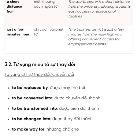
a short
một khoảng
The sports center is a short distance
distance
cách ngắn từ
from the university, allowing students
from
easy access to recreational
facilities.
just a few
chỉ cách vài phút
"The business district is just a few
minutes from
từ
minutes from the main highway,
offering convenient access for
employees and clients."
3.2. Từ vựng miêu tả sự thay đổi
Từ vựng chỉ sự thay đổi/chuyển đổi
to be replaced by
: được thay thế bởi
to be converted into
: được chuyển đổi thành
to be transformed into
: được biến đổi thành
to be changed into
: được thay đổi thành
to make way for
: nhường chỗ cho