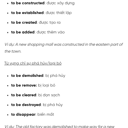
to be constructed
: được xây dựng
to be established
: được thiết lập
to be created
: được tạo ra
to be added
: được thêm vào
Ví dụ: A new shopping mall was constructed in the eastern part of
the town.
Từ vựng chỉ sự phá hủy/loại bỏ
to be demolished
: bị phá hủy
to be remove:
bị loại bỏ
to be cleared
: bị dọn sạch
to be destroyed
: bị phá hủy
to disappear
: biến mất
Ví dụ: The old factory was demolished to make way for a new