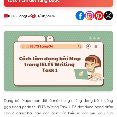
task 1 chi tiết từng bước
2. Các bước làm dạng bài Map trong IELTS Writing Task 1
3. Từ vựng trong dạng bài IELTS Writing Task 1 Map cần lưu
ý
IELTS LangGo
01/08/2026
4. Ứng dụng cách viết dạng Map trong IELTS Writing Task 1
Dạng bài Maps (bản đồ) là một trong những dạng bài thường
gặp trong phần thi IELTS Writing Task 1. Để đạt được band điểm
cao ở dạng bài này, các bạn cần hiểu rõ các yêu cầu của