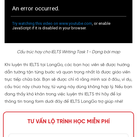
Cấu trúc hay cho IELTS Writing Task 1 - Dạng bài map
Khi luyện thi IELTS tại LangGo, các bạn học viên sẽ được hướng
dẫn tường tận từng bước và quan trọng nhất là được giáo viên
trực tiếp chữa bài. Bạn sẽ được chỉ rõ rằng mình sai ở đâu, ví dụ,
cấu trúc này chưa hay, từ vựng này dùng không hợp lý. Nếu bạn
đang thấy khó khăn trong việc luyện thi IELTS thì hãy để lại
thông tin trong form dưới đây để IELTS LangGo trợ giúp nhé!
TƯ VẤN LỘ TRÌNH HỌC MIỄN PHÍ