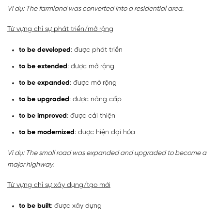
Ví dụ: The farmland was converted into a residential area.
Từ vựng chỉ sự phát triển/mở rộng
to be developed
: được phát triển
to be extended
: được mở rộng
to be expanded
: được mở rộng
to be upgraded
: được nâng cấp
to be improved
: được cải thiện
to be modernized
: được hiện đại hóa
Ví dụ: The small road was expanded and upgraded to become a
major highway.
Từ vựng chỉ sự xây dựng/tạo mới
to be built
: được xây dựng