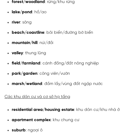
forest/woodland
: rừng/khu rừng
lake/pond
: hồ/ao
river
: sông
beach/coastline
: bãi biển/đường bờ biển
mountain/hill
: núi/đồi
valley
: thung lũng
field/farmland
: cánh đồng/đất nông nghiệp
park/garden
: công viên/vườn
marsh/wetland
: đầm lầy/vùng đất ngập nước
Các khu dân cư và cơ sở hạ tầng
residential area/housing estate
: khu dân cư/khu nhà ở
apartment complex
: khu chung cư
suburb
: ngoại ô