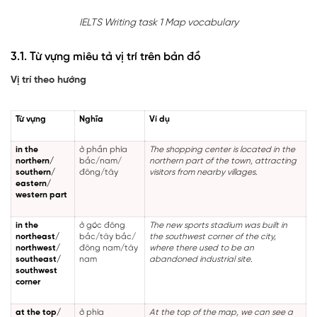
IELTS Writing task 1 Map vocabulary
3.1. Từ vựng miêu tả vị trí trên bản đồ
Vị trí theo hướng
Từ vựng
Nghĩa
Ví dụ
in the
ở phần phía
The shopping center is located in the
northern/
bắc/nam/
northern part of the town, attracting
southern/
đông/tây
visitors from nearby villages.
eastern/
western part
in the
ở góc đông
The new sports stadium was built in
northeast/
bắc/tây bắc/
the southwest corner of the city,
northwest/
đông nam/tây
where there used to be an
southeast/
nam
abandoned industrial site.
southwest
corner
at the top/
ở phía
At the top of the map, we can see a