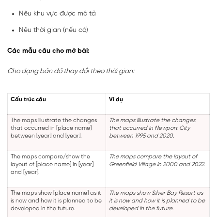
Nêu khu vực được mô tả
Nêu thời gian (nếu có)
Các mẫu câu cho mở bài:
Cho dạng bản đồ thay đổi theo thời gian:
Cấu trúc câu
Ví dụ
The maps illustrate the changes
The maps illustrate the changes
that occurred in [place name]
that occurred in Newport City
between [year] and [year].
between 1995 and 2020.
The maps compare/show the
The maps compare the layout of
layout of [place name] in [year]
Greenfield Village in 2000 and 2022.
and [year].
The maps show [place name] as it
The maps show Silver Bay Resort as
is now and how it is planned to be
it is now and how it is planned to be
developed in the future.
developed in the future.