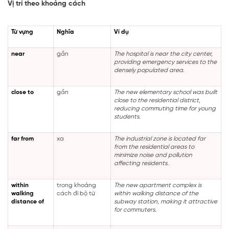
Vị trí theo khoảng cách
Từ vựng
Nghĩa
Ví dụ
near
gần
The hospital is near the city center,
providing emergency services to the
densely populated area.
close to
gần
The new elementary school was built
close to the residential district,
reducing commuting time for young
students.
far from
xa
The industrial zone is located far
from the residential areas to
minimize noise and pollution
affecting residents.
within
trong khoảng
The new apartment complex is
walking
cách đi bộ từ
within walking distance of the
distance of
subway station, making it attractive
for commuters.