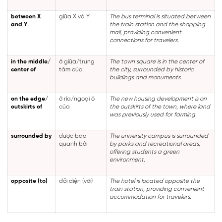
between X
giữa X và Y
The bus terminal is situated between
and Y
the train station and the shopping
mall, providing convenient
connections for travelers.
in the middle/
ở giữa/trung
The town square is in the center of
center of
tâm của
the city, surrounded by historic
buildings and monuments.
on the edge/
ở rìa/ngoại ô
The new housing development is on
outskirts of
của
the outskirts of the town, where land
was previously used for farming.
surrounded by
được bao
The university campus is surrounded
quanh bởi
by parks and recreational areas,
offering students a green
environment.
opposite (to)
đối diện (với)
The hotel is located opposite the
train station, providing convenient
accommodation for travelers.