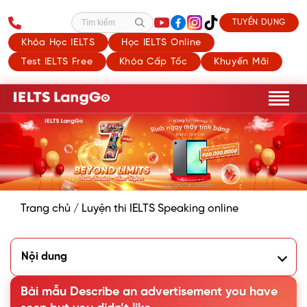
TUYỂN DỤNG
Tìm kiếm
Khóa Học IELTS
Học IELTS Online
Test IELTS Free
Khóa Cấp Tốc
Khuyến Mãi
Trang chủ
/
Luyện thi IELTS Speaking online
Nội dung
1. Phân tích đề Describe an advertisement you don't like
2. Bài mẫu Describe an advertisement you have seen but
Bài mẫu Describe an advertisement you have
you didn't like