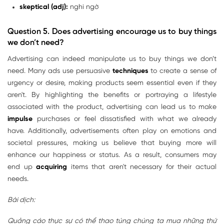
skeptical (adj):
nghi ngờ
Question 5. Does advertising encourage us to buy things
we don’t need?
Advertising can indeed manipulate us to buy things we don’t
need. Many ads use persuasive
techniques
to create a sense of
urgency or desire, making products seem essential even if they
aren't. By highlighting the benefits or portraying a lifestyle
associated with the product, advertising can lead us to make
impulse
purchases or feel dissatisfied with what we already
have. Additionally, advertisements often play on emotions and
societal pressures, making us believe that buying more will
enhance our happiness or status. As a result, consumers may
end up
acquiring
items that aren't necessary for their actual
needs.
Bài dịch:
Quảng cáo thực sự có thể thao túng chúng ta mua những thứ