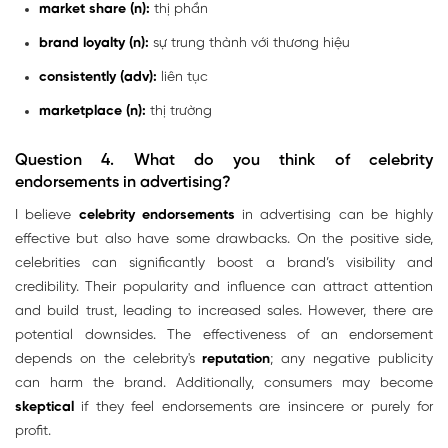
market share (n):
thị phần
brand loyalty (n):
sự trung thành với thương hiệu
consistently (adv):
liên tục
marketplace (n):
thị trường
Question 4.
What do you think of celebrity
endorsements in advertising?
I believe
celebrity endorsements
in advertising can be highly
effective but also have some drawbacks. On the positive side,
celebrities can significantly boost a brand’s visibility and
credibility. Their popularity and influence can attract attention
and build trust, leading to increased sales. However, there are
potential downsides. The effectiveness of an endorsement
depends on the celebrity's
reputation
; any negative publicity
can harm the brand. Additionally, consumers may become
skeptical
if they feel endorsements are insincere or purely for
profit.