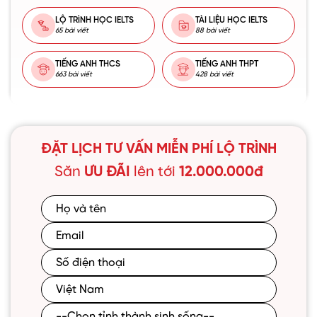
LỘ TRÌNH HỌC IELTS
TÀI LIỆU HỌC IELTS
65 bài viết
88 bài viết
TIẾNG ANH THCS
TIẾNG ANH THPT
663 bài viết
428 bài viết
ĐẶT LỊCH TƯ VẤN MIỄN PHÍ LỘ TRÌNH
Săn
ƯU ĐÃI
lên tới
12.000.000đ