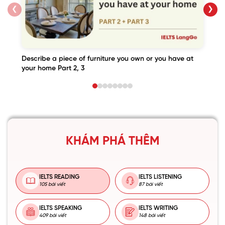
❮
❯
Describe a piece of furniture you own or you have at
your home Part 2, 3
KHÁM PHÁ THÊM
IELTS READING
IELTS LISTENING
105 bài viết
87 bài viết
IELTS SPEAKING
IELTS WRITING
409 bài viết
148 bài viết