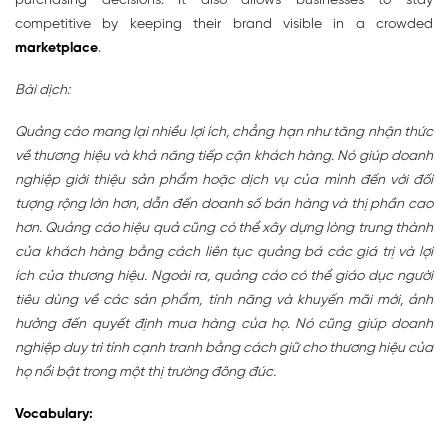
purchasing decisions. It also allows businesses to stay
competitive by keeping their brand visible in a crowded
marketplace
.
Bài dịch:
Quảng cáo mang lại nhiều lợi ích, chẳng hạn như tăng nhận thức
về thương hiệu và khả năng tiếp cận khách hàng. Nó giúp doanh
nghiệp giới thiệu sản phẩm hoặc dịch vụ của mình đến với đối
tượng rộng lớn hơn, dẫn đến doanh số bán hàng và thị phần cao
hơn. Quảng cáo hiệu quả cũng có thể xây dựng lòng trung thành
của khách hàng bằng cách liên tục quảng bá các giá trị và lợi
ích của thương hiệu. Ngoài ra, quảng cáo có thể giáo dục người
tiêu dùng về các sản phẩm, tính năng và khuyến mãi mới, ảnh
hưởng đến quyết định mua hàng của họ. Nó cũng giúp doanh
nghiệp duy trì tính cạnh tranh bằng cách giữ cho thương hiệu của
họ nổi bật trong một thị trường đông đúc.
Vocabulary: