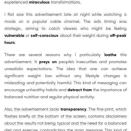
experienced
miraculous
transformations.
I first saw this advertisement late at night while watching a
movie on a popular cable channel. The ad's timing was
strategic, aiming to catch viewers who might be feeling
vulnerable
or
self-conscious
about their weight during
off-peak
hours
.
There are several reasons why I particularly
loathe
this
advertisement. It
preys on
people's insecurities and promotes
unrealistic expectations. The idea that one can achieve
significant weight loss without any lifestyle changes is
misleading and potentially harmful. This kind of messaging can
encourage unhealthy habits and
detract from
the importance of
balanced nutrition and regular physical activity.
Also, the advertisement lacks
transparency
. The fine print, which
flashes briefly at the bottom of the screen, contains disclaimers
about the results not being typical and the need for a balanced
diet and exercise, contradicting the main message. This kind of