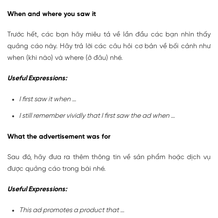
When and where you saw it
Trước hết, các bạn hãy miêu tả về lần đầu các bạn nhìn thấy
quảng cáo này. Hãy trả lời các câu hỏi cơ bản về bối cảnh như
when (khi nào) và where (ở đâu) nhé.
Useful Expressions:
I first saw it when …
I still remember vividly that I first saw the ad when …
What the advertisement was for
Sau đó, hãy đưa ra thêm thông tin về sản phẩm hoặc dịch vụ
được quảng cáo trong bài nhé.
Useful Expressions:
This ad promotes a product that …