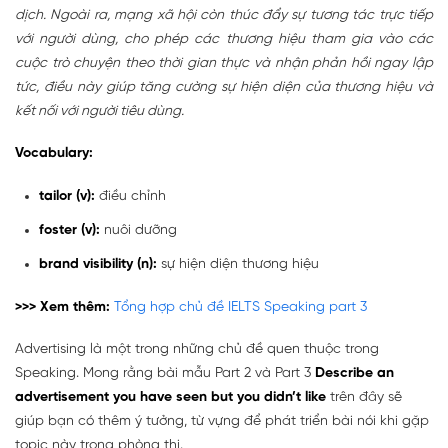
dịch. Ngoài ra, mạng xã hội còn thúc đẩy sự tương tác trực tiếp
với người dùng, cho phép các thương hiệu tham gia vào các
cuộc trò chuyện theo thời gian thực và nhận phản hồi ngay lập
tức, điều này giúp tăng cường sự hiện diện của thương hiệu và
kết nối với người tiêu dùng.
Vocabulary:
tailor (v):
điều chỉnh
foster (v):
nuôi dưỡng
brand visibility (n):
sự hiện diện thương hiệu
>>> Xem thêm:
Tổng hợp chủ đề IELTS Speaking part 3
Advertising là một trong những chủ đề quen thuộc trong
Speaking. Mong rằng bài mẫu Part 2 và Part 3
Describe an
advertisement you have seen but you didn’t like
trên đây sẽ
giúp bạn có thêm ý tưởng, từ vựng để phát triển bài nói khi gặp
topic này trong phòng thi.