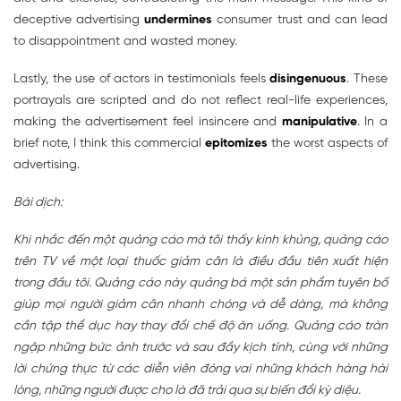
deceptive advertising
undermines
consumer trust and can lead
to disappointment and wasted money.
Lastly, the use of actors in testimonials feels
disingenuous
. These
portrayals are scripted and do not reflect real-life experiences,
making the advertisement feel insincere and
manipulative
. In a
brief note, I think this commercial
epitomizes
the worst aspects of
advertising.
Bài dịch:
Khi nhắc đến một quảng cáo mà tôi thấy kinh khủng, quảng cáo
trên TV về một loại thuốc giảm cân là điều đầu tiên xuất hiện
trong đầu tôi. Quảng cáo này quảng bá một sản phẩm tuyên bố
giúp mọi người giảm cân nhanh chóng và dễ dàng, mà không
cần tập thể dục hay thay đổi chế độ ăn uống. Quảng cáo tràn
ngập những bức ảnh trước và sau đầy kịch tính, cùng với những
lời chứng thực từ các diễn viên đóng vai những khách hàng hài
lòng, những người được cho là đã trải qua sự biến đổi kỳ diệu.