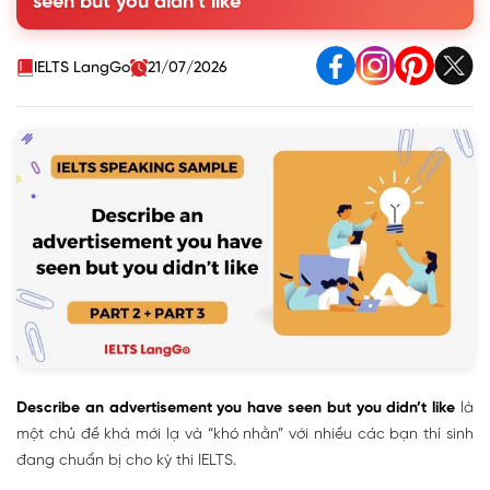
seen but you didn’t like
3. Describe an advertisement Part 3 Questions & Sample
Answers
IELTS LangGo
21/07/2026
Describe an advertisement you have seen but you didn’t like
là
một chủ đề khá mới lạ và “khó nhằn” với nhiều các bạn thí sinh
đang chuẩn bị cho kỳ thi IELTS.