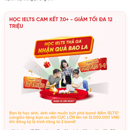
HỌC IELTS CAM KẾT 7.0+ - GIẢM TỐI ĐA 12
TRIỆU
Bạn là học sinh, sinh viên muốn bứt phá band điểm IELTS?
LangGo tặng bạn ưu đãi CỰC LỚN lên tới 12.000.000 VNĐ
khi đăng ký lộ trình tăng từ 2 band!