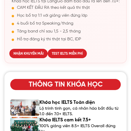
Khóa học IELTS tại LangGo đảm bảo đầu ra lên đến 7.0+:
CAM KẾT ĐẦU RA theo kết quả thi thật
Học bổ trợ 1:1 với giảng viên đứng lớp
4 buổi bổ trợ Speaking/tháng
Tăng band chỉ sau 1,5 - 2,5 tháng
Hỗ trợ đăng ký thi thật tại BC, IDP
NHẬN KHUYẾN MÃI
TEST IELTS MIỄN PHÍ
THÔNG TIN KHÓA HỌC
Khóa học IELTS Toàn diện
Lộ trình tinh gọn, cá nhân hóa bắt đầu từ
1.0 đến 7.0+ IELTS.
Khóa IELTS cam kết 7.5+
100% giảng viên 8.5+ IELTS Overall đứng