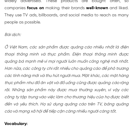
widely advertised. These products are bought often, so
companies
focus on
making their brands
well-known
and liked.
They use TV ads, billboards, and social media to reach as many
people as possible.
Bài dịch:
Ở Việt Nam, các sản phẩm được quảng cáo nhiều nhất là điện
thoại thông minh và thực phẩm. Điện thoại thông minh được
quảng bá mạnh mẽ vì mọi người luôn muốn công nghệ mới nhất.
Hơn nữa, các công ty chi rất nhiều cho quảng cáo để phô trương
các tính năng mới và thu hút người mua. Mặt khác, các mặt hàng
thực phẩm như đồ ăn vặt và đồ uống cũng được quảng cáo rộng
rãi. Những sản phẩm này được mua thường xuyên, vì vậy các
công ty tập trung vào việc làm cho thương hiệu của họ được biết
đến và yêu thích. Họ sử dụng quảng cáo trên TV, bảng quảng
cáo và mạng xã hội để tiếp cận càng nhiều người càng tốt.
Vocabulary: