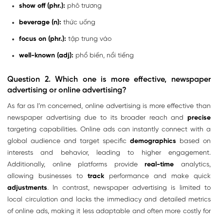
show off (phr.):
phô trương
beverage (n):
thức uống
focus on (phr.):
tập trung vào
well-known (adj):
phổ biến, nổi tiếng
Question 2.
Which one is more effective, newspaper
advertising or online advertising?
As far as I’m concerned, online advertising is more effective than
newspaper advertising due to its broader reach and
precise
targeting capabilities. Online ads can instantly connect with a
global audience and target specific
demographics
based on
interests and behavior, leading to higher engagement.
Additionally, online platforms provide
real-time
analytics,
allowing businesses to
track
performance and make quick
adjustments
. In contrast, newspaper advertising is limited to
local circulation and lacks the immediacy and detailed metrics
of online ads, making it less adaptable and often more costly for