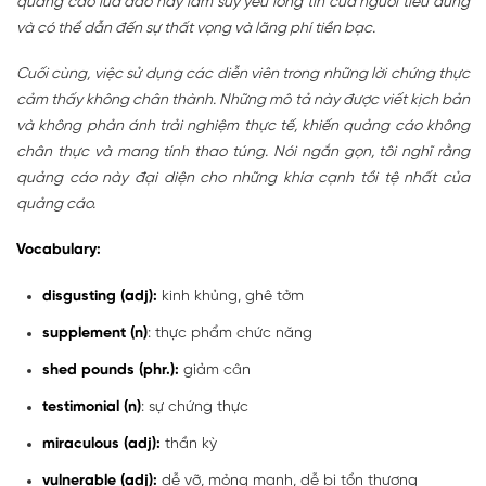
quảng cáo lừa đảo này làm suy yếu lòng tin của người tiêu dùng
và có thể dẫn đến sự thất vọng và lãng phí tiền bạc.
Cuối cùng, việc sử dụng các diễn viên trong những lời chứng thực
cảm thấy không chân thành. Những mô tả này được viết kịch bản
và không phản ánh trải nghiệm thực tế, khiến quảng cáo không
chân thực và mang tính thao túng. Nói ngắn gọn, tôi nghĩ rằng
quảng cáo này đại diện cho những khía cạnh tồi tệ nhất của
quảng cáo.
Vocabulary:
disgusting (adj):
kinh khủng, ghê tởm
supplement (n)
: thực phẩm chức năng
shed pounds (phr.):
giảm cân
testimonial (n)
: sự chứng thực
miraculous (adj):
thần kỳ
vulnerable (adj):
dễ vỡ, mỏng manh, dễ bị tổn thương