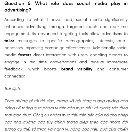
Question 6. What role does social media play in
advertising?
According to what I have read, social media significantly
enhances advertising through targeted reach and real-time
engagement. Its advanced targeting tools allow advertisers to
tailor
messages to specific demographics, interests, and
behaviors, improving campaign effectiveness. Additionally, social
media
fosters
direct interaction with users, enabling brands to
engage in real-time conversations and receive immediate
feedback, which boosts
brand visibility
and consumer
connection.
Bài dịch:
Theo những gì tôi đã đọc, mạng xã hội tăng cường quảng cáo
đáng kể thông qua phạm vi tiếp cận mục tiêu và tương tác theo
thời gian thực. Công cụ nhắm mục tiêu tiên tiến của nó cho phép
các nhà quảng cáo tùy chỉnh thông điệp theo các nhóm đối
tượng cụ thể, sở thích và hành vi, nâng cao hiệu quả của chiến