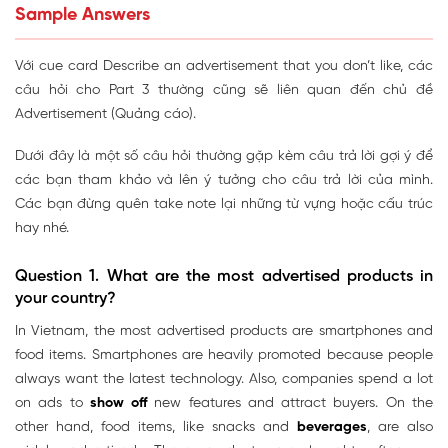
Sample Answers
Với cue card Describe an advertisement that you don’t like, các
câu hỏi cho Part 3 thường cũng sẽ liên quan đến chủ đề
Advertisement (Quảng cáo).
Dưới đây là một số câu hỏi thường gặp kèm câu trả lời gợi ý để
các bạn tham khảo và lên ý tưởng cho câu trả lời của mình.
Các bạn đừng quên take note lại những từ vựng hoặc cấu trúc
hay nhé.
Question 1.
What are the most advertised products in
your country?
In Vietnam, the most advertised products are smartphones and
food items. Smartphones are heavily promoted because people
always want the latest technology. Also, companies spend a lot
on ads to
show off
new features and attract buyers. On the
other hand, food items, like snacks and
beverages
, are also