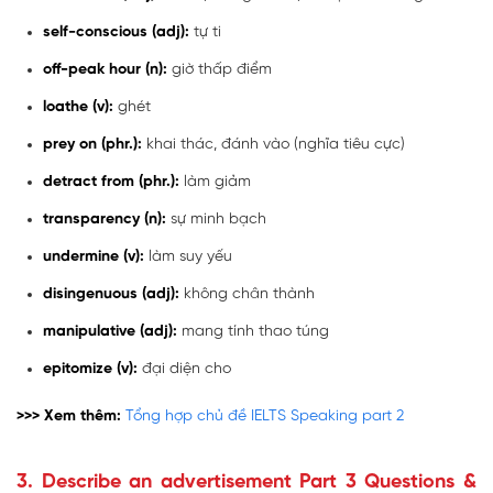
self-conscious (adj):
tự ti
off-peak hour (n):
giờ thấp điểm
loathe (v):
ghét
prey on (phr.):
khai thác, đánh vào (nghĩa tiêu cực)
detract from (phr.):
làm giảm
transparency (n):
sự minh bạch
undermine (v):
làm suy yếu
disingenuous (adj):
không chân thành
manipulative (adj):
mang tính thao túng
epitomize (v):
đại diện cho
>>> Xem thêm:
Tổng hợp chủ đề IELTS Speaking part 2
3. Describe an advertisement Part 3 Questions &