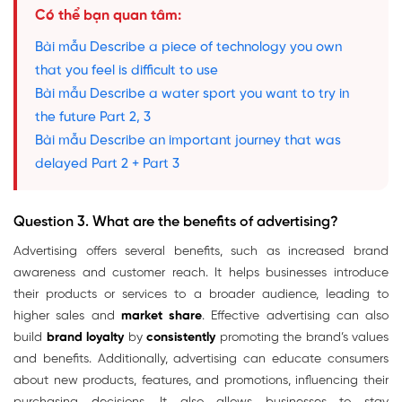
Có thể bạn quan tâm:
Bài mẫu Describe a piece of technology you own
that you feel is difficult to use
Bài mẫu Describe a water sport you want to try in
the future Part 2, 3
Bài mẫu Describe an important journey that was
delayed Part 2 + Part 3
Question 3. What are the benefits of advertising?
Advertising offers several benefits, such as increased brand
awareness and customer reach. It helps businesses introduce
their products or services to a broader audience, leading to
higher sales and
market share
. Effective advertising can also
build
brand loyalty
by
consistently
promoting the brand’s values
and benefits. Additionally, advertising can educate consumers
about new products, features, and promotions, influencing their