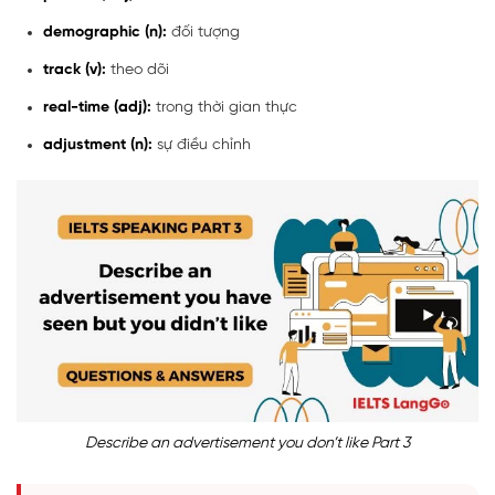
demographic (n):
đối tượng
track (v):
theo dõi
real-time (adj):
trong thời gian thực
adjustment (n):
sự điều chỉnh
Describe an advertisement you don’t like Part 3