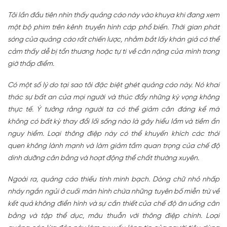
Tôi lần đầu tiên nhìn thấy quảng cáo này vào khuya khi đang xem
một bộ phim trên kênh truyền hình cáp phổ biến. Thời gian phát
sóng của quảng cáo rất chiến lược, nhằm bắt lấy khán giả có thể
cảm thấy dễ bị tổn thương hoặc tự ti về cân nặng của mình trong
giờ thấp điểm.
Có một số lý do tại sao tôi đặc biệt ghét quảng cáo này. Nó khai
thác sự bất an của mọi người và thúc đẩy những kỳ vọng không
thực tế. Ý tưởng rằng người ta có thể giảm cân đáng kể mà
không có bất kỳ thay đổi lối sống nào là gây hiểu lầm và tiềm ẩn
nguy hiểm. Loại thông điệp này có thể khuyến khích các thói
quen không lành mạnh và làm giảm tầm quan trọng của chế độ
dinh dưỡng cân bằng và hoạt động thể chất thường xuyên.
Ngoài ra, quảng cáo thiếu tính minh bạch. Dòng chữ nhỏ nhấp
nháy ngắn ngủi ở cuối màn hình chứa những tuyên bố miễn trừ về
kết quả không điển hình và sự cần thiết của chế độ ăn uống cân
bằng và tập thể dục, mâu thuẫn với thông điệp chính. Loại