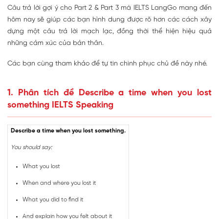
Câu trả lời gợi ý cho Part 2 & Part 3 mà IELTS LangGo mang đến
hôm nay sẽ giúp các bạn hình dung được rõ hơn các cách xây
dựng một câu trả lời mạch lạc, đồng thời thể hiện hiệu quả
những cảm xúc của bản thân.
Các bạn cùng tham khảo để tự tin chinh phục chủ đề này nhé.
1. Phân tích đề Describe a time when you lost
something IELTS Speaking
Describe a time when you lost something.
You should say:
What you lost
When and where you lost it
What you did to find it
And explain how you felt about it