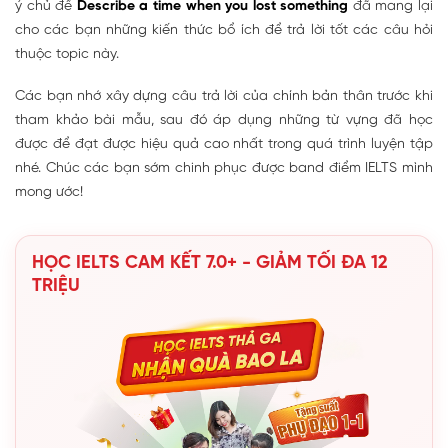
ý chủ đề
Describe a time when you lost something
đã mang lại
cho các bạn những kiến thức bổ ích để trả lời tốt các câu hỏi
thuộc topic này.
Các bạn nhớ xây dựng câu trả lời của chính bản thân trước khi
tham khảo bài mẫu, sau đó áp dụng những từ vựng đã học
được để đạt được hiệu quả cao nhất trong quá trình luyện tập
nhé. Chúc các bạn sớm chinh phục được band điểm IELTS mình
mong ước!
HỌC IELTS CAM KẾT 7.0+ - GIẢM TỐI ĐA 12
TRIỆU