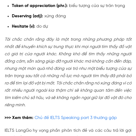
Token of appreciation (phr.):
biểu tượng của sự trân trọng
Deserving (adj):
xứng đáng
Hesitate (v):
do dự
Tôi chắc chắn rằng đây là một trong những phương pháp tốt
nhất để khuyến khích sự trung thực khi mọi người tìm thấy đồ vật
có giá trị của người khác. Không khó để tìm thấy những người
đồng cảm, sẵn sàng giúp đỡ người khác mà không cần đền đáp,
nhưng một món quà nhỏ đóng vai trò như một biểu tượng của sự
trân trọng sau tất cả những nỗ lực mà người tìm thấy đã phải bỏ
ra để tìm lại đồ vật bị mất. Tôi chắc chắn rằng nó xứng đáng vì có
rất nhiều người ngoài kia thậm chí sẽ không quan tâm đến việc
tìm kiếm chủ sở hữu, và sẽ không ngần ngại giữ lại đồ vật đó cho
riêng mình.
>>> Xem thêm:
Chủ đề IELTS Speaking part 3 thường gặp
IELTS LangGo hy vọng phần phân tích đề và các câu trả lời gợi