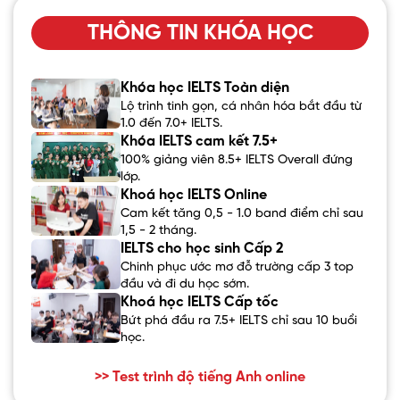
THÔNG TIN KHÓA HỌC
Khóa học IELTS Toàn diện
Lộ trình tinh gọn, cá nhân hóa bắt đầu từ
1.0 đến 7.0+ IELTS.
Khóa IELTS cam kết 7.5+
100% giảng viên 8.5+ IELTS Overall đứng
lớp.
Khoá học IELTS Online
Cam kết tăng 0,5 - 1.0 band điểm chỉ sau
1,5 - 2 tháng.
IELTS cho học sinh Cấp 2
Chinh phục ước mơ đỗ trường cấp 3 top
đầu và đi du học sớm.
Khoá học IELTS Cấp tốc
Bứt phá đầu ra 7.5+ IELTS chỉ sau 10 buổi
học.
>> Test trình độ tiếng Anh online