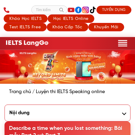
TUYỂN DỤNG
Tìm kiếm
Khóa Học IELTS
Học IELTS Online
Test IELTS Free
Khóa Cấp Tốc
Khuyến Mãi
Trang chủ
/
Luyện thi IELTS Speaking online
Nội dung
1. Phân tích đề Describe a time when you lost something
IELTS Speaking
Describe a time when you lost something: Bài
2. Bài mẫu Describe a time when you lost something Part 2