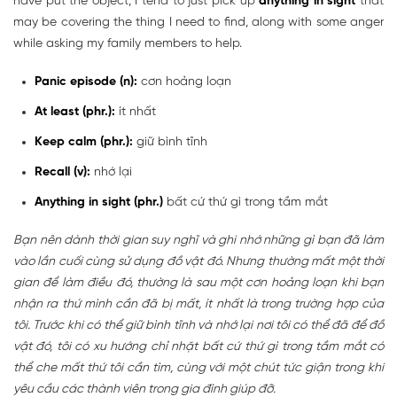
have put the object, I tend to just pick up
anything in sight
that
may be covering the thing I need to find, along with some anger
while asking my family members to help.
Panic episode (n):
cơn hoảng loạn
At least (phr.):
ít nhất
Keep calm (phr.):
giữ bình tĩnh
Recall (v):
nhớ lại
Anything in sight (phr.)
bất cứ thứ gì trong tầm mắt
Bạn nên dành thời gian suy nghĩ và ghi nhớ những gì bạn đã làm
vào lần cuối cùng sử dụng đồ vật đó. Nhưng thường mất một thời
gian để làm điều đó, thường là sau một cơn hoảng loạn khi bạn
nhận ra thứ mình cần đã bị mất, ít nhất là trong trường hợp của
tôi. Trước khi có thể giữ bình tĩnh và nhớ lại nơi tôi có thể đã để đồ
vật đó, tôi có xu hướng chỉ nhặt bất cứ thứ gì trong tầm mắt có
thể che mất thứ tôi cần tìm, cùng với một chút tức giận trong khi
yêu cầu các thành viên trong gia đình giúp đỡ.