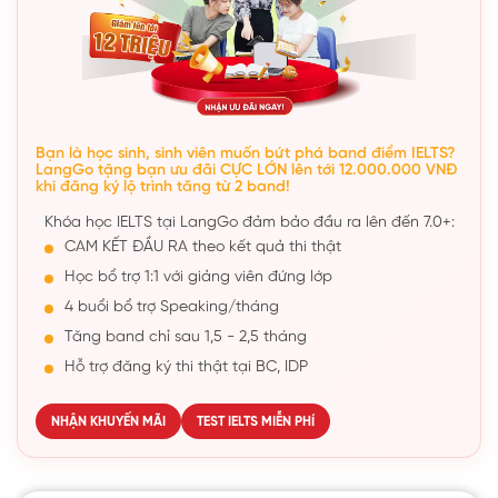
Bạn là học sinh, sinh viên muốn bứt phá band điểm IELTS?
LangGo tặng bạn ưu đãi CỰC LỚN lên tới 12.000.000 VNĐ
khi đăng ký lộ trình tăng từ 2 band!
Khóa học IELTS tại LangGo đảm bảo đầu ra lên đến 7.0+:
CAM KẾT ĐẦU RA theo kết quả thi thật
Học bổ trợ 1:1 với giảng viên đứng lớp
4 buổi bổ trợ Speaking/tháng
Tăng band chỉ sau 1,5 - 2,5 tháng
Hỗ trợ đăng ký thi thật tại BC, IDP
NHẬN KHUYẾN MÃI
TEST IELTS MIỄN PHÍ