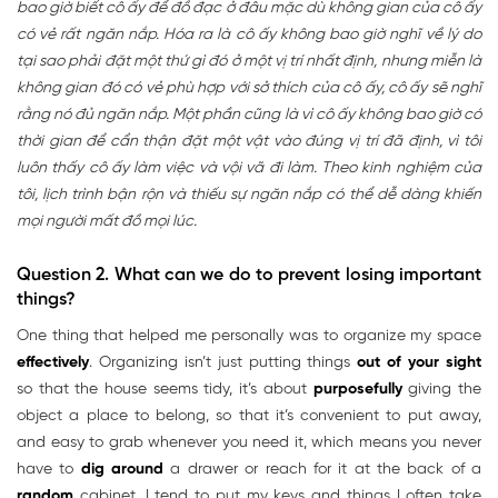
bao giờ biết cô ấy để đồ đạc ở đâu mặc dù không gian của cô ấy
có vẻ rất ngăn nắp. Hóa ra là cô ấy không bao giờ nghĩ về lý do
tại sao phải đặt một thứ gì đó ở một vị trí nhất định, nhưng miễn là
không gian đó có vẻ phù hợp với sở thích của cô ấy, cô ấy sẽ nghĩ
rằng nó đủ ngăn nắp. Một phần cũng là vì cô ấy không bao giờ có
thời gian để cẩn thận đặt một vật vào đúng vị trí đã định, vì tôi
luôn thấy cô ấy làm việc và vội vã đi làm. Theo kinh nghiệm của
tôi, lịch trình bận rộn và thiếu sự ngăn nắp có thể dễ dàng khiến
mọi người mất đồ mọi lúc.
Question 2. What can we do to prevent losing important
things?
One thing that helped me personally was to organize my space
effectively
. Organizing isn’t just putting things
out of your sight
so that the house seems tidy, it’s about
purposefully
giving the
object a place to belong, so that it’s convenient to put away,
and easy to grab whenever you need it, which means you never
have to
dig around
a drawer or reach for it at the back of a
random
cabinet. I tend to put my keys and things I often take