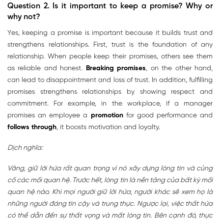
Question 2.
Is it important to keep a promise? Why or
why not?
Yes, keeping a promise is important because it builds trust and
strengthens relationships. First, trust is the foundation of any
relationship. When people keep their promises, others see them
as reliable and honest.
Breaking promises
, on the other hand,
can lead to disappointment and loss of trust. In addition, fulfilling
promises strengthens relationships by showing respect and
commitment. For example, in the workplace, if a manager
promises an employee a
promotion
for good performance and
follows through
, it boosts motivation and loyalty.
Dịch nghĩa:
Vâng, giữ lời hứa rất quan trọng vì nó xây dựng lòng tin và củng
cố các mối quan hệ. Trước hết, lòng tin là nền tảng của bất kỳ mối
quan hệ nào. Khi mọi người giữ lời hứa, người khác sẽ xem họ là
những người đáng tin cậy và trung thực. Ngược lại, việc thất hứa
có thể dẫn đến sự thất vọng và mất lòng tin. Bên cạnh đó, thực