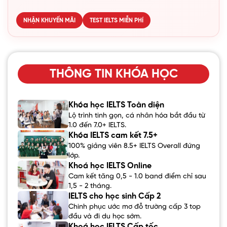
NHẬN KHUYẾN MÃI
TEST IELTS MIỄN PHÍ
THÔNG TIN KHÓA HỌC
Khóa học IELTS Toàn diện
Lộ trình tinh gọn, cá nhân hóa bắt đầu từ
1.0 đến 7.0+ IELTS.
Khóa IELTS cam kết 7.5+
100% giảng viên 8.5+ IELTS Overall đứng
lớp.
Khoá học IELTS Online
Cam kết tăng 0,5 - 1.0 band điểm chỉ sau
1,5 - 2 tháng.
IELTS cho học sinh Cấp 2
Chinh phục ước mơ đỗ trường cấp 3 top
đầu và đi du học sớm.
Khoá học IELTS Cấp tốc