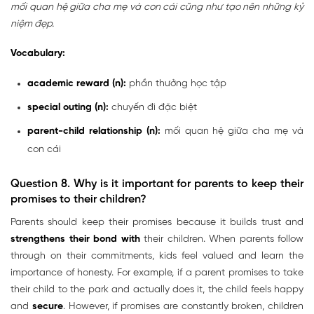
mối quan hệ giữa cha mẹ và con cái cũng như tạo nên những kỷ
niệm đẹp.
Vocabulary:
academic reward (n)
:
phần thưởng học tập
special outing (n):
chuyến đi đặc biệt
parent-child relationship (n):
mối quan hệ giữa cha mẹ và
con cái
Question 8.
Why is it important for parents to keep their
promises to their children?
Parents should keep their promises because it builds trust and
strengthens their bond with
their children. When parents follow
through on their commitments, kids feel valued and learn the
importance of honesty. For example, if a parent promises to take
their child to the park and actually does it, the child feels happy
and
secure
. However, if promises are constantly broken, children