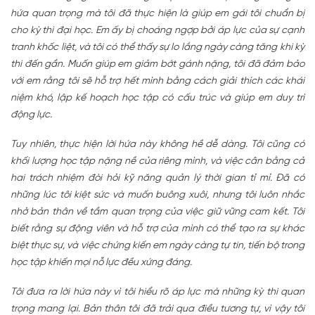
hứa quan trọng mà tôi đã thực hiện là giúp em gái tôi chuẩn bị
cho kỳ thi đại học. Em ấy bị choáng ngợp bởi áp lực của sự cạnh
tranh khốc liệt, và tôi có thể thấy sự lo lắng ngày càng tăng khi kỳ
thi đến gần. Muốn giúp em giảm bớt gánh nặng, tôi đã đảm bảo
với em rằng tôi sẽ hỗ trợ hết mình bằng cách giải thích các khái
niệm khó, lập kế hoạch học tập có cấu trúc và giúp em duy trì
động lực.
Tuy nhiên, thực hiện lời hứa này không hề dễ dàng. Tôi cũng có
khối lượng học tập nặng nề của riêng mình, và việc cân bằng cả
hai trách nhiệm đòi hỏi kỹ năng quản lý thời gian tỉ mỉ. Đã có
những lúc tôi kiệt sức và muốn buông xuôi, nhưng tôi luôn nhắc
nhở bản thân về tầm quan trọng của việc giữ vững cam kết. Tôi
biết rằng sự động viên và hỗ trợ của mình có thể tạo ra sự khác
biệt thực sự, và việc chứng kiến em ngày càng tự tin, tiến bộ trong
học tập khiến mọi nỗ lực đều xứng đáng.
Tôi đưa ra lời hứa này vì tôi hiểu rõ áp lực mà những kỳ thi quan
trọng mang lại. Bản thân tôi đã trải qua điều tương tự, vì vậy tôi