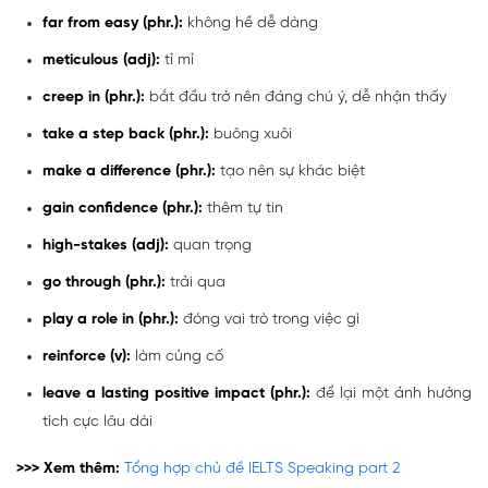
far from easy (phr.):
không hề dễ dàng
meticulous (adj)
:
tỉ mỉ
creep in (phr.):
bắt đầu trở nên đáng chú ý, dễ nhận thấy
take a step back (phr.)
:
buông xuôi
make a difference (phr.)
:
tạo nên sự khác biệt
gain confidence (phr.):
thêm tự tin
high-stakes (adj):
quan trọng
go through (phr.)
:
trải qua
play a role in (phr.):
đóng vai trò trong việc gì
reinforce (v):
làm củng cố
leave a lasting positive impact (phr.):
để lại một ảnh hưởng
tích cực lâu dài
>>> Xem thêm:
Tổng hợp chủ đề IELTS Speaking part 2