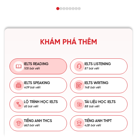
KHÁM PHÁ THÊM
IELTS READING
IELTS LISTENING
105 bài viết
87 bài viết
IELTS SPEAKING
IELTS WRITING
409 bài viết
148 bài viết
LỘ TRÌNH HỌC IELTS
TÀI LIỆU HỌC IELTS
65 bài viết
88 bài viết
TIẾNG ANH THCS
TIẾNG ANH THPT
663 bài viết
428 bài viết