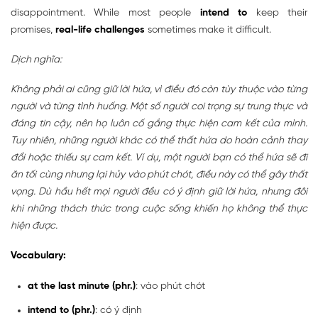
disappointment. While most people
intend to
keep their
promises,
real-life challenges
sometimes make it difficult.
Dịch nghĩa:
Không phải ai cũng giữ lời hứa, vì điều đó còn tùy thuộc vào từng
người và từng tình huống. Một số người coi trọng sự trung thực và
đáng tin cậy, nên họ luôn cố gắng thực hiện cam kết của mình.
Tuy nhiên, những người khác có thể thất hứa do hoàn cảnh thay
đổi hoặc thiếu sự cam kết. Ví dụ, một người bạn có thể hứa sẽ đi
ăn tối cùng nhưng lại hủy vào phút chót, điều này có thể gây thất
vọng. Dù hầu hết mọi người đều có ý định giữ lời hứa, nhưng đôi
khi những thách thức trong cuộc sống khiến họ không thể thực
hiện được.
Vocabulary:
at the last minute (phr.)
: vào phút chót
intend to (phr.)
: có ý định