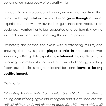
performance made every effort worthwhile.
I made this promise because I deeply understood the stress that
comes with
high-stakes
exams. Having
gone through
a similar
experience, I knew how invaluable guidance and reassurance
could be. I wanted her to feel supported and confident, knowing
she had someone to rely on during this critical period.
Ultimately, she passed the exam with outstanding results, and
knowing that my support
played a role in
her success was
incredibly fulfilling. This experience
reinforced
the significance of
honoring commitments, no matter how challenging, as they
foster trust, build stronger relationships, and
leave a lasting
positive impact
.
Dịch nghĩa:
Có những khoảnh khắc trong cuộc sống khi chúng ta đưa ra
những cam kết có ý nghĩa lớn, không chỉ đối với bản thân mà còn
đối với những người mà chúng ta quan tâm. Một trong những lời