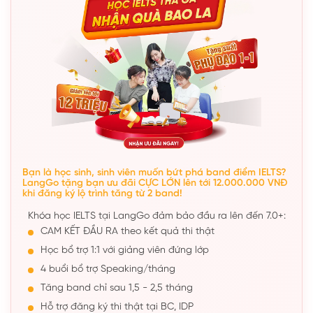
Bạn là học sinh, sinh viên muốn bứt phá band điểm IELTS?
LangGo tặng bạn ưu đãi CỰC LỚN lên tới 12.000.000 VNĐ
khi đăng ký lộ trình tăng từ 2 band!
Khóa học IELTS tại LangGo đảm bảo đầu ra lên đến 7.0+:
CAM KẾT ĐẦU RA theo kết quả thi thật
Học bổ trợ 1:1 với giảng viên đứng lớp
4 buổi bổ trợ Speaking/tháng
Tăng band chỉ sau 1,5 - 2,5 tháng
Hỗ trợ đăng ký thi thật tại BC, IDP