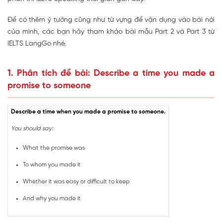
Để có thêm ý tưởng cũng như từ vựng để vận dụng vào bài nói
của mình, các bạn hãy tham khảo bài mẫu Part 2 và Part 3 từ
IELTS LangGo nhé.
1. Phân tích đề bài: Describe a time you made a
promise to someone
Describe a time when you made a promise to someone.
You should say:
What the promise was
To whom you made it
Whether it was easy or difficult to keep
And why you made it