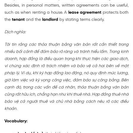
Besides, in personal matters, written agreements can be useful,
such as when renting a house. A
lease agreement
protects both
the
tenant
and the
landlord
by stating terms clearly.
Dịch nghĩa:
Tôi tin rằng các thỏa thuận bằng văn bản rất cần thiết trong
nhiều bối cảnh để đảm bảo rõ ràng và tránh hiểu lầm. Trong kinh
doanh, hợp đồng là điều quan trọng khi thực hiện các giao dịch,
vì chúng xác định rõ trách nhiệm và bảo vệ cả hai bên về mặt
pháp lý. Ví dụ, khi ký hợp đồng lao động, nó quy định mức lương,
giờ làm việc và kỳ vọng công việc, đảm bảo sự công bằng. Bên
cạnh đó, trong các vấn đề cá nhân, thỏa thuận bằng văn bản
cũng rất hữu ích, chẳng hạn như khi thuê nhà. Hợp đồng thuê nhà
bảo vệ cả người thuê và chủ nhà bằng cách nêu rõ các điều
khoản.
Vocabulary: