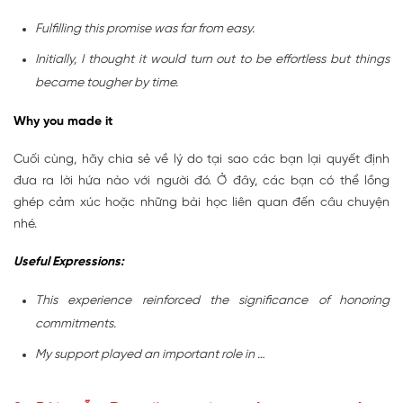
Fulfilling this promise was far from easy.
Initially, I thought it would turn out to be effortless but things
became tougher by time.
Why you made it
Cuối cùng, hãy chia sẻ về lý do tại sao các bạn lại quyết định
đưa ra lời hứa nào với người đó. Ở đây, các bạn có thể lồng
ghép cảm xúc hoặc những bài học liên quan đến câu chuyện
nhé.
Useful Expressions:
This experience reinforced the significance of honoring
commitments.
My support played an important role in …