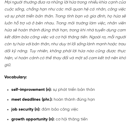
Mọi người thường đưa ra những lời hứa trong nhiều khía cạnh của
cuộc sống, chẳng hạn như các mối quan hệ cá nhân, công việc
và sự phát triển bản thân. Trong tình bạn và gia đình, họ hứa sẽ
luôn hỗ trợ và ở bên nhau. Trong môi trường làm việc, nhân viên
hứa sẽ hoàn thành đúng thời hạn, trong khi nhà tuyển dụng cam
kết đảm bảo công việc và cơ hội thăng tiến. Ngoài ra, mỗi người
còn tự hứa với bản thân, như duy trì lối sống lành mạnh hoặc trau
dồi kỹ năng. Tuy nhiên, không phải lời hứa nào cũng được thực
hiện, vì hoàn cảnh có thể thay đổi và một số cam kết trở nên khó
giữ.
Vocabulary:
self-improvement (n)
:
sự phát triển bản thân
meet deadlines (phr.)
:
hoàn thành đúng hạn
job security (n)
:
đảm bảo công việc
growth opportunity (n):
cơ hội thăng tiến