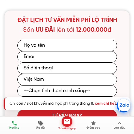
ĐẶT LỊCH TƯ VẤN MIỄN PHÍ LỘ TRÌNH
Săn
ƯU ĐÃI
lên tới
12.000.000đ
Chỉ còn 7 slot khuyến mãi học phí trong tháng 8,
xem chi tiết
.
TƯ VẤN NGAY
Hotline
Ưu đãi
Điểm cao
Lên đầu
Tư vấn ngay