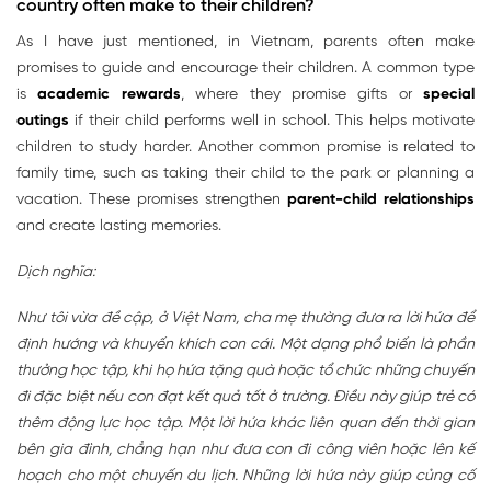
country often make to their children?
As I have just mentioned, in Vietnam, parents often make
promises to guide and encourage their children. A common type
is
academic rewards
, where they promise gifts or
special
outings
if their child performs well in school. This helps motivate
children to study harder. Another common promise is related to
family time, such as taking their child to the park or planning a
vacation. These promises strengthen
parent-child relationships
and create lasting memories.
Dịch nghĩa:
Như tôi vừa đề cập, ở Việt Nam, cha mẹ thường đưa ra lời hứa để
định hướng và khuyến khích con cái. Một dạng phổ biến là phần
thưởng học tập, khi họ hứa tặng quà hoặc tổ chức những chuyến
đi đặc biệt nếu con đạt kết quả tốt ở trường. Điều này giúp trẻ có
thêm động lực học tập. Một lời hứa khác liên quan đến thời gian
bên gia đình, chẳng hạn như đưa con đi công viên hoặc lên kế
hoạch cho một chuyến du lịch. Những lời hứa này giúp củng cố