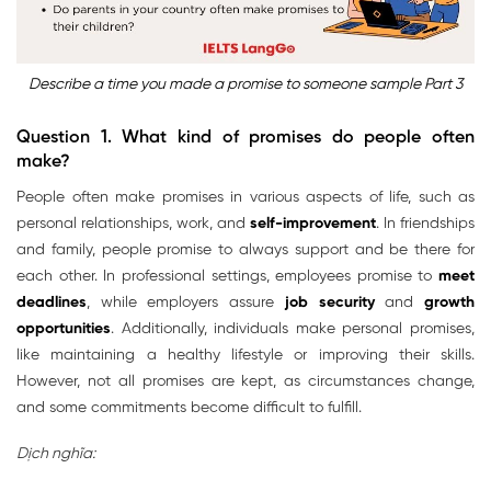
Describe a time you made a promise to someone sample Part 3
Question 1.
What kind of promises do people often
make?
People often make promises in various aspects of life, such as
personal relationships, work, and
self-improvement
. In friendships
and family, people promise to always support and be there for
each other. In professional settings, employees promise to
meet
deadlines
, while employers assure
job security
and
growth
opportunities
. Additionally, individuals make personal promises,
like maintaining a healthy lifestyle or improving their skills.
However, not all promises are kept, as circumstances change,
and some commitments become difficult to fulfill.
Dịch nghĩa: