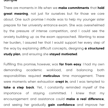
Sample
There are moments in life when we
make commitments
that
hold
great meaning
, not just for ourselves but for those we care
about. One such promise I made was to help my younger sister
prepare for her university entrance exam. She was overwhelmed
by the pressure of intense competition, and I could see the
anxiety building up as the exam approached. Wanting to ease
her burden, I assured her that I would support her every step of
the way by explaining difficult concepts, designing
a structured
study plan
, and ensuring she
stayed motivated
.
Fulfilling this promise, however, was
far from easy
. I had my own
demanding academic workload, and balancing both
responsibilities required
meticulous
time management. There
were moments when exhaustion
crept in
, and I was tempted to
take a step back
. Yet, I constantly reminded myself of the
importance of staying committed. I knew that my
encouragement and assistance could
make a real difference
,
and seeing her gradually
gain confidence
and improve her