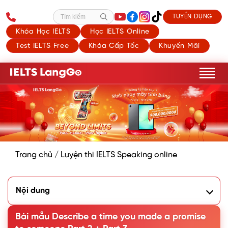
TUYỂN DỤNG
Tìm kiếm
Khóa Học IELTS
Học IELTS Online
Test IELTS Free
Khóa Cấp Tốc
Khuyến Mãi
Trang chủ
/
Luyện thi IELTS Speaking online
Nội dung
1. Phân tích đề bài: Describe a time you made a promise to
someone
Bài mẫu Describe a time you made a promise
2. Bài mẫu Describe a time when you made a promise to