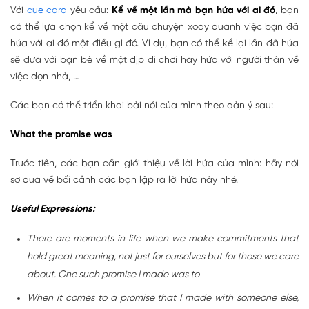
Với
cue card
yêu cầu:
Kể về một lần mà bạn hứa với ai đó
, bạn
có thể lựa chọn kể về một câu chuyện xoay quanh việc bạn đã
hứa với ai đó một điều gì đó. Ví dụ, bạn có thể kể lại lần đã hứa
sẽ đưa với bạn bè về một dịp đi chơi hay hứa với người thân về
việc dọn nhà, …
Các bạn có thể triển khai bài nói của mình theo dàn ý sau:
What the promise was
Trước tiên, các bạn cần giới thiệu về lời hứa của mình: hãy nói
sơ qua về bối cảnh các bạn lập ra lời hứa này nhé.
Useful Expressions:
There are moments in life when we make commitments that
hold great meaning, not just for ourselves but for those we care
about. One such promise I made was to
When it comes to a promise that I made with someone else,