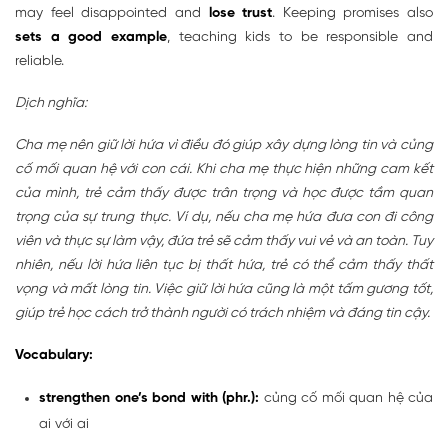
may feel disappointed and
lose trust
. Keeping promises also
sets a good example
, teaching kids to be responsible and
reliable.
Dịch nghĩa:
Cha mẹ nên giữ lời hứa vì điều đó giúp xây dựng lòng tin và củng
cố mối quan hệ với con cái. Khi cha mẹ thực hiện những cam kết
của mình, trẻ cảm thấy được trân trọng và học được tầm quan
trọng của sự trung thực. Ví dụ, nếu cha mẹ hứa đưa con đi công
viên và thực sự làm vậy, đứa trẻ sẽ cảm thấy vui vẻ và an toàn. Tuy
nhiên, nếu lời hứa liên tục bị thất hứa, trẻ có thể cảm thấy thất
vọng và mất lòng tin. Việc giữ lời hứa cũng là một tấm gương tốt,
giúp trẻ học cách trở thành người có trách nhiệm và đáng tin cậy.
Vocabulary:
strengthen one’s bond with (phr.):
củng cố mối quan hệ của
ai với ai