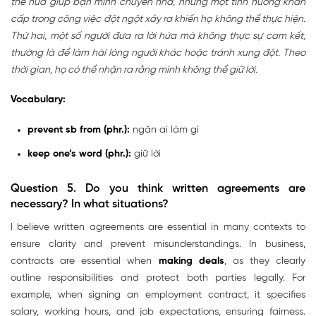
thể hứa giúp bạn mình chuyển nhà, nhưng một tình huống khẩn
cấp trong công việc đột ngột xảy ra khiến họ không thể thực hiện.
Thứ hai, một số người đưa ra lời hứa mà không thực sự cam kết,
thường là để làm hài lòng người khác hoặc tránh xung đột. Theo
thời gian, họ có thể nhận ra rằng mình không thể giữ lời.
Vocabulary:
prevent sb from (phr.)
:
ngăn ai làm gì
keep one’s word (phr.):
giữ lời
Question 5.
Do you think written agreements are
necessary? In what situations?
I believe written agreements are essential in many contexts to
ensure clarity and prevent misunderstandings. In business,
contracts are essential when
making deals
, as they clearly
outline responsibilities and protect both parties legally. For
example, when signing an employment contract, it specifies
salary, working hours, and job expectations, ensuring fairness.