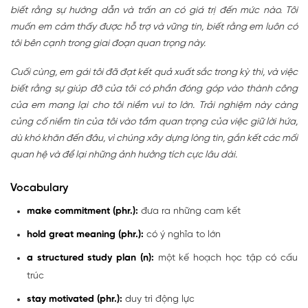
biết rằng sự hướng dẫn và trấn an có giá trị đến mức nào. Tôi
muốn em cảm thấy được hỗ trợ và vững tin, biết rằng em luôn có
tôi bên cạnh trong giai đoạn quan trọng này.
Cuối cùng, em gái tôi đã đạt kết quả xuất sắc trong kỳ thi, và việc
biết rằng sự giúp đỡ của tôi có phần đóng góp vào thành công
của em mang lại cho tôi niềm vui to lớn. Trải nghiệm này càng
củng cố niềm tin của tôi vào tầm quan trọng của việc giữ lời hứa,
dù khó khăn đến đâu, vì chúng xây dựng lòng tin, gắn kết các mối
quan hệ và để lại những ảnh hưởng tích cực lâu dài.
Vocabulary
make commitment (phr.):
đưa ra những cam kết
hold great meaning (phr.)
:
có ý nghĩa to lớn
a structured study plan (n)
:
một kế hoạch học tập có cấu
trúc
stay motivated (phr.)
:
duy trì động lực