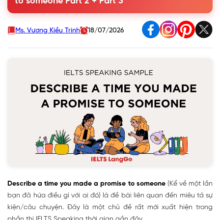
to someone Part 2 + Part 3
someone
3. Describe a time you made a promise to someone Part 3
Ms. Vương Kiều Trinh
18/07/2026
Describe a time you made a promise to someone
(Kể về một lần
bạn đã hứa điều gì với ai đó) là đề bài liên quan đến miêu tả sự
kiện/câu chuyện. Đây là một chủ đề rất mới xuất hiện trong
phần thi IELTS Speaking thời gian gần đây.