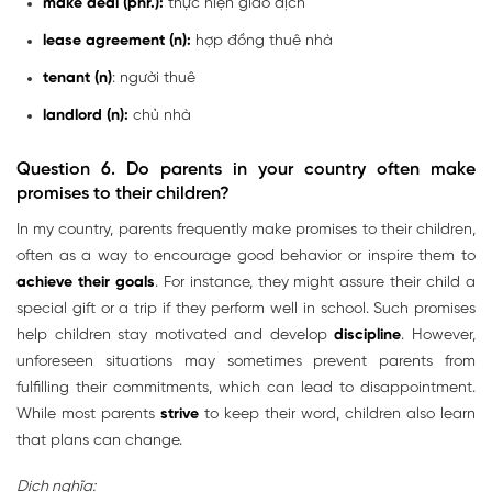
make deal (phr.)
:
thực hiện giao dịch
lease agreement (n):
hợp đồng thuê nhà
tenant (n)
: người thuê
landlord (n):
chủ nhà
Question 6.
Do parents in your country often make
promises to their children?
In my country, parents frequently make promises to their children,
often as a way to encourage good behavior or inspire them to
achieve their goals
. For instance, they might assure their child a
special gift or a trip if they perform well in school. Such promises
help children stay motivated and develop
discipline
. However,
unforeseen situations may sometimes prevent parents from
fulfilling their commitments, which can lead to disappointment.
While most parents
strive
to keep their word, children also learn
that plans can change.
Dịch nghĩa: