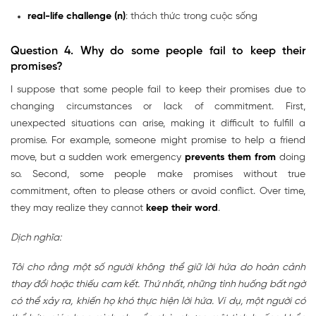
real-life challenge (n)
: thách thức trong cuộc sống
Question 4.
Why do some people fail to keep their
promises?
I suppose that some people fail to keep their promises due to
changing circumstances or lack of commitment. First,
unexpected situations can arise, making it difficult to fulfill a
promise. For example, someone might promise to help a friend
move, but a sudden work emergency
prevents them from
doing
so. Second, some people make promises without true
commitment, often to please others or avoid conflict. Over time,
they may realize they cannot
keep their word
.
Dịch nghĩa:
Tôi cho rằng một số người không thể giữ lời hứa do hoàn cảnh
thay đổi hoặc thiếu cam kết. Thứ nhất, những tình huống bất ngờ
có thể xảy ra, khiến họ khó thực hiện lời hứa. Ví dụ, một người có