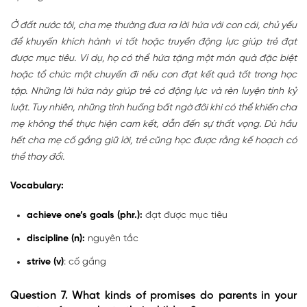
Ở đất nước tôi, cha mẹ thường đưa ra lời hứa với con cái, chủ yếu
để khuyến khích hành vi tốt hoặc truyền động lực giúp trẻ đạt
được mục tiêu. Ví dụ, họ có thể hứa tặng một món quà đặc biệt
hoặc tổ chức một chuyến đi nếu con đạt kết quả tốt trong học
tập. Những lời hứa này giúp trẻ có động lực và rèn luyện tính kỷ
luật. Tuy nhiên, những tình huống bất ngờ đôi khi có thể khiến cha
mẹ không thể thực hiện cam kết, dẫn đến sự thất vọng. Dù hầu
hết cha mẹ cố gắng giữ lời, trẻ cũng học được rằng kế hoạch có
thể thay đổi.
Vocabulary:
achieve one’s goals (phr.)
:
đạt được mục tiêu
discipline (n):
nguyên tắc
strive (v)
: cố gắng
Question 7.
What kinds of promises do parents in your