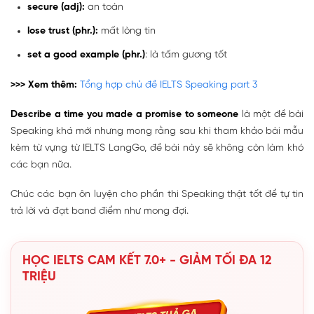
secure (adj)
:
an toàn
lose trust (phr.):
mất lòng tin
set a good example (phr.)
: là tấm gương tốt
>>> Xem thêm:
Tổng hợp chủ đề IELTS Speaking part 3
Describe a time you made a promise to someone
là một đề bài
Speaking khá mới nhưng mong rằng sau khi tham khảo bài mẫu
kèm từ vựng từ IELTS LangGo, đề bài này sẽ không còn làm khó
các bạn nữa.
Chúc các bạn ôn luyện cho phần thi Speaking thật tốt để tự tin
trả lời và đạt band điểm như mong đợi.
HỌC IELTS CAM KẾT 7.0+ - GIẢM TỐI ĐA 12
TRIỆU