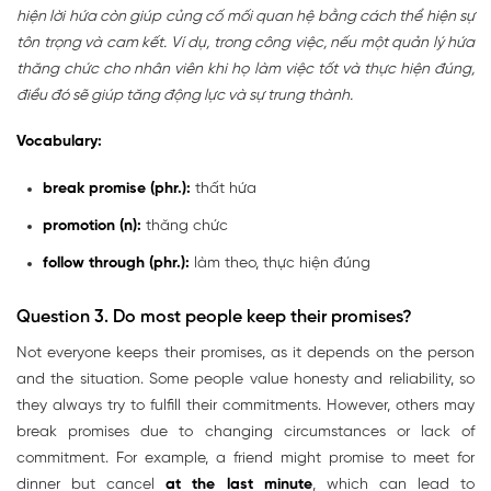
hiện lời hứa còn giúp củng cố mối quan hệ bằng cách thể hiện sự
tôn trọng và cam kết. Ví dụ, trong công việc, nếu một quản lý hứa
thăng chức cho nhân viên khi họ làm việc tốt và thực hiện đúng,
điều đó sẽ giúp tăng động lực và sự trung thành.
Vocabulary:
break promise (phr.):
thất hứa
promotion (n):
thăng chức
follow through (phr.):
làm theo, thực hiện đúng
Question 3. Do most people keep their promises?
Not everyone keeps their promises, as it depends on the person
and the situation. Some people value honesty and reliability, so
they always try to fulfill their commitments. However, others may
break promises due to changing circumstances or lack of
commitment. For example, a friend might promise to meet for
dinner but cancel
at the last minute
, which can lead to