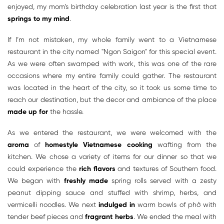
enjoyed, my mom’s birthday celebration last year is the first that
springs to my mind
.
If I’m not mistaken, my whole family went to a Vietnamese
restaurant in the city named "Ngon Saigon" for this special event.
As we were often swamped with work, this was one of the rare
occasions where my entire family could gather. The restaurant
was located in the heart of the city, so it took us some time to
reach our destination, but the decor and ambiance of the place
made up for
the hassle.
As we entered the restaurant, we were welcomed with the
aroma
of
homestyle Vietnamese cooking
wafting from the
kitchen. We chose a variety of items for our dinner so that we
could experience the
rich flavors
and textures of Southern food.
We began with
freshly made
spring rolls served with a zesty
peanut dipping sauce and stuffed with shrimp, herbs, and
vermicelli noodles. We next
indulged in
warm bowls of phở with
tender beef pieces and
fragrant herbs
. We ended the meal with