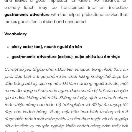
and leaves a good impression on diners. For instance, an
ordinary lunch may be transformed into an incredible
gastronomic adventure
with the help of professional service that
makes guests feel satisfied and connected.
Vocabulary:
picky eater (adj, noun): người ăn kén
gastronomic adventure (colloc.): cuộc phiêu lưu ẩm thực
Có một số yếu tố góp phần. Đầu tiên và quan trọng nhất, thức ăn
phải đặc biệt vì thực phẩm kém chất lượng không thể được bù
đắp bằng bất kỳ dịch vụ nào. Để làm hài lòng người kén ăn, một
menu đa dạng với các món ngon, được chuẩn bị bởi các chuyên
gia là điều không thể thiếu. Không chỉ vậy, dịch vụ nhanh nhẹn,
thân thiện nâng cao toàn bộ trải nghiệm và để lại ấn tượng tốt
đẹp cho khách hàng. Ví dụ, một bữa trưa bình thường có thể
được biến thành một cuộc phiêu lưu ẩm thực tuyệt vời với sự giúp
đỡ của dịch vụ chuyên nghiệp khiến khách hàng cảm thấy hài