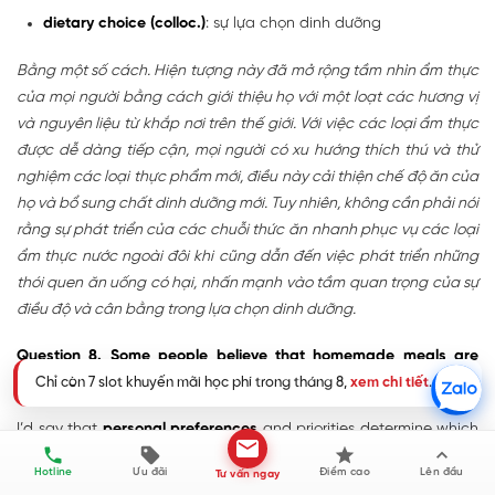
dietary choice (colloc.)
: sự lựa chọn dinh dưỡng
Bằng một số cách. Hiện tượng này đã mở rộng tầm nhìn ẩm thực
của mọi người bằng cách giới thiệu họ với một loạt các hương vị
và nguyên liệu từ khắp nơi trên thế giới. Với việc các loại ẩm thực
được dễ dàng tiếp cận, mọi người có xu hướng thích thú và thử
nghiệm các loại thực phẩm mới, điều này cải thiện chế độ ăn của
họ và bổ sung chất dinh dưỡng mới. Tuy nhiên, không cần phải nói
rằng sự phát triển của các chuỗi thức ăn nhanh phục vụ các loại
ẩm thực nước ngoài đôi khi cũng dẫn đến việc phát triển những
thói quen ăn uống có hại, nhấn mạnh vào tầm quan trọng của sự
điều độ và cân bằng trong lựa chọn dinh dưỡng.
Question 8. Some people believe that homemade meals are
better than restaurant meals. What are your thoughts on this?
Chỉ còn 7 slot khuyến mãi học phí trong tháng 8,
xem chi tiết
.
I’d say that
personal preferences
and priorities determine which
meals, homemade or restaurant, are preferred. Some people find
Hotline
Ưu đãi
Điểm cao
Lên đầu
Tư vấn ngay
homemade meals more
appealing
since they can