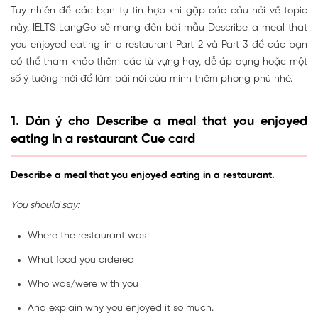
Tuy nhiên để các bạn tự tin hợp khi gặp các câu hỏi về topic
này, IELTS LangGo sẽ mang đến bài mẫu Describe a meal that
you enjoyed eating in a restaurant Part 2 và Part 3 để các bạn
có thể tham khảo thêm các từ vựng hay, dễ áp dụng hoặc một
số ý tưởng mới để làm bài nói của mình thêm phong phú nhé.
1. Dàn ý cho Describe a meal that you enjoyed
eating in a restaurant Cue card
Describe a meal that you enjoyed eating in a restaurant.
You should say:
Where the restaurant was
What food you ordered
Who was/were with you
And explain why you enjoyed it so much.