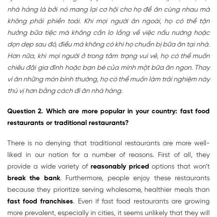
nhà hàng là bởi nó mang lại cơ hội cho họ để ăn cùng nhau mà
không phải phiền toái. Khi mọi người ăn ngoài, họ có thể tận
hưởng bữa tiệc mà không cần lo lắng về việc nấu nướng hoặc
dọn dẹp sau đó, điều mà không có khi họ chuẩn bị bữa ăn tại nhà.
Hơn nữa, khi mọi người ở trong tâm trạng vui vẻ, họ có thể muốn
chiêu đãi gia đình hoặc bạn bè của mình một bữa ăn ngon. Thay
vì ăn những món bình thường, họ có thể muốn làm trải nghiệm này
thú vị hơn bằng cách đi ăn nhà hàng.
Question 2. Which are more popular in your country: fast food
restaurants or traditional restaurants?
There is no denying that traditional restaurants are more well-
liked in our nation for a number of reasons. First of all, they
provide a wide variety of
reasonably priced
options that won’t
break the bank
. Furthermore, people enjoy these restaurants
because they prioritize serving wholesome, healthier meals than
fast food franchises
. Even if fast food restaurants are growing
more prevalent, especially in cities, it seems unlikely that they will