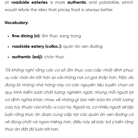
at
roadside eateries
is more
authentic
and palatable, which
would refute the idea that pricey food is always better.
Vocabulary:
fine dining (n):
ẩm thực sang trọng
roadside eatery (colloc.):
quán ăn ven đường
authentic (adj):
chân thực
Tôi không nghĩ rằng các cơ sở ẩm thực cao cấp nhất định phục
vụ các món ăn tốt hơn so với những nơi có giá thấp hơn. Mặc dù
đúng là những nhà hàng này có các nguyên liệu tuyển chọn và
quy trình kiểm soát chất lượng nghiêm ngặt, nhưng mỗi người lại
có định nghĩa khác nhau về những gì tạo nên bữa ăn chất lượng
cao, tùy thuộc vào khẩu vị của họ. Ngoài ra, có nhiều người sẽ lập
luận rằng thức ăn được cung cấp tại các quán ăn ven đường có
vẻ đúng chất và ngon miệng hơn, điều này sẽ bác bỏ ý kiến rằng
thức ăn đắt đỏ luôn tốt hơn.