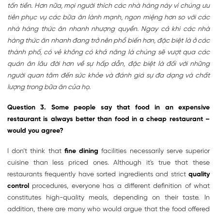
tốn tiền. Hơn nữa, mọi người thích các nhà hàng này vì chúng ưu
tiên phục vụ các bữa ăn lành mạnh, ngon miệng hơn so với các
nhà hàng thức ăn nhanh nhượng quyền. Ngay cả khi các nhà
hàng thức ăn nhanh đang trở nên phổ biến hơn, đặc biệt là ở các
thành phố, có vẻ không có khả năng là chúng sẽ vượt qua các
quán ăn lâu đời hơn về sự hấp dẫn, đặc biệt là đối với những
người quan tâm đến sức khỏe và đánh giá sự đa dạng và chất
lượng trong bữa ăn của họ.
Question 3. Some people say that food in an expensive
restaurant is always better than food in a cheap restaurant –
would you agree?
I don’t think that
fine dining
facilities necessarily serve superior
cuisine than less priced ones. Although it's true that these
restaurants frequently have sorted ingredients and strict
quality
control
procedures, everyone has a different definition of what
constitutes high-quality meals, depending on their taste. In
addition, there are many who would argue that the food offered