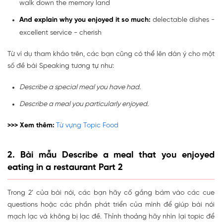
walk down the memory land
And explain why you enjoyed it so much:
delectable dishes -
excellent service - cherish
Từ ví dụ tham khảo trên, các bạn cũng có thể lên dàn ý cho một
số đề bài Speaking tương tự như:
Describe a special meal you have had.
Describe a meal you particularly enjoyed.
>>> Xem thêm:
Từ vựng Topic
Food
2. Bài mẫu Describe a meal that you enjoyed
eating in a restaurant Part 2
Trong 2’ của bài nói, các bạn hãy cố gắng bám vào các cue
questions hoặc các phần phát triển của mình để giúp bài nói
mạch lạc và không bị lạc đề. Thỉnh thoảng hãy nhìn lại topic để