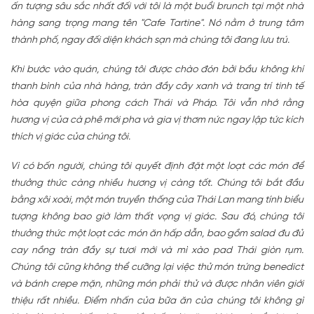
ấn tượng sâu sắc nhất đối với tôi là một buổi brunch tại một nhà
hàng sang trọng mang tên "Cafe Tartine". Nó nằm ở trung tâm
thành phố, ngay đối diện khách sạn mà chúng tôi đang lưu trú.
Khi bước vào quán, chúng tôi được chào đón bởi bầu không khí
thanh bình của nhà hàng, tràn đầy cây xanh và trang trí tinh tế
hòa quyện giữa phong cách Thái và Pháp. Tôi vẫn nhớ rằng
hương vị của cà phê mới pha và gia vị thơm nức ngay lập tức kích
thích vị giác của chúng tôi.
Vì có bốn người, chúng tôi quyết định đặt một loạt các món để
thưởng thức càng nhiều hương vị càng tốt. Chúng tôi bắt đầu
bằng xôi xoài, một món truyền thống của Thái Lan mang tính biểu
tượng không bao giờ làm thất vọng vị giác. Sau đó, chúng tôi
thưởng thức một loạt các món ăn hấp dẫn, bao gồm salad đu đủ
cay nồng tràn đầy sự tươi mới và mì xào pad Thái giòn rụm.
Chúng tôi cũng không thể cưỡng lại việc thử món trứng benedict
và bánh crepe mặn, những món phải thử và được nhân viên giới
thiệu rất nhiều. Điểm nhấn của bữa ăn của chúng tôi không gì