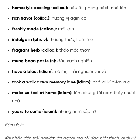
homestyle cooking (colloc.):
nấu ăn phong cách nhà làm
rich flavor (colloc.):
hương vị đậm đà
freshly made (colloc.):
mới làm
indulge in (phr. v):
thưởng thức, ham mê
fragrant herb (colloc.):
thảo mộc thơm
mung bean paste (n):
đậu xanh nghiền
have a blast (idiom):
có một trải nghiệm vui vẻ
took a walk down memory lane (idiom):
nhớ lại kỉ niệm xưa
make us feel at home (idiom):
làm chúng tôi cảm thấy như ở
nhà
years to come (idiom):
những năm sắp tới
Bản dịch:
Khi nhắc đến trải nghiệm ăn ngoài mà tôi đặc biệt thích, buổi kỷ