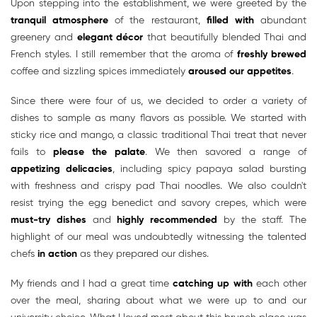
Upon stepping into the establishment, we were greeted by the
tranquil atmosphere
of the restaurant,
filled with
abundant
greenery and
elegant décor
that beautifully blended Thai and
French styles. I still remember that the aroma of
freshly brewed
coffee and sizzling spices immediately
aroused our appetites
.
Since there were four of us, we decided to order a variety of
dishes to sample as many flavors as possible. We started with
sticky rice and mango, a classic traditional Thai treat that never
fails to
please the palate
. We then savored a range of
appetizing delicacies
, including spicy papaya salad bursting
with freshness and crispy pad Thai noodles. We also couldn't
resist trying the egg benedict and savory crepes, which were
must-try dishes
and
highly recommended
by the staff. The
highlight of our meal was undoubtedly witnessing the talented
chefs
in action
as they prepared our dishes.
My friends and I had a great time
catching up with
each other
over the meal, sharing about what we were up to and our