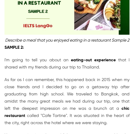
Describe a meal that you enjoyed eating in a restaurant Sample 2
SAMPLE 2:
I'm going to tell you about an
eating-out experience
that I
shared with my friends during our trip to Thailand.
As far as I can remember, this happened back in 2015 when my
close friends and I decided to go on a getaway trip after
graduating from high school. We traveled to Bangkok, and
amidst the many great meals we had during our trip, one that
left the deepest impression on me was a brunch at a
chic
restaurant
called "Cafe Tartine". It was situated in the heart of
the city, right across the hotel where we were staying.