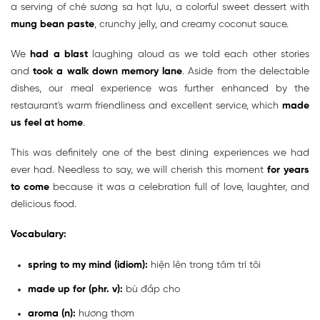
a serving of chè sương sa hạt lựu, a colorful sweet dessert with
mung bean paste
, crunchy jelly, and creamy coconut sauce.
We
had a blast
laughing aloud as we told each other stories
and
took a walk down memory lane
. Aside from the delectable
dishes, our meal experience was further enhanced by the
restaurant's warm friendliness and excellent service, which
made
us feel at home
.
This was definitely one of the best dining experiences we had
ever had. Needless to say, we will cherish this moment
for years
to come
because it was a celebration full of love, laughter, and
delicious food.
Vocabulary:
spring to my mind (idiom):
hiện lên trong tâm trí tôi
made up for (phr. v):
bù đắp cho
aroma (n):
hương thơm