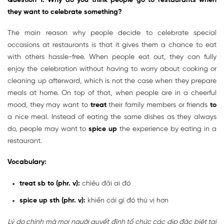
Question 1: Why do you think people go to restaurants when
they want to celebrate something?
The main reason why people decide to celebrate special
occasions at restaurants is that it gives them a chance to eat
with others hassle-free. When people eat out, they can fully
enjoy the celebration without having to worry about cooking or
cleaning up afterward, which is not the case when they prepare
meals at home. On top of that, when people are in a cheerful
mood, they may want to
treat
their family members or friends
to
a nice meal. Instead of eating the same dishes as they always
do, people may want to
spice up
the experience by eating in a
restaurant.
Vocabulary:
treat sb to (phr. v):
chiêu đãi ai đó
spice up sth (phr. v):
khiến cái gì đó thú vị hơn
Lý do chính mà mọi người quyết định tổ chức các dịp đặc biệt tại