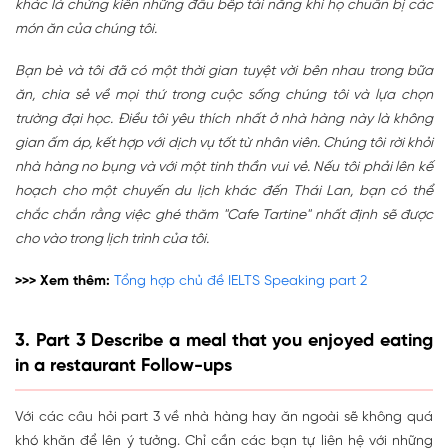
khác là chứng kiến những đầu bếp tài năng khi họ chuẩn bị các
món ăn của chúng tôi.
Bạn bè và tôi đã có một thời gian tuyệt vời bên nhau trong bữa
ăn, chia sẻ về mọi thứ trong cuộc sống chúng tôi và lựa chọn
trường đại học. Điều tôi yêu thích nhất ở nhà hàng này là không
gian ấm áp, kết hợp với dịch vụ tốt từ nhân viên. Chúng tôi rời khỏi
nhà hàng no bụng và với một tinh thần vui vẻ. Nếu tôi phải lên kế
hoạch cho một chuyến du lịch khác đến Thái Lan, bạn có thể
chắc chắn rằng việc ghé thăm "Cafe Tartine" nhất định sẽ được
cho vào trong lịch trình của tôi.
>>> Xem thêm:
Tổng hợp chủ đề IELTS Speaking part 2
3. Part 3 Describe a meal that you enjoyed eating
in a restaurant Follow-ups
Với các câu hỏi part 3 về nhà hàng hay ăn ngoài sẽ không quá
khó khăn để lên ý tưởng. Chỉ cần các bạn tự liên hệ với những