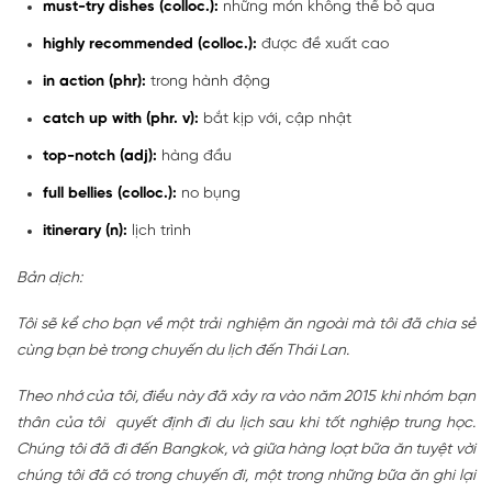
must-try dishes (colloc.):
những món không thể bỏ qua
highly recommended (colloc.):
được đề xuất cao
in action (phr):
trong hành động
catch up with (phr. v):
bắt kịp với, cập nhật
top-notch (adj):
hàng đầu
full bellies (colloc.):
no bụng
itinerary (n):
lịch trình
Bản dịch:
Tôi sẽ kể cho bạn về một trải nghiệm ăn ngoài mà tôi đã chia sẻ
cùng bạn bè trong chuyến du lịch đến Thái Lan.
Theo nhớ của tôi, điều này đã xảy ra vào năm 2015 khi nhóm bạn
thân của tôi quyết định đi du lịch sau khi tốt nghiệp trung học.
Chúng tôi đã đi đến Bangkok, và giữa hàng loạt bữa ăn tuyệt vời
chúng tôi đã có trong chuyến đi, một trong những bữa ăn ghi lại