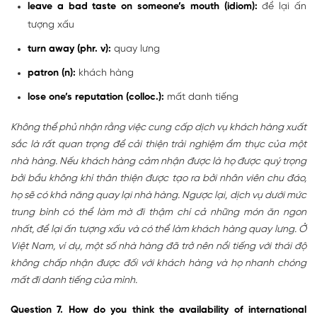
leave a bad taste on someone’s mouth (idiom):
để lại ấn
tượng xấu
turn away (phr. v):
quay lưng
patron (n):
khách hàng
lose one’s reputation (colloc.):
mất danh tiếng
Không thể phủ nhận rằng việc cung cấp dịch vụ khách hàng xuất
sắc là rất quan trọng để cải thiện trải nghiệm ẩm thực của một
nhà hàng. Nếu khách hàng cảm nhận được là họ được quý trọng
bởi bầu không khí thân thiện được tạo ra bởi nhân viên chu đáo,
họ sẽ có khả năng quay lại nhà hàng. Ngược lại, dịch vụ dưới mức
trung bình có thể làm mờ đi thậm chí cả những món ăn ngon
nhất, để lại ấn tượng xấu và có thể làm khách hàng quay lưng. Ở
Việt Nam, ví dụ, một số nhà hàng đã trở nên nổi tiếng với thái độ
không chấp nhận được đối với khách hàng và họ nhanh chóng
mất đi danh tiếng của mình.
Question 7. How do you think the availability of international