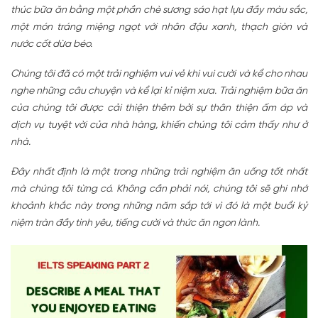
thúc bữa ăn bằng một phần chè sương sáo hạt lựu đầy màu sắc,
một món tráng miệng ngọt với nhân đậu xanh, thạch giòn và
nước cốt dừa béo.
Chúng tôi đã có một trải nghiệm vui vẻ khi vui cười và kể cho nhau
nghe những câu chuyện và kể lại kỉ niệm xưa. Trải nghiệm bữa ăn
của chúng tôi được cải thiện thêm bởi sự thân thiện ấm áp và
dịch vụ tuyệt vời của nhà hàng, khiến chúng tôi cảm thấy như ở
nhà.
Đây nhất định là một trong những trải nghiệm ăn uống tốt nhất
mà chúng tôi từng có. Không cần phải nói, chúng tôi sẽ ghi nhớ
khoảnh khắc này trong những năm sắp tới vì đó là một buổi kỷ
niệm tràn đầy tình yêu, tiếng cười và thức ăn ngon lành.