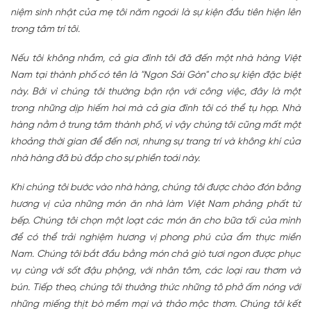
niệm sinh nhật của mẹ tôi năm ngoái là sự kiện đầu tiên hiện lên
trong tâm trí tôi.
Nếu tôi không nhầm, cả gia đình tôi đã đến một nhà hàng Việt
Nam tại thành phố có tên là "Ngon Sài Gòn" cho sự kiện đặc biệt
này. Bởi vì chúng tôi thường bận rộn với công việc, đây là một
trong những dịp hiếm hoi mà cả gia đình tôi có thể tụ họp. Nhà
hàng nằm ở trung tâm thành phố, vì vậy chúng tôi cũng mất một
khoảng thời gian để đến nơi, nhưng sự trang trí và không khí của
nhà hàng đã bù đắp cho sự phiền toái này.
Khi chúng tôi bước vào nhà hàng, chúng tôi được chào đón bằng
hương vị của những món ăn nhà làm Việt Nam phảng phất từ
bếp. Chúng tôi chọn một loạt các món ăn cho bữa tối của mình
để có thể trải nghiệm hương vị phong phú của ẩm thực miền
Nam. Chúng tôi bắt đầu bằng món chả giò tươi ngon được phục
vụ cùng với sốt đậu phộng, với nhân tôm, các loại rau thơm và
bún. Tiếp theo, chúng tôi thưởng thức những tô phở ấm nóng với
những miếng thịt bò mềm mại và thảo mộc thơm. Chúng tôi kết