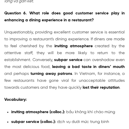
lòng và gắn kết.
Question 6. What role does good customer service play in
enhancing a dining experience in a restaurant?
Unquestionably, providing excellent customer service is essential
to improving a restaurant's dining experience. If diners are made
to feel cherished by the
inviting atmosphere
created by the
attentive staff, they will be more likely to return to the
establishment. Conversely,
subpar service
can overshadow even
the most delicious food,
leaving a bad taste in diners’ mouth
and perhaps
turning away
patrons
. In Vietnam, for instance, a
few restaurants have gone viral for unacceptable attitudes
towards customers and they have quickly
lost their reputation
.
Vocabulary:
inviting atmosphere (colloc.):
bầu không khí chào mừng
subpar service (colloc.):
dịch vụ dưới mức trung bình