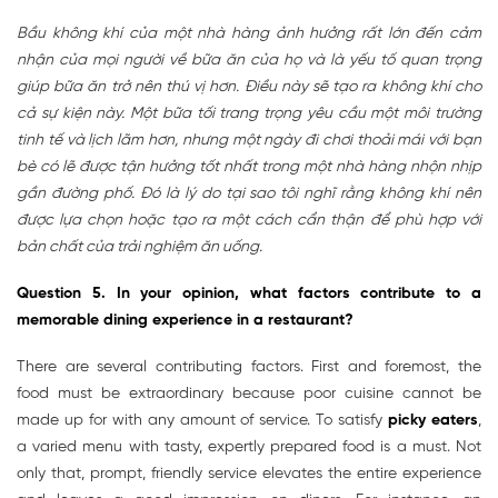
Bầu không khí của một nhà hàng ảnh hưởng rất lớn đến cảm
nhận của mọi người về bữa ăn của họ và là yếu tố quan trọng
giúp bữa ăn trở nên thú vị hơn. Điều này sẽ tạo ra không khí cho
cả sự kiện này. Một bữa tối trang trọng yêu cầu một môi trường
tinh tế và lịch lãm hơn, nhưng một ngày đi chơi thoải mái với bạn
bè có lẽ được tận hưởng tốt nhất trong một nhà hàng nhộn nhịp
gần đường phố. Đó là lý do tại sao tôi nghĩ rằng không khí nên
được lựa chọn hoặc tạo ra một cách cẩn thận để phù hợp với
bản chất của trải nghiệm ăn uống.
Question 5. In your opinion, what factors contribute to a
memorable dining experience in a restaurant?
There are several contributing factors. First and foremost, the
food must be extraordinary because poor cuisine cannot be
made up for with any amount of service. To satisfy
picky eaters
,
a varied menu with tasty, expertly prepared food is a must. Not
only that, prompt, friendly service elevates the entire experience