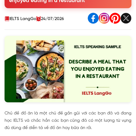
enjoyed eating in a restaurant
restaurant Part 2
3. Part 3 Describe a meal that you enjoyed eating in a
restaurant Follow-ups
IELTS LangGo
24/07/2026
Chủ đề đồ ăn là một chủ đề gần gũi với các bạn đã và đang
học IELTS và chắc hẳn các bạn cũng đã có một lượng từ vựng
đủ dùng để diễn tả về đồ ăn hay bữa ăn rồi.