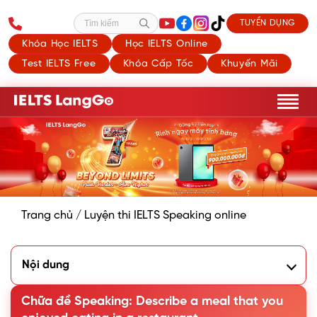
TUYỂN DỤNG
Tìm kiếm
Khóa Học IELTS
Học IELTS Online
Test IELTS Free
Khóa Cấp Tốc
Khuyến Mãi
Trang chủ
/
Luyện thi IELTS Speaking online
Nội dung
1. Dàn ý cho Describe a meal that you enjoyed eating in a
restaurant Cue card
Chữa đề Speaking: Describe a meal that you
2. Bài mẫu Describe a meal that you enjoyed eating in a