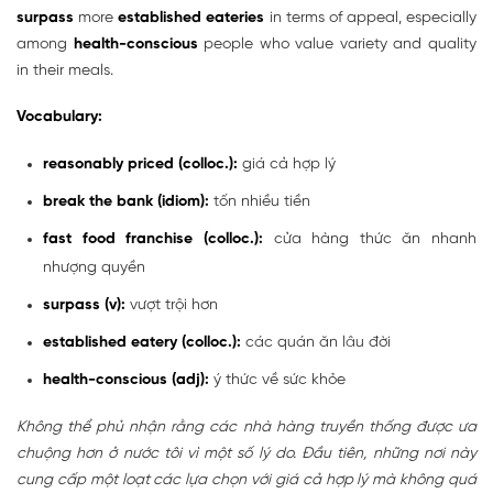
surpass
more
established eateries
in terms of appeal, especially
among
health-conscious
people who value variety and quality
in their meals.
Vocabulary:
reasonably priced (colloc.):
giá cả hợp lý
break the bank (idiom):
tốn nhiều tiền
fast food franchise (colloc.):
cửa hàng thức ăn nhanh
nhượng quyền
surpass (v):
vượt trội hơn
established eatery (colloc.):
các quán ăn lâu đời
health-conscious (adj):
ý thức về sức khỏe
Không thể phủ nhận rằng các nhà hàng truyền thống được ưa
chuộng hơn ở nước tôi vì một số lý do. Đầu tiên, những nơi này
cung cấp một loạt các lựa chọn với giá cả hợp lý mà không quá