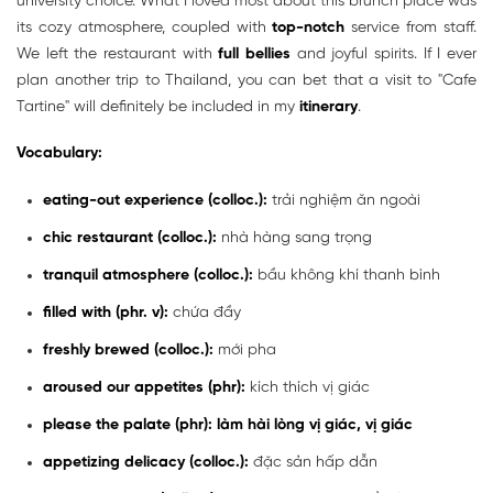
university choice. What I loved most about this brunch place was
its cozy atmosphere, coupled with
top-notch
service from staff.
We left the restaurant with
full bellies
and joyful spirits. If I ever
plan another trip to Thailand, you can bet that a visit to "Cafe
Tartine" will definitely be included in my
itinerary
.
Vocabulary:
eating-out experience (colloc.):
trải nghiệm ăn ngoài
chic restaurant (colloc.):
nhà hàng sang trọng
tranquil atmosphere (colloc.):
bầu không khí thanh bình
filled with (phr. v):
chứa đầy
freshly brewed (colloc.):
mới pha
aroused our appetites (phr):
kích thích vị giác
please the palate (phr): làm hài lòng vị giác, vị giác
appetizing delicacy (colloc.):
đặc sản hấp dẫn