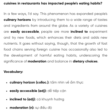
cuisines in restaurants has impacted people’s eating habits?
In a few ways, I’d say. This phenomenon has expanded people's
culinary horizons
by introducing them to a wide range of tastes
and ingredients from around the globe. As a variety of cuisines
are
easily accessible
, people are more
inclined to
experiment
and try new foods, which enhances their diets and adds new
nutrients. It goes without saying, though, that the growth of fast
food chains serving foreign cuisine has occasionally also led to
the development of harmful eating habits, underscoring the
significance of
moderation
and balance in
dietary choices
.
Vocabulary:
culinary horizon (colloc.):
tầm nhìn về ẩm thực
easily accessible (adj):
dễ tiếp cận
inclined to (adj):
có khuynh hướng
moderation (n):
sự điều độ