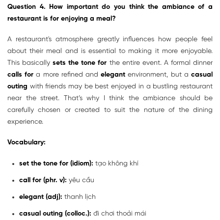
Question 4. How important do you think the ambiance of a
restaurant is for enjoying a meal?
A restaurant's atmosphere greatly influences how people feel
about their meal and is essential to making it more enjoyable.
This basically
sets the tone for
the entire event. A formal dinner
calls for
a more refined and
elegant
environment, but a
casual
outing
with friends may be best enjoyed in a bustling restaurant
near the street. That’s why I think the ambiance should be
carefully chosen or created to suit the nature of the dining
experience.
Vocabulary:
set the tone for (idiom):
tạo không khí
call for (phr. v):
yêu cầu
elegant (adj):
thanh lịch
casual outing (colloc.):
đi chơi thoải mái