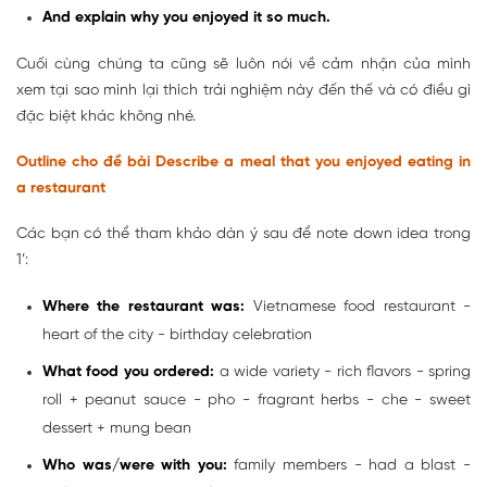
And explain why you enjoyed it so much.
Cuối cùng chúng ta cũng sẽ luôn nói về cảm nhận của mình
xem tại sao mình lại thích trải nghiệm này đến thế và có điều gì
đặc biệt khác không nhé.
Outline cho đề bài Describe a meal that you enjoyed eating in
a restaurant
Các bạn có thể tham khảo dàn ý sau để note down idea trong
1’:
Where the restaurant was:
Vietnamese food restaurant -
heart of the city - birthday celebration
What food you ordered:
a wide variety - rich flavors - spring
roll + peanut sauce - pho - fragrant herbs - che - sweet
dessert + mung bean
Who was/were with you:
family members - had a blast -