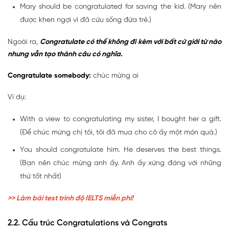
Mary should be congratulated for saving the kid. (Mary nên
được khen ngợi vì đã cứu sống đứa trẻ.)
Ngoài ra,
Congratulate có thể không đi kèm với bất cứ giới từ nào
nhưng vẫn tạo thành câu có nghĩa.
Congratulate somebody:
chúc mừng ai
Ví dụ:
With a view to congratulating my sister, I bought her a gift.
(Để chúc mừng chị tôi, tôi đã mua cho cô ấy một món quà.)
You should congratulate him. He deserves the best things.
(Bạn nên chúc mừng anh ấy. Anh ấy xứng đáng với những
thứ tốt nhất)
>>
Làm bài test trình độ IELTS miễn phí!
2.2. Cấu trúc Congratulations và Congrats