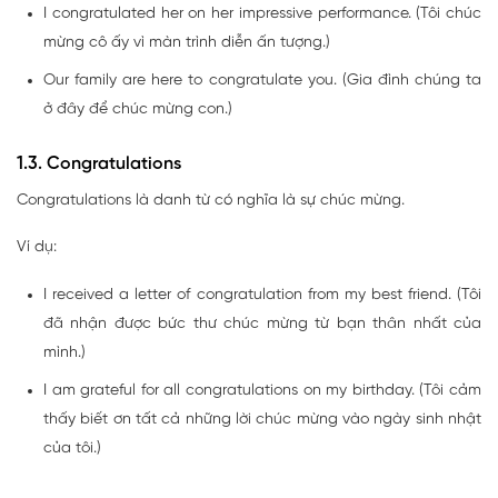
I congratulated her on her impressive performance. (Tôi chúc
mừng cô ấy vì màn trình diễn ấn tượng.)
Our family are here to congratulate you. (Gia đình chúng ta
ở đây để chúc mừng con.)
1.3. Congratulations
Congratulations là danh từ có nghĩa là sự chúc mừng.
Ví dụ:
I received a letter of congratulation from my best friend. (Tôi
đã nhận được bức thư chúc mừng từ bạn thân nhất của
mình.)
I am grateful for all congratulations on my birthday. (Tôi cảm
thấy biết ơn tất cả những lời chúc mừng vào ngày sinh nhật
của tôi.)