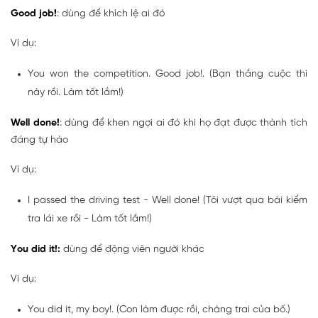
Good job!
: dùng để khích lệ ai đó
Ví dụ:
You won the competition. Good job!. (Bạn thắng cuộc thi
này rồi. Làm tốt lắm!)
Well done!
: dùng để khen ngợi ai đó khi họ đạt được thành tích
đáng tự hào
Ví dụ:
I passed the driving test - Well done! (Tôi vượt qua bài kiểm
tra lái xe rồi - Làm tốt lắm!)
You did it!:
dùng để động viên người khác
Ví dụ:
You did it, my boy!. (Con làm được rồi, chàng trai của bố.)