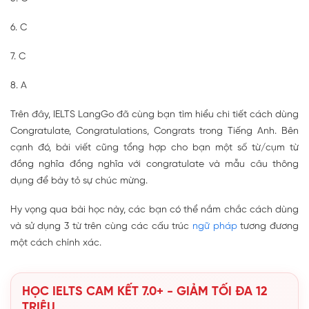
6. C
7. C
8. A
Trên đây, IELTS LangGo đã cùng bạn tìm hiểu chi tiết cách dùng
Congratulate, Congratulations, Congrats trong Tiếng Anh. Bên
cạnh đó, bài viết cũng tổng hợp cho bạn một số từ/cụm từ
đồng nghĩa đồng nghĩa với congratulate và mẫu câu thông
dụng để bày tỏ sự chúc mừng.
Hy vọng qua bài học này, các bạn có thể nắm chắc cách dùng
và sử dụng 3 từ trên cùng các cấu trúc
ngữ pháp
tương đương
một cách chính xác.
HỌC IELTS CAM KẾT 7.0+ - GIẢM TỐI ĐA 12
TRIỆU