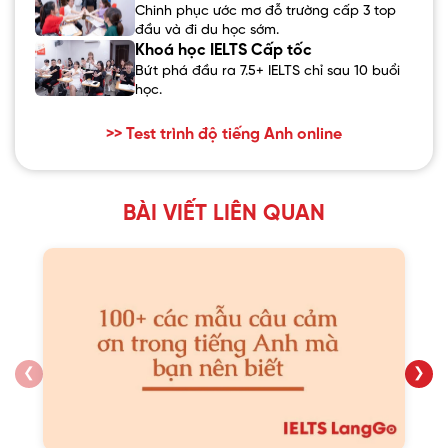
Chinh phục ước mơ đỗ trường cấp 3 top
đầu và đi du học sớm.
Khoá học IELTS Cấp tốc
Bứt phá đầu ra 7.5+ IELTS chỉ sau 10 buổi
học.
>> Test trình độ tiếng Anh online
BÀI VIẾT LIÊN QUAN
❮
❯