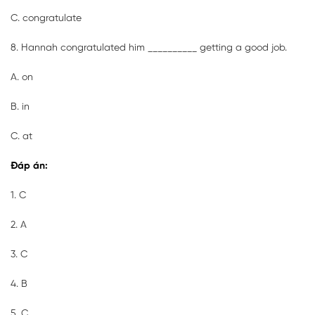
C. congratulate
8. Hannah congratulated him __________ getting a good job.
A. on
B. in
C. at
Đáp án:
1. C
2. A
3. C
4. B
5. C