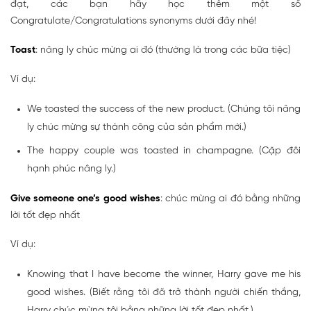
đạt, các bạn hãy học thêm một số
Congratulate/Congratulations synonyms dưới đây nhé!
Toast
: nâng ly chúc mừng ai đó (thường là trong các bữa tiệc)
Ví dụ:
We toasted the success of the new product. (Chúng tôi nâng
ly chúc mừng sự thành công của sản phẩm mới.)
The happy couple was toasted in champagne. (Cặp đôi
hạnh phúc nâng ly.)
Give someone one’s good wishes
: chúc mừng ai đó bằng những
lời tốt đẹp nhất
Ví dụ:
Knowing that I have become the winner, Harry gave me his
good wishes. (Biết rằng tôi đã trở thành người chiến thắng,
Harry chúc mừng tôi bằng những lời tốt đẹp nhất.)