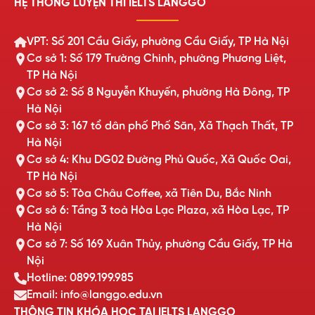
HỆ THỐNG LUYỆN THI IELTS LANGGO
VPT: Số 201 Cầu Giấy, phường Cầu Giấy, TP Hà Nội
Cơ sở 1: Số 179 Trường Chinh, phường Phương Liệt,
TP Hà Nội
Cơ sở 2: Số 8 Nguyễn Khuyến, phường Hà Đông, TP
Hà Nội
Cơ sở 3: 167 tổ dân phố Phố Săn, Xã Thạch Thất, TP
Hà Nội
Cơ sở 4: Khu DG02 Đường Phủ Quốc, Xã Quốc Oai,
TP Hà Nội
Cơ sở 5: Tòa Châu Coffee, xã Tiên Du, Bắc Ninh
Cơ sở 6: Tầng 3 toà Hòa Lạc Plaza, xã Hòa Lạc, TP
Hà Nội
Cơ sở 7: Số 169 Xuân Thủy, phường Cầu Giấy, TP Hà
Nội
Hotline: 0899.199.985
Email: info@langgo.edu.vn
THÔNG TIN KHÓA HỌC TẠI IELTS LANGGO