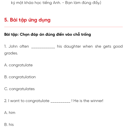
ký một khóa học tiếng Anh. - Bạn làm đúng đấy.)
5. Bài tập ứng dụng
Bài tập: Chọn đáp án đúng điền vào chỗ trống
1. John often ____________ his daughter when she gets good
grades.
A. congratulate
B. congratulation
C. congratulates
2. I want to congratulate __________ ! He is the winner!
A. him
B. his