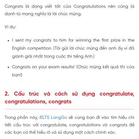
Congrats là dạng viết tắt của Congratulations nên cũng là
danh từ mang nghĩa là lời chúc mừng.
Ví dụ:
I sent my congrats to him for winning the first prize in the
English competition. (Tôi gửi lời chúc mừng đến anh ấy vì đã
giành giải nhất trong cuộc thi tiếng Anh.)
Congrats on your exam results! (Chúc mừng kết quả thi của
bạn!)
2. Cấu trúc và cách sử dụng congratulate,
congratulations, congrats
Trong phần này,
IELTS LangGo
sẽ cùng bạn đi vào tìm hiểu chi
tiết cấu trúc với congratulate, congratulations và congrats để
các bạn có thể hiểu rõ và sử dụng một cách chính xác.