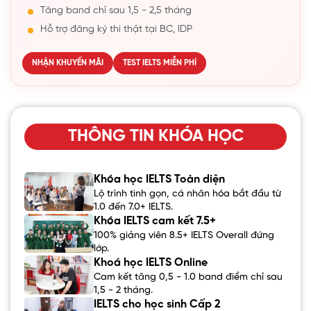
Tăng band chỉ sau 1,5 - 2,5 tháng
Hỗ trợ đăng ký thi thật tại BC, IDP
NHẬN KHUYẾN MÃI
TEST IELTS MIỄN PHÍ
THÔNG TIN KHÓA HỌC
Khóa học IELTS Toàn diện
Lộ trình tinh gọn, cá nhân hóa bắt đầu từ
1.0 đến 7.0+ IELTS.
Khóa IELTS cam kết 7.5+
100% giảng viên 8.5+ IELTS Overall đứng
lớp.
Khoá học IELTS Online
Cam kết tăng 0,5 - 1.0 band điểm chỉ sau
1,5 - 2 tháng.
IELTS cho học sinh Cấp 2