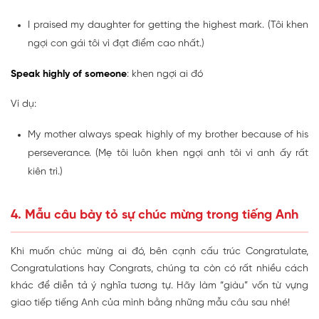
I praised my daughter for getting the highest mark. (Tôi khen
ngợi con gái tôi vì đạt điểm cao nhất.)
Speak highly of someone
: khen ngợi ai đó
Ví dụ:
My mother always speak highly of my brother because of his
perseverance. (Mẹ tôi luôn khen ngợi anh tôi vì anh ấy rất
kiên trì.)
4. Mẫu câu bày tỏ sự chúc mừng trong tiếng Anh
Khi muốn chúc mừng ai đó, bên cạnh cấu trúc Congratulate,
Congratulations hay Congrats, chúng ta còn có rất nhiều cách
khác để diễn tả ý nghĩa tương tự. Hãy làm “giàu” vốn từ vựng
giao tiếp tiếng Anh của mình bằng những mẫu câu sau nhé!