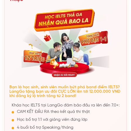
Bạn là học sinh, sinh viên muốn bứt phá band điểm IELTS?
LangGo tặng bạn ưu đãi CỰC LỚN lên tới 12.000.000 VNĐ
khi đăng ký lộ trình tăng từ 2 band!
Khóa học IELTS tại LangGo đảm bảo đầu ra lên đến 7.0+:
CAM KẾT ĐẦU RA theo kết quả thi thật
Học bổ trợ 1:1 với giảng viên đứng lớp
4 buổi bổ trợ Speaking/tháng