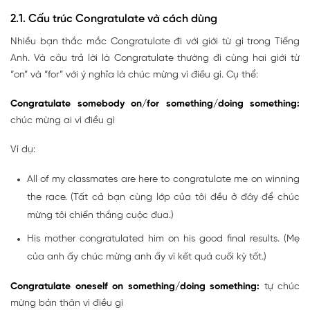
2.1. Cấu trúc Congratulate và cách dùng
Nhiều bạn thắc mắc Congratulate đi với giới từ gì trong Tiếng
Anh. Và câu trả lời là Congratulate thường đi cùng hai giới từ
“on” và “for” với ý nghĩa là chúc mừng vì điều gì. Cụ thể:
Congratulate somebody on/for something/doing something:
chúc mừng ai vì điều gì
Ví dụ:
All of my classmates are here to congratulate me on winning
the race. (Tất cả bạn cùng lớp của tôi đều ở đây để chúc
mừng tôi chiến thắng cuộc đua.)
His mother congratulated him on his good final results. (Mẹ
của anh ấy chúc mừng anh ấy vì kết quả cuối kỳ tốt.)
Congratulate oneself on something/doing something:
tự chúc
mừng bản thân vì điều gì