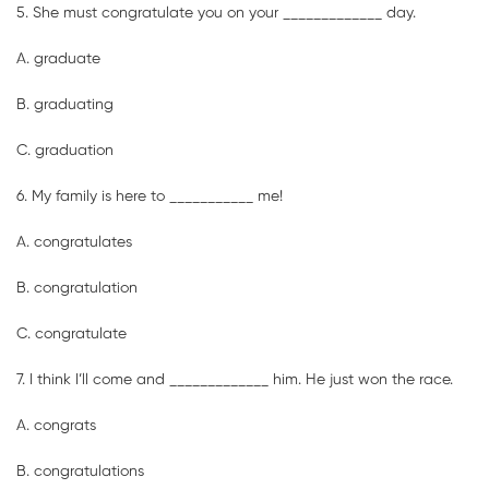
5. She must congratulate you on your _____________ day.
A. graduate
B. graduating
C. graduation
6. My family is here to ___________ me!
A. congratulates
B. congratulation
C. congratulate
7. I think I’ll come and _____________ him. He just won the race.
A. congrats
B. congratulations