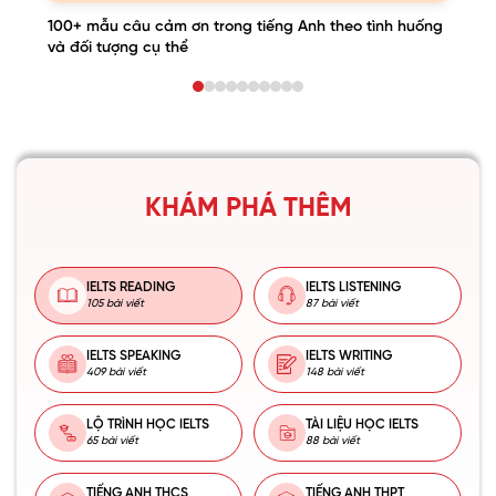
100+ mẫu câu cảm ơn trong tiếng Anh theo tình huống
và đối tượng cụ thể
KHÁM PHÁ THÊM
IELTS READING
IELTS LISTENING
105 bài viết
87 bài viết
IELTS SPEAKING
IELTS WRITING
409 bài viết
148 bài viết
LỘ TRÌNH HỌC IELTS
TÀI LIỆU HỌC IELTS
65 bài viết
88 bài viết
TIẾNG ANH THCS
TIẾNG ANH THPT