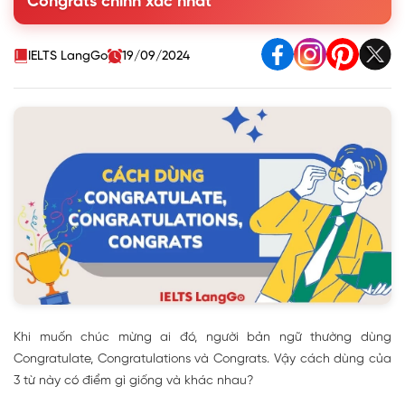
Congrats chính xác nhất
1.2. Congrats
2. Cấu trúc và cách sử dụng congratulate, congratulations,
congrats
IELTS LangGo
19/09/2024
3. Một số cấu trúc có ý nghĩa tương đương với
Congratulate/Congratulations
4. Mẫu câu bày tỏ sự chúc mừng trong tiếng Anh
5. Bài tập ứng dụng
Khi muốn chúc mừng ai đó, người bản ngữ thường dùng
Congratulate, Congratulations và Congrats. Vậy cách dùng của
3 từ này có điểm gì giống và khác nhau?