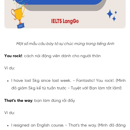
Một số mẫu câu bày tỏ sự chúc mừng trong tiếng Anh
You rock!
: cách nói động viên dành cho người thân
Ví dụ:
I have lost 5kg since last week. - Fantastic! You rock!. (Mình
đã giảm 5kg kể từ tuần trước - Tuyệt vời! Bạn làm tốt lắm!)
That’s the way
: bạn làm đúng rồi đấy
Ví dụ:
I resigned an English course. - That’s the way. (Mình đã đăng