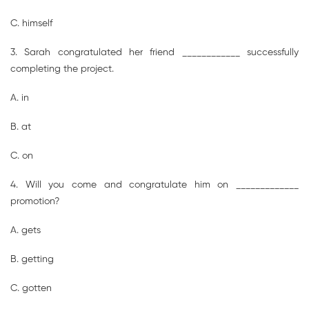
C. himself
3. Sarah congratulated her friend ____________ successfully
completing the project.
A. in
B. at
C. on
4. Will you come and congratulate him on _____________
promotion?
A. gets
B. getting
C. gotten