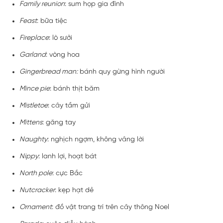
Family reunion
: sum họp gia đình
Feast
: bữa tiệc
Fireplace
: lò sưởi
Garland
: vòng hoa
Gingerbread man:
bánh quy gừng hình người
Mince pie
: bánh thịt băm
Mistletoe
: cây tầm gửi
Mittens
: găng tay
Naughty
: nghịch ngợm, không vâng lời
Nippy
: lanh lợi, hoạt bát
North pole
: cực Bắc
Nutcracker
: kẹp hạt dẻ
Ornament
: đồ vật trang trí trên cây thông Noel