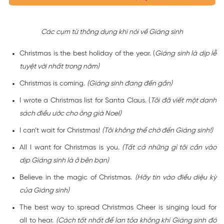
Các cụm từ thông dụng khi nói về Giáng sinh
Christmas is the best holiday of the year. (
Giáng sinh là dịp lễ
tuyệt vời nhất trong năm)
Christmas is coming.
(Giáng sinh đang đến gần)
I wrote a Christmas list for Santa Claus. (
Tôi đã viết một danh
sách điều ước cho ông già Noel)
I can’t wait for Christmas!
(Tôi không thể chờ đến Giáng sinh!)
All I want for Christmas is you.
(Tất cả những gì tôi cần vào
dịp Giáng sinh là ở bên bạn)
Believe in the magic of Christmas.
(Hãy tin vào điều diệu kỳ
của Giáng sinh)
The best way to spread Christmas Cheer is singing loud for
all to hear.
(Cách tốt nhất để lan tỏa không khí Giáng sinh đó