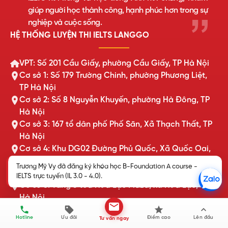
giúp người học thành công, hạnh phúc hơn trong sự
nghiệp và cuộc sống.
HỆ THỐNG LUYỆN THI IELTS LANGGO
VPT: Số 201 Cầu Giấy, phường Cầu Giấy, TP Hà Nội
Cơ sở 1: Số 179 Trường Chinh, phường Phương Liệt,
TP Hà Nội
Cơ sở 2: Số 8 Nguyễn Khuyến, phường Hà Đông, TP
Hà Nội
Cơ sở 3: 167 tổ dân phố Phố Săn, Xã Thạch Thất, TP
Hà Nội
Cơ sở 4: Khu DG02 Đường Phủ Quốc, Xã Quốc Oai,
TP Hà Nội
Trương Mỹ Vy đã đăng ký khóa học B-Foundation A course -
Cơ sở 5: Tòa Châu Coffee, xã Tiên Du, Bắc Ninh
IELTS trực tuyến (IL 3.0 - 4.0).
Cơ sở 6: Tầng 3 toà Hòa Lạc Plaza, xã Hòa Lạc, TP
Hà Nội
Cơ sở 7: Số 169 Xuân Thủy, phường Cầu Giấy, TP Hà
Hotline
Ưu đãi
Điểm cao
Lên đầu
Tư vấn ngay
Nội