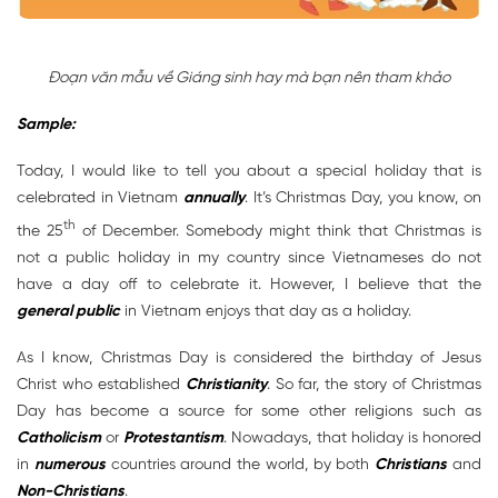
Đoạn văn mẫu về Giáng sinh hay mà bạn nên tham khảo
Sample:
Today, I would like to tell you about a special holiday that is
celebrated in Vietnam
annually
. It’s Christmas Day, you know, on
th
the 25
of December. Somebody might think that Christmas is
not a public holiday in my country since Vietnameses do not
have a day off to celebrate it. However, I believe that the
general public
in Vietnam enjoys that day as a holiday.
As I know, Christmas Day is considered the birthday of Jesus
Christ who established
Christianity
. So far, the story of Christmas
Day has become a source for some other religions such as
Catholicism
or
Protestantism
. Nowadays, that holiday is honored
in
numerous
countries around the world, by both
Christians
and
Non-Christians
.