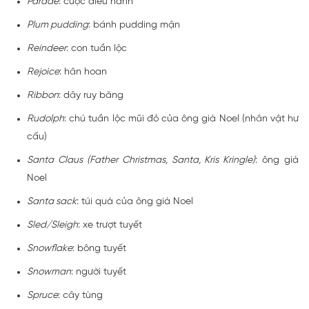
Parade
: cuộc diễu hành
Plum pudding
: bánh pudding mận
Reindeer
: con tuần lộc
Rejoice
: hân hoan
Ribbon
: dây ruy băng
Rudolph
: chú tuần lộc mũi đỏ của ông già Noel (nhân vật hư
cấu)
Santa Claus (Father Christmas, Santa, Kris Kringle)
: ông già
Noel
Santa sack
: túi quà của ông già Noel
Sled/Sleigh
: xe trượt tuyết
Snowflake
: bông tuyết
Snowman
: người tuyết
Spruce
: cây tùng