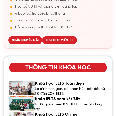
Học bổ trợ 1:1 với giảng viên đứng lớp
4 buổi bổ trợ Speaking/tháng
Tăng band chỉ sau 1,5 - 2,5 tháng
Hỗ trợ đăng ký thi thật tại BC, IDP
NHẬN KHUYẾN MÃI
TEST IELTS MIỄN PHÍ
THÔNG TIN KHÓA HỌC
Khóa học IELTS Toàn diện
Lộ trình tinh gọn, cá nhân hóa bắt đầu từ
1.0 đến 7.0+ IELTS.
Khóa IELTS cam kết 7.5+
100% giảng viên 8.5+ IELTS Overall đứng
lớp.
Khoá học IELTS Online