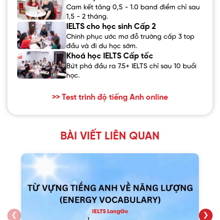
Cam kết tăng 0,5 - 1.0 band điểm chỉ sau
1,5 - 2 tháng.
IELTS cho học sinh Cấp 2
Chinh phục ước mơ đỗ trường cấp 3 top
đầu và đi du học sớm.
Khoá học IELTS Cấp tốc
Bứt phá đầu ra 7.5+ IELTS chỉ sau 10 buổi
học.
>> Test trình độ tiếng Anh online
BÀI VIẾT LIÊN QUAN
❮
❯