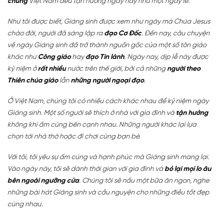
chúng
Việt Nam đều tận hưởng ngày này như một ngày lễ.
Như tôi được biết, Giáng sinh được xem như ngày mà Chúa Jesus
chào đời, người đã sáng lập ra
đạo Cơ Đốc
. Đến nay, câu chuyện
về ngày Giáng sinh đã trở thành nguồn gốc của một số tôn giáo
khác như
Công giáo
hay
đạo Tin lành
. Ngày nay, dịp lễ này được
kỷ niệm ở
rất nhiều
nước trên thế giới, bởi cả những
người theo
Thiên chúa giáo
lẫn
những người ngoại đạo
.
Ở Việt Nam, chúng tôi có nhiều cách khác nhau để kỷ niệm ngày
Giáng sinh. Một số người sẽ thích ở nhà với gia đình và
tận hưởng
không khí ấm cúng bên cạnh nhau. Những người khác lại lựa
chọn tới nhà thờ hoặc đi chơi cùng bạn bè.
Với tôi, tôi yêu sự ấm cúng và hạnh phúc mà Giáng sinh mang lại.
Vào ngày này, tôi sẽ dành thời gian với gia đình và
bỏ lại mọi lo âu
bên ngoài ngưỡng cửa
. Chúng tôi sẽ nấu một bữa ăn ngon, nghe
những bài hát Giáng sinh và cầu nguyện cho những điều tốt đẹp
cùng nhau.