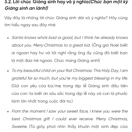
3.2. Lời chúc Giáng sinh hay và ý nghĩa
(Chúc bạn một kỳ
Giáng sinh an lành!)
Vậy đây là những lời chúc Giáng sinh dài và ý nghĩa? Hãy cùng
tìm hiểu ngay sau đây nhé:
Santa knows who’s bad or good, but I think he already knows
about you. Merry Christmas to a great kid.
(Ông già Noel biết
ai ngoan hay hư và tôi nghĩ rằng ông ấy cũng đã biết bạn
là một đứa trẻ ngoan. Chúc mừng Giáng sinh!)
To my beautiful child on your first Christmas: This Holy Day, I am
grateful for so much, but you’re my biggest blessing in my life.
(Gửi con yêu của ba/mẹ trong dịp lễ Giáng sinh đầu tiên
của con: ta biết ơn sâu sắc trong dịp lễ này và con là phước
lành lớn nhất trong cuộc đời ta.)
From the moment I saw your sweet face, I knew you were the
best Christmas gift I could ever receive. Merry Christmas,
Sweetie.
(Từ giây phút nhìn thấy khuôn mặt xinh đẹp của