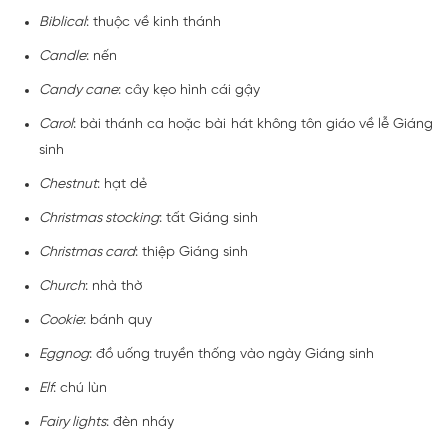
Biblical
: thuộc về kinh thánh
Candle
: nến
Candy cane
: cây kẹo hình cái gậy
Carol
: bài thánh ca hoặc bài hát không tôn giáo về lễ Giáng
sinh
Chestnut
: hạt dẻ
Christmas stocking
: tất Giáng sinh
Christmas card
: thiệp Giáng sinh
Church
: nhà thờ
Cookie
: bánh quy
Eggnog
: đồ uống truyền thống vào ngày Giáng sinh
Elf
: chú lùn
Fairy lights
: đèn nháy