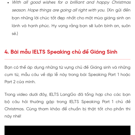
With all good wishes for a brilliant and happy Christmas
season. Hope things are going all right with you.
(Xin gửi đến
bạn những lời chúc tốt đẹp nhất cho một mùa giáng sinh an
lành và hạnh phúc. Hy vọng rằng bạn sẽ luôn bình an, suôn
sẻ.)
4. Bài mẫu IELTS Speaking chủ đề Giáng Sinh
Bạn có thể áp dụng những từ vựng chủ đề Giáng sinh và những
cụm từ, mẫu câu về dịp lễ này trong bài Speaking Part 1 hoặc
Part 2 của mình.
Trong video dưới đây, IELTS LangGo đã tổng hợp cho các bạn
bộ câu hỏi thường gặp trong IELTS Speaking Part 1 chủ đề
Christmas. Cùng tham khảo để chuẩn bị thật tốt cho phần thi
này nhé!