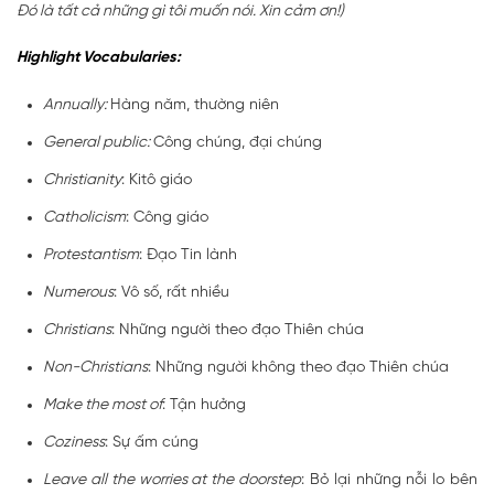
Đó là tất cả những gì tôi muốn nói. Xin cảm ơn!)
Highlight Vocabularies:
Annually:
Hàng năm, thường niên
General public:
Công chúng, đại chúng
Christianity
: Kitô giáo
Catholicism
: Công giáo
Protestantism
: Đạo Tin lành
Numerous
: Vô số, rất nhiều
Christians
: Những người theo đạo Thiên chúa
Non-Christians
: Những người không theo đạo Thiên chúa
Make the most of
: Tận hưởng
Coziness
: Sự ấm cúng
Leave all the worries at the doorstep
: Bỏ lại những nỗi lo bên