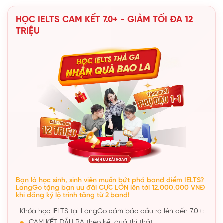
HỌC IELTS CAM KẾT 7.0+ - GIẢM TỐI ĐA 12
TRIỆU
Bạn là học sinh, sinh viên muốn bứt phá band điểm IELTS?
LangGo tặng bạn ưu đãi CỰC LỚN lên tới 12.000.000 VNĐ
khi đăng ký lộ trình tăng từ 2 band!
Khóa học IELTS tại LangGo đảm bảo đầu ra lên đến 7.0+:
CAM KẾT ĐẦU RA theo kết quả thi thật