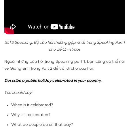
IELTS Speaking: Bộ câu hỏi thường gặp nhất trong Speaking Part 1
chủ đề Christmas
Ngoài những câu hỏi trong Speaking part 1, bạn cũng có thể nói
về Giáng sinh trong Part 2 để trả lời cho câu hỏi:
Describe a public holiday celebrated in your country.
You should say:
When is it celebrated?
Why is it celebrated?
What do people do on that day?