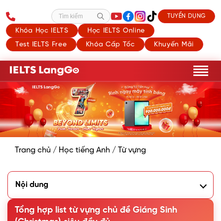
TUYỂN DỤNG
Tìm kiếm
Khóa Học IELTS
Học IELTS Online
Test IELTS Free
Khóa Cấp Tốc
Khuyến Mãi
Trang chủ
/
Học tiếng Anh
/
Từ vựng
Nội dung
1. Từ vựng chủ đề Giáng sinh (Christmas vocabulary)
2. Các cụm từ về Giáng sinh thông dụng
Tổng hợp list từ vựng chủ đề Giáng Sinh
3. Mẫu câu chúc Giáng sinh bằng tiếng Anh hay