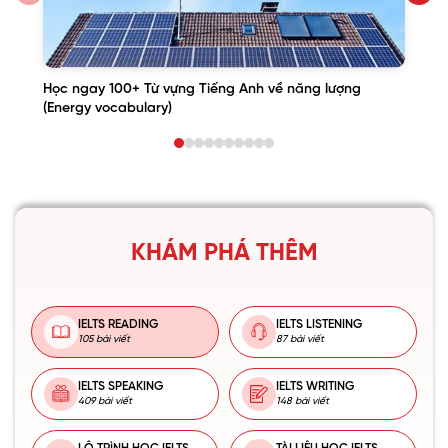
Học ngay 100+ Từ vựng Tiếng Anh về năng lượng
(Energy vocabulary)
KHÁM PHÁ THÊM
IELTS READING
IELTS LISTENING
105 bài viết
87 bài viết
IELTS SPEAKING
IELTS WRITING
409 bài viết
148 bài viết