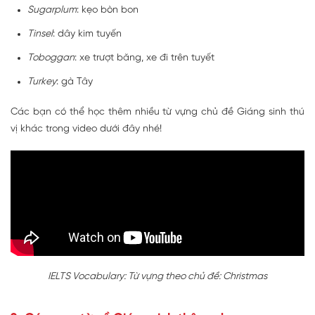
Sugarplum
: kẹo bòn bon
Tinsel
: dây kim tuyến
Toboggan
: xe trượt băng, xe đi trên tuyết
Turkey
: gà Tây
Các bạn có thể học thêm nhiều từ vựng chủ đề Giáng sinh thú
vị khác trong video dưới đây nhé!
IELTS Vocabulary: Từ vựng theo chủ đề: Christmas