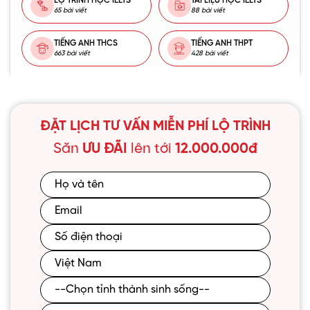
LỘ TRÌNH HỌC IELTS
TÀI LIỆU HỌC IELTS
65 bài viết
88 bài viết
TIẾNG ANH THCS
TIẾNG ANH THPT
663 bài viết
428 bài viết
ĐẶT LỊCH TƯ VẤN MIỄN PHÍ LỘ TRÌNH
Săn
ƯU ĐÃI
lên tới
12.000.000đ