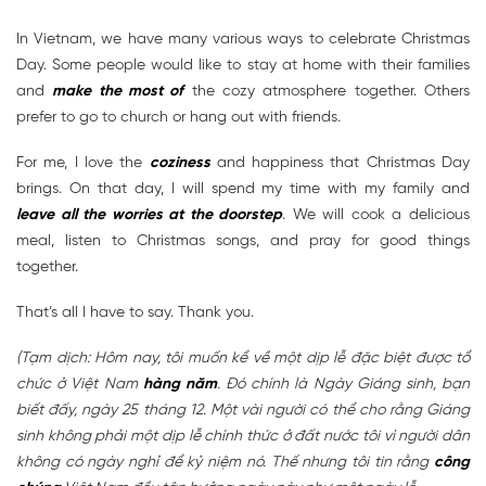
In Vietnam, we have many various ways to celebrate Christmas
Day. Some people would like to stay at home with their families
and
make the most of
the cozy atmosphere together. Others
prefer to go to church or hang out with friends.
For me, I love the
coziness
and happiness that Christmas Day
brings. On that day, I will spend my time with my family and
leave all the worries at the doorstep
. We will cook a delicious
meal, listen to Christmas songs, and pray for good things
together.
That’s all I have to say. Thank you.
(Tạm dịch: Hôm nay, tôi muốn kể về một dịp lễ đặc biệt được tổ
chức ở Việt Nam
hàng năm
. Đó chính là Ngày Giáng sinh, bạn
biết đấy, ngày 25 tháng 12. Một vài người có thể cho rằng Giáng
sinh không phải một dịp lễ chính thức ở đất nước tôi vì người dân
không có ngày nghỉ để kỷ niệm nó. Thế nhưng tôi tin rằng
công