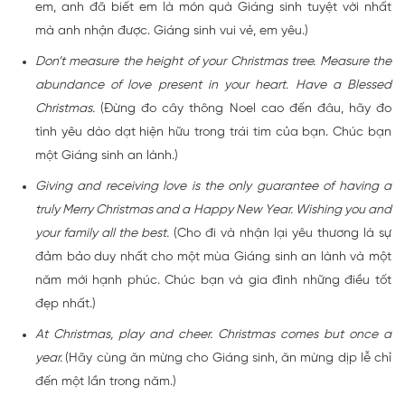
em, anh đã biết em là món quà Giáng sinh tuyệt vời nhất
mà anh nhận được. Giáng sinh vui vẻ, em yêu.)
Don’t measure the height of your Christmas tree. Measure the
abundance of love present in your heart. Have a Blessed
Christmas.
(Đừng đo cây thông Noel cao đến đâu, hãy đo
tình yêu dào dạt hiện hữu trong trái tim của bạn. Chúc bạn
một Giáng sinh an lành.)
Giving and receiving love is the only guarantee of having a
truly Merry Christmas and a Happy New Year. Wishing you and
your family all the best.
(Cho đi và nhận lại yêu thương là sự
đảm bảo duy nhất cho một mùa Giáng sinh an lành và một
năm mới hạnh phúc. Chúc bạn và gia đình những điều tốt
đẹp nhất.)
At Christmas, play and cheer. Christmas comes but once a
year.
(Hãy cùng ăn mừng cho Giáng sinh, ăn mừng dịp lễ chỉ
đến một lần trong năm.)