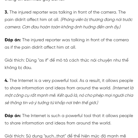
3.
The injured reporter was talking in front of the camera. The
pain didn't affect him at all.
(Phóng viên bị thương đang nói trước
camera. Cơn đau hoàn toàn không ảnh hưởng đến anh ấy.)
Đáp án:
The injured reporter was talking in front of the camera
as if the pain didn't affect him at all.
Giải thích: Dùng "as if" để mô tả cách thức nói chuyện như thể
không bị đau.
4.
The Internet is a very powerful tool. As a result, it allows people
to share information and ideas from around the world.
(Internet là
một công cụ rất mạnh mẽ. Kết quả là, nó cho phép mọi người chia
sẻ thông tin và ý tưởng từ khắp nơi trên thế giới.)
Đáp án:
The Internet is such a powerful tool that it allows people
to share information and ideas from around the world.
Giải thích: Sử dụng "such...that" để thể hiện mức độ mạnh mẽ