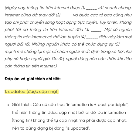
(Ngày nay, thông tin trên Internet được (1) _____ rất nhanh chóng.
Internet cũng đã thay đổi (2) _____ và buộc các tờ báo cũng như
tạp chí phải chuyển sang hoạt động trực tuyến. Tuy nhiên, không
phải tất cả thông tin trên Internet đều (3) _____. Một số nguồn
thông tin trên Internet có thể lan truyền (4) _____, điều này làm mọi
người bối rối. Những nguồn khác có thể chứa đựng sự (5) _____
mạnh mẽ chống lại một số nhóm người nhất định trong xã hội như
phụ nữ hoặc người già. Do đó, người dùng nên cẩn thận khi tiếp
cận thông tin trên Internet.)
Đáp án và giải thích chi tiết:
1. updated (được cập nhật)
Giải thích: Câu có cấu trúc "information is + past participle",
thể hiện thông tin được cập nhật bởi ai đó. Do information
(thông tin) không thể tự cập nhật mà phải được cập nhật,
nên ta dùng dạng bị động "is updated".