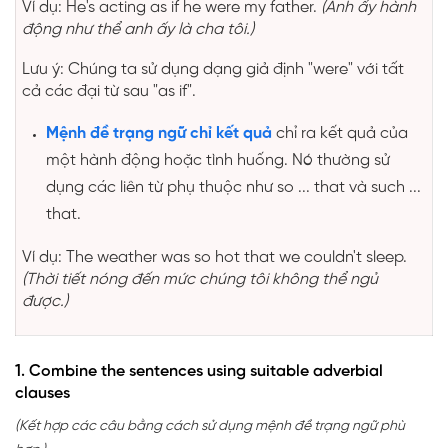
Ví dụ: He's acting as if he were my father.
(Anh ấy hành
động như thể anh ấy là cha tôi.)
Lưu ý: Chúng ta sử dụng dạng giả định "were" với tất
cả các đại từ sau "as if".
Mệnh đề trạng ngữ chỉ kết quả
chỉ ra kết quả của
một hành động hoặc tình huống. Nó thường sử
dụng các liên từ phụ thuộc như so ... that và such ...
that.
Ví dụ: The weather was so hot that we couldn't sleep.
(Thời tiết nóng đến mức chúng tôi không thể ngủ
được.)
1. Combine the sentences using suitable adverbial
clauses
(Kết hợp các câu bằng cách sử dụng mệnh đề trạng ngữ phù