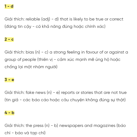
1 - d
Giải thích: reliable (adj) - d) that is likely to be true or correct
(đáng tin cậy - có khả năng đúng hoặc chính xác)
2 - c
Giải thích: bias (n) - c) a strong feeling in favour of or against a
group of people (thiên vị - cảm xúc mạnh mẽ ủng hộ hoặc
chống lại một nhóm người)
3 - e
Giải thích: fake news (n) - e) reports or stories that are not true
(tin giả - các báo cáo hoặc câu chuyện không đúng sự thật)
4 - b
Giải thích: the press (n) - b) newspapers and magazines (báo
chí - báo và tạp chí)