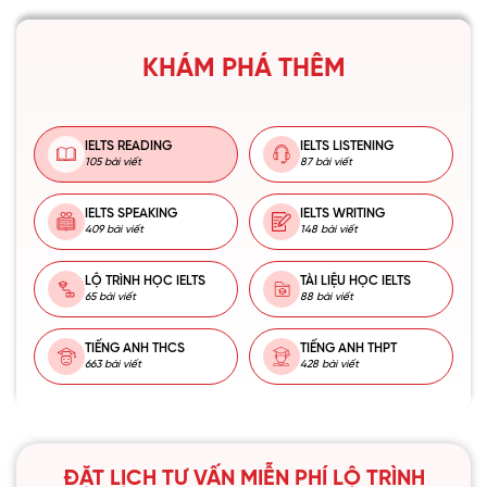
KHÁM PHÁ THÊM
IELTS READING
IELTS LISTENING
105 bài viết
87 bài viết
IELTS SPEAKING
IELTS WRITING
409 bài viết
148 bài viết
LỘ TRÌNH HỌC IELTS
TÀI LIỆU HỌC IELTS
65 bài viết
88 bài viết
TIẾNG ANH THCS
TIẾNG ANH THPT
663 bài viết
428 bài viết
ĐẶT LỊCH TƯ VẤN MIỄN PHÍ LỘ TRÌNH