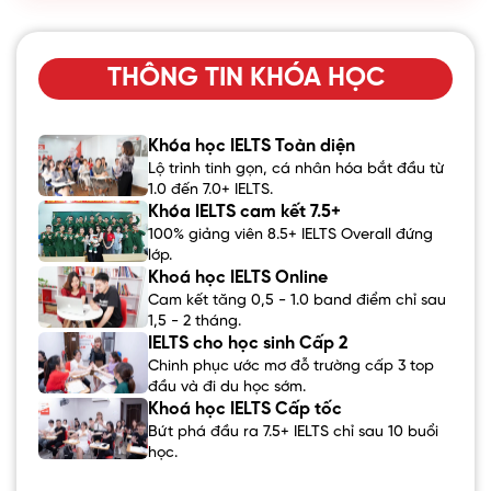
THÔNG TIN KHÓA HỌC
Khóa học IELTS Toàn diện
Lộ trình tinh gọn, cá nhân hóa bắt đầu từ
1.0 đến 7.0+ IELTS.
Khóa IELTS cam kết 7.5+
100% giảng viên 8.5+ IELTS Overall đứng
lớp.
Khoá học IELTS Online
Cam kết tăng 0,5 - 1.0 band điểm chỉ sau
1,5 - 2 tháng.
IELTS cho học sinh Cấp 2
Chinh phục ước mơ đỗ trường cấp 3 top
đầu và đi du học sớm.
Khoá học IELTS Cấp tốc
Bứt phá đầu ra 7.5+ IELTS chỉ sau 10 buổi
học.