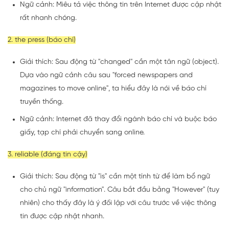
Ngữ cảnh: Miêu tả việc thông tin trên Internet được cập nhật
rất nhanh chóng.
2. the press (báo chí)
Giải thích: Sau động từ "changed" cần một tân ngữ (object).
Dựa vào ngữ cảnh câu sau "forced newspapers and
magazines to move online", ta hiểu đây là nói về báo chí
truyền thống.
Ngữ cảnh: Internet đã thay đổi ngành báo chí và buộc báo
giấy, tạp chí phải chuyển sang online.
3. reliable (đáng tin cậy)
Giải thích: Sau động từ "is" cần một tính từ để làm bổ ngữ
cho chủ ngữ "information". Câu bắt đầu bằng "However" (tuy
nhiên) cho thấy đây là ý đối lập với câu trước về việc thông
tin được cập nhật nhanh.