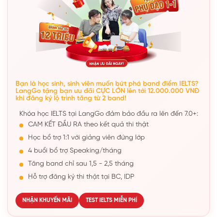
Bạn là học sinh, sinh viên muốn bứt phá band điểm IELTS?
LangGo tặng bạn ưu đãi CỰC LỚN lên tới 12.000.000 VNĐ
khi đăng ký lộ trình tăng từ 2 band!
Khóa học IELTS tại LangGo đảm bảo đầu ra lên đến 7.0+:
CAM KẾT ĐẦU RA theo kết quả thi thật
Học bổ trợ 1:1 với giảng viên đứng lớp
4 buổi bổ trợ Speaking/tháng
Tăng band chỉ sau 1,5 - 2,5 tháng
Hỗ trợ đăng ký thi thật tại BC, IDP
NHẬN KHUYẾN MÃI
TEST IELTS MIỄN PHÍ