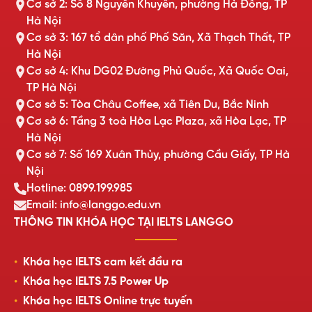
Cơ sở 2: Số 8 Nguyễn Khuyến, phường Hà Đông, TP
Hà Nội
Cơ sở 3: 167 tổ dân phố Phố Săn, Xã Thạch Thất, TP
Hà Nội
Cơ sở 4: Khu DG02 Đường Phủ Quốc, Xã Quốc Oai,
TP Hà Nội
Cơ sở 5: Tòa Châu Coffee, xã Tiên Du, Bắc Ninh
Cơ sở 6: Tầng 3 toà Hòa Lạc Plaza, xã Hòa Lạc, TP
Hà Nội
Cơ sở 7: Số 169 Xuân Thủy, phường Cầu Giấy, TP Hà
Nội
Hotline: 0899.199.985
Email: info@langgo.edu.vn
THÔNG TIN KHÓA HỌC TẠI IELTS LANGGO
Khóa học IELTS cam kết đầu ra
Khóa học IELTS 7.5 Power Up
Khóa học IELTS Online trực tuyến