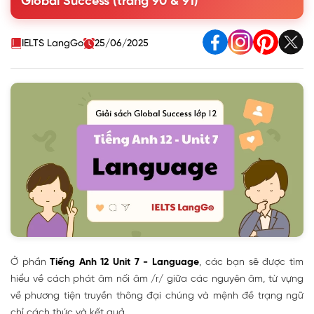
Global Success (trang 90 & 91)
2. Mark the places where the linking /r/ can appear.
Listen and check. Then practise saying the sentences
Vocabulary - The mass media
IELTS LangGo
25/06/2025
Grammar - Adverbial clauses of manner and result
Ở phần
Tiếng Anh 12 Unit 7 - Language
, các bạn sẽ được tìm
hiểu về cách phát âm nối âm /r/ giữa các nguyên âm, từ vựng
về phương tiện truyền thông đại chúng và mệnh đề trạng ngữ
chỉ cách thức và kết quả.