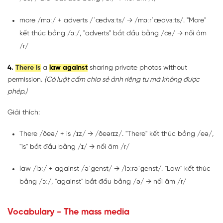
more /mɔː/ + adverts /ˈædvɜːts/ → /mɔːrˈædvɜːts/. "More"
kết thúc bằng /ɔː/, "adverts" bắt đầu bằng /æ/ → nối âm
/r/
4.
There is
a
law against
sharing private photos without
permission.
(Có luật cấm chia sẻ ảnh riêng tư mà không được
phép.)
Giải thích:
There /ðeə/ + is /ɪz/ → /ðeərɪz/. "There" kết thúc bằng /eə/,
"is" bắt đầu bằng /ɪ/ → nối âm /r/
law /lɔː/ + against /əˈɡenst/ → /lɔːrəˈɡenst/. "Law" kết thúc
bằng /ɔː/, "against" bắt đầu bằng /ə/ → nối âm /r/
Vocabulary - The mass media