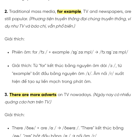
2.
Traditional mass media,
for example
, TV and newspapers, are
still popular.
(Phương tiện truyền thông đại chúng truyền thống, ví
dụ như TV và báo chí, vẫn phổ biến.)
Giải thích:
Phiên âm: for /fɔː/ + example /ɪɡˈzɑːmpl/ → /fɔːrɪɡˈzɑːmpl/
Giải thích: Từ "for" kết thúc bằng nguyên âm dài /ɔː/, từ
"example" bắt đầu bằng nguyên âm /ɪ/. Âm nối /r/ xuất
hiện để tạo sự liền mạch trong phát âm.
3.
There are
more adverts
on TV nowadays.
(Ngày nay có nhiều
quảng cáo hơn trên TV.)
Giải thích:
There /ðeə/ + are /ɑː/ → /ðeərɑː/. "There" kết thúc bằng
/eə/, "are" bắt đầu bằng /ɑː/ → nối âm /r/