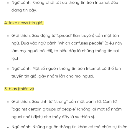
Ngữ cảnh: Không phải tất cả thông tin trên Internet đều
đáng tin cậy.
4. fake news (tin giả)
Giải thích: Sau động từ "spread" (lan truyền) cần một tân
ngữ. Dựa vào ngữ cảnh "which confuses people" (điều này
làm mọi người bối rối), ta hiểu đây là những thông tin sai
lệch.
Ngữ cảnh: Một số nguồn thông tin trên Internet có thể lan
truyền tin giả, gây nhầm lẫn cho mọi người.
5. bias (thiên vị)
Giải thích: Sau tính từ "strong" cần một danh từ. Cụm từ
"against certain groups of people" (chống lại một số nhóm
người nhất định) cho thấy đây là sự thiên vị.
Ngữ cảnh: Những nguồn thông tin khác có thể chứa sự thiên