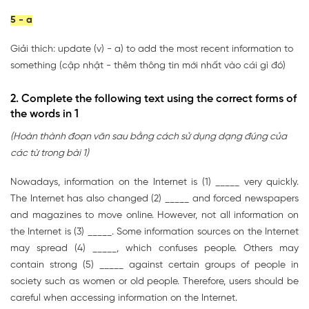
5 - a
Giải thích: update (v) - a) to add the most recent information to
something (cập nhật - thêm thông tin mới nhất vào cái gì đó)
2. Complete the following text using the correct forms of
the words in 1
(Hoàn thành đoạn văn sau bằng cách sử dụng dạng đúng của
các từ trong bài 1)
Nowadays, information on the Internet is (1) _____ very quickly.
The Internet has also changed (2) _____ and forced newspapers
and magazines to move online. However, not all information on
the Internet is (3) _____. Some information sources on the Internet
may spread (4) _____, which confuses people. Others may
contain strong (5) _____ against certain groups of people in
society such as women or old people. Therefore, users should be
careful when accessing information on the Internet.