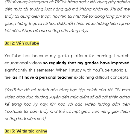
(Tôi sử dụng Instagram và TikTok hàng ngày. Nội dung gây nghiện
đến mức tôi thường lướt hàng giờ mà không nhận ra. Khi bố mẹ
thấy tôi dùng điện thoại, họ nhìn tôi như thể tôi đang lãng phí thời
gian, nhưng thực ra tôi học được rất nhiều về xu hướng hiện tại và
kết nối với bạn bè qua những nền tảng này.)
Bài 2: Về YouTube
YouTube has become my go-to platform for learning. I watch
educational videos
so regularly that my grades have improved
significantly this semester. When I study with YouTube tutorials, I
feel
as if I have a personal teacher
explaining difficult concepts.
(YouTube đã trở thành nền tảng học tập chính của tôi. Tôi xem
video giáo dục thường xuyên đến mức điểm số đã cải thiện đáng
kể trong học kỳ này. Khi học với các video hướng dẫn trên
YouTube, tôi cảm thấy như thể có một giáo viên riêng giải thích
những khái niệm khó.)
Bài 3: Về tin tức online