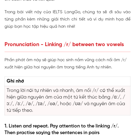
Trong bài viết này của IELTS LangGo, chúng ta sẽ đi sâu vào
từng phần kèm những giải thích chi tiết và ví dụ minh họa để
giúp bạn học tập hiệu quả hơn nhé!
Pronunciation - Linking /r/ between two vowels
Phần phát âm này sẽ giúp học sinh nắm vững cách nối âm /r/
xuất hiện giữa hai nguyên âm trong tiếng Anh tự nhiên.
Ghi nhớ
Trong lời nói tự nhiên và nhanh, âm nối /r/ có thể xuất
hiện giữa nguyên âm của một từ kết thúc bằng /ɑː/, /
ɔː/, /ɜː/, /ə/, /ɪə/, /eə/, hoặc /ʊə/ và nguyên âm của
từ tiếp theo.
1. Listen and repeat. Pay attention to the linking /r/.
Then practise saying the sentences in pairs