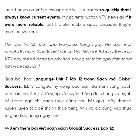
I read news on VnExpress app daily. It updates
so quickly that I
always know current events
. My parents watch VTV news as
if it
were more reliable
, but I prefer mobile apps because they're
more convenient.
(Tôi đọc tin tức trên app VnExpress hàng ngày. Nó cập nhật
nhanh đến mức tôi luôn biết các sự kiện hiện tại. Bố mẹ tôi xem tin
VTV như thể nó đáng tin cậy hơn, nhưng tôi thích app điện thoại
hơn vì tiện lợi hơn.)
Qua bài học
Language Unit 7 lớp 12 trong Sách mới Global
Success
, IELTS LangGo hy vong các bạn đã nắm vững cách
phát âm nối âm /r/, từ vựng về truyền thông đại chúng và mệnh
đề trạng ngữ chỉ cách thức cũng như kết quả. Hãy thường
xuyên luyện tập để thành thạo tiếng Anh và áp dụng vào thực
tế giao tiếp hàng ngày nhé!
>> Xem thêm bài viết soạn sách Global Success Lớp 12: