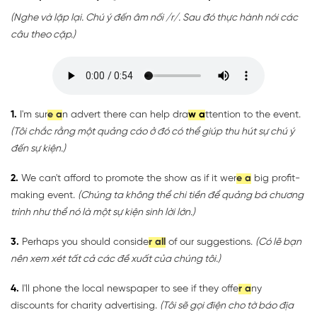
(Nghe và lặp lại. Chú ý đến âm nối /r/. Sau đó thực hành nói các
câu theo cặp.)
1.
I'm sur
e a
n advert there can help dra
w a
ttention to the event.
(Tôi chắc rằng một quảng cáo ở đó có thể giúp thu hút sự chú ý
đến sự kiện.)
2.
We can't afford to promote the show as if it wer
e a
big profit-
making event.
(Chúng ta không thể chi tiền để quảng bá chương
trình như thể nó là một sự kiện sinh lời lớn.)
3.
Perhaps you should conside
r all
of our suggestions.
(Có lẽ bạn
nên xem xét tất cả các đề xuất của chúng tôi.)
4.
I'll phone the local newspaper to see if they offe
r a
ny
discounts for charity advertising.
(Tôi sẽ gọi điện cho tờ báo địa