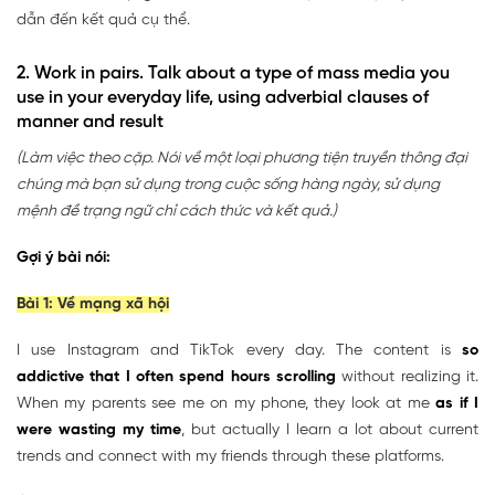
dẫn đến kết quả cụ thể.
2. Work in pairs. Talk about a type of mass media you
use in your everyday life, using adverbial clauses of
manner and result
(Làm việc theo cặp. Nói về một loại phương tiện truyền thông đại
chúng mà bạn sử dụng trong cuộc sống hàng ngày, sử dụng
mệnh đề trạng ngữ chỉ cách thức và kết quả.)
Gợi ý bài nói:
Bài 1: Về mạng xã hội
I use Instagram and TikTok every day. The content is
so
addictive that I often spend hours scrolling
without realizing it.
When my parents see me on my phone, they look at me
as if I
were wasting my time
, but actually I learn a lot about current
trends and connect with my friends through these platforms.