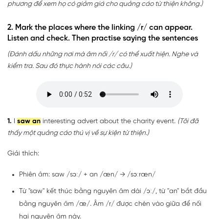
phương để xem họ có giảm giá cho quảng cáo từ thiện không.)
2. Mark the places where the linking /r/ can appear.
Listen and check. Then practise saying the sentences
(Đánh dấu những nơi mà âm nối /r/ có thể xuất hiện. Nghe và
kiểm tra. Sau đó thực hành nói các câu.)
1.
I
saw an
interesting advert about the charity event.
(Tôi đã
thấy một quảng cáo thú vị về sự kiện từ thiện.)
Giải thích:
Phiên âm: saw /sɔː/ + an /æn/ → /sɔːræn/
Từ "saw" kết thúc bằng nguyên âm dài /ɔː/, từ "an" bắt đầu
bằng nguyên âm /æ/. Âm /r/ được chèn vào giữa để nối
hai nguyên âm này.