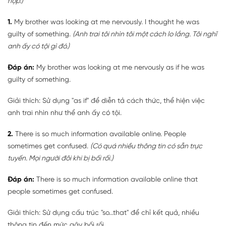
hợp.)
1.
My brother was looking at me nervously. I thought he was
guilty of something.
(Anh trai tôi nhìn tôi một cách lo lắng. Tôi nghĩ
anh ấy có tội gì đó.)
Đáp án:
My brother was looking at me nervously as if he was
guilty of something.
Giải thích: Sử dụng "as if" để diễn tả cách thức, thể hiện việc
anh trai nhìn như thể anh ấy có tội.
2.
There is so much information available online. People
sometimes get confused.
(Có quá nhiều thông tin có sẵn trực
tuyến. Mọi người đôi khi bị bối rối.)
Đáp án:
There is so much information available online that
people sometimes get confused.
Giải thích: Sử dụng cấu trúc "so...that" để chỉ kết quả, nhiều
thông tin đến mức gây bối rối.