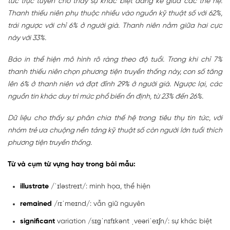
tức trực tuyến cho thấy sự khác biệt đáng kể giữa các thế hệ.
Thanh thiếu niên phụ thuộc nhiều vào nguồn kỹ thuật số với 62%,
trái ngược với chỉ 6% ở người già. Thanh niên nằm giữa hai cực
này với 33%.
Báo in thể hiện mô hình rõ ràng theo độ tuổi. Trong khi chỉ 7%
thanh thiếu niên chọn phương tiện truyền thống này, con số tăng
lên 6% ở thanh niên và đạt đỉnh 29% ở người già. Ngược lại, các
nguồn tin khác duy trì mức phổ biến ổn định, từ 23% đến 26%.
Dữ liệu cho thấy sự phân chia thế hệ trong tiêu thụ tin tức, với
nhóm trẻ ưa chuộng nền tảng kỹ thuật số còn người lớn tuổi thích
phương tiện truyền thống.
Từ và cụm từ vựng hay trong bài mẫu:
illustrate
/ˈɪləstreɪt/: minh họa, thể hiện
remained
/rɪˈmeɪnd/: vẫn giữ nguyên
significant
variation /sɪɡˈnɪfɪkənt ˌveəriˈeɪʃn/: sự khác biệt