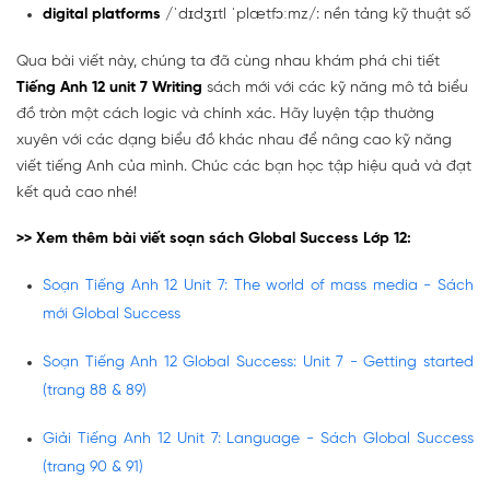
digital platforms
/ˈdɪdʒɪtl ˈplætfɔːmz/: nền tảng kỹ thuật số
Qua bài viết này, chúng ta đã cùng nhau khám phá chi tiết
Tiếng Anh 12 unit 7 Writing
sách mới với các kỹ năng mô tả biểu
đồ tròn một cách logic và chính xác. Hãy luyện tập thường
xuyên với các dạng biểu đồ khác nhau để nâng cao kỹ năng
viết tiếng Anh của mình. Chúc các bạn học tập hiệu quả và đạt
kết quả cao nhé!
>> Xem thêm bài viết soạn sách Global Success Lớp 12:
Soạn Tiếng Anh 12 Unit 7: The world of mass media - Sách
mới Global Success
Soạn Tiếng Anh 12 Global Success: Unit 7 - Getting started
(trang 88 & 89)
Giải Tiếng Anh 12 Unit 7: Language - Sách Global Success
(trang 90 & 91)