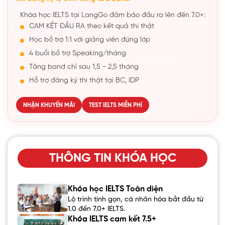
Khóa học IELTS tại LangGo đảm bảo đầu ra lên đến 7.0+:
CAM KẾT ĐẦU RA theo kết quả thi thật
Học bổ trợ 1:1 với giảng viên đứng lớp
4 buổi bổ trợ Speaking/tháng
Tăng band chỉ sau 1,5 - 2,5 tháng
Hỗ trợ đăng ký thi thật tại BC, IDP
NHẬN KHUYẾN MÃI
TEST IELTS MIỄN PHÍ
THÔNG TIN KHÓA HỌC
Khóa học IELTS Toàn diện
Lộ trình tinh gọn, cá nhân hóa bắt đầu từ
1.0 đến 7.0+ IELTS.
Khóa IELTS cam kết 7.5+