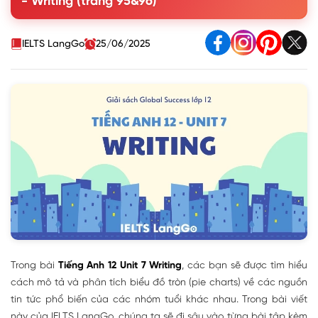
- Writing (trang 95&96)
the words and phrases in the box.
3. Write a description (120-150 words) of the charts below.
Use the model and tips in 2 to help you.
IELTS LangGo
25/06/2025
Trong bài
Tiếng Anh 12 Unit 7 Writing
, các bạn sẽ được tìm hiểu
cách mô tả và phân tích biểu đồ tròn (pie charts) về các nguồn
tin tức phổ biến của các nhóm tuổi khác nhau. Trong bài viết
này của IELTS LangGo, chúng ta sẽ đi sâu vào từng bài tập kèm