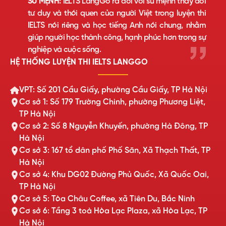
SỨ MỆNH:
IELTS LangGo ra đời với sứ mệnh thay đổi
tư duy và thói quen của người Việt trong luyện thi
IELTS nói riêng và học tiếng Anh nói chung, nhằm
giúp người học thành công, hạnh phúc hơn trong sự
nghiệp và cuộc sống.
HỆ THỐNG LUYỆN THI IELTS LANGGO
VPT: Số 201 Cầu Giấy, phường Cầu Giấy, TP Hà Nội
Cơ sở 1: Số 179 Trường Chinh, phường Phương Liệt,
TP Hà Nội
Cơ sở 2: Số 8 Nguyễn Khuyến, phường Hà Đông, TP
Hà Nội
Cơ sở 3: 167 tổ dân phố Phố Săn, Xã Thạch Thất, TP
Hà Nội
Cơ sở 4: Khu DG02 Đường Phủ Quốc, Xã Quốc Oai,
TP Hà Nội
Cơ sở 5: Tòa Châu Coffee, xã Tiên Du, Bắc Ninh
Cơ sở 6: Tầng 3 toà Hòa Lạc Plaza, xã Hòa Lạc, TP
Hà Nội