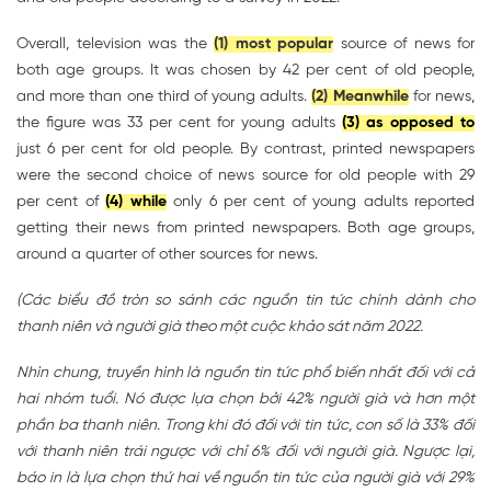
Overall, television was the
(1) most popular
source of news for
both age groups. It was chosen by 42 per cent of old people,
and more than one third of young adults.
(2) Meanwhile
for news,
the figure was 33 per cent for young adults
(3) as opposed to
just 6 per cent for old people. By contrast, printed newspapers
were the second choice of news source for old people with 29
per cent of
(4) while
only 6 per cent of young adults reported
getting their news from printed newspapers. Both age groups,
around a quarter of other sources for news.
(Các biểu đồ tròn so sánh các nguồn tin tức chính dành cho
thanh niên và người già theo một cuộc khảo sát năm 2022.
Nhìn chung, truyền hình là nguồn tin tức phổ biến nhất đối với cả
hai nhóm tuổi. Nó được lựa chọn bởi 42% người già và hơn một
phần ba thanh niên. Trong khi đó đối với tin tức, con số là 33% đối
với thanh niên trái ngược với chỉ 6% đối với người già. Ngược lại,
báo in là lựa chọn thứ hai về nguồn tin tức của người già với 29%