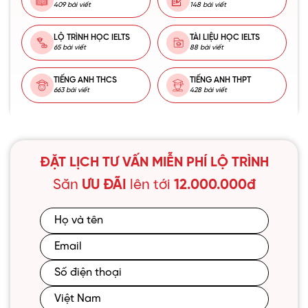
409 bài viết
148 bài viết
LỘ TRÌNH HỌC IELTS
TÀI LIỆU HỌC IELTS
65 bài viết
88 bài viết
TIẾNG ANH THCS
TIẾNG ANH THPT
663 bài viết
428 bài viết
ĐẶT LỊCH TƯ VẤN MIỄN PHÍ LỘ TRÌNH
Săn
ƯU ĐÃI
lên tới
12.000.000đ