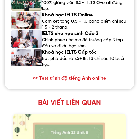
100% giảng viên 8.5+ IELTS Overall đứng
lớp.
Khoá học IELTS Online
Cam kết tăng 0,5 - 1.0 band điểm chỉ sau
1,5 - 2 tháng.
IELTS cho học sinh Cấp 2
Chinh phục ước mơ đỗ trường cấp 3 top
đầu và đi du học sớm.
Khoá học IELTS Cấp tốc
Bứt phá đầu ra 7.5+ IELTS chỉ sau 10 buổi
học.
>> Test trình độ tiếng Anh online
BÀI VIẾT LIÊN QUAN