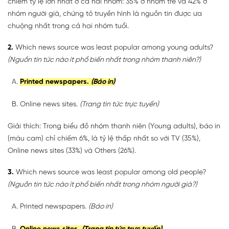
chiếm tỷ lệ lớn nhất ở cả hai nhóm: 35% ở nhóm trẻ và 42% ở
nhóm người già, chứng tỏ truyền hình là nguồn tin được ưa
chuộng nhất trong cả hai nhóm tuổi.
2.
Which news source was least popular among young adults?
(Nguồn tin tức nào ít phổ biến nhất trong nhóm thanh niên?)
Printed newspapers.
(Báo in)
Online news sites.
(Trang tin tức trực tuyến)
Giải thích: Trong biểu đồ nhóm thanh niên (Young adults), báo in
(màu cam) chỉ chiếm 6%, là tỷ lệ thấp nhất so với TV (35%),
Online news sites (33%) và Others (26%).
3.
Which news source was least popular among old people?
(Nguồn tin tức nào ít phổ biến nhất trong nhóm người già?)
Printed newspapers.
(Báo in)