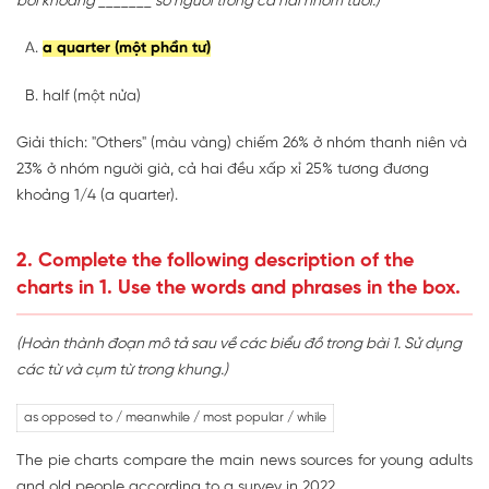
bởi khoảng _______ số người trong cả hai nhóm tuổi.)
a quarter (một phần tư)
half (một nửa)
Giải thích: "Others" (màu vàng) chiếm 26% ở nhóm thanh niên và
23% ở nhóm người già, cả hai đều xấp xỉ 25% tương đương
khoảng 1/4 (a quarter).
2. Complete the following description of the
charts in 1. Use the words and phrases in the box.
(Hoàn thành đoạn mô tả sau về các biểu đồ trong bài 1. Sử dụng
các từ và cụm từ trong khung.)
as opposed to / meanwhile / most popular / while
The pie charts compare the main news sources for young adults
and old people according to a survey in 2022.