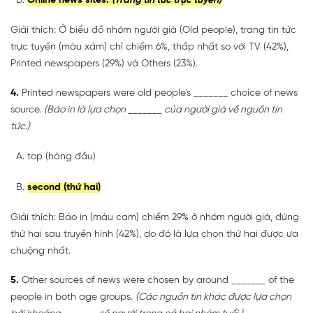
Online news sites.
(Trang tin tức trực tuyến)
Giải thích: Ở biểu đồ nhóm người già (Old people), trang tin tức
trực tuyến (màu xám) chỉ chiếm 6%, thấp nhất so với TV (42%),
Printed newspapers (29%) và Others (23%).
4.
Printed newspapers were old people's _______ choice of news
source.
(Báo in là lựa chọn _______ của người già về nguồn tin
tức.)
top (hàng đầu)
second (thứ hai)
Giải thích: Báo in (màu cam) chiếm 29% ở nhóm người già, đứng
thứ hai sau truyền hình (42%), do đó là lựa chọn thứ hai được ưa
chuộng nhất.
5.
Other sources of news were chosen by around _______ of the
people in both age groups.
(Các nguồn tin khác được lựa chọn