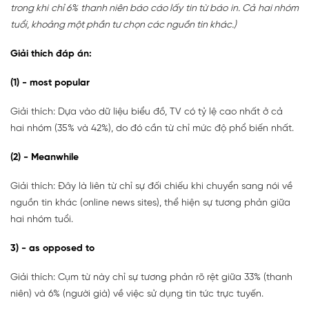
trong khi chỉ 6% thanh niên báo cáo lấy tin từ báo in. Cả hai nhóm
tuổi, khoảng một phần tư chọn các nguồn tin khác.)
Giải thích đáp án:
(1) - most popular
Giải thích: Dựa vào dữ liệu biểu đồ, TV có tỷ lệ cao nhất ở cả
hai nhóm (35% và 42%), do đó cần từ chỉ mức độ phổ biến nhất.
(2) - Meanwhile
Giải thích: Đây là liên từ chỉ sự đối chiếu khi chuyển sang nói về
nguồn tin khác (online news sites), thể hiện sự tương phản giữa
hai nhóm tuổi.
3) - as opposed to
Giải thích: Cụm từ này chỉ sự tương phản rõ rệt giữa 33% (thanh
niên) và 6% (người già) về việc sử dụng tin tức trực tuyến.