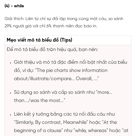
(4) - while
Giải thích: Liên từ chỉ sự đối lập trong cùng một câu, so sánh
29% người già với chỉ 6% thanh niên đọc báo in.
Mẹo viết mô tả biểu đồ (Tips)
Để mô tả biểu đồ tròn hiệu quả, bạn nên:
Giới thiệu và mô tả đặc điểm nổi bật nhất của biểu
đồ, ví dụ: "The pie charts show information
about/illustrate/compare... Overall, ..."
Sử dụng so sánh và cấp so sánh như "more...
than.../was the most..."
Liên kết ý tưởng bằng các từ nối đầu câu như
"Similarly, By contrast, Meanwhile" hoặc "At the
beginning of a clause" như "while, whereas" hoặc "at