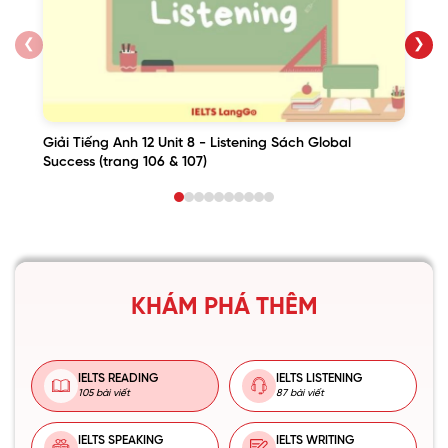
❮
❯
Giải Tiếng Anh 12 Unit 8 - Listening Sách Global
Success (trang 106 & 107)
KHÁM PHÁ THÊM
IELTS READING
IELTS LISTENING
105 bài viết
87 bài viết
IELTS SPEAKING
IELTS WRITING