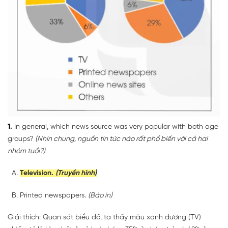
1.
In general, which news source was very popular with both age
groups?
(Nhìn chung, nguồn tin tức nào rất phổ biến với cả hai
nhóm tuổi?)
Television.
(Truyền hình)
Printed newspapers.
(Báo in)
Giải thích: Quan sát biểu đồ, ta thấy màu xanh dương (TV)