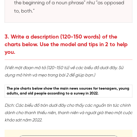
the beginning of a noun phrase" như "as opposed
to, both."
3. Write a description (120-150 words) of the
charts below. Use the model and tips in 2 to help
you.
(Viết một đoạn mô tả (120-150 từ) về các biểu đồ dưới đây. Sử
dụng mô hình và mẹo trong bài 2 để giúp bạn.)
The pie charts below show the main news sources for teenagers, young
adults, and old people according to a survey in 2022.
Dịch: Các biểu đồ tròn dưới đây cho thấy các nguồn tin tức chính
dành cho thanh thiếu niên, thanh niên và người già theo một cuộc
khảo sát năm 2022.