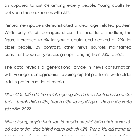
as opposed to just 6% among elderly people. Young adults fell
between these extremes with 33%.
Printed newspapers demonstrated a clear age-related pattern.
While only 7% of teenagers chose this traditional medium, the
figure increased to 6% for young adults and peaked at 29% for
older people. By contrast, other news sources maintained
consistent popularity across groups, ranging from 23% to 26%.
The data reveals a generational divide in news consumption,
with younger demographics favoring digital platforms while older
adults prefer traditional media.
Dịch: Các biểu đồ tròn minh họa nguồn tin tức chính của ba nhóm
tuổi - thanh thiếu niên, thanh niên và người già - theo cuộc khảo
sát năm 2022.
Nhìn chung, truyền hình vẫn là nguồn tin phổ biến nhất trong tất
cả các nhóm, đặc biệt ở người già với 42%. Trong khi đó, trang tin