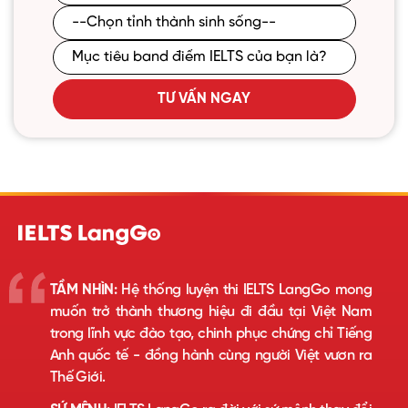
TƯ VẤN NGAY
TẦM NHÌN:
Hệ thống luyện thi IELTS LangGo mong
muốn trở thành thương hiệu đi đầu tại Việt Nam
trong lĩnh vực đào tạo, chinh phục chứng chỉ Tiếng
Anh quốc tế - đồng hành cùng người Việt vươn ra
Thế Giới.