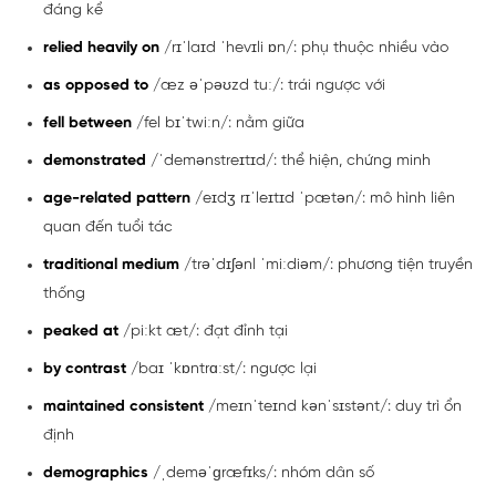
đáng kể
relied heavily on
/rɪˈlaɪd ˈhevɪli ɒn/: phụ thuộc nhiều vào
as opposed to
/æz əˈpəʊzd tuː/: trái ngược với
fell between
/fel bɪˈtwiːn/: nằm giữa
demonstrated
/ˈdemənstreɪtɪd/: thể hiện, chứng minh
age-related pattern
/eɪdʒ rɪˈleɪtɪd ˈpætən/: mô hình liên
quan đến tuổi tác
traditional medium
/trəˈdɪʃənl ˈmiːdiəm/: phương tiện truyền
thống
peaked at
/piːkt æt/: đạt đỉnh tại
by contrast
/baɪ ˈkɒntrɑːst/: ngược lại
maintained consistent
/meɪnˈteɪnd kənˈsɪstənt/: duy trì ổn
định
demographics
/ˌdeməˈɡræfɪks/: nhóm dân số