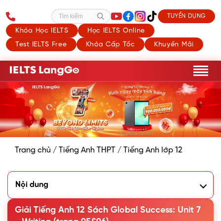
TUYỂN DỤNG
Tìm kiếm
Khóa Học IELTS
Học IELTS Online
Test IELTS Free
Khóa Cấp Tốc
Khuyến Mãi
Trang chủ
/
Tiếng Anh THPT
/
Tiếng Anh lớp 12
Nội dung
1. Work in pairs. Study the pie charts on page 96 and
choose the correct answer A or B.
Giải Tiếng Anh 12 Sách Global Success: Unit 7
2. Complete the following description of the charts in 1. Use