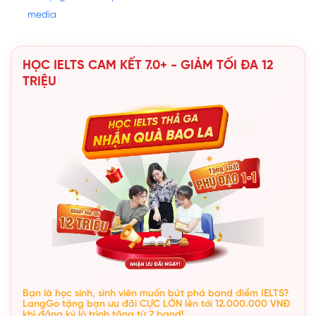
media
HỌC IELTS CAM KẾT 7.0+ - GIẢM TỐI ĐA 12
TRIỆU
Bạn là học sinh, sinh viên muốn bứt phá band điểm IELTS?
LangGo tặng bạn ưu đãi CỰC LỚN lên tới 12.000.000 VNĐ
khi đăng ký lộ trình tăng từ 2 band!