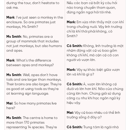
during the tour, don't hesitate to
Nếu các bạn có bất kỳ câu hỏi
ask me.
nào trong chuyến tham quan,
đừng ngần ngại hỏi tôi nhé.
Mark
: I've just seen a monkey in the
enclosure. So are primates just
Mark:
Em vừa nhìn thấy một con khỉ
monkeys, Ms Smith?
trong chuồng nuôi. Vậy linh trưởng
chỉ là khỉ thôi phải không, cô
Smith?
Ms Smith
: No, primates are a
group of mammals that includes
not just monkeys, but also humans
Cô Smith:
Không, linh trưởng là một
and apes.
nhóm động vật có vú bao gồm
không chỉ khỉ, mà còn có cả con
người và vượn lớn.
Mark
: What's the difference
between apes and monkeys?
Mark:
Vậy sự khác biệt giữa vượn
lớn và khỉ là gì ạ?
Ms Smith
: Well, apes don't have
tails and are larger than monkeys.
Their brains are also larger. They're
Cô Smith:
À, vượn lớn không có
as good at using tools as they're
đuôi và lớn hơn khỉ. Não của chúng
at learning sign language.
cũng lớn hơn. Chúng giỏi sử dụng
công cụ như khi học ngôn ngữ ký
hiệu vậy.
Mai
: So how many primates live
here?
Mai:
Vậy có bao nhiêu cá thể linh
trưởng sống ở đây ạ?
Ms Smith
: The centre is home to
more than 170 primates
representing 14 species. They're
Cô Smith:
Trung tâm là ngôi nhà