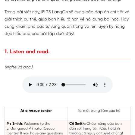
Trong bài viết này, IELTS LangGo sẽ cung cấp đáp án chi tiết và
giải thích cụ thể, giúp bạn hiểu rõ hơn về nội dung bài học. Hãy
cùng khám phá các từ vựng quan trọng và rèn luyện kỹ năng
đọc hiểu qua các bài tập dưới đây!
1. Listen and read.
(Nghe và đọc.)
At a rescue center
Tại một trung tâm cứu hộ
Ms Smith
: Welcome to the
Cô Smith:
Chào mừng các bạn
Endangered Primate Rescue
đến với Trung tâm Cứu hộ Linh
Centre! If you have any questions
trưởng có nguy cơ tuyệt chủng!