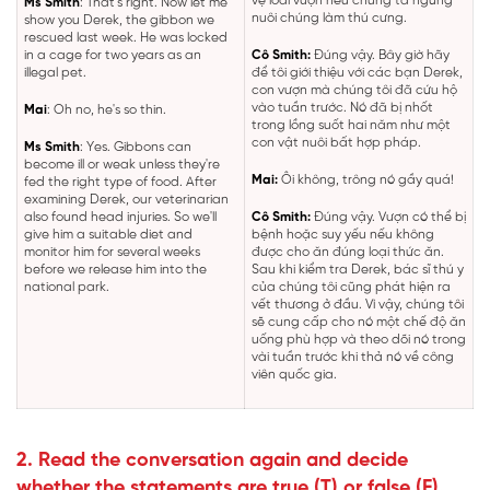
vệ loài vượn nếu chúng ta ngừng
Ms Smith
: That's right. Now let me
nuôi chúng làm thú cưng.
show you Derek, the gibbon we
rescued last week. He was locked
in a cage for two years as an
Cô Smith:
Đúng vậy. Bây giờ hãy
illegal pet.
để tôi giới thiệu với các bạn Derek,
con vượn mà chúng tôi đã cứu hộ
vào tuần trước. Nó đã bị nhốt
Mai
: Oh no, he's so thin.
trong lồng suốt hai năm như một
con vật nuôi bất hợp pháp.
Ms Smith
: Yes. Gibbons can
become ill or weak unless they're
Mai:
Ôi không, trông nó gầy quá!
fed the right type of food. After
examining Derek, our veterinarian
also found head injuries. So we'll
Cô Smith:
Đúng vậy. Vượn có thể bị
give him a suitable diet and
bệnh hoặc suy yếu nếu không
monitor him for several weeks
được cho ăn đúng loại thức ăn.
before we release him into the
Sau khi kiểm tra Derek, bác sĩ thú y
national park.
của chúng tôi cũng phát hiện ra
vết thương ở đầu. Vì vậy, chúng tôi
sẽ cung cấp cho nó một chế độ ăn
uống phù hợp và theo dõi nó trong
vài tuần trước khi thả nó về công
viên quốc gia.
2. Read the conversation again and decide
whether the statements are true (T) or false (F).