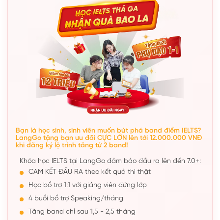
Bạn là học sinh, sinh viên muốn bứt phá band điểm IELTS?
LangGo tặng bạn ưu đãi CỰC LỚN lên tới 12.000.000 VNĐ
khi đăng ký lộ trình tăng từ 2 band!
Khóa học IELTS tại LangGo đảm bảo đầu ra lên đến 7.0+:
CAM KẾT ĐẦU RA theo kết quả thi thật
Học bổ trợ 1:1 với giảng viên đứng lớp
4 buổi bổ trợ Speaking/tháng
Tăng band chỉ sau 1,5 - 2,5 tháng