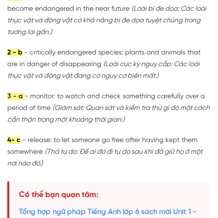
become endangered in the near future
(Loài bị đe dọa: Các loài
thực vật và động vật có khả năng bị đe dọa tuyệt chủng trong
tương lai gần.)
2 - b
- critically endangered species: plants and animals that
are in danger of disappearing
(Loài cực kỳ nguy cấp: Các loài
thực vật và động vật đang có nguy cơ biến mất.)
3 - a
- monitor: to watch and check something carefully over a
period of time
(Giám sát: Quan sát và kiểm tra thứ gì đó một cách
cẩn thận trong một khoảng thời gian.)
4- c
- release: to let someone go free after having kept them
somewhere
(Thả tự do: Để ai đó đi tự do sau khi đã giữ họ ở một
nơi nào đó.)
Có thể bạn quan tâm:
Tổng hợp ngữ pháp Tiếng Anh lớp 6 sách mới Unit 1 -