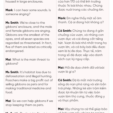
housed in large enclosures.
của hơn 170 cá thể linh trưởng
thuộc 14 loài khác nhau. Chúng
được nuôi trong các chuồng lớn.
Mark
: I can hear some sounds. Is
someone singing?
Mark:
Em nghe thấy một số âm
thanh. Có ai đang hát không ạ?
Ms Smith
: We're close to the
gibbons' enclosure, and the male
and female gibbons are singing.
Cô Smith:
Chúng ta đang ở gần
Gibbons are the smallest of the
chuồng của vượn, và những con
apes, and all seven species are
vượn đực và cái đang cất tiếng
regarded as threatened. In fact,
hót. Vượn là loài nhỏ nhất trong họ
five of them are listed as critically
vượn lớn, và cả bảy loài đều được
endangered.
xem là bị đe dọa. Thực tế, năm
trong số đó được xếp vào danh
sách cực kỳ nguy cấp.
Mai
: What is the main threat to
gibbons?
Mai:
Mối đe dọa chính đối với loài
vượn là gì ạ?
Ms Smith
: It's habitat loss due to
deforestation and illegal hunting.
Poachers make a big profit out of
Cô Smith:
Đó là mất môi trường
selling gibbons as pets and for
sống do nạn phá rừng và săn bắn
making traditional medicine and
trái phép. Những kẻ săn trộm kiếm
food.
được lợi nhuận lớn từ việc bán
vượn làm thú cưng, thuốc đông y
và thực phẩm.
Mai
: So we can help gibbons if we
stop keeping them as pets.
Mai:
Vậy chúng ta có thể giúp bảo