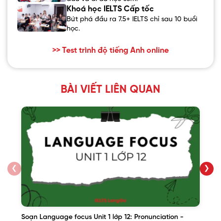
Khoá học IELTS Cấp tốc
Bứt phá đầu ra 7.5+ IELTS chỉ sau 10 buổi
học.
>> Test trình độ tiếng Anh online
BÀI VIẾT LIÊN QUAN
❮
❯
Soạn Language focus Unit 1 lớp 12: Pronunciation -