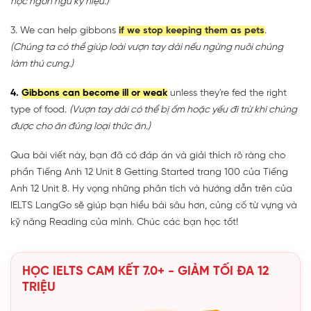
học ngôn ngữ ký hiệu.)
3. We can help gibbons
if we stop keeping them as pets
.
(Chúng ta có thể giúp loài vượn tay dài nếu ngừng nuôi chúng
làm thú cưng.)
4.
Gibbons can become ill or weak
unless they're fed the right
type of food.
(Vượn tay dài có thể bị ốm hoặc yếu đi trừ khi chúng
được cho ăn đúng loại thức ăn.)
Qua bài viết này, bạn đã có đáp án và giải thích rõ ràng cho
phần Tiếng Anh 12 Unit 8 Getting Started trang 100 của Tiếng
Anh 12 Unit 8. Hy vọng những phân tích và hướng dẫn trên của
IELTS LangGo sẽ giúp bạn hiểu bài sâu hơn, củng cố từ vựng và
kỹ năng Reading của mình. Chúc các bạn học tốt!
HỌC IELTS CAM KẾT 7.0+ - GIẢM TỐI ĐA 12
TRIỆU