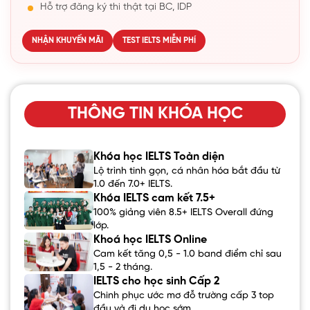
Hỗ trợ đăng ký thi thật tại BC, IDP
NHẬN KHUYẾN MÃI
TEST IELTS MIỄN PHÍ
THÔNG TIN KHÓA HỌC
Khóa học IELTS Toàn diện
Lộ trình tinh gọn, cá nhân hóa bắt đầu từ
1.0 đến 7.0+ IELTS.
Khóa IELTS cam kết 7.5+
100% giảng viên 8.5+ IELTS Overall đứng
lớp.
Khoá học IELTS Online
Cam kết tăng 0,5 - 1.0 band điểm chỉ sau
1,5 - 2 tháng.
IELTS cho học sinh Cấp 2
Chinh phục ước mơ đỗ trường cấp 3 top
đầu và đi du học sớm.