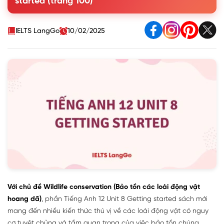
started (trang 100)
3. Match the words and phrases with their meanings.
4. Complete the following sentences using the information
from 1.
IELTS LangGo
10/02/2025
Với chủ đề Wildlife conservation (Bảo tồn các loài động vật
hoang dã)
, phần Tiếng Anh 12 Unit 8 Getting started sách mới
mang đến nhiều kiến thức thú vị về các loài động vật có nguy
cơ tuyệt chủng và tầm quan trọng của việc bảo tồn chúng.