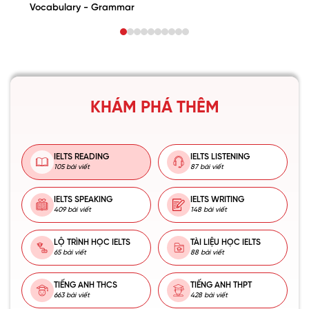
Vocabulary - Grammar
KHÁM PHÁ THÊM
IELTS READING
IELTS LISTENING
105 bài viết
87 bài viết
IELTS SPEAKING
IELTS WRITING
409 bài viết
148 bài viết
LỘ TRÌNH HỌC IELTS
TÀI LIỆU HỌC IELTS
65 bài viết
88 bài viết
TIẾNG ANH THCS
TIẾNG ANH THPT
663 bài viết
428 bài viết