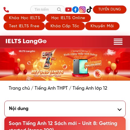
TUYỂN DỤNG
Tìm kiếm
Khóa Học IELTS
Học IELTS Online
Test IELTS Free
Khóa Cấp Tốc
Khuyến Mãi
Trang chủ
/
Tiếng Anh THPT
/
Tiếng Anh lớp 12
Nội dung
1. Listen and read.
2. Read the conversation again and decide whether the
Soạn Tiếng Anh 12 Sách mới - Unit 8: Getting
statements are true (T) or false (F).