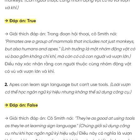
monkeys.
(Con người thuộc cùng nhóm động vật có vú với vượn
và khỉ.)
→ Đáp án: True
→ Giải thích đáp án: Trong đoạn hội thoại, cô Smith nói:
"Primates are a group of mammals that includes not just monkeys,
but also humans and apes."
(Linh trưởng là một nhóm động vật có
vú bao gồm không chỉ khỉ, mà còn có cả con người và vượn lớn.)
Điều này xác nhận rằng con người thuộc cùng nhóm động vật
có vú với vượn lớn và khỉ.
2.
Apes can learn sign language but can't use tools.
(Loài vượn
có thể học ngôn ngữ ký hiệu nhưng không thể sử dụng công cụ.)
→ Đáp án: False
→ Giải thích đáp án: Cô Smith nói:
"They're as good at using tools
as they're at learning sign language."
(Chúng giỏi sử dụng công
cụ như khi học ngôn ngữ ký hiệu vậy.)
Điều này có nghĩa là vượn