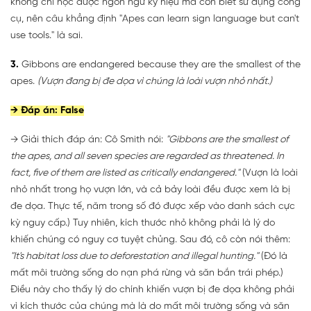
không chỉ học được ngôn ngữ ký hiệu mà còn biết sử dụng công
cụ, nên câu khẳng định "Apes can learn sign language but can't
use tools." là sai.
3.
Gibbons are endangered because they are the smallest of the
apes.
(Vượn đang bị đe dọa vì chúng là loài vượn nhỏ nhất.)
→ Đáp án: False
→ Giải thích đáp án: Cô Smith nói:
"Gibbons are the smallest of
the apes, and all seven species are regarded as threatened. In
fact, five of them are listed as critically endangered."
(Vượn là loài
nhỏ nhất trong họ vượn lớn, và cả bảy loài đều được xem là bị
đe dọa. Thực tế, năm trong số đó được xếp vào danh sách cực
kỳ nguy cấp.) Tuy nhiên, kích thước nhỏ không phải là lý do
khiến chúng có nguy cơ tuyệt chủng. Sau đó, cô còn nói thêm:
"It's habitat loss due to deforestation and illegal hunting."
(Đó là
mất môi trường sống do nạn phá rừng và săn bắn trái phép.)
Điều này cho thấy lý do chính khiến vượn bị đe dọa không phải
vì kích thước của chúng mà là do mất môi trường sống và săn