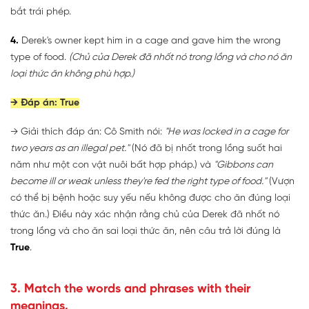
bắt trái phép.
4.
Derek's owner kept him in a cage and gave him the wrong
type of food.
(Chủ của Derek đã nhốt nó trong lồng và cho nó ăn
loại thức ăn không phù hợp.)
→ Đáp án: True
→ Giải thích đáp án: Cô Smith nói:
"He was locked in a cage for
two years as an illegal pet."
(Nó đã bị nhốt trong lồng suốt hai
năm như một con vật nuôi bất hợp pháp.) và
"Gibbons can
become ill or weak unless they're fed the right type of food."
(Vượn
có thể bị bệnh hoặc suy yếu nếu không được cho ăn đúng loại
thức ăn.) Điều này xác nhận rằng chủ của Derek đã nhốt nó
trong lồng và cho ăn sai loại thức ăn, nên câu trả lời đúng là
True
.
3. Match the words and phrases with their
meanings.