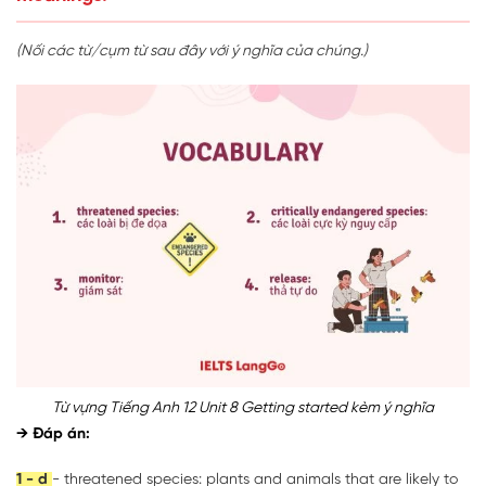
(Nối các từ/cụm từ sau đây với ý nghĩa của chúng.)
Từ vựng Tiếng Anh 12 Unit 8 Getting started kèm ý nghĩa
→ Đáp án:
1 - d
- threatened species: plants and animals that are likely to