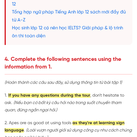
12
Tổng hợp ngữ pháp Tiếng Anh lớp 12 sách mới đầy đủ
từ A-Z
Học sinh lớp 12 có nên học IELTS? Giải pháp & lộ trình
ôn thi toàn diện
4. Complete the following sentences using the
information from 1.
(Hoàn thành các câu sau đây, sử dụng thông tin từ bài tập 1)
1.
If you have any questions during the tour
, don't hesitate to
ask.
(Nếu bạn có bất kỳ câu hỏi nào trong suốt chuyến tham
quan, đừng ngần ngại hỏi.)
2. Apes are as good at using tools
as they're at learning sign
language
.
(Loài vượn người giỏi sử dụng công cụ như cách chúng