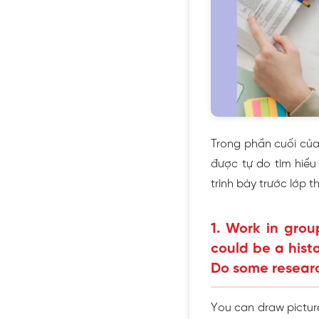
Trong phần cuối củ
được tự do tìm hiểu
trình bày trước lớp t
1. Work in group
could be a hist
Do some research
You can draw pictures