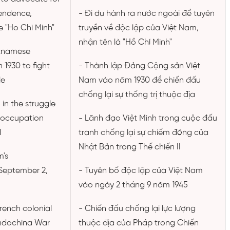
endence,
- Đi du hành ra nước ngoài để tuyên
 "Ho Chi Minh"
truyền về độc lập của Việt Nam,
nhận tên là "Hồ Chí Minh"
etnamese
 1930 to fight
- Thành lập Đảng Cộng sản Việt
le
Nam vào năm 1930 để chiến đấu
chống lại sự thống trị thuộc địa
 in the struggle
 occupation
- Lãnh đạo Việt Minh trong cuộc đấu
I
tranh chống lại sự chiếm đóng của
Nhật Bản trong Thế chiến II
m's
September 2,
- Tuyên bố độc lập của Việt Nam
vào ngày 2 tháng 9 năm 1945
rench colonial
- Chiến đấu chống lại lực lượng
 Indochina War
thuộc địa của Pháp trong Chiến