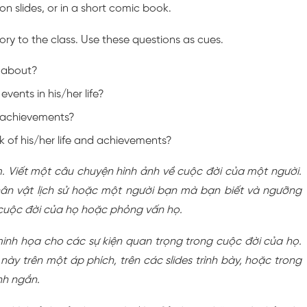
on slides, or in a short comic book.
tory to the class. Use these questions as cues.
y about?
vents in his/her life?
 achievements?
 of his/her life and achievements?
. Viết một câu chuyện hình ảnh về cuộc đời của một người.
ân vật lịch sử hoặc một người bạn mà bạn biết và ngưỡng
 cuộc đời của họ hoặc phỏng vấn họ.
minh họa cho các sự kiện quan trọng trong cuộc đời của họ.
này trên một áp phích, trên các slides trình bày, hoặc trong
nh ngắn.