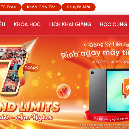
LTS Free
Khóa Cấp Tốc
Khuyến Mãi
ỆU
KHÓA HỌC
LỊCH KHAI GIẢNG
HỌC CÙNG 