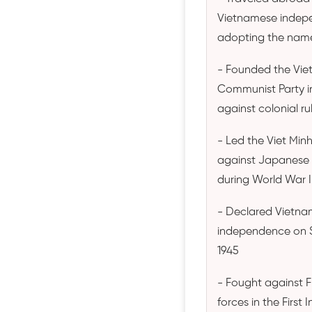
Vietnamese indep
adopting the name
- Founded the Vi
Communist Party in
against colonial ru
- Led the Viet Minh
against Japanese
during World War I
- Declared Vietna
independence on 
1945
- Fought against F
forces in the First