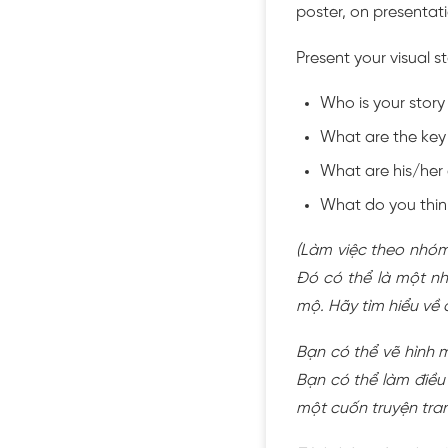
poster, on presentati
Present your visual s
Who is your stor
What are the key e
What are his/her
What do you think
(Làm việc theo nhóm
Đó có thể là một nh
mộ. Hãy tìm hiểu về
Bạn có thể vẽ hình 
Bạn có thể làm điều 
một cuốn truyện tra