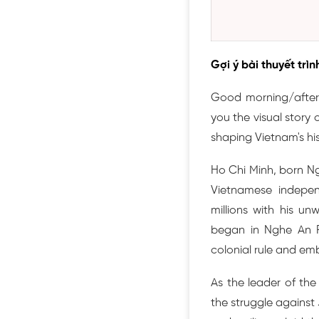
Gợi ý bài thuyết trìn
Good morning/aftern
you the visual story 
shaping Vietnam's his
Ho Chi Minh, born Ngu
Vietnamese independ
millions with his u
began in Nghe An Pr
colonial rule and em
As the leader of the
the struggle against