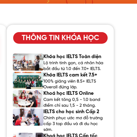
THÔNG TIN KHÓA HỌC
Khóa học IELTS Toàn diện
Lộ trình tinh gọn, cá nhân hóa
bắt đầu từ 1.0 đến 7.0+ IELTS.
Khóa IELTS cam kết 7.5+
100% giảng viên 8.5+ IELTS
Overall đứng lớp.
Khoá học IELTS Online
Cam kết tăng 0,5 - 1.0 band
điểm chỉ sau 1,5 - 2 tháng.
IELTS cho học sinh Cấp 2
Chinh phục ước mơ đỗ trường
cấp 3 top đầu và đi du học
sớm.
Khoá học IELTS Cấp tốc