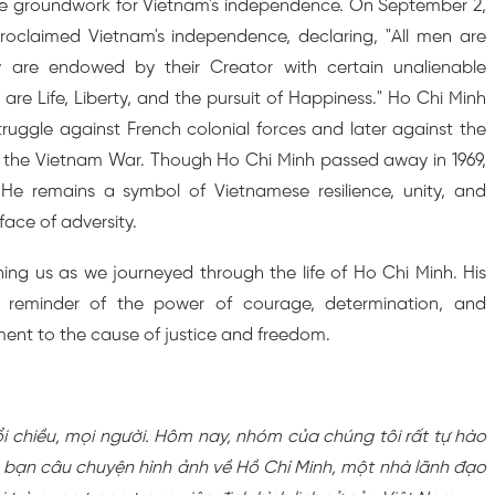
the groundwork for Vietnam's independence. On September 2,
roclaimed Vietnam's independence, declaring, "All men are
y are endowed by their Creator with certain unalienable
are Life, Liberty, and the pursuit of Happiness." Ho Chi Minh
truggle against French colonial forces and later against the
g the Vietnam War. Though Ho Chi Minh passed away in 1969,
. He remains a symbol of Vietnamese resilience, unity, and
face of adversity.
ining us as we journeyed through the life of Ho Chi Minh. His
 reminder of the power of courage, determination, and
nt to the cause of justice and freedom.
 chiều, mọi người. Hôm nay, nhóm của chúng tôi rất tự hào
c bạn câu chuyện hình ảnh về Hồ Chí Minh, một nhà lãnh đạo