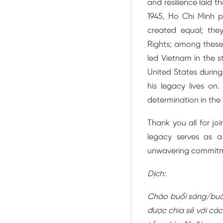
and resilience laid 
1945, Ho Chi Minh p
created equal; the
Rights; among these 
led Vietnam in the s
United States durin
his legacy lives on
determination in the 
Thank you all for jo
legacy serves as a
unwavering commitme
Dịch:
Chào buổi sáng/buổi
được chia sẻ với cá