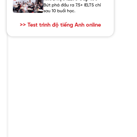
Bứt phá đầu ra 7.5+ IELTS chỉ
sau 10 buổi học.
>> Test trình độ tiếng Anh online