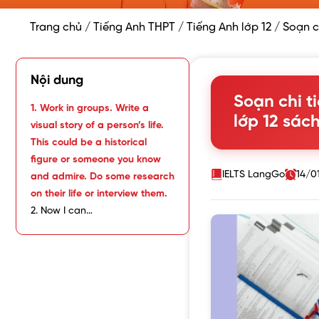
Trang chủ
/
Tiếng Anh THPT
/
Tiếng Anh lớp 12
/
Soạn ch
Nội dung
Soạn chi ti
1. Work in groups. Write a
lớp 12 sách
visual story of a person’s life.
This could be a historical
figure or someone you know
IELTS LangGo
14/0
and admire. Do some research
on their life or interview them.
2. Now I can…