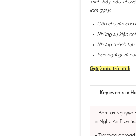
Trình bày câu chuyệ
làm gợi ý:
Câu chuyện của b
Những sự kiện chí
Những thành tựu 
Bạn nghĩ gì về cu
Gợi ý câu trả lời 1:
Key events in Ho
- Born as Nguyen 
in Nghe An Provin
- Traveled abroad