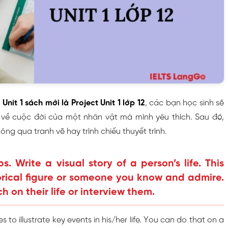
a
Unit 1 sách mới là Project Unit 1 lớp 12
, các bạn học sinh sẽ
 về cuộc đời của một nhân vật mà mình yêu thích. Sau đó,
hông qua tranh vẽ hay trình chiếu thuyết trình.
s. Write a visual story of a person’s life. This
orical figure or someone you know and admire.
 on their life or interview them.
 to illustrate key events in his/her life. You can do that on a