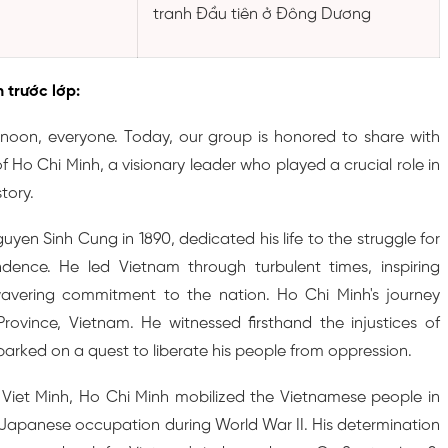
tranh Đầu tiên ở Đông Dương
h trước lớp:
oon, everyone. Today, our group is honored to share with
of Ho Chi Minh, a visionary leader who played a crucial role in
tory.
yen Sinh Cung in 1890, dedicated his life to the struggle for
ence. He led Vietnam through turbulent times, inspiring
nwavering commitment to the nation. Ho Chi Minh's journey
ovince, Vietnam. He witnessed firsthand the injustices of
barked on a quest to liberate his people from oppression.
 Viet Minh, Ho Chi Minh mobilized the Vietnamese people in
 Japanese occupation during World War II. His determination