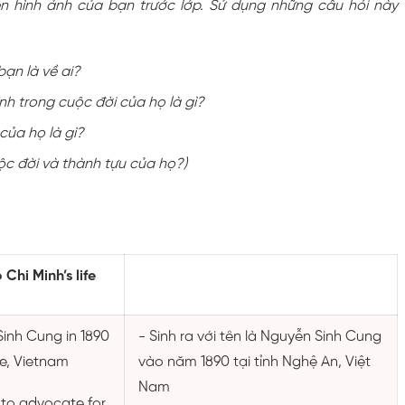
n hình ảnh của bạn trước lớp. Sử dụng những câu hỏi này
ạn là về ai?
nh trong cuộc đời của họ là gì?
của họ là gì?
ộc đời và thành tựu của họ?)
 Chi Minh’s life
Sinh Cung in 1890
- Sinh ra với tên là Nguyễn Sinh Cung
ce, Vietnam
vào năm 1890 tại tỉnh Nghệ An, Việt
Nam
 to advocate for