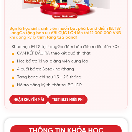
Bạn là học sinh, sinh viên muốn bứt phá band điểm IELTS?
LangGo tặng bạn ưu đãi CỰC LỚN lên tới 12.000.000 VNĐ
khi đăng ký lộ trình tăng từ 2 band!
Khóa học IELTS tại LangGo đảm bảo đầu ra lên đến 7.0+:
CAM KẾT ĐẦU RA theo kết quả thi thật
Học bổ trợ 1:1 với giảng viên đứng lớp
4 buổi bổ trợ Speaking/tháng
Tăng band chỉ sau 1,5 - 2,5 tháng
Hỗ trợ đăng ký thi thật tại BC, IDP
NHẬN KHUYẾN MÃI
TEST IELTS MIỄN PHÍ
THÔNG TIN KHÓA HỌC