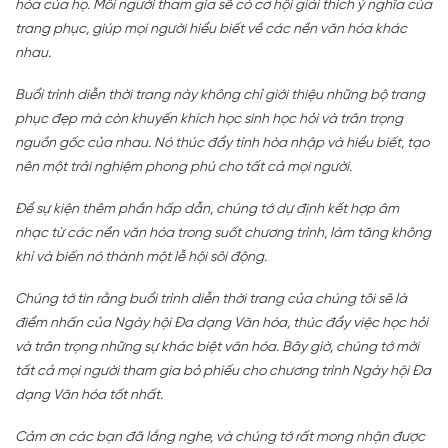
hóa của họ. Mỗi người tham gia sẽ có cơ hội giải thích ý nghĩa của
trang phục, giúp mọi người hiểu biết về các nền văn hóa khác
nhau.
Buổi trình diễn thời trang này không chỉ giới thiệu những bộ trang
phục đẹp mà còn khuyến khích học sinh học hỏi và trân trọng
nguồn gốc của nhau. Nó thúc đẩy tính hòa nhập và hiểu biết, tạo
nên một trải nghiệm phong phú cho tất cả mọi người.
Để sự kiện thêm phần hấp dẫn, chúng tớ dự định kết hợp âm
nhạc từ các nền văn hóa trong suốt chương trình, làm tăng không
khí và biến nó thành một lễ hội sôi động.
Chúng tớ tin rằng buổi trình diễn thời trang của chúng tôi sẽ là
điểm nhấn của Ngày hội Đa dạng Văn hóa, thúc đẩy việc học hỏi
và trân trọng những sự khác biệt văn hóa. Bây giờ, chúng tớ mời
tất cả mọi người tham gia bỏ phiếu cho chương trình Ngày hội Đa
dạng Văn hóa tốt nhất.
Cảm ơn các bạn đã lắng nghe, và chúng tớ rất mong nhận được