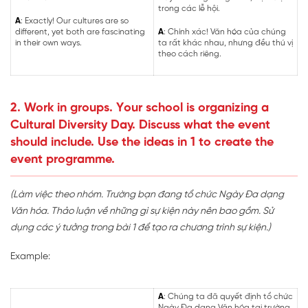
trong các lễ hội.
A
: Exactly! Our cultures are so
different, yet both are fascinating
A
: Chính xác! Văn hóa của chúng
in their own ways.
ta rất khác nhau, nhưng đều thú vị
theo cách riêng.
2. Work in groups. Your school is organizing a
Cultural Diversity Day. Discuss what the event
should include. Use the ideas in 1 to create the
event programme.
(Làm việc theo nhóm. Trường bạn đang tổ chức Ngày Đa dạng
Văn hóa. Thảo luận về những gì sự kiện này nên bao gồm. Sử
dụng các ý tưởng trong bài 1 để tạo ra chương trình sự kiện.)
Example:
A
: Chúng ta đã quyết định tổ chức
Ngày Đa dạng Văn hóa tại trường.