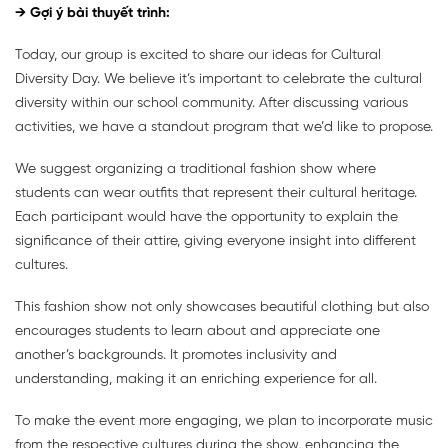
→ Gợi ý bài thuyết trình:
Today, our group is excited to share our ideas for Cultural
Diversity Day. We believe it’s important to celebrate the cultural
diversity within our school community. After discussing various
activities, we have a standout program that we’d like to propose.
We suggest organizing a traditional fashion show where
students can wear outfits that represent their cultural heritage.
Each participant would have the opportunity to explain the
significance of their attire, giving everyone insight into different
cultures.
This fashion show not only showcases beautiful clothing but also
encourages students to learn about and appreciate one
another’s backgrounds. It promotes inclusivity and
understanding, making it an enriching experience for all.
To make the event more engaging, we plan to incorporate music
from the respective cultures during the show, enhancing the