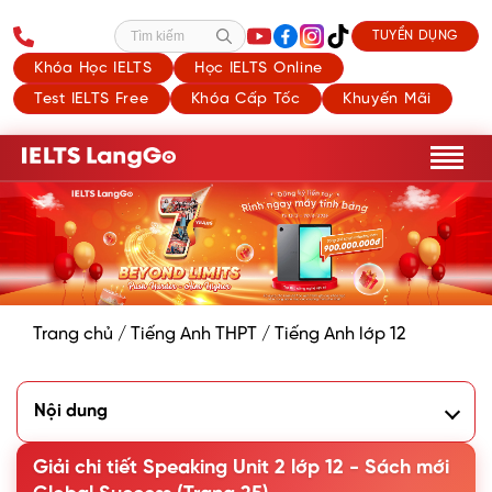
TUYỂN DỤNG
Tìm kiếm
Khóa Học IELTS
Học IELTS Online
Test IELTS Free
Khóa Cấp Tốc
Khuyến Mãi
Trang chủ
/
Tiếng Anh THPT
/
Tiếng Anh lớp 12
Nội dung
1. Work in pairs. Discuss the differences between
Vietnamese culture and some other cultures you know
Giải chi tiết Speaking Unit 2 lớp 12 - Sách mới
about. Use the ideas in Getting started and Reading, and