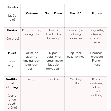
Country
Vietnam
South Korea
The USA
France
(quốc
gia)
Cuisine
Pho, bun cha,
Kimchi,
Hamburger,
Baguette,
spring rolls
tteokbokki,
hot dog,
cheese,
bibimbap
apple pie
croissant,
(ẩm thực)
wine
Music
Folk music,
K-pop,
Pop, rock,
Chanson,
quan ho
traditional
jazz, hip-hop
classical
singing, dan
Korean music
French
(âm
bau, dan
(gugak),
music
nhạc)
tranh
gayageum
Tradition
Ao dai
Hanbok
Cowboy
Breton
al
attire
costume,
clothing
traditional
rural
clothing
(trang
phục
truyền
thống)