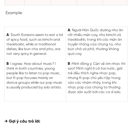
Example:
A
: Người Hàn Quốc dường như ăn
A
: South Koreans seem to eat a lot
rất nhiều món cay, như kimchi và
of spicy food, such as kimchi and
tteokbokki, trong khi các món ăn
tteokbokki, while or traditional
truyền thống của chúng ta, như
dishes, like bun cha and pho, are
bún chả và phở, thường không
not very spicy in general.
quá cay.
B
: I agree. How about music? I
B
: Mình đồng ý. Còn về âm nhạc thì
think in both countries, young
sao? Mình nghĩ ở cả hai nước, giới
people like to listen to pop music,
trẻ đều thích nghe nhạc pop,
but K-pop focuses mainly on
nhưng K-pop chủ yếu tập trung
dance groups while our pop music
vào các nhóm nhảy, trong khi
is usually produced by solo artists.
nhạc pop của chúng ta thường
được sản xuất bởi các ca sĩ solo.
→ Gợi ý câu trả lời: