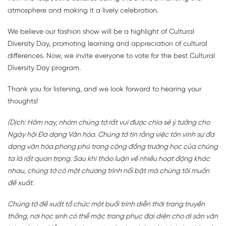
atmosphere and making it a lively celebration.
We believe our fashion show will be a highlight of Cultural
Diversity Day, promoting learning and appreciation of cultural
differences. Now, we invite everyone to vote for the best Cultural
Diversity Day program.
Thank you for listening, and we look forward to hearing your
thoughts!
(Dịch: Hôm nay, nhóm chúng tớ rất vui được chia sẻ ý tưởng cho
Ngày hội Đa dạng Văn hóa. Chúng tớ tin rằng việc tôn vinh sự đa
dạng văn hóa phong phú trong cộng đồng trường học của chúng
ta là rất quan trọng. Sau khi thảo luận về nhiều hoạt động khác
nhau, chúng tớ có một chương trình nổi bật mà chúng tôi muốn
đề xuất.
Chúng tớ đề xuất tổ chức một buổi trình diễn thời trang truyền
thống, nơi học sinh có thể mặc trang phục đại diện cho di sản văn