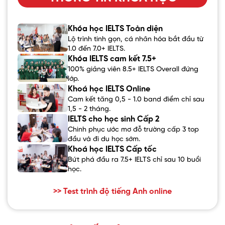
Khóa học IELTS Toàn diện
Lộ trình tinh gọn, cá nhân hóa bắt đầu từ
1.0 đến 7.0+ IELTS.
Khóa IELTS cam kết 7.5+
100% giảng viên 8.5+ IELTS Overall đứng
lớp.
Khoá học IELTS Online
Cam kết tăng 0,5 - 1.0 band điểm chỉ sau
1,5 - 2 tháng.
IELTS cho học sinh Cấp 2
Chinh phục ước mơ đỗ trường cấp 3 top
đầu và đi du học sớm.
Khoá học IELTS Cấp tốc
Bứt phá đầu ra 7.5+ IELTS chỉ sau 10 buổi
học.
>> Test trình độ tiếng Anh online