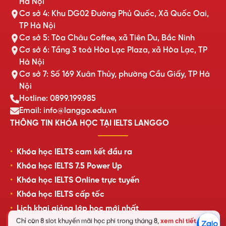
Hà Nội
Cơ sở 4: Khu DG02 Đường Phủ Quốc, Xã Quốc Oai,
TP Hà Nội
Cơ sở 5: Tòa Châu Coffee, xã Tiên Du, Bắc Ninh
Cơ sở 6: Tầng 3 toà Hòa Lạc Plaza, xã Hòa Lạc, TP
Hà Nội
Cơ sở 7: Số 169 Xuân Thủy, phường Cầu Giấy, TP Hà
Nội
Hotline: 0899.199.985
Email: info@langgo.edu.vn
THÔNG TIN KHÓA HỌC TẠI IELTS LANGGO
Khóa học IELTS cam kết đầu ra
Khóa học IELTS 7.5 Power Up
Khóa học IELTS Online trực tuyến
Khóa học IELTS cấp tốc
Lịch khai giảng lớp học mới nhất
Chỉ còn 8 slot khuyến mãi học phí trong tháng 8,
xem chi tiết
.
Review của học viên LangGo