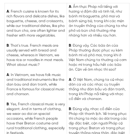
A
: Ẩm thực Pháp nổi tiếng với
A
: French cuisine is known for its
hương vị đậm đà và tinh tế, như
rich flavors and delicate dishes, like
bánh mì baguette, phô mai và
baguette, cheese, and croissants,
bánh sừng bò, trong khi các món
while our traditional dishes, like pho
ăn truyền thống của chúng ta như
and bun cha, are often lighter and
phở và bún chả thường nhẹ
fresher with more vegetables.
nhàng hơn và nhiều rau hơn.
B
: That's true. French meals are
B
: Đúng vậy. Các bữa ăn của
usually served with bread and
Pháp thường được phục vụ kèm
cheese, whereas in Vietnam, we
bánh mì và phô mai, trong khi ở
have rice or noodles in most meals.
Việt Nam chúng ta thường có cơm
What about music?
hoặc mì trong hầu hết các bữa
ăn. Còn về âm nhạc thì sao?
A
: In Vietnam, we have folk music
and traditional instruments like the
A
: Ở Việt Nam, chúng ta có nhạc
dan bau and dan tranh, while
dân ca và các nhạc cụ truyền
France is famous for classical music
thống như đàn bầu và đàn tranh,
and chanson.
trong khi Pháp nổi tiếng với nhạc
cổ điển và chanson.
B
: Yes, French classical music is very
elegant. And in terms of clothing,
B
: Đúng vậy, nhạc cổ điển của
we wear ao dai on special
Pháp rất thanh lịch. Về trang phục
occasions, while French people
thì chúng ta mặc áo dài trong các
have their Breton costume and
dịp đặc biệt, còn người Pháp có
rural traditional clothing, especially
trang phục Breton và trang phục
in festivals.
truyền thống nông thôn, đặc biệt