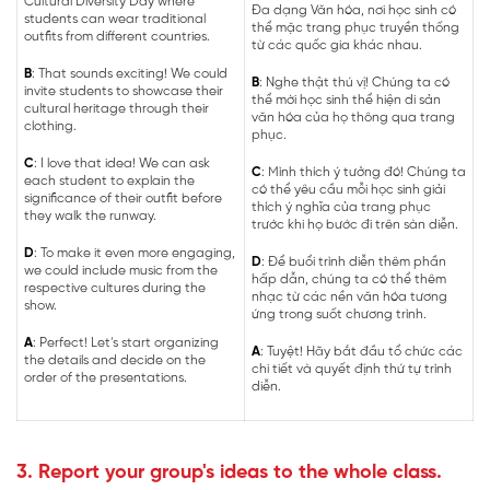
Cultural Diversity Day where
Đa dạng Văn hóa, nơi học sinh có
students can wear traditional
thể mặc trang phục truyền thống
outfits from different countries.
từ các quốc gia khác nhau.
B
: That sounds exciting! We could
B
: Nghe thật thú vị! Chúng ta có
invite students to showcase their
thể mời học sinh thể hiện di sản
cultural heritage through their
văn hóa của họ thông qua trang
clothing.
phục.
C
: I love that idea! We can ask
C
: Mình thích ý tưởng đó! Chúng ta
each student to explain the
có thể yêu cầu mỗi học sinh giải
significance of their outfit before
thích ý nghĩa của trang phục
they walk the runway.
trước khi họ bước đi trên sàn diễn.
D
: To make it even more engaging,
D
: Để buổi trình diễn thêm phần
we could include music from the
hấp dẫn, chúng ta có thể thêm
respective cultures during the
nhạc từ các nền văn hóa tương
show.
ứng trong suốt chương trình.
A
: Perfect! Let’s start organizing
A
: Tuyệt! Hãy bắt đầu tổ chức các
the details and decide on the
chi tiết và quyết định thứ tự trình
order of the presentations.
diễn.
3. Report your group's ideas to the whole class.