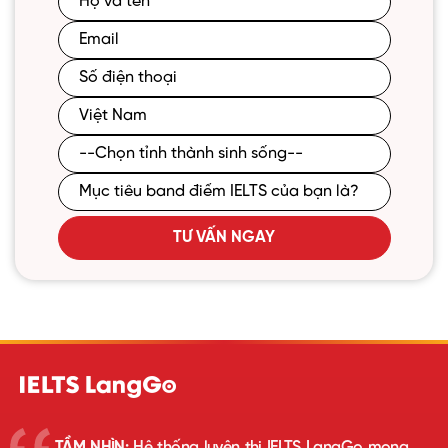
TƯ VẤN NGAY
TẦM NHÌN:
Hệ thống luyện thi IELTS LangGo mong