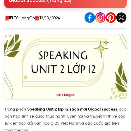
Global Success (Trang 25)
the table and examples below to help you.
2. Work in groups. Your school is organizing a Cultural
Diversity Day. Discuss what the event should include. Use
IELTS LangGo
12/10/2024
the ideas in 1 to create the event programme.
3. Report your group's ideas to the whole class. Vote for the
best Cultural Diversity Day programme.
Trong phần
Speaking Unit 2 lớp 12 sách mới Global success
, các
bạn học sinh sẽ được thực hành luyện nói và thuyết trình về các
sự kiện trao đổi văn hóa giữa Việt Nam và các quốc gia trên
toàn thế giới.