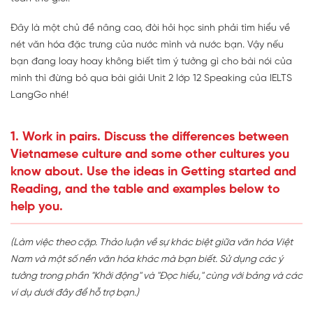
Đây là một chủ đề nâng cao, đòi hỏi học sinh phải tìm hiểu về
nét văn hóa đặc trưng của nước mình và nước bạn. Vậy nếu
bạn đang loay hoay không biết tìm ý tưởng gì cho bài nói của
mình thì đừng bỏ qua bài giải Unit 2 lớp 12 Speaking của IELTS
LangGo nhé!
1. Work in pairs. Discuss the differences between
Vietnamese culture and some other cultures you
know about. Use the ideas in Getting started and
Reading, and the table and examples below to
help you.
(Làm việc theo cặp. Thảo luận về sự khác biệt giữa văn hóa Việt
Nam và một số nền văn hóa khác mà bạn biết. Sử dụng các ý
tưởng trong phần "Khởi động" và "Đọc hiểu," cùng với bảng và các
ví dụ dưới đây để hỗ trợ bạn.)