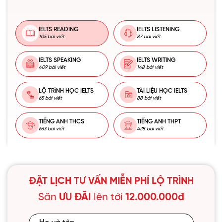
IELTS READING
IELTS LISTENING
105 bài viết
87 bài viết
IELTS SPEAKING
IELTS WRITING
409 bài viết
148 bài viết
LỘ TRÌNH HỌC IELTS
TÀI LIỆU HỌC IELTS
65 bài viết
88 bài viết
TIẾNG ANH THCS
TIẾNG ANH THPT
663 bài viết
428 bài viết
ĐẶT LỊCH TƯ VẤN MIỄN PHÍ LỘ TRÌNH
Săn
ƯU ĐÃI
lên tới
12.000.000đ