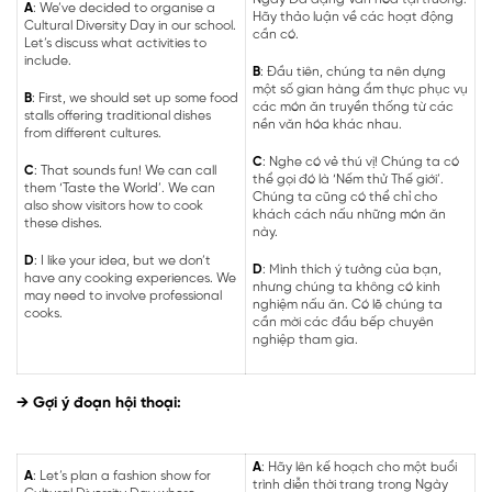
A
: We’ve decided to organise a
Hãy thảo luận về các hoạt động
Cultural Diversity Day in our school.
cần có.
Let’s discuss what activities to
include.
B
: Đầu tiên, chúng ta nên dựng
một số gian hàng ẩm thực phục vụ
B
: First, we should set up some food
các món ăn truyền thống từ các
stalls offering traditional dishes
nền văn hóa khác nhau.
from different cultures.
C
: Nghe có vẻ thú vị! Chúng ta có
C
: That sounds fun! We can call
thể gọi đó là ‘Nếm thử Thế giới’.
them ‘Taste the World’. We can
Chúng ta cũng có thể chỉ cho
also show visitors how to cook
khách cách nấu những món ăn
these dishes.
này.
D
: I like your idea, but we don’t
D
: Mình thích ý tưởng của bạn,
have any cooking experiences. We
nhưng chúng ta không có kinh
may need to involve professional
nghiệm nấu ăn. Có lẽ chúng ta
cooks.
cần mời các đầu bếp chuyên
nghiệp tham gia.
→ Gợi ý đoạn hội thoại:
A
: Hãy lên kế hoạch cho một buổi
A
: Let’s plan a fashion show for
trình diễn thời trang trong Ngày