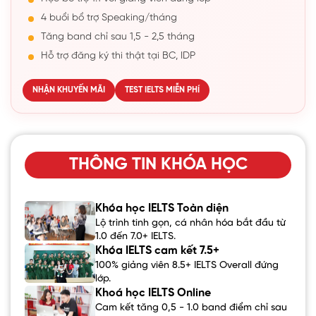
4 buổi bổ trợ Speaking/tháng
Tăng band chỉ sau 1,5 - 2,5 tháng
Hỗ trợ đăng ký thi thật tại BC, IDP
NHẬN KHUYẾN MÃI
TEST IELTS MIỄN PHÍ
THÔNG TIN KHÓA HỌC
Khóa học IELTS Toàn diện
Lộ trình tinh gọn, cá nhân hóa bắt đầu từ
1.0 đến 7.0+ IELTS.
Khóa IELTS cam kết 7.5+
100% giảng viên 8.5+ IELTS Overall đứng
lớp.
Khoá học IELTS Online
Cam kết tăng 0,5 - 1.0 band điểm chỉ sau