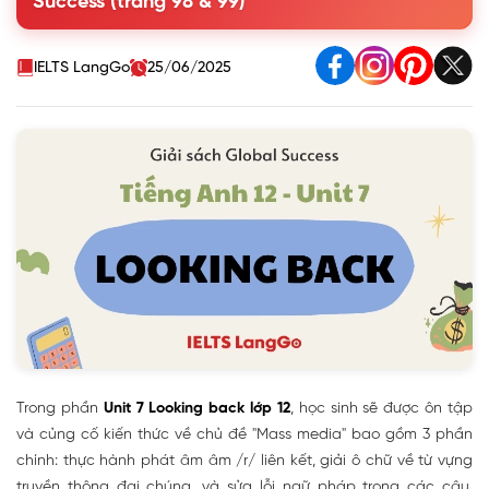
Success (trang 98 & 99)
IELTS LangGo
25/06/2025
Trong phần
Unit 7 Looking back lớp 12
, học sinh sẽ được ôn tập
và củng cố kiến thức về chủ đề "Mass media" bao gồm 3 phần
chính: thực hành phát âm âm /r/ liên kết, giải ô chữ về từ vựng
truyền thông đại chúng, và sửa lỗi ngữ pháp trong các câu.