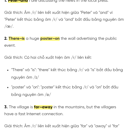
1.
Peter⌢and
I are discussing the news in the local press.
Giải thích: Âm /r/ liên kết xuất hiện giữa "Peter" và "and" vì
"Peter" kết thúc bằng âm /r/ và "and" bắt đầu bằng nguyên âm
/æ/.
2.
There⌢is
a huge
poster⌢on
the wall advertising the public
event.
Giải thích: Có hai chỗ xuất hiện âm /r/ liên kết:
"There" và "is": "there" kết thúc bằng /r/ và "is" bắt đầu bằng
nguyên âm /ɪ/
"poster" và "on": "poster" kết thúc bằng /r/ và "on" bắt đầu
bằng nguyên âm /ɒ/
3.
The village is
far⌢away
in the mountains, but the villagers
have a fast Internet connection.
Giải thích: Âm /r/ liên kết xuất hiện giữa "far" và "away" vì "far"