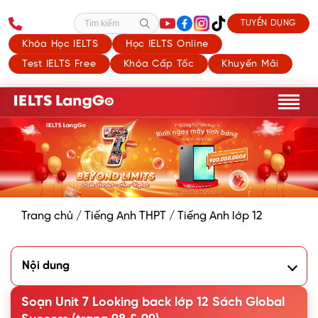
TUYỂN DỤNG
Tìm kiếm
Khóa Học IELTS
Học IELTS Online
Test IELTS Free
Khóa Cấp Tốc
Khuyến Mãi
Trang chủ
/
Tiếng Anh THPT
/
Tiếng Anh lớp 12
Nội dung
1. Pronunciation
2. Vocabulary
Soạn Unit 7 Looking back lớp 12 Sách Global
3. Grammar