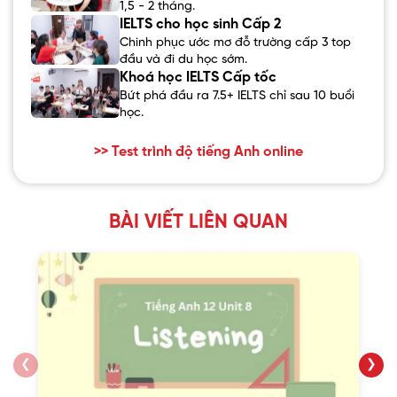
1,5 - 2 tháng.
IELTS cho học sinh Cấp 2
Chinh phục ước mơ đỗ trường cấp 3 top
đầu và đi du học sớm.
Khoá học IELTS Cấp tốc
Bứt phá đầu ra 7.5+ IELTS chỉ sau 10 buổi
học.
>> Test trình độ tiếng Anh online
BÀI VIẾT LIÊN QUAN
❮
❯