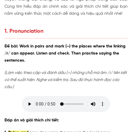
Cùng tìm hiểu đáp án chính xác và giải thích chi tiết giúp bạn
nắm vững kiến thức một cách dễ dàng và hiệu quả nhất nhé!
1. Pronunciation
Đề bài: Work in pairs and mark (⌢) the places where the linking
/r/ can appear. Listen and check. Then practise saying the
sentences.
(Làm việc theo cặp và đánh dấu (⌢) những chỗ mà âm /r/ liên kết
có thể xuất hiện. Nghe và kiểm tra. Sau đó thực hành đọc các
câu.)
Đáp án và giải thích chi tiết: