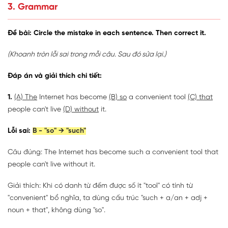
3. Grammar
Đề bài: Circle the mistake in each sentence. Then correct it.
(Khoanh tròn lỗi sai trong mỗi câu. Sau đó sửa lại.)
Đáp án và giải thích chi tiết:
1.
(A) The
Internet has become
(B) so
a convenient tool
(C) that
people can't live
(D) without
it.
Lỗi sai:
B - "so" → "such"
Câu đúng: The Internet has become such a convenient tool that
people can't live without it.
Giải thích: Khi có danh từ đếm được số ít "tool" có tính từ
"convenient" bổ nghĩa, ta dùng cấu trúc "such + a/an + adj +
noun + that", không dùng "so".