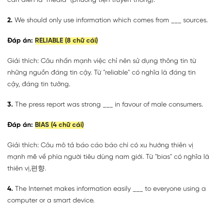
cần điền là "media" (phương tiện truyền thông).
2.
We should only use information which comes from ___ sources.
Đáp án:
RELIABLE (8 chữ cái)
Giải thích: Câu nhấn mạnh việc chỉ nên sử dụng thông tin từ
những nguồn đáng tin cậy. Từ "reliable" có nghĩa là đáng tin
cậy, đáng tin tưởng.
3.
The press report was strong ___ in favour of male consumers.
Đáp án:
BIAS (4 chữ cái)
Giải thích: Câu mô tả báo cáo báo chí có xu hướng thiên vị
mạnh mẽ về phía người tiêu dùng nam giới. Từ "bias" có nghĩa là
thiên vị,편향.
4.
The Internet makes information easily ___ to everyone using a
computer or a smart device.