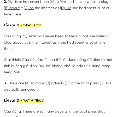
2.
My sister has never been
(A) to
Mexico, but she writes a blog
(B) about
it
(C) on
the Internet as
(D) like
she had spent a lot of
time there.
Lỗi sai:
D - "like" → "if"
Câu đúng: My sister has never been to Mexico, but she writes a
blog about it on the Internet as if she had spent a lot of time
there.
Giải thích: Cấu trúc "as if" (như thể là) được dùng để diễn tả một
tình huống giả định. "As like" không phải là cấu trúc đúng trong
tiếng Anh.
3.
There are
(A) so
many
(B) adverts
(C) in
the local press
(D) so
I
get really annoyed.
Lỗi sai:
D - "so" → "that"
Câu đúng: There are so many adverts in the local press that I