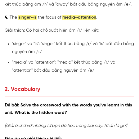
kết thúc bằng âm /r/ và "away" bắt đầu bằng nguyên âm /ə/.
4.
The
singer⌢is
the focus of
media⌢attention
.
Giải thích: Có hai chỗ xuất hiện âm /r/ liên kết:
"singer" và "is": "singer" kết thúc bằng /r/ và "is" bắt đầu bằng
nguyên âm /ɪ/
"media" và "attention": "media" kết thúc bằng /r/ và
"attention" bắt đầu bằng nguyên âm /ə/
2. Vocabulary
Đề bài: Solve the crossword with the words you've learnt in this
unit. What is the hidden word?
(Giải ô chữ với những từ bạn đã học trong bài này. Từ ẩn là gì?)
Đáp án và giải thích chi tiết: