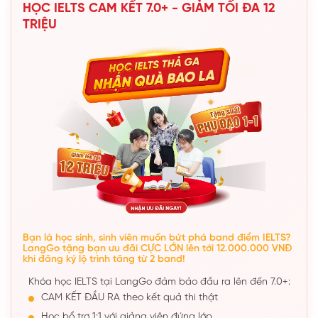
HỌC IELTS CAM KẾT 7.0+ - GIẢM TỐI ĐA 12
TRIỆU
Bạn là học sinh, sinh viên muốn bứt phá band điểm IELTS?
LangGo tặng bạn ưu đãi CỰC LỚN lên tới 12.000.000 VNĐ
khi đăng ký lộ trình tăng từ 2 band!
Khóa học IELTS tại LangGo đảm bảo đầu ra lên đến 7.0+:
CAM KẾT ĐẦU RA theo kết quả thi thật
Học bổ trợ 1:1 với giảng viên đứng lớp