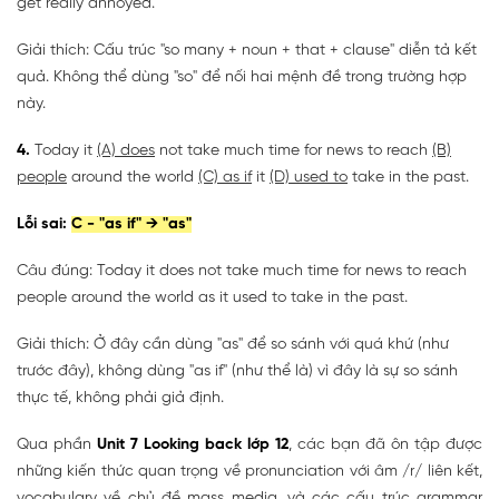
get really annoyed.
Giải thích: Cấu trúc "so many + noun + that + clause" diễn tả kết
quả. Không thể dùng "so" để nối hai mệnh đề trong trường hợp
này.
4.
Today it
(A) does
not take much time for news to reach
(B)
people
around the world
(C) as if
it
(D) used to
take in the past.
Lỗi sai:
C - "as if" → "as"
Câu đúng: Today it does not take much time for news to reach
people around the world as it used to take in the past.
Giải thích: Ở đây cần dùng "as" để so sánh với quá khứ (như
trước đây), không dùng "as if" (như thể là) vì đây là sự so sánh
thực tế, không phải giả định.
Qua phần
Unit 7 Looking back lớp 12
, các bạn đã ôn tập được
những kiến thức quan trọng về pronunciation với âm /r/ liên kết,
vocabulary về chủ đề mass media, và các cấu trúc grammar