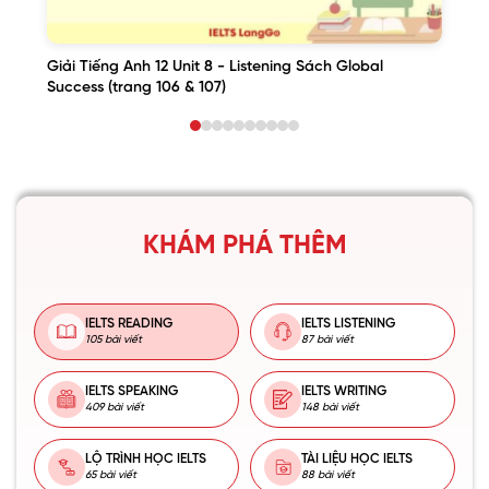
Giải Tiếng Anh 12 Unit 8 - Listening Sách Global
Success (trang 106 & 107)
KHÁM PHÁ THÊM
IELTS READING
IELTS LISTENING
105 bài viết
87 bài viết
IELTS SPEAKING
IELTS WRITING
409 bài viết
148 bài viết
LỘ TRÌNH HỌC IELTS
TÀI LIỆU HỌC IELTS
65 bài viết
88 bài viết