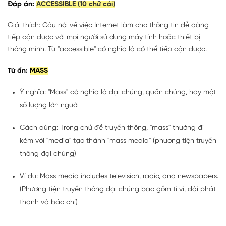
Đáp án:
ACCESSIBLE (10 chữ cái)
Giải thích: Câu nói về việc Internet làm cho thông tin dễ dàng
tiếp cận được với mọi người sử dụng máy tính hoặc thiết bị
thông minh. Từ "accessible" có nghĩa là có thể tiếp cận được.
Từ ẩn:
MASS
Ý nghĩa: "Mass" có nghĩa là đại chúng, quần chúng, hay một
số lượng lớn người
Cách dùng: Trong chủ đề truyền thông, "mass" thường đi
kèm với "media" tạo thành "mass media" (phương tiện truyền
thông đại chúng)
Ví dụ: Mass media includes television, radio, and newspapers.
(Phương tiện truyền thông đại chúng bao gồm ti vi, đài phát
thanh và báo chí)