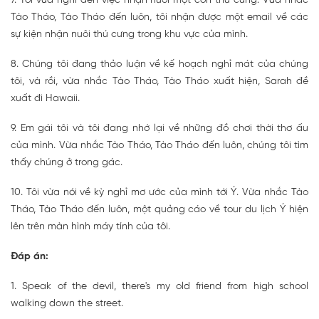
7. Tôi vừa nghĩ đến việc nhận nuôi một con thú cưng. Vừa nhắc
Tào Tháo, Tào Tháo đến luôn, tôi nhận được một email về các
sự kiện nhận nuôi thú cưng trong khu vực của mình.
8. Chúng tôi đang thảo luận về kế hoạch nghỉ mát của chúng
tôi, và rồi, vừa nhắc Tào Tháo, Tào Tháo xuất hiện, Sarah đề
xuất đi Hawaii.
9. Em gái tôi và tôi đang nhớ lại về những đồ chơi thời thơ ấu
của mình. Vừa nhắc Tào Tháo, Tào Tháo đến luôn, chúng tôi tìm
thấy chúng ở trong gác.
10. Tôi vừa nói về kỳ nghỉ mơ ước của mình tới Ý. Vừa nhắc Tào
Tháo, Tào Tháo đến luôn, một quảng cáo về tour du lịch Ý hiện
lên trên màn hình máy tính của tôi.
Đáp án:
1. Speak of the devil, there's my old friend from high school
walking down the street.