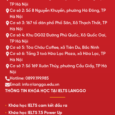
TP Hà Nội
Cơ sở 2: Số 8 Nguyễn Khuyến, phường Hà Đông, TP
Hà Nội
Cơ sở 3: 167 tổ dân phố Phố Săn, Xã Thạch Thất, TP
Hà Nội
Cơ sở 4: Khu DG02 Đường Phủ Quốc, Xã Quốc Oai,
TP Hà Nội
Cơ sở 5: Tòa Châu Coffee, xã Tiên Du, Bắc Ninh
Cơ sở 6: Tầng 3 toà Hòa Lạc Plaza, xã Hòa Lạc, TP
Hà Nội
Cơ sở 7: Số 169 Xuân Thủy, phường Cầu Giấy, TP Hà
Nội
Hotline: 0899.199.985
Email: info@langgo.edu.vn
THÔNG TIN KHÓA HỌC TẠI IELTS LANGGO
Khóa học IELTS cam kết đầu ra
Khóa học IELTS 7.5 Power Up