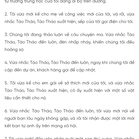
từ trường trung học của tôi đang đi bộ trên đường.
2. Tôi vừa mới kể cho mẹ về công việc mới của tôi, và rồi, vừa
nhắc Tào Tháo, Tào Tháo xuất hiện, sếp của tôi gọi điện cho tôi.
3. Chúng tôi đang thảo luận về câu chuyện ma. Vừa nhắc Tào
Tháo, Tào Tháo đến luôn, đèn nhấp nháy, khiến chúng tôi đều
hoảng sợ.
4. Vừa nhắc Tào Tháo, Tào Tháo đến luôn, ngay khi chúng tôi đề
cập đến dự án, khách hàng gọi để cập nhật.
5. Tôi vừa kể cho em gái về sở thích mới của tôi, và vừa nhắc
Tào Tháo, Tào Tháo xuất hiện, cô ấy xuất hiện với một số vật
liệu cần thiết cho nó.
6. Vừa nhắc Tào Tháo, Tào Tháo đến luôn, tôi vừa mới nói về
người bạn lâu ngày không gặp, và rồi tôi nhận được một lời mời
kết bạn từ anh ấy trên mạng xã hội.