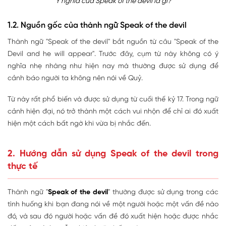
Ý nghĩa của Speak of the devil là gì?
1.2. Nguồn gốc của thành ngữ Speak of the devil
Thành ngữ "Speak of the devil" bắt nguồn từ câu "Speak of the
Devil and he will appear". Trước đây, cụm từ này không có ý
nghĩa nhẹ nhàng như hiện nay mà thường được sử dụng để
cảnh báo người ta không nên nói về Quỷ.
Từ này rất phổ biến và được sử dụng từ cuối thế kỷ 17. Trong ngữ
cảnh hiện đại, nó trở thành một cách vui nhộn để chỉ ai đó xuất
hiện một cách bất ngờ khi vừa bị nhắc đến.
2. Hướng dẫn sử dụng Speak of the devil trong
thực tế
Thành ngữ "
Speak of the devil
" thường được sử dụng trong các
tình huống khi bạn đang nói về một người hoặc một vấn đề nào
đó, và sau đó người hoặc vấn đề đó xuất hiện hoặc được nhắc