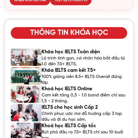
NHẬN KHUYẾN MÃI
TEST IELTS MIỄN PHÍ
THÔNG TIN KHÓA HỌC
Khóa học IELTS Toàn diện
Lộ trình tinh gọn, cá nhân hóa bắt đầu từ
1.0 đến 7.0+ IELTS.
Khóa IELTS cam kết 7.5+
100% giảng viên 8.5+ IELTS Overall đứng
lớp.
Khoá học IELTS Online
Cam kết tăng 0,5 - 1.0 band điểm chỉ sau
1,5 - 2 tháng.
IELTS cho học sinh Cấp 2
Chinh phục ước mơ đỗ trường cấp 3 top
đầu và đi du học sớm.
Khoá học IELTS Cấp tốc
Bứt phá đầu ra 7.5+ IELTS chỉ sau 10 buổi