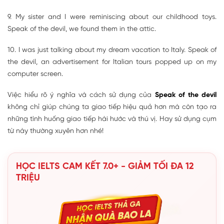
9. My sister and I were reminiscing about our childhood toys.
Speak of the devil, we found them in the attic.
10. I was just talking about my dream vacation to Italy. Speak of
the devil, an advertisement for Italian tours popped up on my
computer screen.
Việc hiểu rõ ý nghĩa và cách sử dụng của
Speak of the devil
không chỉ giúp chúng ta giao tiếp hiệu quả hơn mà còn tạo ra
những tình huống giao tiếp hài hước và thú vị. Hay sử dụng cụm
từ này thường xuyên hơn nhé!
HỌC IELTS CAM KẾT 7.0+ - GIẢM TỐI ĐA 12
TRIỆU