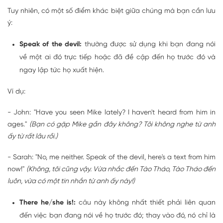
Tuy nhiên, có một số điểm khác biệt giữa chúng mà bạn cần lưu
ý:
Speak of the devil:
thường được sử dụng khi bạn đang nói
về một ai đó trực tiếp hoặc đã đề cập đến họ trước đó và
ngay lập tức họ xuất hiện.
Ví dụ:
- John: "Have you seen Mike lately? I haven't heard from him in
ages."
(Bạn có gặp Mike gần đây không? Tôi không nghe từ anh
ấy từ rất lâu rồi.)
- Sarah: "No, me neither.
Speak of the devil
, here's a text from him
now!"
(Không, tôi cũng vậy. Vừa nhắc đến Tào Tháo, Tào Tháo đến
luôn, vừa có một tin nhắn từ anh ấy này!)
There he/she is!:
câu này không nhất thiết phải liên quan
đến việc bạn đang nói về họ trước đó; thay vào đó, nó chỉ là