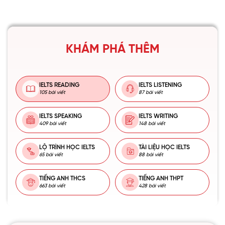
KHÁM PHÁ THÊM
IELTS READING
IELTS LISTENING
105 bài viết
87 bài viết
IELTS SPEAKING
IELTS WRITING
409 bài viết
148 bài viết
LỘ TRÌNH HỌC IELTS
TÀI LIỆU HỌC IELTS
65 bài viết
88 bài viết
TIẾNG ANH THCS
TIẾNG ANH THPT
663 bài viết
428 bài viết