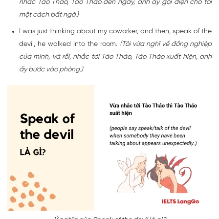
nhắc Tào Tháo, Tào Tháo đến ngay, anh ấy gọi điện cho tôi
một cách bất ngờ.)
I was just thinking about my coworker, and then,
speak of the
devil
, he walked into the room.
(Tôi vừa nghĩ về đồng nghiệp
của mình, và rồi, nhắc tới Tào Tháo, Tào Tháo xuất hiện, anh
ấy bước vào phòng.)