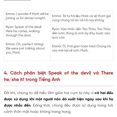
Emma: I wonder if Mark will be
Emma: Tôi tự hỏi liệu Mark có sẽ tham gia
joining us for dinner tonight.
cùng chúng tôi ăn tối tối nay không.
Ryan:
Speak of the devil
!
Ryan: Vừa nhắc đến Tào Tháo, Tào Tháo
Here he comes, walking
đến luôn, đúng là anh ấy đây, bước vào
through the door.
qua cửa.
Emma: Oh, perfect timing!
Emma: Ôi, thời gian hoàn hảo! Chúng tôi
We were just talking about
vừa mới nói về anh, Mark.
you, Mark.
4. Cách phân biệt Speak of the devil và There
he/she it! trong Tiếng Anh
Đôi khi, chúng ta dễ hiểu lầm giữa hai cụm từ này vì
cả hai đều
được sử dụng khi một người nào đó xuất hiện ngay sau khi họ
được nhắc đến
. Đồng thời, chúng đều được sử dụng trong bối
cảnh thân mật hoặc không trang trọng.