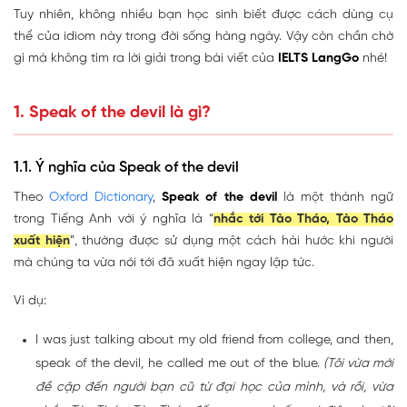
Tuy nhiên, không nhiều bạn học sinh biết được cách dùng cụ
thể của idiom này trong đời sống hàng ngày. Vậy còn chần chờ
gì mà không tìm ra lời giải trong bài viết của
IELTS LangGo
nhé!
1. Speak of the devil là gì?
1.1. Ý nghĩa của Speak of the devil
Theo
Oxford Dictionary
,
Speak of the devil
là một thành ngữ
trong Tiếng Anh với ý nghĩa là “
nhắc tới Tào Tháo, Tào Tháo
xuất hiện
”, thường được sử dụng một cách hài hước khi người
mà chúng ta vừa nói tới đã xuất hiện ngay lập tức.
Ví dụ:
I was just talking about my old friend from college, and then,
speak of the devil
, he called me out of the blue.
(Tôi vừa mới
đề cập đến người bạn cũ từ đại học của mình, và rồi, vừa