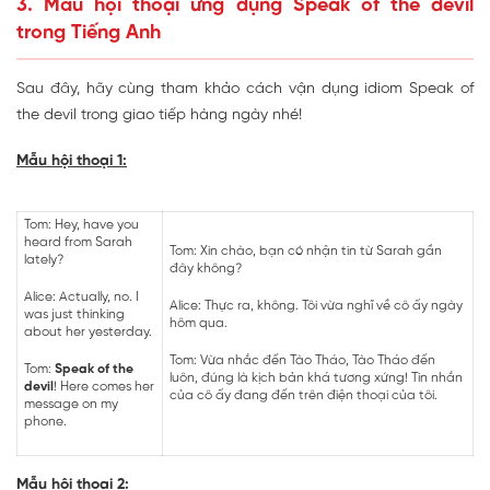
3. Mẫu hội thoại ứng dụng Speak of the devil
trong Tiếng Anh
Sau đây, hãy cùng tham khảo cách vận dụng idiom Speak of
the devil trong giao tiếp hàng ngày nhé!
Mẫu hội thoại 1:
Tom: Hey, have you
heard from Sarah
Tom: Xin chào, bạn có nhận tin từ Sarah gần
lately?
đây không?
Alice: Actually, no. I
Alice: Thực ra, không. Tôi vừa nghĩ về cô ấy ngày
was just thinking
hôm qua.
about her yesterday.
Tom: Vừa nhắc đến Tào Tháo, Tào Tháo đến
Tom:
Speak of the
luôn, đúng là kịch bản khá tương xứng! Tin nhắn
devil
! Here comes her
của cô ấy đang đến trên điện thoại của tôi.
message on my
phone.
Mẫu hội thoại 2: