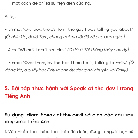
một cách để chỉ ra sự hiện diện của họ.
Ví dụ:
- Emma: "Oh, look, there's Tom, the guy I was telling you about."
(Ồ, nhìn kìa, đó là Tom, chàng trai mà tôi đã kể cho bạn nghe.)
- Alex: "Where? I don't see him."
(Ở đâu? Tôi không thấy anh ấy.)
- Emma: "Over there, by the bar.
There he is
, talking to Emily."
(Ở
đằng kia, ở quầy bar. Đây là anh ấy, đang nói chuyện với Emily.)
5. Bài tập thực hành với Speak of the devil trong
Tiếng Anh
Sử dụng idiom Speak of the devil và dịch các câu sau
đây sang Tiếng Anh:
1. Vừa nhắc Tào Tháo, Tào Tháo đến luôn, đúng là người bạn cũ