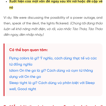
Xuất hiện của một vấn đề ngay sau khi nói hoặc đề cập về
nó
Ví dụ: We were discussing the possibility of a power outage, and
then,
speak of the devil
, the lights flickered.
(Chúng tôi đang thảo
luận về khả năng mất điện, và rồi, vừa nhắc Tào Tháo, Tào Tháo
đến ngay, đèn nhấp nháy.)
Có thể bạn quan tâm:
Flying colors là gì? Ý nghĩa, cách dùng thực tế và các
từ đồng nghĩa
Idiom On the go là gì? Cách dùng và cụm từ thông
dụng với On the go
Sleep tight là gì? Cách dùng và phân biệt với Sleep
well, Good night