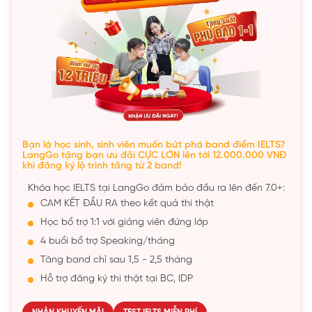
Bạn là học sinh, sinh viên muốn bứt phá band điểm IELTS?
LangGo tặng bạn ưu đãi CỰC LỚN lên tới 12.000.000 VNĐ
khi đăng ký lộ trình tăng từ 2 band!
Khóa học IELTS tại LangGo đảm bảo đầu ra lên đến 7.0+:
CAM KẾT ĐẦU RA theo kết quả thi thật
Học bổ trợ 1:1 với giảng viên đứng lớp
4 buổi bổ trợ Speaking/tháng
Tăng band chỉ sau 1,5 - 2,5 tháng
Hỗ trợ đăng ký thi thật tại BC, IDP