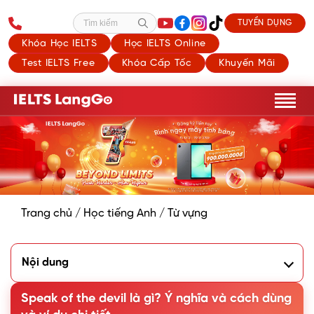
TUYỂN DỤNG
Tìm kiếm
Khóa Học IELTS
Học IELTS Online
Test IELTS Free
Khóa Cấp Tốc
Khuyến Mãi
Trang chủ
/
Học tiếng Anh
/
Từ vựng
Nội dung
1. Speak of the devil là gì?
Speak of the devil là gì? Ý nghĩa và cách dùng
1.1. Ý nghĩa của Speak of the devil
1.2. Nguồn gốc của thành ngữ Speak of the devil