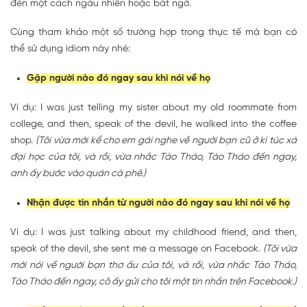
đến một cách ngẫu nhiên hoặc bất ngờ.
Cùng tham khảo một số trường hợp trong thực tế mà bạn có
thể sử dụng idiom này nhé:
Gặp người nào đó ngay sau khi nói về họ
Ví dụ: I was just telling my sister about my old roommate from
college, and then,
speak of the devil
, he walked into the coffee
shop.
(Tôi vừa mới kể cho em gái nghe về người bạn cũ ở kí túc xá
đại học của tôi, và rồi, vừa nhắc Tào Tháo, Tào Tháo đến ngay,
anh ấy bước vào quán cà phê.)
Nhận được tin nhắn từ người nào đó ngay sau khi nói về họ
Ví dụ: I was just talking about my childhood friend, and then,
speak of the devil
, she sent me a message on Facebook.
(Tôi vừa
mới nói về người bạn thơ ấu của tôi, và rồi, vừa nhắc Tào Tháo,
Tào Tháo đến ngay, cô ấy gửi cho tôi một tin nhắn trên Facebook.)