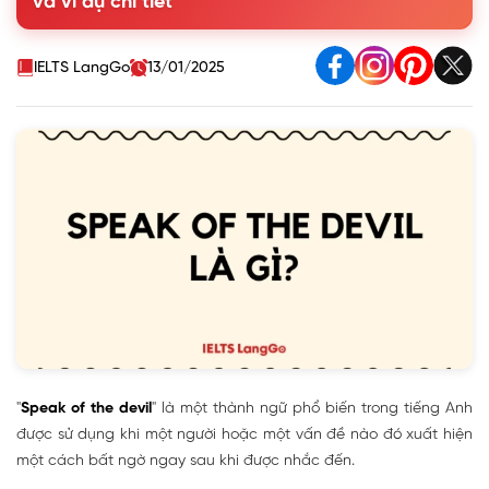
và ví dụ chi tiết
2. Hướng dẫn sử dụng Speak of the devil trong thực tế
3. Mẫu hội thoại ứng dụng Speak of the devil trong Tiếng
Anh
IELTS LangGo
13/01/2025
4. Cách phân biệt Speak of the devil và There he/she it!
trong Tiếng Anh
5. Bài tập thực hành với Speak of the devil trong Tiếng Anh
"
Speak of the devil
" là một thành ngữ phổ biến trong tiếng Anh
được sử dụng khi một người hoặc một vấn đề nào đó xuất hiện
một cách bất ngờ ngay sau khi được nhắc đến.