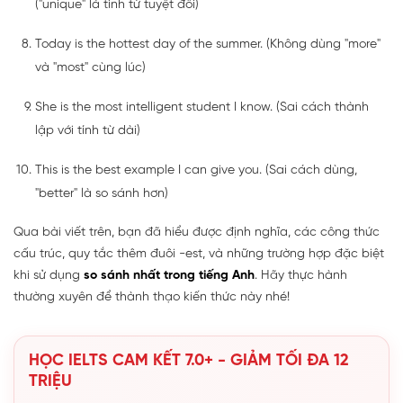
("unique" là tính từ tuyệt đối)
Today is the hottest day of the summer. (Không dùng "more"
và "most" cùng lúc)
She is the most intelligent student I know. (Sai cách thành
lập với tính từ dài)
This is the best example I can give you. (Sai cách dùng,
"better" là so sánh hơn)
Qua bài viết trên, bạn đã hiểu được định nghĩa, các công thức
cấu trúc, quy tắc thêm đuôi -est, và những trường hợp đặc biệt
khi sử dụng
so sánh nhất trong tiếng Anh
. Hãy thực hành
thường xuyên để thành thạo kiến thức này nhé!
HỌC IELTS CAM KẾT 7.0+ - GIẢM TỐI ĐA 12
TRIỆU