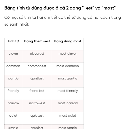
Bảng tính từ dùng được ở cả 2 dạng "-est" và "most"
Có một số tính từ hai âm tiết có thể sử dụng cả hai cách trong
so sánh nhất:
Tính từ
Dạng thêm -est
Dạng dùng most
clever
cleverest
most clever
common
commonest
most common
gentle
gentlest
most gentle
friendly
friendliest
most friendly
narrow
narrowest
most narrow
quiet
quietest
most quiet
simple
simplest
most simple