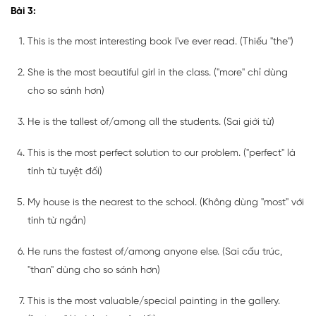
Bài 3:
This is the most interesting book I've ever read. (Thiếu "the")
She is the most beautiful girl in the class. ("more" chỉ dùng
cho so sánh hơn)
He is the tallest of/among all the students. (Sai giới từ)
This is the most perfect solution to our problem. ("perfect" là
tính từ tuyệt đối)
My house is the nearest to the school. (Không dùng "most" với
tính từ ngắn)
He runs the fastest of/among anyone else. (Sai cấu trúc,
"than" dùng cho so sánh hơn)
This is the most valuable/special painting in the gallery.