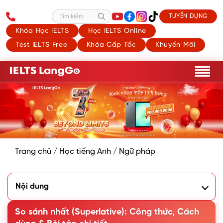
TUYỂN DỤNG
Tìm kiếm
Khóa Học IELTS
Học IELTS Online
Test IELTS Free
Khóa Cấp Tốc
Khuyến Mãi
Trang chủ
/
Học tiếng Anh
/
Ngữ pháp
Nội dung
1. So sánh nhất là gì?
2. Công thức so sánh nhất trong tiếng Anh
So sánh nhất (Superlative): Công thức, Cách
3. Quy tắc thêm đuôi -est trong so sánh nhất