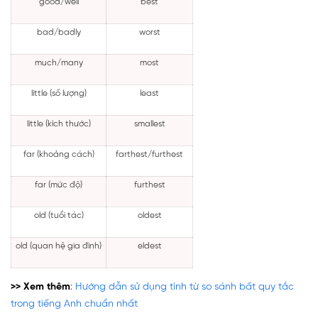
good/well
best
bad/badly
worst
much/many
most
little (số lượng)
least
little (kích thước)
smallest
far (khoảng cách)
farthest/furthest
far (mức độ)
furthest
old (tuổi tác)
oldest
old (quan hệ gia đình)
eldest
>> Xem thêm
:
Hướng dẫn sử dụng tính từ so sánh bất quy tắc
trong tiếng Anh chuẩn nhất