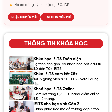
Hỗ trợ đăng ký thi thật tại BC, IDP
NHẬN KHUYẾN MÃI
TEST IELTS MIỄN PHÍ
THÔNG TIN KHÓA HỌC
Khóa học IELTS Toàn diện
Lộ trình tinh gọn, cá nhân hóa bắt đầu từ
1.0 đến 7.0+ IELTS.
Khóa IELTS cam kết 7.5+
100% giảng viên 8.5+ IELTS Overall đứng
lớp.
Khoá học IELTS Online
Cam kết tăng 0,5 - 1.0 band điểm chỉ sau
1,5 - 2 tháng.
IELTS cho học sinh Cấp 2
Chinh phục ước mơ đỗ trường cấp 3 top