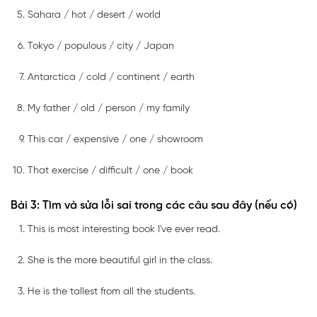
Sahara / hot / desert / world
Tokyo / populous / city / Japan
Antarctica / cold / continent / earth
My father / old / person / my family
This car / expensive / one / showroom
That exercise / difficult / one / book
Bài 3: Tìm và sửa lỗi sai trong các câu sau đây (nếu có)
This is most interesting book I've ever read.
She is the more beautiful girl in the class.
He is the tallest from all the students.