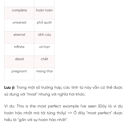
complete
hoàn toàn
universal
phổ quát
eternal
vĩnh cửu
infinite
vô hạn
dead
chết
pregnant
mang thai
Lưu ý:
Trong một số trường hợp, các tính từ này vẫn có thể được
sử dụng với "most" nhưng với nghĩa hơi khác.
Ví dụ: This is the most perfect example I've seen (Đây là ví dụ
hoàn hảo nhất mà tôi từng thấy) => Ở đây "most perfect" được
hiểu là "gần với sự hoàn hảo nhất".