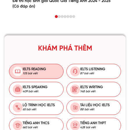
Đề thi học sinh giỏi Quốc Gia Tiếng Anh 2024 - 2025
(Có đáp án)
KHÁM PHÁ THÊM
IELTS READING
IELTS LISTENING
105 bài viết
87 bài viết
IELTS SPEAKING
IELTS WRITING
409 bài viết
148 bài viết
LỘ TRÌNH HỌC IELTS
TÀI LIỆU HỌC IELTS
65 bài viết
88 bài viết
TIẾNG ANH THCS
TIẾNG ANH THPT
663 bài viết
428 bài viết