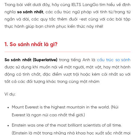
Trong bài viết dưới đây, hãy cùng IELTS LangGo tìm hiểu về định
nghĩa
so sánh nhất
, các cấu trúc ngữ pháp với tính từ/trạng từ
ngắn và dài, các quy tắc thêm đuôi -est cùng với các bài tập
thực hành giúp bạn chinh phục kiến thức này nhé!
1. So sánh nhất là gì?
So sánh nhất (Superlative)
trong tiếng Anh là
cấu trúc so sánh
được sử dụng khi muốn nói về một người, một vật, hay một hành
động có tính chất, đặc điểm vượt trội hoặc kém cỏi nhất so với
tất cả các đối tượng khác trong cùng một nhóm
Ví dụ:
Mount Everest is the highest mountain in the world. (Núi
Everest là ngọn núi cao nhất thế giới.)
Einstein was one of the most brilliant scientists of all time.
(Einstein là một trong những nhà khoa học xuất sắc nhất mọi