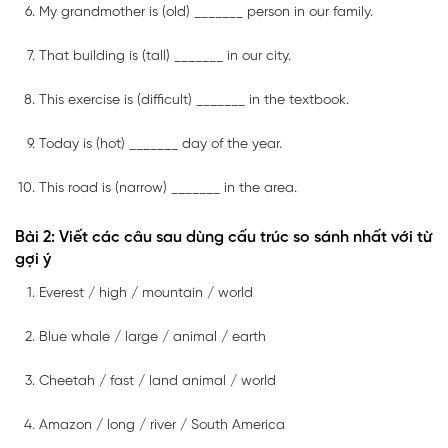
My grandmother is (old) _______ person in our family.
That building is (tall) _______ in our city.
This exercise is (difficult) _______ in the textbook.
Today is (hot) _______ day of the year.
This road is (narrow) _______ in the area.
Bài 2: Viết các câu sau dùng cấu trúc so sánh nhất với từ
gợi ý
Everest / high / mountain / world
Blue whale / large / animal / earth
Cheetah / fast / land animal / world
Amazon / long / river / South America