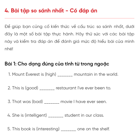
4. Bài tập so sánh nhất - Có đáp án
Để giúp bạn củng cố kiến thức về cấu trúc so sánh nhất, dưới
đây là một số bài tập thực hành. Hãy thử sức với các bài tập
này và kiểm tra đáp án để đánh giá mức độ hiểu bài của mình
nhé!
Bài 1: Cho dạng đúng của tính từ trong ngoặc
Mount Everest is (high) _______ mountain in the world.
This is (good) _______ restaurant I've ever been to.
That was (bad) _______ movie I have ever seen.
She is (intelligent) _______ student in our class.
This book is (interesting) _______ one on the shelf.