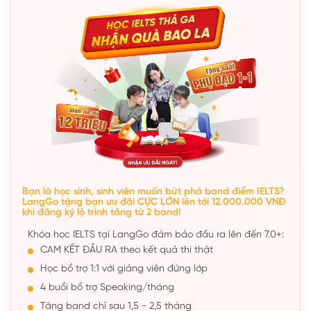
Bạn là học sinh, sinh viên muốn bứt phá band điểm IELTS?
LangGo tặng bạn ưu đãi CỰC LỚN lên tới 12.000.000 VNĐ
khi đăng ký lộ trình tăng từ 2 band!
Khóa học IELTS tại LangGo đảm bảo đầu ra lên đến 7.0+:
CAM KẾT ĐẦU RA theo kết quả thi thật
Học bổ trợ 1:1 với giảng viên đứng lớp
4 buổi bổ trợ Speaking/tháng
Tăng band chỉ sau 1,5 - 2,5 tháng