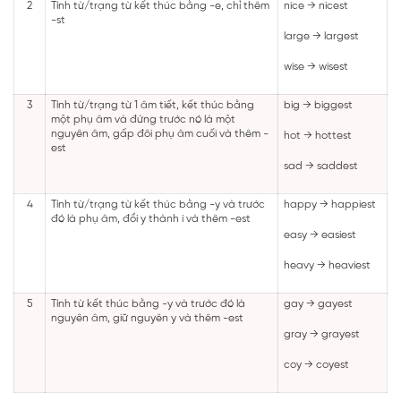
2
Tính từ/trạng từ kết thúc bằng -e, chỉ thêm
nice → nicest
-st
large → largest
wise → wisest
3
Tính từ/trạng từ 1 âm tiết, kết thúc bằng
big → biggest
một phụ âm và đứng trước nó là một
nguyên âm, gấp đôi phụ âm cuối và thêm -
hot → hottest
est
sad → saddest
4
Tính từ/trạng từ kết thúc bằng -y và trước
happy → happiest
đó là phụ âm, đổi y thành i và thêm -est
easy → easiest
heavy → heaviest
5
Tính từ kết thúc bằng -y và trước đó là
gay → gayest
nguyên âm, giữ nguyên y và thêm -est
gray → grayest
coy → coyest