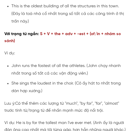
This is the oldest building of all the structures in this town.
(Đây là toà nhà cổ nhất trong số tất cả các công trình ở thị
trấn này.)
Với trạng từ ngắn:
S + V + the + adv + -est + (of/in + nhóm so
sánh)
Ví dụ:
John runs the fastest of all the athletes. (John chạy nhanh
nhất trong số tất cả các vận động viên.)
She sings the loudest in the choir. (Cô ấy hát to nhất trong
dàn hợp xướng.)
Lưu ý:Có thể thêm các lượng từ "much", "by far", "far", "almost"
trước tính từ/trạng từ để nhấn mạnh mức độ nổi trội.
Ví dụ: He is by far the tallest man I've ever met. (Anh ấy là người
đàn ông cao nhất mà tôi từng gặp, hơn hẳn những người khác.)