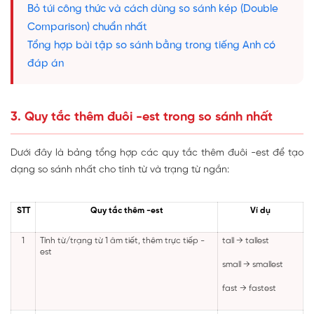
Bỏ túi công thức và cách dùng so sánh kép (Double
Comparison) chuẩn nhất
Tổng hợp bài tập so sánh bằng trong tiếng Anh có
đáp án
3. Quy tắc thêm đuôi -est trong so sánh nhất
Dưới đây là bảng tổng hợp các quy tắc thêm đuôi -est để tạo
dạng so sánh nhất cho tính từ và trạng từ ngắn:
STT
Quy tắc thêm -est
Ví dụ
1
Tính từ/trạng từ 1 âm tiết, thêm trực tiếp -
tall → tallest
est
small → smallest
fast → fastest