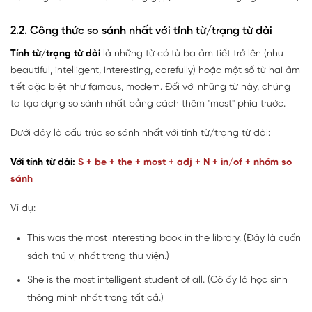
2.2. Công thức so sánh nhất với tính từ/trạng từ dài
Tính từ/trạng từ dài
là những từ có từ ba âm tiết trở lên (như
beautiful, intelligent, interesting, carefully) hoặc một số từ hai âm
tiết đặc biệt như famous, modern. Đối với những từ này, chúng
ta tạo dạng so sánh nhất bằng cách thêm "most" phía trước.
Dưới đây là cấu trúc so sánh nhất với tính từ/trạng từ dài:
Với tính từ dài:
S + be + the + most + adj + N + in/of + nhóm so
sánh
Ví dụ:
This was the most interesting book in the library. (Đây là cuốn
sách thú vị nhất trong thư viện.)
She is the most intelligent student of all. (Cô ấy là học sinh
thông minh nhất trong tất cả.)