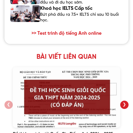
đầu và đi du học sớm.
Khoá học IELTS Cấp tốc
Bứt phá đầu ra 7.5+ IELTS chỉ sau 10 buổi
học.
>> Test trình độ tiếng Anh online
BÀI VIẾT LIÊN QUAN
❮
❯