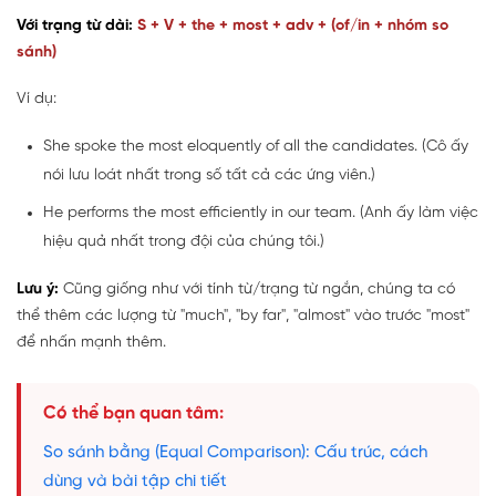
Với trạng từ dài:
S + V + the + most + adv + (of/in + nhóm so
sánh)
Ví dụ:
She spoke the most eloquently of all the candidates. (Cô ấy
nói lưu loát nhất trong số tất cả các ứng viên.)
He performs the most efficiently in our team. (Anh ấy làm việc
hiệu quả nhất trong đội của chúng tôi.)
Lưu ý:
Cũng giống như với tính từ/trạng từ ngắn, chúng ta có
thể thêm các lượng từ "much", "by far", "almost" vào trước "most"
để nhấn mạnh thêm.
Có thể bạn quan tâm:
So sánh bằng (Equal Comparison): Cấu trúc, cách
dùng và bài tập chi tiết