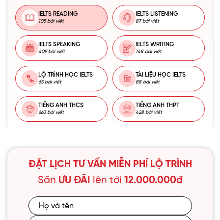
IELTS READING
IELTS LISTENING
105 bài viết
87 bài viết
IELTS SPEAKING
IELTS WRITING
409 bài viết
148 bài viết
LỘ TRÌNH HỌC IELTS
TÀI LIỆU HỌC IELTS
65 bài viết
88 bài viết
TIẾNG ANH THCS
TIẾNG ANH THPT
663 bài viết
428 bài viết
ĐẶT LỊCH TƯ VẤN MIỄN PHÍ LỘ TRÌNH
Săn
ƯU ĐÃI
lên tới
12.000.000đ