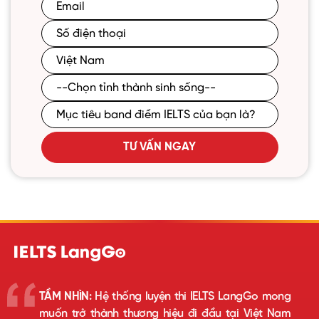
TƯ VẤN NGAY
TẦM NHÌN:
Hệ thống luyện thi IELTS LangGo mong
muốn trở thành thương hiệu đi đầu tại Việt Nam