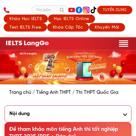
TUYỂN DỤNG
Tìm kiếm
Khóa Học IELTS
Học IELTS Online
Test IELTS Free
Khóa Cấp Tốc
Khuyến Mãi
Trang chủ
/
Tiếng Anh THPT
/
Thi THPT Quốc Gia
Nội dung
1. Đề tham khảo môn tiếng Anh thi tốt nghiệp THPT 2025
2. Đáp án đề tham khảo môn tiếng Anh Kỳ thi tốt nghiệp
Đề tham khảo môn tiếng Anh thi tốt nghiệp
THPT Quốc gia 2025