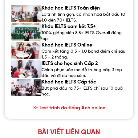
Khóa học IELTS Toàn diện
Lộ trình tinh gọn, cá nhân hóa bắt đầu từ
1.0 đến 7.0+ IELTS.
Khóa IELTS cam kết 7.5+
100% giảng viên 8.5+ IELTS Overall đứng
lớp.
Khoá học IELTS Online
Cam kết tăng 0,5 - 1.0 band điểm chỉ sau
1,5 - 2 tháng.
IELTS cho học sinh Cấp 2
Chinh phục ước mơ đỗ trường cấp 3 top
đầu và đi du học sớm.
Khoá học IELTS Cấp tốc
Bứt phá đầu ra 7.5+ IELTS chỉ sau 10 buổi
học.
>> Test trình độ tiếng Anh online
BÀI VIẾT LIÊN QUAN