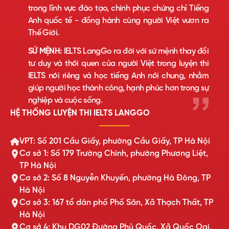
trong lĩnh vực đào tạo, chinh phục chứng chỉ Tiếng
Anh quốc tế - đồng hành cùng người Việt vươn ra
Thế Giới.
SỨ MỆNH:
IELTS LangGo ra đời với sứ mệnh thay đổi
tư duy và thói quen của người Việt trong luyện thi
IELTS nói riêng và học tiếng Anh nói chung, nhằm
giúp người học thành công, hạnh phúc hơn trong sự
nghiệp và cuộc sống.
HỆ THỐNG LUYỆN THI IELTS LANGGO
VPT: Số 201 Cầu Giấy, phường Cầu Giấy, TP Hà Nội
Cơ sở 1: Số 179 Trường Chinh, phường Phương Liệt,
TP Hà Nội
Cơ sở 2: Số 8 Nguyễn Khuyến, phường Hà Đông, TP
Hà Nội
Cơ sở 3: 167 tổ dân phố Phố Săn, Xã Thạch Thất, TP
Hà Nội
Cơ sở 4: Khu DG02 Đường Phủ Quốc, Xã Quốc Oai,