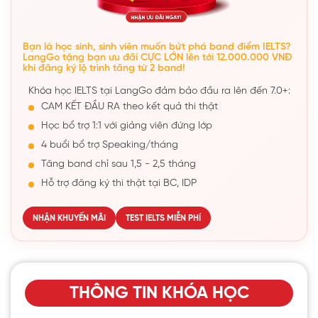
Bạn là học sinh, sinh viên muốn bứt phá band điểm IELTS?
LangGo tặng bạn ưu đãi CỰC LỚN lên tới 12.000.000 VNĐ
khi đăng ký lộ trình tăng từ 2 band!
Khóa học IELTS tại LangGo đảm bảo đầu ra lên đến 7.0+:
CAM KẾT ĐẦU RA theo kết quả thi thật
Học bổ trợ 1:1 với giảng viên đứng lớp
4 buổi bổ trợ Speaking/tháng
Tăng band chỉ sau 1,5 - 2,5 tháng
Hỗ trợ đăng ký thi thật tại BC, IDP
NHẬN KHUYẾN MÃI
TEST IELTS MIỄN PHÍ
THÔNG TIN KHÓA HỌC