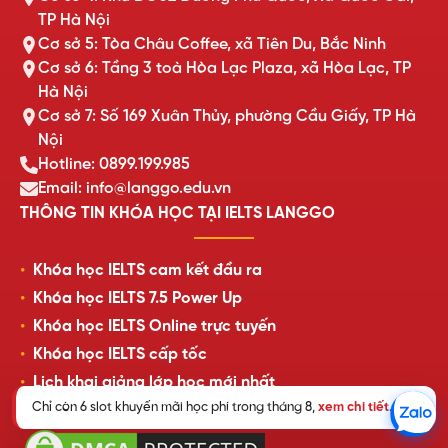
TP Hà Nội
Cơ sở 5: Tòa Châu Coffee, xã Tiên Du, Bắc Ninh
Cơ sở 6: Tầng 3 toà Hòa Lạc Plaza, xã Hòa Lạc, TP
Hà Nội
Cơ sở 7: Số 169 Xuân Thủy, phường Cầu Giấy, TP Hà
Nội
Hotline: 0899.199.985
Email: info@langgo.edu.vn
THÔNG TIN KHÓA HỌC TẠI IELTS LANGGO
Khóa học IELTS cam kết đầu ra
Khóa học IELTS 7.5 Power Up
Khóa học IELTS Online trực tuyến
Khóa học IELTS cấp tốc
Lịch khai giảng lớp học mới nhất
Chỉ còn 6 slot khuyến mãi học phí trong tháng 8,
xem chi tiết
.
Review của học viên LangGo