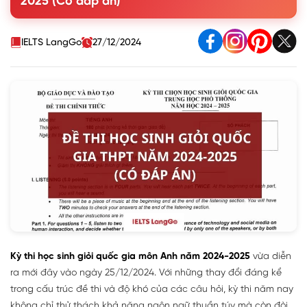
2025 (Có đáp án)
- 2025 (đang cập nhật)
IELTS LangGo
27/12/2024
Kỳ thi học sinh giỏi quốc gia môn Anh năm 2024-2025
vừa diễn
ra mới đây vào ngày 25/12/2024. Với những thay đổi đáng kể
trong cấu trúc đề thi và độ khó của các câu hỏi, kỳ thi năm nay
không chỉ thử thách khả năng ngôn ngữ thuần túy mà còn đòi