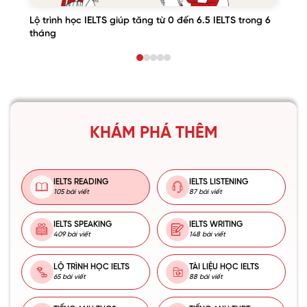
Lộ trình học IELTS giúp tăng từ 0 đến 6.5 IELTS trong 6
tháng
KHÁM PHÁ THÊM
IELTS READING
IELTS LISTENING
105 bài viết
87 bài viết
IELTS SPEAKING
IELTS WRITING
409 bài viết
148 bài viết
LỘ TRÌNH HỌC IELTS
TÀI LIỆU HỌC IELTS
65 bài viết
88 bài viết