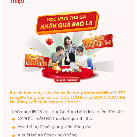
TRIỆU
Bạn là học sinh, sinh viên muốn bứt phá band điểm IELTS?
LangGo tặng bạn ưu đãi CỰC LỚN lên tới 12.000.000 VNĐ
khi đăng ký lộ trình tăng từ 2 band!
Khóa học IELTS tại LangGo đảm bảo đầu ra lên đến 7.0+:
CAM KẾT ĐẦU RA theo kết quả thi thật
Học bổ trợ 1:1 với giảng viên đứng lớp
4 buổi bổ trợ Speaking/tháng