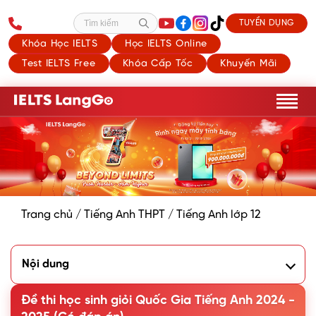
TUYỂN DỤNG
Tìm kiếm
Khóa Học IELTS
Học IELTS Online
Test IELTS Free
Khóa Cấp Tốc
Khuyến Mãi
Trang chủ
/
Tiếng Anh THPT
/
Tiếng Anh lớp 12
Nội dung
1. Đề thi học sinh giỏi Quốc Gia môn Anh năm 2024 - 2025
(PDF)
Đề thi học sinh giỏi Quốc Gia Tiếng Anh 2024 -
2. Đáp án đề thi học sinh giỏi Quốc Gia môn Anh năm 2024