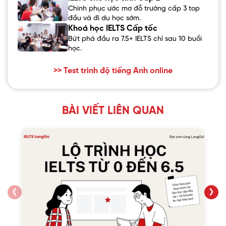
Chinh phục ước mơ đỗ trường cấp 3 top
đầu và đi du học sớm.
Khoá học IELTS Cấp tốc
Bứt phá đầu ra 7.5+ IELTS chỉ sau 10 buổi
học.
>> Test trình độ tiếng Anh online
BÀI VIẾT LIÊN QUAN
❮
❯