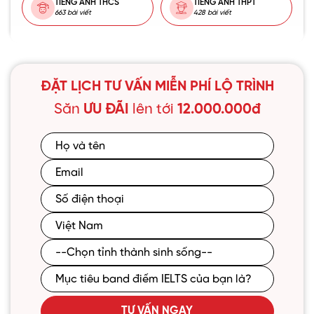
TIẾNG ANH THCS
TIẾNG ANH THPT
663 bài viết
428 bài viết
ĐẶT LỊCH TƯ VẤN MIỄN PHÍ LỘ TRÌNH
Săn
ƯU ĐÃI
lên tới
12.000.000đ
TƯ VẤN NGAY