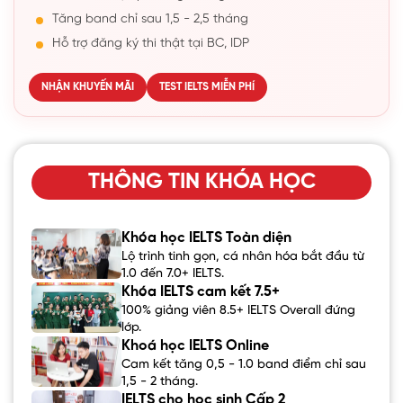
Tăng band chỉ sau 1,5 - 2,5 tháng
Hỗ trợ đăng ký thi thật tại BC, IDP
NHẬN KHUYẾN MÃI
TEST IELTS MIỄN PHÍ
THÔNG TIN KHÓA HỌC
Khóa học IELTS Toàn diện
Lộ trình tinh gọn, cá nhân hóa bắt đầu từ
1.0 đến 7.0+ IELTS.
Khóa IELTS cam kết 7.5+
100% giảng viên 8.5+ IELTS Overall đứng
lớp.
Khoá học IELTS Online
Cam kết tăng 0,5 - 1.0 band điểm chỉ sau
1,5 - 2 tháng.
IELTS cho học sinh Cấp 2