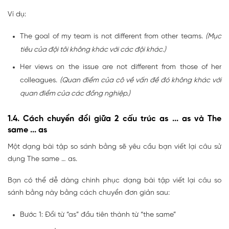
Ví dụ:
The goal of my team is not different from other teams.
(Mục
tiêu của đội tôi không khác với các đội khác.)
Her views on the issue are not different from those of her
colleagues.
(Quan điểm của cô về vấn đề đó không khác với
quan điểm của các đồng nghiệp.)
1.4. Cách chuyển đổi giữa 2 cấu trúc as ... as và The
same ... as
Một dạng bài tập so sánh bằng sẽ yêu cầu bạn viết lại câu sử
dụng The same … as.
Bạn có thể dễ dàng chinh phục dạng bài tập viết lại câu so
sánh bằng này bằng cách chuyển đơn giản sau:
Bước 1: Đổi từ “as” đầu tiên thành từ “the same”