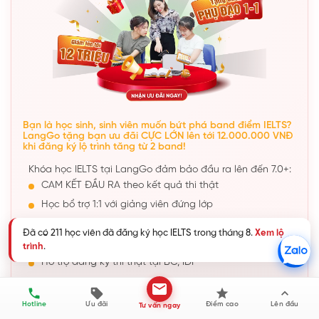
Bạn là học sinh, sinh viên muốn bứt phá band điểm IELTS?
LangGo tặng bạn ưu đãi CỰC LỚN lên tới 12.000.000 VNĐ
khi đăng ký lộ trình tăng từ 2 band!
Khóa học IELTS tại LangGo đảm bảo đầu ra lên đến 7.0+:
CAM KẾT ĐẦU RA theo kết quả thi thật
Học bổ trợ 1:1 với giảng viên đứng lớp
4 buổi bổ trợ Speaking/tháng
Tăng band chỉ sau 1,5 - 2,5 tháng
Hỗ trợ đăng ký thi thật tại BC, IDP
Đã có 211 học viên đã đăng ký học IELTS trong tháng 8.
Xem lộ
trình
.
NHẬN KHUYẾN MÃI
TEST IELTS MIỄN PHÍ
Hotline
Ưu đãi
Điểm cao
Lên đầu
Tư vấn ngay