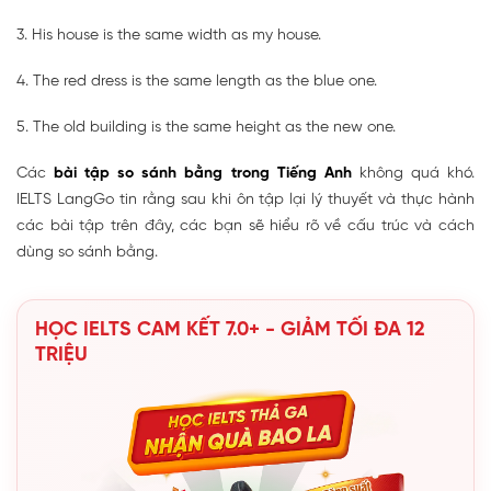
3. His house is the same width as my house.
4. The red dress is the same length as the blue one.
5. The old building is the same height as the new one.
Các
bài tập so sánh bằng trong Tiếng Anh
không quá khó.
IELTS LangGo tin rằng sau khi ôn tập lại lý thuyết và thực hành
các bài tập trên đây, các bạn sẽ hiểu rõ về cấu trúc và cách
dùng so sánh bằng.
HỌC IELTS CAM KẾT 7.0+ - GIẢM TỐI ĐA 12
TRIỆU