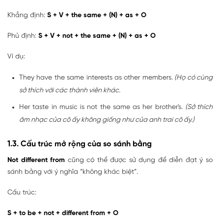
Khẳng định:
S + V + the same + (N) + as + O
Phủ định:
S + V + not + the same + (N) + as + O
Ví dụ:
They have the same interests as other members.
(Họ có cùng
sở thích với các thành viên khác.
Her taste in music is not the same as her brother's.
(Sở thích
âm nhạc của cô ấy không giống như của anh trai cô ấy.)
1.3. Cấu trúc mở rộng của so sánh bằng
Not different from
cũng có thể được sử dụng để diễn đạt ý so
sánh bằng với ý nghĩa “không khác biệt”.
Cấu trúc:
S + to be + not + different from + O