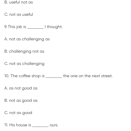
B. useful not as
C. not as useful
9. This job is ________ I thought.
A. not as challenging as
B. challenging not as
C. not as challenging
10. The coffee shop is ________ the one on the next street.
A. as not good as
B. not as good as
C. not as good
11. His house is ________ ours.