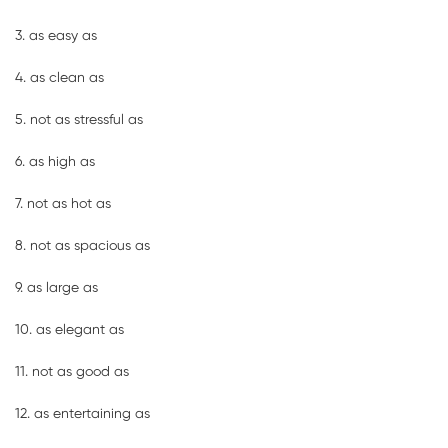
3. as easy as
4. as clean as
5. not as stressful as
6. as high as
7. not as hot as
8. not as spacious as
9. as large as
10. as elegant as
11. not as good as
12. as entertaining as