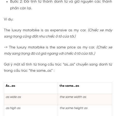
Bước 2: Đổi tính từ thành danh từ và giữ nguyên các thành
phần còn lại.
Ví dụ:
The luxury motorbike is as expensive as my car.
(Chiếc xe máy
sang trọng cũng đắt như chiếc ô tô của tôi.)
-> The luxury motorbike is the same price as my car.
(Chiếc xe
máy sang trọng đó có giá ngang với chiếc ô tô của tôi..)
Gợi ý một số tính từ trong cấu trúc “as…as” chuyển sang danh từ
trong cấu trúc “the same…as” :
As…as
the same…as
as wide as
the same width as
as high as
the same height as