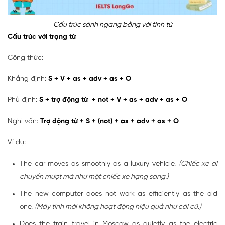
Cấu trúc sánh ngang bằng với tính từ
Cấu trúc với trạng từ
Công thức:
Khẳng định:
S + V + as + adv + as + O
Phủ định:
S + trợ động từ + not + V + as + adv + as + O
Nghi vấn:
Trợ động từ + S + (not) + as + adv + as + O
Ví dụ:
The car moves as smoothly as a luxury vehicle.
(Chiếc xe di
chuyển mượt mà như một chiếc xe hạng sang.)
The new computer does not work as efficiently as the old
one.
(Máy tính mới không hoạt động hiệu quả như cái cũ.)
Does the train travel in Moscow as quietly as the electric