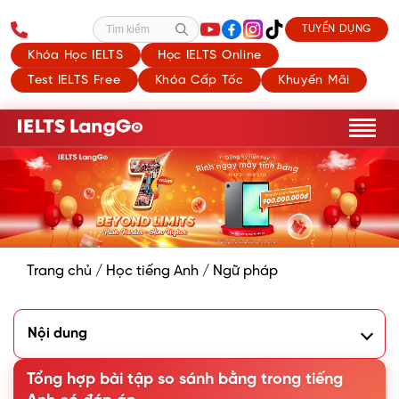
TUYỂN DỤNG
Tìm kiếm
Khóa Học IELTS
Học IELTS Online
Test IELTS Free
Khóa Cấp Tốc
Khuyến Mãi
Trang chủ
/
Học tiếng Anh
/
Ngữ pháp
Nội dung
1. Tóm tắt kiến thức về so sánh bằng trong tiếng Anh
Tổng hợp bài tập so sánh bằng trong tiếng
1.1. Khái niệm và cách dùng so sánh bằng
1.2. Cấu trúc sánh ngang bằng trong tiếng Anh