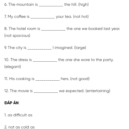
6. The mountain is ____________ the hill. (high)
7. My coffee is ____________ your tea. (not hot)
8. The hotel room is ____________ the one we booked last year.
(not spacious)
9. The city is ____________ I imagined. (large)
10. The dress is ____________ the one she wore to the party.
(elegant)
11. His cooking is ____________ hers. (not good)
12. The movie is ____________ we expected. (entertaining)
ĐÁP ÁN
:
1. as difficult as
2. not as cold as