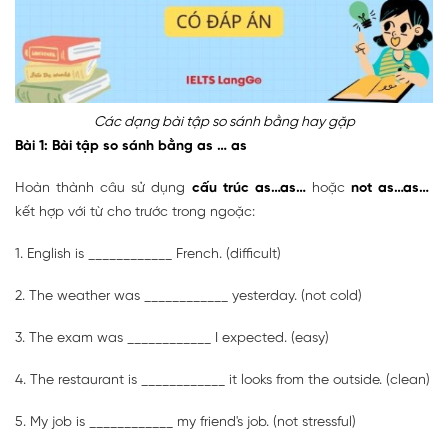
Các dạng bài tập so sánh bằng hay gặp
Bài 1: Bài tập so sánh bằng as … as
Hoàn thành câu sử dụng
cấu trúc as…as…
hoặc
not as…as…
kết hợp với từ cho trước trong ngoặc:
1. English is ____________ French. (difficult)
2. The weather was ____________ yesterday. (not cold)
3. The exam was ____________ I expected. (easy)
4. The restaurant is ____________ it looks from the outside. (clean)
5. My job is ____________ my friend's job. (not stressful)