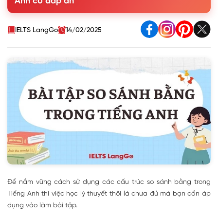
Anh có đáp án
1.3. Cấu trúc mở rộng của so sánh bằng
1.4. Cách chuyển đổi giữa 2 cấu trúc as ... as và The
same ... as
IELTS LangGo
14/02/2025
2. Tổng hợp các dạng bài tập so sánh bằng có đáp án
Để nắm vững cách sử dụng các cấu trúc so sánh bằng trong
Tiếng Anh thì việc học lý thuyết thôi là chưa đủ mà bạn cần áp
dụng vào làm bài tập.