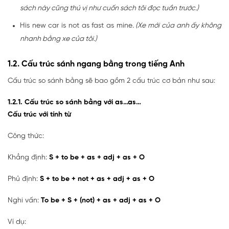
sách này cũng thú vị như cuốn sách tôi đọc tuần trước.)
His new car is not as fast as mine
. (Xe mới của anh ấy không
nhanh bằng xe của tôi.)
1.2. Cấu trúc sánh ngang bằng trong tiếng Anh
Cấu trúc so sánh bằng sẽ bao gồm 2 cấu trúc cơ bản như sau:
1.2.1. Cấu trúc so sánh bằng với as…as…
Cấu trúc với tính từ
Công thức:
Khẳng định:
S + to be + as + adj + as + O
Phủ định:
S + to be + not + as + adj + as + O
Nghi vấn:
To be + S + (not) + as + adj + as + O
Ví dụ: