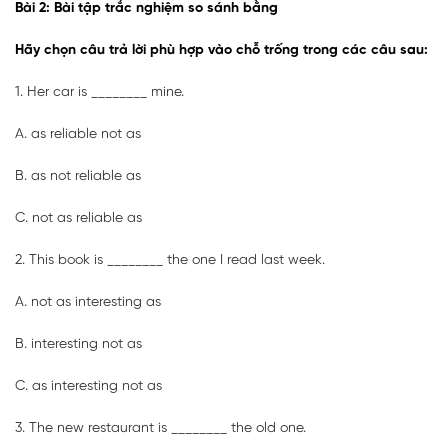
Bài 2: Bài tập trắc nghiệm so sánh bằng
Hãy chọn câu trả lời phù hợp vào chỗ trống trong các câu sau:
1. Her car is ________ mine.
A. as reliable not as
B. as not reliable as
C. not as reliable as
2. This book is ________ the one I read last week.
A. not as interesting as
B. interesting not as
C. as interesting not as
3. The new restaurant is ________ the old one.