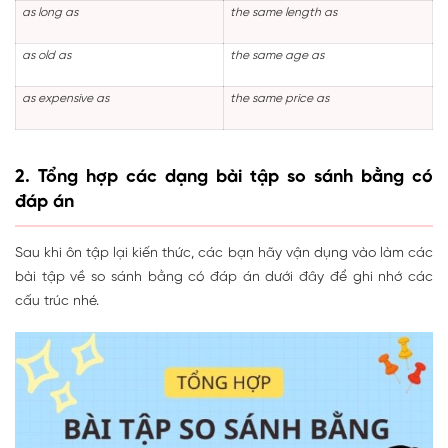
as long as
the same length as
as old as
the same age as
as expensive as
the same price as
2. Tổng hợp các dạng bài tập so sánh bằng có
đáp án
Sau khi ôn tập lại kiến thức, các bạn hãy vận dụng vào làm các
bài tập về so sánh bằng có đáp án dưới đây để ghi nhớ các
cấu trúc nhé.