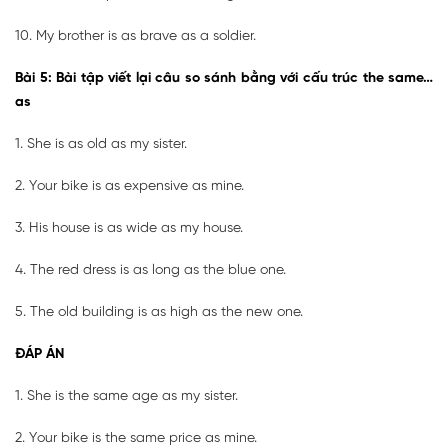
10. My brother is as brave as a soldier.
Bài 5: Bài tập viết lại câu so sánh bằng với cấu trúc the same…
as
1. She is as old as my sister.
2. Your bike is as expensive as mine.
3. His house is as wide as my house.
4. The red dress is as long as the blue one.
5. The old building is as high as the new one.
ĐÁP ÁN
1. She is the same age as my sister.
2. Your bike is the same price as mine.