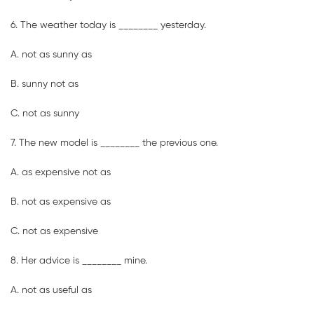
6. The weather today is ________ yesterday.
A. not as sunny as
B. sunny not as
C. not as sunny
7. The new model is ________ the previous one.
A. as expensive not as
B. not as expensive as
C. not as expensive
8. Her advice is ________ mine.
A. not as useful as