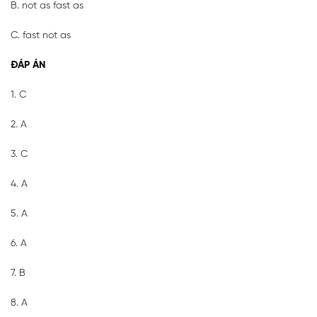
B. not as fast as
C. fast not as
ĐÁP ÁN
1. C
2. A
3. C
4. A
5. A
6. A
7. B
8. A