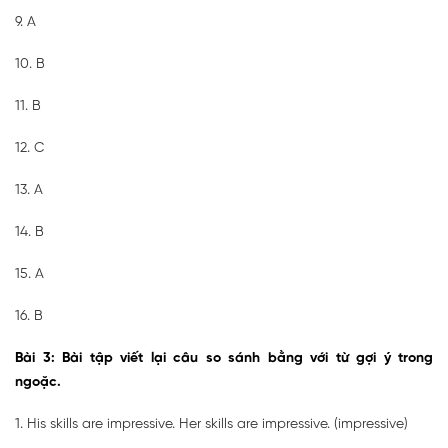
9. A
10. B
11. B
12. C
13. A
14. B
15. A
16. B
Bài 3: Bài tập viết lại câu so sánh bằng với từ gợi ý trong
ngoặc.
1. His skills are impressive. Her skills are impressive. (impressive)