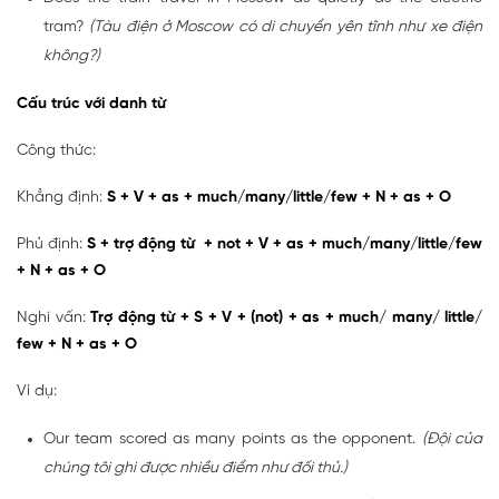
tram?
(Tàu điện ở Moscow có di chuyển yên tĩnh như xe điện
không?)
Cấu trúc với danh từ
Công thức:
Khẳng định:
S + V + as + much/many/little/few + N + as + O
Phủ định:
S + trợ động từ + not + V + as + much/many/little/few
+ N + as + O
Nghi vấn:
Trợ động từ + S + V + (not) + as + much/ many/ little/
few + N + as + O
Ví dụ:
Our team scored as many points as the opponent.
(Đội của
chúng tôi ghi được nhiều điểm như đối thủ.)