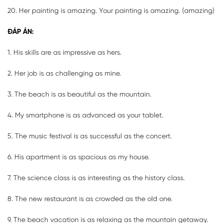
20. Her painting is amazing. Your painting is amazing. (amazing)
ĐÁP ÁN:
1. His skills are as impressive as hers.
2. Her job is as challenging as mine.
3. The beach is as beautiful as the mountain.
4. My smartphone is as advanced as your tablet.
5. The music festival is as successful as the concert.
6. His apartment is as spacious as my house.
7. The science class is as interesting as the history class.
8. The new restaurant is as crowded as the old one.
9. The beach vacation is as relaxing as the mountain getaway.