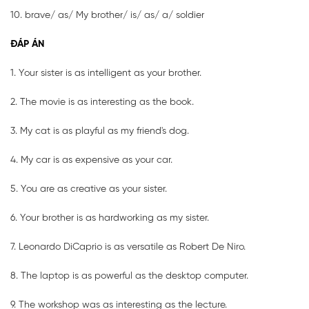
10. brave/ as/ My brother/ is/ as/ a/ soldier
ĐÁP ÁN
1. Your sister is as intelligent as your brother.
2. The movie is as interesting as the book.
3. My cat is as playful as my friend's dog.
4. My car is as expensive as your car.
5. You are as creative as your sister.
6. Your brother is as hardworking as my sister.
7. Leonardo DiCaprio is as versatile as Robert De Niro.
8. The laptop is as powerful as the desktop computer.
9. The workshop was as interesting as the lecture.