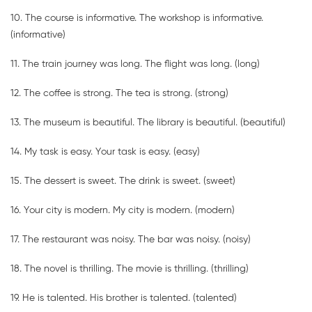
10. The course is informative. The workshop is informative.
(informative)
11. The train journey was long. The flight was long. (long)
12. The coffee is strong. The tea is strong. (strong)
13. The museum is beautiful. The library is beautiful. (beautiful)
14. My task is easy. Your task is easy. (easy)
15. The dessert is sweet. The drink is sweet. (sweet)
16. Your city is modern. My city is modern. (modern)
17. The restaurant was noisy. The bar was noisy. (noisy)
18. The novel is thrilling. The movie is thrilling. (thrilling)
19. He is talented. His brother is talented. (talented)