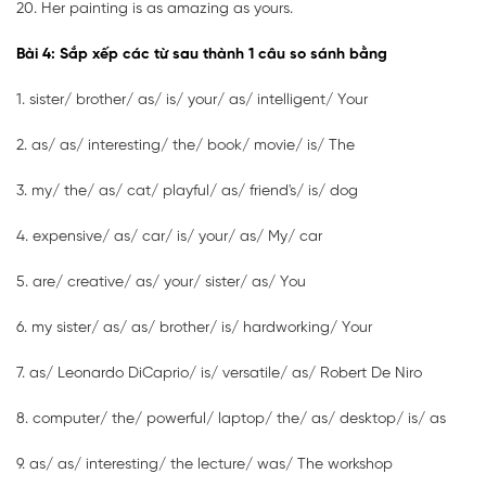
20. Her painting is as amazing as yours.
Bài 4: Sắp xếp các từ sau thành 1 câu so sánh bằng
1. sister/ brother/ as/ is/ your/ as/ intelligent/ Your
2. as/ as/ interesting/ the/ book/ movie/ is/ The
3. my/ the/ as/ cat/ playful/ as/ friend's/ is/ dog
4. expensive/ as/ car/ is/ your/ as/ My/ car
5. are/ creative/ as/ your/ sister/ as/ You
6. my sister/ as/ as/ brother/ is/ hardworking/ Your
7. as/ Leonardo DiCaprio/ is/ versatile/ as/ Robert De Niro
8. computer/ the/ powerful/ laptop/ the/ as/ desktop/ is/ as
9. as/ as/ interesting/ the lecture/ was/ The workshop