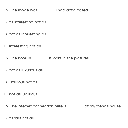
14. The movie was ________ I had anticipated.
A. as interesting not as
B. not as interesting as
C. interesting not as
15. The hotel is ________ it looks in the pictures.
A. not as luxurious as
B. luxurious not as
C. not as luxurious
16. The internet connection here is ________ at my friend's house.
A. as fast not as