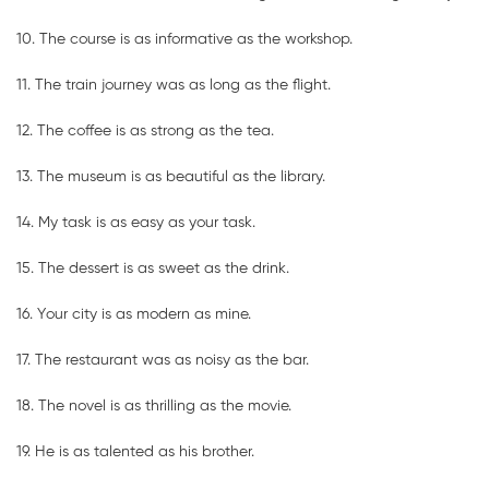
10. The course is as informative as the workshop.
11. The train journey was as long as the flight.
12. The coffee is as strong as the tea.
13. The museum is as beautiful as the library.
14. My task is as easy as your task.
15. The dessert is as sweet as the drink.
16. Your city is as modern as mine.
17. The restaurant was as noisy as the bar.
18. The novel is as thrilling as the movie.
19. He is as talented as his brother.