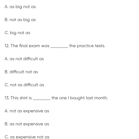
A. as big not as
B. not as big as
C. big not as
12. The final exam was ________ the practice tests.
A. as not difficult as
B. difficult not as
C. not as difficult as
13. This shirt is ________ the one I bought last month.
A. not as expensive as
B. as not expensive as
C. as expensive not as