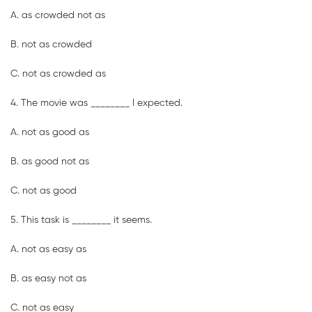
A. as crowded not as
B. not as crowded
C. not as crowded as
4. The movie was ________ I expected.
A. not as good as
B. as good not as
C. not as good
5. This task is ________ it seems.
A. not as easy as
B. as easy not as
C. not as easy