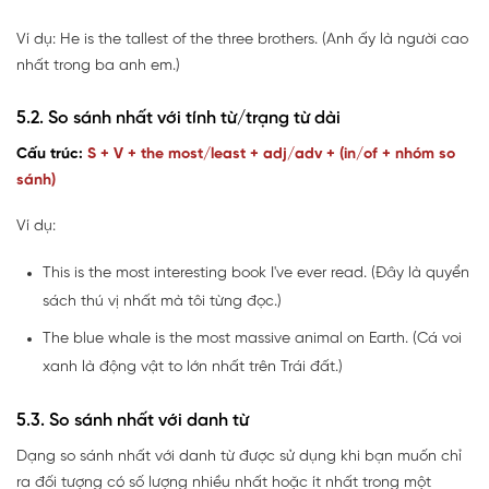
Ví dụ: He is the tallest of the three brothers. (Anh ấy là người cao
nhất trong ba anh em.)
5.2. So sánh nhất với tính từ/trạng từ dài
Cấu trúc:
S + V + the most/least + adj/adv + (in/of + nhóm so
sánh)
Ví dụ:
This is the most interesting book I've ever read. (Đây là quyển
sách thú vị nhất mà tôi từng đọc.)
The blue whale is the most massive animal on Earth. (Cá voi
xanh là động vật to lớn nhất trên Trái đất.)
5.3. So sánh nhất với danh từ
Dạng so sánh nhất với danh từ được sử dụng khi bạn muốn chỉ
ra đối tượng có số lượng nhiều nhất hoặc ít nhất trong một