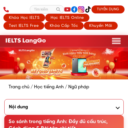
TUYỂN DỤNG
Tìm kiếm
Khóa Học IELTS
Học IELTS Online
Test IELTS Free
Khóa Cấp Tốc
Khuyến Mãi
Trang chủ
/
Học tiếng Anh
/
Ngữ pháp
Nội dung
1. So sánh trong tiếng Anh là gì?
2. Phân biệt tính từ/trạng từ ngắn và dài trong tiếng Anh
So sánh trong tiếng Anh: Đầy đủ cấu trúc,
3. So sánh bằng (Equal Comparison)