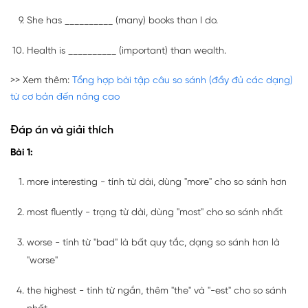
She has __________ (many) books than I do.
Health is __________ (important) than wealth.
>> Xem thêm:
Tổng hợp bài tập câu so sánh (đầy đủ các dạng)
từ cơ bản đến nâng cao
Đáp án và giải thích
Bài 1:
more interesting - tính từ dài, dùng "more" cho so sánh hơn
most fluently - trạng từ dài, dùng "most" cho so sánh nhất
worse - tính từ "bad" là bất quy tắc, dạng so sánh hơn là
"worse"
the highest - tính từ ngắn, thêm "the" và "-est" cho so sánh