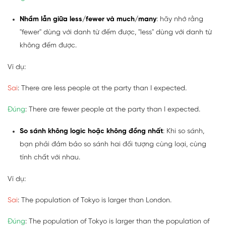
Nhầm lẫn giữa less/fewer và much/many
: hãy nhớ rằng
"fewer" dùng với danh từ đếm được, "less" dùng với danh từ
không đếm được.
Ví dụ:
Sai
: There are less people at the party than I expected.
Đúng
: There are fewer people at the party than I expected.
So sánh không logic hoặc không đồng nhất
: Khi so sánh,
bạn phải đảm bảo so sánh hai đối tượng cùng loại, cùng
tính chất với nhau.
Ví dụ:
Sai
: The population of Tokyo is larger than London.
Đúng
: The population of Tokyo is larger than the population of