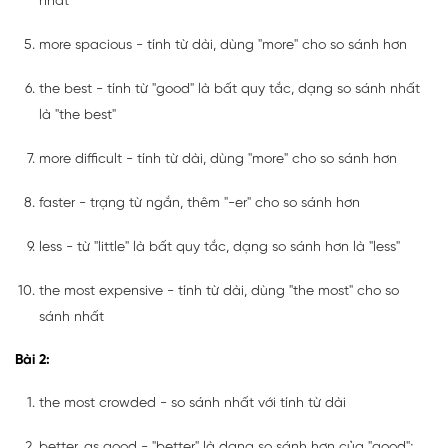
nhất
more spacious - tính từ dài, dùng "more" cho so sánh hơn
the best - tính từ "good" là bất quy tắc, dạng so sánh nhất
là "the best"
more difficult - tính từ dài, dùng "more" cho so sánh hơn
faster - trạng từ ngắn, thêm "-er" cho so sánh hơn
less - từ "little" là bất quy tắc, dạng so sánh hơn là "less"
the most expensive - tính từ dài, dùng "the most" cho so
sánh nhất
Bài 2:
the most crowded - so sánh nhất với tính từ dài
better, as good - "better" là dạng so sánh hơn của "good";