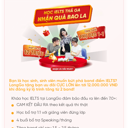
Bạn là học sinh, sinh viên muốn bứt phá band điểm IELTS?
LangGo tặng bạn ưu đãi CỰC LỚN lên tới 12.000.000 VNĐ
khi đăng ký lộ trình tăng từ 2 band!
Khóa học IELTS tại LangGo đảm bảo đầu ra lên đến 7.0+:
CAM KẾT ĐẦU RA theo kết quả thi thật
Học bổ trợ 1:1 với giảng viên đứng lớp
4 buổi bổ trợ Speaking/tháng