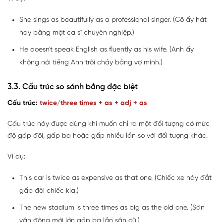
She sings as beautifully as a professional singer. (Cô ấy hát
hay bằng một ca sĩ chuyên nghiệp.)
He doesn't speak English as fluently as his wife. (Anh ấy
không nói tiếng Anh trôi chảy bằng vợ mình.)
3.3. Cấu trúc so sánh bằng đặc biệt
Cấu trúc:
twice/three times + as + adj + as
Cấu trúc này được dùng khi muốn chỉ ra một đối tượng có mức
độ gấp đôi, gấp ba hoặc gấp nhiều lần so với đối tượng khác.
Ví dụ:
This car is twice as expensive as that one. (Chiếc xe này đắt
gấp đôi chiếc kia.)
The new stadium is three times as big as the old one. (Sân
vận động mới lớn gấp ba lần sân cũ.)