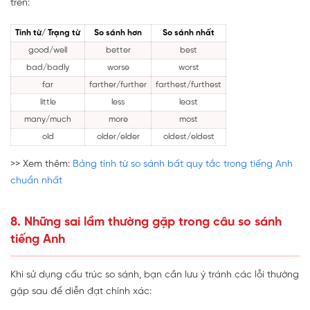
trên:
Tính từ/ Trạng từ
So sánh hơn
So sánh nhất
good/well
better
best
bad/badly
worse
worst
far
farther/further
farthest/furthest
little
less
least
many/much
more
most
old
older/elder
oldest/eldest
>> Xem thêm:
Bảng tính từ so sánh bất quy tắc trong tiếng Anh
chuẩn nhất
8. Những sai lầm thường gặp trong câu so sánh
tiếng Anh
Khi sử dụng cấu trúc so sánh, bạn cần lưu ý tránh các lỗi thường
gặp sau để diễn đạt chính xác: