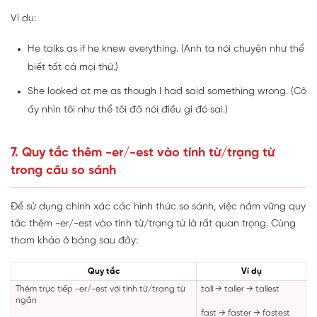
Ví dụ:
He talks as if he knew everything. (Anh ta nói chuyện như thể
biết tất cả mọi thứ.)
She looked at me as though I had said something wrong. (Cô
ấy nhìn tôi như thể tôi đã nói điều gì đó sai.)
7. Quy tắc thêm -er/-est vào tính từ/trạng từ
trong câu so sánh
Để sử dụng chính xác các hình thức so sánh, việc nắm vững quy
tắc thêm -er/-est vào tính từ/trạng từ là rất quan trọng. Cùng
tham khảo ở bảng sau đây:
Quy tắc
Ví dụ
Thêm trực tiếp -er/-est với tính từ/trạng từ
tall → taller → tallest
ngắn
fast → faster → fastest