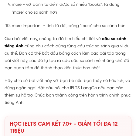
more - với danh từ đếm được số nhiều "books", ta dùng
"more" cho so sánh hơn
more important - tính từ dài, dùng "more" cho so sánh hơn
Qua bài viết này, chúng ta đã tìm hiểu chi tiết về
câu so sánh
tiếng Anh
cũng như cách dùng từng cấu trúc so sánh qua ví dụ
cụ thể. Bạn có thể bắt đầu bằng cách làm các bài tập trong
bài viết này, sau đó tự tạo ra các câu so sánh về những chủ đề
bạn quan tâm đề thành thạo kiến thức hơn nhé!
Hãy chia sẻ bài viết này với bạn bè nếu bạn thấy nó hữu ích, và
đừng ngần ngại đặt câu hỏi cho IELTS LangGo nếu bạn cần
thêm sự hỗ trợ. Chúc bạn thành công trên hành trình chinh phục
tiếng Anh!
HỌC IELTS CAM KẾT 7.0+ - GIẢM TỐI ĐA 12
TRIỆU