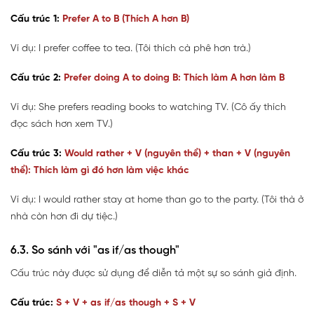
Cấu trúc 1
:
Prefer A to B (Thích A hơn B)
Ví dụ: I prefer coffee to tea. (Tôi thích cà phê hơn trà.)
Cấu trúc 2:
Prefer doing A to doing B: Thích làm A hơn làm B
Ví dụ: She prefers reading books to watching TV. (Cô ấy thích
đọc sách hơn xem TV.)
Cấu trúc 3:
Would rather + V (nguyên thể) + than + V (nguyên
thể): Thích làm gì đó hơn làm việc khác
Ví dụ: I would rather stay at home than go to the party. (Tôi thà ở
nhà còn hơn đi dự tiệc.)
6.3. So sánh với "as if/as though"
Cấu trúc này được sử dụng để diễn tả một sự so sánh giả định.
Cấu trúc:
S + V + as if/as though + S + V