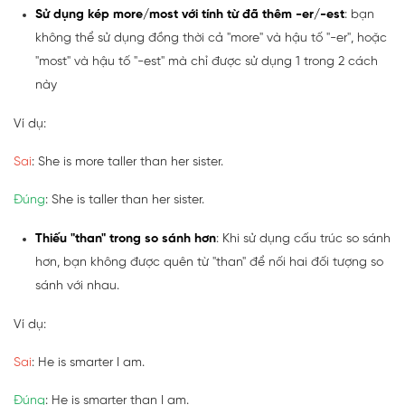
Sử dụng kép more/most với tính từ đã thêm -er/-est
: bạn
không thể sử dụng đồng thời cả "more" và hậu tố "-er", hoặc
"most" và hậu tố "-est" mà chỉ được sử dụng 1 trong 2 cách
này
Ví dụ:
Sai
: She is more taller than her sister.
Đúng
: She is taller than her sister.
Thiếu "than" trong so sánh hơn
: Khi sử dụng cấu trúc so sánh
hơn, bạn không được quên từ "than" để nối hai đối tượng so
sánh với nhau.
Ví dụ:
Sai
: He is smarter I am.
Đúng
: He is smarter than I am.