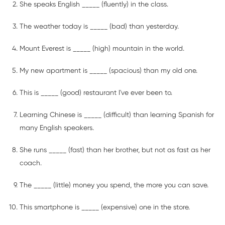
She speaks English _____ (fluently) in the class.
The weather today is _____ (bad) than yesterday.
Mount Everest is _____ (high) mountain in the world.
My new apartment is _____ (spacious) than my old one.
This is _____ (good) restaurant I've ever been to.
Learning Chinese is _____ (difficult) than learning Spanish for
many English speakers.
She runs _____ (fast) than her brother, but not as fast as her
coach.
The _____ (little) money you spend, the more you can save.
This smartphone is _____ (expensive) one in the store.