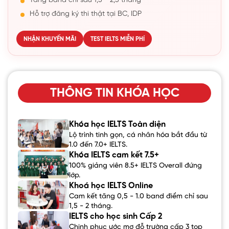
Tăng band chỉ sau 1,5 - 2,5 tháng
Hỗ trợ đăng ký thi thật tại BC, IDP
NHẬN KHUYẾN MÃI
TEST IELTS MIỄN PHÍ
THÔNG TIN KHÓA HỌC
Khóa học IELTS Toàn diện
Lộ trình tinh gọn, cá nhân hóa bắt đầu từ
1.0 đến 7.0+ IELTS.
Khóa IELTS cam kết 7.5+
100% giảng viên 8.5+ IELTS Overall đứng
lớp.
Khoá học IELTS Online
Cam kết tăng 0,5 - 1.0 band điểm chỉ sau
1,5 - 2 tháng.
IELTS cho học sinh Cấp 2
Chinh phục ước mơ đỗ trường cấp 3 top