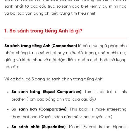
sánh nhất tới các cấu trúc so sánh đặc biệt kèm ví dụ minh hoạ
và bài tập vận dụng chi tiết. Cùng tìm hiểu nhé!
1. So sánh trong tiếng Anh là gì?
So sánh trong tiếng Anh (Comparison)
là cấu trúc ngữ pháp cho
phép chúng ta so sánh hai hay nhiều đối tượng, nhằm chỉ ra sự
giống và khác nhau về một đặc điểm, phẩm chất hoặc số lượng
nào đó.
Về cơ bản, có 3 dạng so sánh chính trong tiếng Anh:
So sánh bằng (Equal Comparison)
: Tom is as tall as his
brother. (Tom cao bằng anh trai của cậu ấy.)
So sánh hơn (Comparative)
: This book is more interesting
than that one. (Quyển sách này thú vị hơn quyển kia.)
So sánh nhất (Superlative)
: Mount Everest is the highest