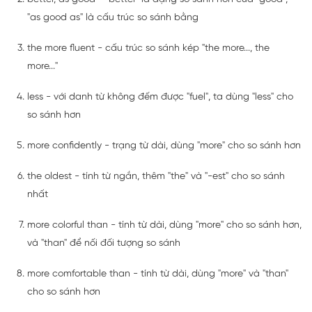
"as good as" là cấu trúc so sánh bằng
the more fluent - cấu trúc so sánh kép "the more..., the
more..."
less - với danh từ không đếm được "fuel", ta dùng "less" cho
so sánh hơn
more confidently - trạng từ dài, dùng "more" cho so sánh hơn
the oldest - tính từ ngắn, thêm "the" và "-est" cho so sánh
nhất
more colorful than - tính từ dài, dùng "more" cho so sánh hơn,
và "than" để nối đối tượng so sánh
more comfortable than - tính từ dài, dùng "more" và "than"
cho so sánh hơn