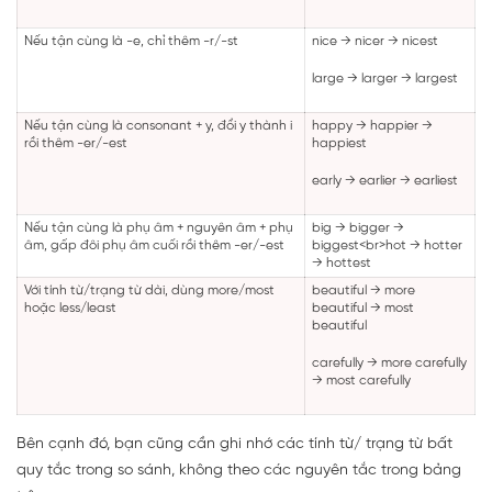
Nếu tận cùng là -e, chỉ thêm -r/-st
nice → nicer → nicest
large → larger → largest
Nếu tận cùng là consonant + y, đổi y thành i
happy → happier →
rồi thêm -er/-est
happiest
early → earlier → earliest
Nếu tận cùng là phụ âm + nguyên âm + phụ
big → bigger →
âm, gấp đôi phụ âm cuối rồi thêm -er/-est
biggest<br>hot → hotter
→ hottest
Với tính từ/trạng từ dài, dùng more/most
beautiful → more
hoặc less/least
beautiful → most
beautiful
carefully → more carefully
→ most carefully
Bên cạnh đó, bạn cũng cần ghi nhớ các tính từ/ trạng từ bất
quy tắc trong so sánh, không theo các nguyên tắc trong bảng