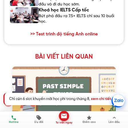
đầu và đi du học sớm.
Khoá học IELTS Cấp tốc
Bứt phá đầu ra 7.5+ IELTS chỉ sau 10 buổi
học.
>> Test trình độ tiếng Anh online
BÀI VIẾT LIÊN QUAN
Chỉ còn 6 slot khuyến mãi học phí trong tháng 8,
xem chi tiết
.
❮
❯
Hotline
Ưu đãi
Điểm cao
Lên đầu
Tư vấn ngay