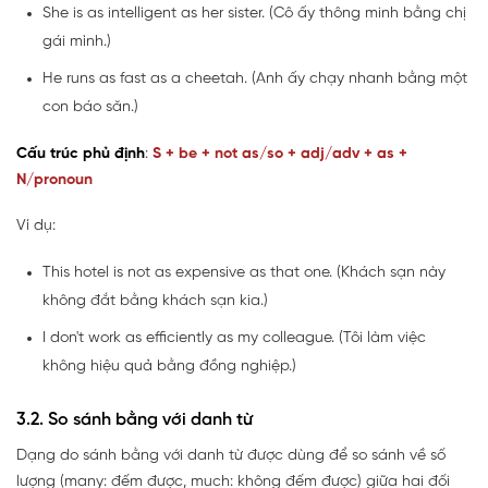
She is as intelligent as her sister. (Cô ấy thông minh bằng chị
gái mình.)
He runs as fast as a cheetah. (Anh ấy chạy nhanh bằng một
con báo săn.)
Cấu trúc phủ định
:
S + be + not as/so + adj/adv + as +
N/pronoun
Ví dụ:
This hotel is not as expensive as that one. (Khách sạn này
không đắt bằng khách sạn kia.)
I don't work as efficiently as my colleague. (Tôi làm việc
không hiệu quả bằng đồng nghiệp.)
3.2. So sánh bằng với danh từ
Dạng do sánh bằng với danh từ được dùng để so sánh về số
lượng (many: đếm được, much: không đếm được) giữa hai đối