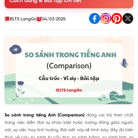
Cách dùng & Bài tập chi tiết
4. So sánh hơn (Comparative)
5. So sánh nhất (Superlative)
6. Các cấu trúc so sánh đặc biệt
IELTS LangGo
04/03/2025
7. Quy tắc thêm -er/-est vào tính từ/trạng từ trong câu so
sánh
8. Những sai lầm thường gặp trong câu so sánh tiếng Anh
9. Bài tập vận dụng câu so sánh trong tiếng Anh
So sánh trong tiếng Anh (Comparison)
đóng vai trò then chốt
trong việc diễn đạt sự khác biệt hoặc tương đồng giữa người,
vật, sự việc hay tình huống. Bài viết này sẽ trình bày đầy đủ kiến
thức về câu so sánh từ cấu trúc so sánh bằng, so sánh hơn, so