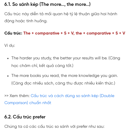
6.1. So sánh kép (The more..., the more...)
Cấu trúc này diễn tả mối quan hệ tỷ lệ thuận giữa hai hành
động hoặc tình huống.
Cấu trúc:
The + comparative + S + V, the + comparative + S + V
Ví dụ:
The harder you study, the better your results will be. (Càng
học chăm chỉ, kết quả càng tốt.)
The more books you read, the more knowledge you gain.
(Càng đọc nhiều sách, càng thu được nhiều kiến thức.)
>> Xem thêm:
Cấu trúc và cách dùng so sánh kép (Double
Comparison) chuẩn nhất
6.2. Cấu trúc prefer
Chúng ta có các cấu trúc so sánh với prefer như sau: