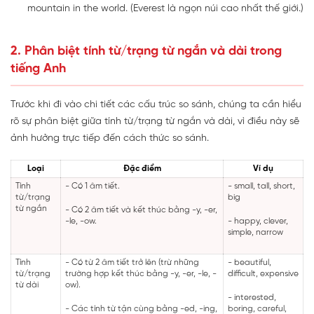
mountain in the world. (Everest là ngọn núi cao nhất thế giới.)
2. Phân biệt tính từ/trạng từ ngắn và dài trong
tiếng Anh
Trước khi đi vào chi tiết các cấu trúc so sánh, chúng ta cần hiểu
rõ sự phân biệt giữa tính từ/trạng từ ngắn và dài, vì điều này sẽ
ảnh hưởng trực tiếp đến cách thức so sánh.
Loại
Đặc điểm
Ví dụ
Tính
- Có 1 âm tiết.
- small, tall, short,
từ/trạng
big
từ ngắn
- Có 2 âm tiết và kết thúc bằng -y, -er,
-le, -ow.
- happy, clever,
simple, narrow
Tính
- Có từ 2 âm tiết trở lên (trừ những
- beautiful,
từ/trạng
trường hợp kết thúc bằng -y, -er, -le, -
difficult, expensive
từ dài
ow).
- interested,
- Các tính từ tận cùng bằng -ed, -ing,
boring, careful,