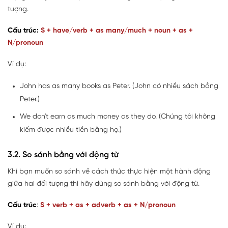
tượng.
Cấu trúc:
S + have/verb + as many/much + noun + as +
N/pronoun
Ví dụ:
John has as many books as Peter. (John có nhiều sách bằng
Peter.)
We don't earn as much money as they do. (Chúng tôi không
kiếm được nhiều tiền bằng họ.)
3.2. So sánh bằng với động từ
Khi bạn muốn so sánh về cách thức thực hiện một hành động
giữa hai đối tượng thì hãy dùng so sánh bằng với động từ.
Cấu trúc
:
S + verb + as + adverb + as + N/pronoun
Ví dụ: