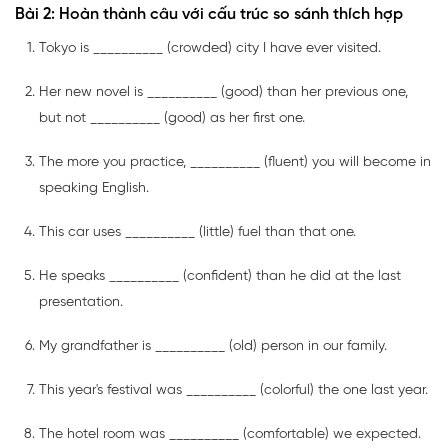
Bài 2: Hoàn thành câu với cấu trúc so sánh thích hợp
Tokyo is __________ (crowded) city I have ever visited.
Her new novel is __________ (good) than her previous one,
but not __________ (good) as her first one.
The more you practice, __________ (fluent) you will become in
speaking English.
This car uses __________ (little) fuel than that one.
He speaks __________ (confident) than he did at the last
presentation.
My grandfather is __________ (old) person in our family.
This year's festival was __________ (colorful) the one last year.
The hotel room was __________ (comfortable) we expected.