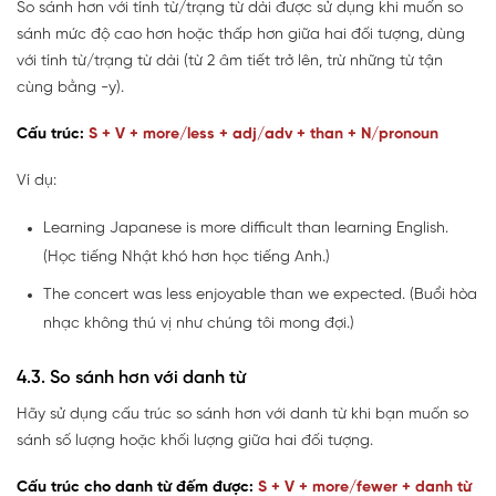
So sánh hơn với tính từ/trạng từ dài được sử dụng khi muốn so
sánh mức độ cao hơn hoặc thấp hơn giữa hai đối tượng, dùng
với tính từ/trạng từ dài (từ 2 âm tiết trở lên, trừ những từ tận
cùng bằng -y).
Cấu trúc:
S + V + more/less + adj/adv + than + N/pronoun
Ví dụ:
Learning Japanese is more difficult than learning English.
(Học tiếng Nhật khó hơn học tiếng Anh.)
The concert was less enjoyable than we expected. (Buổi hòa
nhạc không thú vị như chúng tôi mong đợi.)
4.3. So sánh hơn với danh từ
Hãy sử dụng cấu trúc so sánh hơn với danh từ khi bạn muốn so
sánh số lượng hoặc khối lượng giữa hai đối tượng.
Cấu trúc cho danh từ đếm được:
S + V + more/fewer + danh từ