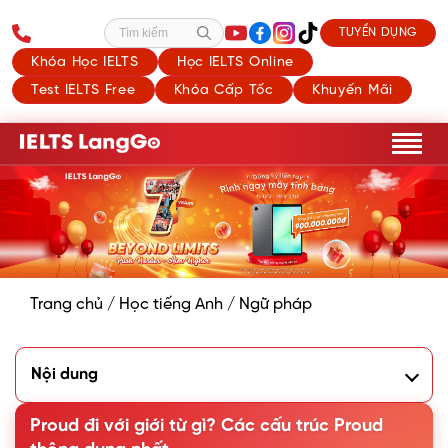
TUYỂN DỤNG
Tìm kiếm
Khóa Học IELTS
Học IELTS Online
Test IELTS Free
Khóa Cấp Tốc
Khuyến Mãi
Trang chủ
/
Học tiếng Anh
/
Ngữ pháp
Nội dung
1. Proud nghĩa là gì?
2. Proud đi với giới từ gì?
Proud đi với giới từ gì? Các cấu trúc Proud
3. Các cấu trúc với Proud thông dụng khác