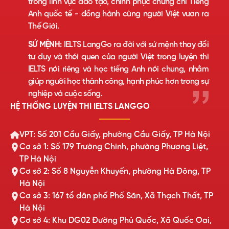
trong lĩnh vực đào tạo, chinh phục chứng chỉ Tiếng
Anh quốc tế - đồng hành cùng người Việt vươn ra
Thế Giới.
SỨ MỆNH:
IELTS LangGo ra đời với sứ mệnh thay đổi
tư duy và thói quen của người Việt trong luyện thi
IELTS nói riêng và học tiếng Anh nói chung, nhằm
giúp người học thành công, hạnh phúc hơn trong sự
nghiệp và cuộc sống.
HỆ THỐNG LUYỆN THI IELTS LANGGO
VPT: Số 201 Cầu Giấy, phường Cầu Giấy, TP Hà Nội
Cơ sở 1: Số 179 Trường Chinh, phường Phương Liệt,
TP Hà Nội
Cơ sở 2: Số 8 Nguyễn Khuyến, phường Hà Đông, TP
Hà Nội
Cơ sở 3: 167 tổ dân phố Phố Săn, Xã Thạch Thất, TP
Hà Nội
Cơ sở 4: Khu DG02 Đường Phủ Quốc, Xã Quốc Oai,