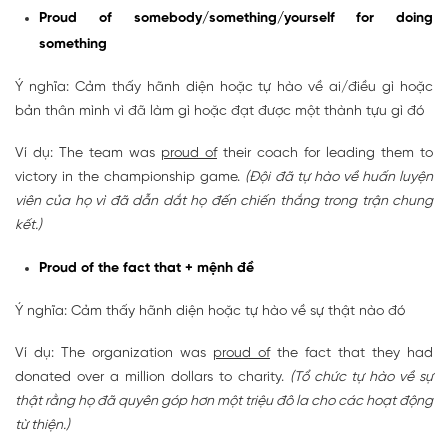
Proud of somebody/something/yourself for doing
something
Ý nghĩa: Cảm thấy hãnh diện hoặc tự hào về ai/điều gì hoặc
bản thân mình vì đã làm gì hoặc đạt được một thành tựu gì đó
Ví dụ: The team was
proud of
their coach for leading them to
victory in the championship game.
(Đội đã tự hào về huấn luyện
viên của họ vì đã dẫn dắt họ đến chiến thắng trong trận chung
kết.)
Proud of the fact that + mệnh đề
Ý nghĩa: Cảm thấy hãnh diện hoặc tự hào về sự thật nào đó
Ví dụ: The organization was
proud of
the fact that they had
donated over a million dollars to charity.
(Tổ chức tự hào về sự
thật rằng họ đã quyên góp hơn một triệu đô la cho các hoạt động
từ thiện.)