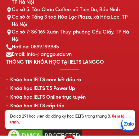
TP Hà Nội
Cơ sở 5: Tòa Châu Coffee, xã Tiên Du, Bắc Ninh
Cơ sở 6: Tầng 3 toà Hòa Lạc Plaza, xã Hòa Lạc, TP
Hà Nội
Cơ sở 7: Số 169 Xuân Thủy, phường Cầu Giấy, TP Hà
Nội
Hotline: 0899.199.985
Email: info@langgo.edu.vn
THÔNG TIN KHÓA HỌC TẠI IELTS LANGGO
Khóa học IELTS cam kết đầu ra
Khóa học IELTS 7.5 Power Up
Khóa học IELTS Online trực tuyến
Khóa học IELTS cấp tốc
Lịch khai giảng lớp học mới nhất
Đã có 291 học viên đã đăng ký học IELTS trong tháng 8.
Xem lộ
trình
.
Review của học viên LangGo