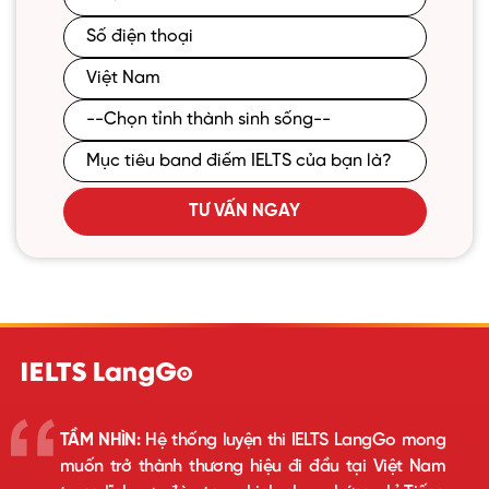
TƯ VẤN NGAY
TẦM NHÌN:
Hệ thống luyện thi IELTS LangGo mong
muốn trở thành thương hiệu đi đầu tại Việt Nam