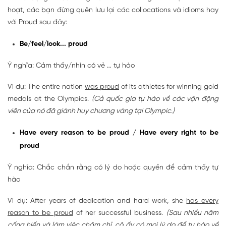
hoạt, các bạn đừng quên lưu lại các collocations và idioms hay
với Proud sau đây:
Be/feel/look... proud
Ý nghĩa: Cảm thấy/nhìn có vẻ … tự hào
Ví dụ: The entire nation
was proud
of its athletes for winning gold
medals at the Olympics.
(Cả quốc gia tự hào về các vận động
viên của nó đã giành huy chương vàng tại Olympic.)
Have every reason to be proud / Have every right to be
proud
Ý nghĩa: Chắc chắn rằng có lý do hoặc quyền để cảm thấy tự
hào
Ví dụ: After years of dedication and hard work, she
has every
reason to be proud
of her successful business.
(Sau nhiều năm
cống hiến và làm việc chăm chỉ, cô ấy có mọi lý do để tự hào về