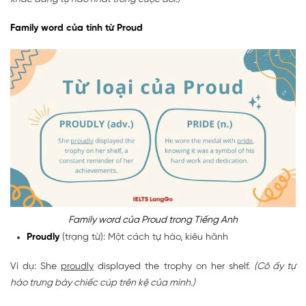
Family word của tính từ Proud
Family word của Proud trong Tiếng Anh
Proudly
(trạng từ): Một cách tự hào, kiêu hãnh
Ví dụ: She
proudly
displayed the trophy on her shelf.
(Cô ấy tự
hào trưng bày chiếc cúp trên kệ của mình.)