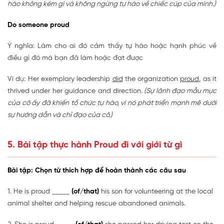
hào không kém gì và không ngừng tự hào về chiếc cúp của mình.)
Do someone proud
Ý nghĩa: Làm cho ai đó cảm thấy tự hào hoặc hạnh phúc về
điều gì đó mà bạn đã làm hoặc đạt được
Ví dụ: Her exemplary leadership
did
the organization
proud
, as it
thrived under her guidance and direction.
(Sự lãnh đạo mẫu mực
của cô ấy đã khiến tổ chức tự hào, vì nó phát triển mạnh mẽ dưới
sự hướng dẫn và chỉ đạo của cô.)
5. Bài tập thực hành Proud đi với giới từ gì
Bài tập: Chọn từ thích hợp để hoàn thành các câu sau
1. He is proud _____
(of/that)
his son for volunteering at the local
animal shelter and helping rescue abandoned animals.