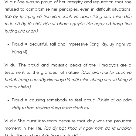
Ví dụ: She was so
proud
of her integrity and reputation that she
refused to compromise her principles, even in difficult situations.
(Cô ấy tự trọng về tính liêm chính và danh tiếng của mình đến
mức cô ấy từ chối việc vi phạm nguyên tắc ngay cả trong tình
huống khó khăn.)
Proud = beautiful, tall and impressive (lộng lẫy, uy nghi và
hùng vĩ)
Ví dụ: The
proud
and majestic peaks of the Himalayas are a
testament to the grandeur of nature.
(Các đỉnh núi lôi cuốn và
hoành tráng của dãy Himalaya là một minh chứng cho vẻ hùng vĩ
của tự nhiên.)
Proud = causing somebody to feel proud
(Khiến ai đó cảm
thấy tự hào, thường dùng trước danh từ)
Ví dụ: She burst into tears because that day was the
proudest
moment in her life.
(Cô ấy bật khóc vì ngày hôm đó là khoảnh
khắc đáng tự hào nhất trong cuộc đời.)