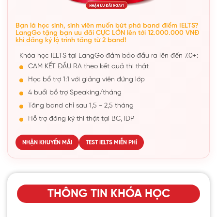
Bạn là học sinh, sinh viên muốn bứt phá band điểm IELTS?
LangGo tặng bạn ưu đãi CỰC LỚN lên tới 12.000.000 VNĐ
khi đăng ký lộ trình tăng từ 2 band!
Khóa học IELTS tại LangGo đảm bảo đầu ra lên đến 7.0+:
CAM KẾT ĐẦU RA theo kết quả thi thật
Học bổ trợ 1:1 với giảng viên đứng lớp
4 buổi bổ trợ Speaking/tháng
Tăng band chỉ sau 1,5 - 2,5 tháng
Hỗ trợ đăng ký thi thật tại BC, IDP
NHẬN KHUYẾN MÃI
TEST IELTS MIỄN PHÍ
THÔNG TIN KHÓA HỌC