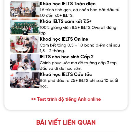
Khóa học IELTS Toàn diện
Lộ trình tinh gọn, cá nhân hóa bắt đầu từ
1.0 đến 7.0+ IELTS.
Khóa IELTS cam kết 7.5+
100% giảng viên 8.5+ IELTS Overall đứng
lớp.
Khoá học IELTS Online
Cam kết tăng 0,5 - 1.0 band điểm chỉ sau
1,5 - 2 tháng.
IELTS cho học sinh Cấp 2
Chinh phục ước mơ đỗ trường cấp 3 top
đầu và đi du học sớm.
Khoá học IELTS Cấp tốc
Bứt phá đầu ra 7.5+ IELTS chỉ sau 10 buổi
học.
>> Test trình độ tiếng Anh online
BÀI VIẾT LIÊN QUAN