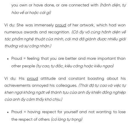
you own or have done, or are connected with
(hãnh diện, tự
hào về ai hoặc cái gì)
Ví dụ: She was immensely
proud
of her artwork, which had won
numerous awards and recognition.
(Cô ấy vô cùng hãnh diện về
tác phẩm nghệ thuật của mình, cái mà đã giành được nhiều giải
thưởng và sự công nhận.)
Proud = feeling that you are better and more important than
other people
(tự cao, tự đắc, kiêu căng hoặc kiêu ngạo)
Ví dụ: His
proud
attitude and constant boasting about his
achievements annoyed his colleagues.
(Thái độ tự cao và việc tự
khen ngợi không ngớt về thành tựu của anh ấy khiến đồng nghiệp
của anh ấy cảm thấy khó chịu.)
Proud = having respect for yourself and not wanting to lose
the respect of others
(có lòng tự trọng)