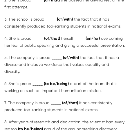
2. She is proud _____
(of/that)
she passed her driving test on the
first attempt.
3. The school is proud _____
(of/with)
the fact that it has
consistently produced top-ranking students in national exams.
4. She is proud _____
(of/that)
herself _____
(on/for)
overcoming
her fear of public speaking and giving a successful presentation.
5. The company is proud _____
(of/with)
the fact that it has a
diverse and inclusive workforce that values equality and
diversity.
6. She is proud _____
(to be/being)
a part of the team that is
working on such an important humanitarian mission.
7. The company is proud _____
(of/that)
it has consistently
produced top-ranking students in national exams.
8. After years of research and dedication, the scientist had every
reason
(to be/being)
proud of the groundbreaking discovery.