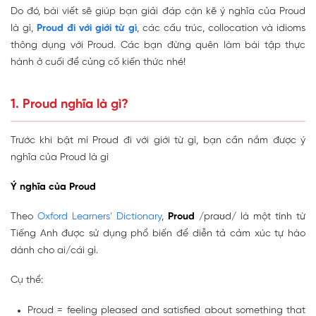
Do đó, bài viết sẽ giúp bạn giải đáp cặn kẽ ý nghĩa của Proud
là gì,
Proud đi với giới từ gì
, các cấu trúc, collocation và idioms
thông dụng với Proud. Các bạn đừng quên làm bài tập thực
hành ở cuối để củng cố kiến thức nhé!
1. Proud nghĩa là gì?
Trước khi bật mí Proud đi với giới từ gì, bạn cần nắm được ý
nghĩa của Proud là gì
Ý nghĩa của Proud
Theo
Oxford Learners’ Dictionary
,
Proud
/praʊd/ là một tính từ
Tiếng Anh được sử dụng phổ biến để diễn tả cảm xúc tự hào
dành cho ai/cái gì.
Cụ thể:
Proud = feeling pleased and satisfied about something that