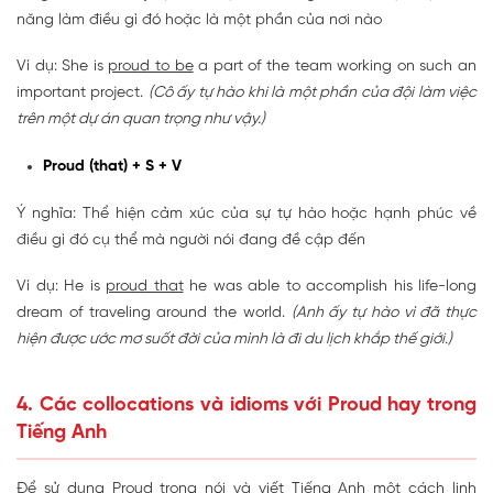
năng làm điều gì đó hoặc là một phần của nơi nào
Ví dụ: She is
proud to be
a part of the team working on such an
important project.
(Cô ấy tự hào khi là một phần của đội làm việc
trên một dự án quan trọng như vậy.)
Proud (that) + S + V
Ý nghĩa: Thể hiện cảm xúc của sự tự hào hoặc hạnh phúc về
điều gì đó cụ thể mà người nói đang đề cập đến
Ví dụ: He is
proud that
he was able to accomplish his life-long
dream of traveling around the world.
(Anh ấy tự hào vì đã thực
hiện được ước mơ suốt đời của mình là đi du lịch khắp thế giới.)
4. Các collocations và idioms với Proud hay trong
Tiếng Anh
Để sử dụng Proud trong nói và viết Tiếng Anh một cách linh