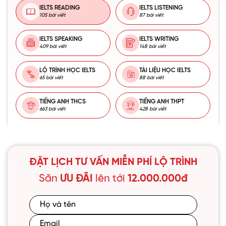
IELTS READING
IELTS LISTENING
105 bài viết
87 bài viết
IELTS SPEAKING
IELTS WRITING
409 bài viết
148 bài viết
LỘ TRÌNH HỌC IELTS
TÀI LIỆU HỌC IELTS
65 bài viết
88 bài viết
TIẾNG ANH THCS
TIẾNG ANH THPT
663 bài viết
428 bài viết
ĐẶT LỊCH TƯ VẤN MIỄN PHÍ LỘ TRÌNH
Săn
ƯU ĐÃI
lên tới
12.000.000đ