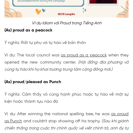
Ví dụ Idiom với Proud trong Tiếng Anh
(As) proud as a peacock
Ý nghĩa: Rất tự phụ và tự hào về bản thân
Ví dụ: The local council was
as proud as a peacock
when they
opened the new community center.
(Hội đồng địa phương vô
cùng tự hào khi họ khai trương trung tâm cộng đồng mới.)
(As) proud/pleased as Punch
Ý nghĩa: Cảm thấy vô cùng hạnh phúc hoặc tự hào về một sự
kiện hoặc thành tựu nào đó
Ví dụ: After winning the national spelling bee, he was
as proud
as Punch
and couldn't stop showing off his trophy.
(Sau khi giành
chiến thắng trong cuộc thi chính quốc về viết chính tả, anh ấy tự