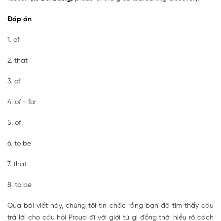
Đáp án
1. of
2. that
3. of
4. of - for
5. of
6. to be
7. that
8. to be
Qua bài viết này, chúng tôi tin chắc rằng bạn đã tìm thấy câu
trả lời cho câu hỏi Proud đi với giới từ gì đồng thời hiểu rõ cách