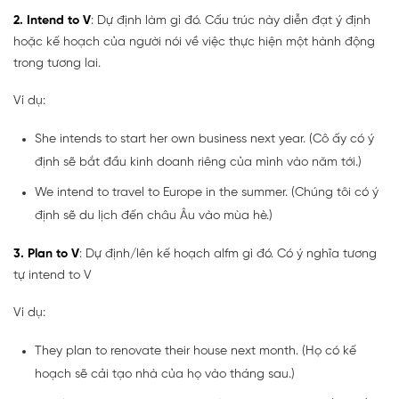
2. Intend to V
: Dự định làm gì đó. Cấu trúc này diễn đạt ý định
hoặc kế hoạch của người nói về việc thực hiện một hành động
trong tương lai.
Ví dụ:
She intends to start her own business next year. (Cô ấy có ý
định sẽ bắt đầu kinh doanh riêng của mình vào năm tới.)
We intend to travel to Europe in the summer. (Chúng tôi có ý
định sẽ du lịch đến châu Âu vào mùa hè.)
3. Plan to V
: Dự định/lên kế hoạch alfm gì đó. Có ý nghĩa tương
tự intend to V
Ví dụ:
They plan to renovate their house next month. (Họ có kế
hoạch sẽ cải tạo nhà của họ vào tháng sau.)