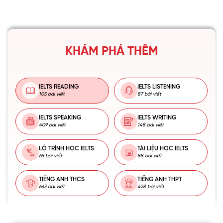
KHÁM PHÁ THÊM
IELTS READING
IELTS LISTENING
105 bài viết
87 bài viết
IELTS SPEAKING
IELTS WRITING
409 bài viết
148 bài viết
LỘ TRÌNH HỌC IELTS
TÀI LIỆU HỌC IELTS
65 bài viết
88 bài viết
TIẾNG ANH THCS
TIẾNG ANH THPT
663 bài viết
428 bài viết