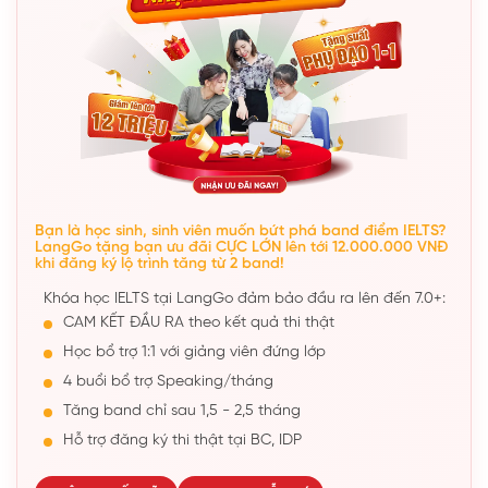
Bạn là học sinh, sinh viên muốn bứt phá band điểm IELTS?
LangGo tặng bạn ưu đãi CỰC LỚN lên tới 12.000.000 VNĐ
khi đăng ký lộ trình tăng từ 2 band!
Khóa học IELTS tại LangGo đảm bảo đầu ra lên đến 7.0+:
CAM KẾT ĐẦU RA theo kết quả thi thật
Học bổ trợ 1:1 với giảng viên đứng lớp
4 buổi bổ trợ Speaking/tháng
Tăng band chỉ sau 1,5 - 2,5 tháng
Hỗ trợ đăng ký thi thật tại BC, IDP