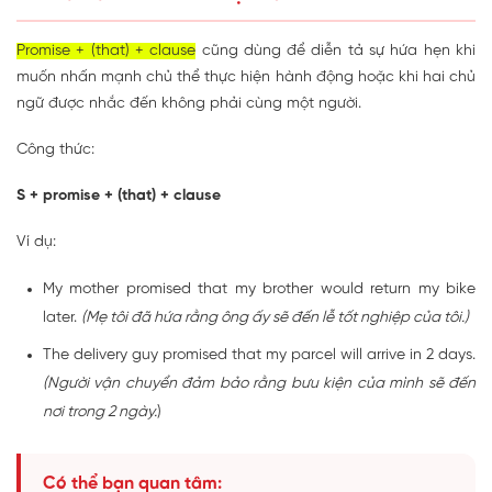
Promise + (that) + clause
cũng dùng để diễn tả sự hứa hẹn khi
muốn nhấn mạnh chủ thể thực hiện hành động hoặc khi hai chủ
ngữ được nhắc đến không phải cùng một người.
Công thức:
S + promise + (that) + clause
Ví dụ:
My mother promised that my brother would return my bike
later.
(Mẹ tôi đã hứa rằng ông ấy sẽ đến lễ tốt nghiệp của tôi.)
The delivery guy promised that my parcel will arrive in 2 days.
(Người vận chuyển đảm bảo rằng bưu kiện của mình sẽ đến
nơi trong 2 ngày.
)
Có thể bạn quan tâm: