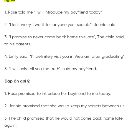
nghĩa
1. Rose told me “I will introduce my boyfriend today”
2. “Don’t worry. I won't tell anyone your secrets”, Jennie said.
3. “I promise to never come back home this late”, The child said
to his parents.
4. Emily said: “I’ll definitely visit you in Vietnam after graduating”.
5. “I will only tell you the truth”, said my boyfriend.
Đáp án gợi ý:
1. Rose promised to introduce her boyfriend to me today.
2. Jennie promised that she would keep my secrets between us.
3. The child promised that he would not come back home late
again.