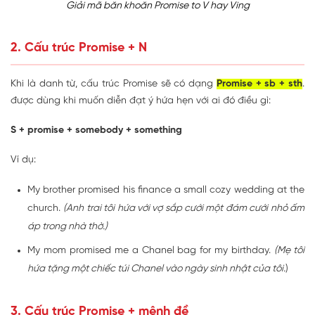
Giải mã băn khoăn Promise to V hay Ving
2. Cấu trúc Promise + N
Khi là danh từ, cấu trúc Promise sẽ có dạng
Promise + sb + sth
.
được dùng khi muốn diễn đạt ý hứa hẹn với ai đó điều gì:
S + promise + somebody + something
Ví dụ:
My brother promised his finance a small cozy wedding at the
church.
(Anh trai tôi hứa với vợ sắp cưới một đám cưới nhỏ ấm
áp trong nhà thờ.)
My mom promised me a Chanel bag for my birthday.
(Mẹ tôi
hứa tặng một chiếc túi Chanel vào ngày sinh nhật của tôi.
)
3. Cấu trúc Promise + mệnh đề