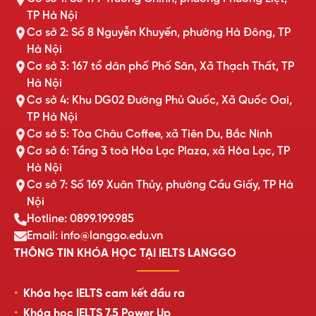
TP Hà Nội
Cơ sở 2: Số 8 Nguyễn Khuyến, phường Hà Đông, TP
Hà Nội
Cơ sở 3: 167 tổ dân phố Phố Săn, Xã Thạch Thất, TP
Hà Nội
Cơ sở 4: Khu DG02 Đường Phủ Quốc, Xã Quốc Oai,
TP Hà Nội
Cơ sở 5: Tòa Châu Coffee, xã Tiên Du, Bắc Ninh
Cơ sở 6: Tầng 3 toà Hòa Lạc Plaza, xã Hòa Lạc, TP
Hà Nội
Cơ sở 7: Số 169 Xuân Thủy, phường Cầu Giấy, TP Hà
Nội
Hotline: 0899.199.985
Email: info@langgo.edu.vn
THÔNG TIN KHÓA HỌC TẠI IELTS LANGGO
Khóa học IELTS cam kết đầu ra
Khóa học IELTS 7.5 Power Up