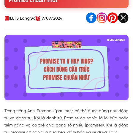
Promise chuẩn nhất
4. Mở rộng về cấu trúc Promise
5. Các cấu trúc đồng nghĩa với Promise to V
6. Bài tập vận dụng cấu trúc Promise có đáp án
IELTS LangGo
19/09/2024
Trong tiếng Anh, Promise
/
ˈprɑː.mɪs
/ có thể được dùng như động
từ và danh từ. Khi là danh từ, Promise có nghĩa là lời hứa hoặc
tiềm năng và có thể chia dạng số nhiều (promises). Khi là động
từ, promise có nghĩa là hứa hẹn, đảm bảo và sẽ đi với To V.