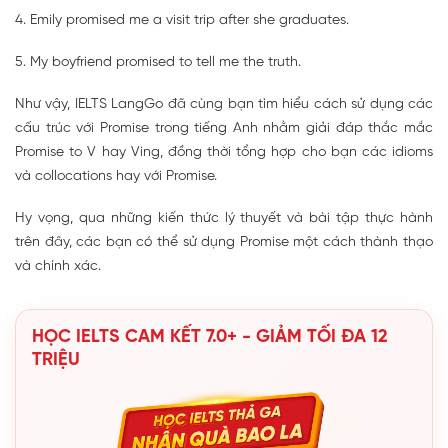
4. Emily promised me a visit trip after she graduates.
5. My boyfriend promised to tell me the truth.
Như vậy, IELTS LangGo đã cùng bạn tìm hiểu cách sử dụng các
cấu trúc với Promise trong tiếng Anh nhằm giải đáp thắc mắc
Promise to V hay Ving, đồng thời tổng hợp cho bạn các idioms
và collocations hay với Promise.
Hy vọng, qua những kiến thức lý thuyết và bài tập thực hành
trên đây, các bạn có thể sử dụng Promise một cách thành thạo
và chính xác.
HỌC IELTS CAM KẾT 7.0+ - GIẢM TỐI ĐA 12
TRIỆU