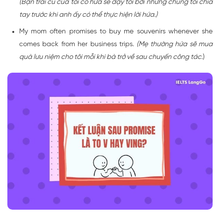
(Bạn trai cũ của tôi có hứa sẽ dạy tôi bơi nhưng chúng tôi chia
tay trước khi anh ấy có thể thực hiện lời hứa.)
My mom often promises to buy me souvenirs whenever she
comes back from her business trips.
(Mẹ thường hứa sẽ mua
quà lưu niệm cho tôi mỗi khi bà trở về sau chuyến công tác.
)