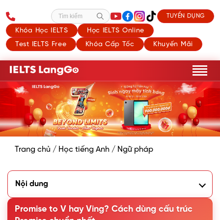
TUYỂN DỤNG
Tìm kiếm
Khóa Học IELTS
Học IELTS Online
Test IELTS Free
Khóa Cấp Tốc
Khuyến Mãi
Trang chủ
/
Học tiếng Anh
/
Ngữ pháp
Nội dung
1. Cấu trúc Promise + To V
2. Cấu trúc Promise + N
Promise to V hay Ving? Cách dùng cấu trúc
3. Cấu trúc Promise + mệnh đề