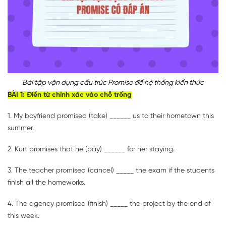
Bài tập vận dụng cấu trúc Promise để hệ thống kiến thức
BÀI 1: Điền từ chính xác vào chỗ trống
1. My boyfriend promised (take) ______ us to their hometown this
summer.
2. Kurt promises that he (pay) ______ for her staying.
3. The teacher promised (cancel) _____ the exam if the students
finish all the homeworks.
4. The agency promised (finish) _____ the project by the end of
this week.