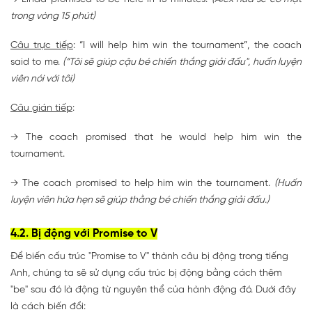
trong vòng 15 phút)
Câu trực tiếp
: “I will help him win the tournament”, the coach
said to me.
(“Tôi sẽ giúp cậu bé chiến thắng giải đấu", huấn luyện
viên nói với tôi)
Câu gián tiếp
:
→ The coach promised that he would help him win the
tournament.
→ The coach promised to help him win the tournament.
(Huấn
luyện viên hứa hẹn sẽ giúp thằng bé chiến thắng giải đấu.)
4.2. Bị động với Promise to V
Để biến cấu trúc "Promise to V" thành câu bị động trong tiếng
Anh, chúng ta sẽ sử dụng cấu trúc bị động bằng cách thêm
"be" sau đó là động từ nguyên thể của hành động đó. Dưới đây
là cách biến đổi: