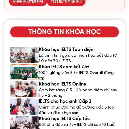
NHẬN KHUYẾN MÃI
TEST IELTS MIỄN PHÍ
THÔNG TIN KHÓA HỌC
Khóa học IELTS Toàn diện
Lộ trình tinh gọn, cá nhân hóa bắt đầu từ
1.0 đến 7.0+ IELTS.
Khóa IELTS cam kết 7.5+
100% giảng viên 8.5+ IELTS Overall đứng
lớp.
Khoá học IELTS Online
Cam kết tăng 0,5 - 1.0 band điểm chỉ sau
1,5 - 2 tháng.
IELTS cho học sinh Cấp 2
Chinh phục ước mơ đỗ trường cấp 3 top
đầu và đi du học sớm.
Khoá học IELTS Cấp tốc
Bứt phá đầu ra 7.5+ IELTS chỉ sau 10 buổi