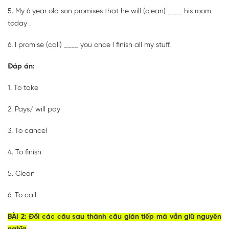
5. My 6 year old son promises that he will (clean) ____ his room
today .
6. I promise (call) ____ you once I finish all my stuff.
Đáp án:
1. To take
2. Pays/ will pay
3. To cancel
4. To finish
5. Clean
6. To call
BÀI 2: Đổi các câu sau thành câu gián tiếp mà vẫn giữ nguyên