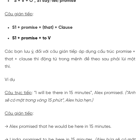
“S + V + O", S1 say/tell/promise
Câu gián tiếp
:
S1 + promise + (that) + Clause
S1 + promise + to V
Các bạn lưu ý, đối với câu gián tiếp áp dụng cấu trúc promise +
that + clause thì động từ trong mệnh đề theo sau phải lùi một
thì.
Ví dụ
Câu trực tiếp
: “I will be there in 15 minutes”, Alex promised.
(“Anh
sẽ có mặt trong vòng 15 phút”, Alex hứa hẹn.)
Câu gián tiếp
:
→ Alex promised that he would be here in 15 minutes.
→ Linda promised to be here in 15 minutes.
(Alex hứa sẽ có mặt