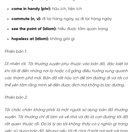
come in handy (phr):
hữu ích, tiện ích
commute (n, v):
đi lại hàng ngày, sự đi lại hàng ngày
see the point of (idiom):
hiểu được tầm quan trọng
hopeless at (idiom):
không giỏi gì
Phiên bản 1:
Dĩ nhiên rồi. Tôi thường xuyên phụ thuộc vào bản đồ, đặc biệt là
khi tôi đi đến những nơi lạ hoặc cố gắng điều hướng xung quanh
các thành phố mới. Bản đồ rất hữu ích để tìm đường đi và tôi có
thể yên tâm rằng mình sẽ đến được đích mà không bị lạc đường.
Phiên bản 2:
Tôi chắc chắn không phải là một người sử dụng bản đồ thường
xuyên. Tôi thường chỉ đi làm và về nhà và đó là con đường tôi đã
rất quen thuộc rồi. Đó là lý do tôi không thấy có ý nghĩa gì trong
việc sử dụng bản đồ. Nhưng nếu tôi đi chơi ở một nơi mới với bạn