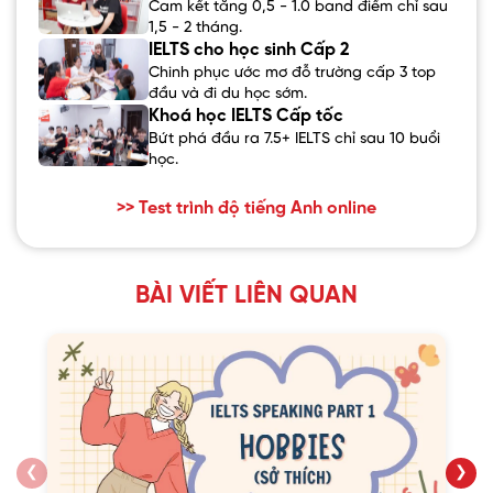
Cam kết tăng 0,5 - 1.0 band điểm chỉ sau
1,5 - 2 tháng.
IELTS cho học sinh Cấp 2
Chinh phục ước mơ đỗ trường cấp 3 top
đầu và đi du học sớm.
Khoá học IELTS Cấp tốc
Bứt phá đầu ra 7.5+ IELTS chỉ sau 10 buổi
học.
>> Test trình độ tiếng Anh online
BÀI VIẾT LIÊN QUAN
❮
❯