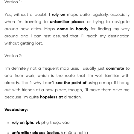
Version 1:
Yes, without a doubt. I
rely on
maps quite regularly, especially
when I'm traveling to
unfamiliar places
or trying to navigate
around new cities. Maps
come in handy
for finding my way
around and I can rest assured that I’ll reach my destination
without getting lost.
Version 2:
I’m definitely not a frequent map user. I usually just
commute
to
and from work, which is the route that I’m well familiar with
already. That’s why I don’t
see the point of
using a map. If I hang
out with friends at a new place, though, I’ll make them drive me
because I’m quite
hopeless at
direction.
Vocabulary:
rely on (phr. v):
phụ thuộc vào
unfamiliar places (colloc.):
những nơi lạ