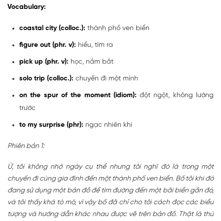
Vocabulary:
coastal city (colloc.):
thành phố ven biển
figure out (phr. v):
hiểu, tìm ra
pick up (phr. v):
học, nắm bắt
solo trip (colloc.):
chuyến đi một mình
on the spur of the moment (idiom):
đột ngột, không lường
trước
to my surprise (phr):
ngạc nhiên khi
Phiên bản 1:
Ừ, tôi không nhớ ngày cụ thể nhưng tôi nghĩ đó là trong một
chuyến đi cùng gia đình đến một thành phố ven biển. Bố tôi khi đó
đang sử dụng một bản đồ để tìm đường đến một bãi biển gần đó,
và tôi thấy khá tò mò, vì vậy bố đã chỉ cho tôi cách đọc các biểu
tượng và hướng dẫn khác nhau được vẽ trên bản đồ. Thật là thú