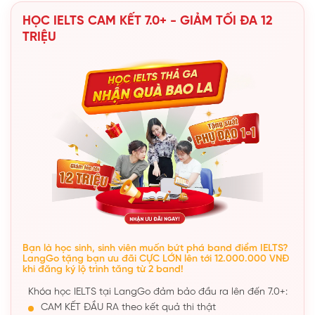
HỌC IELTS CAM KẾT 7.0+ - GIẢM TỐI ĐA 12
TRIỆU
Bạn là học sinh, sinh viên muốn bứt phá band điểm IELTS?
LangGo tặng bạn ưu đãi CỰC LỚN lên tới 12.000.000 VNĐ
khi đăng ký lộ trình tăng từ 2 band!
Khóa học IELTS tại LangGo đảm bảo đầu ra lên đến 7.0+:
CAM KẾT ĐẦU RA theo kết quả thi thật