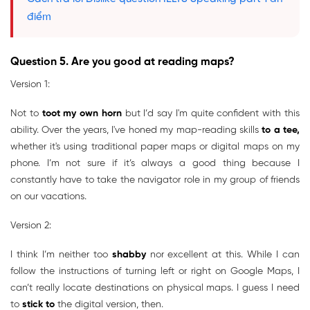
điểm
Question 5. Are you good at reading maps?
Version 1:
Not to
toot my own horn
but I’d say I'm quite confident with this
ability. Over the years, I've honed my map-reading skills
to a tee,
whether it's using traditional paper maps or digital maps on my
phone. I’m not sure if it’s always a good thing because I
constantly have to take the navigator role in my group of friends
on our vacations.
Version 2:
I think I’m neither too
shabby
nor excellent at this. While I can
follow the instructions of turning left or right on Google Maps, I
can’t really locate destinations on physical maps. I guess I need
to
stick to
the digital version, then.