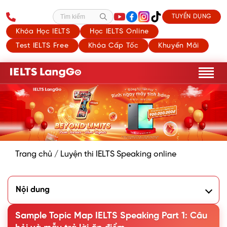
TUYỂN DỤNG
Tìm kiếm
Khóa Học IELTS
Học IELTS Online
Test IELTS Free
Khóa Cấp Tốc
Khuyến Mãi
Trang chủ
/
Luyện thi IELTS Speaking online
Nội dung
1. Tổng hợp từ vựng Topic Map IELTS Speaking
2. Câu trả lời tham khảo Topic Map IELTS Speaking Part 1
Sample Topic Map IELTS Speaking Part 1: Câu