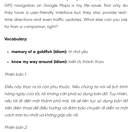
GPS navigation on Google Maps is my life-saver. Not only do
they have a user-friendly interface but they also provide real-
time directions and even traffic updates. What else can you ask
for from a companion, right?
Vocabulary:
memory of a goldfish (idiom):
trí nhớ yếu
know my way around (idiom):
biết rõ, thành thạo
Phiên bản 1:
Điều này thực ra là còn phụ thuộc. Nếu chúng ta nói về lịch trình
hàng ngày của tôi, tôi không cần phải sử dụng bản đồ. Tuy nhiên,
nếu tôi đi đến một thành phố mới, tôi sẽ liên tục sử dụng bản đồ
trên điện thoại để điều hướng và đảm bảo chuyến đi diễn ra một
cách trơn tru nhất và không gặp rắc rối.
Phiên bản 2: