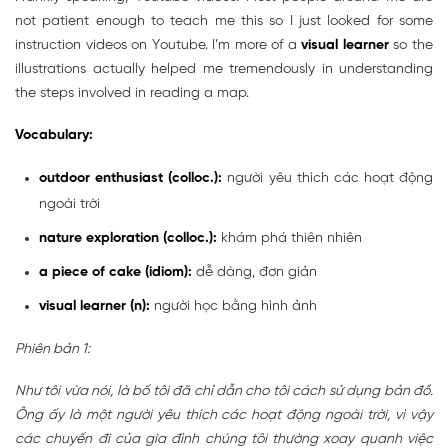
not patient enough to teach me this so I just looked for some
instruction videos on Youtube. I’m more of a
visual learner
so the
illustrations actually helped me tremendously in understanding
the steps involved in reading a map.
Vocabulary:
outdoor enthusiast (colloc.):
người yêu thích các hoạt động
ngoài trời
nature exploration (colloc.):
khám phá thiên nhiên
a piece of cake (idiom):
dễ dàng, đơn giản
visual learner (n):
người học bằng hình ảnh
Phiên bản 1:
Như tôi vừa nói, là bố tôi đã chỉ dẫn cho tôi cách sử dụng bản đồ.
Ông ấy là một người yêu thích các hoạt động ngoài trời, vì vậy
các chuyến đi của gia đình chúng tôi thường xoay quanh việc