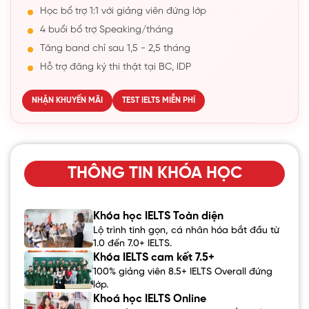
Học bổ trợ 1:1 với giảng viên đứng lớp
4 buổi bổ trợ Speaking/tháng
Tăng band chỉ sau 1,5 - 2,5 tháng
Hỗ trợ đăng ký thi thật tại BC, IDP
NHẬN KHUYẾN MÃI
TEST IELTS MIỄN PHÍ
THÔNG TIN KHÓA HỌC
Khóa học IELTS Toàn diện
Lộ trình tinh gọn, cá nhân hóa bắt đầu từ
1.0 đến 7.0+ IELTS.
Khóa IELTS cam kết 7.5+
100% giảng viên 8.5+ IELTS Overall đứng
lớp.
Khoá học IELTS Online