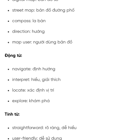
street map: bản đồ đường phố
compass: la bàn
direction: hướng
map user: người dùng bản đồ
Động từ:
navigate: định hướng
interpret: hiểu, giải thích
locate: xác định vị trí
explore: khám phá
Tính từ:
straightforward: rõ ràng, dễ hiểu
user-friendly: dễ sử dụng