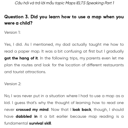
Câu hỏi và trả lời mẫu topic Maps IELTS Speaking Part 1
Question 3. Did you learn how to use a map when you
were a child?
Version 1:
Yes, I did. As I mentioned, my dad actually taught me how to
read a paper map. It was a bit confusing at first but I gradually
got the hang of it
. In the following trips, my parents even let me
plan the routes and look for the location of different restaurants
and tourist attractions.
Version 2:
No, I was never put in a situation where I had to use a map as a
kid. I guess that’s why the thought of learning how to read one
never
crossed my mind
. Now that I
look back
, though, I should
have
dabbled in
it a bit earlier because map reading is a
fundamental
survival skill
.