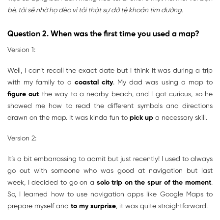
bè, tôi sẽ nhờ họ đèo vì tôi thật sự dở tệ khoản tìm đường.
Question 2. When was the first time you used a map?
Version 1:
Well, I can’t recall the exact date but I think it was during a trip
with my family to a
coastal city
. My dad was using a map to
figure out
the way to a nearby beach, and I got curious, so he
showed me how to read the different symbols and directions
drawn on the map. It was kinda fun to
pick up
a necessary skill.
Version 2:
It’s a bit embarrassing to admit but just recently! I used to always
go out with someone who was good at navigation but last
week, I decided to go on a
solo trip on the spur of the moment
.
So, I learned how to use navigation apps like Google Maps to
prepare myself and
to my surprise
, it was quite straightforward.