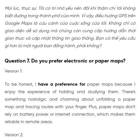
Mọi lúc, thực sự. Tôi có trí nhớ yếu nên đôi khi thậm chí tôi không
biết đường trong thành phố của mình. Vì vậy, điều hướng GPS trên
Google Maps là cứu cánh của cuộc sống của tôi. Không chỉ có
giao diện dễ sử dụng mà chúng còn cung cấp hướng dẫn thời
gian thực và cập nhật thông tin giao thông. Bạn có thể yêu cầu
gì hơn từ một người bạn đồng hành, phải không?
Question 7. Do you prefer electronic or paper maps?
Version 1:
To be honest, I
have a preference for
paper maps because I
enjoy the experience of holding and studying them. There's
something nostalgic and charming about unfolding a paper
map and tracing routes with your finger. Plus, paper maps don't
rely on battery power or internet connection, which makes them
reliable in remote areas.
Version 2: