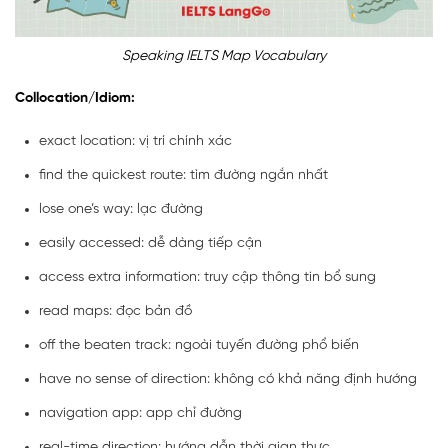
Speaking IELTS Map Vocabulary
Collocation/Idiom:
exact location: vị trí chính xác
find the quickest route: tìm đường ngắn nhất
lose one’s way: lạc đường
easily accessed: dễ dàng tiếp cận
access extra information: truy cập thông tin bổ sung
read maps: đọc bản đồ
off the beaten track: ngoài tuyến đường phổ biến
have no sense of direction: không có khả năng định hướng
navigation app: app chỉ đường
real-time direction: hướng dẫn thời gian thực