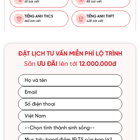
65 bài viết
88 bài viết
TIẾNG ANH THCS
TIẾNG ANH THPT
663 bài viết
428 bài viết
ĐẶT LỊCH TƯ VẤN MIỄN PHÍ LỘ TRÌNH
Săn
ƯU ĐÃI
lên tới
12.000.000đ