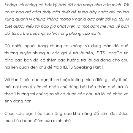
Không, tôi không có bất kỳ bản đồ nào trong nhà của mình. Tôi
chưa bao giờ cảm thấy cần thiết để trưng bày hoặc giữ chúng
xung quanh vì chúng không mang ý nghĩa đặc biệt đối với tôi. Ai
biết được? Nếu tôi bao giờ phát hiện ra một đam mê mới về bản
đồ, tôi có thể treo một số lên trong phòng của mình.
Dù nhiều người trong chúng ta không sử dụng bản đồ quá
thường xuyên nhưng từ các gợi ý trả lời trên, IELTS LangGo tin
rằng các bạn đã có thêm các hướng trả lời đa dạng cho câu
hỏi liên quan đến chủ đề Map IELTS Speaking Part 1.
Với Part 1, nếu các bạn thích hoặc không thích điều gì, hãy thoải
mái nói theo ý kiến cá nhân chứ đừng bắt bản thân phải trả lời
theo 1 hướng thì chúng ta sẽ có được các câu trả lời cá nhân và
sinh động hơn.
Chúc các bạn tiếp tục nâng cao khả năng để sớm đạt được
mục tiêu band điểm của mình nhé.