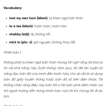
Vocabulary:
toot my own horn (idiom):
tự khen ngợi bản thân
to a tee (idiom):
hoàn toàn, hoàn hảo
shabby (adj):
tệ, không tốt
stick to (phr. v):
giữ nguyên, không thay đổi
Phiên bản 1:
Không phải tự khen ngợi bản thân nhưng tôi nghĩ rằng tôi khá tự
tin với khả năng này. Suốt những năm qua, tôi đã rèn luyện kỹ
năng đọc bản đồ của mình đến hoàn hảo, cho dù đó là sử dụng
bản đồ giấy truyền thống hoặc bản đồ số trên điện thoại. Tôi
không chắc rằng điều này luôn tốt vì tôi luôn phải đảm nhận vai
trò người hướng dẫn trong nhóm bạn của tôi khi chúng tôi đi du
lịch.