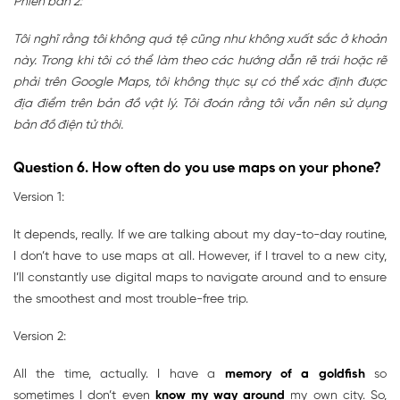
Phiên bản 2:
Tôi nghĩ rằng tôi không quá tệ cũng như không xuất sắc ở khoản
này. Trong khi tôi có thể làm theo các hướng dẫn rẽ trái hoặc rẽ
phải trên Google Maps, tôi không thực sự có thể xác định được
địa điểm trên bản đồ vật lý. Tôi đoán rằng tôi vẫn nên sử dụng
bản đồ điện tử thôi.
Question 6. How often do you use maps on your phone?
Version 1:
It depends, really. If we are talking about my day-to-day routine,
I don’t have to use maps at all. However, if I travel to a new city,
I’ll constantly use digital maps to navigate around and to ensure
the smoothest and most trouble-free trip.
Version 2:
All the time, actually. I have a
memory of a goldfish
so
sometimes I don’t even
know my way around
my own city. So,