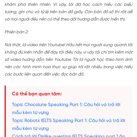
khám phá thiên nhiên. Vì vậy, tôi đã học cách hiểu các biểu
tượng, ghi chú và tỷ lệ trên bản đồ giấy. Còn bản đồ số thì rất dễ
và mọi người đều nên có thể theo dõi hướng dẫn được hiển thị.
Phiên bản 2:
Nói thật, là video trên Youtube! Hầu hết mọi người xung quanh tôi
không đủ kiên nhẫn để dạy tôi điều này, vì vậy tôi chỉ tìm kiếm một
số video hướng dẫn trên Youtube. Tôi là người học theo hình ảnh
nên các hình minh họa thực sự giúp tôi rất nhiều trong việc hiểu
các bước liên quan đến việc đọc bản đồ.
Có thể bạn quan tâm:
Topic Chocolate Speaking Part 1: Câu hỏi và trả lời
mẫu kèm từ vựng
Topic Robots IELTS Speaking Part 1: Câu hỏi và trả lời
mẫu kèm từ vựng
Cách trả lời Dislike question IELTS Speaking part 1 ăn