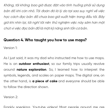
Không, tôi không bao giờ được đặt vào tình huống phải sử dụng
bản đồ khi còn nhỏ. Tôi đoán đó là lý do tại sao suy nghĩ về việc
học cách đọc bản đồ chưa bao giờ xuất hiện trong đầu tôi. Bây
giờ khi nhìn lại, tôi nghĩ tôi nên thử nghiệm việc này sớm hơn một
chút vì việc đọc bản đồ là một kỹ năng sinh tồn cơ bản.
Question 4. Who taught you how to use maps?
Version 1:
As I just said, it was my dad who instructed me how to use maps.
He is an
outdoor enthusiast
, so our family trips usually revolve
around
nature exploration
. So, I learned how to interpret the
symbols, legends, and scales on paper maps. The digital one, on
the other hand, is
a piece of cake
and everyone should be able
to follow the direction shown.
Version 2:
Frankly speaking, Youtube videos! Most people around me are