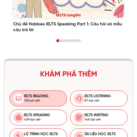
Chủ đề Hobbies IELTS Speaking Part 1: Câu hỏi và mẫu
câu trả lời
KHÁM PHÁ THÊM
IELTS READING
IELTS LISTENING
105 bài viết
87 bài viết
IELTS SPEAKING
IELTS WRITING
409 bài viết
148 bài viết
LỘ TRÌNH HỌC IELTS
TÀI LIỆU HỌC IELTS