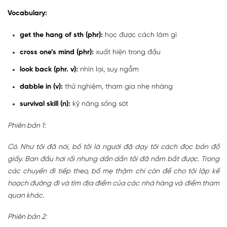
Vocabulary:
get the hang of sth (phr):
học được cách làm gì
cross one’s mind (phr):
xuất hiện trong đầu
look back (phr. v):
nhìn lại, suy ngẫm
dabble in (v):
thử nghiệm, tham gia nhẹ nhàng
survival skill (n):
kỹ năng sống sót
Phiên bản 1:
Có. Như tôi đã nói, bố tôi là người đã dạy tôi cách đọc bản đồ
giấy. Ban đầu hơi rối nhưng dần dần tôi đã nắm bắt được. Trong
các chuyến đi tiếp theo, bố mẹ thậm chí còn để cho tôi lập kế
hoạch đường đi và tìm địa điểm của các nhà hàng và điểm tham
quan khác.
Phiên bản 2: