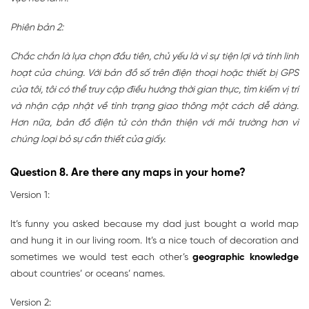
Phiên bản 2:
Chắc chắn là lựa chọn đầu tiên, chủ yếu là vì sự tiện lợi và tính linh
hoạt của chúng. Với bản đồ số trên điện thoại hoặc thiết bị GPS
của tôi, tôi có thể truy cập điều hướng thời gian thực, tìm kiếm vị trí
và nhận cập nhật về tình trạng giao thông một cách dễ dàng.
Hơn nữa, bản đồ điện tử còn thân thiện với môi trường hơn vì
chúng loại bỏ sự cần thiết của giấy.
Question 8. Are there any maps in your home?
Version 1:
It’s funny you asked because my dad just bought a world map
and hung it in our living room. It’s a nice touch of decoration and
sometimes we would test each other’s
geographic knowledge
about countries’ or oceans’ names.
Version 2: