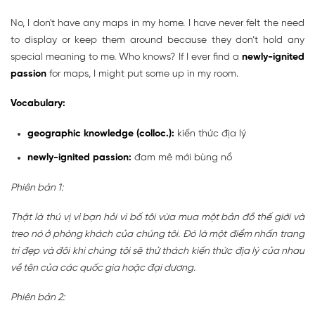
No, I don't have any maps in my home. I have never felt the need
to display or keep them around because they don’t hold any
special meaning to me. Who knows? If I ever find a
newly-ignited
passion
for maps, I might put some up in my room.
Vocabulary:
geographic knowledge (colloc.):
kiến thức địa lý
newly-ignited passion:
đam mê mới bùng nổ
Phiên bản 1:
Thật là thú vị vì bạn hỏi vì bố tôi vừa mua một bản đồ thế giới và
treo nó ở phòng khách của chúng tôi. Đó là một điểm nhấn trang
trí đẹp và đôi khi chúng tôi sẽ thử thách kiến thức địa lý của nhau
về tên của các quốc gia hoặc đại dương.
Phiên bản 2: