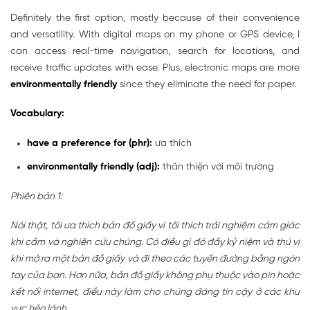
Definitely the first option, mostly because of their convenience
and versatility. With digital maps on my phone or GPS device, I
can access real-time navigation, search for locations, and
receive traffic updates with ease. Plus, electronic maps are more
environmentally friendly
since they eliminate the need for paper.
Vocabulary:
have a preference for (phr):
ưa thích
environmentally friendly (adj):
thân thiện với môi trường
Phiên bản 1:
Nói thật, tôi ưa thích bản đồ giấy vì tôi thích trải nghiệm cảm giác
khi cầm và nghiên cứu chúng. Có điều gì đó đầy kỷ niệm và thú vị
khi mở ra một bản đồ giấy và đi theo các tuyến đường bằng ngón
tay của bạn. Hơn nữa, bản đồ giấy không phụ thuộc vào pin hoặc
kết nối internet, điều này làm cho chúng đáng tin cậy ở các khu
vực hẻo lánh.