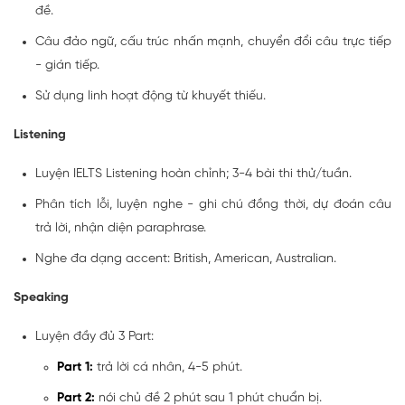
đề.
Câu đảo ngữ, cấu trúc nhấn mạnh, chuyển đổi câu trực tiếp
- gián tiếp.
Sử dụng linh hoạt động từ khuyết thiếu.
Listening
Luyện IELTS Listening hoàn chỉnh; 3-4 bài thi thử/tuần.
Phân tích lỗi, luyện nghe - ghi chú đồng thời, dự đoán câu
trả lời, nhận diện paraphrase.
Nghe đa dạng accent: British, American, Australian.
Speaking
Luyện đầy đủ 3 Part:
Part 1:
trả lời cá nhân, 4-5 phút.
Part 2:
nói chủ đề 2 phút sau 1 phút chuẩn bị.