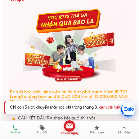
Bạn là học sinh, sinh viên muốn bứt phá band điểm IELTS?
LangGo tặng bạn ưu đãi CỰC LỚN lên tới 12.000.000 VNĐ
khi đăng ký lộ trình tăng từ 2 band!
Khóa học IELTS tại LangGo đảm bảo đầu ra lên đến 7.0+:
CAM KẾT ĐẦU RA theo kết quả thi thật
Chỉ còn 5 slot khuyến mãi học phí trong tháng 8,
xem chi tiết
.
Học bổ trợ 1:1 với giảng viên đứng lớp
Hotline
Ưu đãi
Điểm cao
Lên đầu
Tư vấn ngay
4 buổi bổ trợ Speaking/tháng