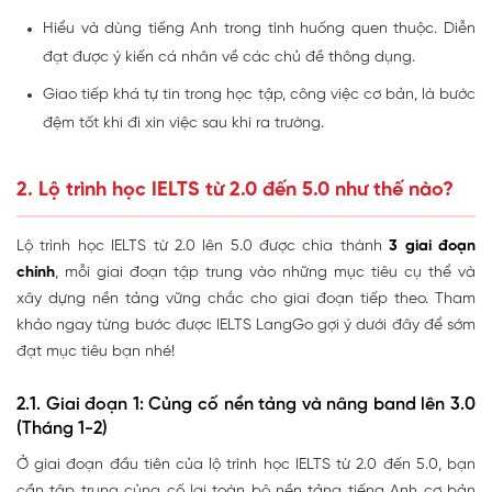
Hiểu và dùng tiếng Anh trong tình huống quen thuộc. Diễn
đạt được ý kiến cá nhân về các chủ đề thông dụng.
Giao tiếp khá tự tin trong học tập, công việc cơ bản, là bước
đệm tốt khi đi xin việc sau khi ra trường.
2. Lộ trình học IELTS từ 2.0 đến 5.0 như thế nào?
Lộ trình học IELTS từ 2.0 lên 5.0 được chia thành
3 giai đoạn
chính
, mỗi giai đoạn tập trung vào những mục tiêu cụ thể và
xây dựng nền tảng vững chắc cho giai đoạn tiếp theo. Tham
khảo ngay từng bước được IELTS LangGo gợi ý dưới đây để sớm
đạt mục tiêu bạn nhé!
2.1. Giai đoạn 1: Củng cố nền tảng và nâng band lên 3.0
(Tháng 1-2)
Ở giai đoạn đầu tiên của lộ trình học IELTS từ 2.0 đến 5.0, bạn
cần tập trung củng cố lại toàn bộ nền tảng tiếng Anh cơ bản