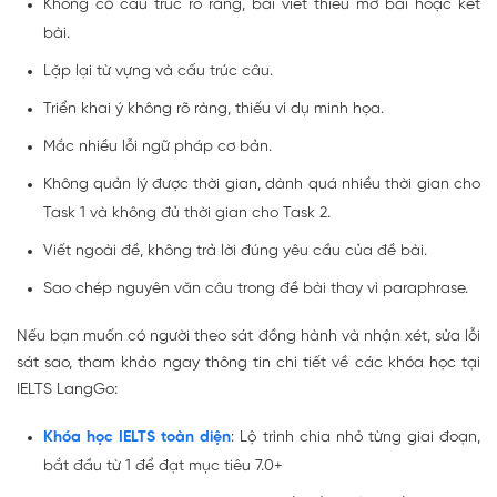
Không có cấu trúc rõ ràng, bài viết thiếu mở bài hoặc kết
bài.
Lặp lại từ vựng và cấu trúc câu.
Triển khai ý không rõ ràng, thiếu ví dụ minh họa.
Mắc nhiều lỗi ngữ pháp cơ bản.
Không quản lý được thời gian, dành quá nhiều thời gian cho
Task 1 và không đủ thời gian cho Task 2.
Viết ngoài đề, không trả lời đúng yêu cầu của đề bài.
Sao chép nguyên văn câu trong đề bài thay vì paraphrase.
Nếu bạn muốn có người theo sát đồng hành và nhận xét, sửa lỗi
sát sao, tham khảo ngay thông tin chi tiết về các khóa học tại
IELTS LangGo:
Khóa học IELTS toàn diện
: Lộ trình chia nhỏ từng giai đoạn,
bắt đầu từ 1 để đạt mục tiêu 7.0+