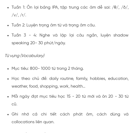
Tuần 1: Ôn lại bảng IPA, tập trung các âm dễ sai: /θ/, /ð/,
/v/, /r/.
Tuần 2: Luyện trọng âm từ và trọng âm câu.
Tuần 3 - 4: Nghe và lặp lại câu ngắn, luyện shadow
speaking 20- 30 phút/ngày.
Từ vựng (Vocabulary)
Mục tiêu: 800- 1000 từ trong 2 tháng.
Học theo chủ đề: daily routine, family, hobbies, education,
weather, food, shopping, work, health…
Mỗi ngày đạt mục tiêu học 15 - 20 từ mới và ôn 20 - 30 từ
cũ.
Ghi nhớ cả chi tiết cách phát âm, cách dùng và
collocations liên quan.