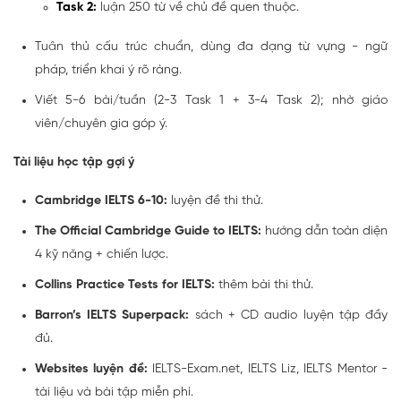
Task 2:
luận 250 từ về chủ đề quen thuộc.
Tuân thủ cấu trúc chuẩn, dùng đa dạng từ vựng - ngữ
pháp, triển khai ý rõ ràng.
Viết 5-6 bài/tuần (2-3 Task 1 + 3-4 Task 2); nhờ giáo
viên/chuyên gia góp ý.
Tài liệu học tập gợi ý
Cambridge IELTS 6-10:
luyện đề thi thử.
The Official Cambridge Guide to IELTS:
hướng dẫn toàn diện
4 kỹ năng + chiến lược.
Collins Practice Tests for IELTS:
thêm bài thi thử.
Barron’s IELTS Superpack:
sách + CD audio luyện tập đầy
đủ.
Websites luyện đề:
IELTS-Exam.net, IELTS Liz, IELTS Mentor -
tài liệu và bài tập miễn phí.