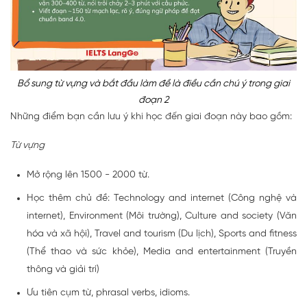
Bổ sung từ vựng và bắt đầu làm đề là điều cần chú ý trong giai
đoạn 2
Những điểm bạn cần lưu ý khi học đến giai đoạn này bao gồm:
Từ vựng
Mở rộng lên 1500 - 2000 từ.
Học thêm chủ đề: Technology and internet (Công nghệ và
internet), Environment (Môi trường), Culture and society (Văn
hóa và xã hội), Travel and tourism (Du lịch), Sports and fitness
(Thể thao và sức khỏe), Media and entertainment (Truyền
thông và giải trí)
Ưu tiên cụm từ, phrasal verbs, idioms.