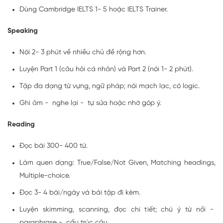
Dùng Cambridge IELTS 1- 5 hoặc IELTS Trainer.
Speaking
Nói 2- 3 phút về nhiều chủ đề rộng hơn.
Luyện Part 1 (câu hỏi cá nhân) và Part 2 (nói 1- 2 phút).
Tập đa dạng từ vựng, ngữ pháp; nói mạch lạc, có logic.
Ghi âm - nghe lại - tự sửa hoặc nhờ góp ý.
Reading
Đọc bài 300- 400 từ.
Làm quen dạng: True/False/Not Given, Matching headings,
Multiple-choice.
Đọc 3- 4 bài/ngày và bài tập đi kèm.
Luyện skimming, scanning, đọc chi tiết; chú ý từ nối -
paraphrase - cấu trúc câu.