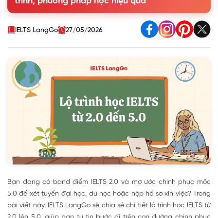
trình, phương pháp học hiệu quả
4. Những lỗi thường gặp cần tránh trong lộ trình học IELTS
từ 2.0 đến 5.0
IELTS LangGo
27/05/2026
Bạn đang có band điểm IELTS 2.0 và mơ ước chinh phục mốc
5.0 để xét tuyển đại học, du học hoặc nộp hồ sơ xin việc? Trong
bài viết này, IELTS LangGo sẽ chia sẻ chi tiết lộ trình học IELTS từ
2.0 lên 5.0, giúp bạn tự tin bước đi trên con đường chinh phục