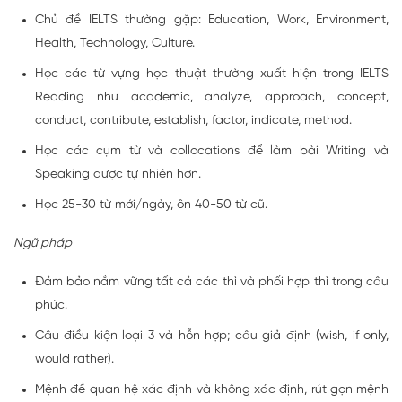
Chủ đề IELTS thường gặp: Education, Work, Environment,
Health, Technology, Culture.
Học các từ vựng học thuật thường xuất hiện trong IELTS
Reading như academic, analyze, approach, concept,
conduct, contribute, establish, factor, indicate, method.
Học các cụm từ và collocations để làm bài Writing và
Speaking được tự nhiên hơn.
Học 25-30 từ mới/ngày, ôn 40-50 từ cũ.
Ngữ pháp
Đảm bảo nắm vững tất cả các thì và phối hợp thì trong câu
phức.
Câu điều kiện loại 3 và hỗn hợp; câu giả định (wish, if only,
would rather).
Mệnh đề quan hệ xác định và không xác định, rút gọn mệnh