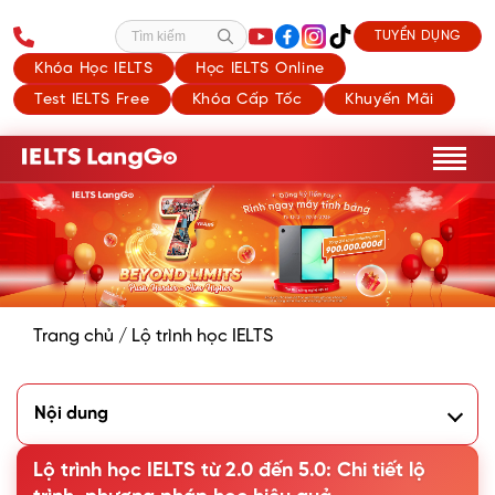
TUYỂN DỤNG
Tìm kiếm
Khóa Học IELTS
Học IELTS Online
Test IELTS Free
Khóa Cấp Tốc
Khuyến Mãi
Trang chủ
/
Lộ trình học IELTS
Nội dung
1. IELTS 2.0 lên 5.0 có khó không? Mất bao lâu?
2. Lộ trình học IELTS từ 2.0 đến 5.0 như thế nào?
Lộ trình học IELTS từ 2.0 đến 5.0: Chi tiết lộ
3. Phương pháp học hiệu quả để đạt IELTS 5.0