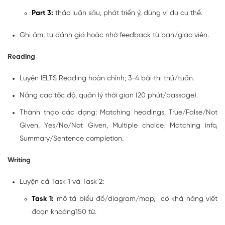
Part 3:
thảo luận sâu, phát triển ý, dùng ví dụ cụ thể.
Ghi âm, tự đánh giá hoặc nhờ feedback từ bạn/giao viên.
Reading
Luyện IELTS Reading hoàn chỉnh; 3-4 bài thi thử/tuần.
Nâng cao tốc độ, quản lý thời gian (20 phút/passage).
Thành thạo các dạng: Matching headings, True/False/Not
Given, Yes/No/Not Given, Multiple choice, Matching info,
Summary/Sentence completion.
Writing
Luyện cả Task 1 và Task 2:
Task 1:
mô tả biểu đồ/diagram/map, có khả năng viết
đoạn khoảng150 từ.