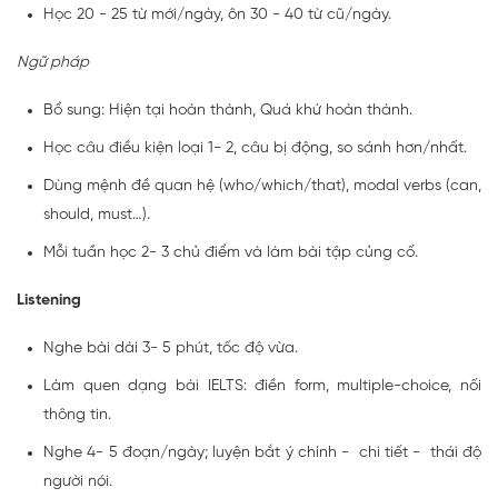
Học 20 - 25 từ mới/ngày, ôn 30 - 40 từ cũ/ngày.
Ngữ pháp
Bổ sung: Hiện tại hoàn thành, Quá khứ hoàn thành.
Học câu điều kiện loại 1- 2, câu bị động, so sánh hơn/nhất.
Dùng mệnh đề quan hệ (who/which/that), modal verbs (can,
should, must…).
Mỗi tuần học 2- 3 chủ điểm và làm bài tập củng cố.
Listening
Nghe bài dài 3- 5 phút, tốc độ vừa.
Làm quen dạng bài IELTS: điền form, multiple-choice, nối
thông tin.
Nghe 4- 5 đoạn/ngày; luyện bắt ý chính - chi tiết - thái độ
người nói.