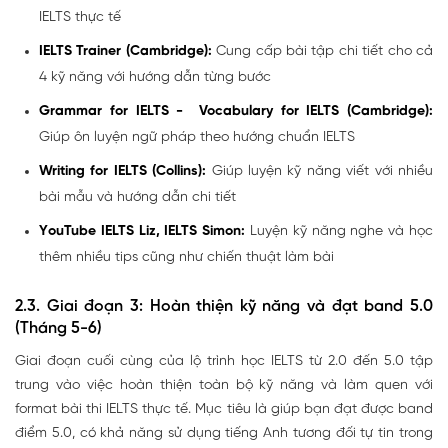
IELTS thực tế
IELTS Trainer (Cambridge):
Cung cấp bài tập chi tiết cho cả
4 kỹ năng với hướng dẫn từng bước
Grammar for IELTS - Vocabulary for IELTS (Cambridge):
Giúp ôn luyện ngữ pháp theo hướng chuẩn IELTS
Writing for IELTS (Collins):
Giúp luyện kỹ năng viết với nhiều
bài mẫu và hướng dẫn chi tiết
YouTube IELTS Liz, IELTS Simon:
Luyện kỹ năng nghe và học
thêm nhiều tips cũng như chiến thuật làm bài
2.3. Giai đoạn 3: Hoàn thiện kỹ năng và đạt band 5.0
(Tháng 5-6)
Giai đoạn cuối cùng của lộ trình học IELTS từ 2.0 đến 5.0 tập
trung vào việc hoàn thiện toàn bộ kỹ năng và làm quen với
format bài thi IELTS thực tế. Mục tiêu là giúp bạn đạt được band
điểm 5.0, có khả năng sử dụng tiếng Anh tương đối tự tin trong