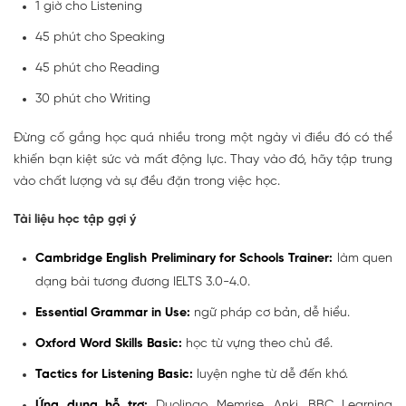
1 giờ cho Listening
45 phút cho Speaking
45 phút cho Reading
30 phút cho Writing
Đừng cố gắng học quá nhiều trong một ngày vì điều đó có thể
khiến bạn kiệt sức và mất động lực. Thay vào đó, hãy tập trung
vào chất lượng và sự đều đặn trong việc học.
Tài liệu học tập gợi ý
Cambridge English Preliminary for Schools Trainer:
làm quen
dạng bài tương đương IELTS 3.0-4.0.
Essential Grammar in Use:
ngữ pháp cơ bản, dễ hiểu.
Oxford Word Skills Basic:
học từ vựng theo chủ đề.
Tactics for Listening Basic:
luyện nghe từ dễ đến khó.
Ứng dụng hỗ trợ:
Duolingo, Memrise, Anki, BBC Learning