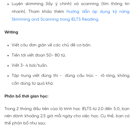
Luyện skimming (lấy ý chính) và scanning (tìm thông tin
nhanh). Tham khảo thêm
Hướng dẫn áp dụng kỹ năng
Skimming and Scanning trong IELTS Reading
Writing
Viết câu đơn giản về các chủ đề cơ bản.
Tiến tới viết đoạn 50- 80 từ.
Viết 3- 4 bài/tuần.
Tập trung viết đúng thì - đúng cấu trúc - rõ ràng, không
cần dùng từ quá khó.
Phân bổ thời gian học:
Trong 2 tháng đầu tiên của lộ trình học IELTS từ 2.0 đến 5.0, bạn
nên dành khoảng 2.5 giờ mỗi ngày cho việc học. Cụ thể, bạn có
thể phân bổ như sau: