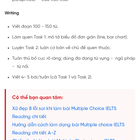
Writing
Viết đoạn 100 - 150 từ.
Làm quen Task 1: mô tả biểu đồ đơn giản (line, bar chart).
Luyện Task 2: luận cơ bản về chủ đề quen thuộc.
Tuân thủ bố cục rõ ràng; dùng đa dạng từ vựng - ngữ pháp
- từ nối.
Viết 4- 5 bài/tuần (cả Task 1 và Task 2).
Có thể bạn quan tâm:
Xử đẹp 8 lỗi sai khi làm bài Multiple Choice IELTS
Reading chi tiết
Hướng dẫn cách làm dạng bài Multiple choice IELTS
Reading chi tiết A-Z