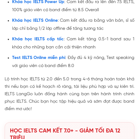
Khóa học IELTS Power Up
: Cam kết đầu ra lên đến 7.5 IELTS,
100% giáo viên có band điểm từ 8.5 Overall
Khóa học IELTS Online
: Cam kết đầu ra bằng văn bản, sĩ số
lớp chỉ bằng 1/2 lớp offline để tăng tương tác
Khóa học IELTS cấp tốc
: Cam kết tăng 0.5-1 band sau 1
khóa cho những bạn cần cải thiện nhanh
Test IELTS Online miễn phí
: Đầy đủ 4 kỹ năng, Test speaking
với giáo viên có band điểm 8.0
Lộ trình học IELTS từ 2.0 đến 5.0 trong 4-6 tháng hoàn toàn khả
thi nếu bạn có kế hoạch rõ ràng, tài liệu phù hợp và sự kiên trì.
IELTS LangGo luôn đồng hành cùng bạn trên hành trình chinh
phục IELTS. Chúc bạn học tập hiệu quả và sớm đạt được band
điểm mơ ước!
HỌC IELTS CAM KẾT 7.0+ - GIẢM TỐI ĐA 12
TRIỆU