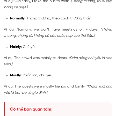
Ví dụ: Ordinarily, I take the bus to work.
(Thông thường, tôi đi làm
bằng xe buýt.)
Normally:
Thông thường, theo cách thường thấy
Ví dụ: Normally, we don’t have meetings on Fridays.
(Thông
thường, chúng tôi không có các cuộc họp vào thứ Sáu.)
Mainly:
Chủ yếu
Ví dụ: The crowd was mainly students.
(Đám đông chủ yếu là sinh
viên.)
Mostly:
Phần lớn, chủ yếu
Ví dụ: The guests were mostly friends and family.
(Khách mời chủ
yếu là bạn bè và gia đình.)
Có thể bạn quan tâm: