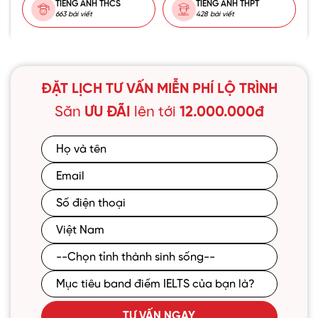
TIẾNG ANH THCS
TIẾNG ANH THPT
663 bài viết
428 bài viết
ĐẶT LỊCH TƯ VẤN MIỄN PHÍ LỘ TRÌNH
Săn
ƯU ĐÃI
lên tới
12.000.000đ
TƯ VẤN NGAY