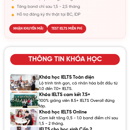
Tăng band chỉ sau 1,5 - 2,5 tháng
Hỗ trợ đăng ký thi thật tại BC, IDP
NHẬN KHUYẾN MÃI
TEST IELTS MIỄN PHÍ
THÔNG TIN KHÓA HỌC
Khóa học IELTS Toàn diện
Lộ trình tinh gọn, cá nhân hóa bắt đầu từ
1.0 đến 7.0+ IELTS.
Khóa IELTS cam kết 7.5+
100% giảng viên 8.5+ IELTS Overall đứng
lớp.
Khoá học IELTS Online
Cam kết tăng 0,5 - 1.0 band điểm chỉ sau
1,5 - 2 tháng.
IELTS cho học sinh Cấp 2