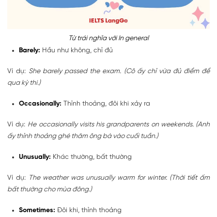
Từ trái nghĩa với In general
Barely:
Hầu như không, chỉ đủ
Ví dụ:
She barely passed the exam. (Cô ấy chỉ vừa đủ điểm để
qua kỳ thi.)
Occasionally:
Thỉnh thoảng, đôi khi xảy ra
Ví dụ:
He occasionally visits his grandparents on weekends. (Anh
ấy thỉnh thoảng ghé thăm ông bà vào cuối tuần.)
Unusually:
Khác thường, bất thường
Ví dụ:
The weather was unusually warm for winter. (Thời tiết ấm
bất thường cho mùa đông.)
Sometimes:
Đôi khi, thỉnh thoảng