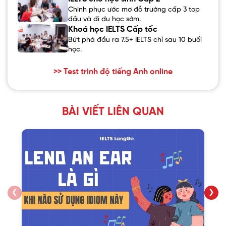
Chinh phục ước mơ đỗ trường cấp 3 top
đầu và đi du học sớm.
Khoá học IELTS Cấp tốc
Bứt phá đầu ra 7.5+ IELTS chỉ sau 10 buổi
học.
>> Test trình độ tiếng Anh online
BÀI VIẾT LIÊN QUAN
❮
❯