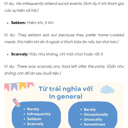
Ví dụ:
He infrequently attend social events. (Anh ấy ít khi tham gia
các sự kiện xã hội.)
Seldom:
Hiếm khi, ít khi
Ví dụ:
They seldom eat out because they prefer home-cooked
meals. (Họ hiếm khi ăn ở ngoài vì thích bữa ăn nấu tại nhà hơn.)
Scarcely:
Hầu như không, chỉ một chút hoặc rất ít
Ví dụ:
There was scarcely any food left after the party. (Gần như
không còn đồ ăn sau buổi tiệc.)