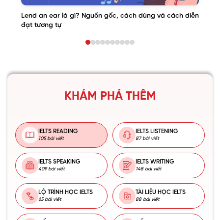
Lend an ear là gì? Nguồn gốc, cách dùng và cách diễn
đạt tương tự
KHÁM PHÁ THÊM
IELTS READING
IELTS LISTENING
105 bài viết
87 bài viết
IELTS SPEAKING
IELTS WRITING
409 bài viết
148 bài viết
LỘ TRÌNH HỌC IELTS
TÀI LIỆU HỌC IELTS
65 bài viết
88 bài viết