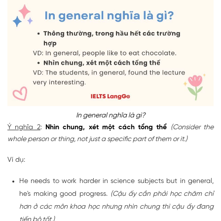
In general nghĩa là gì?
Ý nghĩa 2
:
Nhìn chung, xét một cách tổng thể
(Consider the
whole person or thing, not just a specific part of them or it.)
Ví dụ:
He needs to work harder in science subjects but in general,
he's making good progress.
(Cậu ấy cần phải học chăm chỉ
hơn ở các môn khoa học nhưng nhìn chung thì cậu ấy đang
tiến bộ tốt.)