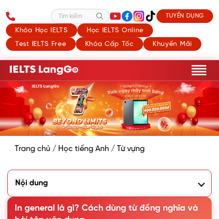
TUYỂN DỤNG
Tìm kiếm
Khóa Học IELTS
Học IELTS Online
Test IELTS Free
Khóa Cấp Tốc
Khuyến Mãi
Trang chủ
/
Học tiếng Anh
/
Từ vựng
Nội dung
1. In general là gì? Cấu trúc với In general
2. Từ đồng nghĩa với In general
In general là gì? Cách dùng từ đồng nghĩa và
3. Từ trái nghĩa với In general