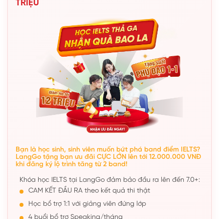
TRIỆU
Bạn là học sinh, sinh viên muốn bứt phá band điểm IELTS?
LangGo tặng bạn ưu đãi CỰC LỚN lên tới 12.000.000 VNĐ
khi đăng ký lộ trình tăng từ 2 band!
Khóa học IELTS tại LangGo đảm bảo đầu ra lên đến 7.0+:
CAM KẾT ĐẦU RA theo kết quả thi thật
Học bổ trợ 1:1 với giảng viên đứng lớp
4 buổi bổ trợ Speaking/tháng