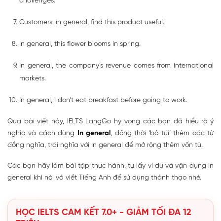
challenges.
Customers, in general, find this product useful.
In general, this flower blooms in spring.
In general, the company’s revenue comes from international
markets.
In general, I don’t eat breakfast before going to work.
Qua bài viết này, IELTS LangGo hy vọng các bạn đã hiểu rõ ý
nghĩa và cách dùng
In general
, đồng thời ‘bỏ túi’ thêm các từ
đồng nghĩa, trái nghĩa với In general để mở rộng thêm vốn từ.
Các bạn hãy làm bài tập thực hành, tự lấy ví dụ và vận dụng In
general khi nói và viết Tiếng Anh để sử dụng thành thạo nhé.
HỌC IELTS CAM KẾT 7.0+ - GIẢM TỐI ĐA 12