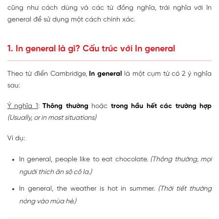
cũng như cách dùng và các từ đồng nghĩa, trái nghĩa với In
general để sử dụng một cách chính xác.
1. In general là gì? Cấu trúc với In general
Theo từ điển Cambridge,
In general
là một cụm từ có 2 ý nghĩa
sau:
Ý nghĩa 1
:
Thông thường
hoặc
trong hầu hết các trường hợp
(Usually, or in most situations)
Ví dụ:
In general, people like to eat chocolate.
(Thông thường, mọi
người thích ăn sô cô la.)
In general, the weather is hot in summer.
(Thời tiết thường
nóng vào mùa hè.)