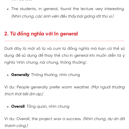
The students, in general, found the lecture very interesting.
(Nhìn chung, các sinh viên đều thấy bài giảng rất thú vị.)
2. Từ đồng nghĩa với In general
Dưới đây là một số từ và cụm từ đồng nghĩa mà bạn có thể sử
dụng để sử dụng để thay thế cho In general khi muốn diễn tả ý
nghĩa ‘nhìn chung, nói chung, thông thường’.
Generally
: Thông thường, nhìn chung
Ví dụ: People generally prefer warm weather.
(Mọi người thường
thích thời tiết ấm áp.)
Overall
: Tổng quan, nhìn chung
Ví dụ: Overall, the project was a success.
(Nhìn chung, dự án đã
thành công.)