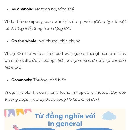
As a whole
: Xét toàn bộ, tổng thể
Ví dụ: The company, as a whole, is doing well.
(Công ty, xét một
cách tổng thể, đang hoạt động tốt.)
On the whole:
Nói chung, nhìn chung
Ví dụ: On the whole, the food was good, though some dishes
were too salty.
(Nhìn chung, thức ăn ngon, mặc dù có một vài món
hơi mặn.)
Commonly:
Thường, phổ biến
Ví dụ: This plant is commonly found in tropical climates.
(Cây này
thường được tìm thấy ở các vùng khí hậu nhiệt đới.)