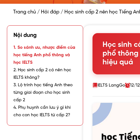
Trang chủ
/
Hỏi đáp
/
Học sinh cấp 2 nên học Tiếng An
Nội dung
Học sinh c
1. So sánh ưu, nhược điểm của
phổ thông 
học tiếng Anh phổ thông và
hiệu quả
học IELTS
2. Học sinh cấp 2 có nên học
IELTS không?
3. Lộ trình học tiếng Anh theo
IELTS LangGo
12/1
từng giai đoạn cho học sinh
cấp 2
4. Phụ huynh cần lưu ý gì khi
cho con học IELTS từ cấp 2?