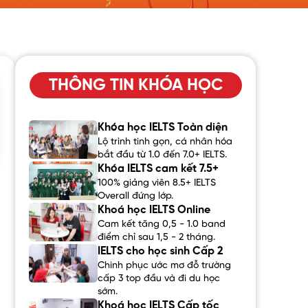
THÔNG TIN KHÓA HỌC
Khóa học IELTS Toàn diện
Lộ trình tinh gọn, cá nhân hóa
bắt đầu từ 1.0 đến 7.0+ IELTS.
Khóa IELTS cam kết 7.5+
100% giảng viên 8.5+ IELTS
Overall đứng lớp.
Khoá học IELTS Online
Cam kết tăng 0,5 - 1.0 band
điểm chỉ sau 1,5 - 2 tháng.
IELTS cho học sinh Cấp 2
Chinh phục ước mơ đỗ trường
cấp 3 top đầu và đi du học
sớm.
Khoá học IELTS Cấp tốc