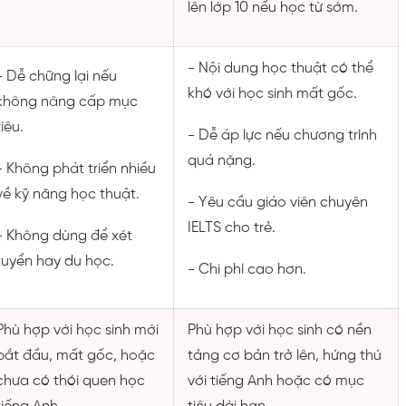
lên lớp 10 nếu học từ sớm.
- Nội dung học thuật có thể
- Dễ chững lại nếu
khó với học sinh mất gốc.
không nâng cấp mục
tiêu.
- Dễ áp lực nếu chương trình
quá nặng.
- Không phát triển nhiều
về kỹ năng học thuật.
- Yêu cầu giáo viên chuyên
IELTS cho trẻ.
- Không dùng để xét
tuyển hay du học.
- Chi phí cao hơn.
Phù hợp với học sinh mới
Phù hợp với học sinh có nền
bắt đầu, mất gốc, hoặc
tảng cơ bản trở lên, hứng thú
chưa có thói quen học
với tiếng Anh hoặc có mục