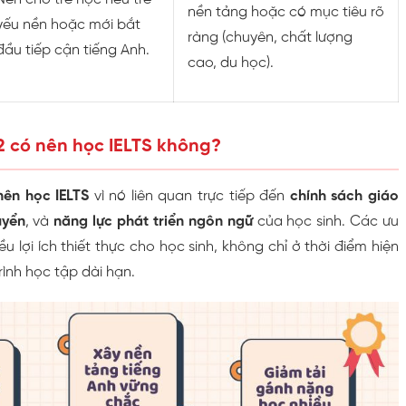
nền tảng hoặc có mục tiêu rõ
yếu nền hoặc mới bắt
ràng (chuyên, chất lượng
đầu tiếp cận tiếng Anh.
cao, du học).
 2 có nên học IELTS không?
nên học IELTS
vì nó liên quan trực tiếp đến
chính sách giáo
uyển
, và
năng lực phát triển ngôn ngữ
của học sinh. Các ưu
u lợi ích thiết thực cho học sinh, không chỉ ở thời điểm hiện
trình học tập dài hạn.