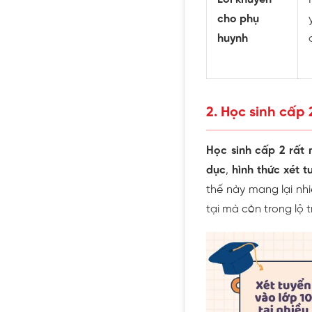
cho phụ
huynh
2. Học sinh cấp
Học sinh cấp 2 rất 
dục
,
hình thức xét t
thế này mang lại nhiề
tại mà còn trong lộ 