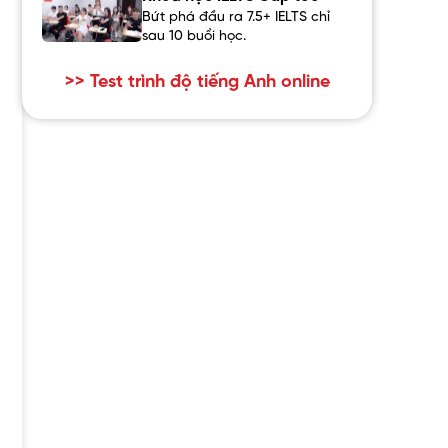
Bứt phá đầu ra 7.5+ IELTS chỉ
sau 10 buổi học.
>> Test trình độ tiếng Anh online