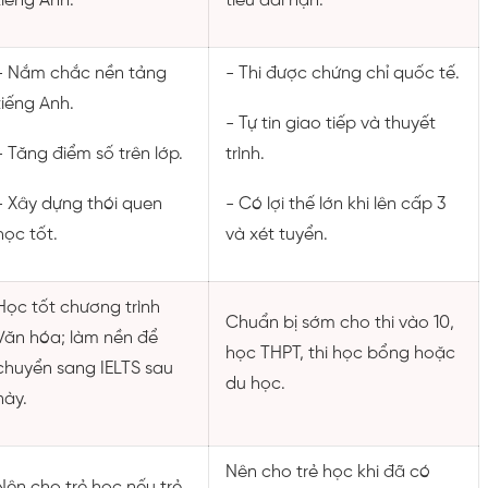
tiếng Anh.
tiêu dài hạn.
- Nắm chắc nền tảng
- Thi được chứng chỉ quốc tế.
tiếng Anh.
- Tự tin giao tiếp và thuyết
- Tăng điểm số trên lớp.
trình.
- Xây dựng thói quen
- Có lợi thế lớn khi lên cấp 3
học tốt.
và xét tuyển.
Học tốt chương trình
Chuẩn bị sớm cho thi vào 10,
Văn hóa; làm nền để
học THPT, thi học bổng hoặc
chuyển sang IELTS sau
du học.
này.
Nên cho trẻ học khi đã có
Nên cho trẻ học nếu trẻ