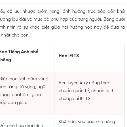
ều có ưu, nhược điểm riêng, ảnh hưởng trực tiếp đến khả
 hướng lâu dài và mức độ phù hợp của từng người. Bảng dưới
nh nhìn rõ sự khác biệt giữa hai hướng học này để đưa ra
 nhất cho con.
Học Tiếng Anh phổ
Học IELTS
thông
Giúp học sinh nắm vững
Rèn luyện 4 kỹ năng theo
nền tảng: từ vựng, ngữ
chuẩn quốc tế, chuẩn bị thi
pháp, phát âm, giao
chứng chỉ IELTS.
tiếp đơn giản.
Khó hơn, yêu cầu khả năng
Dễ, phù hợp mọi trình