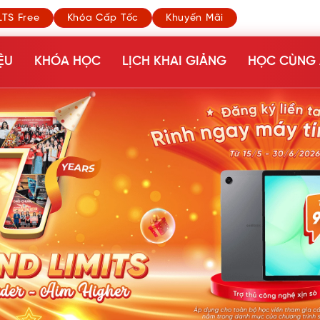
LTS Free
Khóa Cấp Tốc
Khuyến Mãi
ỆU
KHÓA HỌC
LỊCH KHAI GIẢNG
HỌC CÙNG 