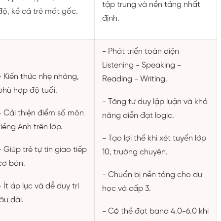
tập trung và nền tảng nhất
độ, kể cả trẻ mất gốc.
định.
- Phát triển toàn diện
Listening - Speaking -
- Kiến thức nhẹ nhàng,
Reading - Writing.
phù hợp độ tuổi.
- Tăng tư duy lập luận và khả
- Cải thiện điểm số môn
năng diễn đạt logic.
tiếng Anh trên lớp.
- Tạo lợi thế khi xét tuyển lớp
- Giúp trẻ tự tin giao tiếp
10, trường chuyên.
cơ bản.
- Chuẩn bị nền tảng cho du
- Ít áp lực và dễ duy trì
học và cấp 3.
lâu dài.
- Có thể đạt band 4.0-6.0 khi