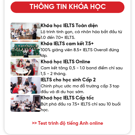
THÔNG TIN KHÓA HỌC
Khóa học IELTS Toàn diện
Lộ trình tinh gọn, cá nhân hóa bắt đầu từ
1.0 đến 7.0+ IELTS.
Khóa IELTS cam kết 7.5+
100% giảng viên 8.5+ IELTS Overall đứng
lớp.
Khoá học IELTS Online
Cam kết tăng 0,5 - 1.0 band điểm chỉ sau
1,5 - 2 tháng.
IELTS cho học sinh Cấp 2
Chinh phục ước mơ đỗ trường cấp 3 top
đầu và đi du học sớm.
Khoá học IELTS Cấp tốc
Bứt phá đầu ra 7.5+ IELTS chỉ sau 10 buổi
học.
>> Test trình độ tiếng Anh online