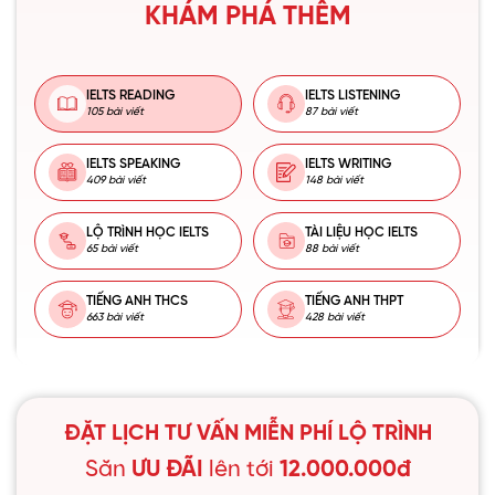
KHÁM PHÁ THÊM
IELTS READING
IELTS LISTENING
105 bài viết
87 bài viết
IELTS SPEAKING
IELTS WRITING
409 bài viết
148 bài viết
LỘ TRÌNH HỌC IELTS
TÀI LIỆU HỌC IELTS
65 bài viết
88 bài viết
TIẾNG ANH THCS
TIẾNG ANH THPT
663 bài viết
428 bài viết
ĐẶT LỊCH TƯ VẤN MIỄN PHÍ LỘ TRÌNH
Săn
ƯU ĐÃI
lên tới
12.000.000đ