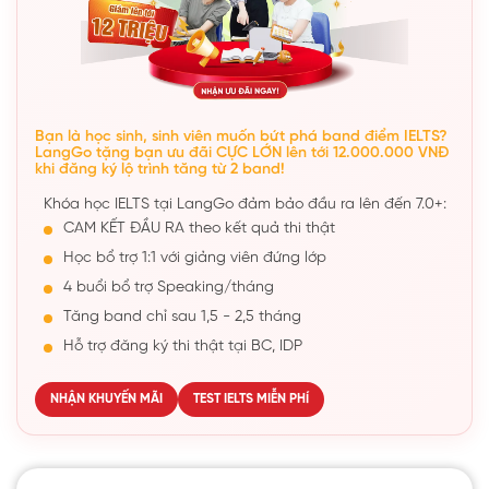
Bạn là học sinh, sinh viên muốn bứt phá band điểm IELTS?
LangGo tặng bạn ưu đãi CỰC LỚN lên tới 12.000.000 VNĐ
khi đăng ký lộ trình tăng từ 2 band!
Khóa học IELTS tại LangGo đảm bảo đầu ra lên đến 7.0+:
CAM KẾT ĐẦU RA theo kết quả thi thật
Học bổ trợ 1:1 với giảng viên đứng lớp
4 buổi bổ trợ Speaking/tháng
Tăng band chỉ sau 1,5 - 2,5 tháng
Hỗ trợ đăng ký thi thật tại BC, IDP
NHẬN KHUYẾN MÃI
TEST IELTS MIỄN PHÍ