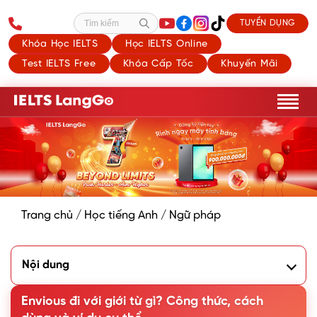
TUYỂN DỤNG
Tìm kiếm
Khóa Học IELTS
Học IELTS Online
Test IELTS Free
Khóa Cấp Tốc
Khuyến Mãi
Trang chủ
/
Học tiếng Anh
/
Ngữ pháp
Nội dung
1. Envious là gì?
2. Envious đi với giới từ gì?
Envious đi với giới từ gì? Công thức, cách
3. Từ đồng nghĩa - Trái nghĩa của Envious