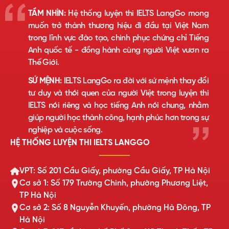
TẦM NHÌN:
Hệ thống luyện thi IELTS LangGo mong
muốn trở thành thương hiệu đi đầu tại Việt Nam
trong lĩnh vực đào tạo, chinh phục chứng chỉ Tiếng
Anh quốc tế - đồng hành cùng người Việt vươn ra
Thế Giới.
SỨ MỆNH:
IELTS LangGo ra đời với sứ mệnh thay đổi
tư duy và thói quen của người Việt trong luyện thi
IELTS nói riêng và học tiếng Anh nói chung, nhằm
giúp người học thành công, hạnh phúc hơn trong sự
nghiệp và cuộc sống.
HỆ THỐNG LUYỆN THI IELTS LANGGO
VPT: Số 201 Cầu Giấy, phường Cầu Giấy, TP Hà Nội
Cơ sở 1: Số 179 Trường Chinh, phường Phương Liệt,
TP Hà Nội
Cơ sở 2: Số 8 Nguyễn Khuyến, phường Hà Đông, TP
Hà Nội