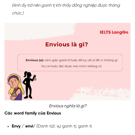
(Anh ấy trở nên ganh tị khi thấy đồng nghiệp được thăng
chức.)
Envious nghĩa là gì?
Các word family của Envious
Envy /ˈenvi/
(Danh từ): sự ganh tị; ganh tị