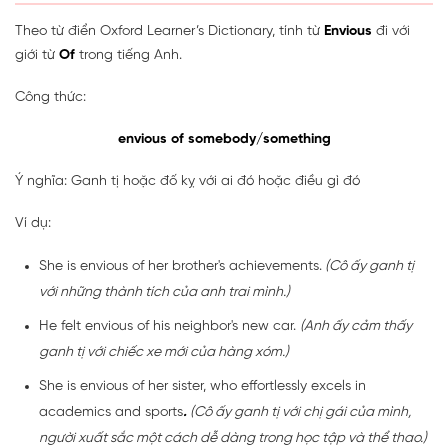
Theo từ điển Oxford Learner’s Dictionary, tính từ
Envious
đi với
giới từ
Of
trong tiếng Anh.
Công thức:
envious of somebody/something
Ý nghĩa: Ganh tị hoặc đố kỵ với ai đó hoặc điều gì đó
Ví dụ:
She is envious of her brother's achievements.
(Cô ấy ganh tị
với những thành tích của anh trai mình.)
He felt envious of his neighbor's new car.
(Anh ấy cảm thấy
ganh tị với chiếc xe mới của hàng xóm.)
She is envious of her sister, who effortlessly excels in
academics and sports
.
(Cô ấy ganh tị với chị gái của mình,
người xuất sắc một cách dễ dàng trong học tập và thể thao.)