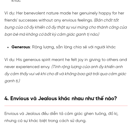
khác
Ví dụ: Her benevolent nature made her genuinely happy for her
friends' successes without any envious feelings.
(Bản chất tốt
bụng của cô ấy khiến cô ấy thật sự vui mừng cho thành công của
bạn bè mà không có bất kỳ cảm giác ganh tị nào.)
Generous
: Rộng lượng, sẵn lòng chia sẻ với người khác
Ví dụ: His generous spirit meant he felt joy in giving to others and
never experienced envy.
(Tính rộng lượng của anh ấy khiến anh
ấy cảm thấy vui vẻ khi cho đi và không bao giờ trải qua cảm giác
ganh tị.)
4. Envious và Jealous khác nhau như thế nào?
Envious và Jealous đều diễn tả cảm giác ghen tuông, đố kị,
nhưng có sự khác biệt trong cách sử dụng.