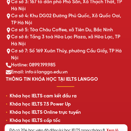
Cơ sở 3: 167 tổ dân phố Phố Săn, Xã Thạch Thất, TP
Hà Nội
Cơ sở 4: Khu DG02 Đường Phủ Quốc, Xã Quốc Oai,
TP Hà Nội
Cơ sở 5: Tòa Châu Coffee, xã Tiên Du, Bắc Ninh
Cơ sở 6: Tầng 3 toà Hòa Lạc Plaza, xã Hòa Lạc, TP
Hà Nội
Cơ sở 7: Số 169 Xuân Thủy, phường Cầu Giấy, TP Hà
Nội
Hotline: 0899.199.985
Email: info@langgo.edu.vn
THÔNG TIN KHÓA HỌC TẠI IELTS LANGGO
Khóa học IELTS cam kết đầu ra
Khóa học IELTS 7.5 Power Up
Khóa học IELTS Online trực tuyến
Khóa học IELTS cấp tốc
Lịch khai giảng lớp học mới nhất
Đã có 204 học viên đã đăng ký học IELTS trong tháng 8.
Xem lộ