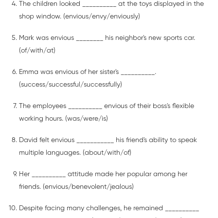
The children looked __________ at the toys displayed in the
shop window. (envious/envy/enviously)
Mark was envious ________ his neighbor's new sports car.
(of/with/at)
Emma was envious of her sister's __________.
(success/successful/successfully)
The employees __________ envious of their boss's flexible
working hours. (was/were/is)
David felt envious ___________ his friend's ability to speak
multiple languages. (about/with/of)
Her __________ attitude made her popular among her
friends. (envious/benevolent/jealous)
Despite facing many challenges, he remained __________