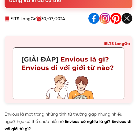
dùng và ví dụ cụ thể
4. Envious và Jealous khác nhau như thế nào?
5. Bài tập thực hành cách dùng Envious
IELTS LangGo
30/07/2024
Envious là một trong những tính từ thường gặp nhưng nhiều
người học có thể chưa hiểu rõ
Envious có nghĩa là gì? Envious đi
với giới từ gì?