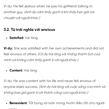
Ví dụ: He felt jealous when he saw his girlfriend talking to
another guy.
(Anh ấy cảm thấy ganh tị khi thấy bạn gái nói
chuyện với người khác.)
3.2. Từ trái nghĩa với envious
Satisfied
: hài lòng
Ví dụ:
She was satisfied with her own achievements and did not
feel envious of others.
(Cô ấy hài lòng với những thành tích của
mình và không cảm thấy ganh tị với người khác.)
Content
: Hài lòng
Ví dụ: He was content with his life and never felt envious of
anyone else's success.
(Anh ấy hài lòng với cuộc sống của mình và
không bao giờ ganh tị với thành công của người khác.)
Benevolent
: Tốt bụng và luôn mong muốn điều tốt cho người