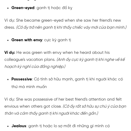
Green-eyed
: ganh tị hoặc đố kỵ
Ví dụ: She became green-eyed when she saw her friend's new
dress.
(Cô ấy trở nên ganh tị khi thấy chiếc váy mới của bạn mình.)
Green with envy
: cực kỳ ganh tị
Ví dụ:
He was green with envy when he heard about his
colleague's vacation plans.
(Anh ấy cực kỳ ganh tị khi nghe về kế
hoạch kỳ nghỉ của đồng nghiệp.)
Possessive
: Có tính sở hữu mạnh, ganh tị khi người khác có
thứ mà mình muốn
Ví dụ: She was possessive of her best friend's attention and felt
envious when others got close.
(Cô ấy rất sở hữu sự chú ý của bạn
thân và cảm thấy ganh tị khi người khác đến gần.)
Jealous
: ganh tị hoặc lo sợ mất đi những gì mình có