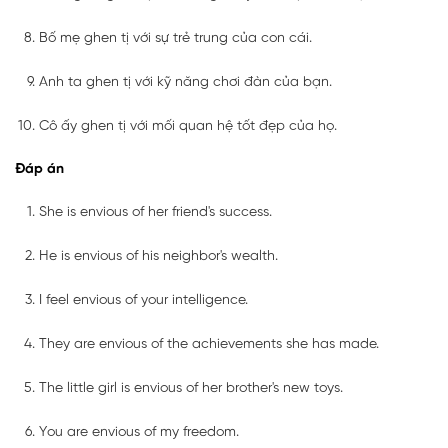
Bố mẹ ghen tị với sự trẻ trung của con cái.
Anh ta ghen tị với kỹ năng chơi đàn của bạn.
Cô ấy ghen tị với mối quan hệ tốt đẹp của họ.
Đáp án
She is envious of her friend's success.
He is envious of his neighbor's wealth.
I feel envious of your intelligence.
They are envious of the achievements she has made.
The little girl is envious of her brother's new toys.
You are envious of my freedom.