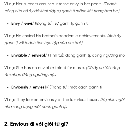
Ví dụ: Her success aroused intense envy in her peers.
(Thành
công của cô ấy đã khơi dậy sự ganh tị mãnh liệt trong bạn bè.)
Envy /ˈenvi/
(Động từ): sự ganh tị; ganh tị
Ví dụ: He envied his brother's academic achievements.
(Anh ấy
ganh tị với thành tích học tập của em trai.)
Enviable /ˈenviəbl/
(Tính từ): đáng ganh tị, đáng ngưỡng mộ
Ví dụ: She has an enviable talent for music.
(Cô ấy có tài năng
âm nhạc đáng ngưỡng mộ.)
Enviously /ˈenviəsli/
(Trạng từ): một cách ganh tị
Ví dụ: They looked enviously at the luxurious house.
(Họ nhìn ngôi
nhà sang trọng một cách ganh tị.)
2. Envious đi với giới từ gì?