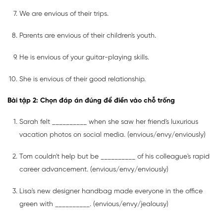
We are envious of their trips.
Parents are envious of their children's youth.
He is envious of your guitar-playing skills.
She is envious of their good relationship.
Bài tập 2: Chọn đáp án đúng để điền vào chỗ trống
Sarah felt __________ when she saw her friend's luxurious
vacation photos on social media. (envious/envy/enviously)
Tom couldn't help but be __________ of his colleague's rapid
career advancement. (envious/envy/enviously)
Lisa's new designer handbag made everyone in the office
green with __________. (envious/envy/jealousy)