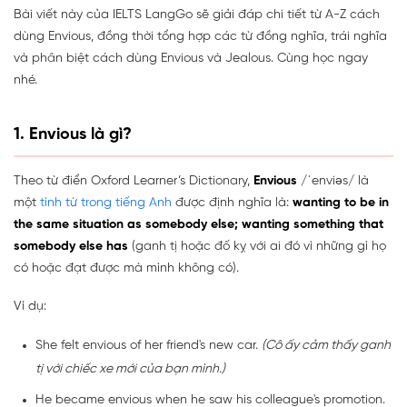
Bài viết này của IELTS LangGo sẽ giải đáp chi tiết từ A-Z cách
dùng Envious, đồng thời tổng hợp các từ đồng nghĩa, trái nghĩa
và phân biệt cách dùng Envious và Jealous. Cùng học ngay
nhé.
1. Envious là gì?
Theo từ điển Oxford Learner’s Dictionary,
Envious
/ˈenviəs/ là
một
tính từ trong tiếng Anh
được định nghĩa là:
wanting to be in
the same situation as somebody else; wanting something that
somebody else has
(ganh tị hoặc đố kỵ với ai đó vì những gì họ
có hoặc đạt được mà mình không có).
Ví dụ:
She felt envious of her friend's new car.
(Cô ấy cảm thấy ganh
tị với chiếc xe mới của bạn mình.)
He became envious when he saw his colleague's promotion.