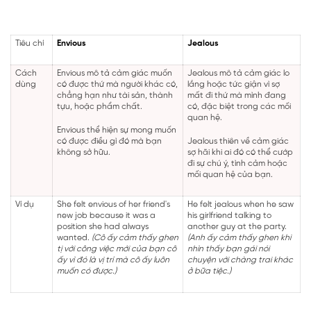
Tiêu chí
Envious
Jealous
Cách
Envious mô tả cảm giác muốn
Jealous mô tả cảm giác lo
dùng
có được thứ mà người khác có,
lắng hoặc tức giận vì sợ
chẳng hạn như tài sản, thành
mất đi thứ mà mình đang
tựu, hoặc phẩm chất.
có, đặc biệt trong các mối
quan hệ.
Envious thể hiện sự mong muốn
có được điều gì đó mà bạn
Jealous thiên về cảm giác
không sở hữu.
sợ hãi khi ai đó có thể cướp
đi sự chú ý, tình cảm hoặc
mối quan hệ của bạn.
Ví dụ
She felt envious of her friend's
He felt jealous when he saw
new job because it was a
his girlfriend talking to
position she had always
another guy at the party.
wanted.
(Cô ấy cảm thấy ghen
(Anh ấy cảm thấy ghen khi
tị với công việc mới của bạn cô
nhìn thấy bạn gái nói
ấy vì đó là vị trí mà cô ấy luôn
chuyện với chàng trai khác
muốn có được.)
ở bữa tiệc.)