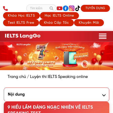
TUYỂN DỤNG
Tìm kiếm
Khóa Học IELTS
Học IELTS Online
Test IELTS Free
Khóa Cấp Tốc
Khuyến Mãi
Trang chủ
/
Luyện thi IELTS Speaking online
Nội dung
1. Bạn cần phải nói với ngữ điệu giống người bản ngữ để
được điểm cao?
9 HIỂU LẦM ĐÁNG NGẠC NHIÊN VỀ IELTS
2. Không sử dụng các cấu trúc ngữ pháp phức tạp nếu