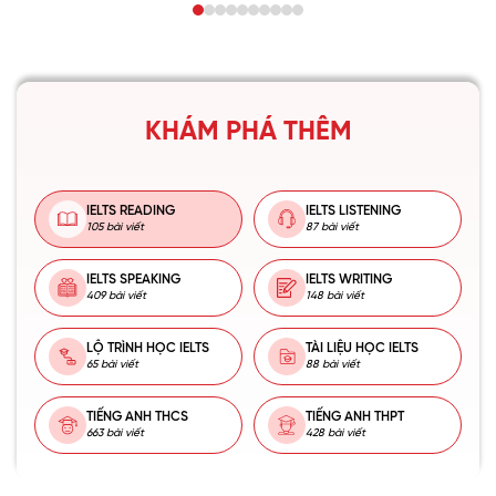
KHÁM PHÁ THÊM
IELTS READING
IELTS LISTENING
105 bài viết
87 bài viết
IELTS SPEAKING
IELTS WRITING
409 bài viết
148 bài viết
LỘ TRÌNH HỌC IELTS
TÀI LIỆU HỌC IELTS
65 bài viết
88 bài viết
TIẾNG ANH THCS
TIẾNG ANH THPT
663 bài viết
428 bài viết