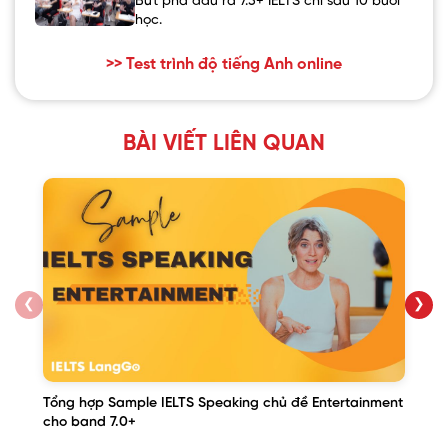
Bứt phá đầu ra 7.5+ IELTS chỉ sau 10 buổi
học.
>> Test trình độ tiếng Anh online
BÀI VIẾT LIÊN QUAN
❮
❯
Tổng hợp Sample IELTS Speaking chủ đề Entertainment
cho band 7.0+