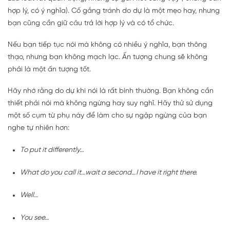
hợp lý, có ý nghĩa). Cố gắng tránh do dự là một mẹo hay, nhưng
bạn cũng cần giữ câu trả lời hợp lý và có tổ chức.
Nếu bạn tiếp tục nói mà không có nhiều ý nghĩa, bạn thông
thạo, nhưng bạn không mạch lạc. Ấn tượng chung sẽ không
phải là một ấn tượng tốt.
Hãy nhớ rằng do dự khi nói là rất bình thường. Bạn không cần
thiết phải nói mà không ngừng hay suy nghĩ. Hãy thử sử dụng
một số cụm từ phụ này để làm cho sự ngập ngừng của bạn
nghe tự nhiên hơn:
To put it differently…
What do you call it…wait a second…I have it right there.
Well…
You see…