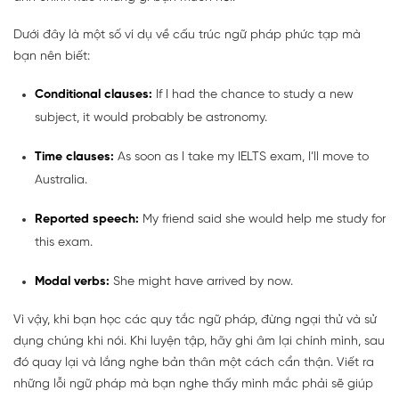
Dưới đây là một số ví dụ về cấu trúc ngữ pháp phức tạp mà
bạn nên biết:
Conditional clauses:
If I had the chance to study a new
subject, it would probably be astronomy.
Time clauses:
As soon as I take my IELTS exam, I’ll move to
Australia.
Reported speech:
My friend said she would help me study for
this exam.
Modal verbs:
She might have arrived by now.
Vì vậy, khi bạn học các quy tắc ngữ pháp, đừng ngại thử và sử
dụng chúng khi nói. Khi luyện tập, hãy ghi âm lại chính mình, sau
đó quay lại và lắng nghe bản thân một cách cẩn thận. Viết ra
những lỗi ngữ pháp mà bạn nghe thấy mình mắc phải sẽ giúp