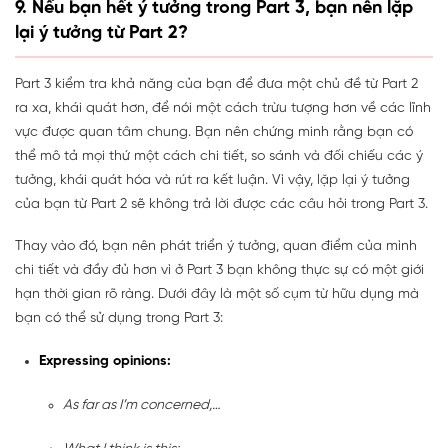
9. Nếu bạn hết ý tưởng trong Part 3, bạn nên lặp
lại ý tưởng từ Part 2?
Part 3 kiểm tra khả năng của bạn để đưa một chủ đề từ Part 2
ra xa, khái quát hơn, để nói một cách trừu tượng hơn về các lĩnh
vực được quan tâm chung. Bạn nên chứng minh rằng bạn có
thể mô tả mọi thứ một cách chi tiết, so sánh và đối chiếu các ý
tưởng, khái quát hóa và rút ra kết luận. Vì vậy, lặp lại ý tưởng
của bạn từ Part 2 sẽ không trả lời được các câu hỏi trong Part 3.
Thay vào đó, bạn nên phát triển ý tưởng, quan điểm của mình
chi tiết và đầy đủ hơn vì ở Part 3 bạn không thực sự có một giới
hạn thời gian rõ ràng. Dưới đây là một số cụm từ hữu dụng mà
bạn có thể sử dụng trong Part 3:
Expressing opinions:
As far as I’m concerned,…