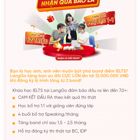
Bạn là học sinh, sinh viên muốn bứt phá band điểm IELTS?
LangGo tặng bạn ưu đãi CỰC LỚN lên tới 12.000.000 VNĐ
khi đăng ký lộ trình tăng từ 2 band!
Khóa học IELTS tại LangGo đảm bảo đầu ra lên đến 7.0+:
CAM KẾT ĐẦU RA theo kết quả thi thật
Học bổ trợ 1:1 với giảng viên đứng lớp
4 buổi bổ trợ Speaking/tháng
Tăng band chỉ sau 1,5 - 2,5 tháng
Hỗ trợ đăng ký thi thật tại BC, IDP