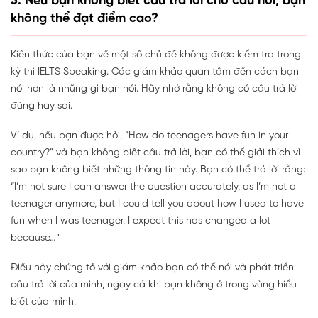
3. Nếu bạn không biết câu trả lời cho câu hỏi, bạn
không thể đạt điểm cao?
Kiến thức của bạn về một số chủ đề không được kiểm tra trong
kỳ thi IELTS Speaking. Các giám khảo quan tâm đến cách bạn
nói hơn là những gì bạn nói. Hãy nhớ rằng không có câu trả lời
đúng hay sai.
Ví dụ, nếu bạn được hỏi, “How do teenagers have fun in your
country?” và bạn không biết câu trả lời, bạn có thể giải thích vì
sao bạn không biết những thông tin này. Bạn có thể trả lời rằng:
“I’m not sure I can answer the question accurately, as I’m not a
teenager anymore, but I could tell you about how I used to have
fun when I was teenager. I expect this has changed a lot
because…”
Điều này chứng tỏ với giám khảo bạn có thể nói và phát triển
câu trả lời của mình, ngay cả khi bạn không ở trong vùng hiểu
biết của mình.