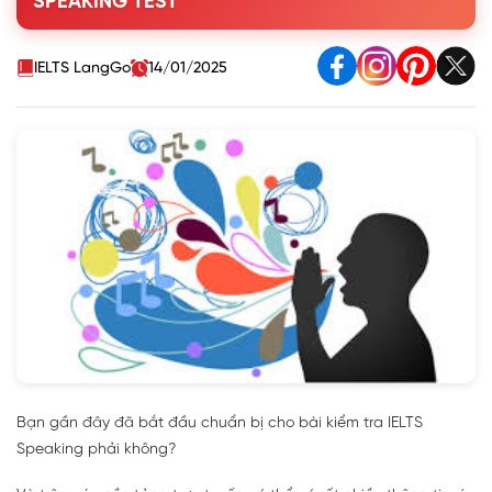
SPEAKING TEST
bạn không chắc chắn đúng?
3. Nếu bạn không biết câu trả lời cho câu hỏi, bạn không
thể đạt điểm cao?
IELTS LangGo
14/01/2025
4. Luôn ghi chú trong khi chuẩn bị cho IELTS Speaking Part
2?
5. Nếu bạn giỏi về ngữ pháp, bạn sẽ làm tốt trong IELTS
Speaking?
6. Nếu bạn không ngập ngừng khi nói, bạn sẽ tạo ấn tượng
tốt?
7. Bạn nên cố gắng trả lời các câu hỏi ngay cả khi bạn
không hiểu rõ chúng?
8. Bạn không cần phải trả lời toàn bộ các câu hỏi nhỏ
trong Part 2 của IELTS Speaking khi không đủ thời gian?
9. Nếu bạn hết ý tưởng trong Part 3, bạn nên lặp lại ý tưởng
từ Part 2?
Bạn gần đây đã bắt đầu chuẩn bị cho bài kiểm tra IELTS
Speaking phải không?