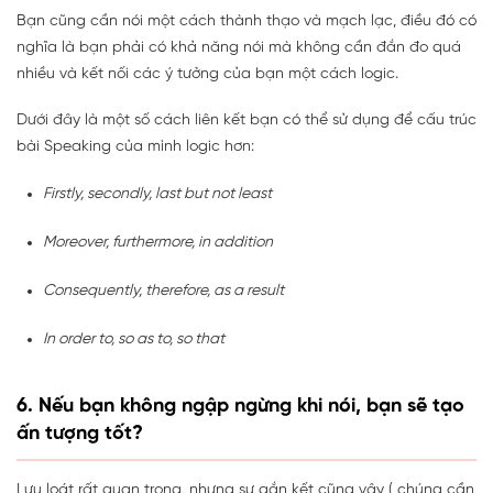
Bạn cũng cần nói một cách thành thạo và mạch lạc, điều đó có
nghĩa là bạn phải có khả năng nói mà không cần đắn đo quá
nhiều và kết nối các ý tưởng của bạn một cách logic.
Dưới đây là một số cách liên kết bạn có thể sử dụng để cấu trúc
bài Speaking của mình logic hơn:
Firstly, secondly, last but not least
Moreover, furthermore, in addition
Consequently, therefore, as a result
In order to, so as to, so that
6. Nếu bạn không ngập ngừng khi nói, bạn sẽ tạo
ấn tượng tốt?
Lưu loát rất quan trọng, nhưng sự gắn kết cũng vậy ( chúng cần