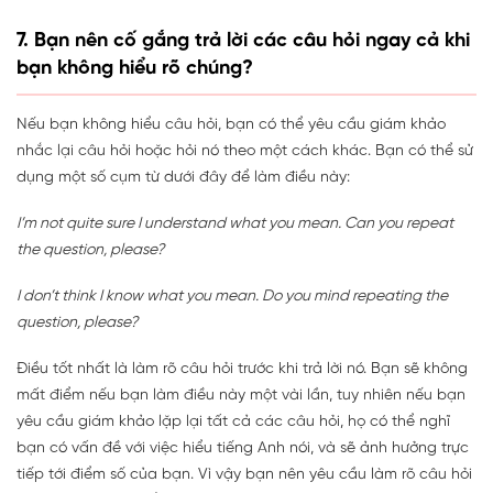
7. Bạn nên cố gắng trả lời các câu hỏi ngay cả khi
bạn không hiểu rõ chúng?
Nếu bạn không hiểu câu hỏi, bạn có thể yêu cầu giám khảo
nhắc lại câu hỏi hoặc hỏi nó theo một cách khác. Bạn có thể sử
dụng một số cụm từ dưới đây để làm điều này:
I’m not quite sure I understand what you mean. Can you repeat
the question, please?
I don’t think I know what you mean. Do you mind repeating the
question, please?
Điều tốt nhất là làm rõ câu hỏi trước khi trả lời nó. Bạn sẽ không
mất điểm nếu bạn làm điều này một vài lần, tuy nhiên nếu bạn
yêu cầu giám khảo lặp lại tất cả các câu hỏi, họ có thể nghĩ
bạn có vấn đề với việc hiểu tiếng Anh nói, và sẽ ảnh hưởng trực
tiếp tới điểm số của bạn. Vì vậy bạn nên yêu cầu làm rõ câu hỏi