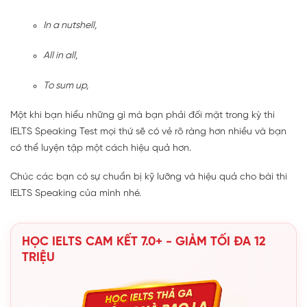
In a nutshell,
All in all,
To sum up,
Một khi bạn hiểu những gì mà bạn phải đối mặt trong kỳ thi
IELTS Speaking Test mọi thứ sẽ có vẻ rõ ràng hơn nhiều và bạn
có thể luyện tập một cách hiệu quả hơn.
Chúc các bạn có sự chuẩn bị kỹ lưỡng và hiệu quả cho bài thi
IELTS Speaking của mình nhé.
HỌC IELTS CAM KẾT 7.0+ - GIẢM TỐI ĐA 12
TRIỆU