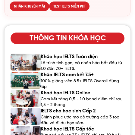
NHẬN KHUYẾN MÃI
TEST IELTS MIỄN PHÍ
THÔNG TIN KHÓA HỌC
Khóa học IELTS Toàn diện
Lộ trình tinh gọn, cá nhân hóa bắt đầu từ
1.0 đến 7.0+ IELTS.
Khóa IELTS cam kết 7.5+
100% giảng viên 8.5+ IELTS Overall đứng
lớp.
Khoá học IELTS Online
Cam kết tăng 0,5 - 1.0 band điểm chỉ sau
1,5 - 2 tháng.
IELTS cho học sinh Cấp 2
Chinh phục ước mơ đỗ trường cấp 3 top
đầu và đi du học sớm.
Khoá học IELTS Cấp tốc