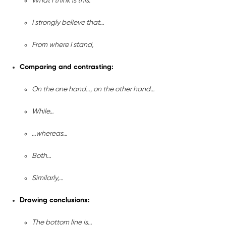
What I think is this:
I strongly believe that…
From where I stand,
Comparing and contrasting:
On the one hand…, on the other hand…
While…
…whereas…
Both…
Similarly,…
Drawing conclusions:
The bottom line is…