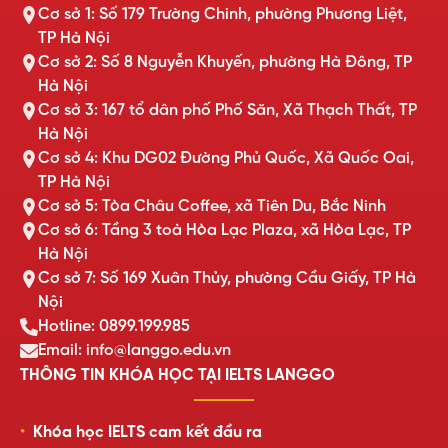
Cơ sở 1: Số 179 Trường Chinh, phường Phương Liệt,
TP Hà Nội
Cơ sở 2: Số 8 Nguyễn Khuyến, phường Hà Đông, TP
Hà Nội
Cơ sở 3: 167 tổ dân phố Phố Săn, Xã Thạch Thất, TP
Hà Nội
Cơ sở 4: Khu DG02 Đường Phủ Quốc, Xã Quốc Oai,
TP Hà Nội
Cơ sở 5: Tòa Châu Coffee, xã Tiên Du, Bắc Ninh
Cơ sở 6: Tầng 3 toà Hòa Lạc Plaza, xã Hòa Lạc, TP
Hà Nội
Cơ sở 7: Số 169 Xuân Thủy, phường Cầu Giấy, TP Hà
Nội
Hotline: 0899.199.985
Email: info@langgo.edu.vn
THÔNG TIN KHÓA HỌC TẠI IELTS LANGGO
Khóa học IELTS cam kết đầu ra