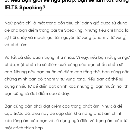
5. Nếu bạn giỏi về ngữ pháp, bạn sẽ làm tốt trong
IELTS Speaking?
Ngữ pháp chỉ là một trong bốn tiêu chí đánh giá được sử dụng
để cho bạn điểm trong bài thi Speaking. Những tiêu chí khác là
sự trôi chảy và mạch lạc, tài nguyên từ vựng (phạm vi từ vựng)
và phát âm.
Và tất cả đều quan trọng như nhau. Vì vậy, nếu bạn rất giỏi ngữ
pháp, một phần tư số điểm cuối cùng của bạn chắc chắn sẽ
cao. Nhưng nếu bạn muốn có điểm cao tổng thể, bạn cũng cần
chứng minh bạn có phạm vi từ vựng rộng. Nếu bạn có thể sử
dụng nhiều từ để diễn đạt chính xác những gì bạn muốn nói, thì
bạn cũng sẽ đạt điểm cao ở đây.
Bạn cũng cần phải đạt điểm cao trong phát âm. Như đã đề
cập trước đó, điều này đề cập đến khả năng phát âm chính
xác từng âm của bạn và sử dụng ngữ điệu và trọng âm của từ
một cách thích hợp.