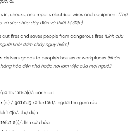
ười đi)
ts in, checks, and repairs electrical wires and equipment
(Thợ
ra và sửa chữa dây điện và thiết bị điện)
ts out fires and saves people from dangerous fires
(Lính cứu
 người khỏi đám cháy nguy hiểm)
n
: delivers goods to people's houses or workplaces
(Nhân
 hàng hóa đến nhà hoặc nơi làm việc của mọi người)
 /pəˈliːs ˈɒfɪsə(r)/: cảnh sát
r
(n.) /ˈɡɑːbɪdʒ kəˈlektə(r)/: người thu gom rác
ˌlekˈtrɪʃn/: thợ điện
aɪəfaɪtə(r)/: lính cứu hỏa