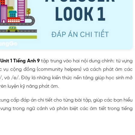
 Unit 1 Tiếng Anh 9
tập trung vào hai nội dung chính: từ vựng
c vụ cộng đồng (community helpers) và cách phát âm các
, và /e/. Đây là những kiến thức nền tảng giúp học sinh mở
rèn luyện kỹ năng phát âm.
 cung cấp đáp án chi tiết cho từng bài tập, giúp các bạn hiểu
vựng trong ngữ cảnh và phân biệt các âm tiết trong tiếng