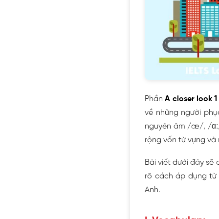
Phần
A closer look 1
về những người phụ
nguyên âm /æ/, /ɑː/
rộng vốn từ vựng và 
Bài viết dưới đây sẽ
rõ cách áp dụng từ 
Anh.