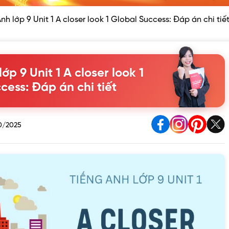
nh lớp 9 Unit 1 A closer look 1 Global Success: Đáp án chi tiế
ớp 9 Unit 1 A closer look 1
cess: Đáp án chi tiết
0/2025