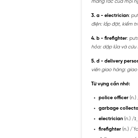
mang rác của mọi ng
3. a - electrician
: pu
điện: lắp đặt, kiểm t
4. b - firefighter
: pu
hỏa: dập lửa và cứu
5. d - delivery perso
viên giao hàng: giao
Từ vựng cần nhớ:
police officer
(n.)
garbage collecto
electrician
(n.) /ɪ
firefighter
(n.) /ˈf