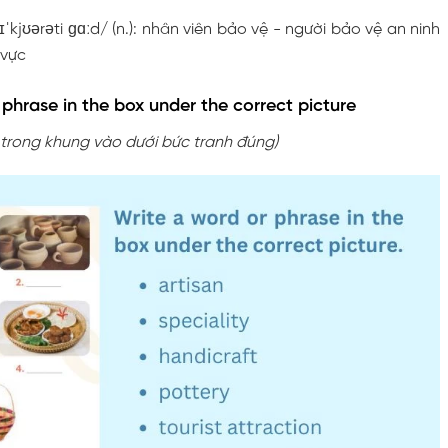
ɪˈkjʊərəti ɡɑːd/ (n.): nhân viên bảo vệ - người bảo vệ an ninh
 vực
 phrase in the box under the correct picture
 trong khung vào dưới bức tranh đúng)