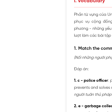
I. Vocabulary
Phần từ vựng của Uni
phục vụ cộng đồng
phương - những yếu 
lượt làm các bài tập
1. Match the commu
(Nối những người ph
Đáp án:
1. c - police officer
: 
prevents and solves
người tuân thủ pháp 
2. e - garbage colle