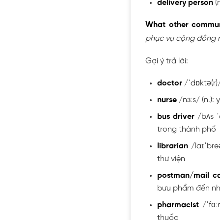
delivery person
(n
What other commun
phục vụ cộng đồng 
Gợi ý trả lời:
doctor
/ˈdɒktə(r)
nurse
/nɜːs/ (n.):
bus driver
/bʌs ˈd
trong thành phố
librarian
/laɪˈbre
thư viện
postman/mail ca
bưu phẩm đến n
pharmacist
/ˈfɑː
thuốc