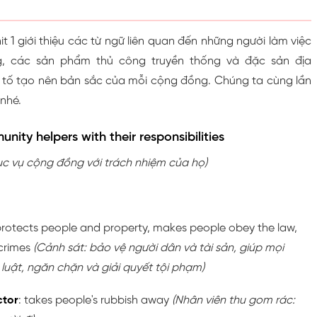
t 1 giới thiệu các từ ngữ liên quan đến những người làm việc
, các sản phẩm thủ công truyền thống và đặc sản địa
tố tạo nên bản sắc của mỗi cộng đồng. Chúng ta cùng lần
 nhé.
nity helpers with their responsibilities
ục vụ cộng đồng với trách nhiệm của họ)
protects people and property, makes people obey the law,
 crimes
(Cảnh sát: bảo vệ người dân và tài sản, giúp mọi
luật, ngăn chặn và giải quyết tội phạm)
ctor
: takes people's rubbish away
(Nhân viên thu gom rác: