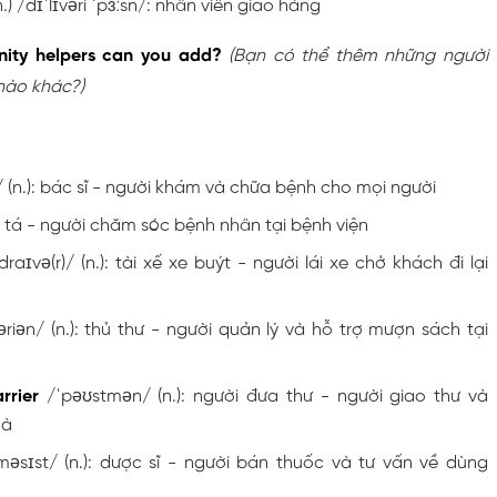
.) /dɪˈlɪvəri ˈpɜːsn/: nhân viên giao hàng
ity helpers can you add?
(Bạn có thể thêm những người
nào khác?)
/ (n.): bác sĩ - người khám và chữa bệnh cho mọi người
 y tá - người chăm sóc bệnh nhân tại bệnh viện
raɪvə(r)/ (n.): tài xế xe buýt - người lái xe chở khách đi lại
əriən/ (n.): thủ thư - người quản lý và hỗ trợ mượn sách tại
rrier
/ˈpəʊstmən/ (n.): người đưa thư - người giao thư và
hà
məsɪst/ (n.): dược sĩ - người bán thuốc và tư vấn về dùng