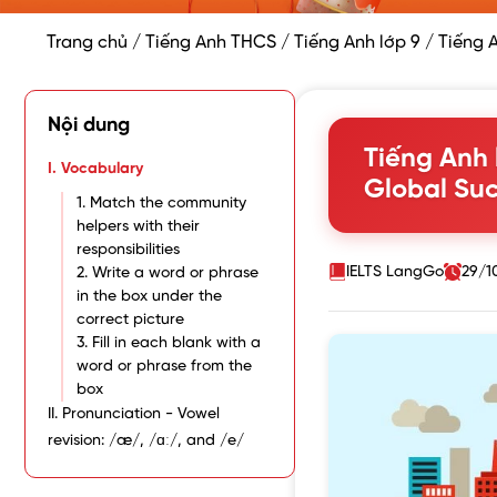
Trang chủ
/
Tiếng Anh THCS
/
Tiếng Anh lớp 9
/
Tiếng A
Nội dung
Tiếng Anh l
I. Vocabulary
Global Suc
1. Match the community
helpers with their
responsibilities
IELTS LangGo
29/1
2. Write a word or phrase
in the box under the
correct picture
3. Fill in each blank with a
word or phrase from the
box
II. Pronunciation - Vowel
revision: /æ/, /ɑː/, and /e/