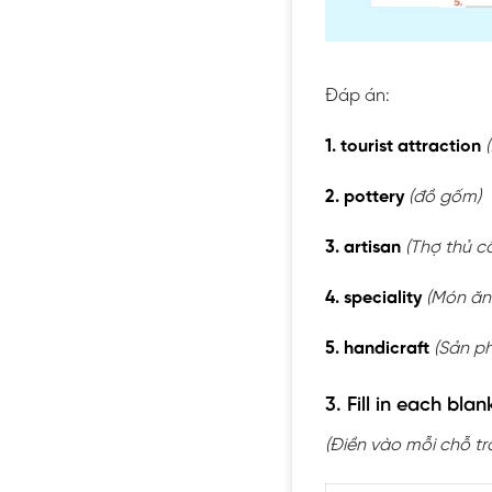
Đáp án:
1. tourist attraction
2. pottery
(đồ gốm)
3. artisan
(Thợ thủ c
4. speciality
(Món ăn
5. handicraft
(Sản p
3. Fill in each bl
(Điền vào mỗi chỗ t