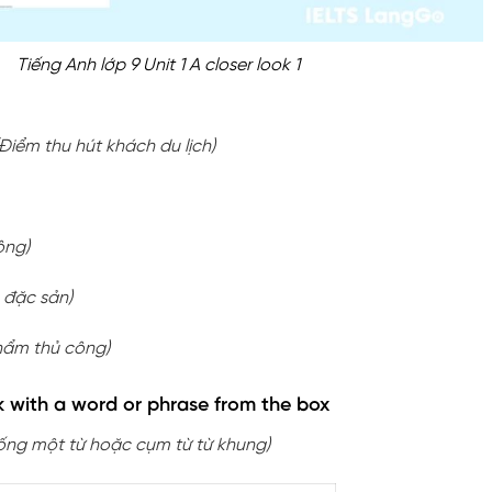
Tiếng Anh lớp 9 Unit 1 A closer look 1
(Điểm thu hút khách du lịch)
ông)
 đặc sản)
hẩm thủ công)
ank with a word or phrase from the box
rống một từ hoặc cụm từ từ khung)