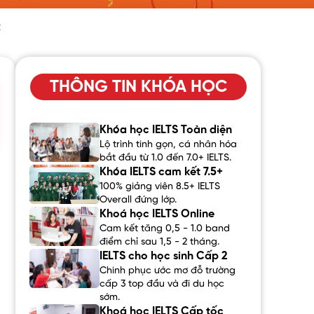
t
THÔNG TIN KHÓA HỌC
Khóa học IELTS Toàn diện
Lộ trình tinh gọn, cá nhân hóa
bắt đầu từ 1.0 đến 7.0+ IELTS.
Khóa IELTS cam kết 7.5+
100% giảng viên 8.5+ IELTS
Overall đứng lớp.
Khoá học IELTS Online
Cam kết tăng 0,5 - 1.0 band
điểm chỉ sau 1,5 - 2 tháng.
IELTS cho học sinh Cấp 2
Chinh phục ước mơ đỗ trường
cấp 3 top đầu và đi du học
sớm.
Khoá học IELTS Cấp tốc