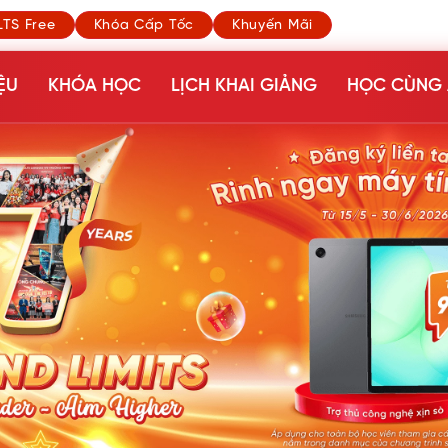
LTS Free
Khóa Cấp Tốc
Khuyến Mãi
ỆU
KHÓA HỌC
LỊCH KHAI GIẢNG
HỌC CÙNG 