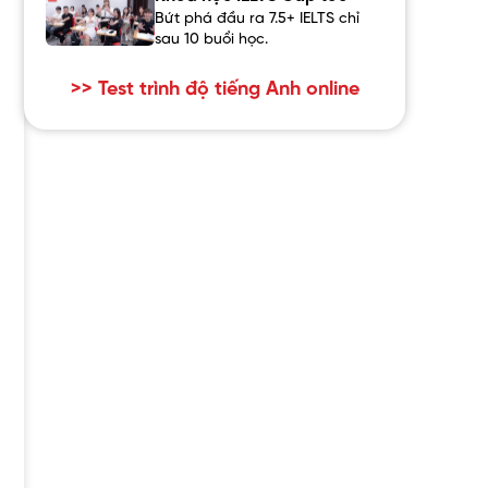
Bứt phá đầu ra 7.5+ IELTS chỉ
sau 10 buổi học.
>> Test trình độ tiếng Anh online