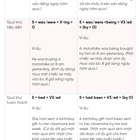
vận động ngày hôm
tôi tìm thấy ở sân vận động
qua.)
ngày hôm qua.)
Quá khứ
S + was/were + V-ing +
S + was/were +being + V3/ed
tiếp diễn
O
+ (by + O)
Ví dụ:
Ví dụ:
A motorbike was being bought
by him at 8 am yesterday.
(Một
chiếc xe máy được anh ấy
He was buying a
mua vào lúc 8 giờ sáng ngày
motorbike at 8 am
hôm qua.)
yesterday.
(Anh ấy đang
mua một chiếc xe máy
vào lúc 8 giờ sáng ngày
hôm qua.)
Quá khứ
S + had + V3/ed
S + had been + V3/ed + (by O)
hoàn thành
Ví dụ:
Ví dụ:
She had sent a birthday
A birthday gift had been sent
gift to her classmate last
to her classmate by her last
week.
(Cô ấy đã gửi một
week. (
Một món quà sinh nhật
món quà sinh nhật cho
đã được cô ấy gửi cho bạn
bạn cùng lớp vào tuần
cùng lớp vào tuần trước.)