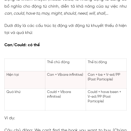
bổ nghĩa cho động từ chính, diễn tả khả năng của sự việc như
can, could, have to, may, might, should, need, will, shall,…
Dưới đây là các cấu trúc bị động với động từ khuyết thiếu ở hiện
tại và quá khứ:
Can/Could: có thể
Thể chủ động
Thể bị động
Hiện tại
Can + V(bare infinitive)
Can + be + V-ed/PP
(Past Participle)
Quá khứ
Could + V(bare
Could + have been +
infinitive)
V-ed/PP (Past
Participle)
Ví dụ:
Câu chủ động: We can't find the book you want to buy. (Chúng