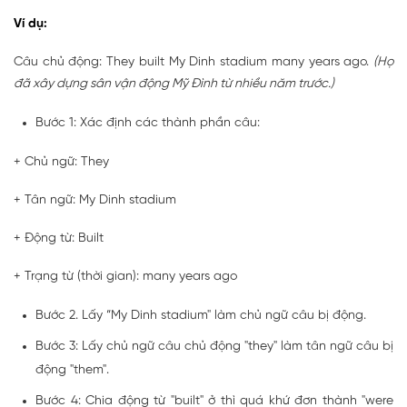
Ví dụ:
Câu chủ động: They built My Dinh stadium many years ago.
(Họ
đã xây dựng sân vận động Mỹ Đình từ nhiều năm trước.)
Bước 1: Xác định các thành phần câu:
+ Chủ ngữ: They
+ Tân ngữ: My Dinh stadium
+ Động từ: Built
+ Trạng từ (thời gian): many years ago
Bước 2. Lấy “My Dinh stadium" làm chủ ngữ câu bị động.
Bước 3: Lấy chủ ngữ câu chủ động "they" làm tân ngữ câu bị
động "them".
Bước 4: Chia động từ "built" ở thì quá khứ đơn thành "were