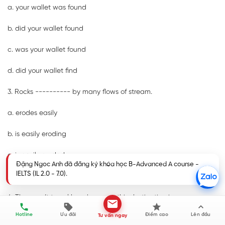
a. your wallet was found
b. did your wallet found
c. was your wallet found
d. did your wallet find
3. Rocks ---------- by many flows of stream.
a. erodes easily
b. is easily eroding
c. is easily eroded
Đặng Ngoc Anh đã đăng ký khóa học B-Advanced A course -
IELTS (IL 2.0 - 7.0).
d. eroded easily
4. They can’t travel here because this destination is ------------
---.
Hotline
Ưu đãi
Điểm cao
Lên đầu
Tư vấn ngay