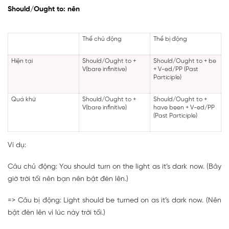
Should/Ought to: nên
Thể chủ động
Thể bị động
Hiện tại
Should/Ought to +
Should/Ought to + be
V(bare infinitive)
+ V-ed/PP (Past
Participle)
Quá khứ
Should/Ought to +
Should/Ought to +
V(bare infinitive)
have been + V-ed/PP
(Past Participle)
Ví dụ:
Câu chủ động: You should turn on the light as it’s dark now. (Bây
giờ trời tối nên bạn nên bật đèn lên.)
=> Câu bị động: Light should be turned on as it’s dark now. (Nên
bật đèn lên vì lúc này trời tối.)