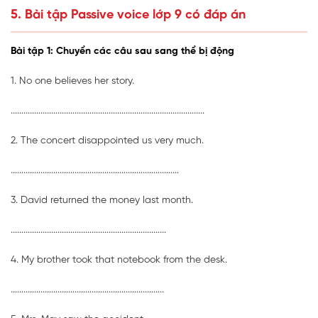
5. Bài tập Passive voice lớp 9 có đáp án
Bài tập 1: Chuyển các câu sau sang thể bị động
1. No one believes her story.
...........................................................................................
2. The concert disappointed us very much.
...............................................................................
3. David returned the money last month.
.........................................................................
4. My brother took that notebook from the desk.
........................................................................