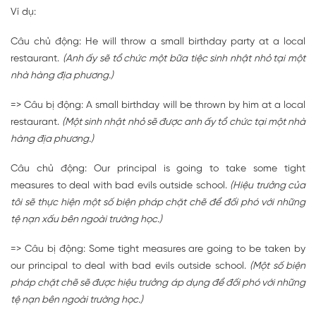
Ví dụ:
Câu chủ động: He will throw a small birthday party at a local
restaurant.
(Anh ấy sẽ tổ chức một bữa tiệc sinh nhật nhỏ tại một
nhà hàng địa phương.)
=> Câu bị động: A small birthday will be thrown by him at a local
restaurant.
(Một sinh nhật nhỏ sẽ được anh ấy tổ chức tại một nhà
hàng địa phương.)
Câu chủ động: Our principal is going to take some tight
measures to deal with bad evils outside school.
(Hiệu trưởng của
tôi sẽ thực hiện một số biện pháp chặt chẽ để đối phó với những
tệ nạn xấu bên ngoài trường học.)
=> Câu bị động: Some tight measures are going to be taken by
our principal to deal with bad evils outside school.
(Một số biện
pháp chặt chẽ sẽ được hiệu trưởng áp dụng để đối phó với những
tệ nạn bên ngoài trường học.)