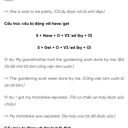
=> She is said to be pretty.
(Cô ấy được nói là xinh đẹp.)
Cấu trúc câu bị động với have/get
S + Have + O + V3/ed (by + O)
S + Get + O + V3/ed (by + O)
Ví dụ: My grandmother had the gardening work done by me.
(Bà
tôi đã nhờ tôi làm công việc làm vườn.)
=> The gardening work were done by me.
(Công việc làm vườn là
do tôi làm.)
Ví dụ: I got my motorbike repaired.
(Tôi có chiếc xe máy được sửa
chữa.)
=> My motorbike was repaired.
(Xe máy của tôi đã được sửa.)