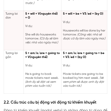
trước.)
Tương lai
S + will + V(nguyên thể)
S + will + be + V3/ed + (by O)
đơn
+ O
Ví dụ:
Ví dụ:
Houseworks will be done by her
She will do houseworks
tomorrow.
(Công việc nhà sẽ
tomorrow.
(Cô ấy sẽ làm
được cô ấy làm vào ngày mai.)
việc nhà vào ngày mai.)
Tương lai
S + am/is/are + going to
S + am/is/are + going to + be
gần
+ V(nguyên thể)
+ V3/ed + (by O)
Ví dụ:
Ví dụ:
He is going to book
Movie tickets are going to be
movie tickets next week.
booked by him next week.
(Vé
(Anh ấy sẽ đặt vé xem
xem phim sẽ được anh ấy đặt
phim vào tuần tới.)
vào tuần tới.)
2.2. Cấu trúc câu bị động với động từ khiếm khuyết
Động từ khiếm khuyết (modal verbs) là những động từ dùng để