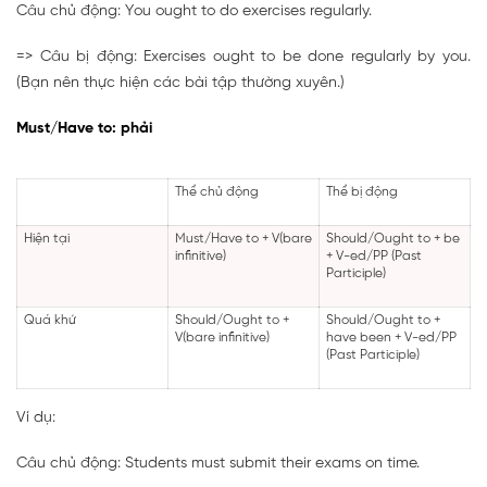
Câu chủ động: You ought to do exercises regularly.
=> Câu bị động: Exercises ought to be done regularly by you.
(Bạn nên thực hiện các bài tập thường xuyên.)
Must/Have to: phải
Thể chủ động
Thể bị động
Hiện tại
Must/Have to +
V(bare
Should/Ought to + be
infinitive)
+ V-ed/PP (Past
Participle)
Quá khứ
Should/Ought to +
Should/Ought to +
V(bare infinitive)
have been + V-ed/PP
(Past Participle)
Ví dụ:
Câu chủ động: Students must submit their exams on time.