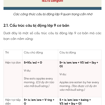
Các công thức câu bị động lớp 9 quan trọng cần nhớ
2.1. Cấu trúc câu bị động lớp 9 cơ bản
Dưới đây là một số cấu trúc câu bị động lớp 9 cơ bản mà các
bạn cần nắm vững:
Thì
Câu chủ động
Câu bị động
Hiện tại đơn
S+V(s/es) + O
S+ is/am/are + V3/ed + (by +
O)
Ví dụ:
Ví dụ:
She eats apples every
morning.
(Cô ấy ăn táo
Apples are eaten by her every
vào mỗi buổi sáng.)
morning.
(Táo được cô ấy ăn
vào mỗi buổi sáng.)
Hiện tại tiếp
S+ is/am/are + V-ing +
S + is/am/are + being +
diễn
O
V3/ed + (by + O)