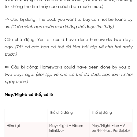
tôi không thể tìm thấy cuốn sách bạn muốn mua.)
=> Câu bị động: The book you want to buy can not be found by
us.
(Cuốn sách bạn muốn mua không thể được tìm thấy.)
Câu chủ động: You all could have done homeworks two days
ago.
(Tất cả các bạn có thể đã làm bài tập về nhà hai ngày
trước.)
=> Câu bị động: Homeworks could have been done by you all
two days ago.
(Bài tập về nhà có thể đã được bạn làm từ hai
ngày trước.)
May/Might:
có thể, có lẽ
Thể chủ động
Thể bị động
Hiện tại
May/Might
+ V(bare
May/Might + be + V-
infinitive)
ed/PP (Past Participle)