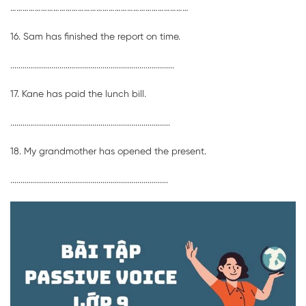
……………………………………………………………………………
16. Sam has finished the report on time.
................................................................................
17. Kane has paid the lunch bill.
..............................................................................
18. My grandmother has opened the present.
.............................................................................