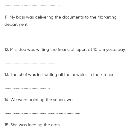
……………………………………….................
11. My boss was delivering the documents to the Marketing
department.
.................................................
12. Mrs. Bee was writing the financial report at 10 am yesterday.
…………………………………………………
13. The chef was instructing all the newbies in the kitchen.
……………………………………………
14. We were painting the school walls.
…………………………………………………………………………
15. She was feeding the cats.