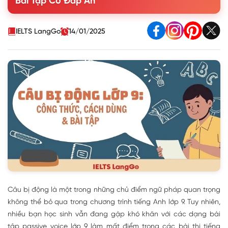
Bài Tập Có Đáp Án
4. Một số lưu ý khi dùng câu bị động
5. Bài tập Passive voice lớp 9 có đáp án
IELTS LangGo
14/01/2025
Câu bị động là một trong những chủ điểm ngữ pháp quan trọng
không thể bỏ qua trong chương trình tiếng Anh lớp 9. Tuy nhiên,
nhiều bạn học sinh vẫn đang gặp khó khăn với các dạng bài
tập passive voice lớp 9 làm mất điểm trong các bài thi tiếng