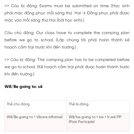
=> Câu bị động: Exams must be submitted on time. (Học sinh
phải mặc đồng phục mỗi sáng thứ Hai → Đồng phục phải được
mặc vào mỗi sáng thứ Hai (bởi học sinh).)
Câu chủ động: Our class have to complete the camping plan
before we go to school. (Lớp chúng tôi phải hoàn thành kế
hoạch cắm trại trước khi đến trường.)
=> Câu bị động: The camping plan has to be completed before
we go to school. (Kế hoạch cắm trại phải được hoàn thành trước
khi đến trường.)
Will/Be going to: sẽ
Thể chủ động
Thể bị động
Will/Be going to +
V(bare infinitive)
Will/be going to + be + V-ed/PP
(Past Participle)