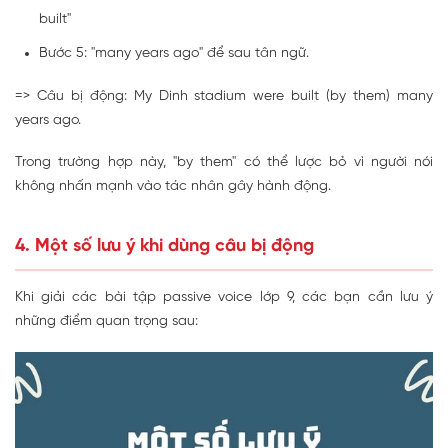
built"
Bước 5: "many years ago" để sau tân ngữ.
=> Câu bị động: My Dinh stadium were built (by them) many
years ago.
Trong trường hợp này, "by them" có thể lược bỏ vì người nói
không nhấn mạnh vào tác nhân gây hành động.
4. Một số lưu ý khi dùng câu bị động
Khi giải các bài tập passive voice lớp 9, các bạn cần lưu ý
những điểm quan trọng sau: