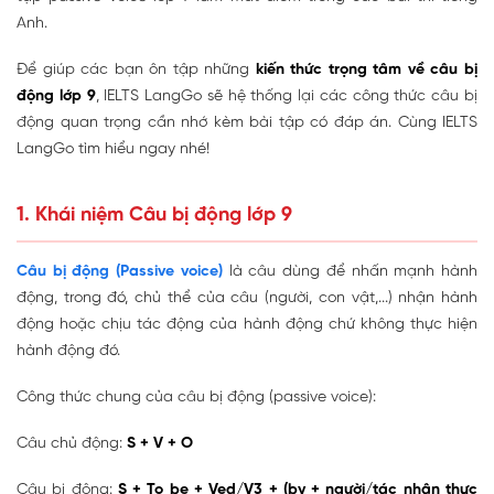
Anh.
Để giúp các bạn ôn tập những
kiến thức trọng tâm về câu bị
động lớp 9
, IELTS LangGo sẽ hệ thống lại các công thức câu bị
động quan trọng cần nhớ kèm bài tập có đáp án. Cùng IELTS
LangGo tìm hiểu ngay nhé!
1. Khái niệm Câu bị động lớp 9
Câu bị động (Passive voice)
là câu dùng để nhấn mạnh hành
động, trong đó, chủ thể của câu (người, con vật,...) nhận hành
động hoặc chịu tác động của hành động chứ không thực hiện
hành động đó.
Công thức chung của câu bị động (passive voice):
Câu chủ động:
S + V + O
Câu bị động:
S + To be + Ved/V3 + (by + người/tác nhân thực