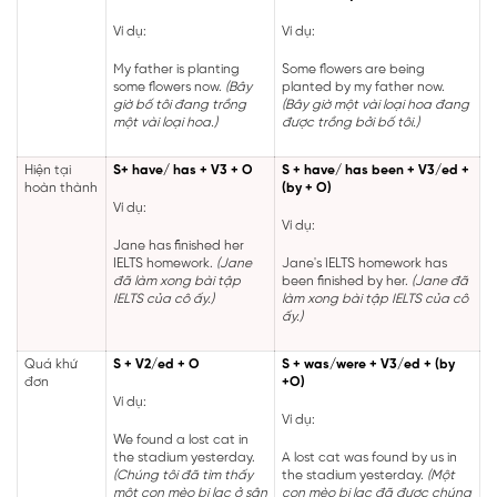
Ví dụ:
Ví dụ:
My father is planting
Some flowers are being
some flowers now.
(Bây
planted by my father now.
giờ bố tôi đang trồng
(Bây giờ một vài loại hoa đang
một vài loại hoa.)
được trồng bởi bố tôi.)
Hiện tại
S+ have/ has + V3 + O
S + have/ has been + V3/ed +
hoàn thành
(by + O)
Ví dụ:
Ví dụ:
Jane has finished her
IELTS homework.
(Jane
Jane's IELTS homework has
đã làm xong bài tập
been finished by her.
(Jane đã
IELTS của cô ấy.)
làm xong bài tập IELTS của cô
ấy.)
Quá khứ
S + V2/ed + O
S + was/were + V3/ed + (by
đơn
+O)
Ví dụ:
Ví dụ:
We found a lost cat in
the stadium yesterday.
A lost cat was found by us in
(Chúng tôi đã tìm thấy
the stadium yesterday.
(Một
một con mèo bị lạc ở sân
con mèo bị lạc đã được chúng