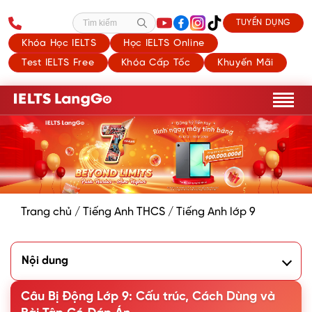
TUYỂN DỤNG
Tìm kiếm
Khóa Học IELTS
Học IELTS Online
Test IELTS Free
Khóa Cấp Tốc
Khuyến Mãi
Trang chủ
/
Tiếng Anh THCS
/
Tiếng Anh lớp 9
Nội dung
1. Khái niệm Câu bị động lớp 9
2. Công thức câu bị động lớp 9 quan trọng cần nhớ
Câu Bị Động Lớp 9: Cấu trúc, Cách Dùng và
3. Cách chuyển từ câu chủ động sang bị động