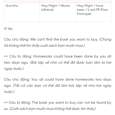
Quá khứ
May/Might
+ V(bare
May/Might + have
infinitive)
been + V-ed/PP (Past
Participle)
Ví dụ:
Câu chủ động: We can't find the book you want to buy.
(Chúng
tôi không thể tìm thấy cuốn sách bạn muốn mua.)
=> Câu bị động: Homeworks could have been done by you all
two days ago.
(Bài tập về nhà có thể đã được bạn làm từ hai
ngày trước.)
Câu chủ động: You all could have done homeworks two days
ago.
(Tất cả các bạn có thể đã làm bài tập về nhà hai ngày
trước.)
=> Câu bị động: The book you want to buy can not be found by
us.
(Cuốn sách bạn muốn mua không thể được tìm thấy.)