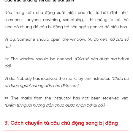
Cấu trúc bị động với đại từ bất định
Nếu trong câu chủ động xuất hiện các đại từ bất định như:
someone, anyone, anything, something,… thì chúng ta có thể
lược bỏ chúng để câu bị động trở nên ngắn gọn và dễ hiểu hơn.
Ví dụ: Someone should open the window.
(Ai đó nên mở cửa sổ
ra.)
=> The window should be opened.
(Cửa sổ nên được mở bởi ai
đó)
Ví dụ: Nobody has received the marks by the instructor.
(Chưa có
ai được người hướng dẫn cho điểm cả.)
=> The marks from the instructor has not been received yet.
(Điểm từ người hướng dẫn chưa được nhận bởi ai cả.)
3. Cách chuyển từ câu chủ động sang bị động