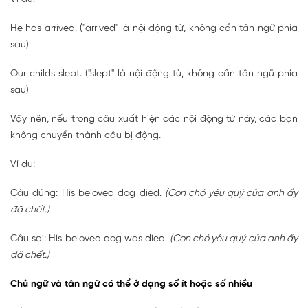
He has arrived. ("arrived" là nội động từ, không cần tân ngữ phía
sau)
Our childs slept. ("slept" là nội động từ, không cần tân ngữ phía
sau)
Vậy nên, nếu trong câu xuất hiện các nội động từ này, các bạn
không chuyển thành câu bị động.
Ví dụ:
Câu đúng: His beloved dog died.
(Con chó yêu quý của anh ấy
đã chết.)
Câu sai: His beloved dog was died.
(Con chó yêu quý của anh ấy
đã chết.)
Chủ ngữ và tân ngữ có thể ở dạng số ít hoặc số nhiều