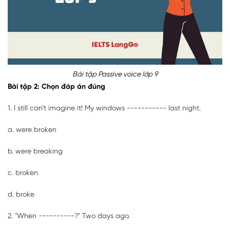
Bài tập Passive voice lớp 9
Bài tập 2: Chọn đáp án đúng
1. I still can’t imagine it! My windows ----------- last night.
a. were broken
b. were breaking
c. broken
d. broke
2. "When ----------?" Two days ago.