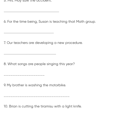
5. Mrs. May saw the accident.
.........................................................................
6. For the time being, Susan is teaching that Math group.
..................................................................
7. Our teachers are developing a new procedure.
.....................................................................
8. What songs are people singing this year?
………………………………………………
9. My brother is washing the motorbike.
……………………………………………………………………………
10. Brian is cutting the tiramisu with a light knife.