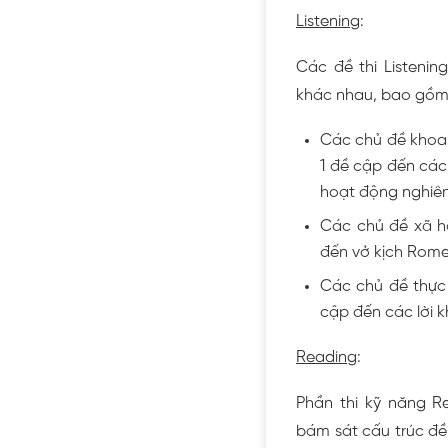
Listening
:
Các đề thi Listenin
khác nhau, bao gồm
Các chủ đề khoa họ
1 đề cập đến cá
hoạt động nghiên
Các chủ đề xã hội
đến vở kịch Rome
Các chủ đề thực t
cập đến các lời k
Reading
:
Phần thi kỹ năng R
bám sát cấu trúc đề t