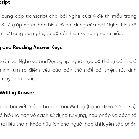
cript
n cung cấp transcript cho bài Nghe của 4 đề thi mẫu trong
 17, giúp người học hiểu rõ nội dung của bài Nghe, hiểu rõ
m từ trong bài nghe, từ đó cải thiện kỹ năng nghe hiểu.
ng and Reading Answer Keys
 án bài Nghe và bài Đọc, giúp người học có thể tự đánh giá
nh, tìm ra điểm yếu của bản thân để cải thiện. rút kinh
n luyện tập sau.
Writing Answer
ác bài viết mẫu cho các bài Writing (band điểm 5.5 – 7.5),
ể hiểu rõ hơn về cách sử dụng từ vựng, ngữ pháp và cách tổ
à tài liệu tham khảo hữu ích cho người học khi luyện tập phần