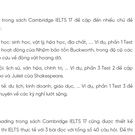
g trong sách Cambridge IELTS 17 đề cập đến nhiều chủ đề
:
c: sinh học, vật lý, hóa học, địa chất, .... Ví dụ, phần 1 Test
c hoạt động của Nhóm bảo tồn Buckworth, trong đó có các
 cứu về động vật hoang dã.
: lịch sử, văn hóa, chính trị, ... Ví dụ, phần 3 Test 2 đề cập
o và Juliet của Shakespeare.
ế: du lịch, kinh doanh, giáo dục, ... Ví dụ, phần 1 Test 3 đề
huyên về các kỳ nghỉ lướt sóng.
eading trong sách Cambridge IELTS 17 cũng được thiết kế
hi IELTS thực tế với 3 bài đọc với tổng số 40 câu hỏi. Đề thi