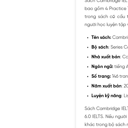
Sách Cambridge IELT
bao gồm 4 Practice T
trong sách có cấu t
người học luyện tập
Tên sách:
Cambrid
Bộ sách
: Series 
Nhà xuất bản
: C
Ngôn ngữ:
tiếng 
Số trang:
146 tran
Năm xuất bản
: 2
Luyện kỹ năng
: L
Sách Cambridge IELT
6.0 IELTS. Nếu người
khác trong bộ sách nh