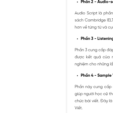
Phần 2 - Audio-s
Audio Script là phầ
sách Cambridge IELTS
hơn về từng từ và cụ
Phần 3 - Listeni
Phần 3 cung cấp đáp
được kết quả của mì
nghiệm cho những lầ
Phần 4 - Sample 
Phần này cung cấp c
giúp người học có th
chức bài viết. Đây l
Viết.