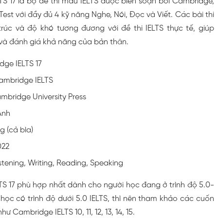
S 17 là bộ đề thi mẫu IELTS được biên soạn bởi Cambridge,
est với đầy đủ 4 kỹ năng Nghe, Nói, Đọc và Viết. Các bài thi
rúc và độ khó tương đương với đề thi IELTS thực tế, giúp
 và đánh giá khả năng của bản thân.
ge IELTS 17
Cambridge IELTS
ambridge University Press
Anh
g (cả bìa)
022
istening, Writing, Reading, Speaking
S 17 phù hợp nhất dành cho người học đang ở trình độ 5.0-
 học có trình độ dưới 5.0 IELTS, thì nên tham khảo các cuốn
ư Cambridge IELTS 10, 11, 12, 13, 14, 15.