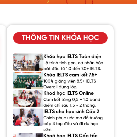
THÔNG TIN KHÓA HỌC
Khóa học IELTS Toàn diện
Lộ trình tinh gọn, cá nhân hóa
bắt đầu từ 1.0 đến 7.0+ IELTS.
Khóa IELTS cam kết 7.5+
100% giảng viên 8.5+ IELTS
Overall đứng lớp.
Khoá học IELTS Online
Cam kết tăng 0,5 - 1.0 band
điểm chỉ sau 1,5 - 2 tháng.
IELTS cho học sinh Cấp 2
Chinh phục ước mơ đỗ trường
cấp 3 top đầu và đi du học
sớm.
Khoá học IELTS Cấp tốc