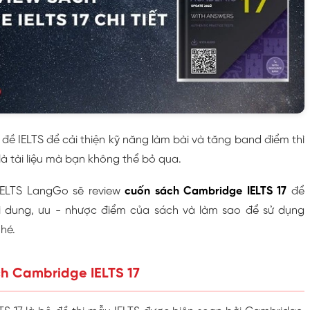
ề IELTS để cải thiện kỹ năng làm bài và tăng band điểm thì
à tài liệu mà bạn không thể bỏ qua.
 IELTS LangGo sẽ review
cuốn sách Cambridge IELTS 17
để
ội dung, ưu - nhược điểm của sách và làm sao để sử dụng
hé.
ách Cambridge IELTS 17