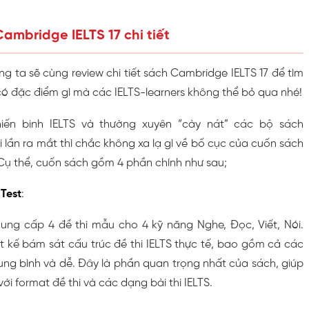
ambridge IELTS 17 chi tiết
g ta sẽ cùng review chi tiết sách Cambridge IELTS 17 để tìm
có đặc điểm gì mà các IELTS-learners không thể bỏ qua nhé!
iến binh IELTS và thường xuyên “cày nát” các bộ sách
lần ra mắt thì chắc không xa lạ gì về bố cục của cuốn sách
 Cụ thể, cuốn sách gồm 4 phần chính như sau;
 Test
:
cung cấp 4 đề thi mẫu cho 4 kỹ năng Nghe, Đọc, Viết, Nói.
t kế bám sát cấu trúc đề thi IELTS thực tế, bao gồm cả các
ung bình và dễ. Đây là phần quan trọng nhất của sách, giúp
ới format đề thi và các dạng bài thi IELTS.