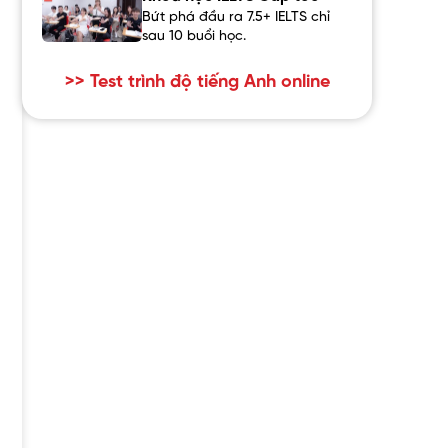
Bứt phá đầu ra 7.5+ IELTS chỉ
sau 10 buổi học.
>> Test trình độ tiếng Anh online