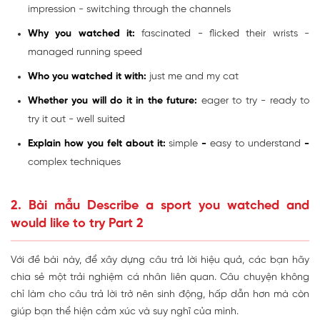
impression - switching through the channels
Why you watched it:
fascinated - flicked their wrists -
managed running speed
Who you watched it with:
just me and my cat
Whether you will do it in the future:
eager to try - ready to
try it out - well suited
Explain how you felt about it:
simple
-
easy to understand
-
complex techniques
2. Bài mẫu Describe a sport you watched and
would like to try Part 2
Với đề bài này, để xây dựng câu trả lời hiệu quả, các bạn hãy
chia sẻ một trải nghiệm cá nhân liên quan. Câu chuyện không
chỉ làm cho câu trả lời trở nên sinh động, hấp dẫn hơn mà còn
giúp bạn thể hiện cảm xúc và suy nghĩ của mình.