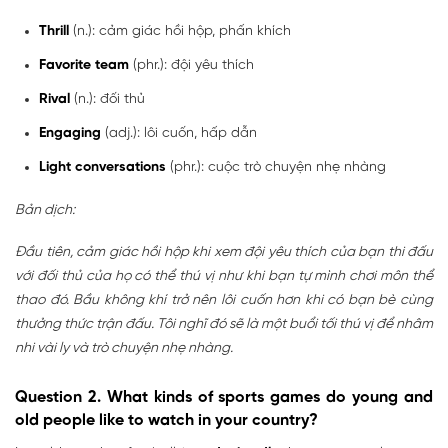
Thrill
(n.): cảm giác hồi hộp, phấn khích
Favorite team
(phr.): đội yêu thích
Rival
(n.): đối thủ
Engaging
(adj.): lôi cuốn, hấp dẫn
Light conversations
(phr.): cuộc trò chuyện nhẹ nhàng
Bản dịch:
Đầu tiên, cảm giác hồi hộp khi xem đội yêu thích của bạn thi đấu
với đối thủ của họ có thể thú vị như khi bạn tự mình chơi môn thể
thao đó. Bầu không khí trở nên lôi cuốn hơn khi có bạn bè cùng
thưởng thức trận đấu. Tôi nghĩ đó sẽ là một buổi tối thú vị để nhâm
nhi vài ly và trò chuyện nhẹ nhàng.
Question 2. What kinds of sports games do young and
old people like to watch in your country?