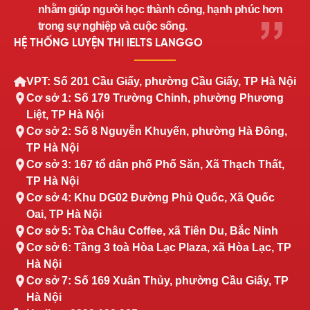
nhằm giúp người học thành công, hạnh phúc hơn
trong sự nghiệp và cuộc sống.
HỆ THỐNG LUYỆN THI IELTS LANGGO
VPT: Số 201 Cầu Giấy, phường Cầu Giấy, TP Hà Nội
Cơ sở 1: Số 179 Trường Chinh, phường Phương
Liệt, TP Hà Nội
Cơ sở 2: Số 8 Nguyễn Khuyến, phường Hà Đông,
TP Hà Nội
Cơ sở 3: 167 tổ dân phố Phố Săn, Xã Thạch Thất,
TP Hà Nội
Cơ sở 4: Khu DG02 Đường Phủ Quốc, Xã Quốc
Oai, TP Hà Nội
Cơ sở 5: Tòa Châu Coffee, xã Tiên Du, Bắc Ninh
Cơ sở 6: Tầng 3 toà Hòa Lạc Plaza, xã Hòa Lạc, TP
Hà Nội
Cơ sở 7: Số 169 Xuân Thủy, phường Cầu Giấy, TP
Hà Nội