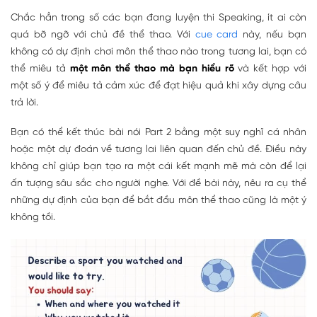
Chắc hẳn trong số các bạn đang luyện thi Speaking, ít ai còn
quá bỡ ngỡ với chủ đề thể thao. Với
cue card
này, nếu bạn
không có dự định chơi môn thể thao nào trong tương lai, bạn có
thể miêu tả
một môn thể thao mà bạn hiểu rõ
và kết hợp với
một số ý để miêu tả cảm xúc để đạt hiệu quả khi xây dựng câu
trả lời.
Bạn có thể kết thúc bài nói Part 2 bằng một suy nghĩ cá nhân
hoặc một dự đoán về tương lai liên quan đến chủ đề. Điều này
không chỉ giúp bạn tạo ra một cái kết mạnh mẽ mà còn để lại
ấn tượng sâu sắc cho người nghe. Với đề bài này, nêu ra cụ thể
những dự định của bạn để bắt đầu môn thể thao cũng là một ý
không tồi.