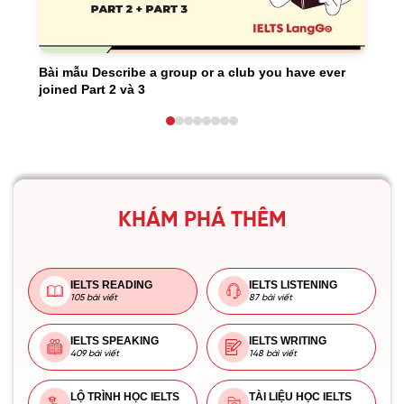
Bài mẫu Describe a group or a club you have ever
joined Part 2 và 3
KHÁM PHÁ THÊM
IELTS READING
IELTS LISTENING
105 bài viết
87 bài viết
IELTS SPEAKING
IELTS WRITING
409 bài viết
148 bài viết
LỘ TRÌNH HỌC IELTS
TÀI LIỆU HỌC IELTS