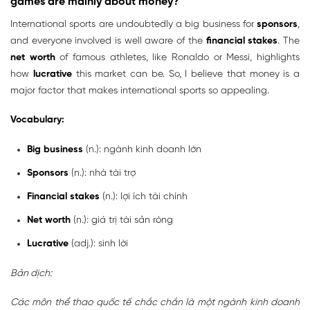
games are mainly about money?
International sports are undoubtedly a big business for
sponsors
,
and everyone involved is well aware of the
financial stakes
. The
net worth
of famous athletes, like Ronaldo or Messi, highlights
how
lucrative
this market can be. So, I believe that money is a
major factor that makes international sports so appealing.
Vocabulary:
Big business
(n.): ngành kinh doanh lớn
Sponsors
(n.): nhà tài trợ
Financial stakes
(n.): lợi ích tài chính
Net worth
(n.): giá trị tài sản ròng
Lucrative
(adj.): sinh lời
Bản dịch:
Các môn thể thao quốc tế chắc chắn là một ngành kinh doanh