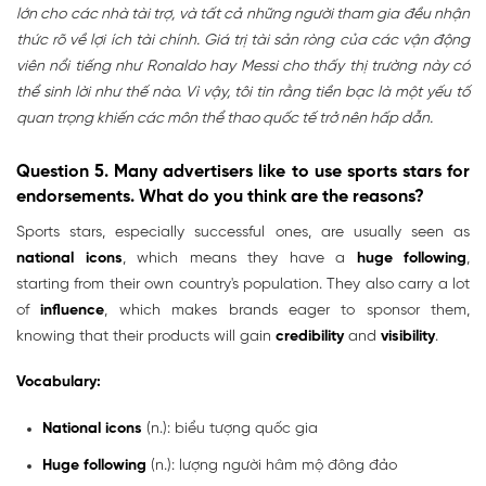
lớn cho các nhà tài trợ, và tất cả những người tham gia đều nhận
thức rõ về lợi ích tài chính. Giá trị tài sản ròng của các vận động
viên nổi tiếng như Ronaldo hay Messi cho thấy thị trường này có
thể sinh lời như thế nào. Vì vậy, tôi tin rằng tiền bạc là một yếu tố
quan trọng khiến các môn thể thao quốc tế trở nên hấp dẫn.
Question 5. Many advertisers like to use sports stars for
endorsements. What do you think are the reasons?
Sports stars, especially successful ones, are usually seen as
national icons
, which means they have a
huge following
,
starting from their own country's population. They also carry a lot
of
influence
, which makes brands eager to sponsor them,
knowing that their products will gain
credibility
and
visibility
.
Vocabulary:
National icons
(n.): biểu tượng quốc gia
Huge following
(n.): lượng người hâm mộ đông đảo