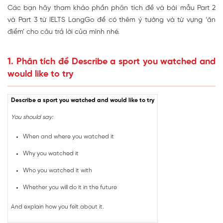
Các bạn hãy tham khảo phần phân tích đề và bài mẫu Part 2
và Part 3 từ IELTS LangGo để có thêm ý tưởng và từ vựng ‘ăn
điểm’ cho câu trả lời của mình nhé.
1. Phân tích đề Describe a sport you watched and
would like to try
Describe a sport you watched and would like to try
You should say:
When and where you watched it
Why you watched it
Who you watched it with
Whether you will do it in the future
And explain how you felt about it.