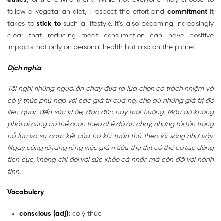
ethics
, or the environment. While not everyone may choose to
follow a vegetarian diet, I respect the effort and
commitment
it
takes to
stick to
such a lifestyle. It’s also becoming increasingly
clear that reducing meat consumption can have positive
impacts, not only on personal health but also on the planet.
Dịch nghĩa
Tôi nghĩ những người ăn chay đưa ra lựa chọn có trách nhiệm và
có ý thức phù hợp với các giá trị của họ, cho dù những giá trị đó
liên quan đến sức khỏe, đạo đức hay môi trường. Mặc dù không
phải ai cũng có thể chọn theo chế độ ăn chay, nhưng tôi tôn trọng
nỗ lực và sự cam kết của họ khi tuân thủ theo lối sống như vậy.
Ngày càng rõ ràng rằng việc giảm tiêu thụ thịt có thể có tác động
tích cực, không chỉ đối với sức khỏe cá nhân mà còn đối với hành
tinh.
Vocabulary
conscious (adj):
có ý thức