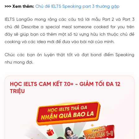
>>> Xem thêm:
Chủ đề IELTS Speaking part 3 thường gặp
IELTS LangGo mong rằng các câu trả lời mẫu Part 2 và Part 3
chủ đề Describe a special meal someone cooked for you trên
đây sẽ giúp bạn có thêm một số từ vựng hữu ích thuộc chủ đề
cooking và các idea mới để đưa vào bài nói của mình.
Chúc các bạn ôn luyện thật tốt và đạt band điểm Speaking
như mong đợi.
HỌC IELTS CAM KẾT 7.0+ - GIẢM TỐI ĐA 12
TRIỆU