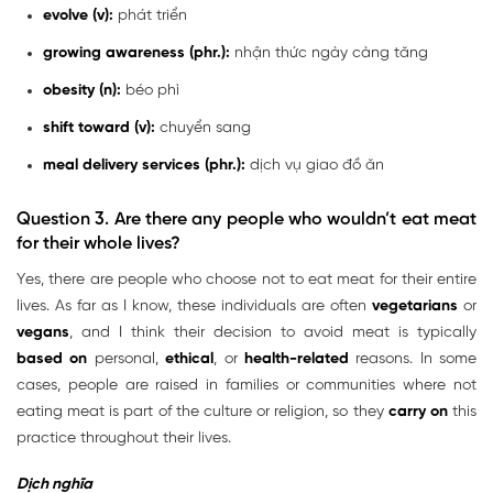
evolve (v):
phát triển
growing awareness (phr.):
nhận thức ngày càng tăng
obesity (n):
béo phì
shift toward (v):
chuyển sang
meal delivery services (phr.):
dịch vụ giao đồ ăn
Question 3. Are there any people who wouldn’t eat meat
for their whole lives?
Yes, there are people who choose not to eat meat for their entire
lives. As far as I know, these individuals are often
vegetarians
or
vegans
, and I think their decision to avoid meat is typically
based on
personal,
ethical
, or
health-related
reasons. In some
cases, people are raised in families or communities where not
eating meat is part of the culture or religion, so they
carry on
this
practice throughout their lives.
Dịch nghĩa