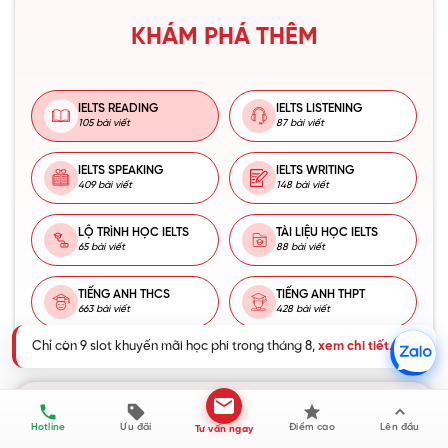
KHÁM PHÁ THÊM
IELTS READING
IELTS LISTENING
105 bài viết
87 bài viết
IELTS SPEAKING
IELTS WRITING
409 bài viết
148 bài viết
LỘ TRÌNH HỌC IELTS
TÀI LIỆU HỌC IELTS
65 bài viết
88 bài viết
TIẾNG ANH THCS
TIẾNG ANH THPT
663 bài viết
428 bài viết
Chỉ còn 9 slot khuyến mãi học phí trong tháng 8,
xem chi tiết
.
ĐẶT LỊCH TƯ VẤN MIỄN PHÍ LỘ TRÌNH
Hotline
Ưu đãi
Điểm cao
Lên đầu
Tư vấn ngay
Săn
ƯU ĐÃI
lên tới
12.000.000đ