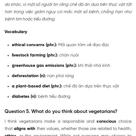
do khác, vì một số người tin rằng chế độ ăn dựa trên thực vật tốt
hơn trong việc giảm nguy cơ mắc một số bệnh, chẳng hạn như
bệnh tim hoặc tiểu đường.
Vocabulary
ethical concerns (phr.):
Mối quan tâm về đạo đức
livestock
farming (phr.):
chăn nuôi
greenhouse gas emissions (phr.):
khí thải nhà kính
deforestation (n):
nạn phá rừng
a plant-based diet (phr.):
chế độ ăn dựa trên thực vật
diabetes (n):
bệnh tiểu đường
Question 5. What do you think about vegetarians?
I think vegetarians make a responsible and
conscious
choice
that
aligns with
their values, whether those are related to health,