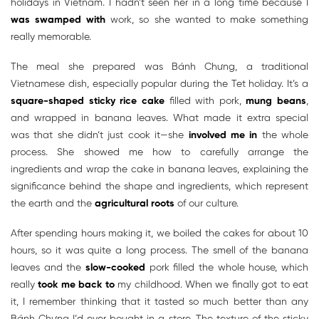
holidays in Vietnam. I hadn’t seen her in a long time because I
was swamped with
work, so she wanted to make something
really memorable.
The meal she prepared was Bánh Chưng, a traditional
Vietnamese dish, especially popular during the Tet holiday. It’s a
square-shaped sticky rice cake
filled with pork,
mung beans
,
and wrapped in banana leaves. What made it extra special
was that she didn’t just cook it—she
involved me in
the whole
process. She showed me how to carefully arrange the
ingredients and wrap the cake in banana leaves, explaining the
significance behind the shape and ingredients, which represent
the earth and the
agricultural roots
of our culture.
After spending hours making it, we boiled the cakes for about 10
hours, so it was quite a long process. The smell of the banana
leaves and the
slow-cooked
pork filled the whole house, which
really
took me back to
my childhood. When we finally got to eat
it, I remember thinking that it tasted so much better than any