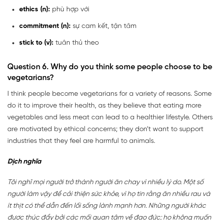
ethics (n):
phù hợp với
commitment (n):
sự cam kết, tận tâm
stick to (v):
tuân thủ theo
Question 6. Why do you think some people choose to be
vegetarians?
I think people become vegetarians for a variety of reasons. Some
do it to improve their health, as they believe that eating more
vegetables and less meat can lead to a healthier lifestyle. Others
are motivated by ethical concerns; they don’t want to support
industries that they feel are harmful to animals.
Dịch nghĩa
Tôi nghĩ mọi người trở thành người ăn chay vì nhiều lý do. Một số
người làm vậy để cải thiện sức khỏe, vì họ tin rằng ăn nhiều rau và
ít thịt có thể dẫn đến lối sống lành mạnh hơn. Những người khác
được thúc đẩy bởi các mối quan tâm về đạo đức; họ không muốn