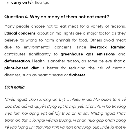
carry on (v):
tiếp tục
Question 4. Why do many of them not eat meat?
Many people choose not to eat meat for a variety of reasons.
Ethical concerns
about animal rights are a major factor, as they
believe it's wrong to harm animals for food. Others avoid meat
due to environmental concerns, since
livestock
farming
contributes significantly to
greenhouse gas emissions
and
deforestation
. Health is another reason, as some believe that
a
plant-based diet
is better for reducing the risk of certain
diseases, such as heart disease or
diabetes
.
Dịch nghĩa
Nhiều người chọn không ăn thịt vì nhiều lý do. Mối quan tâm về
đạo đức đối với quyền động vật là một yếu tố chính, vì họ tin rằng
việc làm hại động vật để lấy thức ăn là sai. Những người khác
tránh ăn thịt vì lo ngại về môi trường, vì chăn nuôi góp phần đáng
kể vào lượng khí thải nhà kính và nạn phá rừng. Sức khỏe là một lý