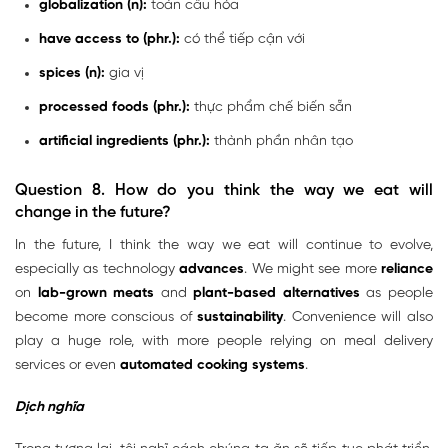
globalization (n):
toàn cầu hóa
have access to (phr.):
có thể tiếp cận với
spices (n):
gia vị
processed foods (phr.):
thực phẩm chế biến sẵn
artificial ingredients (phr.):
thành phần nhân tạo
Question 8. How do you think the way we eat will
change in the future?
In the future, I think the way we eat will continue to evolve,
especially as technology
advances
. We might see more
reliance
on
lab-grown meats
and
plant-based alternatives
as people
become more conscious of
sustainability
. Convenience will also
play a huge role, with more people relying on meal delivery
services or even
automated cooking systems
.
Dịch nghĩa