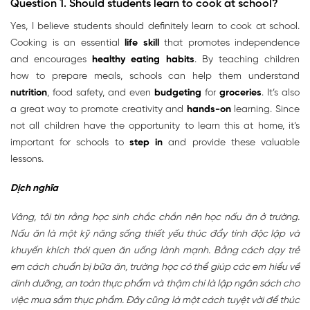
Question 1. Should students learn to cook at school?
Yes, I believe students should definitely learn to cook at school.
Cooking is an essential
life skill
that promotes independence
and encourages
healthy eating habits
. By teaching children
how to prepare meals, schools can help them understand
nutrition
, food safety, and even
budgeting
for
groceries
. It’s also
a great way to promote creativity and
hands-on
learning. Since
not all children have the opportunity to learn this at home, it’s
important for schools to
step in
and provide these valuable
lessons.
Dịch nghĩa
Vâng, tôi tin rằng học sinh chắc chắn nên học nấu ăn ở trường.
Nấu ăn là một kỹ năng sống thiết yếu thúc đẩy tính độc lập và
khuyến khích thói quen ăn uống lành mạnh. Bằng cách dạy trẻ
em cách chuẩn bị bữa ăn, trường học có thể giúp các em hiểu về
dinh dưỡng, an toàn thực phẩm và thậm chí là lập ngân sách cho
việc mua sắm thực phẩm. Đây cũng là một cách tuyệt vời để thúc