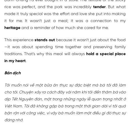
Bánh Chưng I’d ever bought in a store. The texture of the sticky
rice was perfect, and the pork was incredibly
tender
. But what
made it truly special was the effort and love she put into making
it for me. It wasn’t just a meal; it was a connection to my
heritage
and a reminder of how much she cared for me.
This experience
stands out
because it wasn’t just about the food
—it was about spending time together and preserving family
traditions. That’s why this meal will always
hold a special place
in my heart
.
Bản dịch
Tôi muốn nói về một bữa ăn thực sự đặc biệt mà bà tôi đã làm
cho tôi. Chuyện xảy ra cách đây vài năm khi tôi đến thăm bà vào
dịp Tết Nguyên đán, một trong những ngày lễ quan trọng nhất ở
Việt Nam. Tôi đã không gặp bà trong một thời gian dài vì tôi quá
bận rộn với công việc, vì vậy bà muốn làm một điều gì đó thực sự
đáng nhớ.