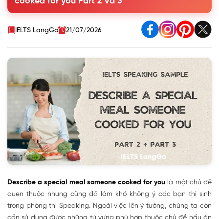
cooked for you Part 2 và 3
you
3. Part 3 Describe a special meal Questions & Answers
IELTS LangGo
21/07/2026
Describe a special meal someone cooked for you
là một chủ đề
quen thuộc nhưng cũng đã làm khó không ý các bạn thí sinh
trong phòng thi Speaking. Ngoài việc lên ý tưởng, chúng ta còn
cần sử dụng được những từ vựng phù hợp thuộc chủ đề nấu ăn