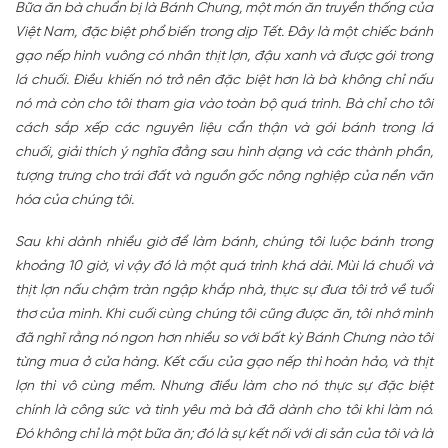
Bữa ăn bà chuẩn bị là Bánh Chưng, một món ăn truyền thống của
Việt Nam, đặc biệt phổ biến trong dịp Tết. Đây là một chiếc bánh
gạo nếp hình vuông có nhân thịt lợn, đậu xanh và được gói trong
lá chuối. Điều khiến nó trở nên đặc biệt hơn là bà không chỉ nấu
nó mà còn cho tôi tham gia vào toàn bộ quá trình. Bà chỉ cho tôi
cách sắp xếp các nguyên liệu cẩn thận và gói bánh trong lá
chuối, giải thích ý nghĩa đằng sau hình dạng và các thành phần,
tượng trưng cho trái đất và nguồn gốc nông nghiệp của nền văn
hóa của chúng tôi.
Sau khi dành nhiều giờ để làm bánh, chúng tôi luộc bánh trong
khoảng 10 giờ, vì vậy đó là một quá trình khá dài. Mùi lá chuối và
thịt lợn nấu chậm tràn ngập khắp nhà, thực sự đưa tôi trở về tuổi
thơ của mình. Khi cuối cùng chúng tôi cũng được ăn, tôi nhớ mình
đã nghĩ rằng nó ngon hơn nhiều so với bất kỳ Bánh Chưng nào tôi
từng mua ở cửa hàng. Kết cấu của gạo nếp thì hoàn hảo, và thịt
lợn thì vô cùng mềm. Nhưng điều làm cho nó thực sự đặc biệt
chính là công sức và tình yêu mà bà đã dành cho tôi khi làm nó.
Đó không chỉ là một bữa ăn; đó là sự kết nối với di sản của tôi và là