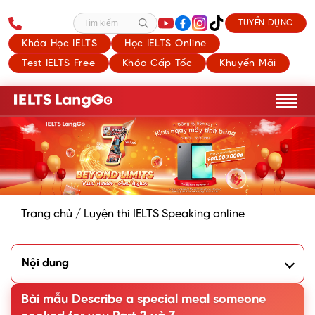
TUYỂN DỤNG
Tìm kiếm
Khóa Học IELTS
Học IELTS Online
Test IELTS Free
Khóa Cấp Tốc
Khuyến Mãi
Trang chủ
/
Luyện thi IELTS Speaking online
Nội dung
1. Phân tích đề Describe a special meal someone cooked
for you
Bài mẫu Describe a special meal someone
2. Bài mẫu Describe a special meal someone cooked for