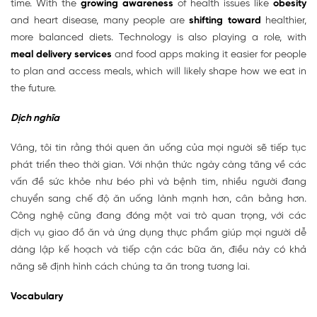
time. With the
growing awareness
of health issues like
obesity
and heart disease, many people are
shifting toward
healthier,
more balanced diets. Technology is also playing a role, with
meal delivery services
and food apps making it easier for people
to plan and access meals, which will likely shape how we eat in
the future.
Dịch nghĩa
Vâng, tôi tin rằng thói quen ăn uống của mọi người sẽ tiếp tục
phát triển theo thời gian. Với nhận thức ngày càng tăng về các
vấn đề sức khỏe như béo phì và bệnh tim, nhiều người đang
chuyển sang chế độ ăn uống lành mạnh hơn, cân bằng hơn.
Công nghệ cũng đang đóng một vai trò quan trọng, với các
dịch vụ giao đồ ăn và ứng dụng thực phẩm giúp mọi người dễ
dàng lập kế hoạch và tiếp cận các bữa ăn, điều này có khả
năng sẽ định hình cách chúng ta ăn trong tương lai.
Vocabulary