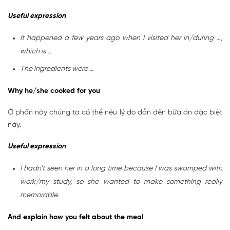
Useful expression
It happened a few years ago when I visited her in/during …,
which is …
The ingredients were …
Why he/she cooked for you
Ở phần này chúng ta có thể nêu lý do dẫn đến bữa ăn đặc biệt
này.
Useful expression
I hadn’t seen her in a long time because I was swamped with
work/my study, so she wanted to make something really
memorable.
And explain how you felt about the meal