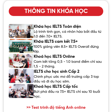
THÔNG TIN KHÓA HỌC
Khóa học IELTS Toàn diện
Lộ trình tinh gọn, cá nhân hóa bắt đầu từ
1.0 đến 7.0+ IELTS.
Khóa IELTS cam kết 7.5+
100% giảng viên 8.5+ IELTS Overall đứng
lớp.
Khoá học IELTS Online
Cam kết tăng 0,5 - 1.0 band điểm chỉ sau
1,5 - 2 tháng.
IELTS cho học sinh Cấp 2
Chinh phục ước mơ đỗ trường cấp 3 top
đầu và đi du học sớm.
Khoá học IELTS Cấp tốc
Bứt phá đầu ra 7.5+ IELTS chỉ sau 10 buổi
học.
>> Test trình độ tiếng Anh online