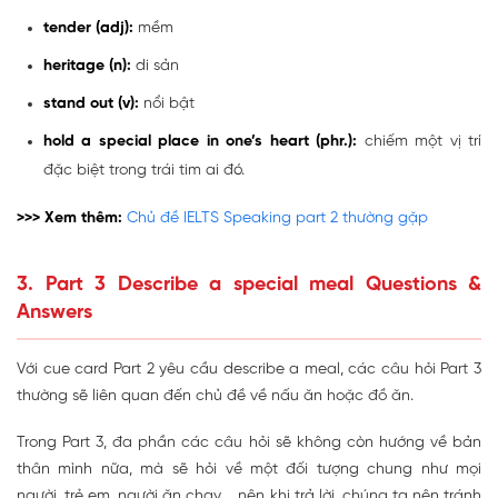
tender (adj):
mềm
heritage (n):
di sản
stand out (v):
nổi bật
hold a special place in one’s heart (phr.):
chiếm một vị trí
đặc biệt trong trái tim ai đó.
>>> Xem thêm:
Chủ đề IELTS Speaking part 2 thường gặp
3. Part 3 Describe a special meal Questions &
Answers
Với cue card Part 2 yêu cầu describe a meal, các câu hỏi Part 3
thường sẽ liên quan đến chủ đề về nấu ăn hoặc đồ ăn.
Trong Part 3, đa phần các câu hỏi sẽ không còn hướng về bản
thân mình nữa, mà sẽ hỏi về một đối tượng chung như mọi
người, trẻ em, người ăn chay,... nên khi trả lời, chúng ta nên tránh