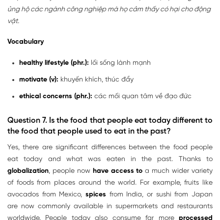
ủng hộ các ngành công nghiệp mà họ cảm thấy có hại cho động
vật.
Vocabulary
healthy lifestyle (phr.):
lối sống lành mạnh
motivate (v):
khuyến khích, thúc đẩy
ethical concerns (phr.):
các mối quan tâm về đạo đức
Question 7. Is the food that people eat today different to
the food that people used to eat in the past?
Yes, there are significant differences between the food people
eat today and what was eaten in the past. Thanks to
globalization
, people now
have access to
a much wider variety
of foods from places around the world. For example, fruits like
avocados from Mexico,
spices
from India, or sushi from Japan
are now commonly available in supermarkets and restaurants
worldwide. People today also consume far more
processed