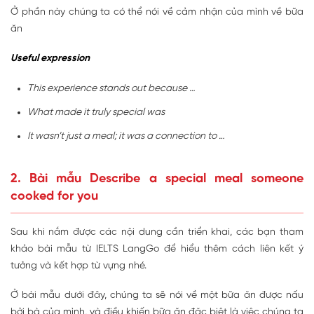
Ở phần này chúng ta có thể nói về cảm nhận của mình về bữa
ăn
Useful expression
This experience stands out because …
What made it truly special was
It wasn’t just a meal; it was a connection to …
2. Bài mẫu Describe a special meal someone
cooked for you
Sau khi nắm được các nội dung cần triển khai, các bạn tham
khảo bài mẫu từ IELTS LangGo để hiểu thêm cách liên kết ý
tưởng và kết hợp từ vựng nhé.
Ở bài mẫu dưới đây, chúng ta sẽ nói về một bữa ăn được nấu
bởi bà của mình, và điều khiến bữa ăn đặc biệt là việc chúng ta