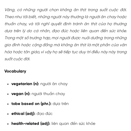
Vâng, có những người chọn không ăn thịt trong suốt cuộc đời.
Theo như tôi biết, những người này thường là người ăn chay hoặc
thuần chay, và tôi nghĩ quyết định tránh ăn thịt của họ thường
dựa trên lý do cá nhân, đạo đức hoặc liên quan đến sức khỏe.
Trong một số trường hợp, mọi người được nuôi dưỡng trong những
gia đình hoặc cộng đồng mà không ăn thịt là một phần của văn
hóa hoặc tôn giáo, vì vậy họ sẽ tiếp tục duy trì điều này này trong
suốt cuộc đời.
Vocabulary
vegetarian (n):
người ăn chay
vegan (n):
người thuần chay
tobe based on (phr.):
dựa trên
ethical (adj):
đạo đức
health-related (adj):
liên quan đến sức khỏe