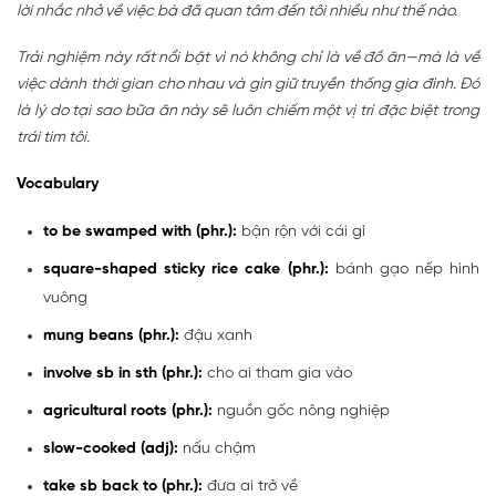
lời nhắc nhở về việc bà đã quan tâm đến tôi nhiều như thế nào.
Trải nghiệm này rất nổi bật vì nó không chỉ là về đồ ăn—mà là về
việc dành thời gian cho nhau và gìn giữ truyền thống gia đình. Đó
là lý do tại sao bữa ăn này sẽ luôn chiếm một vị trí đặc biệt trong
trái tim tôi.
Vocabulary
to be swamped with (phr.):
bận rộn với cái gì
square-shaped sticky rice cake (phr.):
bánh gạo nếp hình
vuông
mung beans (phr.):
đậu xanh
involve sb in sth (phr.):
cho ai tham gia vào
agricultural roots (phr.):
nguồn gốc nông nghiệp
slow-cooked (adj):
nấu chậm
take sb back to (phr.):
đưa ai trở về