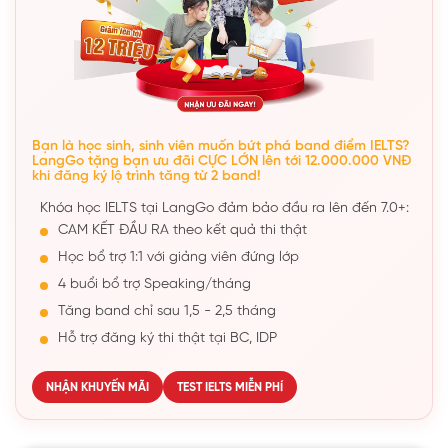
Bạn là học sinh, sinh viên muốn bứt phá band điểm IELTS?
LangGo tặng bạn ưu đãi CỰC LỚN lên tới 12.000.000 VNĐ
khi đăng ký lộ trình tăng từ 2 band!
Khóa học IELTS tại LangGo đảm bảo đầu ra lên đến 7.0+:
CAM KẾT ĐẦU RA theo kết quả thi thật
Học bổ trợ 1:1 với giảng viên đứng lớp
4 buổi bổ trợ Speaking/tháng
Tăng band chỉ sau 1,5 - 2,5 tháng
Hỗ trợ đăng ký thi thật tại BC, IDP
NHẬN KHUYẾN MÃI
TEST IELTS MIỄN PHÍ