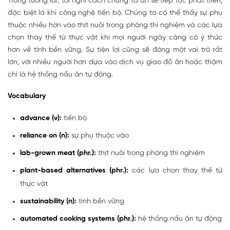
Trong tương lai, tôi nghĩ cách chúng ta ăn sẽ tiếp tục phát triển,
đặc biệt là khi công nghệ tiến bộ. Chúng ta có thể thấy sự phụ
thuộc nhiều hơn vào thịt nuôi trong phòng thí nghiệm và các lựa
chọn thay thế từ thực vật khi mọi người ngày càng có ý thức
hơn về tính bền vững. Sự tiện lợi cũng sẽ đóng một vai trò rất
lớn, với nhiều người hơn dựa vào dịch vụ giao đồ ăn hoặc thậm
chí là hệ thống nấu ăn tự động.
Vocabulary
advance (v):
tiến bộ
reliance on (n):
sự phụ thuộc vào
lab-grown meat (phr.):
thịt nuôi trong phòng thí nghiệm
plant-based alternatives (phr.):
các lựa chọn thay thế từ
thực vật
sustainability (n):
tính bền vững
automated cooking systems (phr.):
hệ thống nấu ăn tự động