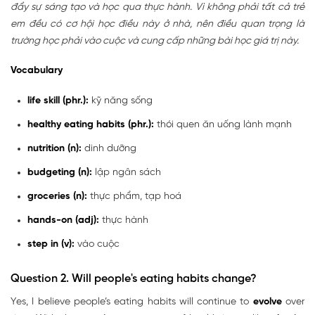
đẩy sự sáng tạo và học qua thực hành. Vì không phải tất cả trẻ
em đều có cơ hội học điều này ở nhà, nên điều quan trọng là
trường học phải vào cuộc và cung cấp những bài học giá trị này.
Vocabulary
life skill (phr.):
kỹ năng sống
healthy eating habits (phr.):
thói quen ăn uống lành mạnh
nutrition (n):
dinh dưỡng
budgeting (n):
lập ngân sách
groceries (n):
thực phẩm, tạp hoá
hands-on (adj):
thực hành
step in (v):
vào cuộc
Question 2. Will people's eating habits change?
Yes, I believe people’s eating habits will continue to
evolve
over