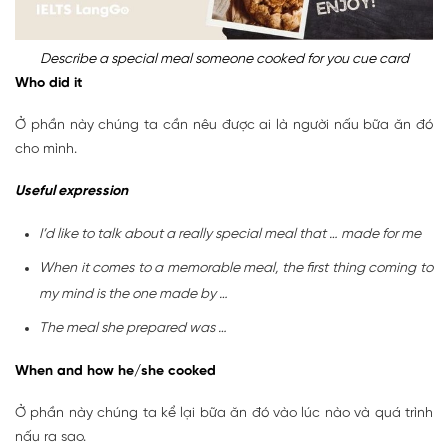
Describe a special meal someone cooked for you cue card
Who did it
Ở phần này chúng ta cần nêu được ai là người nấu bữa ăn đó
cho mình.
Useful expression
I’d like to talk about a really special meal that … made for me
When it comes to a memorable meal, the first thing coming to
my mind is the one made by …
The meal she prepared was …
When and how he/she cooked
Ở phần này chúng ta kể lại bữa ăn đó vào lúc nào và quá trình
nấu ra sao.