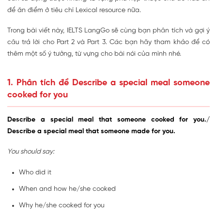
để ăn điểm ở tiêu chí Lexical resource nữa.
Trong bài viết này, IELTS LangGo sẽ cùng bạn phân tích và gợi ý
câu trả lời cho Part 2 và Part 3. Các bạn hãy tham khảo để có
thêm một số ý tưởng, từ vựng cho bài nói của mình nhé.
1. Phân tích đề Describe a special meal someone
cooked for you
Describe a special meal that someone cooked for you./
Describe a special meal that someone made for you.
You should say:
Who did it
When and how he/she cooked
Why he/she cooked for you