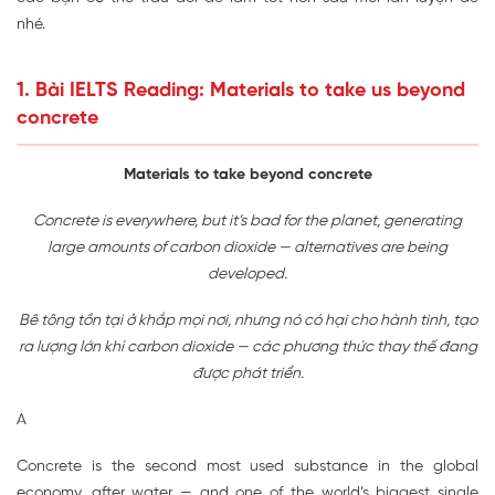
nhé.
1. Bài IELTS Reading: Materials to take us beyond
concrete
Materials to take beyond concrete
Concrete is everywhere, but it’s bad for the planet, generating
large amounts of carbon dioxide — alternatives are being
developed.
Bê tông tồn tại ở khắp mọi nơi, nhưng nó có hại cho hành tinh, tạo
ra lượng lớn khí carbon dioxide — các phương thức thay thế đang
được phát triển.
A
Concrete is the second most used substance in the global
economy, after water — and one of the world’s biggest single