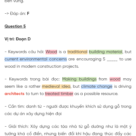
bền vững.
-> Đáp án:
F
Question 5
Vị trí: Đoạn D
- Keywords câu hỏi:
Wood
is a
traditional
building material
, but
current environmental concerns
are encouraging 5 _____ to use
wood in modern construction projects.
- Keywords trong bài đọc:
Making buildings
from
wood
may
seem like a rather
medieval idea
, but
climate change
is driving
architects
to turn to
treated timber
as a possible resource.
- Cần tìm: danh từ - người được khuyến khích sử dụng gỗ trong
các dự án xây dựng hiện đại
- Giải thích: Xây dựng các tòa nhà từ gỗ dường như là một ý
tưởng khá cổ điển, nhưng biến đổi khí hậu đang thúc đẩy các