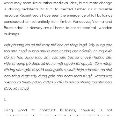
wood may seem like a rather medieval idea, but climate change
is driving architects to turn to treated timber as a possible
resource. Recent years have seen the emergence of tall buildings
constructed almost entirely from timber. Vancouver, Vienna and
Brumunddal in Norway are all home to constructed tall, wooden
buildings.
Một phương án có thể thay thế cho bê tông là gỗ. Xây dựng các
tòa nhà từ gỗ dường như là một ý tưởng khá cổ điển, nhưng biến
đổi khí hậu đang thúc đẩy các kiến trúc sư chuyển hướng đến
việc sử dụng gỗ được xử lý như một nguồn tài nguyên tiềm năng.
Những năm gần đây đã chứng kiến sự xuất hiện của các tòa nhà
cao tầng được xây dựng gần như hoàn toàn từ gỗ. Vancouver,
Vienna và Brumunddal ở Na Uy đều là nơi có những tòa nhà cao,
được xây từ gỗ.
E.
Using wood to construct buildings, however, is not