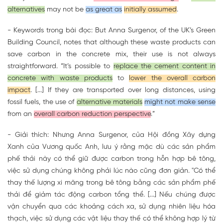
alternatives
may not be
as great as
initially assumed
.
- Keywords trong bài đọc: But Anna Surgenor, of the UK’s Green
Building Council, notes that although these waste products can
save carbon in the concrete mix, their use is not always
straightforward. “It’s possible to
replace the cement content in
concrete with waste products
to
lower the overall carbon
impact
. [...] If they are transported over long distances, using
fossil fuels, the use of
alternative materials
might not make sense
from an
overall carbon reduction perspective
.”
- Giải thích: Nhưng Anna Surgenor, của Hội đồng Xây dựng
Xanh của Vương quốc Anh, lưu ý rằng mặc dù các sản phẩm
phế thải này có thể giữ được carbon trong hỗn hợp bê tông,
việc sử dụng chúng không phải lúc nào cũng đơn giản. "Có thể
thay thế lượng xi măng trong bê tông bằng các sản phẩm phế
thải để giảm tác động carbon tổng thể. [...] Nếu chúng được
vận chuyển qua các khoảng cách xa, sử dụng nhiên liệu hóa
thạch, việc sử dụng các vật liệu thay thế có thể không hợp lý từ