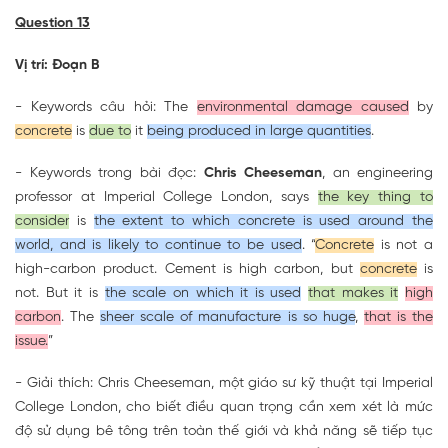
Question 13
Vị trí: Đoạn B
- Keywords câu hỏi: The
environmental damage caused
by
concrete
is
due to
it
being produced in large quantities
.
- Keywords trong bài đọc:
Chris Cheeseman
, an engineering
professor at Imperial College London, says
the key thing to
consider
is
the extent to which concrete is used around the
world, and is likely to continue to be used
. “
Concrete
is not a
high-carbon product. Cement is high carbon, but
concrete
is
not. But it is
the scale on which it is used
that makes it
high
carbon
. The
sheer scale of manufacture is so huge
,
that is the
issue.
”
- Giải thích: Chris Cheeseman, một giáo sư kỹ thuật tại Imperial
College London, cho biết điều quan trọng cần xem xét là mức
độ sử dụng bê tông trên toàn thế giới và khả năng sẽ tiếp tục