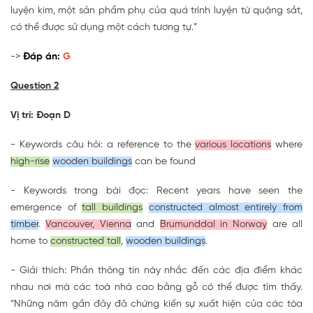
luyện kim, một sản phẩm phụ của quá trình luyện từ quặng sắt,
có thể được sử dụng một cách tương tự.”
->
Đáp án:
G
Question 2
Vị trí: Đoạn D
- Keywords câu hỏi: a reference to the
various locations
where
high-rise
wooden buildings
can be found
- Keywords trong bài đọc: Recent years have seen the
emergence of
tall buildings
constructed almost entirely from
timber
.
Vancouver, Vienna
and
Brumunddal in Norway
are all
home to
constructed tall
,
wooden buildings
.
- Giải thích: Phần thông tin này nhắc đến các địa điểm khác
nhau nơi mà các toà nhà cao bằng gỗ có thể được tìm thấy.
“Những năm gần đây đã chứng kiến sự xuất hiện của các tòa