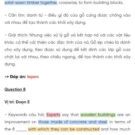
solid-sawn timber together
, crosswise, to form building blocks.
- Cần tìm: danh từ - điều gì đó của gỗ cứng được chồng vào
với nhau để tạo thành các khối xây dựng.
- Giải thích: Nhưng việc xử lý gỗ và kết hợp nó với các vật liệu
khác có thể cải thiện các đặc tính của nó. Gỗ ép chéo là dành
cho xây dựng. Keo được sử dụng để kết dính các lớp gỗ cưa
chặt lại với nhau, theo chiều ngang, để tạo thành các khối xây
dựng.
-> Đáp án:
layers
Question 8
Vị trí: Đoạn E
- Keywords câu hỏi:
Experts
say that
wooden buildings
are an
improvement on
those made of concrete and steel
in terms of
the 8 _____
with which they can be constructed
and how much