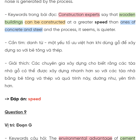
noise is generated by the process.
- Keywords trong bài đọc:
Construction experts
say that
wooden
buildings
can be constructed
at a greater
speed
than
ones of
concrete and steel
and the process, it seems, is quieter.
- Cần tìm: danh từ - một yếu tố ưu việt hơn khi dùng gỗ để xây
dựng so với bê tông và thép.
- Giải thích: Các chuyên gia xây dựng cho biết rằng các tòa
nhà gỗ có thể được xây dựng nhanh hơn so với các tòa nhà
bằng bê tông và thép và quá trình này, dường như, yên tĩnh
hơn.
-> Đáp án:
speed
Question 9
Vị trí: Đoạn G
- Keywords câu hỏi: The
environmental advantage
of
cement