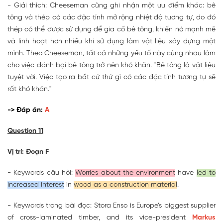
- Giải thích: Cheeseman cũng ghi nhận một ưu điểm khác: bê
tông và thép có các đặc tính mở rộng nhiệt độ tương tự, do đó
thép có thể được sử dụng để gia cố bê tông, khiến nó mạnh mẽ
và linh hoạt hơn nhiều khi sử dụng làm vật liệu xây dựng một
mình. Theo Cheeseman, tất cả những yếu tố này cùng nhau làm
cho việc đánh bại bê tông trở nên khó khăn. "Bê tông là vật liệu
tuyệt vời. Việc tạo ra bất cứ thứ gì có các đặc tính tương tự sẽ
rất khó khăn."
-> Đáp án:
A
Question 11
Vị trí: Đoạn F
- Keywords câu hỏi:
Worries about the environment
have
led to
increased interest
in
wood as a construction material
.
- Keywords trong bài đọc: Stora Enso is Europe’s biggest supplier
of cross-laminated timber, and its vice-president
Markus