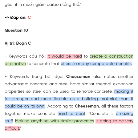
góc nhìn muốn giảm carbon tổng thể."
-> Đáp án:
C
Question 10
Vị trí: Đoạn C
- Keywords câu hỏi:
It would be hard
to
create a construction
alternative
to concrete that
offers so many comparable benefits
.
- Keywords trong bài đọc:
Cheeseman
also notes another
advantage: concrete and steel have similar thermal expansion
properties so steel can be used to reìnorce concrete,
making it
far stronger and more flexible as a building material than it
could be on its own
. According to
Cheeseman
, all these factors
together make concrete
hard to beat
. “Concrete is
amazing
stuff
.
Making anything with similar properties
is going to be very
difficult.
”