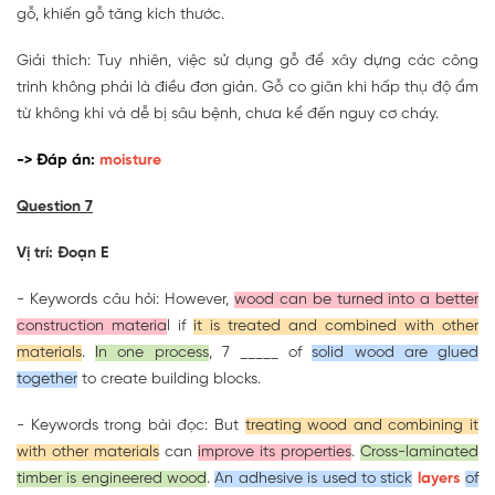
gỗ, khiến gỗ tăng kích thước.
Giải thích: Tuy nhiên, việc sử dụng gỗ để xây dựng các công
trình không phải là điều đơn giản. Gỗ co giãn khi hấp thụ độ ẩm
từ không khí và dễ bị sâu bệnh, chưa kể đến nguy cơ cháy.
-> Đáp án:
moisture
Question 7
Vị trí: Đoạn E
- Keywords câu hỏi: However,
wood can be turned into a better
construction materia
l if
it is treated and combined with other
materials
.
In one process
, 7 _____ of
solid wood are glued
together
to create building blocks.
- Keywords trong bài đọc: But
treating wood and combining it
with other materials
can
improve its properties
.
Cross-laminated
timber is engineered wood
.
An adhesive is used to stick
layers
of