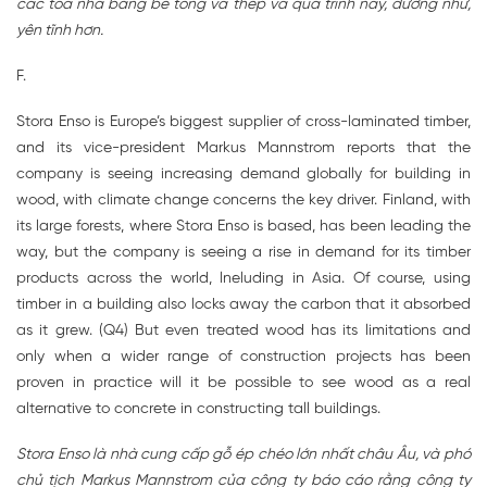
các tòa nhà bằng bê tông và thép và quá trình này, dường như,
yên tĩnh hơn.
F.
Stora Enso is Europe’s biggest supplier of cross-laminated timber,
and its vice-president Markus Mannstrom reports that the
company is seeing increasing demand globally for building in
wood, with climate change concerns the key driver. Finland, with
its large forests, where Stora Enso is based, has been leading the
way, but the company is seeing a rise in demand for its timber
products across the world, lneluding in Asia. Of course, using
timber in a building also locks away the carbon that it absorbed
as it grew. (Q4) But even treated wood has its limitations and
only when a wider range of construction projects has been
proven in practice will it be possible to see wood as a real
alternative to concrete in constructing tall buildings.
Stora Enso là nhà cung cấp gỗ ép chéo lớn nhất châu Âu, và phó
chủ tịch Markus Mannstrom của công ty báo cáo rằng công ty