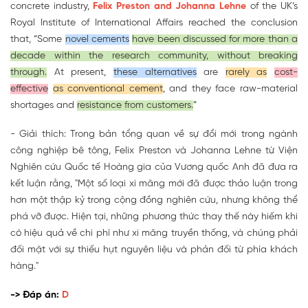
concrete industry,
Felix
Preston and Johanna Lehne
of the UK’s
Royal Institute of International Affairs reached the conclusion
that, “Some
novel cements
have been discussed for more than a
decade within the research community, without breaking
through.
At present,
these alternatives
are
rarely as
cost-
effective
as conventional cement
, and they face raw-material
shortages and
resistance from customers.
”
- Giải thích: Trong bản tổng quan về sự đổi mới trong ngành
công nghiệp bê tông, Felix Preston và Johanna Lehne từ Viện
Nghiên cứu Quốc tế Hoàng gia của Vương quốc Anh đã đưa ra
kết luận rằng, "Một số loại xi măng mới đã được thảo luận trong
hơn một thập kỷ trong cộng đồng nghiên cứu, nhưng không thể
phá vỡ được. Hiện tại, những phương thức thay thế này hiếm khi
có hiệu quả về chi phí như xi măng truyền thống, và chúng phải
đối mặt với sự thiếu hụt nguyên liệu và phản đối từ phía khách
hàng."
-> Đáp án:
D