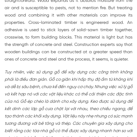
straightforward. Wood expands as it absorbs moisture from the
air and is susceptible to pests, not to mention fire. But treating
wood and combining it with other materials can improve its
properties. Cross-laminated timber is engineered wood. An
adhesive is used to stick layers of solid-sawn timber together,
crosswise, to form building blocks. This material is light but has
the strength of concrete and steel. Construction experts say that
wooden buildings can be constructed at a greater speed than
ones of concrete and steel and the process, it seems, is quieter.
Tuy nhiên, việc sử dụng gỗ để xây dựng các công trình không
phải là điều đơn giản. Gỗ co giãn khi hấp thụ độ ẩm từ không khí
và dễ bị sâu bệnh, chưa kể đến nguy cơ cháy. Nhưng việc xử lý gỗ
và kết hợp nó với các vật liệu khác có thể cải thiện các đặc tính
của nó. Gỗ ép chéo là dành cho xây dựng. Keo được sử dụng để
kết dính các lớp gỗ cưa chặt lại với nhau, theo chiều ngang, để
tạo thành các khối xây dựng. Vật liệu này nhẹ nhưng có sức mạnh
tương đương với bê tông và thép. Các chuyên gia xây dựng cho
biết rằng các tòa nhà gỗ có thể được xây dựng nhanh hơn so với