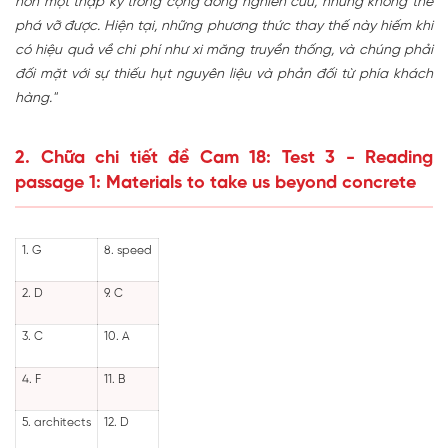
hơn một thập kỷ trong cộng đồng nghiên cứu, nhưng không thể
phá vỡ được. Hiện tại, những phương thức thay thế này hiếm khi
có hiệu quả về chi phí như xi măng truyền thống, và chúng phải
đối mặt với sự thiếu hụt nguyên liệu và phản đối từ phía khách
hàng."
2. Chữa chi tiết đề Cam 18: Test 3 - Reading
passage 1: Materials to take us beyond concrete
1. G
8. speed
2. D
9. C
3. C
10. A
4. F
11. B
5. architects
12. D