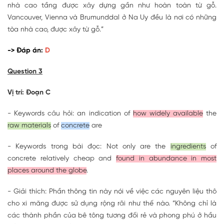
nhà cao tầng được xây dựng gần như hoàn toàn từ gỗ.
Vancouver, Vienna và Brumunddal ở Na Uy đều là nơi có những
tòa nhà cao, được xây từ gỗ.”
-> Đáp án:
D
Question 3
Vị trí: Đoạn C
- Keywords câu hỏi: an indication of
how widely available
the
raw materials
of
concrete
are
- Keywords trong bài đọc: Not only are the
ingredients
of
concrete relatively cheap and
found in abundance in most
places around the globe
.
- Giải thích: Phần thông tin này nói về việc các nguyên liệu thô
cho xi măng được sử dụng rộng rãi như thế nào. “Không chỉ là
các thành phần của bê tông tương đối rẻ và phong phú ở hầu