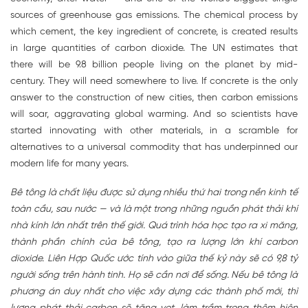
sources of greenhouse gas emissions. The chemical process by
which cement, the key ingredient of concrete, is created results
in large quantities of carbon dioxide. The UN estimates that
there will be 9.8 billion people living on the planet by mid-
century. They will need somewhere to live. If concrete is the only
answer to the construction of new cities, then carbon emissions
will soar, aggravating global warming. And so scientists have
started innovating with other materials, in a scramble for
alternatives to a universal commodity that has underpinned our
modern life for many years.
Bê tông là chất liệu được sử dụng nhiều thứ hai trong nền kinh tế
toàn cầu, sau nước — và là một trong những nguồn phát thải khí
nhà kính lớn nhất trên thế giới. Quá trình hóa học tạo ra xi măng,
thành phần chính của bê tông, tạo ra lượng lớn khí carbon
dioxide. Liên Hợp Quốc ước tính vào giữa thế kỷ này sẽ có 9,8 tỷ
người sống trên hành tinh. Họ sẽ cần nơi để sống. Nếu bê tông là
phương án duy nhất cho việc xây dựng các thành phố mới, thì