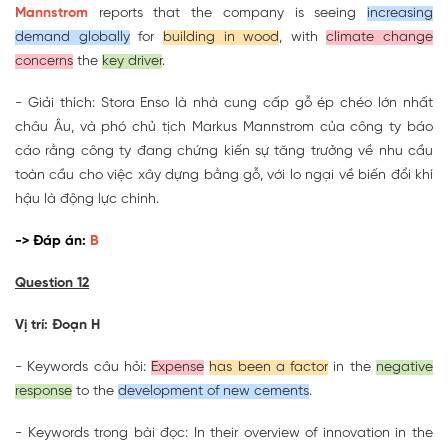
Mannstrom
reports that the company is seeing
increasing
demand globally
for
building in wood
, with
climate change
concerns
the
key driver
.
- Giải thích: Stora Enso là nhà cung cấp gỗ ép chéo lớn nhất
châu Âu, và phó chủ tịch Markus Mannstrom của công ty báo
cáo rằng công ty đang chứng kiến sự tăng trưởng về nhu cầu
toàn cầu cho việc xây dựng bằng gỗ, với lo ngại về biến đổi khí
hậu là động lực chính.
-> Đáp án:
B
Question 12
Vị trí: Đoạn H
- Keywords câu hỏi:
Expense
has been a factor
in the
negative
response
to the
development of new cements
.
- Keywords trong bài đọc: In their overview of innovation in the