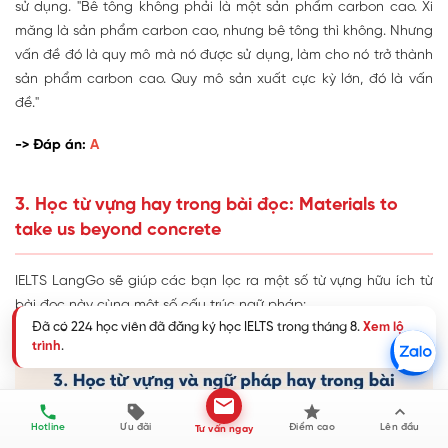
sử dụng. "Bê tông không phải là một sản phẩm carbon cao. Xi
măng là sản phẩm carbon cao, nhưng bê tông thì không. Nhưng
vấn đề đó là quy mô mà nó được sử dụng, làm cho nó trở thành
sản phẩm carbon cao. Quy mô sản xuất cực kỳ lớn, đó là vấn
đề."
-> Đáp án:
A
3. Học từ vựng hay trong bài đọc: Materials to
take us beyond concrete
IELTS LangGo sẽ giúp các bạn lọc ra một số từ vựng hữu ích từ
bài đọc này cùng một số cấu trúc ngữ pháp:
Đã có 224 học viên đã đăng ký học IELTS trong tháng 8.
Xem lộ
trình
.
Hotline
Ưu đãi
Điểm cao
Lên đầu
Tư vấn ngay