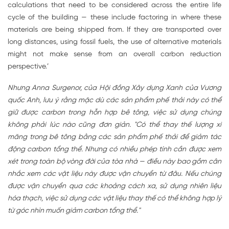
calculations that need to be considered across the entire life
cycle of the building — these include factoring in where these
materials are being shipped from. If they are transported over
long distances, using fossil fuels, the use of alternative materials
might not make sense from an overall carbon reduction
perspective.’
Nhưng Anna Surgenor, của Hội đồng Xây dựng Xanh của Vương
quốc Anh, lưu ý rằng mặc dù các sản phẩm phế thải này có thể
giữ được carbon trong hỗn hợp bê tông, việc sử dụng chúng
không phải lúc nào cũng đơn giản. "Có thể thay thế lượng xi
măng trong bê tông bằng các sản phẩm phế thải để giảm tác
động carbon tổng thể. Nhưng có nhiều phép tính cần được xem
xét trong toàn bộ vòng đời của tòa nhà — điều này bao gồm cân
nhắc xem các vật liệu này được vận chuyển từ đâu. Nếu chúng
được vận chuyển qua các khoảng cách xa, sử dụng nhiên liệu
hóa thạch, việc sử dụng các vật liệu thay thế có thể không hợp lý
từ góc nhìn muốn giảm carbon tổng thể."