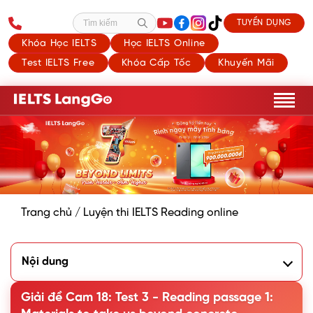
TUYỂN DỤNG
Tìm kiếm
Khóa Học IELTS
Học IELTS Online
Test IELTS Free
Khóa Cấp Tốc
Khuyến Mãi
Trang chủ
/
Luyện thi IELTS Reading online
Nội dung
1. Bài IELTS Reading: Materials to take us beyond concrete
2. Chữa chi tiết đề Cam 18: Test 3 - Reading passage 1:
Giải đề Cam 18: Test 3 - Reading passage 1:
Materials to take us beyond concrete