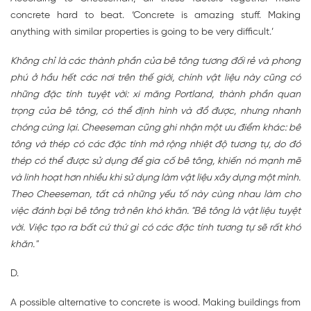
concrete hard to beat. ‘Concrete is amazing stuff. Making
anything with similar properties is going to be very difficult.’
Không chỉ là các thành phần của bê tông tương đối rẻ và phong
phú ở hầu hết các nơi trên thế giới, chính vật liệu này cũng có
những đặc tính tuyệt vời: xi măng Portland, thành phần quan
trọng của bê tông, có thể định hình và đổ được, nhưng nhanh
chóng cứng lại. Cheeseman cũng ghi nhận một ưu điểm khác: bê
tông và thép có các đặc tính mở rộng nhiệt độ tương tự, do đó
thép có thể được sử dụng để gia cố bê tông, khiến nó mạnh mẽ
và linh hoạt hơn nhiều khi sử dụng làm vật liệu xây dựng một mình.
Theo Cheeseman, tất cả những yếu tố này cùng nhau làm cho
việc đánh bại bê tông trở nên khó khăn. "Bê tông là vật liệu tuyệt
vời. Việc tạo ra bất cứ thứ gì có các đặc tính tương tự sẽ rất khó
khăn."
D.
A possible alternative to concrete is wood. Making buildings from