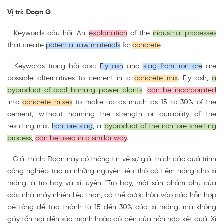
Vị trí: Đoạn G
- Keywords câu hỏi: An
explanation
of the
industrial processes
that create
potential raw materials
for
concrete
.
- Keywords trong bài đọc:
Fly ash
and
slag from iron ore
are
possible alternatives to cement in a
concrete mix
. Fly ash,
a
byproduct of coal-burning power plants
,
can be incorporated
into
concrete mixes
to make up as much as 15 to 30% of the
cement, without harming the strength or durability of the
resulting mix.
Iron-ore slag
, a
byproduct of the iron-ore smelting
process
,
can be used in a similar way
.
- Giải thích: Đoạn này có thông tin về sự giải thích các quá trình
công nghiệp tạo ra những nguyên liệu thô có tiềm năng cho xi
măng là tro bay và xỉ luyện. "Tro bay, một sản phẩm phụ của
các nhà máy nhiên liệu than, có thể được hòa vào các hỗn hợp
bê tông để tạo thành từ 15 đến 30% của xi măng, mà không
gây tổn hại đến sức mạnh hoặc độ bền của hỗn hợp kết quả. Xỉ