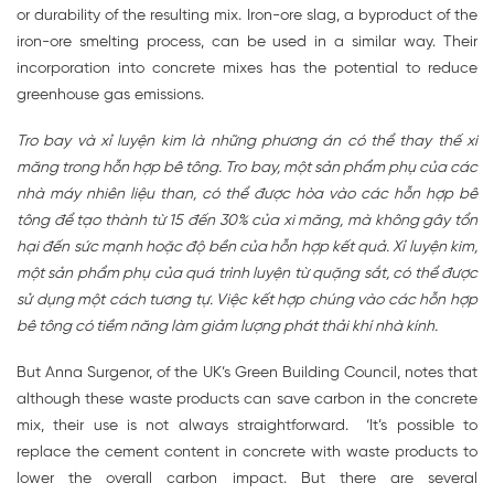
or durability of the resulting mix. Iron-ore slag, a byproduct of the
iron-ore smelting process, can be used in a similar way. Their
incorporation into concrete mixes has the potential to reduce
greenhouse gas emissions.
Tro bay và xỉ luyện kim là những phương án có thể thay thế xi
măng trong hỗn hợp bê tông. Tro bay, một sản phẩm phụ của các
nhà máy nhiên liệu than, có thể được hòa vào các hỗn hợp bê
tông để tạo thành từ 15 đến 30% của xi măng, mà không gây tổn
hại đến sức mạnh hoặc độ bền của hỗn hợp kết quả. Xỉ luyện kim,
một sản phẩm phụ của quá trình luyện từ quặng sắt, có thể được
sử dụng một cách tương tự. Việc kết hợp chúng vào các hỗn hợp
bê tông có tiềm năng làm giảm lượng phát thải khí nhà kính.
But Anna Surgenor, of the UK’s Green Building Council, notes that
although these waste products can save carbon in the concrete
mix, their use is not always straightforward. ‘It’s possible to
replace the cement content in concrete with waste products to
lower the overall carbon impact. But there are several