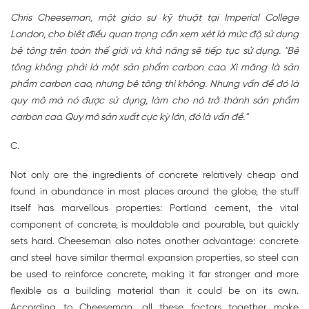
Chris Cheeseman, một giáo sư kỹ thuật tại Imperial College
London, cho biết điều quan trọng cần xem xét là mức độ sử dụng
bê tông trên toàn thế giới và khả năng sẽ tiếp tục sử dụng. "Bê
tông không phải là một sản phẩm carbon cao. Xi măng là sản
phẩm carbon cao, nhưng bê tông thì không. Nhưng vấn đề đó là
quy mô mà nó được sử dụng, làm cho nó trở thành sản phẩm
carbon cao. Quy mô sản xuất cực kỳ lớn, đó là vấn đề."
C.
Not only are the ingredients of concrete relatively cheap and
found in abundance in most places around the globe, the stuff
itself has marvellous properties: Portland cement, the vital
component of concrete, is mouldable and pourable, but quickly
sets hard. Cheeseman also notes another advantage: concrete
and steel have similar thermal expansion properties, so steel can
be used to reinforce concrete, making it far stronger and more
flexible as a building material than it could be on its own.
According to Cheeseman, all these factors together make