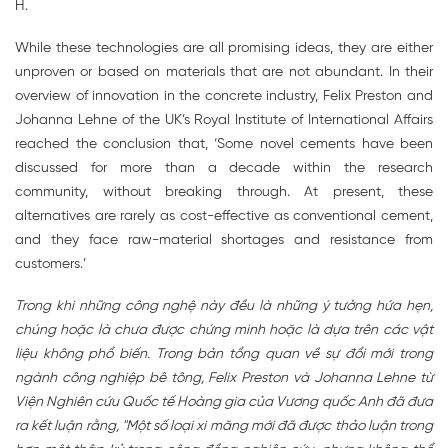
H.
While these technologies are all promising ideas, they are either
unproven or based on materials that are not abundant. In their
overview of innovation in the concrete industry, Felix Preston and
Johanna Lehne of the UK’s Royal Institute of International Affairs
reached the conclusion that, ‘Some novel cements have been
discussed for more than a decade within the research
community, without breaking through. At present, these
alternatives are rarely as cost-effective as conventional cement,
and they face raw-material shortages and resistance from
customers.’
Trong khi những công nghệ này đều là những ý tưởng hứa hẹn,
chúng hoặc là chưa được chứng minh hoặc là dựa trên các vật
liệu không phổ biến. Trong bản tổng quan về sự đổi mới trong
ngành công nghiệp bê tông, Felix Preston và Johanna Lehne từ
Viện Nghiên cứu Quốc tế Hoàng gia của Vương quốc Anh đã đưa
ra kết luận rằng, "Một số loại xi măng mới đã được thảo luận trong