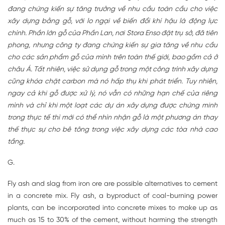
đang chứng kiến sự tăng trưởng về nhu cầu toàn cầu cho việc
xây dựng bằng gỗ, với lo ngại về biến đổi khí hậu là động lực
chính. Phần lớn gỗ của Phần Lan, nơi Stora Enso đặt trụ sở, đã tiên
phong, nhưng công ty đang chứng kiến sự gia tăng về nhu cầu
cho các sản phẩm gỗ của mình trên toàn thế giới, bao gồm cả ở
châu Á. Tất nhiên, việc sử dụng gỗ trong một công trình xây dựng
cũng khóa chặt carbon mà nó hấp thụ khi phát triển. Tuy nhiên,
ngay cả khi gỗ được xử lý, nó vẫn có những hạn chế của riêng
mình và chỉ khi một loạt các dự án xây dựng được chứng minh
trong thực tế thì mới có thể nhìn nhận gỗ là một phương án thay
thế thực sự cho bê tông trong việc xây dựng các tòa nhà cao
tầng.
G.
Fly ash and slag from iron ore are possible alternatives to cement
in a concrete mix. Fly ash, a byproduct of coal-burning power
plants, can be incorporated into concrete mixes to make up as
much as 15 to 30% of the cement, without harming the strength