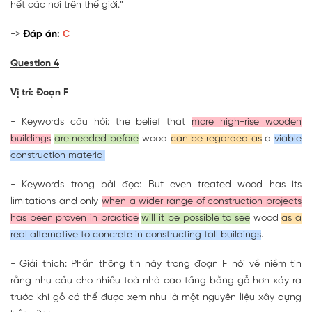
hết các nơi trên thế giới.”
->
Đáp án:
C
Question 4
Vị trí: Đoạn F
- Keywords câu hỏi: the belief that
more high-rise wooden
buildings
are needed before
wood
can be regarded as
a
viable
construction material
- Keywords trong bài đọc: But even treated wood has its
limitations and only
when a wider range of construction projects
has been proven in practice
will it be possible to see
wood
as a
real alternative to concrete in constructing tall buildings
.
- Giải thích: Phần thông tin này trong đoạn F nói về niềm tin
rằng nhu cầu cho nhiều toà nhà cao tầng bằng gỗ hơn xảy ra
trước khi gỗ có thể được xem như là một nguyên liệu xây dựng