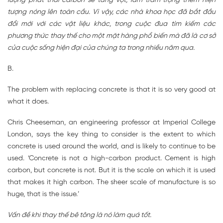
lượng phát thải carbon sẽ tăng vọt, làm trầm trọng thêm hiện
tượng nóng lên toàn cầu. Vì vậy, các nhà khoa học đã bắt đầu
đổi mới với các vật liệu khác, trong cuộc đua tìm kiếm các
phương thức thay thế cho một mặt hàng phổ biến mà đã là cơ sở
của cuộc sống hiện đại của chúng ta trong nhiều năm qua.
B.
The problem with replacing concrete is that it is so very good at
what it does.
Chris Cheeseman, an engineering professor at Imperial College
London, says the key thing to consider is the extent to which
concrete is used around the world, and is likely to continue to be
used. ‘Concrete is not a high-carbon product. Cement is high
carbon, but concrete is not. But it is the scale on which it is used
that makes it high carbon. The sheer scale of manufacture is so
huge, that is the issue.’
Vấn đề khi thay thế bê tông là nó làm quá tốt.