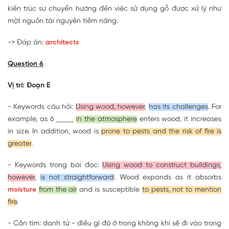
kiến trúc sư chuyển hướng đến việc sử dụng gỗ được xử lý như
một nguồn tài nguyên tiềm năng.
-> Đáp án:
architects
Question 6
Vị trí: Đoạn E
- Keywords câu hỏi:
Using wood, however
,
has its challenges
. For
example, as 6 _____
in the atmosphere
enters wood, it increases
in size. In addition, wood is
prone to pests and the risk of fire is
greater
.
- Keywords trong bài đọc:
Using wood to construct buildings,
however
,
is not straightforward
. Wood expands as it absorbs
moisture
from the air
and is susceptible
to pests, not to mention
fire
.
- Cần tìm: danh từ - điều gì đó ở trong không khí sẽ đi vào trong