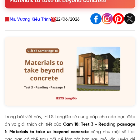
Materials to take us beyond concrete
3. Học từ vựng hay trong bài đọc: Materials to take us
beyond concrete
Ms. Vương Kiều Trinh
22/06/2026
Trong bài viết này, IELTS LangGo sẽ cung cấp cho các bạn đáp
án và giải thích chi tiết của
Cam 18: Test 3 - Reading passage
1: Materials to take us beyond concrete
cũng như một số tips
các bạn có thể trau dồi để làm tốt hơn sau mỗi lần luyện đề