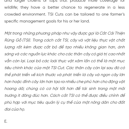
and larger crowns or tops that produce more coverage for
wildlife; they have a better chance to regenerate in a less
crowded environment. TSI Cuts can be tailored to one farmer’s
specific management goals for his or her land.
Một trong những phương pháp như vậy được gọi là Cắt Cải Thiện
Rừng Gỗ (TSI). Trong cách cắt TSI, cây và vật liệu thực vật chất
lượng rất kém được cắt bỏ để tạo nhiều không gian hơn, ánh
sáng và các nguồn lực khác cho các thân cây có giá trị cao nhất
vẫn còn lại. Loại bỏ các loài thực vật xâm lấn có thể là một mục
tiêu chính khác của một TSI Cut. Các thân cây còn lại sau đó có
thể phát triển về kích thước và phát triển lá cây và ngọn cây lớn
hơn hoặc đỉnh cây lớn hơn tạo ra nhiều che phủ hơn cho động vật
hoang dã; chúng có cơ hội tốt hơn để tái sinh trong một môi
trường ít đông đúc hơn. Cách cắt TSI có thể được điều chỉnh để
phù hợp với mục tiêu quản lý cụ thể của một nông dân cho đất
đai của họ.
E.