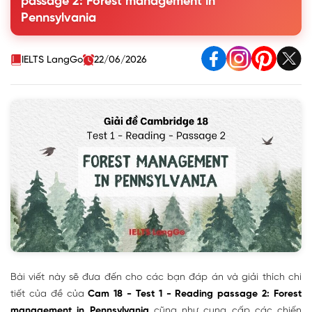
passage 2: Forest management in
passage 2
Pennsylvania
3. Học từ vựng và ngữ pháp hay trong bài đọc Forest
management in Pennsylvania
IELTS LangGo
22/06/2026
Bài viết này sẽ đưa đến cho các bạn đáp án và giải thích chi
tiết của đề của
Cam 18 - Test 1 - Reading passage 2: Forest
management in Pennsylvania
cũng như cung cấp các chiến