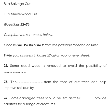
B. a Salvage Cut
C. a Shelterwood Cut
Questions 22-26
Complete the sentences below.
Choose
ONE WORD ONLY
from the passage for each answer.
Write your answers in boxes 22-26 on your answer sheet.
22.
Some dead wood is removed to avoid the possibility of
…………………………
23.
The………………………………..from the tops of cut trees can help
improve soil quality.
24.
Some damaged trees should be left, as their……………... provide
habitats for a range of creatures.