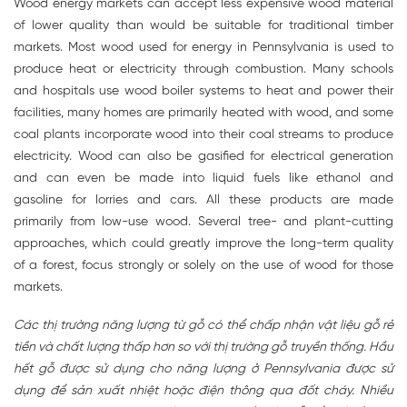
Wood energy markets can accept less expensive wood material
of lower quality than would be suitable for traditional timber
markets. Most wood used for energy in Pennsylvania is used to
produce heat or electricity through combustion. Many schools
and hospitals use wood boiler systems to heat and power their
facilities, many homes are primarily heated with wood, and some
coal plants incorporate wood into their coal streams to produce
electricity. Wood can also be gasified for electrical generation
and can even be made into liquid fuels like ethanol and
gasoline for lorries and cars. All these products are made
primarily from low-use wood. Several tree- and plant-cutting
approaches, which could greatly improve the long-term quality
of a forest, focus strongly or solely on the use of wood for those
markets.
Các thị trường năng lượng từ gỗ có thể chấp nhận vật liệu gỗ rẻ
tiền và chất lượng thấp hơn so với thị trường gỗ truyền thống. Hầu
hết gỗ được sử dụng cho năng lượng ở Pennsylvania được sử
dụng để sản xuất nhiệt hoặc điện thông qua đốt cháy. Nhiều