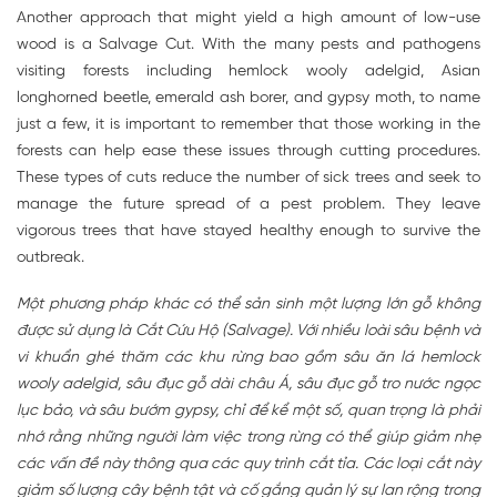
Another approach that might yield a high amount of low-use
wood is a Salvage Cut. With the many pests and pathogens
visiting forests including hemlock wooly adelgid, Asian
longhorned beetle, emerald ash borer, and gypsy moth, to name
just a few, it is important to remember that those working in the
forests can help ease these issues through cutting procedures.
These types of cuts reduce the number of sick trees and seek to
manage the future spread of a pest problem. They leave
vigorous trees that have stayed healthy enough to survive the
outbreak.
Một phương pháp khác có thể sản sinh một lượng lớn gỗ không
được sử dụng là Cắt Cứu Hộ (Salvage). Với nhiều loài sâu bệnh và
vi khuẩn ghé thăm các khu rừng bao gồm sâu ăn lá hemlock
wooly adelgid, sâu đục gỗ dài châu Á, sâu đục gỗ tro nước ngọc
lục bảo, và sâu bướm gypsy, chỉ để kể một số, quan trọng là phải
nhớ rằng những người làm việc trong rừng có thể giúp giảm nhẹ
các vấn đề này thông qua các quy trình cắt tỉa. Các loại cắt này
giảm số lượng cây bệnh tật và cố gắng quản lý sự lan rộng trong