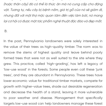
(hoặc thân cây) đó có thể là thức ăn mà nó cung cấp cho động
vật. Tương tự, nếu cây bị bệnh nấm, giá trị gỗ của nó sẽ giảm đi,
nhưng đối với một thợ mộc quan tâm đến việc làm bát, nó mang
lại cơ hội có được một tác phẩm nghệ thuật độc đáo và đẹp mắt.
B.
In the past, Pennsylvania landowners were solely interested in
the value of their trees as high-quality timber. The norm was to
remove the stems of highest quality and leave behind poorly
formed trees that were not as well suited to the site where they
grew. This practice, called ‘high-grading’, has left a legacy of
‘low-use wood’ in the forests. Some people even call these ‘junk
trees’, and they are abundant in Pennsylvania. These trees have
lower economic value for traditional timber markets, compete for
growth with higher-value trees, shade out desirable regeneration
and decrease the health of a stand, leaving it more vulnerable
to poor weather and disease. Management that specifically
targets low-use wood can help landowners manage these forest