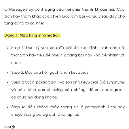
Ở Passage này có
3 dạng câu hỏi chia thành 13 câu hỏi.
Các
bạn hãy tham khảo các chiến lược làm bài và lưu ý sau đây cho
từng dạng trước nhé:
Dạng 1: Matching information
Step 1: Đọc kỹ yêu cầu đề bài để xác định mình cần nối
thông tin hay tiêu đề nhé vì 2 dạng bài này khá dễ nhầm với
nhau.
Step 2: Đọc câu hỏi, gạch chân keywords.
Step 3: Scan paragraph 1 và so sánh keywords (cả synonyms
và các cách paraphrasing của chúng) để xem paragraph
có chứa nội dung không.
Step 4: Nếu không thấy thông tin ở paragraph 1 thì hãy
chuyển sang paragraph 2 và lặp lại.
Lưu ý: