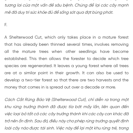
tương lai của một vấn đề sâu bệnh. Chúng để lại các cây mạnh
mẽ đã duy trì sức khỏe đủ để sống sót qua đợt bùng phát.
F.
A Shelterwood Cut, which only takes place in a mature forest
that has already been thinned several times, involves removing
all the mature trees when other seedlings have become
established. This then allows the forester to decide which tree
species are regenerated. It leaves a young forest where all trees
are at a similar point in their growth. It can also be used to
develop a two-tier forest so that there are two harvests and the
money that comes in is spread out over a decade or more.
Cách Cắt Rừng Bảo Vệ (Shelterwood Cut), chỉ diễn ra trong một
khu rừng trưởng thành đã được tỉa bớt mấy lần, liên quan đến
việc loại bỏ tất cả các cây trưởng thành khi các cây con khác đã
trở nên ổn định. Sau đó, điều này cho phép rừng trưởng quyết định
loài cây nào được tái sinh. Việc này để lại một khu rừng trẻ, trong