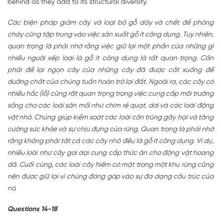
behind as they add to its structural diversity.
Các biện pháp giảm cây và loại bỏ gỗ dày và chết để phòng
cháy cũng tập trung vào việc sản xuất gỗ ít công dụng. Tuy nhiên,
quan trọng là phải nhớ rằng việc giữ lại một phần của những gì
nhiều người xếp loại là gỗ ít công dụng là rất quan trọng. Cần
phải để lại ngọn cây của những cây đã được cắt xuống để
dưỡng chất của chúng tuần hoàn trở lại đất. Ngoài ra, các cây có
nhiều hốc (lỗ) cũng rất quan trọng trong việc cung cấp môi trường
sống cho các loài săn mồi như chim rẻ quạt, dơi và các loài động
vật nhỏ. Chúng giúp kiểm soát các loài côn trùng gây hại và tăng
cường sức khỏe và sự chịu đựng của rừng. Quan trọng là phải nhớ
rằng không phải tất cả các cây nhỏ đều là gỗ ít công dụng. Ví dụ,
nhiều loài như cây gai dại cung cấp thức ăn cho động vật hoang
dã. Cuối cùng, các loài cây hiếm có mặt trong một khu rừng cũng
nên được giữ lại vì chúng đóng góp vào sự đa dạng cấu trúc của
nó.
Questions 14-18