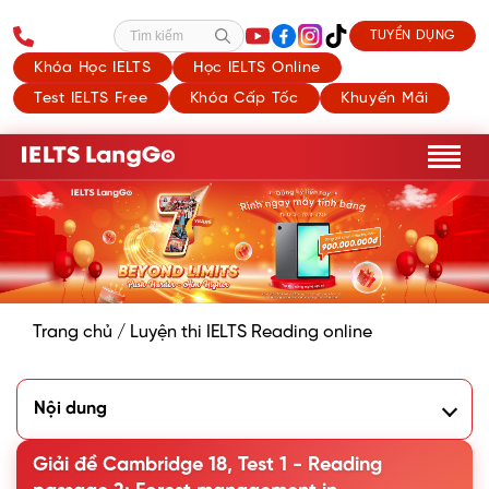
TUYỂN DỤNG
Tìm kiếm
Khóa Học IELTS
Học IELTS Online
Test IELTS Free
Khóa Cấp Tốc
Khuyến Mãi
Trang chủ
/
Luyện thi IELTS Reading online
Nội dung
1. Phân tích đề Cambridge 18, Test 1, Reading passage 2:
Forest management in Pennsylvania
Giải đề Cambridge 18, Test 1 - Reading
2. Chữa chi tiết đề Cambridge IELTS 18, Test 1, Reading