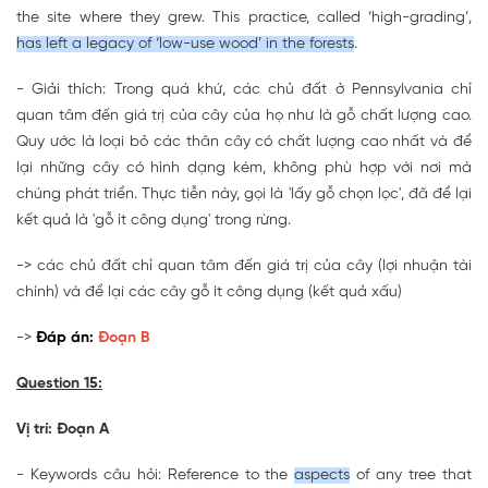
the site where they grew. This practice, called ‘high-grading’,
has left a legacy of ‘low-use wood’ in the forests
.
- Giải thích: Trong quá khứ, các chủ đất ở Pennsylvania chỉ
quan tâm đến giá trị của cây của họ như là gỗ chất lượng cao.
Quy ước là loại bỏ các thân cây có chất lượng cao nhất và để
lại những cây có hình dạng kém, không phù hợp với nơi mà
chúng phát triển. Thực tiễn này, gọi là 'lấy gỗ chọn lọc', đã để lại
kết quả là 'gỗ ít công dụng' trong rừng.
-> các chủ đất chỉ quan tâm đến giá trị của cây (lợi nhuận tài
chính) và để lại các cây gỗ ít công dụng (kết quả xấu)
->
Đáp án:
Đoạn B
Question 15:
Vị trí: Đoạn A
- Keywords câu hỏi: Reference to the
aspects
of any tree that