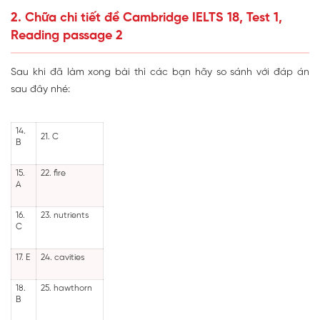
2. Chữa chi tiết đề Cambridge IELTS 18, Test 1,
Reading passage 2
Sau khi đã làm xong bài thì các bạn hãy so sánh với đáp án
sau đây nhé:
14.
21. C
B
15.
22. fire
A
16.
23. nutrients
C
17. E
24. cavities
18.
25. hawthorn
B