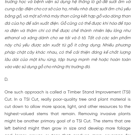
trường học và bệnh viện sử dụng hệ thống lò gỗ để sưởi ấm và
cung cấp điện cho cơ sở của họ, nhiều nhà được sưởi ấm chủ yếu
bằng gỗ, và một số nhà máy than cũng kết hợp gỗ vào dòng than
đá của họ để sản xuất điện. Gỗ cũng có thể được khí hóa để tạo
ra điện và thậm chí có thể được chế thành nhiên liệu lỏng như
ethanol và xăng dành cho xe tải và ô tô. Tất cả các sản phẩm
này chủ yếu được sản xuất từ gỗ ít công dụng. Nhiều phương
pháp chặt cây khác nhau, có thể cải thiện đáng kể chất lượng
lâu dài của một khu rừng, tập trung mạnh mẽ hoặc hoàn toàn
vào việc sử dụng gỗ cho những thị trường đó.
D.
One such approach is called a Timber Stand Improvement (TSI)
Cut. In a TSI Cut, really poor-quality tree and plant material is
cut down to allow more space, light, and other resources to the
highest-valued stems that remain. Removing invasive plants
might be another primary goal of a TSI Cut. The stems that are
left behind might then grow in size and develop more foliage