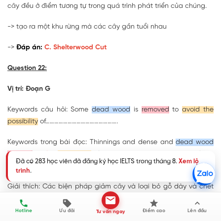
cây đều ở điểm tương tự trong quá trình phát triển của chúng.
-> tạo ra một khu rừng mà các cây gần tuổi nhau
->
Đáp án:
C. Shelterwood Cut
Question 22:
Vị trí: Đoạn G
Keywords câu hỏi: Some
dead wood
is
removed
to
avoid the
possibility
of………………………………………….
Keywords trong bài đọc: Thinnings and dense and
dead wood
removal
for
fire
prevention
also center on the production of low-
Đã có 283 học viên đã đăng ký học IELTS trong tháng 8.
Xem lộ
use wood.
trình
.
Giải thích: Các biện pháp giảm cây và loại bỏ gỗ dày và chết
để phòng cháy cũng tập trung vào việc sản xuất gỗ ít công
dụng.
Hotline
Ưu đãi
Điểm cao
Lên đầu
Tư vấn ngay