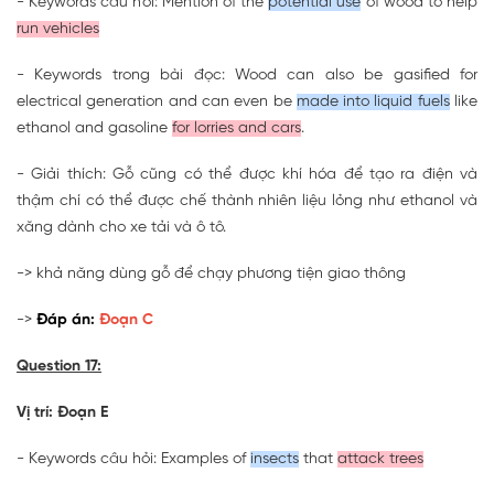
- Keywords câu hỏi: Mention of the
potential use
of wood to help
run vehicles
- Keywords trong bài đọc: Wood can also be gasified for
electrical generation and can even be
made into liquid fuels
like
ethanol and gasoline
for lorries and cars
.
- Giải thích: Gỗ cũng có thể được khí hóa để tạo ra điện và
thậm chí có thể được chế thành nhiên liệu lỏng như ethanol và
xăng dành cho xe tải và ô tô.
-> khả năng dùng gỗ để chạy phương tiện giao thông
->
Đáp án:
Đoạn C
Question 17:
Vị trí: Đoạn E
- Keywords câu hỏi: Examples of
insects
that
attack trees