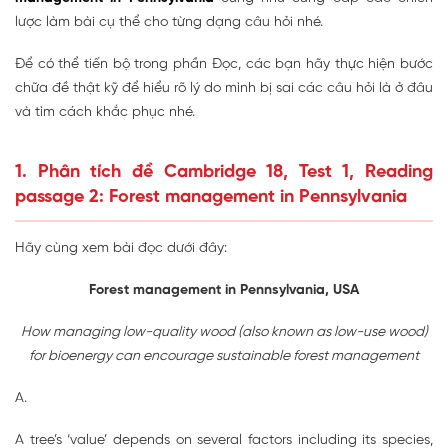
lược làm bài cụ thể cho từng dạng câu hỏi nhé.
Để có thể tiến bộ trong phần Đọc, các bạn hãy thực hiện bước
chữa đề thật kỹ để hiểu rõ lý do mình bị sai các câu hỏi là ở đâu
và tìm cách khắc phục nhé.
1. Phân tích đề Cambridge 18, Test 1, Reading
passage 2: Forest management in Pennsylvania
Hãy cùng xem bài đọc dưới đây:
Forest management in Pennsylvania, USA
How managing low-quality wood (also known as low-use wood)
for bioenergy can encourage sustainable forest management
A.
A tree’s ‘value’ depends on several factors including its species,