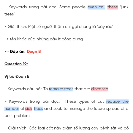
- Keywords trong bài đọc: Some people
even call
these
‘junk
trees’.
- Giải thích: Một số người thậm chí gọi chúng là 'cây rác'
-> tên khác của những cây ít công dụng
->
Đáp án:
Đoạn B
Question 19:
Vị trí: Đoạn E
- Keywords câu hỏi: To
remove trees
that are
diseased
- Keywords trong bài đọc: These types of cut
reduce the
number
of
sick
trees
and seek to manage the future spread of a
pest problem.
- Giải thích: Các loại cắt này giảm số lượng cây bệnh tật và cố