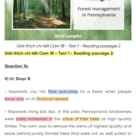
Giải thích chi tiết Cam 18 - Test 1 - Reading passage 2
Giải thích chi tiết Cam 18 - Test 1 - Reading passage 2:
Question 14:
Vị trí: Đoạn B
- Keywords câu hỏi:
Bad outcomes
for a forest when people
focus only
on its
financial reward
- Keywords trong bài đọc: In the past, Pennsylvania landowners
were
solely interested in
the
value of their trees
as high-quality
timber. The norm was to remove the stems of highest quality and
leave behind poorly formed trees that were not as well suited to