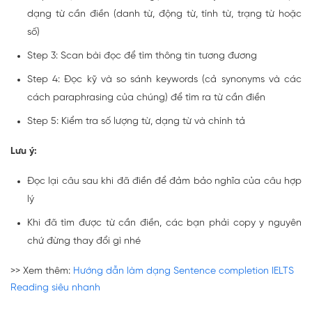
dạng từ cần điền (danh từ, động từ, tính từ, trạng từ hoặc
số)
Step 3: Scan bài đọc để tìm thông tin tương đương
Step 4: Đọc kỹ và so sánh keywords (cả synonyms và các
cách paraphrasing của chúng) để tìm ra từ cần điền
Step 5: Kiểm tra số lượng từ, dạng từ và chính tả
Lưu ý:
Đọc lại câu sau khi đã điền để đảm bảo nghĩa của câu hợp
lý
Khi đã tìm được từ cần điền, các bạn phải copy y nguyên
chứ đừng thay đổi gì nhé
>> Xem thêm:
Hướng dẫn làm dạng Sentence completion IELTS
Reading siêu nhanh