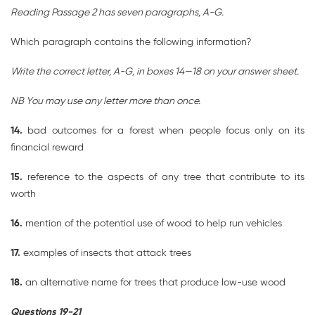
Reading Passage 2 has seven paragraphs, A-G.
Which paragraph contains the following information?
Write the correct letter, A-G, in boxes 14—18 on your answer sheet.
NB You may use any letter more than once.
14.
bad outcomes for a forest when people focus only on its
financial reward
15.
reference to the aspects of any tree that contribute to its
worth
16.
mention of the potential use of wood to help run vehicles
17.
examples of insects that attack trees
18.
an alternative name for trees that produce low-use wood
Questions 19-21