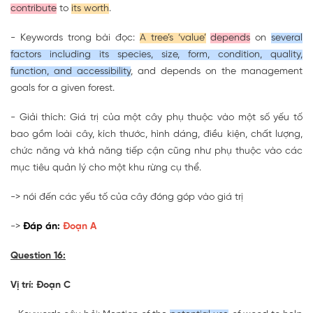
contribute
to
its worth
.
- Keywords trong bài đọc:
A tree’s ‘value’
depends
on
several
factors including its species, size, form, condition, quality,
function, and accessibility
, and depends on the management
goals for a given forest.
- Giải thích: Giá trị của một cây phụ thuộc vào một số yếu tố
bao gồm loài cây, kích thước, hình dáng, điều kiện, chất lượng,
chức năng và khả năng tiếp cận cũng như phụ thuộc vào các
mục tiêu quản lý cho một khu rừng cụ thể.
-> nói đến các yếu tố của cây đóng góp vào giá trị
->
Đáp án:
Đoạn A
Question 16:
Vị trí: Đoạn C