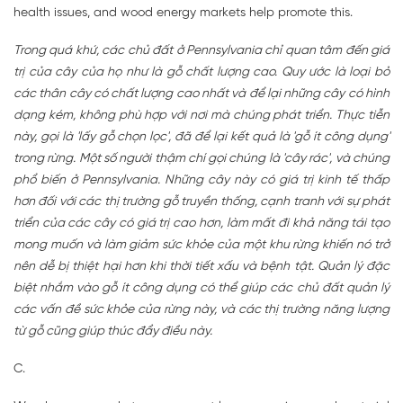
health issues, and wood energy markets help promote this.
Trong quá khứ, các chủ đất ở Pennsylvania chỉ quan tâm đến giá
trị của cây của họ như là gỗ chất lượng cao. Quy ước là loại bỏ
các thân cây có chất lượng cao nhất và để lại những cây có hình
dạng kém, không phù hợp với nơi mà chúng phát triển. Thực tiễn
này, gọi là 'lấy gỗ chọn lọc', đã để lại kết quả là 'gỗ ít công dụng'
trong rừng. Một số người thậm chí gọi chúng là 'cây rác', và chúng
phổ biến ở Pennsylvania. Những cây này có giá trị kinh tế thấp
hơn đối với các thị trường gỗ truyền thống, cạnh tranh với sự phát
triển của các cây có giá trị cao hơn, làm mất đi khả năng tái tạo
mong muốn và làm giảm sức khỏe của một khu rừng khiến nó trở
nên dễ bị thiệt hại hơn khi thời tiết xấu và bệnh tật. Quản lý đặc
biệt nhắm vào gỗ ít công dụng có thể giúp các chủ đất quản lý
các vấn đề sức khỏe của rừng này, và các thị trường năng lượng
từ gỗ cũng giúp thúc đẩy điều này.
C.