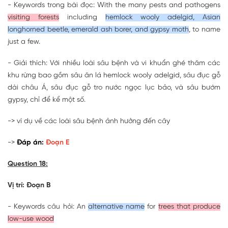
- Keywords trong bài đọc: With the many pests and pathogens
visiting forests
including
hemlock wooly adelgid, Asian
longhorned beetle, emerald ash borer, and gypsy moth
, to name
just a few.
- Giải thích: Với nhiều loài sâu bệnh và vi khuẩn ghé thăm các
khu rừng bao gồm sâu ăn lá hemlock wooly adelgid, sâu đục gỗ
dài châu Á, sâu đục gỗ tro nước ngọc lục bảo, và sâu bướm
gypsy, chỉ để kể một số.
-> ví dụ về các loài sâu bệnh ảnh hưởng đến cây
->
Đáp án:
Đoạn E
Question 18:
Vị trí: Đoạn B
- Keywords câu hỏi: An
alternative name
for
trees that produce
low-use wood