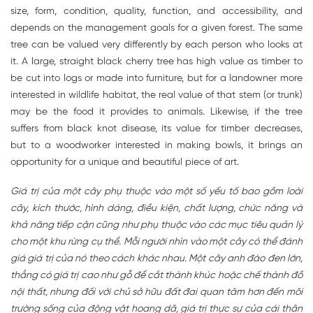
size, form, condition, quality, function, and accessibility, and
depends on the management goals for a given forest. The same
tree can be valued very differently by each person who looks at
it. A large, straight black cherry tree has high value as timber to
be cut into logs or made into furniture, but for a landowner more
interested in wildlife habitat, the real value of that stem (or trunk)
may be the food it provides to animals. Likewise, if the tree
suffers from black knot disease, its value for timber decreases,
but to a woodworker interested in making bowls, it brings an
opportunity for a unique and beautiful piece of art.
Giá trị của một cây phụ thuộc vào một số yếu tố bao gồm loài
cây, kích thước, hình dáng, điều kiện, chất lượng, chức năng và
khả năng tiếp cận cũng như phụ thuộc vào các mục tiêu quản lý
cho một khu rừng cụ thể. Mỗi người nhìn vào một cây có thể đánh
giá giá trị của nó theo cách khác nhau. Một cây anh đào đen lớn,
thẳng có giá trị cao như gỗ để cắt thành khúc hoặc chế thành đồ
nội thất, nhưng đối với chủ sở hữu đất đai quan tâm hơn đến môi
trường sống của động vật hoang dã, giá trị thực sự của cái thân