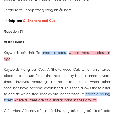
-> tạo ra thu nhập trong vòng nhiều năm
->
Đáp án:
C. Shelterwood Cut
Question 21:
Vị trí: Đoạn F
Keywords câu hỏi: To
create a forest
whose trees are close in
age
Keywords trong bài đọc: A Shelterwood Cut, which only takes
place in a mature forest that has already been thinned several
times, involves removing all the mature trees when other
seedlings have become established. This then allows the forester
to decide which tree species are regenerated. It
leaves a young
forest
where all trees are at a similar point in their growth
.
Giải thích: Việc này để lại một khu rừng trẻ, trong đó tất cả các