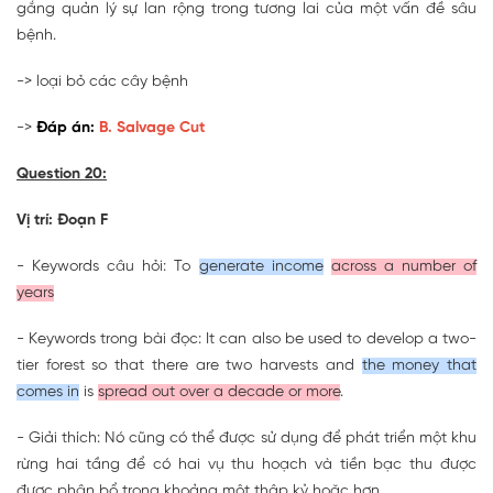
gắng quản lý sự lan rộng trong tương lai của một vấn đề sâu
bệnh.
-> loại bỏ các cây bệnh
->
Đáp án:
B. Salvage Cut
Question 20:
Vị trí: Đoạn F
- Keywords câu hỏi: To
generate income
across a number of
years
- Keywords trong bài đọc: It can also be used to develop a two-
tier forest so that there are two harvests and
the money that
comes in
is
spread out over a decade or more
.
- Giải thích: Nó cũng có thể được sử dụng để phát triển một khu
rừng hai tầng để có hai vụ thu hoạch và tiền bạc thu được
được phân bổ trong khoảng một thập kỷ hoặc hơn.