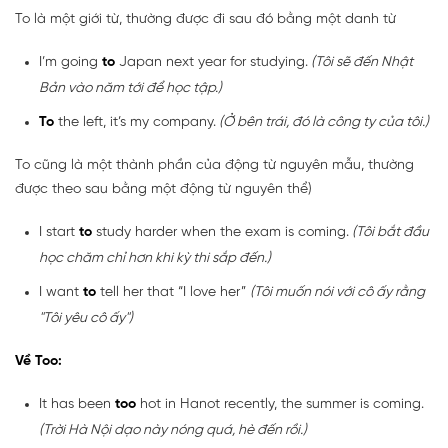
To là một giới từ, thường được đi sau đó bằng một danh từ
I’m going
to
Japan next year for studying.
(Tôi sẽ đến Nhật
Bản vào năm tới để học tập.)
To
the left, it’s my company.
(Ở bên trái, đó là công ty của tôi.)
To cũng là một thành phần của động từ nguyên mẫu, thường
được theo sau bằng một động từ nguyên thể)
I start
to
study harder when the exam is coming.
(Tôi bắt đầu
học chăm chỉ hơn khi kỳ thi sắp đến.)
I want
to
tell her that “I love her”
(Tôi muốn nói với cô ấy rằng
"Tôi yêu cô ấy")
Về Too:
It has been
too
hot in Hanot recently, the summer is coming.
(Trời Hà Nội dạo này nóng quá, hè đến rồi.)