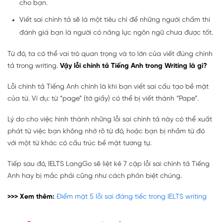
cho bạn.
Viết sai chính tả sẽ là một tiêu chí để những người chấm thi
đánh giá bạn là người có năng lực ngôn ngữ chưa được tốt.
Từ đó, ta có thể vai trò quan trọng và to lớn của viết đúng chính
tả trong writing.
Vậy lỗi chính tả Tiếng Anh trong Writing là gì?
Lỗi chính tả Tiếng Anh chính là khi bạn viết sai cấu tạo bề mặt
của từ. Ví dụ: từ “page” (tờ giấy) có thể bị viết thành “Pape”.
Lý do cho việc hình thành những lỗi sai chính tả này có thể xuất
phát từ việc bạn không nhớ rõ từ đó, hoặc bạn bị nhầm từ đó
với một từ khác có cấu trúc bề mặt tương tự.
Tiếp sau đó, IELTS LangGo sẽ liệt kê 7 cặp lỗi sai chính tả Tiếng
Anh hay bị mắc phải cũng như cách phân biệt chúng.
>>> Xem thêm:
Điểm mặt 5 lỗi sai đáng tiếc trong IELTS writing