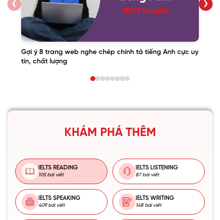
❮
❯
Gợi ý 8 trang web nghe chép chính tả tiếng Anh cực uy
tín, chất lượng
KHÁM PHÁ THÊM
IELTS READING
IELTS LISTENING
105 bài viết
87 bài viết
IELTS SPEAKING
IELTS WRITING
409 bài viết
148 bài viết