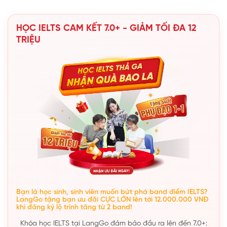
HỌC IELTS CAM KẾT 7.0+ - GIẢM TỐI ĐA 12
TRIỆU
Bạn là học sinh, sinh viên muốn bứt phá band điểm IELTS?
LangGo tặng bạn ưu đãi CỰC LỚN lên tới 12.000.000 VNĐ
khi đăng ký lộ trình tăng từ 2 band!
Khóa học IELTS tại LangGo đảm bảo đầu ra lên đến 7.0+: