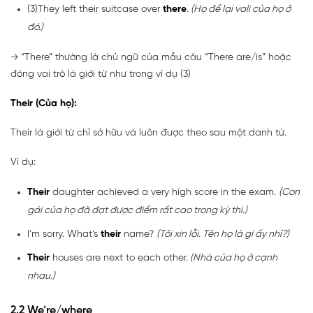
(3)They left their suitcase over
there
. (Họ để lại vali của họ ở
đó.)
→ “There” thường là chủ ngữ của mẫu câu “There are/is” hoặc
đóng vai trò là giới từ như trong ví dụ (3)
Their (Của họ):
Their là giới từ chỉ sở hữu và luôn được theo sau một danh từ.
Ví dụ:
Their
daughter achieved a very high score in the exam.
(Con
gái của họ đã đạt được điểm rất cao trong kỳ thi.)
I’m sorry. What’s
their
name?
(Tôi xin lỗi. Tên họ là gì ấy nhỉ?)
Their
houses are next to each other.
(Nhà của họ ở cạnh
nhau.)
2.2 We’re/where