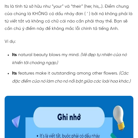
Its là tính từ sở hữu như “your” và “their” (her, his,..). Điểm chung
của chúng là KHÔNG có dấu nháy đơn ( ’ ) bởi nó không phải là
từ viết tắt và không có chữ cái nào cần phải thay thế. Bạn sẽ
cần chú ý điểm này để không mắc lỗi chính tả tiếng Anh.
Ví dụ:
Its
natural beauty blows my mind.
(Vẻ đẹp tự nhiên của nó
khiến tôi choáng ngợp.)
Its
features make it outstanding among other flowers.
(Các
đặc điểm của nó làm cho nó nổi bật giữa các loài hoa khác.)