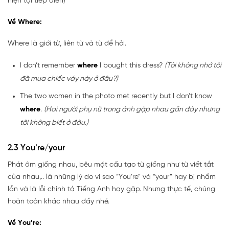
hiện tại tiếp diễn)
Về Where:
Where là giới từ, liên từ và từ để hỏi.
I don’t remember
where
I bought this dress?
(Tôi không nhớ tôi
đã mua chiếc váy này ở đâu?)
The two women in the photo met recently but I don’t know
where
.
(Hai người phụ nữ trong ảnh gặp nhau gần đây nhưng
tôi không biết ở đâu.)
2.3 You’re/your
Phát âm giống nhau, bêu mặt cấu tạo từ giống như từ viết tắt
của nhau,.. là những lý do vì sao “You’re” và “your” hay bị nhầm
lẫn và là lỗi chính tả Tiếng Anh hay gặp. Nhưng thực tế, chúng
hoàn toàn khác nhau đấy nhé.
Về You’re: