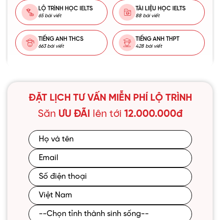
LỘ TRÌNH HỌC IELTS
TÀI LIỆU HỌC IELTS
65 bài viết
88 bài viết
TIẾNG ANH THCS
TIẾNG ANH THPT
663 bài viết
428 bài viết
ĐẶT LỊCH TƯ VẤN MIỄN PHÍ LỘ TRÌNH
Săn
ƯU ĐÃI
lên tới
12.000.000đ