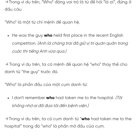
→
Trong ví dụ trên, “Who” đóng vai trò là từ để hỏi “là ai”, đứng ở
đầu câu.
“Who” là một từ chỉ mệnh đề quan hệ.
He was the guy
who
held first place in the recent English
competition.
(Anh là chàng trai đã giữ vị trí quán quân trong
cuộc thi tiếng Anh vừa qua.)
→
Trong ví dụ trên, ta có mệnh đề quan hệ “who” thay thế cho
danh từ “the guy” trước đó.
“Who” là phần đầu của một cụm danh từ:
I don’t remember
who
had taken me to the hospital.
(Tôi
không nhớ ai đã đưa tôi đến bệnh viện.)
→
Trong ví dụ trên, ta có cụm danh từ “
who
had taken me to the
hospital” trong đó “who” là phần mở đầu của cụm.