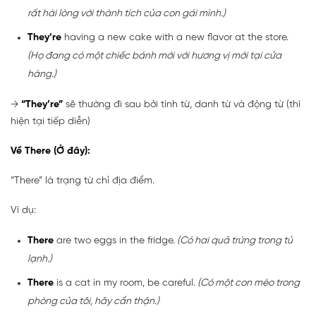
rất hài lòng với thành tích của con gái mình.)
They’re
having a new cake with a new flavor at the store.
(Họ đang có một chiếc bánh mới với hương vị mới tại cửa
hàng.)
→
“They’re”
sẽ thường đi sau bởi tính từ, danh từ và động từ (thì
hiện tại tiếp diễn)
Về There (Ở đây):
“There” là trạng từ chỉ địa điểm.
Ví dụ:
There
are two eggs in the fridge.
(Có hai quả trứng trong tủ
lạnh.)
There
is a cat in my room, be careful.
(Có một con mèo trong
phòng của tôi, hãy cẩn thận.)