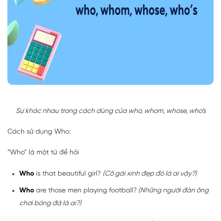
Sự khác nhau trong cách dùng của who, whom, whose, who’s
Cách sử dụng Who:
“Who” là một từ để hỏi
Who
is that beautiful girl?
(Cô gái xinh đẹp đó là ai vậy?)
Who
are those men playing football?
(Những người đàn ông
chơi bóng đá là ai?)