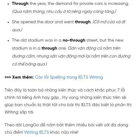
Through
the year, the demand for private cars is increasing.
(Qua năm tháng, nhu cầu ô tô riêng ngày càng tăng.)
She opened the door and went
through
.
(Cô mở cửa và đi
qua.)
The old stadium was in a
no-through
street, but the new
stadium is in a
through
one.
(Sân vận động cũ nằm trên
đường cấm,
nhưng
sân vận động mới lại nằm trên con đường
có thể băng qua.)
>>> Xem thêm:
Các lỗi Spelling trong IELTS Writing
Trên đây là toàn bộ những kiến thức và cách khắc phục 7 lỗi
chính tả tiếng Anh hay gặp . Hy vọng những kiến thức trên sẽ
giúp bạn chuẩn bị thật tốt cho bài thi IELTS đặc biệt là phần thi
Writing sắp tới.
Theo dõi LangGo để nắm bắt thêm nhiều bài viết với đa dạng
chủ điểm
Writing IELTS
khác nữa nhé!