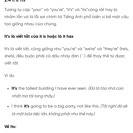
2.4 it’s/its
Tương tự cặp “your” và “you’re”, “it’s” và “its”cũng rất hay bị
nhầm lẫn và là lỗi sai chính tả Tiếng Anh phổ biến vì bề mặt cấu
tạo giống nhau của chúng.
It’s là viết tắt của it is hoặc là it has
It’s là viết tắt, cũng giống như “you’re” và “we’re” và “they’re” (he’s,
she’s), đều buộc phải có dấu nháy đơn ( ’ ) để thay thế từ được
viết tắt
Ví dụ
It’s
the tallest building I have ever seen.
(Đó là tòa nhà cao
nhất mà tôi từng thấy.)
I think
it’s
going to be a big party, not like this.
(Tôi nghĩ đó sẽ
là một bữa tiệc lớn, không phải như thế này.)
Về Its: