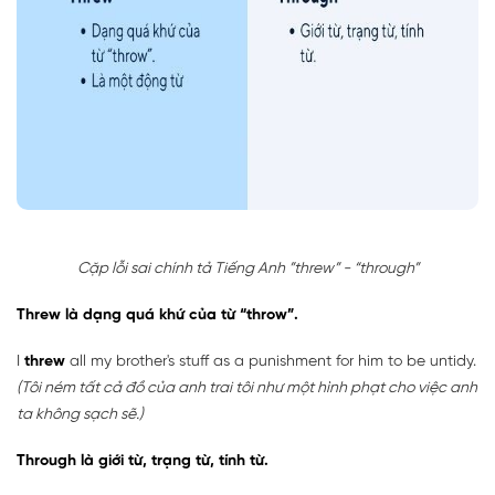
Cặp lỗi sai chính tả Tiếng Anh ”threw” - “through”
Threw là dạng quá khứ của từ “throw”.
I
threw
all my brother's stuff as a punishment for him to be untidy.
(Tôi ném tất cả đồ của anh trai tôi như một hình phạt cho việc anh
ta không sạch sẽ.)
Through là giới từ, trạng từ, tính từ.