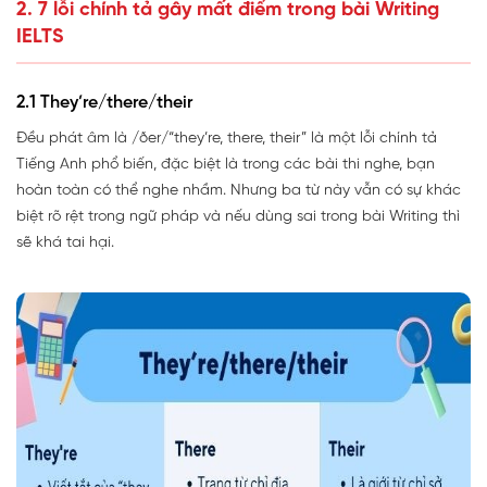
2. 7 lỗi chính tả gây mất điểm trong bài Writing
IELTS
2.1 They’re/there/their
Đều phát âm là /ðer/“they’re, there, their” là một lỗi chính tả
Tiếng Anh phổ biến, đặc biệt là trong các bài thi nghe, bạn
hoàn toàn có thể nghe nhầm. Nhưng ba từ này vẫn có sự khác
biệt rõ rệt trong ngữ pháp và nếu dùng sai trong bài Writing thì
sẽ khá tai hại.