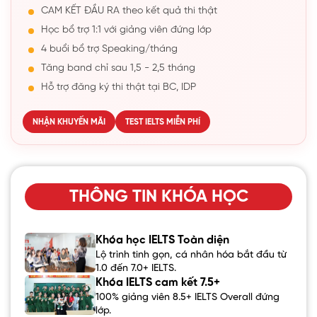
CAM KẾT ĐẦU RA theo kết quả thi thật
Học bổ trợ 1:1 với giảng viên đứng lớp
4 buổi bổ trợ Speaking/tháng
Tăng band chỉ sau 1,5 - 2,5 tháng
Hỗ trợ đăng ký thi thật tại BC, IDP
NHẬN KHUYẾN MÃI
TEST IELTS MIỄN PHÍ
THÔNG TIN KHÓA HỌC
Khóa học IELTS Toàn diện
Lộ trình tinh gọn, cá nhân hóa bắt đầu từ
1.0 đến 7.0+ IELTS.
Khóa IELTS cam kết 7.5+
100% giảng viên 8.5+ IELTS Overall đứng
lớp.