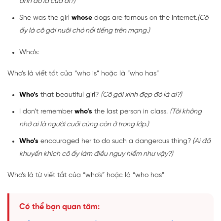
ảnh đó là của ai?)
She was the girl
whose
dogs are famous on the Internet
.(Cô
ấy là cô gái nuôi chó nổi tiếng trên mạng.)
Who’s:
Who’s là viết tắt của “who is” hoặc là “who has”
Who’s
that beautiful girl?
(Cô gái xinh đẹp đó là ai?)
I don’t remember
who’s
the last person in class.
(Tôi không
nhớ ai là người cuối cùng còn ở trong lớp.)
Who’s
encouraged her to do such a dangerous thing?
(Ai đã
khuyến khích cô ấy làm điều nguy hiểm như vậy?)
Who’s là từ viết tắt của “who’s” hoặc là “who has”
Có thể bạn quan tâm: