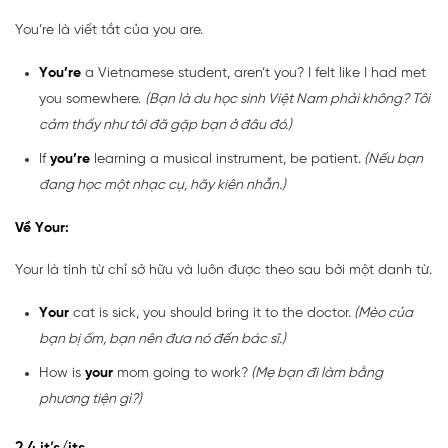
You’re là viết tắt của you are.
You’re
a Vietnamese student, aren’t you? I felt like I had met
you somewhere.
(Bạn là du học sinh Việt Nam phải không? Tôi
cảm thấy như tôi đã gặp bạn ở đâu đó.)
If
you’re
learning a musical instrument, be patient.
(Nếu bạn
đang học một nhạc cụ, hãy kiên nhẫn.)
Về Your:
Your là tính từ chỉ sở hữu và luôn được theo sau bởi một danh từ.
Your
cat is sick, you should bring it to the doctor.
(Mèo của
bạn bị ốm, bạn nên đưa nó đến bác sĩ.)
How is
your
mom going to work?
(Mẹ bạn đi làm bằng
phương tiện gì?)