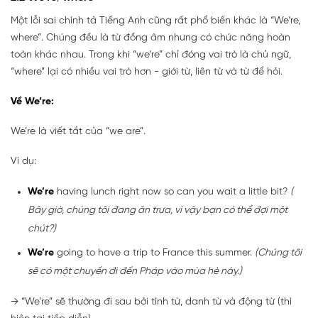
Một lỗi sai chính tả Tiếng Anh cũng rất phổ biến khác là “We’re,
where”. Chúng đều là từ đồng âm nhưng có chức năng hoàn
toàn khác nhau. Trong khi “we’re” chỉ đóng vai trò là chủ ngữ,
“where” lại có nhiều vai trò hơn - giới từ, liên từ và từ để hỏi.
Về We’re:
We’re là viết tắt của “we are”.
Ví dụ:
We’re
having lunch right now so can you wait a little bit?
(
Bây giờ, chúng tôi đang ăn trưa, vì vậy bạn có thể đợi một
chút?)
We’re
going to have a trip to France this summer.
(Chúng tôi
sẽ có một chuyến đi đến Pháp vào mùa hè này.)
→ “We’re” sẽ thường đi sau bởi tính từ, danh từ và động từ (thì