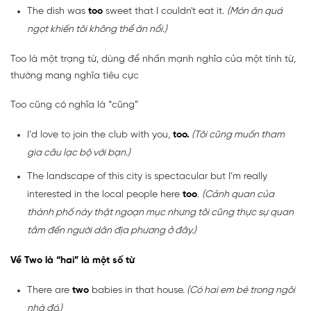
The dish was
too
sweet that I couldn't eat it.
(Món ăn quá
ngọt khiến tôi không thể ăn nổi.)
Too là một trạng từ, dùng để nhấn mạnh nghĩa của một tính từ,
thường mang nghĩa tiêu cực
Too cũng có nghĩa là “cũng”
I’d love to join the club with you,
too.
(Tôi cũng muốn tham
gia câu lạc bộ với bạn.)
The landscape of this city is spectacular but I’m really
interested in the local people here
too
.
(Cảnh quan của
thành phố này thật ngoạn mục nhưng tôi cũng thực sự quan
tâm đến người dân địa phương ở đây.)
Về Two là “hai” là một số từ
There are
two
babies in that house.
(Có hai em bé trong ngôi
nhà đó.)