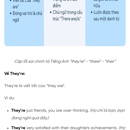
Cặp lỗi sai chính tả Tiếng Anh “they’re” - “there” - “their”
Về They’re:
They’re là viết tắt của “they are”.
Ví dụ:
They’re
just friends, you are over-thinking.
(Họ chỉ là bạn, bạn
đang nghĩ quá đấy.)
They’re
very satisfied with their daughter's achievements.
(Họ