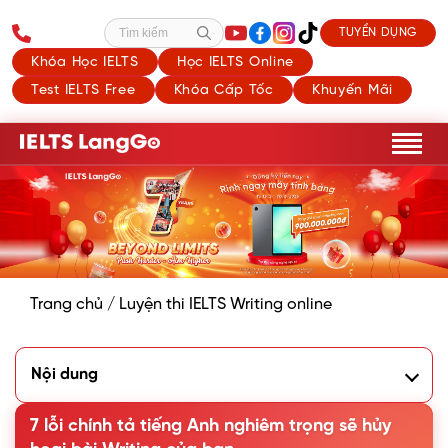
TUYỂN DỤNG
Tìm kiếm
Khóa Học IELTS
Học IELTS Online
Test IELTS Free
Khóa Cấp Tốc
Khuyến Mãi
Trang chủ
/
Luyện thi IELTS Writing online
Nội dung
1.Tầm quan trọng của viết đúng chính tả (Spelling) trong
bài Writing
7 lỗi chính tả tiếng Anh nghiêm trọng sẽ hủy
2. 7 lỗi chính tả gây mất điểm trong bài Writing IELTS