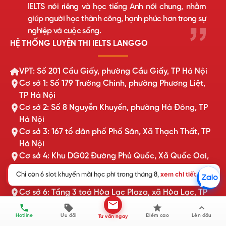
IELTS nói riêng và học tiếng Anh nói chung, nhằm
giúp người học thành công, hạnh phúc hơn trong sự
nghiệp và cuộc sống.
HỆ THỐNG LUYỆN THI IELTS LANGGO
VPT: Số 201 Cầu Giấy, phường Cầu Giấy, TP Hà Nội
Cơ sở 1: Số 179 Trường Chinh, phường Phương Liệt,
TP Hà Nội
Cơ sở 2: Số 8 Nguyễn Khuyến, phường Hà Đông, TP
Hà Nội
Cơ sở 3: 167 tổ dân phố Phố Săn, Xã Thạch Thất, TP
Hà Nội
Cơ sở 4: Khu DG02 Đường Phủ Quốc, Xã Quốc Oai,
TP Hà Nội
Chỉ còn 6 slot khuyến mãi học phí trong tháng 8,
xem chi tiết
.
Cơ sở 5: Tòa Châu Coffee, xã Tiên Du, Bắc Ninh
Cơ sở 6: Tầng 3 toà Hòa Lạc Plaza, xã Hòa Lạc, TP
Hà Nội
Cơ sở 7: Số 169 Xuân Thủy, phường Cầu Giấy, TP Hà
Hotline
Ưu đãi
Điểm cao
Lên đầu
Tư vấn ngay