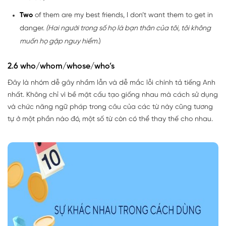
Two
of them are my best friends, I don’t want them to get in
danger.
(Hai người trong số họ là bạn thân của tôi, tôi không
muốn họ gặp nguy hiểm.
)
2.6 who/whom/whose/who’s
Đây là nhóm dễ gây nhầm lẫn và dễ mắc lỗi chính tả tiếng Anh
nhất. Không chỉ vì bề mặt cấu tạo giống nhau mà cách sử dụng
và chức năng ngữ pháp trong câu của các từ này cũng tương
tự ở một phần nào đó, một số từ còn có thể thay thế cho nhau.