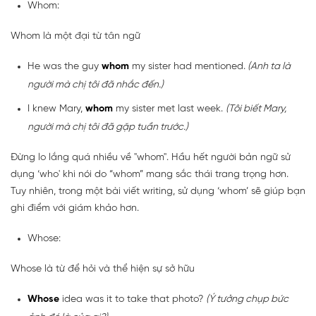
Whom:
Whom là một đại từ tân ngữ
He was the guy
whom
my sister had mentioned.
(Anh ta là
người mà chị tôi đã nhắc đến.)
I knew Mary,
whom
my sister met last week.
(Tôi biết Mary,
người mà chị tôi đã gặp tuần trước.)
Đừng lo lắng quá nhiều về "whom". Hầu hết người bản ngữ sử
dụng ‘who' khi nói do “whom” mang sắc thái trang trọng hơn.
Tuy nhiên, trong một bài viết writing, sử dụng ‘whom’ sẽ giúp bạn
ghi điểm với giám khảo hơn.
Whose:
Whose là từ để hỏi và thể hiện sự sở hữu
Whose
idea was it to take that photo?
(Ý tưởng chụp bức