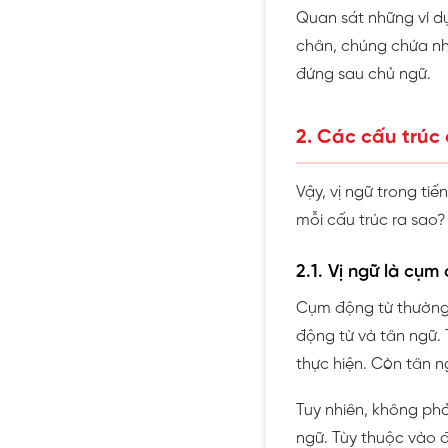
Quan sát những ví d
chân, chúng chứa nh
đứng sau chủ ngữ.
2. Các cấu trúc
Vậy, vị ngữ trong ti
mỗi cấu trúc ra sao
2.1. Vị ngữ là cụm
Cụm động từ thường t
động từ và tân ngữ.
thực hiện. Còn tân n
Tuy nhiên, không ph
ngữ. Tùy thuộc vào đ