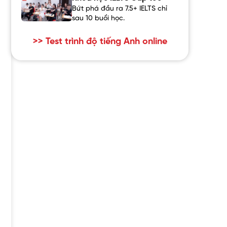
Bứt phá đầu ra 7.5+ IELTS chỉ
sau 10 buổi học.
>> Test trình độ tiếng Anh online