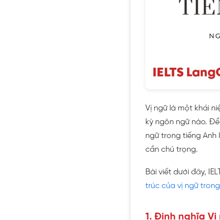
Vị ngữ là một khái 
kỳ ngôn ngữ nào. Để 
ngữ trong tiếng Anh
cần chú trọng.
Bài viết dưới đây, I
trúc của vị ngữ tron
1. Định nghĩa V