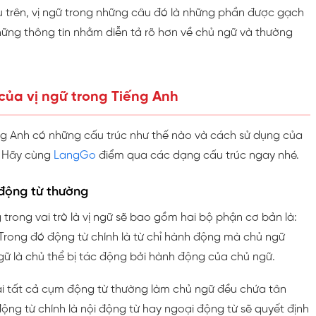
ụ trên, vị ngữ trong những câu đó là những phần được gạch
ững thông tin nhằm diễn tả rõ hơn về chủ ngữ và thường
 của vị ngữ trong Tiếng Anh
ếng Anh có những cấu trúc như thế nào và cách sử dụng của
? Hãy cùng
LangGo
điểm qua các dạng cấu trúc ngay nhé.
 động từ thường
rong vai trò là vị ngữ sẽ bao gồm hai bộ phận cơ bản là:
 Trong đó động từ chính là từ chỉ hành động mà chủ ngữ
gữ là chủ thể bị tác động bởi hành động của chủ ngữ.
ải tất cả cụm động từ thường làm chủ ngữ đều chứa tân
ộng từ chính là nội động từ hay ngoại động từ sẽ quyết định