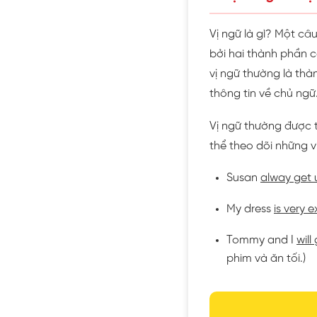
Vị ngữ là gì? Một c
bởi hai thành phần c
vị ngữ thường là thà
thông tin về chủ ngữ
Vị ngữ thường được 
thể theo dõi những v
Susan
alway get 
My dress
is very 
Tommy and I
wil
phim và ăn tối.)