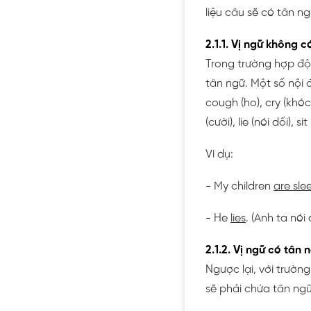
liệu câu sẽ có tân n
2.1.1. Vị ngữ không c
Trong trường hợp độn
tân ngữ. Một số nội 
cough (ho), cry (khóc)
(cười), lie (nói dối), s
Ví dụ:
- My children
are sle
- He
lies
. (Anh ta nói 
2.1.2. Vị ngữ có tân 
Ngược lại, với trườn
sẽ phải chứa tân ngữ