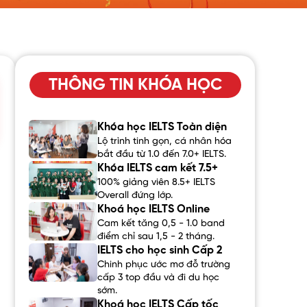
THÔNG TIN KHÓA HỌC
Khóa học IELTS Toàn diện
Lộ trình tinh gọn, cá nhân hóa
bắt đầu từ 1.0 đến 7.0+ IELTS.
Khóa IELTS cam kết 7.5+
100% giảng viên 8.5+ IELTS
Overall đứng lớp.
Khoá học IELTS Online
Cam kết tăng 0,5 - 1.0 band
điểm chỉ sau 1,5 - 2 tháng.
IELTS cho học sinh Cấp 2
Chinh phục ước mơ đỗ trường
cấp 3 top đầu và đi du học
sớm.
Khoá học IELTS Cấp tốc