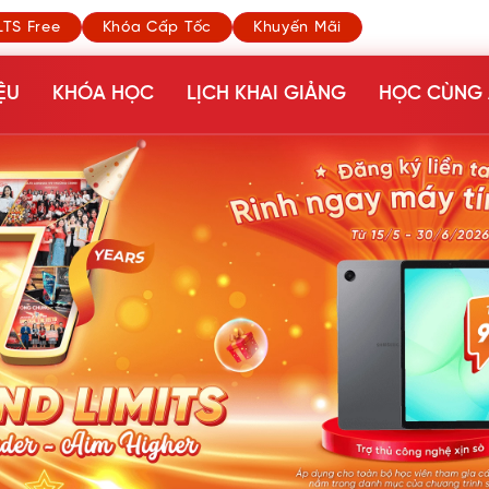
LTS Free
Khóa Cấp Tốc
Khuyến Mãi
ỆU
KHÓA HỌC
LỊCH KHAI GIẢNG
HỌC CÙNG 