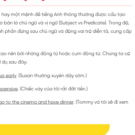
âu hay một mệnh đề tiếng Anh thông thường được cấu tạo
ơ bản là chủ ngữ và vị ngữ (Subject vs Predicate). Trong đó,
nh phần đứng sau chủ ngữ và đóng vai trò diễn tả, cung cấp
.
tạo nên bởi những động từ hoặc cụm động từ. Chúng ta có
í dụ sau đây:
up early
. (Susan thường xuyên dậy sớm.)
expensive
. (Chiếc váy của tôi rất đắt tiền.)
l go to the cinema and have dinner
. (Tommy và tôi sẽ đi xem