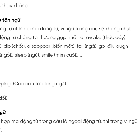
gữ hay không.
ó tân ngữ
g từ chính là nội động từ, vị ngữ trong câu sẽ không chứa
động từ chúng ta thường gặp nhất là: awake (thức dậy),
, die (chết), disappear (biến mất), fall (ngã), go (đi), laugh
it (ngồi), sleep (ngủ), smile (mỉm cười),...
eping
. (Các con tôi đang ngủ)
dối)
ngữ
g hợp mà động từ trong câu là ngoại động từ, thì trong vị ngữ
.