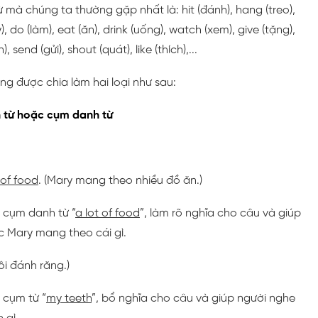
mà chúng ta thường gặp nhất là: hit (đánh), hang (treo),
), do (làm), eat (ăn), drink (uống), watch (xem), give (tặng),
 send (gửi), shout (quát), like (thích),...
ng được chia làm hai loại như sau:
 từ hoặc cụm danh từ
 of food
. (Mary mang theo nhiều đồ ăn.)
 cụm danh từ “
a lot of food
”, làm rõ nghĩa cho câu và giúp
c Mary mang theo cái gì.
Tôi đánh răng.)
 cụm từ “
my teeth
”, bổ nghĩa cho câu và giúp người nghe