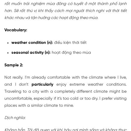
rất muốn trải nghiệm mùa đông có tuyết ở một thành phố lạnh
hơn. Sẽ rất thú vị khi thấy cách mọi người thích nghi với thời tiết
khác nhau và tận hưởng các hoạt động theo mùa.
Vocabulary:
weather condition (n):
điều kiện thời tiết
seasonal activity (n):
hoạt động theo mùa
Sample 2:
Not really. I’m already comfortable with the climate where I live,
and I don’t
particularly
enjoy extreme weather conditions.
Traveling to a city with a completely different climate might be
uncomfortable, especially if it’s too cold or too dry. I prefer visiting
places with a similar climate to mine.
Dịch nghĩa:
Không hẳn. Tôi đã quen với khí hậu nơi mình sống và không thực