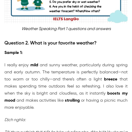
Weather Speaking Part 1 questions and answers
Question 2.
What is your favorite weather?
Sample 1:
I really enjoy
mild
and sunny weather, particularly during spring
and early autumn. The temperature is perfectly balanced—not
too warm or too chilly—and there’s often a light
breeze
that
makes spending time outdoors feel so refreshing. I also love it
when the sky is bright and cloudless, as it instantly
boosts my
mood
and makes activities like
strolling
or having a picnic much
more enjoyable.
Dịch nghĩa: