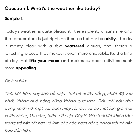
Question 1.
What’s the weather like today?
Sample 1:
Today’s weather is quite pleasant—there’s plenty of sunshine, and
the temperature is just right, neither too hot nor too
chilly
. The sky
is mostly clear with a few
scattered
clouds, and there’s a
refreshing breeze that makes it even more enjoyable. It’s the kind
of day that
lifts your mood
and makes outdoor activities much
more
appealing
.
Dịch nghĩa:
Thời tiết hôm nay khá dễ chịu—trời có nhiều nắng, nhiệt độ vừa
phải, không quá nóng cũng không quá lạnh. Bầu trời hầu như
trong xanh với một vài đám mây rải rác, và có một làn gió mát
khiến không khí càng thêm dễ chịu. Đây là kiểu thời tiết khiến tâm
trạng trở nên tốt hơn và làm cho các hoạt động ngoài trời trở nên
hấp dẫn hơn.