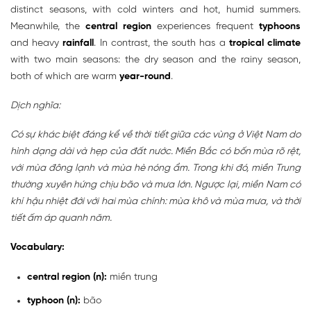
distinct seasons, with cold winters and hot, humid summers.
Meanwhile, the
central region
experiences frequent
typhoons
and heavy
rainfall
. In contrast, the south has a
tropical climate
with two main seasons: the dry season and the rainy season,
both of which are warm
year-round
.
Dịch nghĩa:
Có sự khác biệt đáng kể về thời tiết giữa các vùng ở Việt Nam do
hình dạng dài và hẹp của đất nước. Miền Bắc có bốn mùa rõ rệt,
với mùa đông lạnh và mùa hè nóng ẩm. Trong khi đó, miền Trung
thường xuyên hứng chịu bão và mưa lớn. Ngược lại, miền Nam có
khí hậu nhiệt đới với hai mùa chính: mùa khô và mùa mưa, và thời
tiết ấm áp quanh năm.
Vocabulary:
central region (n):
miền trung
typhoon (n):
bão