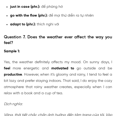
just in case (phr.):
để phòng hờ
go with the flow (phr.):
để mọi thứ diễn ra tự nhiên
adapt to (phr.):
thích nghi với
Question 7.
Does the weather ever affect the way you
feel?
Sample 1:
Yes, the weather definitely affects my mood. On sunny days, I
feel
more energetic and
motivated to
go outside and be
productive
. However, when it’s gloomy and rainy, I tend to feel a
bit lazy and prefer staying indoors. That said, I do enjoy the cozy
atmosphere that rainy weather creates, especially when I can
relax with a book and a cup of tea.
Dịch nghĩa:
Vâng, thời tiết chắc chắn ảnh hưởng đến tâm trạng của tôi. Vào