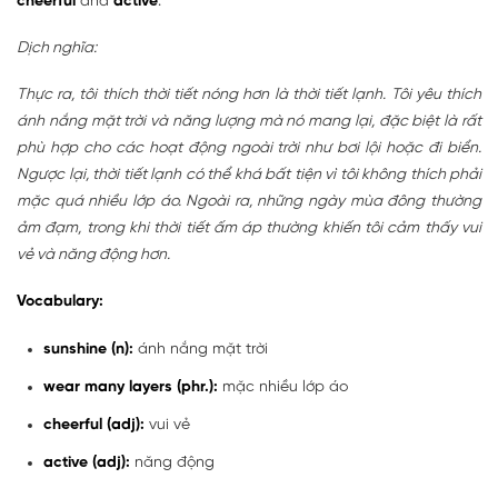
cheerful
and
active
.
Dịch nghĩa:
Thực ra, tôi thích thời tiết nóng hơn là thời tiết lạnh. Tôi yêu thích
ánh nắng mặt trời và năng lượng mà nó mang lại, đặc biệt là rất
phù hợp cho các hoạt động ngoài trời như bơi lội hoặc đi biển.
Ngược lại, thời tiết lạnh có thể khá bất tiện vì tôi không thích phải
mặc quá nhiều lớp áo. Ngoài ra, những ngày mùa đông thường
ảm đạm, trong khi thời tiết ấm áp thường khiến tôi cảm thấy vui
vẻ và năng động hơn.
Vocabulary:
sunshine (n):
ánh nắng mặt trời
wear many layers (phr.):
mặc nhiều lớp áo
cheerful (adj):
vui vẻ
active (adj):
năng động