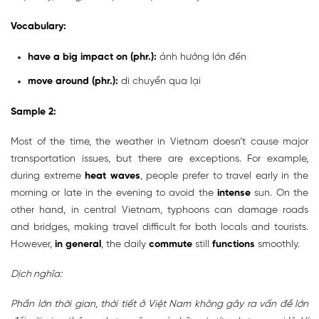
Vocabulary:
have a big impact on (phr.):
ảnh hưởng lớn đến
move around (phr.):
di chuyển qua lại
Sample 2:
Most of the time, the weather in Vietnam doesn’t cause major
transportation issues, but there are exceptions. For example,
during extreme
heat waves
, people prefer to travel early in the
morning or late in the evening to avoid the
intense
sun. On the
other hand, in central Vietnam, typhoons can damage roads
and bridges, making travel difficult for both locals and tourists.
However,
in general
, the daily
commute
still
functions
smoothly.
Dịch nghĩa:
Phần lớn thời gian, thời tiết ở Việt Nam không gây ra vấn đề lớn