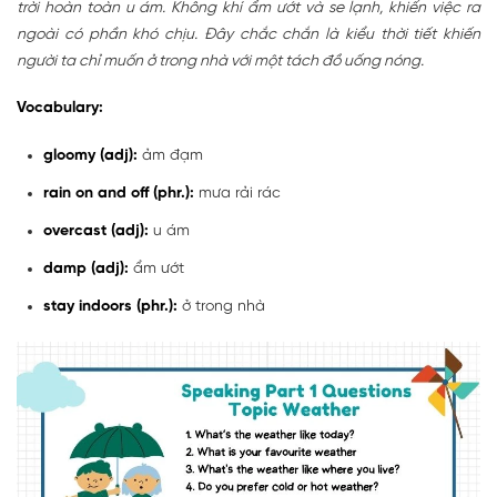
trời hoàn toàn u ám. Không khí ẩm ướt và se lạnh, khiến việc ra
ngoài có phần khó chịu. Đây chắc chắn là kiểu thời tiết khiến
người ta chỉ muốn ở trong nhà với một tách đồ uống nóng.
Vocabulary:
gloomy (adj):
ảm đạm
rain on and off (phr.):
mưa rải rác
overcast (adj):
u ám
damp (adj):
ẩm ướt
stay indoors (phr.):
ở trong nhà