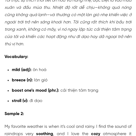
Tôi thực sự thích thời tiết ôn hòa và nắng nhẹ, đặc biệt là vào mùa
xuân và đầu mùa thu. Nhiệt độ rất dễ chịu—không quá nóng
cũng không quá lạnh—và thường có một làn gió nhẹ khiến việc ở
ngoài trời trở nên sảng khoái hơn. Tôi cũng rất thích khi bầu trời
trong xanh, không có mây, vì nó ngay lập tức cải thiện tâm trạng
của tôi và khiến các hoạt động như đi dạo hay dã ngoại trở nên
thú vị hơn.
Vocabulary:
mild (adj):
ôn hoà
breeze (n):
làn gió
boost one’s mood (phr.):
cải thiện tâm trạng
stroll (v):
đi dạo
Sample 2:
My favorite weather is when it’s cool and rainy. I find the sound of
raindrops very
soothing
, and I love the
cozy
atmosphere it