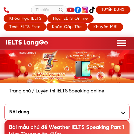
TUYỂN DỤNG
Tìm kiếm
Khóa Học IELTS
Học IELTS Online
Test IELTS Free
Khóa Cấp Tốc
Khuyến Mãi
Trang chủ
/
Luyện thi IELTS Speaking online
Nội dung
1. Câu hỏi và trả lời mẫu chủ đề Weather Speaking Part 1
Bài mẫu chủ đề Weather IELTS Speaking Part 1
Question 1. What’s the weather like today?
Question 2. What is your favorite weather?