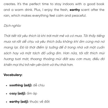
creates. It’s the perfect time to stay indoors with a good book
and a warm drink. Plus, I enjoy the fresh,
earthy
scent after the
rain, which makes everything feel calm and peaceful.
Dịch nghĩa:
Thời tiết tôi yêu thích là khi trời mát mẻ và có mưa. Tôi thấy tiếng
mưa rơi rất dễ chịu và yêu thích bầu không khí ấm cúng mà nó
mang lại. Đó là thời điểm lý tưởng để ở trong nhà với một cuốn
sách hay và một tách đồ uống ấm. Hơn nữa, tôi rất thích mùi
hương tươi mát, thoang thoảng mùi đất sau cơn mưa, điều đó
khiến mọi thứ trở nên yên bình và thư thái hơn.
Vocabulary:
soothing (adj):
dễ chịu
cozy (adj):
ấm áp
earthy (adj):
thuộc về đất