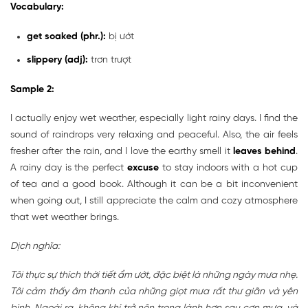
Vocabulary:
get soaked (phr.):
bị ướt
slippery (adj):
trơn trượt
Sample 2:
I actually enjoy wet weather, especially light rainy days. I find the
sound of raindrops very relaxing and peaceful. Also, the air feels
fresher after the rain, and I love the earthy smell it
leaves behind
.
A rainy day is the perfect
excuse
to stay indoors with a hot cup
of tea and a good book. Although it can be a bit inconvenient
when going out, I still appreciate the calm and cozy atmosphere
that wet weather brings.
Dịch nghĩa:
Tôi thực sự thích thời tiết ẩm ướt, đặc biệt là những ngày mưa nhẹ.
Tôi cảm thấy âm thanh của những giọt mưa rất thư giãn và yên