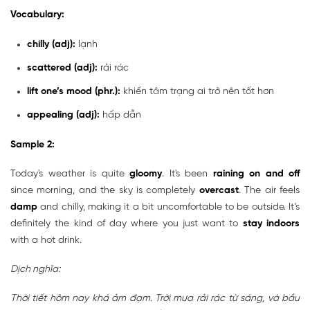
Vocabulary:
chilly (adj):
lạnh
scattered (adj):
rải rác
lift one’s mood (phr.):
khiến tâm trạng ai trở nên tốt hơn
appealing (adj):
hấp dẫn
Sample 2:
Today's weather is quite
gloomy
. It's been
raining on and off
since morning, and the sky is completely
overcast
. The air feels
damp
and chilly, making it a bit uncomfortable to be outside. It’s
definitely the kind of day where you just want to
stay indoors
with a hot drink.
Dịch nghĩa:
Thời tiết hôm nay khá ảm đạm. Trời mưa rải rác từ sáng, và bầu