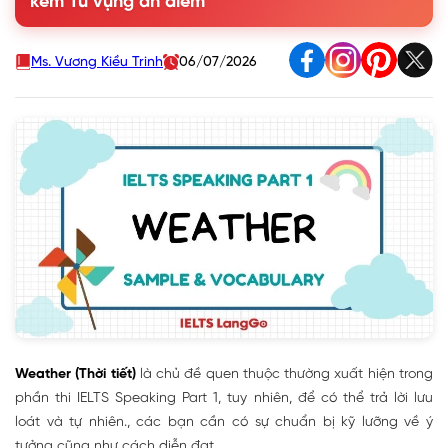
kèm Từ vựng ăn điểm
Question 3. What’s the weather like where you live?
Question 4. Do you prefer cold or hot weather?
Question 5. Do you prefer dry or wet weather?
Ms. Vương Kiều Trinh
06/07/2026
Question 6. Are you in the habit of checking the
weather forecast? When/How often?
Question 7. Does the weather ever affect the way you
feel?
Question 8. Does the weather in your country ever
affect transportation?
Question 9. Is there any difference in the weather in
different parts of Vietnam?
Question 10. Would you like to visit other cities that
have different climates from where you live?
2. Từ vựng Topic Weather IELTS Speaking Part 1
Weather
(Thời tiết)
là chủ đề quen thuộc thường xuất hiện trong
phần thi IELTS Speaking Part 1, tuy nhiên, để có thể trả lời lưu
loát và tự nhiên., các bạn cần có sự chuẩn bị kỹ lưỡng về ý
tưởng cũng như cách diễn đạt.