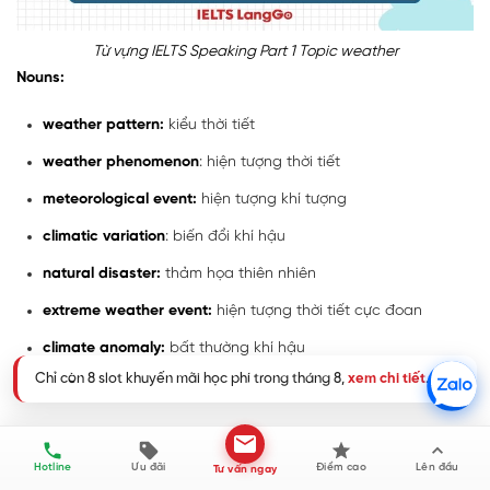
Từ vựng IELTS Speaking Part 1 Topic weather
Nouns:
weather pattern:
kiểu thời tiết
weather phenomenon
: hiện tượng thời tiết
meteorological event:
hiện tượng khí tượng
climatic variation
: biến đổi khí hậu
natural disaster:
thảm họa thiên nhiên
extreme weather event:
hiện tượng thời tiết cực đoan
climate anomaly:
bất thường khí hậu
climate resilience:
khả năng thích ứng với biến đổi khí hậu
Verbs:
Chỉ còn 8 slot khuyến mãi học phí trong tháng 8,
xem chi tiết
.
Hotline
Ưu đãi
Điểm cao
Lên đầu
Tư vấn ngay
pelt down:
mưa xối xả