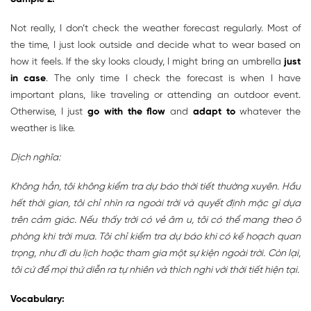
Not really, I don’t check the weather forecast regularly. Most of
the time, I just look outside and decide what to wear based on
how it feels. If the sky looks cloudy, I might bring an umbrella
just
in case
. The only time I check the forecast is when I have
important plans, like traveling or attending an outdoor event.
Otherwise, I just
go with the flow
and
adapt to
whatever the
weather is like.
Dịch nghĩa:
Không hẳn, tôi không kiểm tra dự báo thời tiết thường xuyên. Hầu
hết thời gian, tôi chỉ nhìn ra ngoài trời và quyết định mặc gì dựa
trên cảm giác. Nếu thấy trời có vẻ âm u, tôi có thể mang theo ô
phòng khi trời mưa. Tôi chỉ kiểm tra dự báo khi có kế hoạch quan
trọng, như đi du lịch hoặc tham gia một sự kiện ngoài trời. Còn lại,
tôi cứ để mọi thứ diễn ra tự nhiên và thích nghi với thời tiết hiện tại.
Vocabulary: