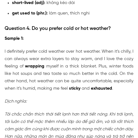
short-lived (adj):
không kéo dài
get used to (phr.):
làm quen, thích nghi
Question 4.
Do you prefer cold or hot weather?
Sample 1:
I definitely prefer cold weather over hot weather. When it’s chilly, I
can always wear extra layers to stay warm, and I love the cozy
feeling of
wrapping
myself in a thick blanket. Plus, winter foods
like hot soups and tea taste so much better in the cold. On the
other hand, hot weather can be quite uncomfortable, especially
when it’s humid, making me feel
sticky
and
exhausted
.
Dịch nghĩa:
Tôi chắc chắn thích thời tiết lạnh hơn thời tiết nóng. Khi trời lạnh,
tôi luôn có thể mặc thêm nhiều lớp áo để giữ ấm, và tôi rất thích
cảm giác ấm cúng khi được cuộn mình trong một chiếc chăn dày.
Hơn nữa, những món ăn mùa đông như súp nóng và trà trở nên