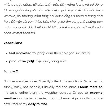
những ngày nắng, tôi cảm thấy tràn đầy năng lượng và có động
lực ra ngoài cũng như làm việc hiệu quả. Tuy nhiên, khi trời âm u
và mưa, tôi thường cảm thấy hơi lười biếng và thích ở trong nhà
hơn. Dù vậy, tôi vẫn thích bầu không khí ấm cúng mà những cơn
mưa mang lại, đặc biệt là khi tôi có thể thư giãn với một cuốn
sách và một tách trà.
Vocabulary:
feel motivated to (phr.):
cảm thấy có động lực làm gì
productive (adj):
hiệu quả, năng suất
Sample 2:
No, the weather doesn’t really affect my emotions. Whether it’s
sunny, rainy, hot, or cold, I usually feel the same. I
focus more on
my tasks rather than the weather outside. Of course,
extreme
weather
can be inconvenient, but it doesn’t significantly change
how I feel or my
daily routine
.