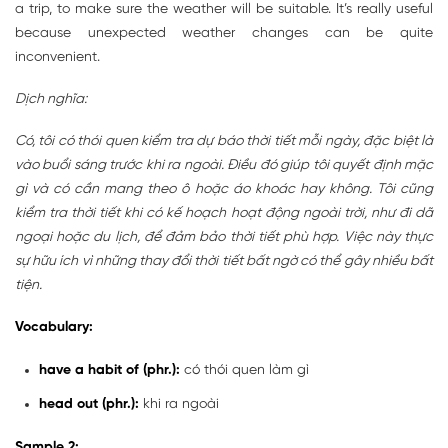
a trip, to make sure the weather will be suitable. It’s really useful
because unexpected weather changes can be quite
inconvenient.
Dịch nghĩa:
Có, tôi có thói quen kiểm tra dự báo thời tiết mỗi ngày, đặc biệt là
vào buổi sáng trước khi ra ngoài. Điều đó giúp tôi quyết định mặc
gì và có cần mang theo ô hoặc áo khoác hay không. Tôi cũng
kiểm tra thời tiết khi có kế hoạch hoạt động ngoài trời, như đi dã
ngoại hoặc du lịch, để đảm bảo thời tiết phù hợp. Việc này thực
sự hữu ích vì những thay đổi thời tiết bất ngờ có thể gây nhiều bất
tiện.
Vocabulary:
have a habit of (phr.):
có thói quen làm gì
head out (phr.):
khi ra ngoài
Sample 2: