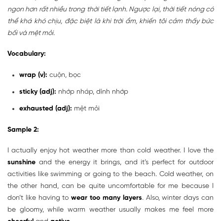
ngon hơn rất nhiều trong thời tiết lạnh. Ngược lại, thời tiết nóng có
thể khá khó chịu, đặc biệt là khi trời ẩm, khiến tôi cảm thấy bức
bối và mệt mỏi.
Vocabulary:
wrap (v):
cuộn, bọc
sticky (adj):
nhớp nháp, dính nhớp
exhausted (adj):
mệt mỏi
Sample 2:
I actually enjoy hot weather more than cold weather. I love the
sunshine
and the energy it brings, and it’s perfect for outdoor
activities like swimming or going to the beach. Cold weather, on
the other hand, can be quite uncomfortable for me because I
don’t like having to
wear too many layers
. Also, winter days can
be gloomy, while warm weather usually makes me feel more