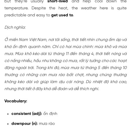
but they’re usually
short-lived
and help cool down the
temperature. Despite the heat, the weather here is quite
predictable and easy to
get used to
.
Dịch nghĩa:
Ở miền Nam Việt Nam, nơi tôi sống, thời tiết nhìn chung ấm áp và
khá ổn định quanh năm. Chỉ có hai mùa chính: mùa khô và mùa
mưa. Mùa khô kéo dài từ tháng 11 đến tháng 4, thời tiết nóng và
có nắng nhiều, hầu như không có mưa, rất lý tưởng cho các hoạt
động ngoài trời. Trong khi đó, mùa mưa từ tháng 5 đến tháng 10
thường có những cơn mưa rào bất chợt, nhưng chúng thường
không kéo dài và giúp làm dịu cái nóng. Dù nhiệt độ khá cao,
nhưng thời tiết ở đây khá dễ đoán và dễ thích nghi.
Vocabulary:
consistent (adj):
ổn định
downpour (n):
mưa rào