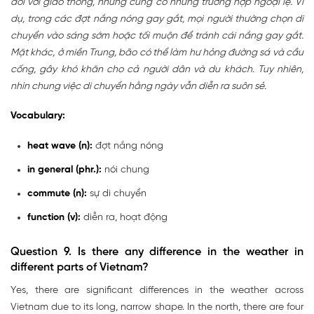
đối với giao thông, nhưng cũng có những trường hợp ngoại lệ. Ví
dụ, trong các đợt nắng nóng gay gắt, mọi người thường chọn di
chuyển vào sáng sớm hoặc tối muộn để tránh cái nắng gay gắt.
Mặt khác, ở miền Trung, bão có thể làm hư hỏng đường sá và cầu
cống, gây khó khăn cho cả người dân và du khách. Tuy nhiên,
nhìn chung việc di chuyển hằng ngày vẫn diễn ra suôn sẻ.
Vocabulary:
heat wave (n):
đợt nắng nóng
in general (phr.):
nói chung
commute (n):
sự di chuyển
function (v):
diễn ra, hoạt động
Question 9.
Is there any difference in the weather in
different parts of Vietnam?
Yes, there are significant differences in the weather across
Vietnam due to its long, narrow shape. In the north, there are four