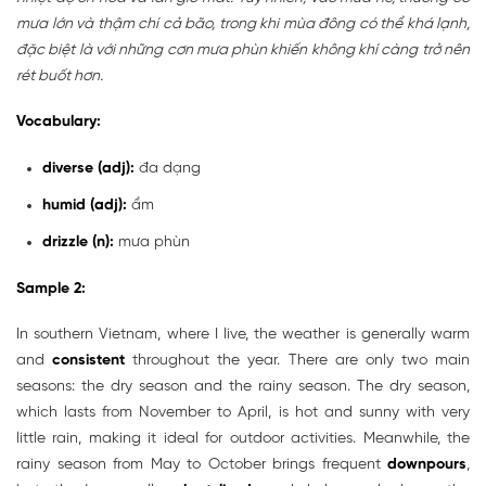
mưa lớn và thậm chí cả bão, trong khi mùa đông có thể khá lạnh,
đặc biệt là với những cơn mưa phùn khiến không khí càng trở nên
rét buốt hơn.
Vocabulary:
diverse (adj):
đa dạng
humid (adj):
ẩm
drizzle (n):
mưa phùn
Sample 2:
In southern Vietnam, where I live, the weather is generally warm
and
consistent
throughout the year. There are only two main
seasons: the dry season and the rainy season. The dry season,
which lasts from November to April, is hot and sunny with very
little rain, making it ideal for outdoor activities. Meanwhile, the
rainy season from May to October brings frequent
downpours
,