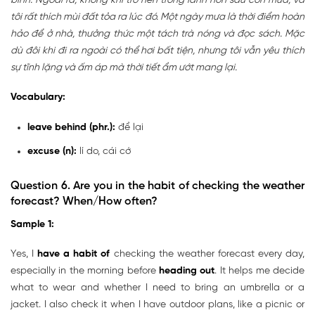
bình. Ngoài ra, không khí trở nên trong lành hơn sau cơn mưa, và
tôi rất thích mùi đất tỏa ra lúc đó. Một ngày mưa là thời điểm hoàn
hảo để ở nhà, thưởng thức một tách trà nóng và đọc sách. Mặc
dù đôi khi đi ra ngoài có thể hơi bất tiện, nhưng tôi vẫn yêu thích
sự tĩnh lặng và ấm áp mà thời tiết ẩm ướt mang lại.
Vocabulary:
leave behind (phr.):
để lại
excuse (n):
lí do, cái cớ
Question 6. Are you in the habit of checking the weather
forecast? When/How often?
Sample 1:
Yes, I
have a habit of
checking the weather forecast every day,
especially in the morning before
heading out
. It helps me decide
what to wear and whether I need to bring an umbrella or a
jacket. I also check it when I have outdoor plans, like a picnic or