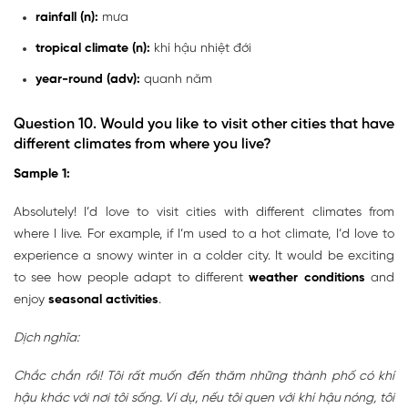
rainfall (n):
mưa
tropical climate (n):
khí hậu nhiệt đới
year-round (adv):
quanh năm
Question 10.
Would you like to visit other cities that have
different climates from where you live?
Sample 1:
Absolutely! I’d love to visit cities with different climates from
where I live. For example, if I’m used to a hot climate, I’d love to
experience a snowy winter in a colder city. It would be exciting
to see how people adapt to different
weather conditions
and
enjoy
seasonal activities
.
Dịch nghĩa:
Chắc chắn rồi! Tôi rất muốn đến thăm những thành phố có khí
hậu khác với nơi tôi sống. Ví dụ, nếu tôi quen với khí hậu nóng, tôi