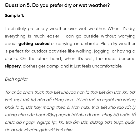
Question 5.
Do you prefer dry or wet weather?
Sample 1:
I definitely prefer dry weather over wet weather. When it’s dry,
everything is much easier—I can go outside without worrying
about
getting soaked
or carrying an umbrella. Plus, dry weather
is perfect for outdoor activities like walking, jogging, or having a
picnic. On the other hand, when it’s wet, the roads become
slippery
, clothes get damp, and it just feels uncomfortable.
Dịch nghĩa:
Tôi chắc chắn thích thời tiết khô ráo hơn là thời tiết ẩm ướt. Khi trời
khô, mọi thứ trở nên dễ dàng hơn—tôi có thể ra ngoài mà không
phải lo bị ướt hay mang theo ô. Hơn nữa, thời tiết khô ráo rất lý
tưởng cho các hoạt động ngoài trời như đi dạo, chạy bộ hoặc tổ
chức dã ngoại. Ngược lại, khi trời ẩm ướt, đường trơn trượt, quần
áo bị ướt và cảm giác rất khó chịu.