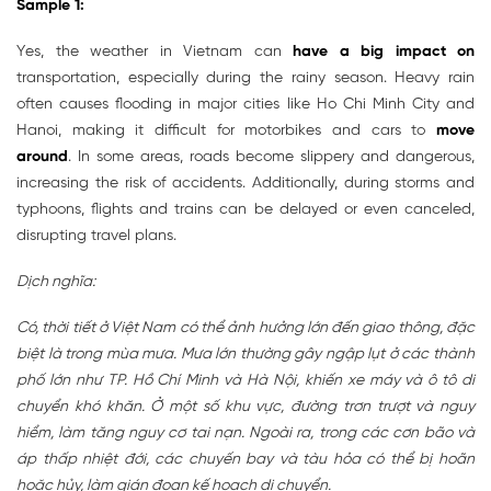
Sample 1:
Yes, the weather in Vietnam can
have a big impact on
transportation, especially during the rainy season. Heavy rain
often causes flooding in major cities like Ho Chi Minh City and
Hanoi, making it difficult for motorbikes and cars to
move
around
. In some areas, roads become slippery and dangerous,
increasing the risk of accidents. Additionally, during storms and
typhoons, flights and trains can be delayed or even canceled,
disrupting travel plans.
Dịch nghĩa:
Có, thời tiết ở Việt Nam có thể ảnh hưởng lớn đến giao thông, đặc
biệt là trong mùa mưa. Mưa lớn thường gây ngập lụt ở các thành
phố lớn như TP. Hồ Chí Minh và Hà Nội, khiến xe máy và ô tô di
chuyển khó khăn. Ở một số khu vực, đường trơn trượt và nguy
hiểm, làm tăng nguy cơ tai nạn. Ngoài ra, trong các cơn bão và
áp thấp nhiệt đới, các chuyến bay và tàu hỏa có thể bị hoãn
hoặc hủy, làm gián đoạn kế hoạch di chuyển.