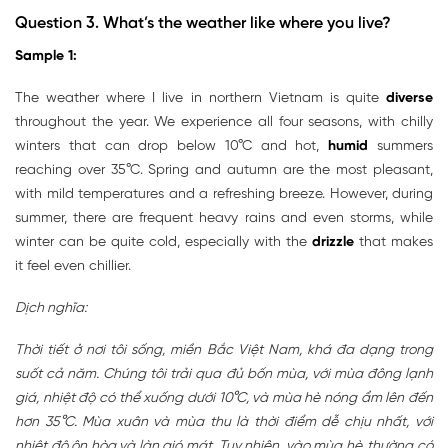
Question 3.
What’s the weather like where you live?
Sample 1:
The weather where I live in northern Vietnam is quite
diverse
throughout the year. We experience all four seasons, with chilly
winters that can drop below 10°C and hot,
humid
summers
reaching over 35°C. Spring and autumn are the most pleasant,
with mild temperatures and a refreshing breeze. However, during
summer, there are frequent heavy rains and even storms, while
winter can be quite cold, especially with the
drizzle
that makes
it feel even chillier.
Dịch nghĩa:
Thời tiết ở nơi tôi sống, miền Bắc Việt Nam, khá đa dạng trong
suốt cả năm. Chúng tôi trải qua đủ bốn mùa, với mùa đông lạnh
giá, nhiệt độ có thể xuống dưới 10°C, và mùa hè nóng ẩm lên đến
hơn 35°C. Mùa xuân và mùa thu là thời điểm dễ chịu nhất, với
nhiệt độ ôn hòa và làn gió mát. Tuy nhiên, vào mùa hè, thường có