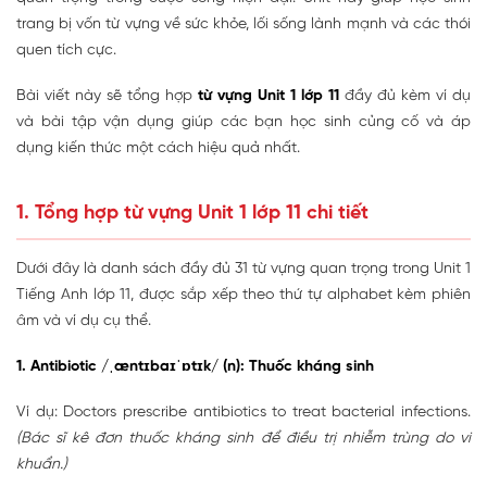
trang bị vốn từ vựng về sức khỏe, lối sống lành mạnh và các thói
quen tích cực.
Bài viết này sẽ tổng hợp
từ vựng Unit 1 lớp 11
đầy đủ kèm ví dụ
và bài tập vận dụng giúp các bạn học sinh củng cố và áp
dụng kiến thức một cách hiệu quả nhất.
1. Tổng hợp từ vựng Unit 1 lớp 11 chi tiết
Dưới đây là danh sách đầy đủ 31 từ vựng quan trọng trong Unit 1
Tiếng Anh lớp 11, được sắp xếp theo thứ tự alphabet kèm phiên
âm và ví dụ cụ thể.
1. Antibiotic /ˌæntɪbaɪˈɒtɪk/ (n): Thuốc kháng sinh
Ví dụ: Doctors prescribe antibiotics to treat bacterial infections.
(Bác sĩ kê đơn thuốc kháng sinh để điều trị nhiễm trùng do vi
khuẩn.)