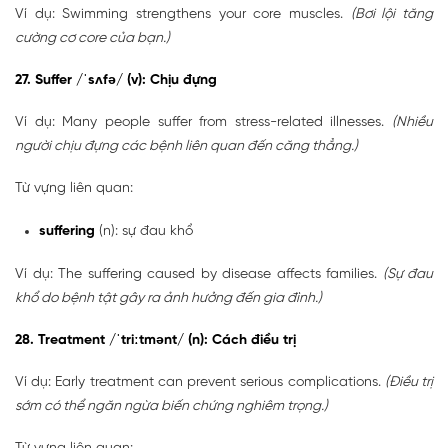
Ví dụ: Swimming strengthens your core muscles.
(Bơi lội tăng
cường cơ core của bạn.)
27. Suffer /ˈsʌfə/ (v): Chịu đựng
Ví dụ: Many people suffer from stress-related illnesses.
(Nhiều
người chịu đựng các bệnh liên quan đến căng thẳng.)
Từ vựng liên quan:
suffering
(n): sự đau khổ
Ví dụ: The suffering caused by disease affects families.
(Sự đau
khổ do bệnh tật gây ra ảnh hưởng đến gia đình.)
28. Treatment /ˈtriːtmənt/ (n): Cách điều trị
Ví dụ: Early treatment can prevent serious complications.
(Điều trị
sớm có thể ngăn ngừa biến chứng nghiêm trọng.)