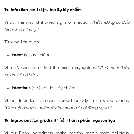
14. Infection /ɪnˈfekʃn/ (n): Sự lây nhiễm
Ví dụ: The wound showed signs of infection.
(Vết thương có dấu
hiệu nhiễm trùng.)
Từ vựng liên quan:
infect
(v): lây nhiễm
Ví dụ: Viruses can infect the respiratory system.
(Vi-rút có thể lây
nhiễm hệ hô hấp.)
infectious
(adj): có tính lây nhiễm
Ví dụ: Infectious diseases spread quickly in crowded places.
(Các bệnh truyền nhiễm lây lan nhanh ở nơi đông người.)
15. Ingredient /ɪnˈɡriːdiənt/ (n): Thành phần, nguyên liệu
Ví dụ: Fresh ingredients make healthy meals more delicious.