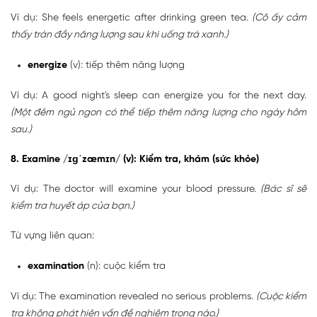
Ví dụ: She feels energetic after drinking green tea.
(Cô ấy cảm
thấy tràn đầy năng lượng sau khi uống trà xanh.)
energize
(v): tiếp thêm năng lượng
Ví dụ: A good night's sleep can energize you for the next day.
(Một đêm ngủ ngon có thể tiếp thêm năng lượng cho ngày hôm
sau.)
8. Examine /ɪɡˈzæmɪn/ (v): Kiểm tra, khám (sức khỏe)
Ví dụ: The doctor will examine your blood pressure.
(Bác sĩ sẽ
kiểm tra huyết áp của bạn.)
Từ vựng liên quan:
examination
(n): cuộc kiểm tra
Ví dụ: The examination revealed no serious problems.
(Cuộc kiểm
tra không phát hiện vấn đề nghiêm trọng nào.)