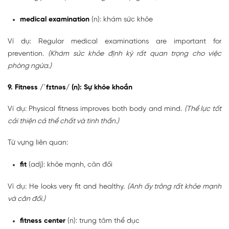
medical examination
(n): khám sức khỏe
Ví dụ: Regular medical examinations are important for
prevention.
(Khám sức khỏe định kỳ rất quan trọng cho việc
phòng ngừa.)
9. Fitness /ˈfɪtnəs/ (n): Sự khỏe khoắn
Ví dụ: Physical fitness improves both body and mind.
(Thể lực tốt
cải thiện cả thể chất và tinh thần.)
Từ vựng liên quan:
fit
(adj): khỏe mạnh, cân đối
Ví dụ: He looks very fit and healthy.
(Anh ấy trông rất khỏe mạnh
và cân đối.)
fitness center
(n): trung tâm thể dục