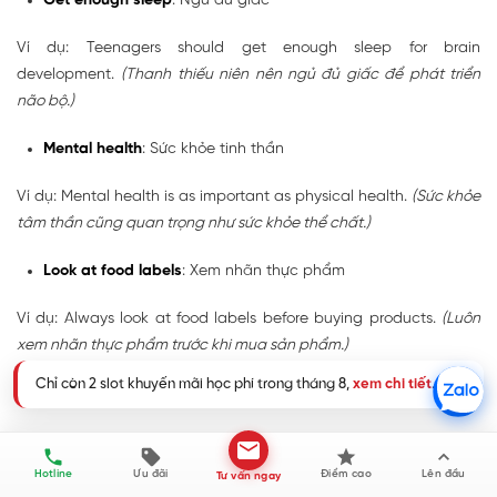
Get enough sleep
: Ngủ đủ giấc
Ví dụ: Teenagers should get enough sleep for brain
development.
(Thanh thiếu niên nên ngủ đủ giấc để phát triển
não bộ.)
Mental health
: Sức khỏe tinh thần
Ví dụ: Mental health is as important as physical health.
(Sức khỏe
tâm thần cũng quan trọng như sức khỏe thể chất.)
Look at food labels
: Xem nhãn thực phẩm
Ví dụ: Always look at food labels before buying products.
(Luôn
xem nhãn thực phẩm trước khi mua sản phẩm.)
Chỉ còn 2 slot khuyến mãi học phí trong tháng 8,
xem chi tiết
.
Pay attention to ingredients
: Chú ý đến thành phần
Ví dụ: Pay attention to ingredients when choosing healthy foods.
(Chú ý đến thành phần khi chọn thực phẩm lành mạnh.)
Hotline
Ưu đãi
Điểm cao
Lên đầu
Tư vấn ngay