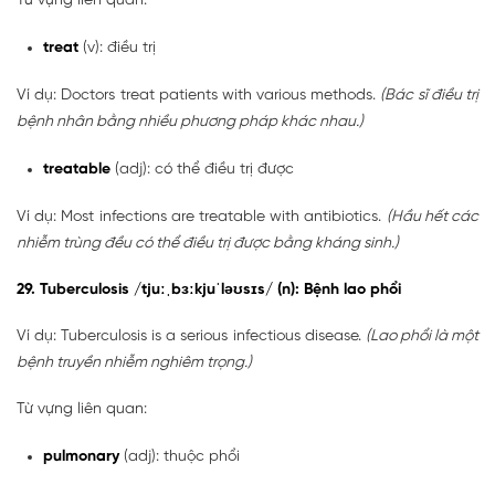
Từ vựng liên quan:
treat
(v): điều trị
Ví dụ: Doctors treat patients with various methods.
(Bác sĩ điều trị
bệnh nhân bằng nhiều phương pháp khác nhau.)
treatable
(adj): có thể điều trị được
Ví dụ: Most infections are treatable with antibiotics.
(Hầu hết các
nhiễm trùng đều có thể điều trị được bằng kháng sinh.)
29. Tuberculosis /tjuːˌbɜːkjuˈləʊsɪs/ (n): Bệnh lao phổi
Ví dụ: Tuberculosis is a serious infectious disease.
(Lao phổi là một
bệnh truyền nhiễm nghiêm trọng.)
Từ vựng liên quan:
pulmonary
(adj): thuộc phổi