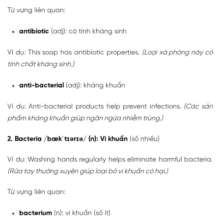
Từ vựng liên quan:
antibiotic
(adj): có tính kháng sinh
Ví dụ: This soap has antibiotic properties.
(Loại xà phòng này có
tính chất kháng sinh.)
anti-bacterial
(adj): kháng khuẩn
Ví dụ: Anti-bacterial products help prevent infections.
(Các sản
phẩm kháng khuẩn giúp ngăn ngừa nhiễm trùng.)
2. Bacteria /bækˈtɪərɪə/ (n): Vi khuẩn
(số nhiều)
Ví dụ: Washing hands regularly helps eliminate harmful bacteria.
(Rửa tay thường xuyên giúp loại bỏ vi khuẩn có hại.)
Từ vựng liên quan:
bacterium
(n): vi khuẩn (số ít)