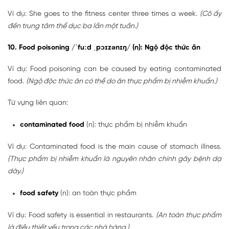
Ví dụ: She goes to the fitness center three times a week.
(Cô ấy
đến trung tâm thể dục ba lần một tuần.)
10. Food poisoning /ˈfuːd ˌpɔɪzənɪŋ/ (n): Ngộ độc thức ăn
Ví dụ: Food poisoning can be caused by eating contaminated
food.
(Ngộ độc thức ăn có thể do ăn thực phẩm bị nhiễm khuẩn.)
Từ vựng liên quan:
contaminated food
(n): thực phẩm bị nhiễm khuẩn
Ví dụ: Contaminated food is the main cause of stomach illness.
(Thực phẩm bị nhiễm khuẩn là nguyên nhân chính gây bệnh dạ
dày.)
food safety
(n): an toàn thực phẩm
Ví dụ: Food safety is essential in restaurants.
(An toàn thực phẩm
là điều thiết yếu trong các nhà hàng.)