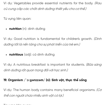
Ví dụ: Vegetables provide essential nutrients for the body.
(Rau
củ cung cấp các chất dinh dưỡng thiết yếu cho cơ thể.)
Từ vựng liên quan:
nutrition
(n): dinh dưỡng
Ví dụ: Good nutrition is fundamental for children's growth.
(Dinh
dưỡng tốt là nền tảng cho sự phát triển của trẻ em.)
nutritious
(adj): có dinh dưỡng
Ví dụ: A nutritious breakfast is important for students.
(Bữa sáng
dinh dưỡng rất quan trọng đối với học sinh.)
19. Organism /ˈɔːɡənɪzəm/ (n): Sinh vật, thực thể sống
Ví dụ: The human body contains many beneficial organisms.
(Cơ
thể con người chứa nhiều sinh vật có lợi.)