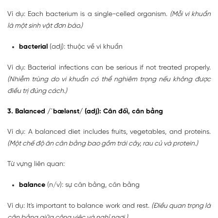
Ví dụ: Each bacterium is a single-celled organism.
(Mỗi vi khuẩn
là một sinh vật đơn bào.)
bacterial
(adj): thuộc về vi khuẩn
Ví dụ: Bacterial infections can be serious if not treated properly.
(Nhiễm trùng do vi khuẩn có thể nghiêm trọng nếu không được
điều trị đúng cách.)
3. Balanced /ˈbælənst/ (adj): Cân đối, cân bằng
Ví dụ: A balanced diet includes fruits, vegetables, and proteins.
(Một chế độ ăn cân bằng bao gồm trái cây, rau củ và protein.)
Từ vựng liên quan:
balance
(n/v): sự cân bằng, cân bằng
Ví dụ: It's important to balance work and rest.
(Điều quan trọng là
cân bằng giữa công việc và nghỉ ngơi.)