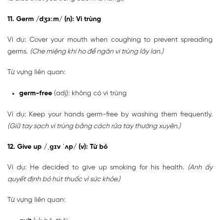
11. Germ /dʒɜːm/ (n): Vi trùng
Ví dụ: Cover your mouth when coughing to prevent spreading
germs.
(Che miệng khi ho để ngăn vi trùng lây lan.)
Từ vựng liên quan:
germ-free
(adj): không có vi trùng
Ví dụ: Keep your hands germ-free by washing them frequently.
(Giữ tay sạch vi trùng bằng cách rửa tay thường xuyên.)
12. Give up /ˌɡɪv ˈʌp/ (v): Từ bỏ
Ví dụ: He decided to give up smoking for his health.
(Anh ấy
quyết định bỏ hút thuốc vì sức khỏe.)
Từ vựng liên quan: