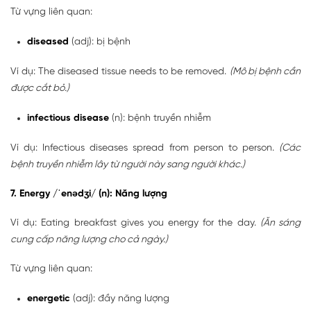
Từ vựng liên quan:
diseased
(adj): bị bệnh
Ví dụ: The diseased tissue needs to be removed.
(Mô bị bệnh cần
được cắt bỏ.)
infectious disease
(n): bệnh truyền nhiễm
Ví dụ: Infectious diseases spread from person to person.
(Các
bệnh truyền nhiễm lây từ người này sang người khác.)
7. Energy /ˈenədʒi/ (n): Năng lượng
Ví dụ: Eating breakfast gives you energy for the day.
(Ăn sáng
cung cấp năng lượng cho cả ngày.)
Từ vựng liên quan:
energetic
(adj): đầy năng lượng