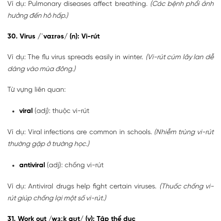
Ví dụ: Pulmonary diseases affect breathing.
(Các bệnh phổi ảnh
hưởng đến hô hấp.)
30. Virus /ˈvaɪrəs/ (n): Vi-rút
Ví dụ: The flu virus spreads easily in winter.
(Vi-rút cúm lây lan dễ
dàng vào mùa đông.)
Từ vựng liên quan:
viral
(adj): thuộc vi-rút
Ví dụ: Viral infections are common in schools.
(Nhiễm trùng vi-rút
thường gặp ở trường học.)
antiviral
(adj): chống vi-rút
Ví dụ: Antiviral drugs help fight certain viruses.
(Thuốc chống vi-
rút giúp chống lại một số vi-rút.)
31. Work out /wɜːk aʊt/ (v): Tập thể dục