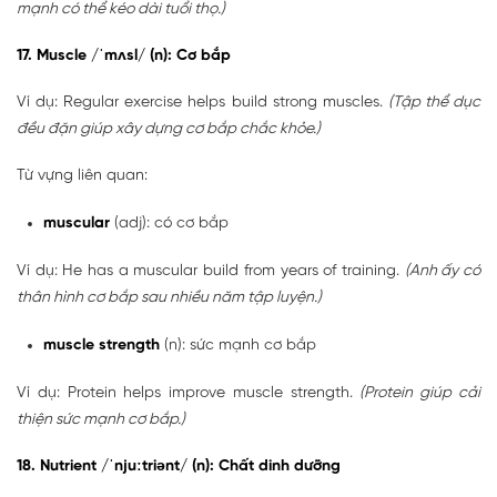
mạnh có thể kéo dài tuổi thọ.)
17. Muscle /ˈmʌsl/ (n): Cơ bắp
Ví dụ: Regular exercise helps build strong muscles.
(Tập thể dục
đều đặn giúp xây dựng cơ bắp chắc khỏe.)
Từ vựng liên quan:
muscular
(adj): có cơ bắp
Ví dụ: He has a muscular build from years of training.
(Anh ấy có
thân hình cơ bắp sau nhiều năm tập luyện.)
muscle strength
(n): sức mạnh cơ bắp
Ví dụ: Protein helps improve muscle strength.
(Protein giúp cải
thiện sức mạnh cơ bắp.)
18. Nutrient /ˈnjuːtriənt/ (n): Chất dinh dưỡng