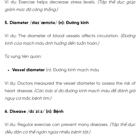
Ví dụ: Exercise helps decrease stress levels.
(Tập thể dục giúp
giảm mức độ căng thẳng.)
5. Diameter /daɪˈæmɪtə/ (n): Đường kính
Ví dụ: The diameter of blood vessels affects circulation.
(Đường
kính của mạch máu ảnh hưởng đến tuần hoàn.)
Từ vựng liên quan:
Vessel diameter
(n): Đường kính mạch máu
Ví dụ: Doctors measured the vessel diameter to assess the risk of
heart disease.
(Các bác sĩ đo đường kính mạch máu để đánh giá
nguy cơ mắc bệnh tim.)
6. Disease /dɪˈziːz/ (n): Bệnh
Ví dụ: Regular exercise can prevent many diseases.
(Tập thể dục
đều đặn có thể ngăn ngừa nhiều bệnh tật.)