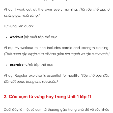
Ví dụ: I work out at the gym every morning.
(Tôi tập thể dục ở
phòng gym mỗi sáng.)
Từ vựng liên quan:
workout
(n): buổi tập thể dục
Ví dụ: My workout routine includes cardio and strength training.
(Thói quen tập luyện của tôi bao gồm tim mạch và tập sức mạnh.)
exercise
(v/n): tập thể dục
Ví dụ: Regular exercise is essential for health.
(Tập thể dục đều
đặn rất quan trọng cho sức khỏe.)
2. Các cụm từ vựng hay trong Unit 1 lớp 11
Dưới đây là một số cụm từ thường gặp trong chủ đề về sức khỏe