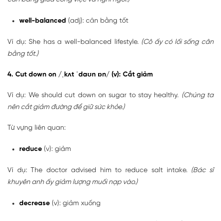
well-balanced
(adj): cân bằng tốt
Ví dụ: She has a well-balanced lifestyle.
(Cô ấy có lối sống cân
bằng tốt.)
4. Cut down on /ˌkʌt ˈdaʊn ɒn/ (v): Cắt giảm
Ví dụ: We should cut down on sugar to stay healthy.
(Chúng ta
nên cắt giảm đường để giữ sức khỏe.)
Từ vựng liên quan:
reduce
(v): giảm
Ví dụ: The doctor advised him to reduce salt intake.
(Bác sĩ
khuyên anh ấy giảm lượng muối nạp vào.)
decrease
(v): giảm xuống