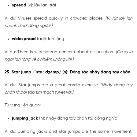
spread
(v): lây lan, trải
Ví dụ: Viruses spread quickly in crowded places.
(Vi-rút lây lan
nhanh ở nơi đông người.)
widespread
(adj): lan rộng
Ví dụ: There is widespread concern about air pollution.
(Có sự lo
ngại lan rộng về ô nhiễm không khí.)
25. Star jump /ˈstɑː dʒʌmp/ (n): Động tác nhảy dang tay chân
Ví dụ: Star jumps are a great cardio exercise.
(Nhảy dang tay
chân là bài tập tim mạch tuyệt vời.)
Từ vựng liên quan:
jumping jack
(n): nhảy dang tay chân (từ đồng nghĩa)
Ví dụ: Jumping jacks and star jumps are the same movement.