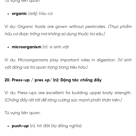
Từ vựng liên quan:
organic
(adj): hữu cơ
Ví dụ: Organic foods are grown without pesticides.
(Thực phẩm
hữu cơ được trồng mà không sử dụng thuốc trừ sâu.)
microorganism
(n): vi sinh vật
Ví dụ: Microorganisms play important roles in digestion.
(Vi sinh
vật đóng vai trò quan trọng trong tiêu hóa.)
20. Press-up /ˈpres ʌp/ (n): Động tác chống đẩy
Ví dụ: Press-ups are excellent for building upper body strength.
(Chống đẩy rất tốt để tăng cường sức mạnh phần thân trên.)
Từ vựng liên quan:
push-up
(n): hít đất (từ đồng nghĩa)