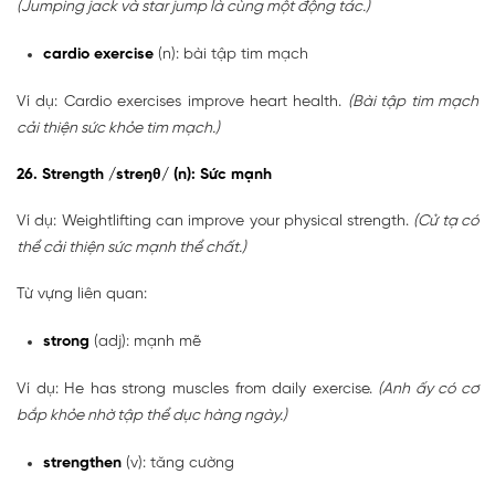
(Jumping jack và star jump là cùng một động tác.)
cardio exercise
(n): bài tập tim mạch
Ví dụ: Cardio exercises improve heart health.
(Bài tập tim mạch
cải thiện sức khỏe tim mạch.)
26. Strength /streŋθ/ (n): Sức mạnh
Ví dụ: Weightlifting can improve your physical strength.
(Cử tạ có
thể cải thiện sức mạnh thể chất.)
Từ vựng liên quan:
strong
(adj): mạnh mẽ
Ví dụ: He has strong muscles from daily exercise.
(Anh ấy có cơ
bắp khỏe nhờ tập thể dục hàng ngày.)
strengthen
(v): tăng cường