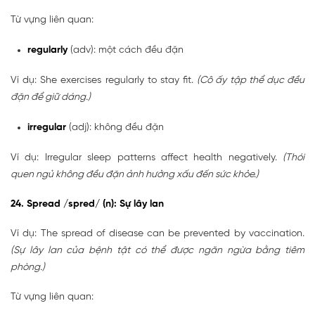
Từ vựng liên quan:
regularly
(adv): một cách đều đặn
Ví dụ: She exercises regularly to stay fit.
(Cô ấy tập thể dục đều
đặn để giữ dáng.)
irregular
(adj): không đều đặn
Ví dụ: Irregular sleep patterns affect health negatively.
(Thói
quen ngủ không đều đặn ảnh hưởng xấu đến sức khỏe.)
24. Spread /spred/ (n): Sự lây lan
Ví dụ: The spread of disease can be prevented by vaccination.
(Sự lây lan của bệnh tật có thể được ngăn ngừa bằng tiêm
phòng.)
Từ vựng liên quan: