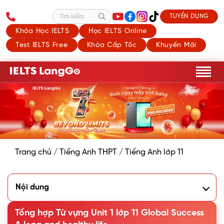
TUYỂN DỤNG
Tìm kiếm
Khóa Học IELTS
Học IELTS Online
Test IELTS Free
Khóa Cấp Tốc
Khuyến Mãi
Trang chủ
/
Tiếng Anh THPT
/
Tiếng Anh lớp 11
Nội dung
1. Tổng hợp từ vựng Unit 1 lớp 11 chi tiết
2. Các cụm từ vựng hay trong Unit 1 lớp 11
Tổng hợp Từ vựng Unit 1 lớp 11 Global Success
3. Bài tập từ vựng Tiếng Anh Unit 1 lớp 11