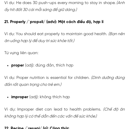
Ví dụ: He does 30 push-ups every morning to stay in shape.
(Anh
ấy hít đất 30 cái mỗi sáng để giữ dáng.)
21. Properly /ˈprɒpəli/ (adv): Một cách điều độ, hợp lí
Ví dụ: You should eat properly to maintain good health.
(Bạn nên
ăn uống hợp lý để duy trì sức khỏe tốt.)
Từ vựng liên quan:
proper
(adj): đúng đắn, thích hợp
Ví dụ: Proper nutrition is essential for children.
(Dinh dưỡng đúng
đắn rất quan trọng cho trẻ em.)
improper
(adj): không thích hợp
Ví dụ: Improper diet can lead to health problems.
(Chế độ ăn
không hợp lý có thể dẫn đến các vấn đề sức khỏe.)
22. Recipe /ˈresəpi/ (n): Công thức