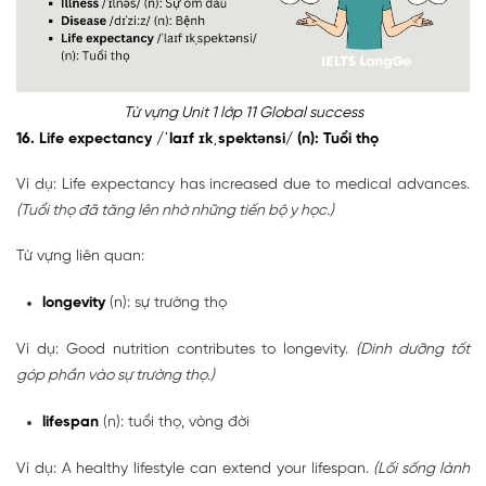
Từ vựng Unit 1 lớp 11 Global success
16. Life expectancy /ˈlaɪf ɪkˌspektənsi/ (n): Tuổi thọ
Ví dụ: Life expectancy has increased due to medical advances.
(Tuổi thọ đã tăng lên nhờ những tiến bộ y học.)
Từ vựng liên quan:
longevity
(n): sự trường thọ
Ví dụ: Good nutrition contributes to longevity.
(Dinh dưỡng tốt
góp phần vào sự trường thọ.)
lifespan
(n): tuổi thọ, vòng đời
Ví dụ: A healthy lifestyle can extend your lifespan.
(Lối sống lành