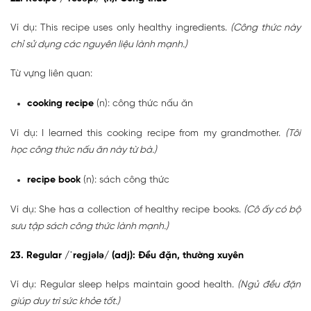
Ví dụ: This recipe uses only healthy ingredients.
(Công thức này
chỉ sử dụng các nguyên liệu lành mạnh.)
Từ vựng liên quan:
cooking recipe
(n): công thức nấu ăn
Ví dụ: I learned this cooking recipe from my grandmother.
(Tôi
học công thức nấu ăn này từ bà.)
recipe book
(n): sách công thức
Ví dụ: She has a collection of healthy recipe books.
(Cô ấy có bộ
sưu tập sách công thức lành mạnh.)
23. Regular /ˈreɡjələ/ (adj): Đều đặn, thường xuyên
Ví dụ: Regular sleep helps maintain good health.
(Ngủ đều đặn
giúp duy trì sức khỏe tốt.)