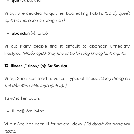
quit
(v): bỏ, thôi
Ví dụ: She decided to quit her bad eating habits.
(Cô ấy quyết
định bỏ thói quen ăn uống xấu.)
abandon
(v): từ bỏ
Ví dụ: Many people find it difficult to abandon unhealthy
lifestyles.
(Nhiều người thấy khó từ bỏ lối sống không lành mạnh.)
13. Illness /ˈɪlnəs/ (n): Sự ốm đau
Ví dụ: Stress can lead to various types of illness.
(Căng thẳng có
thể dẫn đến nhiều loại bệnh tật.)
Từ vựng liên quan:
ill
(adj): ốm, bệnh
Ví dụ: She has been ill for several days.
(Cô ấy đã ốm trong vài
ngày.)