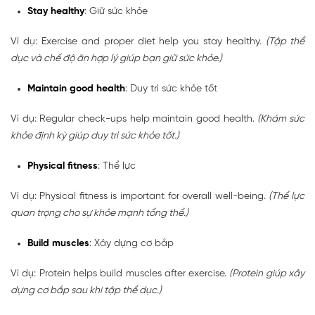
Stay healthy
: Giữ sức khỏe
Ví dụ: Exercise and proper diet help you stay healthy.
(Tập thể
dục và chế độ ăn hợp lý giúp bạn giữ sức khỏe.)
Maintain good health
: Duy trì sức khỏe tốt
Ví dụ: Regular check-ups help maintain good health.
(Khám sức
khỏe định kỳ giúp duy trì sức khỏe tốt.)
Physical fitness
: Thể lực
Ví dụ: Physical fitness is important for overall well-being.
(Thể lực
quan trọng cho sự khỏe mạnh tổng thể.)
Build muscles
: Xây dựng cơ bắp
Ví dụ: Protein helps build muscles after exercise.
(Protein giúp xây
dựng cơ bắp sau khi tập thể dục.)