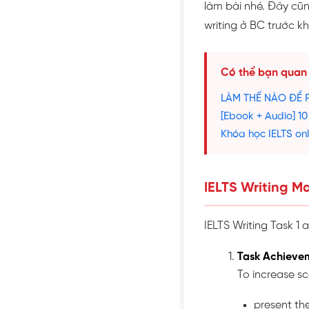
làm bài nhé. Đây cũ
writing ở BC trước k
Có thể bạn quan
LÀM THẾ NÀO ĐỂ 
[Ebook + Audio] 10
Khóa học IELTS onl
IELTS Writing 
IELTS Writing Task 1 
Task Achieve
To increase sc
present th