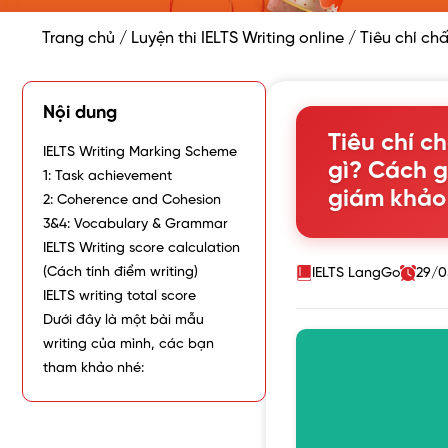
Trang chủ
/
Luyện thi IELTS Writing online
/
Tiêu chí ch
Nội dung
Tiêu chí ch
IELTS Writing Marking Scheme
gì? Cách g
1: Task achievement
giám khảo
2: Coherence and Cohesion
3&4: Vocabulary & Grammar
IELTS Writing score calculation
(Cách tính điểm writing)
IELTS LangGo
29/0
IELTS writing total score
Dưới đây là một bài mẫu
writing của mình, các bạn
tham khảo nhé: