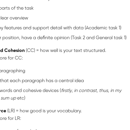
parts of the task
clear overview
ey features and support detail with data (Academic task 1)
r position, have a definite opinion (Task 2 and General task 1)
nd Cohesion
(CC) = how well is your text structured.
ore for CC:
ragraphing
that each paragraph has a central idea
 words and cohesive devices (
firstly
,
in contrast
,
thus
,
in my
 sum up
etc)
rce
(LR) = how good is your vocabulary.
ore for LR: