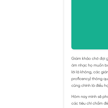
Giám khảo chờ đợi gì
âm nhạc họ muốn bạn
lời là không, các gi
proficency) thông qu
cũng chính là điều họ
Hôm nay mình sẽ phân
các tiêu chí chấm đi