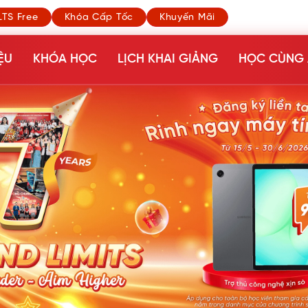
LTS Free
Khóa Cấp Tốc
Khuyến Mãi
ỆU
KHÓA HỌC
LỊCH KHAI GIẢNG
HỌC CÙNG 