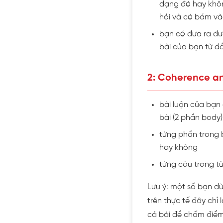
dạng đó hay không
hỏi và có bám và
bạn có đưa ra đượ
bài của bạn từ đầ
2: Coherence a
bài luận của bạn
bài (2 phần body)
từng phần trong b
hay không
từng câu trong t
Lưu ý: một số bạn dù
trên thực tế đây chỉ
cả bài để chấm điểm