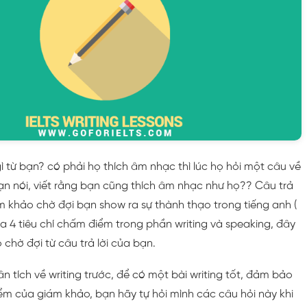
 từ bạn? có phải họ thích âm nhạc thì lúc họ hỏi một câu về
 nói, viết rằng bạn cũng thích âm nhạc như họ?? Câu trả
ám khảo chờ đợi bạn show ra sự thành thạo trong tiếng anh (
a 4 tiêu chí chấm điểm trong phần writing và speaking, đây
 chờ đợi từ câu trả lời của bạn.
 tích về writing trước, để có một bài writing tốt, đảm bảo
ểm của giám khảo, bạn hãy tự hỏi mình các câu hỏi này khi