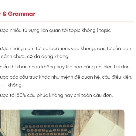
y & Grammar
ợc nhiều từ vựng liên quan tới topic không ( topic
ược những cụm từ, collocations vào không, các từ của bạn
 cảnh chưa, có đa dạng không.
iều thì khác nhau không hay lúc nào cũng chỉ hiện tại đơn.
ược các cấu trúc khác như mệnh đề quan hệ, câu điều kiện,
--- không.
ược tới 80% câu phức không hay chỉ toàn câu đơn.