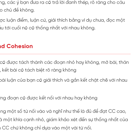
, các ý bạn đưa ra có trả lời đanh thép, rõ ràng cho câu
o chủ đề không.
c luận điểm, luận cứ, giải thích bằng ví dụ chưa, đọc một
u tới cuối nó có thống nhất với nhau không.
nd Cohesion
 có được tách thành các đoạn nhỏ hay không, mở bài, thân
, kết bài có tách biệt rõ ràng không
ài luận của bạn có giải thích và gắn kết chặt chẽ với nhau
ừng đoạn có được kết nối với nhau hay không
ng một số từ nối vào và nghĩ như thế là đủ để đạt CC cao,
 là một khía cạnh nhỏ, giám khảo xét đến sự thống nhất của
 CC chứ không chỉ dựa vào một vài từ nối.