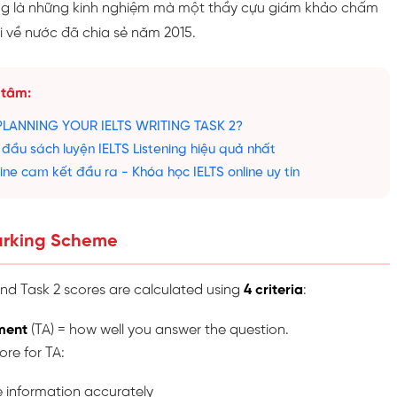
ng là những kinh nghiệm mà một thầy cựu giám khảo chấm
hi về nước đã chia sẻ năm 2015.
 tâm:
PLANNING YOUR IELTS WRITING TASK 2?
 đầu sách luyện IELTS Listening hiệu quả nhất
ine cam kết đầu ra - Khóa học IELTS online uy tín
Marking Scheme
and Task 2 scores are calculated using
4 criteria
:
ment
(TA) = how well you answer the question.
ore for TA:
e information accurately