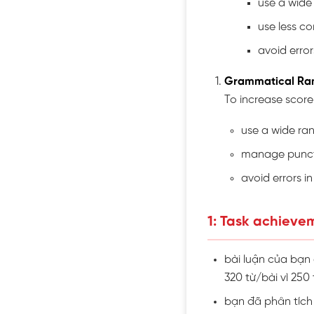
use a wide
use less c
avoid error
Grammatical Ra
To increase score
use a wide ra
manage punct
avoid errors i
1: Task achieve
bài luận của bạn 
320 từ/bài vì 250
bạn đã phân tích