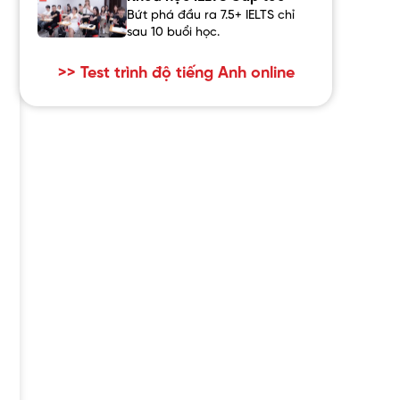
Bứt phá đầu ra 7.5+ IELTS chỉ
sau 10 buổi học.
>> Test trình độ tiếng Anh online