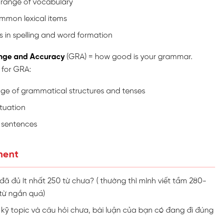
 range of vocabulary
ommon lexical items
s in spelling and word formation
nge and Accuracy
(GRA) = how good is your grammar.
 for GRA:
nge of grammatical structures and tenses
uation
n sentences
ment
đã đủ ít nhất 250 từ chưa? ( thường thì mình viết tầm 280-
 từ ngắn quá)
 kỹ topic và câu hỏi chưa, bài luận của bạn có đang đi đúng