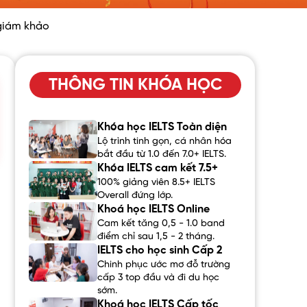
 giám khảo
THÔNG TIN KHÓA HỌC
Khóa học IELTS Toàn diện
Lộ trình tinh gọn, cá nhân hóa
bắt đầu từ 1.0 đến 7.0+ IELTS.
Khóa IELTS cam kết 7.5+
100% giảng viên 8.5+ IELTS
Overall đứng lớp.
Khoá học IELTS Online
Cam kết tăng 0,5 - 1.0 band
điểm chỉ sau 1,5 - 2 tháng.
IELTS cho học sinh Cấp 2
Chinh phục ước mơ đỗ trường
cấp 3 top đầu và đi du học
sớm.
Khoá học IELTS Cấp tốc