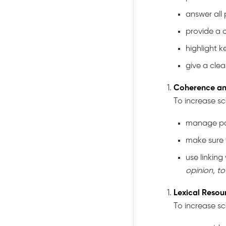
answer all 
provide a 
highlight k
give a clea
Coherence a
To increase sc
manage pa
make sure 
use linking
opinion
,
to
Lexical Resou
To increase sc