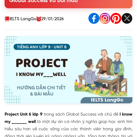
Global Success và bài mẫu
his/her answers.
2. Make a poster, including his/her photo and the
information you have noted.
IELTS LangGo
29/01/2026
3. Present your poster to the class.
II. Bài mẫu thuyết trình Project Unit 6 lớp 9
Project Unit 6 lớp 9
trong sách Global Success với chủ đề
I know
my _______ well
là một dự án cá nhân ý nghĩa giúp học sinh tìm
hiểu sâu hơn về cuộc sống của các thành viên trong gia đình,
đồng thời rèn luyện kỹ năng phỏng vấn, tổng hợp thông tin và