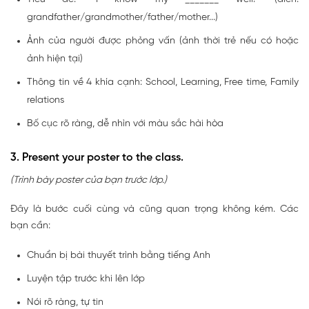
grandfather/grandmother/father/mother...)
Ảnh của người được phỏng vấn (ảnh thời trẻ nếu có hoặc
ảnh hiện tại)
Thông tin về 4 khía cạnh: School, Learning, Free time, Family
relations
Bố cục rõ ràng, dễ nhìn với màu sắc hài hòa
3. Present your poster to the class.
(Trình bày poster của bạn trước lớp.)
Đây là bước cuối cùng và cũng quan trọng không kém. Các
bạn cần:
Chuẩn bị bài thuyết trình bằng tiếng Anh
Luyện tập trước khi lên lớp
Nói rõ ràng, tự tin