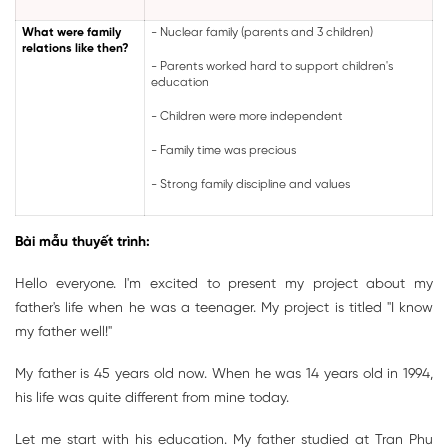
What were family
- Nuclear family (parents and 3 children)
relations like then?
- Parents worked hard to support children's
education
- Children were more independent
- Family time was precious
- Strong family discipline and values
Bài mẫu thuyết trình:
Hello everyone. I'm excited to present my project about my
father's life when he was a teenager. My project is titled "I know
my father well!"
My father is 45 years old now. When he was 14 years old in 1994,
his life was quite different from mine today.
Let me start with his education. My father studied at Tran Phu