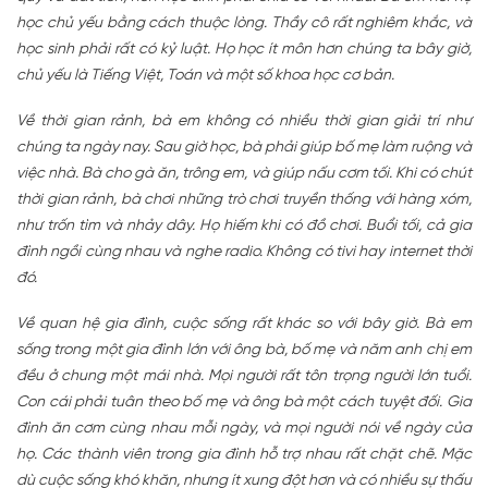
học chủ yếu bằng cách thuộc lòng. Thầy cô rất nghiêm khắc, và
học sinh phải rất có kỷ luật. Họ học ít môn hơn chúng ta bây giờ,
chủ yếu là Tiếng Việt, Toán và một số khoa học cơ bản.
Về thời gian rảnh, bà em không có nhiều thời gian giải trí như
chúng ta ngày nay. Sau giờ học, bà phải giúp bố mẹ làm ruộng và
việc nhà. Bà cho gà ăn, trông em, và giúp nấu cơm tối. Khi có chút
thời gian rảnh, bà chơi những trò chơi truyền thống với hàng xóm,
như trốn tìm và nhảy dây. Họ hiếm khi có đồ chơi. Buổi tối, cả gia
đình ngồi cùng nhau và nghe radio. Không có tivi hay internet thời
đó.
Về quan hệ gia đình, cuộc sống rất khác so với bây giờ. Bà em
sống trong một gia đình lớn với ông bà, bố mẹ và năm anh chị em
đều ở chung một mái nhà. Mọi người rất tôn trọng người lớn tuổi.
Con cái phải tuân theo bố mẹ và ông bà một cách tuyệt đối. Gia
đình ăn cơm cùng nhau mỗi ngày, và mọi người nói về ngày của
họ. Các thành viên trong gia đình hỗ trợ nhau rất chặt chẽ. Mặc
dù cuộc sống khó khăn, nhưng ít xung đột hơn và có nhiều sự thấu