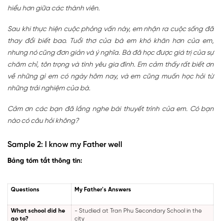
hiểu hơn giữa các thành viên.
Sau khi thực hiện cuộc phỏng vấn này, em nhận ra cuộc sống đã
thay đổi biết bao. Tuổi thơ của bà em khó khăn hơn của em,
nhưng nó cũng đơn giản và ý nghĩa. Bà đã học được giá trị của sự
chăm chỉ, tôn trọng và tình yêu gia đình. Em cảm thấy rất biết ơn
về những gì em có ngày hôm nay, và em cũng muốn học hỏi từ
những trải nghiệm của bà.
Cảm ơn các bạn đã lắng nghe bài thuyết trình của em. Có bạn
nào có câu hỏi không?
Sample 2: I know my Father well
Bảng tóm tắt thông tin:
Questions
My Father's Answers
What school did he
- Studied at Tran Phu Secondary School in the
go to?
city