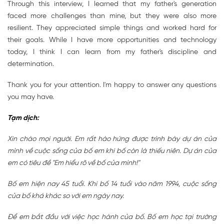
Through this interview, I learned that my father's generation
faced more challenges than mine, but they were also more
resilient. They appreciated simple things and worked hard for
their goals. While I have more opportunities and technology
today, I think I can learn from my father's discipline and
determination.
Thank you for your attention. I'm happy to answer any questions
you may have.
Tạm dịch:
Xin chào mọi người. Em rất hào hứng được trình bày dự án của
mình về cuộc sống của bố em khi bố còn là thiếu niên. Dự án của
em có tiêu đề "Em hiểu rõ về bố của mình!"
Bố em hiện nay 45 tuổi. Khi bố 14 tuổi vào năm 1994, cuộc sống
của bố khá khác so với em ngày nay.
Để em bắt đầu với việc học hành của bố. Bố em học tại trường