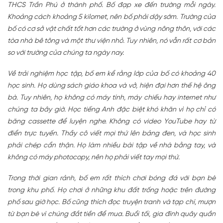
THCS Trần Phú ở thành phố. Bố đạp xe đến trường mỗi ngày.
Khoảng cách khoảng 5 kilomet, nên bố phải dậy sớm. Trường của
bố có cơ sở vật chất tốt hơn các trường ở vùng nông thôn, với các
tòa nhà bê tông và một thư viện nhỏ. Tuy nhiên, nó vẫn rất cơ bản
so với trường của chúng ta ngày nay.
Về trải nghiệm học tập, bố em kể rằng lớp của bố có khoảng 40
học sinh. Họ dùng sách giáo khoa và vở, hiện đại hơn thế hệ ông
bà. Tuy nhiên, họ không có máy tính, máy chiếu hay internet như
chúng ta bây giờ. Học tiếng Anh đặc biệt khó khăn vì họ chỉ có
băng cassette để luyện nghe. Không có video YouTube hay từ
điển trực tuyến. Thầy cô viết mọi thứ lên bảng đen, và học sinh
phải chép cẩn thận. Họ làm nhiều bài tập về nhà bằng tay, và
không có máy photocopy, nên họ phải viết tay mọi thứ.
Trong thời gian rảnh, bố em rất thích chơi bóng đá với bạn bè
trong khu phố. Họ chơi ở những khu đất trống hoặc trên đường
phố sau giờ học. Bố cũng thích đọc truyện tranh và tạp chí, mượn
từ bạn bè vì chúng đắt tiền để mua. Buổi tối, gia đình quây quần