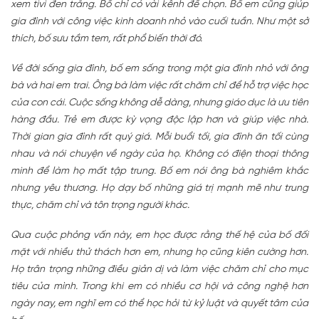
xem tivi đen trắng. Bố chỉ có vài kênh để chọn. Bố em cũng giúp
gia đình với công việc kinh doanh nhỏ vào cuối tuần. Như một sở
thích, bố sưu tầm tem, rất phổ biến thời đó.
Về đời sống gia đình, bố em sống trong một gia đình nhỏ với ông
bà và hai em trai. Ông bà làm việc rất chăm chỉ để hỗ trợ việc học
của con cái. Cuộc sống không dễ dàng, nhưng giáo dục là ưu tiên
hàng đầu. Trẻ em được kỳ vọng độc lập hơn và giúp việc nhà.
Thời gian gia đình rất quý giá. Mỗi buổi tối, gia đình ăn tối cùng
nhau và nói chuyện về ngày của họ. Không có điện thoại thông
minh để làm họ mất tập trung. Bố em nói ông bà nghiêm khắc
nhưng yêu thương. Họ dạy bố những giá trị mạnh mẽ như trung
thực, chăm chỉ và tôn trọng người khác.
Qua cuộc phỏng vấn này, em học được rằng thế hệ của bố đối
mặt với nhiều thử thách hơn em, nhưng họ cũng kiên cường hơn.
Họ trân trọng những điều giản dị và làm việc chăm chỉ cho mục
tiêu của mình. Trong khi em có nhiều cơ hội và công nghệ hơn
ngày nay, em nghĩ em có thể học hỏi từ kỷ luật và quyết tâm của