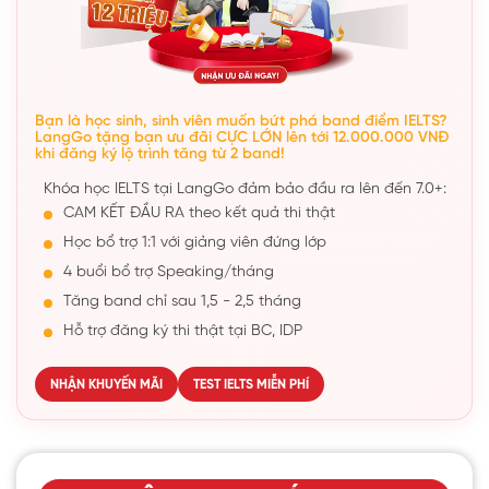
Bạn là học sinh, sinh viên muốn bứt phá band điểm IELTS?
LangGo tặng bạn ưu đãi CỰC LỚN lên tới 12.000.000 VNĐ
khi đăng ký lộ trình tăng từ 2 band!
Khóa học IELTS tại LangGo đảm bảo đầu ra lên đến 7.0+:
CAM KẾT ĐẦU RA theo kết quả thi thật
Học bổ trợ 1:1 với giảng viên đứng lớp
4 buổi bổ trợ Speaking/tháng
Tăng band chỉ sau 1,5 - 2,5 tháng
Hỗ trợ đăng ký thi thật tại BC, IDP
NHẬN KHUYẾN MÃI
TEST IELTS MIỄN PHÍ