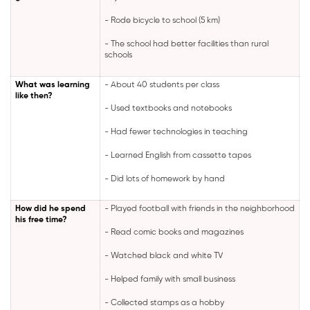
- Rode bicycle to school (5 km)
- The school had better facilities than rural
schools
What was learning
- About 40 students per class
like then?
- Used textbooks and notebooks
- Had fewer technologies in teaching
- Learned English from cassette tapes
- Did lots of homework by hand
How did he spend
- Played football with friends in the neighborhood
his free time?
- Read comic books and magazines
- Watched black and white TV
- Helped family with small business
- Collected stamps as a hobby