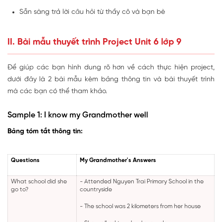
Sẵn sàng trả lời câu hỏi từ thầy cô và bạn bè
II. Bài mẫu thuyết trình Project Unit 6 lớp 9
Để giúp các bạn hình dung rõ hơn về cách thực hiện project,
dưới đây là 2 bài mẫu kèm bảng thông tin và bài thuyết trình
mà các bạn có thể tham khảo.
Sample 1: I know my Grandmother well
Bảng tóm tắt thông tin:
Questions
My Grandmother's Answers
What school did she
- Attended Nguyen Trai Primary School in the
go to?
countryside
- The school was 2 kilometers from her house