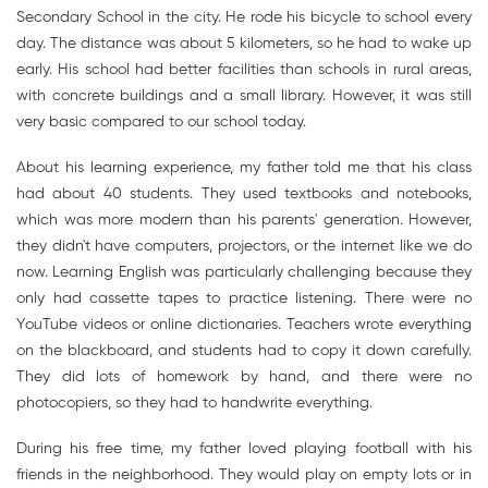
Secondary School in the city. He rode his bicycle to school every
day. The distance was about 5 kilometers, so he had to wake up
early. His school had better facilities than schools in rural areas,
with concrete buildings and a small library. However, it was still
very basic compared to our school today.
About his learning experience, my father told me that his class
had about 40 students. They used textbooks and notebooks,
which was more modern than his parents' generation. However,
they didn't have computers, projectors, or the internet like we do
now. Learning English was particularly challenging because they
only had cassette tapes to practice listening. There were no
YouTube videos or online dictionaries. Teachers wrote everything
on the blackboard, and students had to copy it down carefully.
They did lots of homework by hand, and there were no
photocopiers, so they had to handwrite everything.
During his free time, my father loved playing football with his
friends in the neighborhood. They would play on empty lots or in