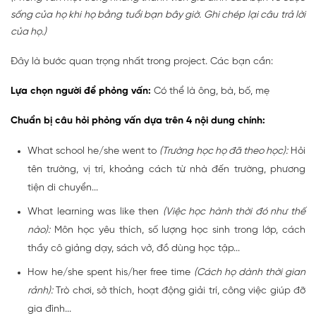
sống của họ khi họ bằng tuổi bạn bây giờ. Ghi chép lại câu trả lời
của họ.)
Đây là bước quan trọng nhất trong project. Các bạn cần:
Lựa chọn người để phỏng vấn:
Có thể là ông, bà, bố, mẹ
Chuẩn bị câu hỏi phỏng vấn dựa trên 4 nội dung chính:
What school he/she went to
(Trường học họ đã theo học):
Hỏi
tên trường, vị trí, khoảng cách từ nhà đến trường, phương
tiện di chuyển...
What learning was like then
(Việc học hành thời đó như thế
nào):
Môn học yêu thích, số lượng học sinh trong lớp, cách
thầy cô giảng dạy, sách vở, đồ dùng học tập...
How he/she spent his/her free time
(Cách họ dành thời gian
rảnh):
Trò chơi, sở thích, hoạt động giải trí, công việc giúp đỡ
gia đình...