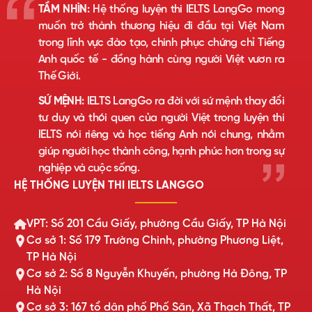
TẦM NHÌN:
Hệ thống luyện thi IELTS LangGo mong
muốn trở thành thương hiệu đi đầu tại Việt Nam
trong lĩnh vực đào tạo, chinh phục chứng chỉ Tiếng
Anh quốc tế - đồng hành cùng người Việt vươn ra
Thế Giới.
SỨ MỆNH:
IELTS LangGo ra đời với sứ mệnh thay đổi
tư duy và thói quen của người Việt trong luyện thi
IELTS nói riêng và học tiếng Anh nói chung, nhằm
giúp người học thành công, hạnh phúc hơn trong sự
nghiệp và cuộc sống.
HỆ THỐNG LUYỆN THI IELTS LANGGO
VPT: Số 201 Cầu Giấy, phường Cầu Giấy, TP Hà Nội
Cơ sở 1: Số 179 Trường Chinh, phường Phương Liệt,
TP Hà Nội
Cơ sở 2: Số 8 Nguyễn Khuyến, phường Hà Đông, TP
Hà Nội
Cơ sở 3: 167 tổ dân phố Phố Săn, Xã Thạch Thất, TP