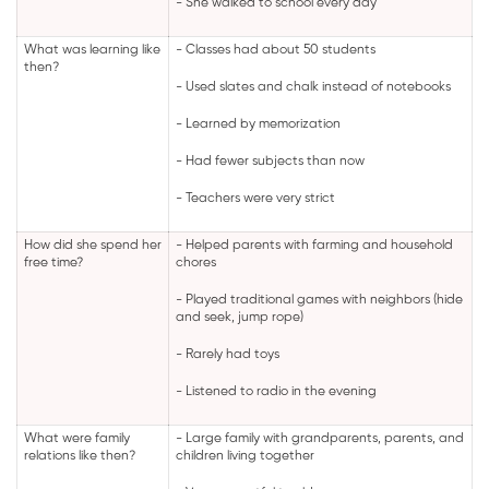
- She walked to school every day
What was learning like
- Classes had about 50 students
then?
- Used slates and chalk instead of notebooks
- Learned by memorization
- Had fewer subjects than now
- Teachers were very strict
How did she spend her
- Helped parents with farming and household
free time?
chores
- Played traditional games with neighbors (hide
and seek, jump rope)
- Rarely had toys
- Listened to radio in the evening
What were family
- Large family with grandparents, parents, and
relations like then?
children living together