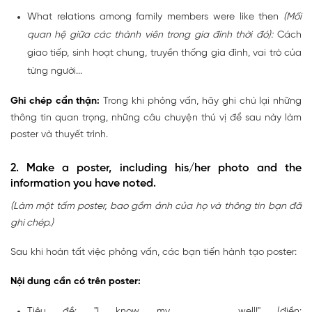
What relations among family members were like then
(Mối
quan hệ giữa các thành viên trong gia đình thời đó):
Cách
giao tiếp, sinh hoạt chung, truyền thống gia đình, vai trò của
từng người...
Ghi chép cẩn thận:
Trong khi phỏng vấn, hãy ghi chú lại những
thông tin quan trọng, những câu chuyện thú vị để sau này làm
poster và thuyết trình.
2. Make a poster, including his/her photo and the
information you have noted.
(Làm một tấm poster, bao gồm ảnh của họ và thông tin bạn đã
ghi chép.)
Sau khi hoàn tất việc phỏng vấn, các bạn tiến hành tạo poster:
Nội dung cần có trên poster:
Tiêu đề: "I know my _______ well!" (điền: