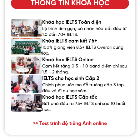
THÔNG TIN KHÓA HỌC
Khóa học IELTS Toàn diện
Lộ trình tinh gọn, cá nhân hóa bắt đầu từ
1.0 đến 7.0+ IELTS.
Khóa IELTS cam kết 7.5+
100% giảng viên 8.5+ IELTS Overall đứng
lớp.
Khoá học IELTS Online
Cam kết tăng 0,5 - 1.0 band điểm chỉ sau
1,5 - 2 tháng.
IELTS cho học sinh Cấp 2
Chinh phục ước mơ đỗ trường cấp 3 top
đầu và đi du học sớm.
Khoá học IELTS Cấp tốc
Bứt phá đầu ra 7.5+ IELTS chỉ sau 10 buổi
học.
>> Test trình độ tiếng Anh online