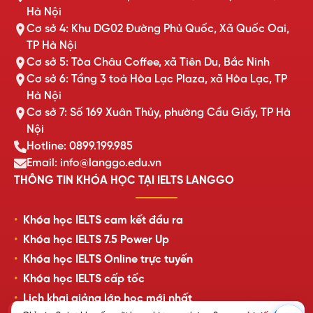
Hà Nội
Cơ sở 4: Khu DG02 Đường Phủ Quốc, Xã Quốc Oai,
TP Hà Nội
Cơ sở 5: Tòa Châu Coffee, xã Tiên Du, Bắc Ninh
Cơ sở 6: Tầng 3 toà Hòa Lạc Plaza, xã Hòa Lạc, TP
Hà Nội
Cơ sở 7: Số 169 Xuân Thủy, phường Cầu Giấy, TP Hà
Nội
Hotline: 0899.199.985
Email: info@langgo.edu.vn
THÔNG TIN KHÓA HỌC TẠI IELTS LANGGO
Khóa học IELTS cam kết đầu ra
Khóa học IELTS 7.5 Power Up
Khóa học IELTS Online trực tuyến
Khóa học IELTS cấp tốc
Lịch khai giảng lớp học mới nhất