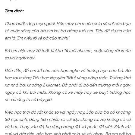
Tạm dịch:
Chào buổi sáng mọi người. Hôm nay em muốn chia sẻ với các bạn
về cuộc sống của bà em khi bà bằng tuổi em. Tiêu đề dự án của
em là "Em hiểu rõ về bà của mình!"
Bà em hiện nay 70 tuổi. Khi bà 14 tuổi như em, cuộc sống rất khác
so với ngày nay.
Đầu tiên, để em kể cho các bạn nghe về trường học của bà. Bà
học tại trường Tiểu học Nguyễn Trãi ở vùng nông thôn. Trường khá
xa nhà bà, khoảng 2 kilomet. Bà phải đi bộ đến trường mỗi ngày,
ngay cả khi trời mưa. Không có xe máy hay xe buýt trường học
như chúng ta có bây giờ.
Việc học thời đó rất khác so với ngày nay. Lớp của bà có khoảng
50 học sinh, đông hơn nhiều so với lớp chúng ta. Họ không có vở
và bút. Thay vào đó, họ dùng bảng đá và phấn để viết. Sách rất
quý và đắt tiền, nên học sinh phải chia sẻ với nhau. Bà em nói họ