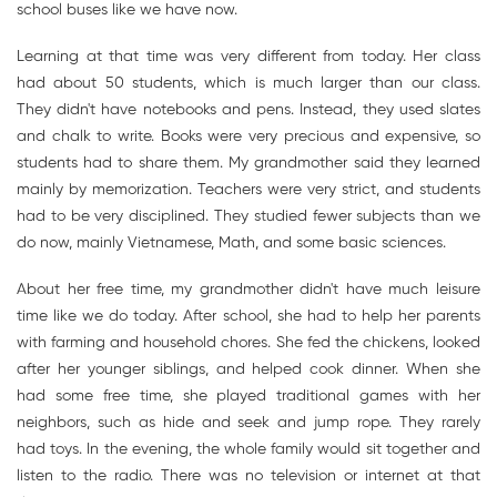
school buses like we have now.
Learning at that time was very different from today. Her class
had about 50 students, which is much larger than our class.
They didn't have notebooks and pens. Instead, they used slates
and chalk to write. Books were very precious and expensive, so
students had to share them. My grandmother said they learned
mainly by memorization. Teachers were very strict, and students
had to be very disciplined. They studied fewer subjects than we
do now, mainly Vietnamese, Math, and some basic sciences.
About her free time, my grandmother didn't have much leisure
time like we do today. After school, she had to help her parents
with farming and household chores. She fed the chickens, looked
after her younger siblings, and helped cook dinner. When she
had some free time, she played traditional games with her
neighbors, such as hide and seek and jump rope. They rarely
had toys. In the evening, the whole family would sit together and
listen to the radio. There was no television or internet at that