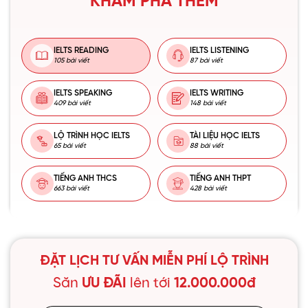
KHÁM PHÁ THÊM
IELTS READING
IELTS LISTENING
105 bài viết
87 bài viết
IELTS SPEAKING
IELTS WRITING
409 bài viết
148 bài viết
LỘ TRÌNH HỌC IELTS
TÀI LIỆU HỌC IELTS
65 bài viết
88 bài viết
TIẾNG ANH THCS
TIẾNG ANH THPT
663 bài viết
428 bài viết
ĐẶT LỊCH TƯ VẤN MIỄN PHÍ LỘ TRÌNH
Săn
ƯU ĐÃI
lên tới
12.000.000đ