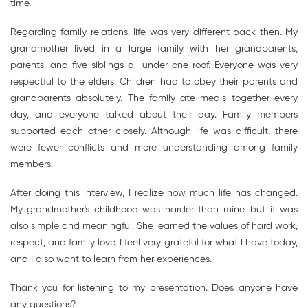
time.
Regarding family relations, life was very different back then. My
grandmother lived in a large family with her grandparents,
parents, and five siblings all under one roof. Everyone was very
respectful to the elders. Children had to obey their parents and
grandparents absolutely. The family ate meals together every
day, and everyone talked about their day. Family members
supported each other closely. Although life was difficult, there
were fewer conflicts and more understanding among family
members.
After doing this interview, I realize how much life has changed.
My grandmother's childhood was harder than mine, but it was
also simple and meaningful. She learned the values of hard work,
respect, and family love. I feel very grateful for what I have today,
and I also want to learn from her experiences.
Thank you for listening to my presentation. Does anyone have
any questions?