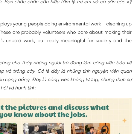
rẻ. Bạn chắc chắn cần hiểu tâm lý trẻ em và có sẵn các kỹ
isplays young people doing environmental work - cleaning up
 These are probably volunteers who care about making their
t's unpaid work, but really meaningful for society and the
 cùng cho thấy những người trẻ đang làm công việc bảo vệ
p và trồng cây. Có lẽ đây là những tình nguyện viên quan
iện cộng đồng. Đây là công việc không lương, nhưng thực sự
 hội và hành tinh.