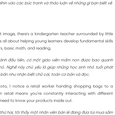
Nhìn vào các bức tranh và thảo luận về những gì bạn biết về
t image, there's a kindergarten teacher surrounded by little
 is all about helping young learners develop fundamental skills
ers, basic math, and reading.
h ảnh đầu tiên, có một giáo viên mầm non được bao quanh
hỏ. Nghề này chủ yếu là giúp những học sinh nhỏ tuổi phát
 bản như nhận biết chữ cái, toán cơ bản và đọc.
to, I notice a retail worker handing shopping bags to a
 retail means you're constantly interacting with different
need to know your products inside out.
thứ hai, tôi thấy một nhân viên bán lẻ đang đưa túi mua sắm