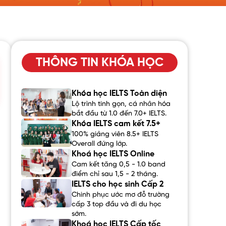
THÔNG TIN KHÓA HỌC
Khóa học IELTS Toàn diện
Lộ trình tinh gọn, cá nhân hóa
bắt đầu từ 1.0 đến 7.0+ IELTS.
Khóa IELTS cam kết 7.5+
100% giảng viên 8.5+ IELTS
Overall đứng lớp.
Khoá học IELTS Online
Cam kết tăng 0,5 - 1.0 band
điểm chỉ sau 1,5 - 2 tháng.
IELTS cho học sinh Cấp 2
Chinh phục ước mơ đỗ trường
cấp 3 top đầu và đi du học
sớm.
Khoá học IELTS Cấp tốc