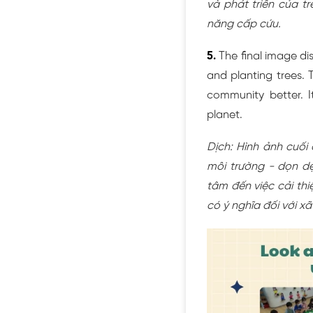
và phát triển của t
năng cấp cứu.
5.
The final image d
and planting trees.
community better. I
planet.
Dịch: Hình ảnh cuối
môi trường - dọn dẹ
tâm đến việc cải th
có ý nghĩa đối với xã