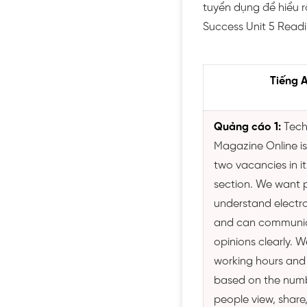
tuyển dụng để hiểu r
Success Unit 5 Readi
Tiếng 
Quảng cáo 1:
Tech
Magazine Online is l
two vacancies in i
section. We want 
understand electr
and can communic
opinions clearly. We
working hours and
based on the numb
people view, share