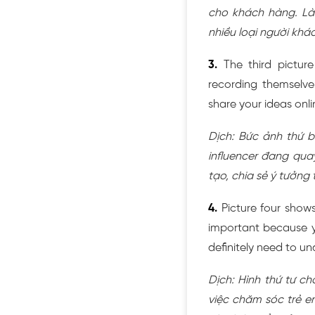
cho khách hàng. Làm
nhiều loại người khá
3.
The third picture
recording themselves
share your ideas onli
Dịch: Bức ảnh thứ 
influencer đang qua
tạo, chia sẻ ý tưởng
4.
Picture four shows
important because yo
definitely need to u
Dịch: Hình thứ tư c
việc chăm sóc trẻ e