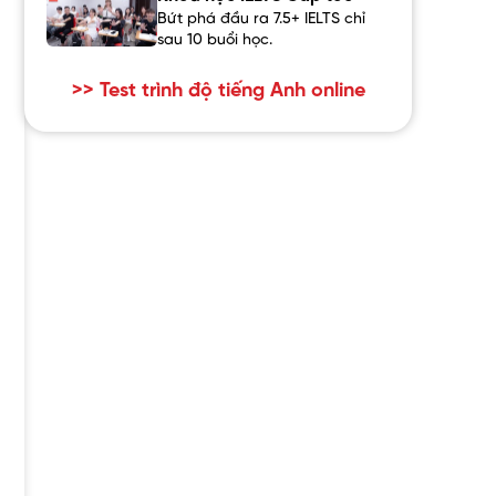
Bứt phá đầu ra 7.5+ IELTS chỉ
sau 10 buổi học.
>> Test trình độ tiếng Anh online