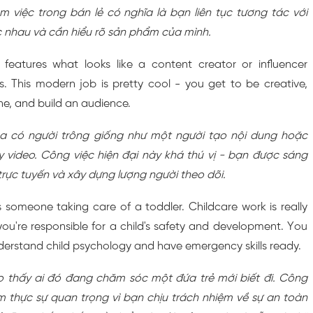
 việc trong bán lẻ có nghĩa là bạn liên tục tương tác với
c nhau và cần hiểu rõ sản phẩm của mình.
 features what looks like a content creator or influencer
. This modern job is pretty cool - you get to be creative,
ne, and build an audience.
ba có người trông giống như một người tạo nội dung hoặc
y video. Công việc hiện đại này khá thú vị - bạn được sáng
 trực tuyến và xây dựng lượng người theo dõi.
 someone taking care of a toddler. Childcare work is really
u're responsible for a child's safety and development. You
nderstand child psychology and have emergency skills ready.
ho thấy ai đó đang chăm sóc một đứa trẻ mới biết đi. Công
m thực sự quan trọng vì bạn chịu trách nhiệm về sự an toàn