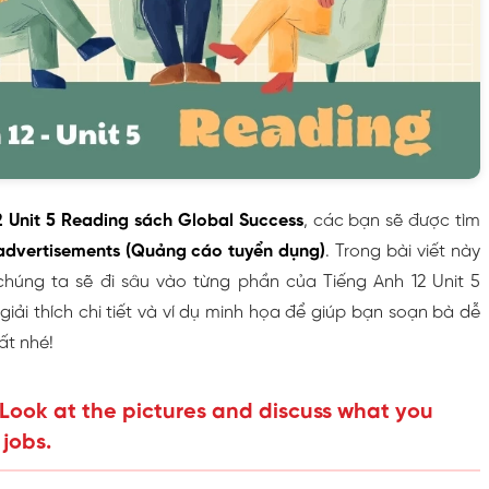
2 Unit 5 Reading sách Global Success
, các bạn sẽ được tìm
advertisements (Quảng cáo tuyển dụng)
. Trong bài viết này
húng ta sẽ đi sâu vào từng phần của Tiếng Anh 12 Unit 5
ải thích chi tiết và ví dụ minh họa để giúp bạn soạn bà dễ
ất nhé!
. Look at the pictures and discuss what you
jobs.