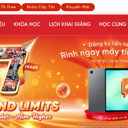
LTS Free
Khóa Cấp Tốc
Khuyến Mãi
ỆU
KHÓA HỌC
LỊCH KHAI GIẢNG
HỌC CÙNG 