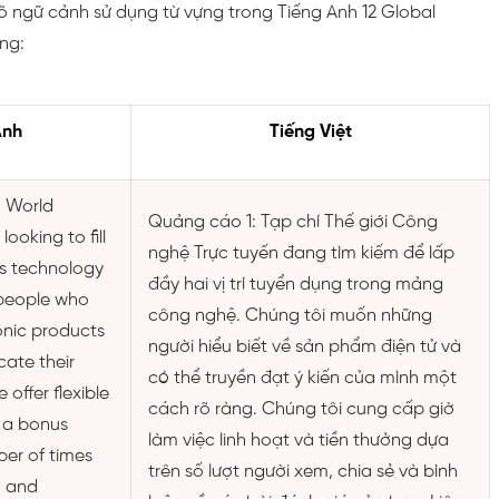
õ ngữ cảnh sử dụng từ vựng trong Tiếng Anh 12 Global
ng:
Anh
Tiếng Việt
 World
Quảng cáo 1: Tạp chí Thế giới Công
ooking to fill
nghệ Trực tuyến đang tìm kiếm để lấp
ts technology
đầy hai vị trí tuyển dụng trong mảng
people who
công nghệ. Chúng tôi muốn những
onic products
người hiểu biết về sản phẩm điện tử và
ate their
có thể truyền đạt ý kiến của mình một
 offer flexible
cách rõ ràng. Chúng tôi cung cấp giờ
 a bonus
làm việc linh hoạt và tiền thưởng dựa
er of times
trên số lượt người xem, chia sẻ và bình
, and