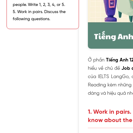
people. Write 1, 2, 3, 4, or 5.
5. Work in pairs. Discuss the
following questions.
Ở phần
Tiếng Anh 1
hiểu về chủ đề
Job 
của IELTS LangGo, c
Reading kèm những gi
dàng và hiệu quả nh
1. Work in pairs
know about the 