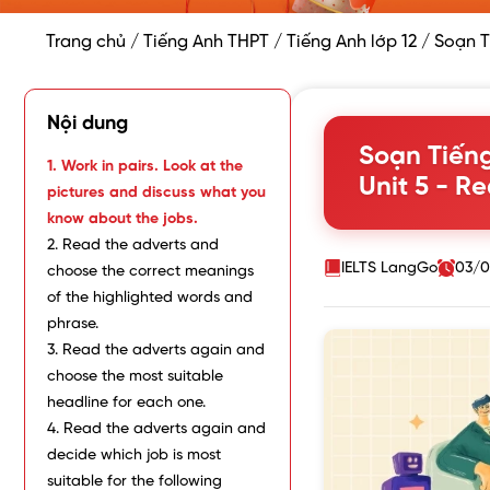
Trang chủ
/
Tiếng Anh THPT
/
Tiếng Anh lớp 12
/
Soạn T
Nội dung
Soạn Tiếng
1. Work in pairs. Look at the
Unit 5 - R
pictures and discuss what you
know about the jobs.
2. Read the adverts and
IELTS LangGo
03/0
choose the correct meanings
of the highlighted words and
phrase.
3. Read the adverts again and
choose the most suitable
headline for each one.
4. Read the adverts again and
decide which job is most
suitable for the following