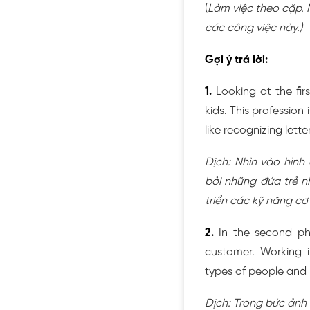
(
Làm việc theo cặp. 
các công việc này.)
Gợi ý trả lời:
1.
Looking at the firs
kids. This profession
like recognizing lett
Dịch: Nhìn vào hìn
bởi những đứa trẻ n
triển các kỹ năng cơ
2.
In the second pho
customer. Working in
types of people and 
Dịch: Trong bức ảnh 