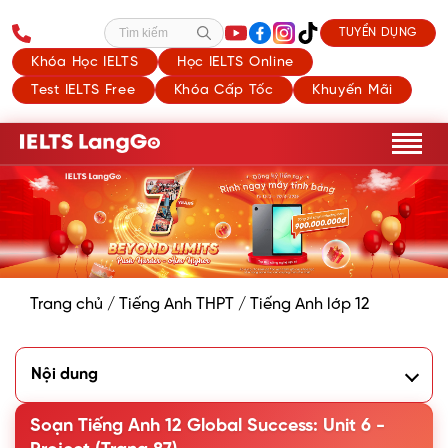
TUYỂN DỤNG
Tìm kiếm
Khóa Học IELTS
Học IELTS Online
Test IELTS Free
Khóa Cấp Tốc
Khuyến Mãi
Trang chủ
/
Tiếng Anh THPT
/
Tiếng Anh lớp 12
Nội dung
Your class is organising a Technology Fair. The theme is 'AI
in our daily lives'. Work in groups. Think of a way of using
Soạn Tiếng Anh 12 Global Success: Unit 6 -
AI in your daily life. This can be an existing or a new