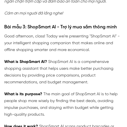
ngăn chặn trộm cắp và đảm bảo an toàn cho mọi người.
Cảm ơn mọi người đã lắng nghe!
Bài mẫu 3: ShopSmart AI - Trợ lý mua sắm thông minh
Good afternoon, class! Today we're presenting "ShopSmart AI" -
your intelligent shopping companion that makes online and
offline shopping smarter and more economical.
What is ShopSmart AI?
ShopSmart AI is a comprehensive
shopping assistant that helps users make better purchasing
decisions by providing price comparisons, product
recommendations, and budget management.
What is its purpose?
The main goal of ShopSmart AI is to help
people shop more wisely by finding the best deals, avoiding
impulse purchases, and staying within budget while getting
high-quality products.
How does it work?
ShopSmart AI scans product barcodes or