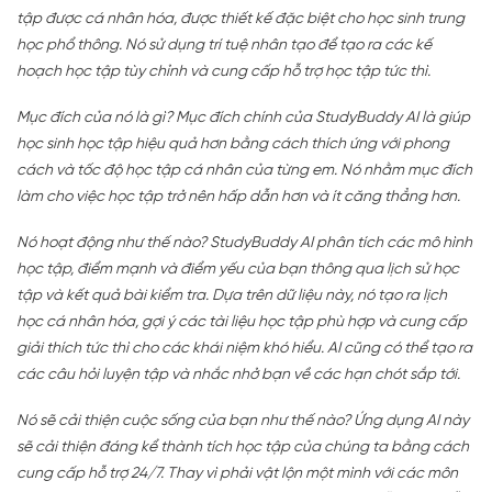
tập được cá nhân hóa, được thiết kế đặc biệt cho học sinh trung
học phổ thông. Nó sử dụng trí tuệ nhân tạo để tạo ra các kế
hoạch học tập tùy chỉnh và cung cấp hỗ trợ học tập tức thì.
Mục đích của nó là gì? Mục đích chính của StudyBuddy AI là giúp
học sinh học tập hiệu quả hơn bằng cách thích ứng với phong
cách và tốc độ học tập cá nhân của từng em. Nó nhằm mục đích
làm cho việc học tập trở nên hấp dẫn hơn và ít căng thẳng hơn.
Nó hoạt động như thế nào? StudyBuddy AI phân tích các mô hình
học tập, điểm mạnh và điểm yếu của bạn thông qua lịch sử học
tập và kết quả bài kiểm tra. Dựa trên dữ liệu này, nó tạo ra lịch
học cá nhân hóa, gợi ý các tài liệu học tập phù hợp và cung cấp
giải thích tức thì cho các khái niệm khó hiểu. AI cũng có thể tạo ra
các câu hỏi luyện tập và nhắc nhở bạn về các hạn chót sắp tới.
Nó sẽ cải thiện cuộc sống của bạn như thế nào? Ứng dụng AI này
sẽ cải thiện đáng kể thành tích học tập của chúng ta bằng cách
cung cấp hỗ trợ 24/7. Thay vì phải vật lộn một mình với các môn