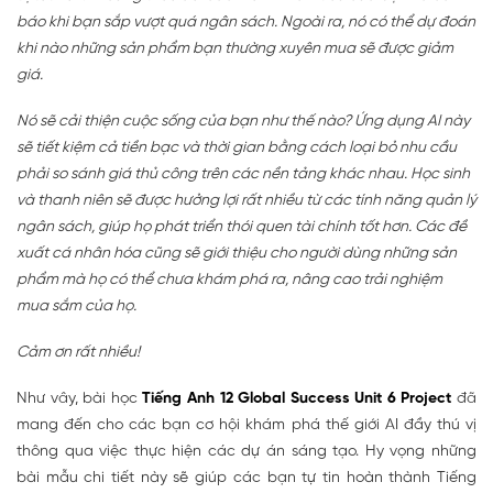
báo khi bạn sắp vượt quá ngân sách. Ngoài ra, nó có thể dự đoán
khi nào những sản phẩm bạn thường xuyên mua sẽ được giảm
giá.
Nó sẽ cải thiện cuộc sống của bạn như thế nào? Ứng dụng AI này
sẽ tiết kiệm cả tiền bạc và thời gian bằng cách loại bỏ nhu cầu
phải so sánh giá thủ công trên các nền tảng khác nhau. Học sinh
và thanh niên sẽ được hưởng lợi rất nhiều từ các tính năng quản lý
ngân sách, giúp họ phát triển thói quen tài chính tốt hơn. Các đề
xuất cá nhân hóa cũng sẽ giới thiệu cho người dùng những sản
phẩm mà họ có thể chưa khám phá ra, nâng cao trải nghiệm
mua sắm của họ.
Cảm ơn rất nhiều!
Như vây, bài học
Tiếng Anh 12 Global Success Unit 6 Project
đã
mang đến cho các bạn cơ hội khám phá thế giới AI đầy thú vị
thông qua việc thực hiện các dự án sáng tạo. Hy vọng những
bài mẫu chi tiết này sẽ giúp các bạn tự tin hoàn thành Tiếng