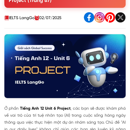
Project (Trang 87)
application. Use these questions as cues.
Bài mẫu 1: StudyBuddy AI - Trợ lý học tập thông minh
Bài mẫu 2: SmartEye AI - Hệ thống camera thông minh
IELTS LangGo
02/07/2025
Bài mẫu 3: ShopSmart AI - Trợ lý mua sắm thông minh
Ở phần
Tiếng Anh 12 Unit 6 Project
, các bạn sẽ được khám phá
về vai trò của trí tuệ nhân tạo (AI) trong cuộc sống hàng ngày
thông qua việc thực hiện một dự án nhóm sáng tạo. Chủ đề "AI
in our daily lives" không chỉ giúp các bạn rèn luyện kỹ năng