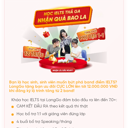
Bạn là học sinh, sinh viên muốn bứt phá band điểm IELTS?
LangGo tặng bạn ưu đãi CỰC LỚN lên tới 12.000.000 VNĐ
khi đăng ký lộ trình tăng từ 2 band!
Khóa học IELTS tại LangGo đảm bảo đầu ra lên đến 7.0+:
CAM KẾT ĐẦU RA theo kết quả thi thật
Học bổ trợ 1:1 với giảng viên đứng lớp
4 buổi bổ trợ Speaking/tháng