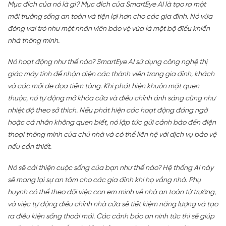
Mục đích của nó là gì? Mục đích của SmartEye AI là tạo ra một
môi trường sống an toàn và tiện lợi hơn cho các gia đình. Nó vừa
đóng vai trò như một nhân viên bảo vệ vừa là một bộ điều khiển
nhà thông minh.
Nó hoạt động như thế nào? SmartEye AI sử dụng công nghệ thị
giác máy tính để nhận diện các thành viên trong gia đình, khách
và các mối đe dọa tiềm tàng. Khi phát hiện khuôn mặt quen
thuộc, nó tự động mở khóa cửa và điều chỉnh ánh sáng cũng như
nhiệt độ theo sở thích. Nếu phát hiện các hoạt động đáng ngờ
hoặc cá nhân không quen biết, nó lập tức gửi cảnh báo đến điện
thoại thông minh của chủ nhà và có thể liên hệ với dịch vụ bảo vệ
nếu cần thiết.
Nó sẽ cải thiện cuộc sống của bạn như thế nào? Hệ thống AI này
sẽ mang lại sự an tâm cho các gia đình khi họ vắng nhà. Phụ
huynh có thể theo dõi việc con em mình về nhà an toàn từ trường,
và việc tự động điều chỉnh nhà cửa sẽ tiết kiệm năng lượng và tạo
ra điều kiện sống thoải mái. Các cảnh báo an ninh tức thì sẽ giúp