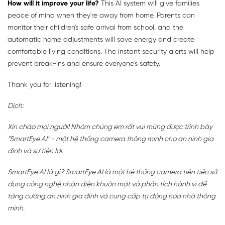
How will it improve your life?
This AI system will give families
peace of mind when they're away from home. Parents can
monitor their children's safe arrival from school, and the
automatic home adjustments will save energy and create
comfortable living conditions. The instant security alerts will help
prevent break-ins and ensure everyone's safety.
Thank you for listening!
Dịch:
Xin chào mọi người! Nhóm chúng em rất vui mừng được trình bày
"SmartEye AI" - một hệ thống camera thông minh cho an ninh gia
đình và sự tiện lợi.
SmartEye AI là gì? SmartEye AI là một hệ thống camera tiên tiến sử
dụng công nghệ nhận diện khuôn mặt và phân tích hành vi để
tăng cường an ninh gia đình và cung cấp tự động hóa nhà thông
minh.