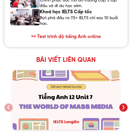
Chinh phục ước mơ đỗ trường cấp 3 top
đầu và đi du học sớm.
Khoá học IELTS Cấp tốc
Bứt phá đầu ra 7.5+ IELTS chỉ sau 10 buổi
học.
>> Test trình độ tiếng Anh online
BÀI VIẾT LIÊN QUAN
❮
❯