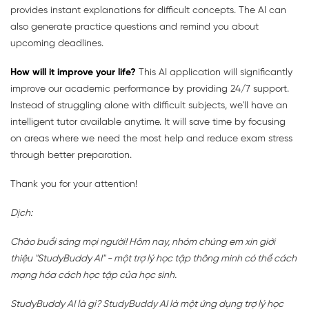
provides instant explanations for difficult concepts. The AI can
also generate practice questions and remind you about
upcoming deadlines.
How will it improve your life?
This AI application will significantly
improve our academic performance by providing 24/7 support.
Instead of struggling alone with difficult subjects, we'll have an
intelligent tutor available anytime. It will save time by focusing
on areas where we need the most help and reduce exam stress
through better preparation.
Thank you for your attention!
Dịch:
Chào buổi sáng mọi người! Hôm nay, nhóm chúng em xin giới
thiệu "StudyBuddy AI" - một trợ lý học tập thông minh có thể cách
mạng hóa cách học tập của học sinh.
StudyBuddy AI là gì? StudyBuddy AI là một ứng dụng trợ lý học