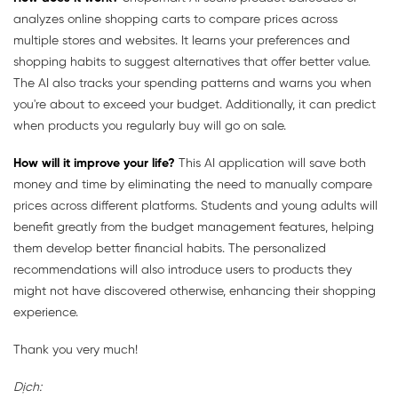
analyzes online shopping carts to compare prices across
multiple stores and websites. It learns your preferences and
shopping habits to suggest alternatives that offer better value.
The AI also tracks your spending patterns and warns you when
you're about to exceed your budget. Additionally, it can predict
when products you regularly buy will go on sale.
How will it improve your life?
This AI application will save both
money and time by eliminating the need to manually compare
prices across different platforms. Students and young adults will
benefit greatly from the budget management features, helping
them develop better financial habits. The personalized
recommendations will also introduce users to products they
might not have discovered otherwise, enhancing their shopping
experience.
Thank you very much!
Dịch: