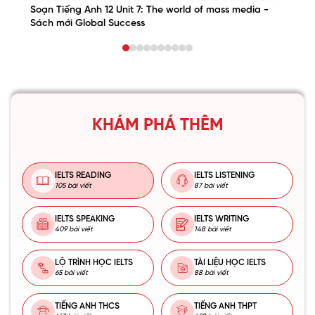
Soạn Tiếng Anh 12 Unit 7: The world of mass media -
Sách mới Global Success
KHÁM PHÁ THÊM
IELTS READING
IELTS LISTENING
105 bài viết
87 bài viết
IELTS SPEAKING
IELTS WRITING
409 bài viết
148 bài viết
LỘ TRÌNH HỌC IELTS
TÀI LIỆU HỌC IELTS
65 bài viết
88 bài viết
TIẾNG ANH THCS
TIẾNG ANH THPT