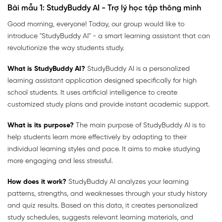
Bài mẫu 1: StudyBuddy AI - Trợ lý học tập thông minh
Good morning, everyone! Today, our group would like to
introduce "StudyBuddy AI" - a smart learning assistant that can
revolutionize the way students study.
What is StudyBuddy AI?
StudyBuddy AI is a personalized
learning assistant application designed specifically for high
school students. It uses artificial intelligence to create
customized study plans and provide instant academic support.
What is its purpose?
The main purpose of StudyBuddy AI is to
help students learn more effectively by adapting to their
individual learning styles and pace. It aims to make studying
more engaging and less stressful.
How does it work?
StudyBuddy AI analyzes your learning
patterns, strengths, and weaknesses through your study history
and quiz results. Based on this data, it creates personalized
study schedules, suggests relevant learning materials, and