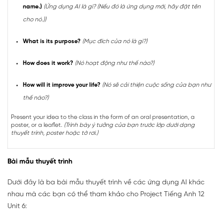
name.)
(Ứng dụng AI là gì? (Nếu đó là ứng dụng mới, hãy đặt tên
cho nó.))
What is its purpose?
(Mục đích của nó là gì?)
How does it work?
(Nó hoạt động như thế nào?)
How will it improve your life?
(Nó sẽ cải thiện cuộc sống của bạn như
thế nào?)
Present your idea to the class in the form of an oral presentation, a
poster, or a leaflet.
(Trình bày ý tưởng của bạn trước lớp dưới dạng
thuyết trình, poster hoặc tờ rơi.)
Bài mẫu thuyết trình
Dưới đây là ba bài mẫu thuyết trình về các ứng dụng AI khác
nhau mà các bạn có thể tham khảo cho Project Tiếng Anh 12
Unit 6: