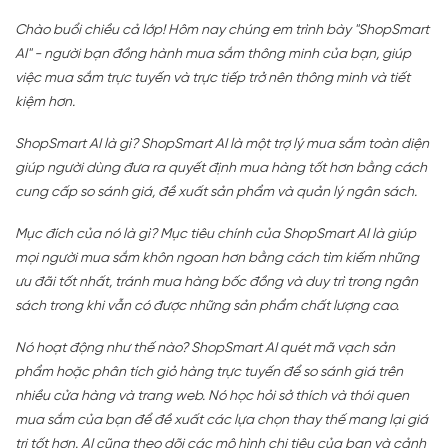
Chào buổi chiều cả lớp! Hôm nay chúng em trình bày "ShopSmart
AI" - người bạn đồng hành mua sắm thông minh của bạn, giúp
việc mua sắm trực tuyến và trực tiếp trở nên thông minh và tiết
kiệm hơn.
ShopSmart AI là gì? ShopSmart AI là một trợ lý mua sắm toàn diện
giúp người dùng đưa ra quyết định mua hàng tốt hơn bằng cách
cung cấp so sánh giá, đề xuất sản phẩm và quản lý ngân sách.
Mục đích của nó là gì? Mục tiêu chính của ShopSmart AI là giúp
mọi người mua sắm khôn ngoan hơn bằng cách tìm kiếm những
ưu đãi tốt nhất, tránh mua hàng bốc đồng và duy trì trong ngân
sách trong khi vẫn có được những sản phẩm chất lượng cao.
Nó hoạt động như thế nào? ShopSmart AI quét mã vạch sản
phẩm hoặc phân tích giỏ hàng trực tuyến để so sánh giá trên
nhiều cửa hàng và trang web. Nó học hỏi sở thích và thói quen
mua sắm của bạn để đề xuất các lựa chọn thay thế mang lại giá
trị tốt hơn. AI cũng theo dõi các mô hình chi tiêu của bạn và cảnh