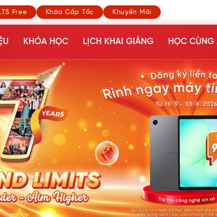
LTS Free
Khóa Cấp Tốc
Khuyến Mãi
ỆU
KHÓA HỌC
LỊCH KHAI GIẢNG
HỌC CÙNG 