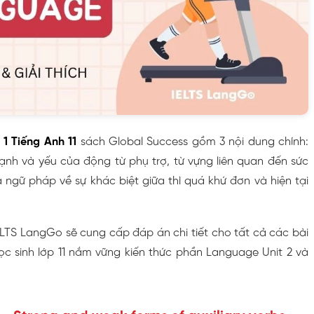
1 Tiếng Anh 11
sách Global Success gồm 3 nội dung chính:
h và yếu của động từ phụ trợ, từ vựng liên quan đến sức
 ngữ pháp về sự khác biệt giữa thì quá khứ đơn và hiện tại
IELTS LangGo sẽ cung cấp đáp án chi tiết cho tất cả các bài
ọc sinh lớp 11 nắm vững kiến thức phần Language Unit 2 và