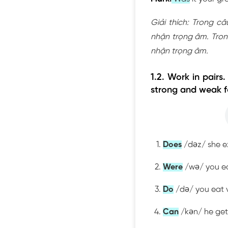
Giải thích: Trong c
nhận trọng âm. Tron
nhận trọng âm.
1.2. Work in pairs
strong and weak fo
Does
/dəz/ she e
Were
/wə/ you eat
Do
/də/ you eat 
Can
/kən/ he get