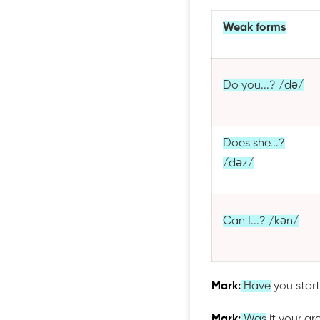
Weak forms
Do you...? /də/
Does she...?
/dəz/
Can I...? /kən/
Mark:
Have
you star
Mark:
Was
it your g