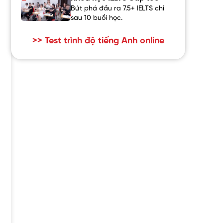
Bứt phá đầu ra 7.5+ IELTS chỉ
sau 10 buổi học.
>> Test trình độ tiếng Anh online