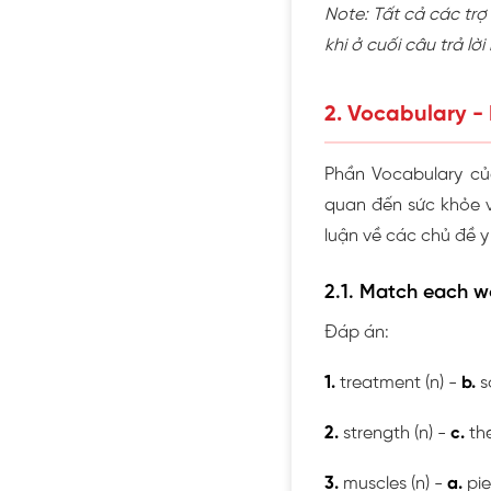
Note: Tất cả các tr
khi ở cuối câu trả 
2. Vocabulary - 
Phần Vocabulary của
quan đến sức khỏe v
luận về các chủ đề y
2.1. Match each wo
Đáp án:
1.
treatment (n)
-
b.
s
2.
strength (n)
-
c.
the
3.
muscles (n)
-
a.
pie