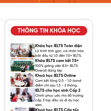
THÔNG TIN KHÓA HỌC
Khóa học IELTS Toàn diện
Lộ trình tinh gọn, cá nhân hóa
bắt đầu từ 1.0 đến 7.0+ IELTS.
Khóa IELTS cam kết 7.5+
100% giảng viên 8.5+ IELTS
Overall đứng lớp.
Khoá học IELTS Online
Cam kết tăng 0,5 - 1.0 band
điểm chỉ sau 1,5 - 2 tháng.
IELTS cho học sinh Cấp 2
Chinh phục ước mơ đỗ trường
cấp 3 top đầu và đi du học
sớm.
Khoá học IELTS Cấp tốc