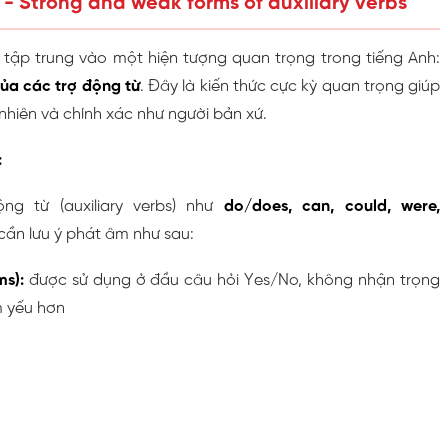
 - Strong and weak forms of auxiliary verbs
 tập trung vào một hiện tượng quan trọng trong tiếng Anh:
ủa các trợ động từ
. Đây là kiến thức cực kỳ quan trọng giúp
nhiên và chính xác như người bản xứ.
:
ng từ (auxiliary verbs) như
do/does, can, could, were,
 cần lưu ý phát âm như sau:
s):
được sử dụng ở đầu câu hỏi Yes/No, không nhận trọng
 yếu hơn