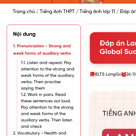
Trang chủ
/
Tiếng Anh THPT
/
Tiếng Anh lớp 11
/
Đáp án
Nội dung
Đáp án Lan
1. Pronunciation - Strong and
Global Suc
weak forms of auxiliary verbs
1.1. Listen and repeat. Pay
attention to the strong and
IELTS LangGo
26/0
weak forms of the auxiliary
verbs. Then practise
saying them
1.2. Work in pairs. Read
these sentences out loud.
Pay attention to the strong
and weak forms of the
auxiliary verbs. Then listen
and check
2. Vocabulary - Health and