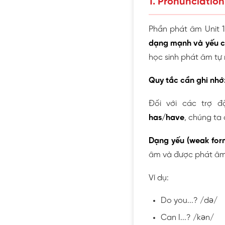
1. Pronunciation
Phần phát âm Unit 1
dạng mạnh và yếu c
học sinh phát âm tự 
Quy tắc cần ghi nhớ
Đối với các trợ độ
has/have
, chúng ta
Dạng yếu (weak form
âm và được phát âm
Ví dụ:
Do you...? /də/
Can I...? /kən/