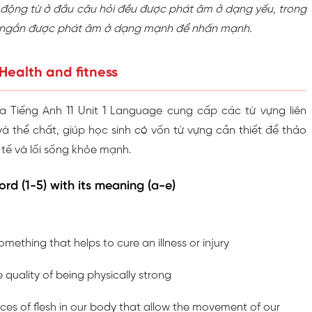
ợ động từ ở đầu câu hỏi đều được phát âm ở dạng yếu, trong
lời ngắn được phát âm ở dạng mạnh để nhấn mạnh.
Health and fitness
 Tiếng Anh 11 Unit 1 Language cung cấp các từ vựng liên
à thể chất, giúp học sinh có vốn từ vựng cần thiết để thảo
 tế và lối sống khỏe mạnh.
rd (1-5) with its meaning (a-e)
omething that helps to cure an illness or injury
 quality of being physically strong
ces of flesh in our body that allow the movement of our