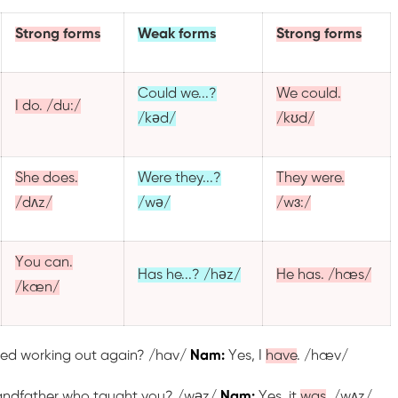
Strong forms
Weak forms
Strong forms
Could we...?
We could.
I do. /du:/
/kəd/
/kʊd/
She does.
Were they...?
They were.
/dʌz/
/wə/
/wɜ:/
You can.
Has he...? /həz/
He has. /hæs/
/kæn/
ted working out again? /hav/
Nam:
Yes, I
have
. /hæv/
randfather who taught you? /wəz/
Nam:
Yes, it
was
. /wʌz/