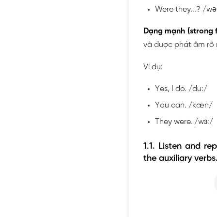
Were they...? /wə
Dạng mạnh (strong f
và được phát âm rõ 
Ví dụ:
Yes, I do. /du:/
You can. /kæn/
They were. /wɜ:/
1.1. Listen and r
the auxiliary verb