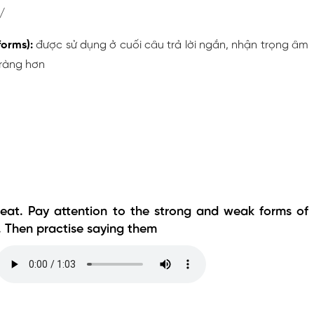
/
orms):
được sử dụng ở cuối câu trả lời ngắn, nhận trọng âm
ràng hơn
epeat. Pay attention to the strong and weak forms of
s. Then practise saying them