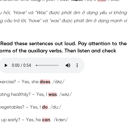
âu hỏi, "Have" và "Was" được phát âm ở dạng yếu vì không
g câu trả lời, "have" và "was" được phát âm ở dạng mạnh vì
. Read these sentences out loud. Pay attention to the
rms of the auxiliary verbs. Then listen and check
xercise? – Yes, she
does
. /dʌz/
ing healthily? – Yes, I
was
. /wʌz/
vegetables? – Yes, I
do
. /du:/
 up early? – Yes, he
can
. /kæn/